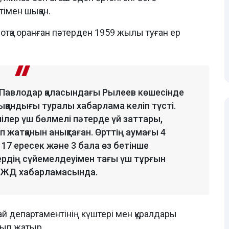
імен шыққан.
 отқа оранған пәтерден 1959 жылы туған ер
да Павлодар қаласындағы Рылеев көшесінде
ыққандығы туралы хабарлама келіп түсті.
ілер үш бөлмелі пәтерде үй заттары,
 жатқанын анықтаған. Өрттің аумағы 4
7 ересек және 3 бала өз бетінше
ердің сүйемелдеуімен тағы үш тұрғын
 ТЖД хабарламасында.
й департаментінің күштері мен құралдары
лып жатыр.