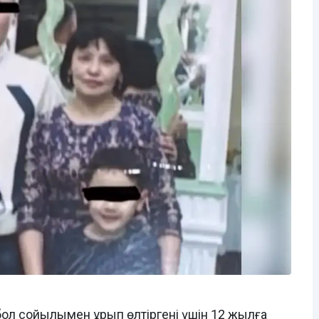
ол сойылымен ұрып өлтіргені үшін 12 жылға