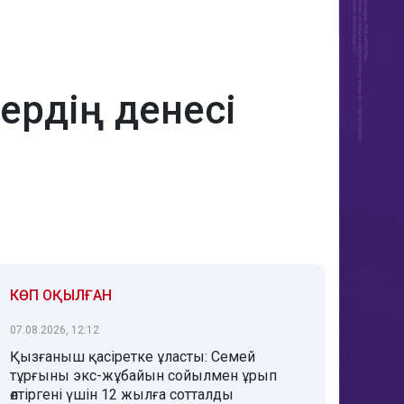
ердің денесі
КӨП ОҚЫЛҒАН
07.08.2026, 12:12
Қызғаныш қасіретке ұласты: Семей
тұрғыны экс-жұбайын сойылмен ұрып
өлтіргені үшін 12 жылға сотталды