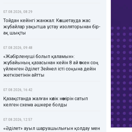
07.08.2026, 08:29
Тойдан кейінгі жанжал: Көкшетауда жас
жұбайлар уақытша ұстау изоляторынан бір-
ақ шықты
07.08.2026, 09:48
«Жәбірленуші болып қаламын»:
жұбайының қазасынан кейін 8 ай өткен соң
үйленген Әділет Зейнел істі соңына дейін
жеткізетінін айтты
07.08.2026, 16:42
Қазақстанда жалған көлік нөмірін сатып
келген схема әшкере болды
07.08.2026, 12:57
«Әділет» ауыл шаруашылығын қолдау мен