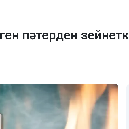
ген пәтерден зейнетк