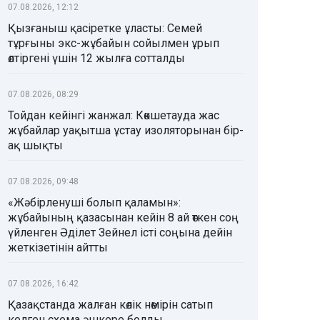
07.08.2026, 12:12
Қызғаныш қасіретке ұласты: Семей
тұрғыны экс-жұбайын сойылмен ұрып
өлтіргені үшін 12 жылға сотталды
07.08.2026, 08:29
Тойдан кейінгі жанжал: Көкшетауда жас
жұбайлар уақытша ұстау изоляторынан бір-
ақ шықты
07.08.2026, 09:48
«Жәбірленуші болып қаламын»:
жұбайының қазасынан кейін 8 ай өткен соң
үйленген Әділет Зейнел істі соңына дейін
жеткізетінін айтты
07.08.2026, 16:42
Қазақстанда жалған көлік нөмірін сатып
келген схема әшкере болды