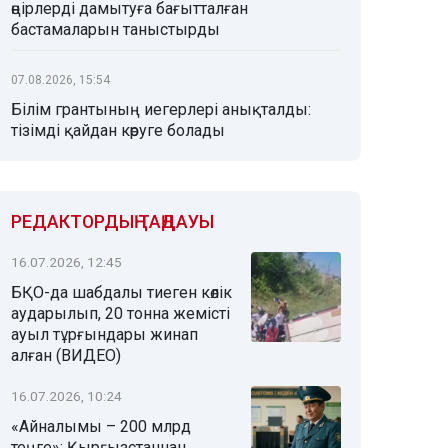
өңірлерді дамытуға бағытталған
бастамаларын таныстырды
07.08.2026, 15:54
Білім грантының иегерлері анықталды:
тізімді қайдан көруге болады
РЕДАКТОРДЫҢ ТАҢДАУЫ
16.07.2026, 12:45
БҚО-да шабдалы тиеген көлік
аударылып, 20 тонна жемісті
ауыл тұрғындары жинап
алған (ВИДЕО)
16.07.2026, 10:24
«Айналымы – 200 млрд
теңге»: Қырғызстаннан