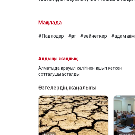
Мақалада
#Павлодар
#өрт
#зейнеткер
#адам өлім
Алдыңғы жаңалық
Алматыда қарауыл көлігінен қашып кеткен
сотталушы ұсталды