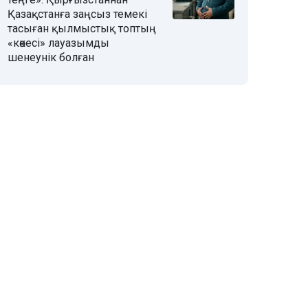
Қазақстанға заңсыз темекі
тасыған қылмыстық топтың
«көкесі» лауазымды
шенеунік болған