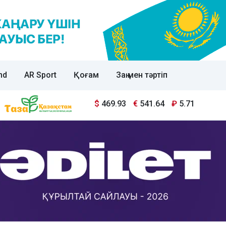
nd
AR Sport
Қоғам
Заң мен тәртіп
$
469.93
€
541.64
₽
5.71