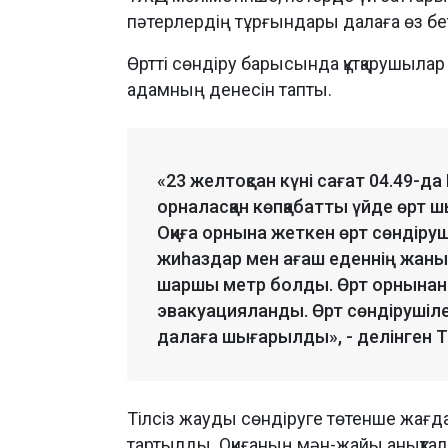
пәтерлердің тұрғындары далаға өз бет
Өртті сөндіру барысында құтқарушылар
адамның денесін тапты.
«23 желтоқсан күні сағат 04.49-
орналасқан көпқабатты үйде өрт ш
Оқиға орнына жеткен өрт сөндіруш
жиһаздар мен ағаш еденнің жанып
шаршы метр болды. Өрт орнынан 1
эвакуацияланды. Өрт сөндірушіл
далаға шығарылды», - делінген
Тілсіз жауды сөндіруге төтенше жағда
тартылды. Оқиғаның мән-жайы анықта