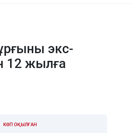
ұрғыны экс-
н 12 жылға
КӨП ОҚЫЛҒАН