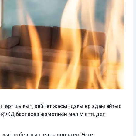
ен өрт шығып, зейнет жасындағы ер адам қайтыс
 ТЖД баспасөз қызметінен мәлім етті, деп
 жиһаз бен ағаш еден өртенген. Өзге