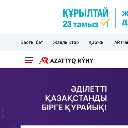
Басты бет
Жаңалықтар
Қаржы
AR tre