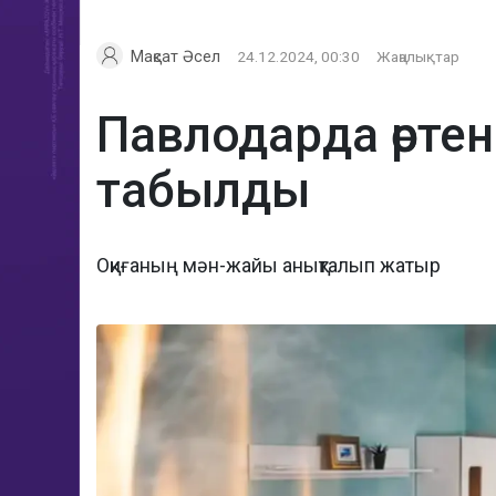
Мақсат Әсел
24.12.2024, 00:30
Жаңалықтар
Павлодарда өртен
табылды
Оқиғаның мән-жайы анықталып жатыр