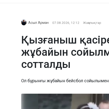
Асыл Арман
07.08.2026, 12:12
Жаңалықтар
Қызғаныш қасіре
жұбайын сойылме
сотталды
Ол бұрынғы жұбайын бейсбол сойылымен 27