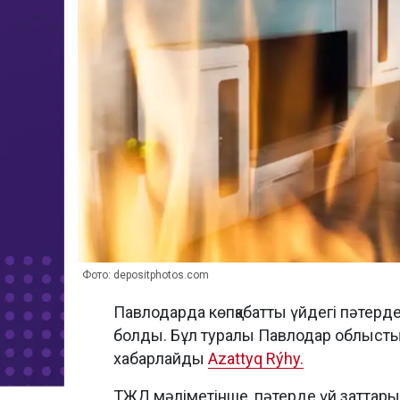
Фото: depositphotos.com
Павлодарда көпқабатты үйдегі пәтерд
болды. Бұл туралы Павлодар облыстық
хабарлайды
Azattyq Rýhy.
ТЖД мәліметінше, пәтерде үй заттары,