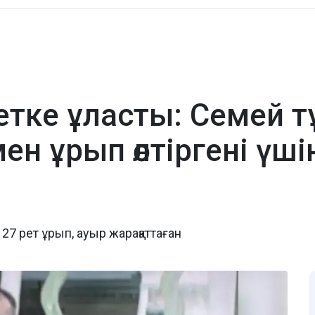
тке ұласты: Семей т
н ұрып өлтіргені үші
 рет ұрып, ауыр жарақаттаған