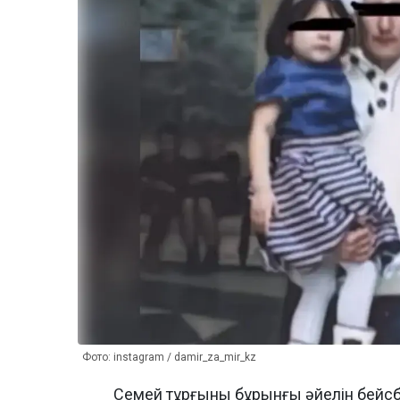
Фото: instagram / damir_za_mir_kz
Семей тұрғыны бұрынғы әйелін бейсб