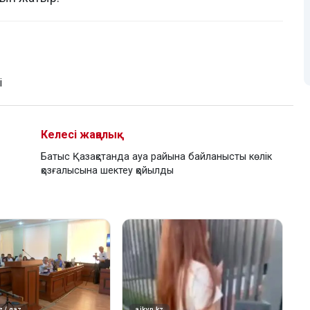
і
Келесі жаңалық
Батыс Қазақстанда ауа райына байланысты көлік
қозғалысына шектеу қойылды