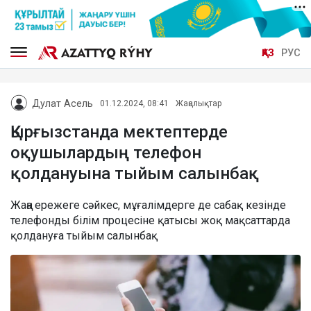
ҚАЗ
РУС
Дулат Асель
01.12.2024, 08:41
Жаңалықтар
Қырғызстанда мектептерде
оқушылардың телефон
қолдануына тыйым салынбақ
Жаңа ережеге сәйкес, мұғалімдерге де сабақ кезінде
телефонды білім процесіне қатысы жоқ мақсаттарда
қолдануға тыйым салынбақ