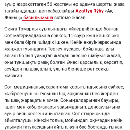
ауыр жарақаттаған 56 жастағы ер адамға шартты жаза
тағайындалды, деп хабарлайды
Azattyq Rýhy
«Ақ
Жайық»
басылымына
сілтеме жасап.
Оқиға Томарлы ауылындағы үйлердің бірінде болған.
Сот материалдарына сәйкес, 11 сәуір күні кешке әке
мен бала бірге ішімдік ішкен. Кейін екеуінің арасында
жанжал туындаған. Тергеу нұсқасы бойынша, ұлы
алғаш болып ұйықтап жатқан әкесіне шабуыл жасап,
оны тұншықтырмақ болған. Әкесі қарсылық көрсетіп,
асүйден пышақ алып, ұлына бірнеше рет соққы
жасаған.
Сот-медициналық сараптама қорытындысына сәйкес,
жәбірленуші іш тұсынан бір, арқасынан бес жерден
пышақ жарақатын алған. Соның салдарынан бауыры,
ішегі мен қабырғалары зақымданып, денсаулығына
ауыр зиян келгені анықталған. Сот отырысында
айыпталушы кінәсін толық мойындап, оқиғадан кейін
ұлымен татуласқанын айтып, өзін бас бостандығынан