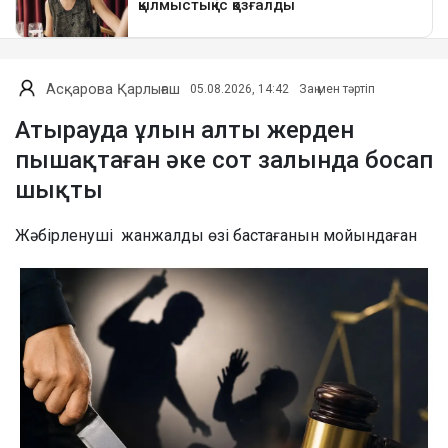
Асқарова Қарлығаш
05.08.2026, 14:42
Заң мен тәртіп
Атырауда ұлын алты жерден
пышақтаған әке сот залында босап
шықты
Жәбірленуші жанжалды өзі бастағанын мойындаған