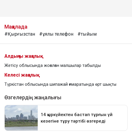
Мақалада
#Қырғызстан
#ұялы телефон
#тыйым
Алдыңғы жаңалық
Жетісу облысында жоғалған малшылар табылды
Келесі жаңалық
Түркістан облысында шипажай ғимаратында өрт шықты