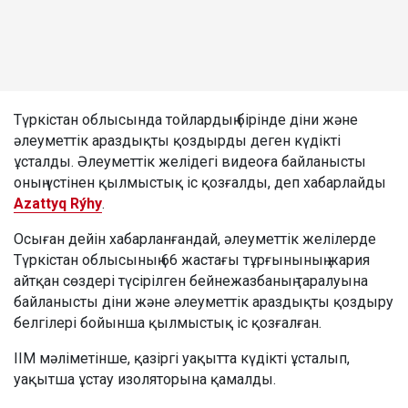
Түркістан облысында тойлардың бірінде діни және
әлеуметтік араздықты қоздырды деген күдікті
ұсталды. Әлеуметтік желідегі видеоға байланысты
оның үстінен қылмыстық іс қозғалды, деп хабарлайды
Azattyq Rýhy
.
Осыған дейін хабарланғандай, әлеуметтік желілерде
Түркістан облысының 66 жастағы тұрғынының жария
айтқан сөздері түсірілген бейнежазбаның таралуына
байланысты діни және әлеуметтік араздықты қоздыру
белгілері бойынша қылмыстық іс қозғалған.
ІІМ мәліметінше, қазіргі уақытта күдікті ұсталып,
уақытша ұстау изоляторына қамалды.