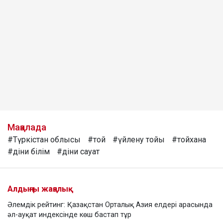
Мақалада
#Түркістан облысы
#той
#үйлену тойы
#тойхана
#діни білім
#діни сауат
Алдыңғы жаңалық
Әлемдік рейтинг: Қазақстан Орталық Азия елдері арасында
әл-ауқат индексінде көш бастап тұр