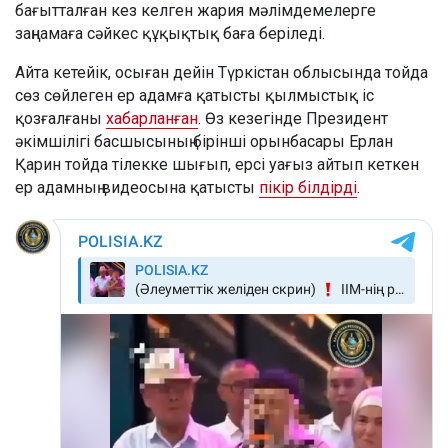
бағытталған кез келген жария мәлімдемелерге
заңнамаға сәйкес құқықтық баға беріледі.
Айта кетейік, осыған дейін Түркістан облысында тойда
сөз сөйлеген ер адамға қатысты қылмыстық іс
қозғалғаны
хабарланған
. Өз кезегінде Президент
әкімшілігі басшысының бірінші орынбасары Ерлан
Қарин тойда тілекке шығып, ерсі уағыз айтып кеткен
ер адамның видеосына қатысты
пікір білдірді
.