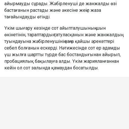
айырмауды сұрады. Жәбірленуші де жанжалды өзі
бастағанын растады және әкесіне жеңіл жаза
тағайындауды өтінді.
Үкім шығару кезінде сот айыпталушының шын
өкінетінін, тараптардың татуласқанын және жанжалдың
туындауына жәбірленушінің заңға қайшы әрекеттері
себеп болғанын ескерді. Нәтижесінде сот ер адамды
үш жылға шартты түрде бас бостандығынан айырып,
пробациялық бақылауға алды. Үкім жарияланғаннан
кейін ол сот залында қамаудан босатылды.