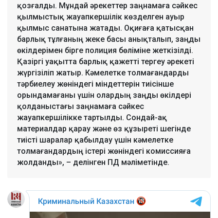
қозғалды. Мұндай әрекеттер заңнамаға сәйкес
қылмыстық жауапкершілік көзделген ауыр
қылмыс санатына жатады. Оқиғаға қатысқан
барлық тұлғаның жеке басы анықталып, заңды
өкілдерімен бірге полиция бөліміне жеткізілді.
Қазіргі уақытта барлық қажетті тергеу әрекеті
жүргізіліп жатыр. Кәмелетке толмағандарды
тәрбиелеу жөніндегі міндеттерін тиісінше
орындамағаны үшін олардың заңды өкілдері
қолданыстағы заңнамаға сәйкес
жауапкершілікке тартылды. Сондай-ақ
материалдар қарау және өз құзыреті шегінде
тиісті шаралар қабылдау үшін кәмелетке
толмағандардың істері жөніндегі комиссияға
жолданды», – делінген ПД мәліметінде.