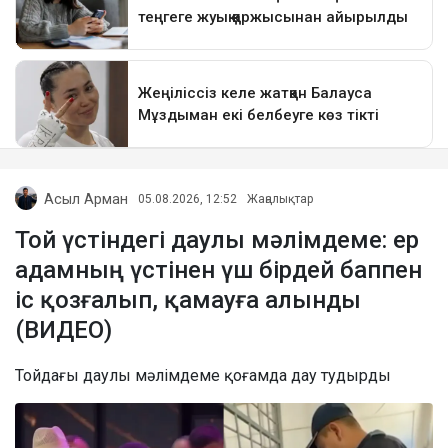
Асыл Арман
05.08.2026, 12:52
Жаңалықтар
Той үстіндегі даулы мәлімдеме: ер
адамның үстінен үш бірдей баппен
іс қозғалып, қамауға алынды
(ВИДЕО)
Тойдағы даулы мәлімдеме қоғамда дау тудырды