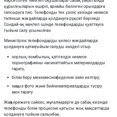
көрсетілген. Мектеп оқушылары сабақ уақытында
құрылғыларын өшіріп, арнайы бөлінген орындарға
тапсыруға тиіс. Телефонды тек үзіліс кезінде немесе
төтенше жағдайларда қолдануға рұқсат беріледі.
Сондай-ақ мектеп ішінде телефондарды қуаттауға
тыйым салу ұсынылған.
Министрлік телефондарды келесі жағдайларда
қолдануға қатаң тыйым салуды көздеп отыр:
зорлық-зомбылық, қатігездік немесе
порнографияны насихаттайтын материалдарды
тарату;
білім беру мекемесінің беделіне зиян келтіру;
заңсыз фото және бейнематериалдарды түсіру
мен тарату.
Жаңа ережеге сәйкес, мұғалімдерге де сабақ кезінде
телефонды білім процесіне қатысы жоқ мақсаттарда
қолдануға тыйым салынбақ.