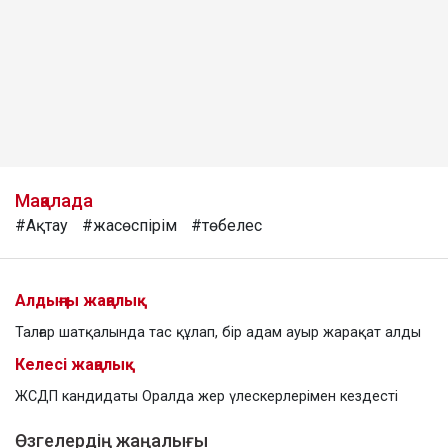
Мақалада
#Ақтау
#жасөспірім
#төбелес
Алдыңғы жаңалық
Талғар шатқалында тас құлап, бір адам ауыр жарақат алды
Келесі жаңалық
ЖСДП кандидаты Оралда жер үлескерлерімен кездесті