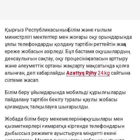
Қырғыз Республикасының Білім және ғылым
министрлігі мектептер мен жоғары оқу орындарында
ұялы телефондарды қолдану тәртібін реттейтін жаңа
ереже жобасын әзірледі. Бұл бастама оқушылардың
денсаулығын сақтау, оқу процесінің сапасын арттыру
және әлеуметтік ортаны жақсарту мақсатында қолға
алынған, деп хабарлайды
Azattyq Rýhy
24.kg
сайтына
сілтеме жасап.
Білім беру ұйымдарында мобильді құрылғыларды
пайдалану тәртібін бекіту туралы қаулы жобасы
қоғамдық талқылауға шығарылды.
Жобада білім беру мекемелерінің оқушылары мен
қызметкерлері ғимаратқа кіргенде телефондарын
дыбыссыз режимге ауыстыруға міндетті екені