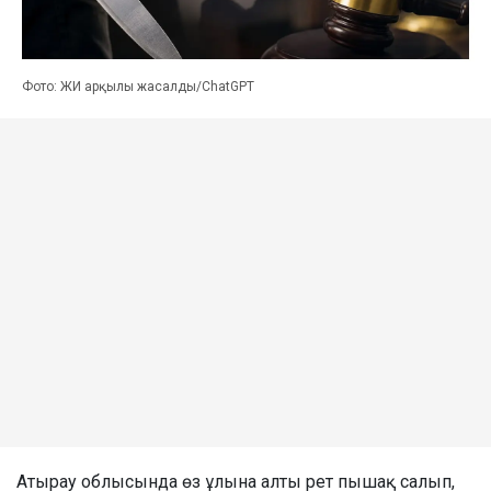
Фото: ЖИ арқылы жасалды/ChatGPT
Атырау облысында өз ұлына алты рет пышақ салып,