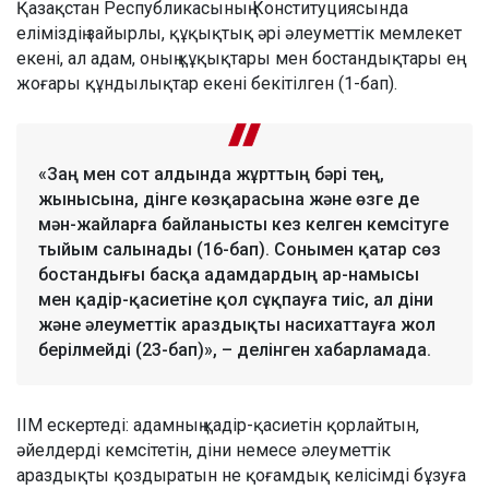
Қазақстан Республикасының Конституциясында
еліміздің зайырлы, құқықтық әрі әлеуметтік мемлекет
екені, ал адам, оның құқықтары мен бостандықтары ең
жоғары құндылықтар екені бекітілген (1-бап).
«Заң мен сот алдында жұрттың бәрі тең,
жынысына, дінге көзқарасына және өзге де
мән-жайларға байланысты кез келген кемсітуге
тыйым салынады (16-бап). Сонымен қатар сөз
бостандығы басқа адамдардың ар-намысы
мен қадір-қасиетіне қол сұқпауға тиіс, ал діни
және әлеуметтік араздықты насихаттауға жол
берілмейді (23-бап)», – делінген хабарламада.
ІІМ ескертеді: адамның қадір-қасиетін қорлайтын,
әйелдерді кемсітетін, діни немесе әлеуметтік
араздықты қоздыратын не қоғамдық келісімді бұзуға