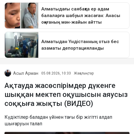
Асыл Арман
05.08.2026, 10:33
Жаңалықтар
Ақтауда жасөспірімдер дүкенге
шыққан мектеп оқушысын аяусыз
соққыға жықты (ВИДЕО)
Күдіктілер баладан үйінен тағы бір жігітті алдап
шығаруын талап