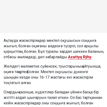
Ақтауда жасөспірімдер мектеп оқушысын соққыға
жығып, болған оқиғаны видеоға түсіріп, сол арқылы
қорқытпақ болған. Бұл туралы зардап шеккен баланың
отбасы мәлімдеді, деп хабарлайды
Azattyq Rýhy
.
Желідегі мәліметке сүйенсек, туыстарының айтуынша,
оқиға таңертең болған. Мектеп оқушысы дүкенге
шыққан кезде оны 16-17 жастағы екі жасөспірім
тоқтатып алған.
Олардың сөзінше, күдіктілер баладан үйінен басқа бір
жігітті алдап шығаруын талап еткен. Ол бас тартқаннан
кейін жасөспірімдер оны соққыға жығып, болған