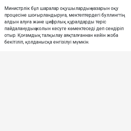
Министрлік бұл шаралар оқушылардың назарын оқу
процесіне шоғырландыруға, мектептердегі буллингтің
алдын алуға және цифрлық құралдарды теріс
пайдаланудың жолын кесуге көмектеседі деп сендіріп
отыр. Қоғамдық талқылау аяқталғаннан кейін жоба
бекітіліп, қолданысқа енгізілуі мүмкін.