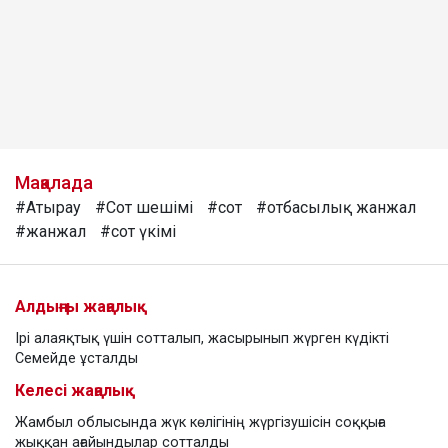
Мақалада
#Атырау
#Сот шешімі
#сот
#отбасылық жанжал
#жанжал
#сот үкімі
Алдыңғы жаңалық
Ірі алаяқтық үшін сотталып, жасырынып жүрген күдікті
Семейде ұсталды
Келесі жаңалық
Жамбыл облысында жүк көлігінің жүргізушісін соққыға
жыққан ағайындылар сотталды