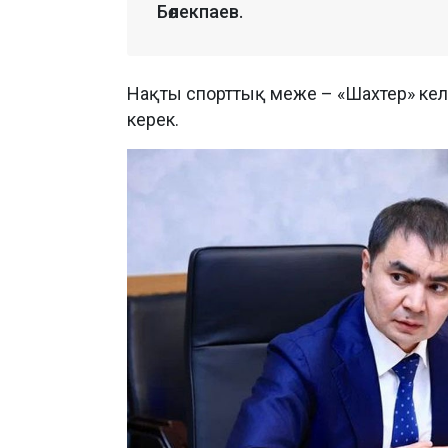
Бөлекпаев.
Нақты спорттық меже – «Шахтер» ке
керек.