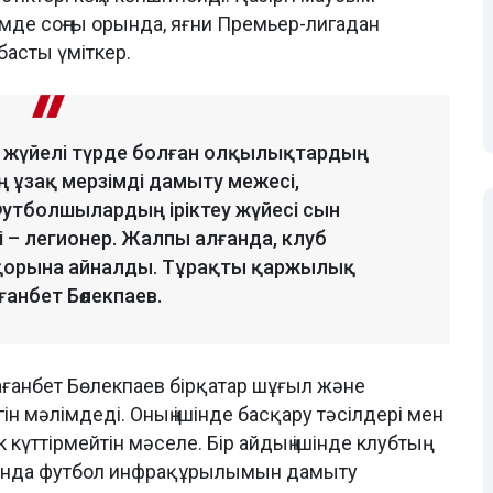
де соңғы орында, яғни Премьер-лигадан
 басты үміткер.
да жүйелі түрде болған олқылықтардың
ң ұзақ мерзімді дамыту межесі,
Футболшылардың іріктеу жүйесі сын
і – легионер. Жалпы алғанда, клуб
 қорына айналды. Тұрақты қаржылық
ғанбет Бөлекпаев.
ғанбет Бөлекпаев бірқатар шұғыл және
н мәлімдеді. Оның ішінде басқару тәсілдері мен
күттірмейтін мәселе. Бір айдың ішінде клубтың
ясында футбол инфрақұрылымын дамыту