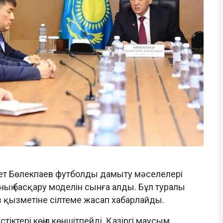
ет Бөлекпаев футболды дамыту мәселелері
ың басқару моделін сынға алды. Бұл туралы
өз қызметіне сілтеме жасап хабарлайды.
тіктері көңіл көншітпейді. Қазіргі маусым