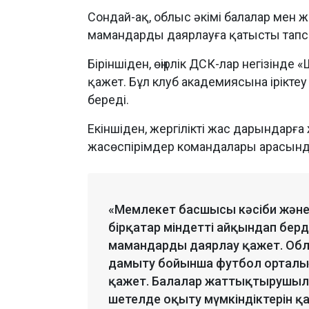
Сондай-ақ, облыс әкімі балалар мен
мамандарды даярлауға қатысты тапс
Біріншіден, өңірлік ДСК-лар негізінд
қажет. Бұл клуб академиясына ірікте
береді.
Екіншіден, жергілікті жас дарындарғ
жасөспірімдер командалары арасынд
«Мемлекет басшысы кәсіби жән
бірқатар міндетті айқындап берд
мамандарды даярлау қажет. Обл
дамыту бойынша футбол орталы
қажет. Балалар жаттықтырушыл
шетелде оқыту мүмкіндіктерін қар