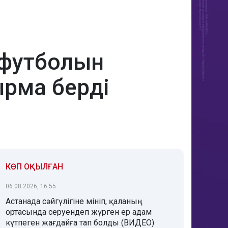
 футболын
ырма берді
КӨП ОҚЫЛҒАН
06.08.2026, 16:55
Астанада сәйгүлігіне мініп, қаланың
ортасында серуендеп жүрген ер адам
күтпеген жағдайға тап болды (ВИДЕО)