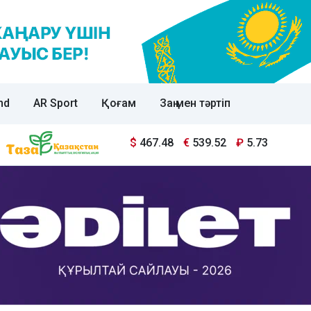
nd
AR Sport
Қоғам
Заң мен тәртіп
$
467.48
€
539.52
₽
5.73