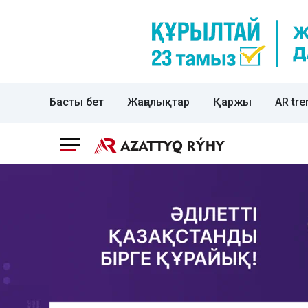
Басты бет
Жаңалықтар
Қаржы
AR tre