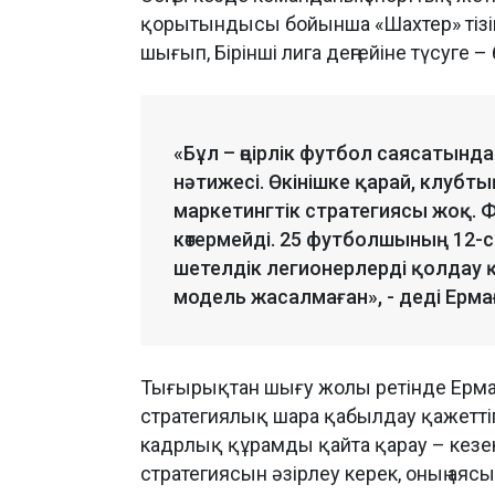
қорытындысы бойынша «Шахтер» тізім
шығып, Бірінші лига деңгейіне түсуге –
«Бұл – өңірлік футбол саясатын
нәтижесі. Өкінішке қарай, клубты
маркетингтік стратегиясы жоқ. 
көтермейді. 25 футболшының 12-с
шетелдік легионерлерді қолдау
модель жасалмаған», - деді Ерма
Тығырықтан шығу жолы ретінде Ерма
стратегиялық шара қабылдау қажеттігі
кадрлық құрамды қайта қарау – кезек 
стратегиясын әзірлеу керек, оның а