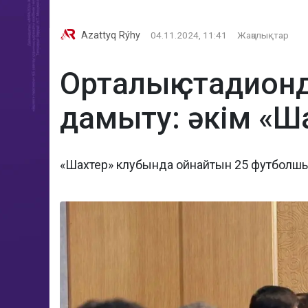
Azattyq Rýhy
04.11.2024, 11:41
Жаңалықтар
Орталық стадион
дамыту: әкім «Ш
«Шахтер» клубында ойнайтын 25 футболшын