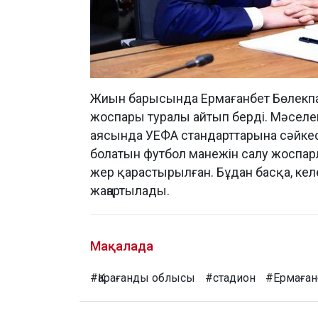
Жиын барысында Ермағанбет Бөлекпа
жоспары туралы айтып берді. Мәселе
аясында УЕФА стандарттарына сәйкес
болатын футбол манежін салу жоспарл
жер қарастырылған. Бұдан басқа, ке
жаңартылады.
Мақалада
#Қарағанды облысы
#стадион
#Ермаған