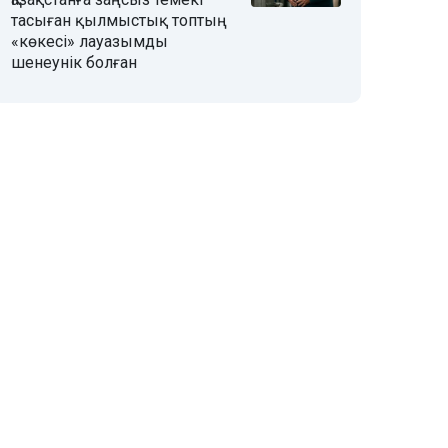
тасыған қылмыстық топтың
«көкесі» лауазымды
шенеунік болған