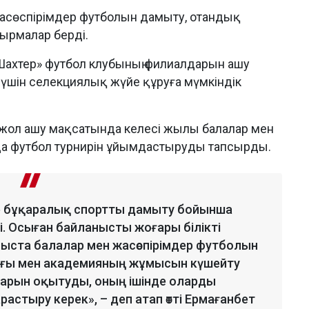
 жасөспірімдер футболын дамыту, отандық
ырмалар берді.
е «Шахтер» футбол клубының филиалдарын ашу
у үшін селекциялық жүйе құруға мүмкіндік
а жол ашу мақсатында келесі жылы балалар мен
а футбол турнирін ұйымдастыруды тапсырды.
е бұқаралық спортты дамыту бойынша
і. Осыған байланысты жоғары білікті
ыста балалар мен жасөспірімдер футболын
ғы мен академияның жұмысын күшейту
арын оқытуды, оның ішінде оларды
астыру керек», – деп атап өтті Ермағанбет