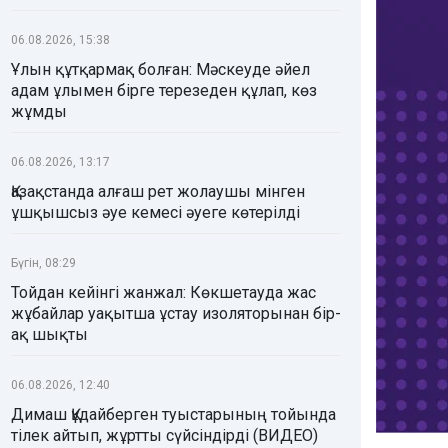
06.08.2026, 15:38
Ұлын құтқармақ болған: Мәскеуде әйел
адам ұлымен бірге терезеден құлап, көз
жұмды
06.08.2026, 13:17
Қазақстанда алғаш рет жолаушы мінген
ұшқышсыз әуе кемесі әуеге көтерілді
Бүгін, 08:29
Тойдан кейінгі жанжал: Көкшетауда жас
жұбайлар уақытша ұстау изоляторынан бір-
ақ шықты
06.08.2026, 12:40
Димаш Құдайберген туыстарының тойында
тілек айтып, жұртты сүйсіндірді (ВИДЕО)