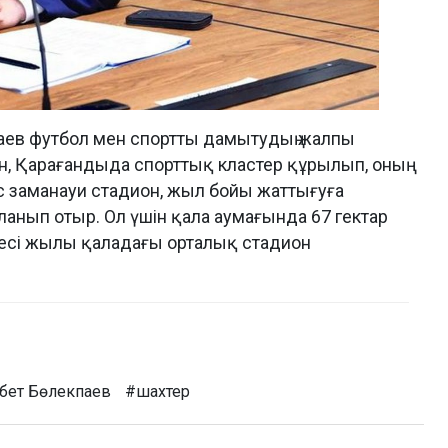
ев футбол мен спортты дамытудың жалпы
н, Қарағандыда спорттық кластер құрылып, оның
 заманауи стадион, жыл бойы жаттығуға
анып отыр. Ол үшін қала аумағында 67 гектар
лесі жылы қаладағы орталық стадион
бет Бөлекпаев
#шахтер