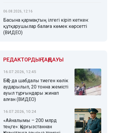
06.08.2026, 12:16
Басына қармақтың ілгегі кіріп кеткен:
құтқарушылар балаға көмек көрсетті
(ВИДЕО)
РЕДАКТОРДЫҢ ТАҢДАУЫ
16.07.2026, 12:45
БҚО-да шабдалы тиеген көлік
аударылып, 20 тонна жемісті
ауыл тұрғындары жинап
алған (ВИДЕО)
16.07.2026, 10:24
«Айналымы – 200 млрд
теңге»: Қырғызстаннан
Қазақстанға заңсыз темекі