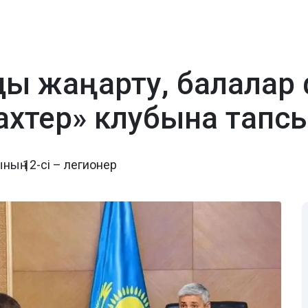
ды жаңарту, балалар
ахтер» клубына тапс
ың 12-сі – легионер