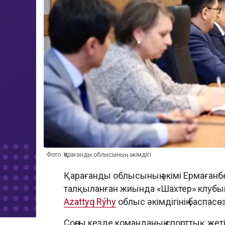
Фото: Қарағанды облысының әкімдігі
Қарағанды облысының әкімі Ермағанб
талқыланған жиында «Шахтер» клубын
Azattyq Rýhy
облыс әкімдігінің баспас
Соңғы кезде команданың спорттық жетіс