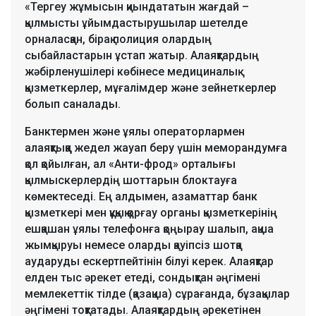
«Тергеу жұмысын қиындататын жағдай –
қылмысты ұйымдастырушылар шетелде
орналасқан, бірақ полиция олардың
сыбайластарын ұстап жатыр. Алаяқтардың
жәбірленушілері көбінесе медициналық
қызметкерлер, мұғалімдер және зейнеткерлер
болып саналады.
Банктермен және ұялы операторлармен
алаяқтыққа жедел жауап беру үшін меморандумға
қол қойылған, ал «Анти-фрод» орталығы
қылмыскерлердің шоттарын блоктауға
көмектеседі. Ең алдымен, азаматтар банк
қызметкері мен құқық қорғау органы қызметкерінің
ешқашан ұялы телефонға қоңырау шалып, ақша
жымқыруы немесе оларды қауіпсіз шотқа
аударуды ескертпейтінін білуі керек. Алаяқтар
елден тыс әрекет етеді, сондықтан әңгімені
мемлекеттік тілде (қазақша) сұрағанда, бұзақылар
әңгімені тоқтатады. Алаяқтардың әрекетінен