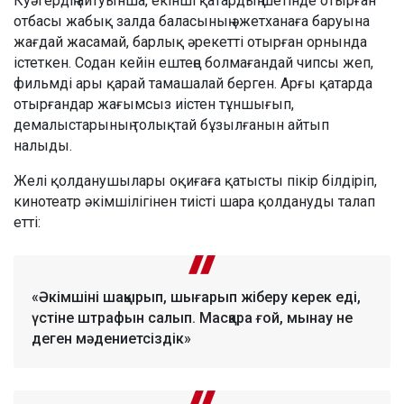
Куәгердің айтуынша, екінші қатардың шетінде отырған
отбасы жабық залда баласының әжетханаға баруына
жағдай жасамай, барлық әрекетті отырған орнында
істеткен. Содан кейін ештеңе болмағандай чипсы жеп,
фильмді ары қарай тамашалай берген. Арғы қатарда
отырғандар жағымсыз иістен тұншығып,
демалыстарының толықтай бұзылғанын айтып
налыды.
Желі қолданушылары оқиғаға қатысты пікір білдіріп,
кинотеатр әкімшілігінен тиісті шара қолдануды талап
етті:
«Әкімшіні шақырып, шығарып жіберу керек еді,
үстіне штрафын салып. Масқара ғой, мынау не
деген мәдениетсіздік»