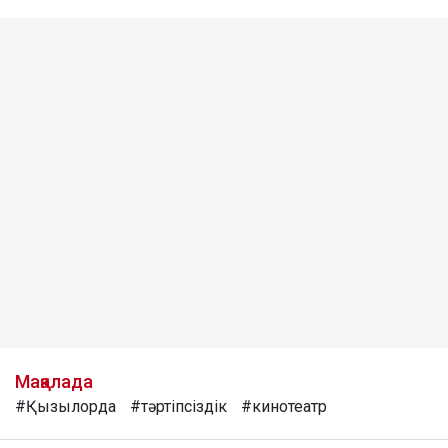
Мақалада
#Қызылорда
#тәртіпсіздік
#кинотеатр