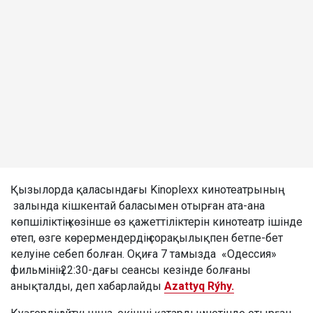
Қызылорда қаласындағы Kinoplexx кинотеатрының
залында кішкентай баласымен отырған ата-ана
көпшіліктің көзінше өз қажеттіліктерін кинотеатр ішінде
өтеп, өзге көрермендердің сорақылықпен бетпе-бет
келуіне себеп болған. Оқиға 7 тамызда «Одессия»
фильмінің 22:30-дағы сеансы кезінде болғаны
анықталды, деп хабарлайды
Azattyq Rýhy.