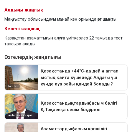
Алдыңғы жаңалық
Маңғыстау облысындағы мұнай кен орнында өрт шықты
Келесі жаңалық
Қазақстан азаматтығын алуға үміткерлер 22 тамызда тест
тапсыра алады