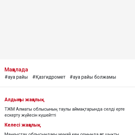
Мақалада
#ауа райы
#Қазгидромет
#ауа райы болжамы
Алдыңғы жаңалық
ТЖМ Алматы облысының таулы аймақтарында селді ерте
ескерту жүйесін күшейтті
Келесі жаңалық
Маңғыстау облысындағы мұнай кен орнында өрт шықты