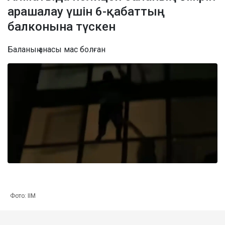
арашалау үшін 6-қабаттың
балконына түскен
Баланың анасы мас болған
Фото: ІІМ