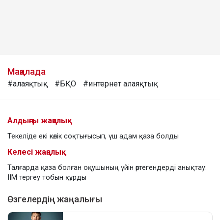
Мақалада
#алаяқтық
#БҚО
#интернет алаяқтық
Алдыңғы жаңалық
Текеліде екі көлік соқтығысып, үш адам қаза болды
Келесі жаңалық
Талғарда қаза болған оқушының үйін өртегендерді анықтау:
ІІМ тергеу тобын құрды