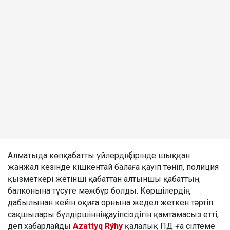
Алматыда көпқабатты үйлердің бірінде шыққан
жанжал кезінде кішкентай балаға қауіп төніп, полиция
қызметкері жетінші қабаттан алтыншы қабаттың
балконына түсуге мәжбүр болды. Көршілердің
дабылынан кейін оқиға орнына жедел жеткен тәртіп
сақшылары бүлдіршіннің қауіпсіздігін қамтамасыз етті,
деп хабарлайды
Azattyq Rýhy
қалалық ПД-ға сілтеме