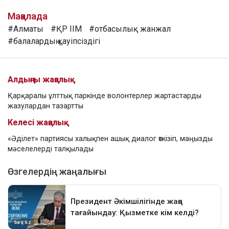
Мақалада
#Алматы
#ҚР ІІМ
#отбасылық жанжал
#балалардың қауіпсіздігі
Алдыңғы жаңалық
Қарқаралы ұлттық паркінде волонтерлер жартастарды
жазулардан тазартты
Келесі жаңалық
«Әділет» партиясы халықпен ашық диалог өткізіп, маңызды
мәселелерді талқылады