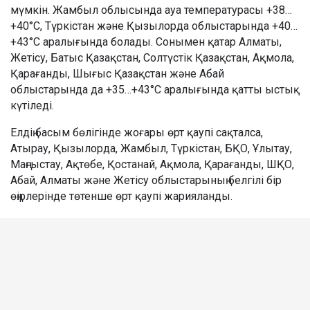
мүмкін. Жамбыл облысында ауа температурасы +38…
+40°C, Түркістан және Қызылорда облыстарында +40…
+43°C аралығында болады. Сонымен қатар Алматы,
Жетісу, Батыс Қазақстан, Солтүстік Қазақстан, Ақмола,
Қарағанды, Шығыс Қазақстан және Абай
облыстарында да +35…+43°C аралығында қатты ыстық
күтіледі.
Елдің басым бөлігінде жоғары өрт қаупі сақталса,
Атырау, Қызылорда, Жамбыл, Түркістан, БҚО, Ұлытау,
Маңғыстау, Ақтөбе, Қостанай, Ақмола, Қарағанды, ШҚО,
Абай, Алматы және Жетісу облыстарының белгілі бір
өңірлерінде төтенше өрт қаупі жарияланды.