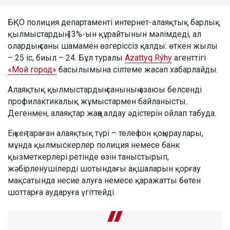
БҚО полиция департаменті интернет-алаяқтық барлық
қылмыстардың 13%-ын құрайтынын мәлімдеді, ал
олардың саны шамамен өзгеріссіз қалды: өткен жылы
– 25 іс, биыл – 24. Бұл туралы
Azattyq Rýhy
агенттігі
«Мой город»
басылымына сілтеме жасап хабарлайды.
Алаяқтық қылмыстардың санының азаюы белсенді
профилактикалық жұмыстармен байланысты.
Дегенмен, алаяқтар жаңа алдау әдістерін ойлап табуда.
Ең кең тараған алаяқтық түрі – телефон қоңыраулары,
мұнда қылмыскерлер полиция немесе банк
қызметкерлері ретінде өзін таныстырып,
жәбірленушілерді шотындағы ақшаларын қорғау
мақсатында несие алуға немесе қаражатты бөтен
шоттарға аударуға үгіттейді.