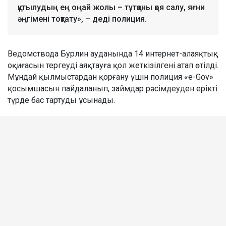
құтылудың ең оңай жолы – тұтқаны қоя салу, яғни
әңгімені тоқтату», – деді полиция.
Ведомствода Бурлин ауданында 14 интернет-алаяқтық
оқиғасын тергеуді аяқтауға қол жеткізілгені атап өтілді.
Мұндай қылмыстардан қорғану үшін полиция «e-Gov»
қосымшасын пайдаланып, займдар рәсімдеуден ерікті
түрде бас тартуды ұсынады.