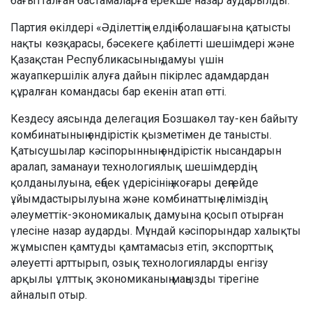
бағытталған бастамаларға ерекше назар аударылды.
Партия өкілдері «Әділеттің» елдің болашағына қатысты
нақты көзқарасы, бәсекеге қабілетті шешімдері және
Қазақстан Республикасының дамуы үшін
жауапкершілік алуға дайын пікірлес адамдардан
құралған командасы бар екенін атап өтті.
Кездесу аясында делегация Бозшакөл тау-кен байыту
комбинатының өндірістік қызметімен де танысты.
Қатысушылар кәсіпорынның өндірістік нысандарын
аралап, заманауи технологиялық шешімдердің
қолданылуына, еңбек үдерісінің жоғары деңгейде
ұйымдастырылуына және комбинаттың еліміздің
әлеуметтік-экономикалық дамуына қосып отырған
үлесіне назар аударды. Мұндай кәсіпорындар халықты
жұмыспен қамтуды қамтамасыз етіп, экспорттық
әлеуетті арттырып, озық технологияларды енгізу
арқылы ұлттық экономиканың маңызды тірегіне
айналып отыр.