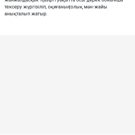
тексеру жүргізіліп, оқиғаның толық мән-жайы
анықталып жатыр.