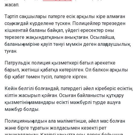
жасап.
Тәртіп сақшылары пәтерге есік арқылы кіре алмаған
соң, жағдай күрделене түскен. Полицейлер терезеден
кішкентай баланы байқап, үйдегі ересектер оны
терезеге жақындатқанын анықтаған. Осылайша,
баланың өміріне қауіп төнуі мүмкін деген алаңдаушылық
туған.
Патрульдік полиция қызметкері батыл әрекетке
барып, жетінші қабатқа көтерілген. Ол балкон арқылы
бір қабат төмен түсіп, пәтерге кірген.
Кейін белгілі болғандай, пәтердегі әйел кіреберіс есіктің
кілтін жасырып қойған. Осыған байланысты құтқару
қызметінің мамандары есікті мәжбүрлі түрде ашуға
мәжбүр болды.
Полицияның алдын ала мәліметінше, әйел мас болған
және бірге тұратын жолдасымен кезекті рет
жанжалдасқан. Қазіргі уақытта осы дерек бойынша