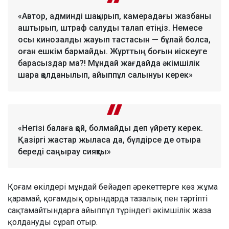
«Автор, админді шақырып, камерадағы жазбаны
аштырып, штраф салуды талап етіңіз. Немесе
осы кинозалды жауып тастасын — бұлай болса,
оған ешкім бармайды. Жұрттың боғын иіскеуге
барасыздар ма?! Мұндай жағдайда әкімшілік
шара қолданылып, айыппұл салынуы керек»
«Негізі балаға қой, болмайды деп үйрету керек.
Қазіргі жастар жыласа да, бүлдірсе де отыра
береді саңырау сияқты»
Қоғам өкілдері мұндай бейәдеп әрекеттерге көз жұма
қарамай, қоғамдық орындарда тазалық пен тәртіпті
сақтамайтындарға айыппұл түріндегі әкімшілік жаза
қолдануды сұрап отыр.