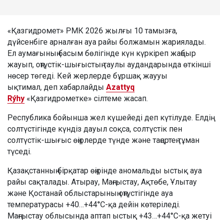
«Қазгидромет» РМК 2026 жылғы 10 тамызға,
дүйсенбіге арналған ауа райы болжамын жариялады.
Ел аумағының басым бөлігінде күн күркіреп жаңбыр
жауып, оңтүстік-шығыстың таулы аудандарында өткінші
нөсер төгеді. Кей жерлерде бұршақ жаууы
ықтимал, деп хабарлайды
Azattyq
Rýhy
«Қазгидрометке» сілтеме жасап.
Республика бойынша жел күшейеді деп күтілуде. Елдің
солтүстігінде күндіз дауыл соқса, солтүстік пен
солтүстік-шығыс өңірлерде түнде және таңертең тұман
түседі.
Қазақстанның бірқатар өңірінде аномальды ыстық ауа
райы сақталады. Атырау, Маңғыстау, Ақтөбе, Ұлытау
және Қостанай облыстарының оңтүстігінде ауа
температурасы +40…+44°C-қа дейін көтеріледі.
Маңғыстау облысында аптап ыстық +43…+44°C-қа жетуі