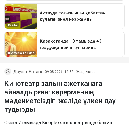
Дәулет Ботагөз
09.08.2026, 16:32
Жаңалықтар
Кинотеатр залын әжетханаға
айналдырған: көрерменнің
мәдениетсіздігі желіде үлкен дау
тудырды
Оқиға 7 тамызда Kinoplexx кинотеатрында болған