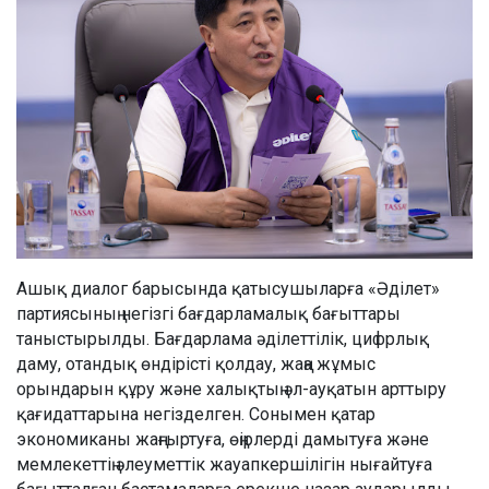
Ашық диалог барысында қатысушыларға «Әділет»
партиясының негізгі бағдарламалық бағыттары
таныстырылды. Бағдарлама әділеттілік, цифрлық
даму, отандық өндірісті қолдау, жаңа жұмыс
орындарын құру және халықтың әл-ауқатын арттыру
қағидаттарына негізделген. Сонымен қатар
экономиканы жаңғыртуға, өңірлерді дамытуға және
мемлекеттің әлеуметтік жауапкершілігін нығайтуға