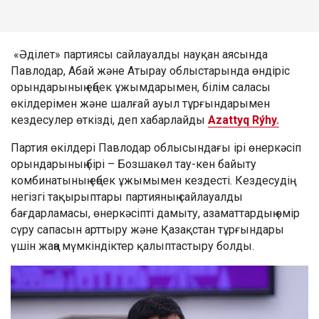
«Әділет» партиясы сайлауалды науқан аясында
Павлодар, Абай және Атырау облыстарында өндіріс
орындарының еңбек ұжымдарымен, білім саласы
өкілдерімен және шалғай ауыл тұрғындарымен
кездесулер өткізді, деп хабарлайды
Azattyq Rýhy.
Партия өкілдері Павлодар облысындағы ірі өнеркәсіп
орындарының бірі – Бозшакөл тау-кен байыту
комбинатының еңбек ұжымымен кездесті. Кездесудің
негізгі тақырыптары партияның сайлауалды
бағдарламасы, өнеркәсіпті дамыту, азаматтардың өмір
сүру сапасын арттыру және Қазақстан тұрғындары
үшін жаңа мүмкіндіктер қалыптастыру болды.