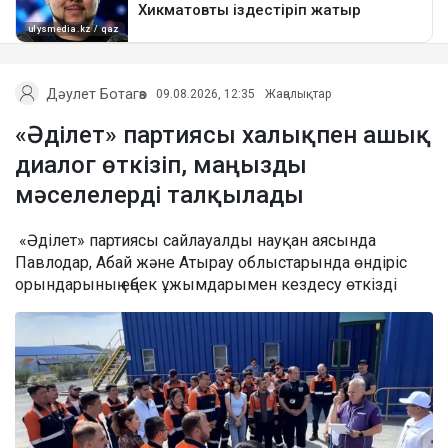
Дәулет Ботагөз
09.08.2026, 12:35
Жаңалықтар
«Әділет» партиясы халықпен ашық
диалог өткізіп, маңызды
мәселелерді талқылады
«Әділет» партиясы сайлауалды науқан аясында
Павлодар, Абай және Атырау облыстарында өндіріс
орындарының еңбек ұжымдарымен кездесу өткізді