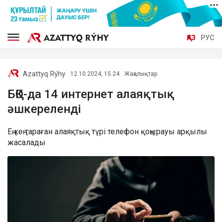
ҚАЗ
РУС
Azattyq Rýhy
12.10.2024, 15:24
Жаңалықтар
БҚО-да 14 интернет алаяқтық
әшкереленді
Ең кең тараған алаяқтық түрі телефон қоңырауы арқылы
жасалады