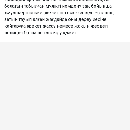
болатын табылған мүлікті иемдену заң бойынша
жауапкершілікке әкелетінін еске салды. Бөтеннің
затын тауып алған жағдайда оны дереу иесіне
қайтаруға әрекет жасау немесе жақын жердегі
полиция бөліміне тапсыру қажет.