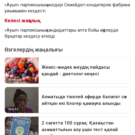
«Ауыл» партиясының өкілдері Семейдегі кондитерлік фабрика
ұжымымен кездесті
Келесі жаңалық
«Ауыл» партиясының кандидаттары апта бойы өңірлерде
бірқатар кездесу өткізді