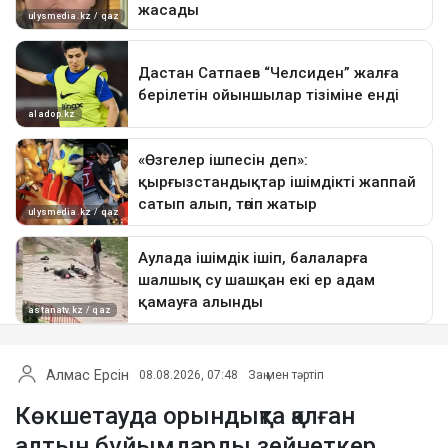
Алмас Ерсін
08.08.2026, 07:48
Заң мен тәртіп
Көкшетауда орындықта қалған
алтын бұйымдарды зейнеткер