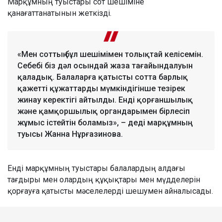
Марқұмның туыстары сот шешіміне
қанағаттанатынын жеткізді.
«Мен соттың бұл шешімімен толықтай келісемін.
Себебі біз дәл осындай жаза тағайындалуын
қаладық. Балаларға қатысты сотта барлық
қажетті құжаттарды мүмкіндігінше тезірек
жинау керектігі айтылды. Енді қорғаншылық
және қамқоршылық органдарымен бірлесіп
жұмыс істейтін боламыз», – деді марқұмның
туысы Жанна Нұрғазинова.
Енді марқұмның туыстары балалардың алдағы
тағдыры мен олардың құқықтары мен мүдделерін
қорғауға қатысты мәселелерді шешумен айналысады.