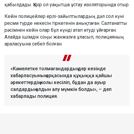
қабылдады. Қазір ол уақытша ұстау изоляторында отыр.
Кейін полицейлер ерлі-зайыптылардың дәл сол күні
ресми түрде некесін тіркегенін анықтаған. Салтанатты
рәсімнен кейін олар бұл күнді атап өтуді ұйғарған.
Алайда ішімдік соңы жанжалға ұласып, полицияның
араласуына себеп болған.
«Кәмелетке толмағандардың дер кезінде
хабарласуының арқасында құқыққа қайшы
әрекеттердің жолы кесіліп, бұдан да ауыр
салдардың алдын алу мүмкін болды», – деп
хабарлады полиция.