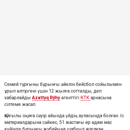
Семей тұрғыны бұрынғы әйелін бейсбол сойылымен
ұрып өлтіргені үшін 12 жылға сотталды, деп
хабарлайды
Azattyq Rýhy
агенттігі
КТК
арнасына
сілтеме жасап.
Қайғылы оқиға сәуір айында үйдің ауласында болған. Іс
материалдарына сәйкес, 51 жастағы ер адам мас
күйінде бұрынғы жұбайына шабуыл жасаған.