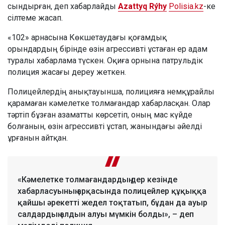
сындырған, деп хабарлайды
Azattyq Rýhy
Polisia.kz
-ке
сілтеме жасап.
«102» арнасына Көкшетаудағы қоғамдық
орындардың бірінде өзін агрессивті ұстаған ер адам
туралы хабарлама түскен. Оқиға орнына патрульдік
полиция жасағы дереу жеткен.
Полицейлердің анықтауынша, полицияға немқұрайлы
қарамаған кәмелетке толмағандар хабарласқан. Олар
тәртіп бұзған азаматты көрсетіп, оның мас күйде
болғанын, өзін агрессивті ұстап, жанындағы әйелді
ұрғанын айтқан.
«Кәмелетке толмағандардың дер кезінде
хабарласуының арқасында полицейлер құқыққа
қайшы әрекетті жедел тоқтатып, бұдан да ауыр
салдардың алдын алуы мүмкін болды», – деп