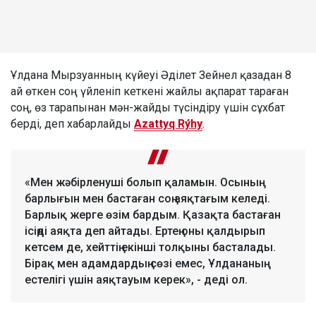
Ұлдана Мырзуанның күйеуі Әділет Зейнел қазадан 8
ай өткен соң үйленіп кеткені жайлы ақпарат тараған
соң, өз тарапынан мән-жайды түсіндіру үшін сұхбат
берді, деп хабарлайды
Azattyq Rýhy
.
«Мен жәбірленуші болып қаламын. Осының
барлығын мен бастаған соң аяқтағым келеді.
Барлық жерге өзім бардым. Қазақта бастаған
ісіңді аяқта деп айтады. Ертең оны қалдырып
кетсем де, хейттің екінші толқыны басталады.
Бірақ мен адамдардың сөзі емес, Ұлдананың
естелігі үшін аяқтауым керек», - деді ол.