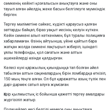
сөмкенің кейінгі қозғалысын анықтауға және оны
тауып алған әйелдің жеке басын белгілеуге мүмкіндік
берген.
Тергеу мәліметіне сәйкес, күдікті қараусыз қалған
заттарды байқап, біраз уақыт иесінің келуін күткен.
Кейін сөмкені алып кеткенімен, бұл туралы полицияға
хабарламаған. Өзінің айтуынша, үйіне қайтып бара
жатқан жолда сөмкені лақтырып жіберіп, ішіндегі
ұялы телефонды, қол сағатын және алтын
әшекейлерді өзінде қалдырған.
Келесі күні қаржылық қиындыққа тап болған әйел
табылған алтын сақиналардың бірін ломбардқа өткізіп,
150 мың теңге алған. Ол бұл қаражатты азық-түлік пен
дәрі-дәрмек сатып алуға жұмсаған.
Қазір қылмыстық іс бойынша қажетті тергеу амалдары
жүргізіліп жатыр.
Полицейлер иесі белгілі немесе оны анықтауға