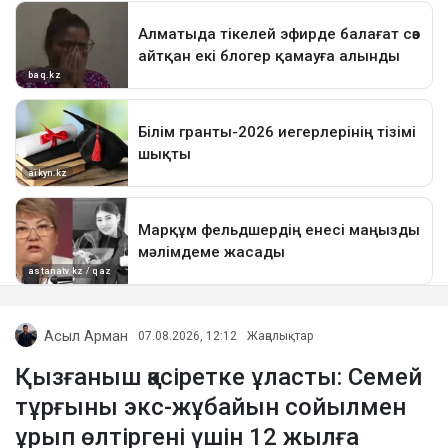
Асыл Арман
07.08.2026, 12:12
Жаңалықтар
Қызғаныш қасіретке ұласты: Семей
тұрғыны экс-жұбайын сойылмен
ұрып өлтіргені үшін 12 жылға