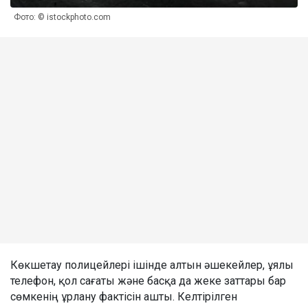
Фото: © istockphoto.com
Көкшетау полицейлері ішінде алтын әшекейлер, ұялы
телефон, қол сағаты және басқа да жеке заттары бар
сөмкенің ұрлану фактісін ашты. Келтірілген