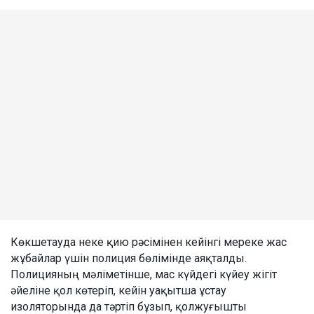
Көкшетауда неке қию рәсімінен кейінгі мереке жас
жұбайлар үшін полиция бөлімінде аяқталды.
Полицияның мәліметінше, мас күйдегі күйеу жігіт
әйеліне қол көтеріп, кейін уақытша ұстау
изоляторында да тәртіп бұзып, қолжуғышты