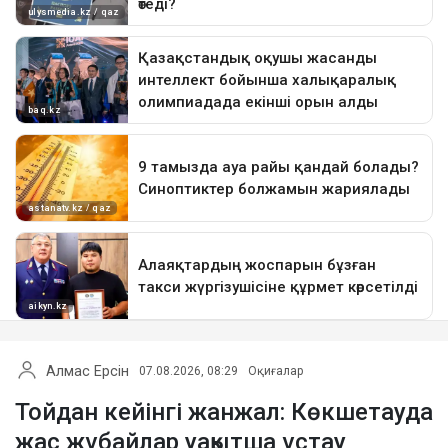
Алмас Ерсін
07.08.2026, 08:29
Оқиғалар
Тойдан кейінгі жанжал: Көкшетауда
жас жұбайлар уақытша ұстау