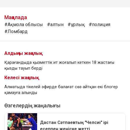
Мақалада
#Ақмола облысы
#алтын
#ұрлық
#полиция
#Ломбард
Алдыңғы жаңалық
Қарағандыда қызметтік ит жоғалып кеткен 18 жастағы
қызды тауып берді
Келесі жаңалық
Алматыда тікелей эфирде балағат сөз айтқан екі блогер
қамауға алынды