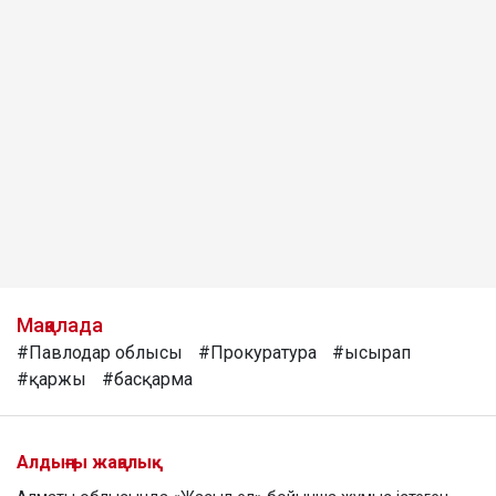
Мақалада
#Павлодар облысы
#Прокуратура
#ысырап
#қаржы
#басқарма
Алдыңғы жаңалық