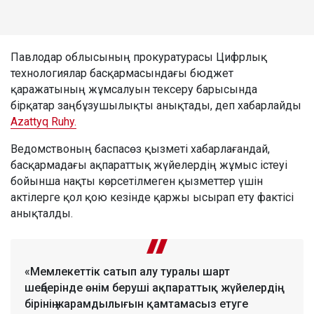
Павлодар облысының прокуратурасы Цифрлық
технологиялар басқармасындағы бюджет
қаражатының жұмсалуын тексеру барысында
бірқатар заңбұзушылықты анықтады, деп хабарлайды
Azattyq Ruhy.
Ведомствоның баспасөз қызметі хабарлағандай,
басқармадағы ақпараттық жүйелердің жұмыс істеуі
бойынша нақты көрсетілмеген қызметтер үшін
актілерге қол қою кезінде қаржы ысырап ету фактісі
анықталды.
«Мемлекеттік сатып алу туралы шарт
шеңберінде өнім беруші ақпараттық жүйелердің
бірінің жарамдылығын қамтамасыз етуге