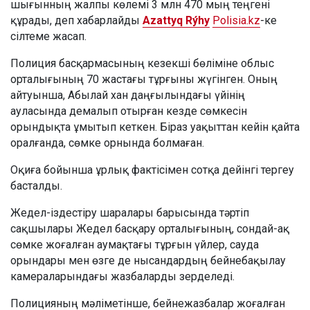
шығынның жалпы көлемі 3 млн 470 мың теңгені
құрады, деп хабарлайды
Azattyq Rýhy
Polisia.kz
-ке
сілтеме жасап.
Полиция басқармасының кезекші бөліміне облыс
орталығының 70 жастағы тұрғыны жүгінген. Оның
айтуынша, Абылай хан даңғылындағы үйінің
ауласында демалып отырған кезде сөмкесін
орындықта ұмытып кеткен. Біраз уақыттан кейін қайта
оралғанда, сөмке орнында болмаған.
Оқиға бойынша ұрлық фактісімен сотқа дейінгі тергеу
басталды.
Жедел-іздестіру шаралары барысында тәртіп
сақшылары Жедел басқару орталығының, сондай-ақ
сөмке жоғалған аумақтағы тұрғын үйлер, сауда
орындары мен өзге де нысандардың бейнебақылау
камераларындағы жазбаларды зерделеді.
Полицияның мәліметінше, бейнежазбалар жоғалған