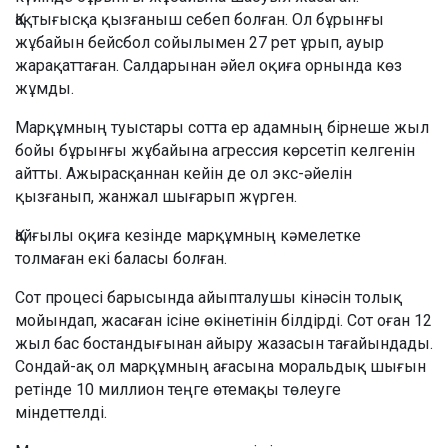
Қақтығысқа қызғаныш себеп болған. Ол бұрынғы
жұбайын бейсбол сойылымен 27 рет ұрып, ауыр
жарақаттаған. Салдарынан әйел оқиға орнында көз
жұмды.
Марқұмның туыстары сотта ер адамның бірнеше жыл
бойы бұрынғы жұбайына агрессия көрсетіп келгенін
айтты. Ажырасқаннан кейін де ол экс-әйелін
қызғанып, жанжал шығарып жүрген.
Қайғылы оқиға кезінде марқұмның кәмелетке
толмаған екі баласы болған.
Сот процесі барысында айыпталушы кінәсін толық
мойындап, жасаған ісіне өкінетінін білдірді. Сот оған 12
жыл бас бостандығынан айыру жазасын тағайындады.
Сондай-ақ ол марқұмның ағасына моральдық шығын
ретінде 10 миллион теңге өтемақы төлеуге
міндеттелді.