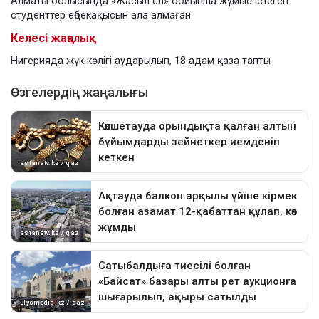
Алматы облысында «Жасыл ел» бойынша жұмыс істеген
студенттер еңбекақысын ала алмаған
Келесі жаңалық
Нигерияда жүк көлігі аударылып, 18 адам қаза тапты