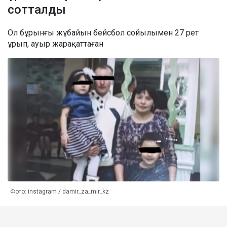
сотталды
Ол бұрынғы жұбайын бейсбол сойылымен 27 рет
ұрып, ауыр жарақаттаған
Фото: instagram / damir_za_mir_kz