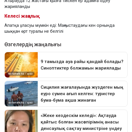
Атырауда 12 жастағы қызға тиіскен ер адамға іздеу
жарияланды
Келесі жаңалық
Апатқа ұласуы мүмкін еді: Маңғыстаудағы кен орнында
шыққан өрт туралы не белгілі