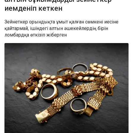
иемденіп кеткен
Зейнеткер орындықта ұмыт қалған сөмкені иесіне
қайтармай, ішіндегі алтын әшекейлердің бірін
ломбардқа өткізіп жіберген