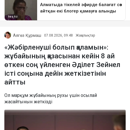
Аягөз Құрмаш
07.08.2026, 09:48
Жаңалықтар
«Жәбірленуші болып қаламын»:
жұбайының қазасынан кейін 8 ай
өткен соң үйленген Әділет Зейнел
істі соңына дейін жеткізетінін
айтты
Ол марқұм жұбайының рухы үшін осылай
жасайтынын жеткізді