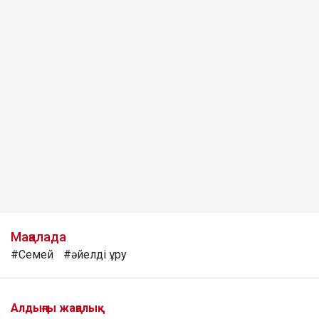
Мақалада
#Семей
#әйелді ұру
Алдыңғы жаңалық