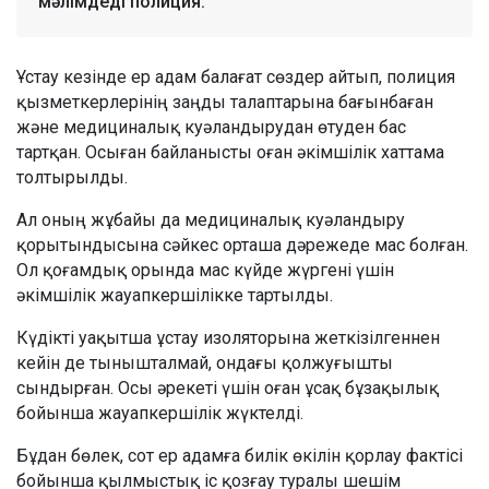
мәлімдеді полиция.
Ұстау кезінде ер адам балағат сөздер айтып, полиция
қызметкерлерінің заңды талаптарына бағынбаған
және медициналық куәландырудан өтуден бас
тартқан. Осыған байланысты оған әкімшілік хаттама
толтырылды.
Ал оның жұбайы да медициналық куәландыру
қорытындысына сәйкес орташа дәрежеде мас болған.
Ол қоғамдық орында мас күйде жүргені үшін
әкімшілік жауапкершілікке тартылды.
Күдікті уақытша ұстау изоляторына жеткізілгеннен
кейін де тынышталмай, ондағы қолжуғышты
сындырған. Осы әрекеті үшін оған ұсақ бұзақылық
бойынша жауапкершілік жүктелді.
Бұдан бөлек, сот ер адамға билік өкілін қорлау фактісі
бойынша қылмыстық іс қозғау туралы шешім