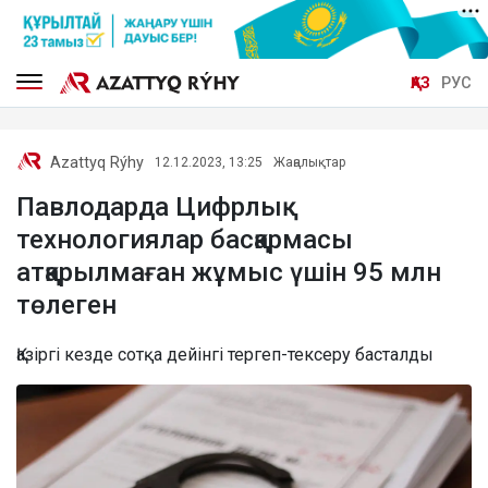
ҚАЗ
РУС
Azattyq Rýhy
12.12.2023, 13:25
Жаңалықтар
Павлодарда Цифрлық
технологиялар басқармасы
атқарылмаған жұмыс үшін 95 млн
төлеген
Қазіргі кезде сотқа дейінгі тергеп-тексеру басталды