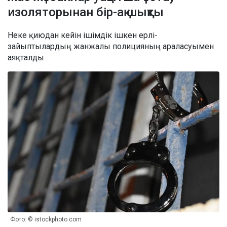
изоляторынан бір-ақ шықты
Неке қиюдан кейін ішімдік ішкен ерлі-
зайыптылардың жанжалы полицияның араласуымен
аяқталды
Фото: © istockphoto.com