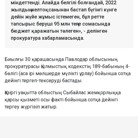
міндеттенді. Алайда белгілі болғандай, 2022
жылдың желтоқсанынан бастап бүгінгі күнге
дейін жүйе жұмыс істемеген, бұл ретте
тапсырыс беруші 95 млн теңге сомасында
бюджет қаражатын төлеген», - делінген
прокуратура хабарламасында.
Биылғы 30 қарашасында Павлодар облысының
прокуратурасы Қылмыстық кодекстің 189-бабының 4-
бөлігі (аса ірі мөлшерде мүлікті ұрлау) бойынша сотқа
дейінгі тергеп-тексеруді бастады.
Қазіргі уақытта облыстың Сыбайлас жемқорлыққа
қарсы қызметі осы факті бойынша сотқа дейінгі
тергеу жүргізіп жатыр.