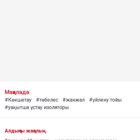
Мақалада
#Көкшетау
#төбелес
#жанжал
#үйлену тойы
#уақытша ұстау изоляторы
Алдыңғы жаңалық