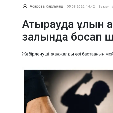
Асқарова Қарлығаш
05.08.2026, 14:42
Заң мен т
Атырауда ұлын а
залында босап 
Жәбірленуші жанжалды өзі бастағанын мо