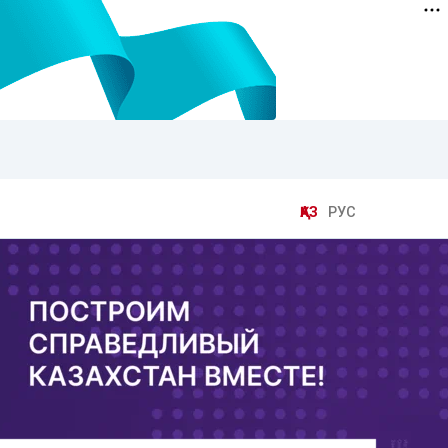
ҚАЗ
РУС