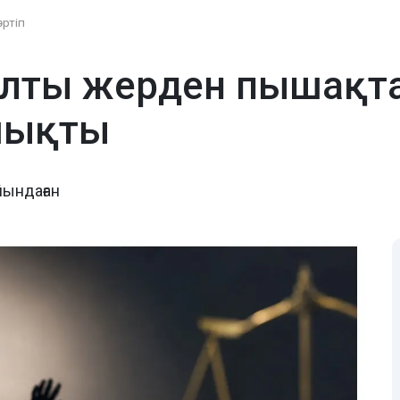
әртіп
лты жерден пышақтағ
шықты
йындаған