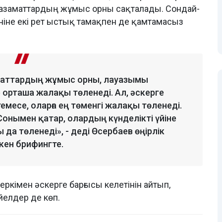
 азаматтардың жұмыс орны сақталады. Сондай-
күніне екі рет ыстық тамақпен де қамтамасыз
маттардың жұмыс орны, лауазымы
 орташа жалақы төленеді. Ал, әскерге
месе, оларға ең төменгі жалақы төленеді.
Сонымен қатар, олардың күнделікті үйіне
да төленеді», - деді Өсербаев өңірлік
кен брифингте.
 еркімен әскерге барғысы келетінін айтып,
йелдер де көп.