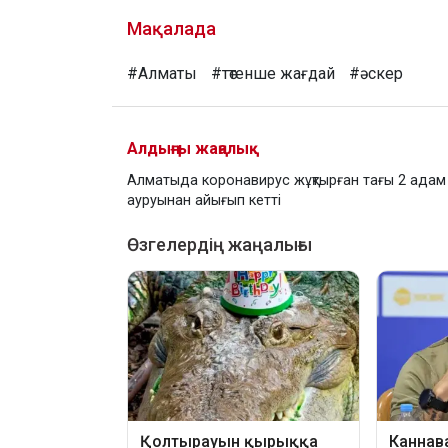
Мақалада
#Алматы
#төтенше жағдай
#әскер
Алдыңғы жаңалық
Алматыда коронавирус жұқтырған тағы 2 адам
ауруынан айығып кетті