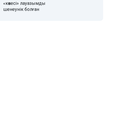
«көкесі» лауазымды
шенеунік болған