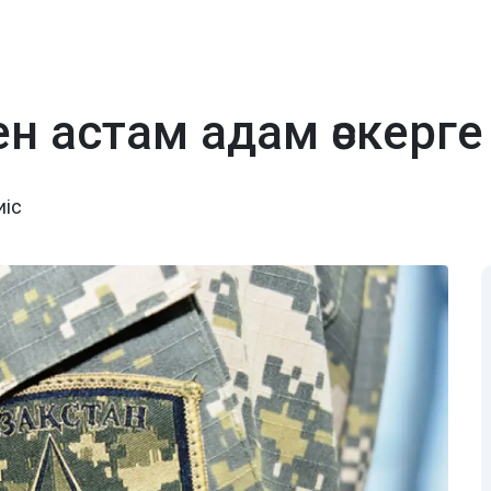
н астам адам әскер
иіс