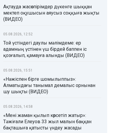
Ақтауда жасөспірімдер дүкенге шыққан
мектеп оқушысын аяусыз соққыға жықты
(ВИДЕО)
05.08.2026, 12:52
Той үстіндегі даулы мәлімдеме: ер
адамның үстінен үш бірдей баппен іс
қозғалып, қамауға алынды (ВИДЕО)
05.08.2026, 15:51
«Нәжіспен бірге шомылыппыз»:
Алматыдағы танымал демалыс орнынан
шу шықты (ВИДЕО)
05.08.2026, 14:58
«Мені жаман қылып көрсетіп жатыр»:
Тәжіғали Елеуов 33 жыл малын баққан
бақташыға қатысты үндеу жасады