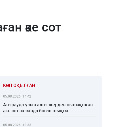
ан әке сот
КӨП ОҚЫЛҒАН
05.08.2026, 14:42
Атырауда ұлын алты жерден пышақтаған
әке сот залында босап шықты
05.08.2026, 10:33