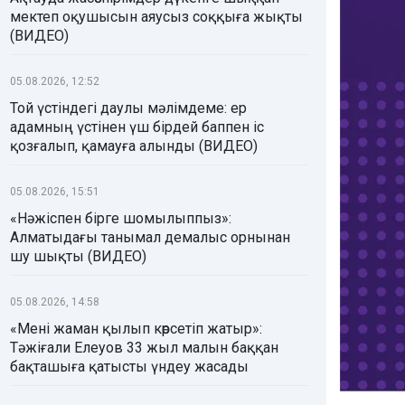
мектеп оқушысын аяусыз соққыға жықты
(ВИДЕО)
05.08.2026, 12:52
Той үстіндегі даулы мәлімдеме: ер
адамның үстінен үш бірдей баппен іс
қозғалып, қамауға алынды (ВИДЕО)
05.08.2026, 15:51
«Нәжіспен бірге шомылыппыз»:
Алматыдағы танымал демалыс орнынан
шу шықты (ВИДЕО)
05.08.2026, 14:58
«Мені жаман қылып көрсетіп жатыр»:
Тәжіғали Елеуов 33 жыл малын баққан
бақташыға қатысты үндеу жасады