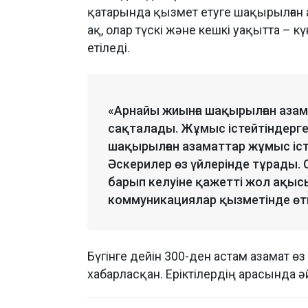
қатарында қызмет етуге шақырылған
ақ, олар түскі және кешкі уақытта – 
етіледі.
«Арнайы жиынға шақырылған аза
сақталады. Жұмыс істейтіндерге
шақырылған азаматтар жұмыс істе
Әскерилер өз үйлерінде тұрады. 
барып келуіне қажетті жол ақысы 
коммуникациялар қызметінде өт
Бүгінге дейін 300-ден астам азамат өз
хабарласқан. Еріктілердің арасында ә