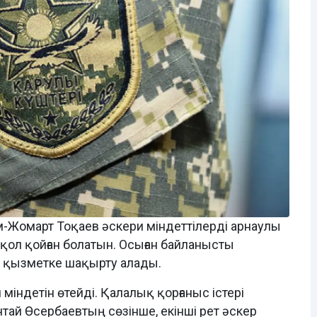
-Жомарт Тоқаев әскери міндеттілерді арнаулы
ол қойған болатын. Осыған байланысты
и қызметке шақырту алады.
міндетін өтейді. Қалалық қорғаныс істері
ай Өсербаевтың сөзінше, екінші рет әскер