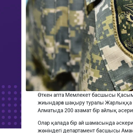
Өткен апта Мемлекет басшысы Қасым
жиындарға шақыру туралы Жарлыққа қ
Алматыда 200 азамат бір айлық әсер
Олар қалада бір ай шамасында әскери 
жөніндегі департамент басшысы Амант