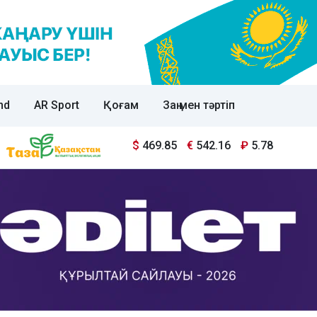
nd
AR Sport
Қоғам
Заң мен тәртіп
$
469.85
€
542.16
₽
5.78