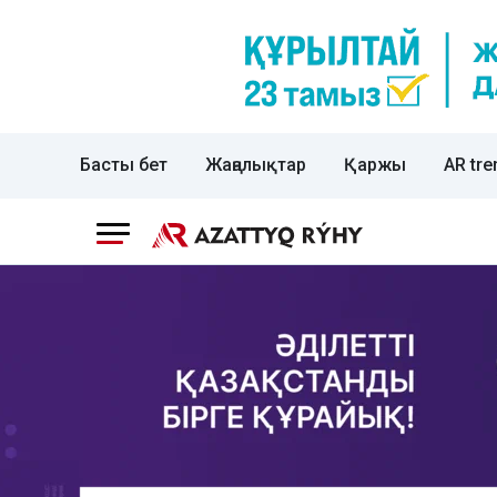
Басты бет
Жаңалықтар
Қаржы
AR tre