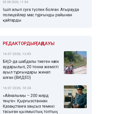
05.08.2026, 11:04
Ішіп алып суға түспек болған: Атырауда
полицейлер мас тұрғынды райынан
қайтарды
РЕДАКТОРДЫҢ ТАҢДАУЫ
16.07.2026, 12:45
БҚО-да шабдалы тиеген көлік
аударылып, 20 тонна жемісті
ауыл тұрғындары жинап
алған (ВИДЕО)
16.07.2026, 10:24
«Айналымы – 200 млрд
теңге»: Қырғызстаннан
Қазақстанға заңсыз темекі
тасыған қылмыстық топтың