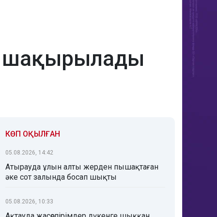
ге шақырылады
КӨП ОҚЫЛҒАН
05.08.2026, 14:42
Атырауда ұлын алты жерден пышақтаған
әке сот залында босап шықты
05.08.2026, 10:33
Ақтауда жасөспірімдер дүкенге шыққан