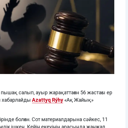
пышақ салып, ауыр жарақаттаған 56 жастағы ер
еп хабарлайды
Azattyq Rýhy
«Ақ Жайық»
рінде болған. Сот материалдарына сәйкес, 11
шімдік ішкен. Кейін екеуінің арасында жанжал