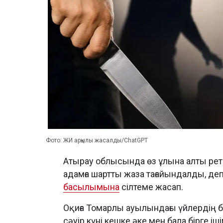
Фото: ЖИ арқылы жасалды/ChatGPT
Атырау облысында өз ұлына алты рет 
адамға шартты жаза тағайындалды, д
басылымына
сілтеме жасап.
Оқиға Томарлы ауылындағы үйлердің бі
сәуір күні кешке әке мен бала бірге і