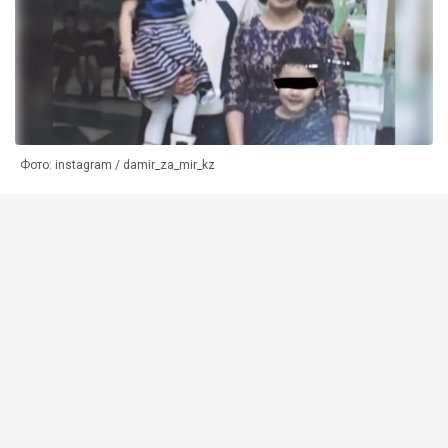
Фото: instagram / damir_za_mir_kz