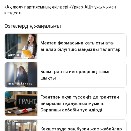
«Ақ жол» партиясының өкілдері «Үркер-АШ» ұжымымен
кездесті