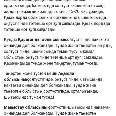
орталығында, батысында солтүстік-шығыстан соққан
желдің найзағай кезіндегі екпіні 15-20 м/с құрайды,
Қызылорда облысының орталығында, шығысында,
оңтүстігінде төтенше өрт қаупі сақталады. Қызылордада
төтенше өрт қаупі сақталады.
Күндіз
Қарағанды облысының
солтүстігінде найзағай
ойнайды деп болжанады. Түнде және таңертең өңірдің
солтүстігінде, шығысында тұман түсуі ықтимал.
Облыстың оңтүстігінде төтенше өрт қаупі сақталады.
Қарағандыда түнде және таңертең тұман түседі.
Таңертең және түстен кейін
Ақмола
облысының
солтүстігінде, оңтүстігінде, батысында
найзағай ойнайды деп болжанады. Түнде және
таңертең облыстың солтүстігінде, орталығында,
шығысында тұман түседі.
Маңғыстау облысының
солтүстік-шығысында найзағай
ойнайды деп болжанады. Түнде және таңертең