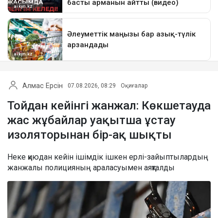
Алмас Ерсін
07.08.2026, 08:29
Оқиғалар
Тойдан кейінгі жанжал: Көкшетауда
жас жұбайлар уақытша ұстау
изоляторынан бір-ақ шықты
Неке қиюдан кейін ішімдік ішкен ерлі-зайыптылардың
жанжалы полицияның араласуымен аяқталды