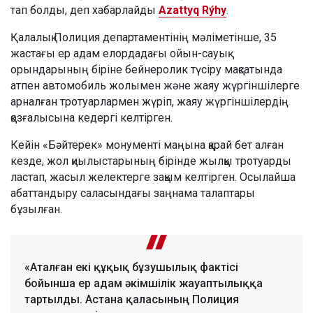
тап болды, деп хабарлайды
Azattyq Rýhy
.
Қалалық Полиция департаментінің мәліметінше, 35
жастағы ер адам елордадағы ойын-сауық
орындарының біріне бейнеролик түсіру мақсатында
атпен автомобиль жолымен және жаяу жүргіншілерге
арналған тротуарлармен жүріп, жаяу жүргіншілердің
қозғалысына кедергі келтірген.
Кейін «Бәйтерек» монументі маңына қарай бет алған
кезде, жол қиылыстарының бірінде жылқы тротуарды
ластап, жасыл желектерге зақым келтірген. Осылайша
абаттандыру саласындағы заңнама талаптары
бұзылған.
«Аталған екі құқық бұзушылық фактісі
бойынша ер адам әкімшілік жауаптылыққа
тартылды. Астана қаласының Полиция