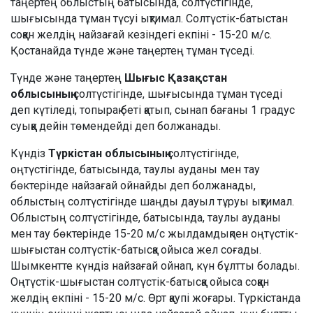
таңертең облыстың батысында, солтүстігінде,
шығысында тұман түсуі ықтимал. Солтүстік-батыстан
соққан желдің найзағай кезіндегі екпіні - 15-20 м/с.
Қостанайда түнде және таңертең тұман түседі.
Түнде және таңертең
Шығыс Қазақстан
облысының
солтүстігінде, шығысында тұман түседі
деп күтіледі, топырақ беті қатып, сынап бағаны 1 градус
суыққа дейін төмендейді деп болжанады.
Күндіз
Түркістан облысының
солтүстігінде,
оңтүстігінде, батысында, таулы ауданы мен тау
бөктерінде найзағай ойнайды деп болжанады,
облыстың солтүстігінде шаңды дауыл тұруы ықтимал.
Облыстың солтүстігінде, батысында, таулы ауданы
мен тау бөктерінде 15-20 м/с жылдамдықпен оңтүстік-
шығыстан солтүстік-батысқа ойыса жел соғады.
Шымкентте күндіз найзағай ойнап, күн бұлтты болады.
Оңтүстік-шығыстан солтүстік-батысқа ойыса соққан
желдің екпіні - 15-20 м/с. Өрт қаупі жоғары. Түркістанда