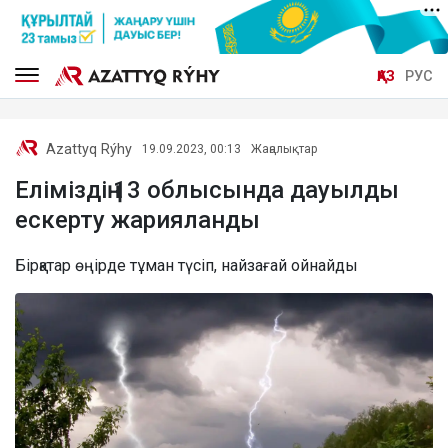
ҚАЗ
РУС
Azattyq Rýhy
19.09.2023, 00:13
Жаңалықтар
Еліміздің 13 облысында дауылды
ескерту жарияланды
Бірқатар өңірде тұман түсіп, найзағай ойнайды