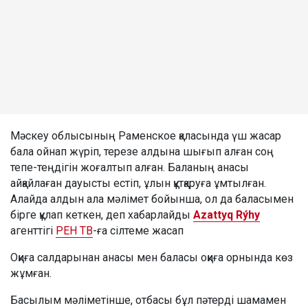
Мәскеу облысының Раменское қаласында үш жасар
бала ойнап жүріп, терезе алдына шығып алған соң
тепе-теңдігін жоғалтып алған. Баланың анасы
айқайлаған дауысты естіп, ұлын құтқаруға ұмтылған.
Алайда алдын ала мәлімет бойынша, ол да баласымен
бірге құлап кеткен, деп хабарлайды
Azattyq Rýhy
агенттігі
РЕН ТВ
-ға сілтеме жасап
Оқиға салдарынан анасы мен баласы оқиға орнында көз
жұмған.
Басылым мәліметінше, отбасы бұл пәтерді шамамен