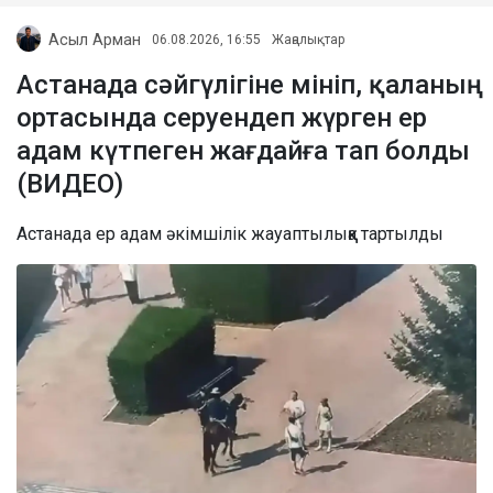
Асыл Арман
06.08.2026, 16:55
Жаңалықтар
Астанада сәйгүлігіне мініп, қаланың
ортасында серуендеп жүрген ер
адам күтпеген жағдайға тап болды
(ВИДЕО)
Астанада ер адам әкімшілік жауаптылыққа тартылды