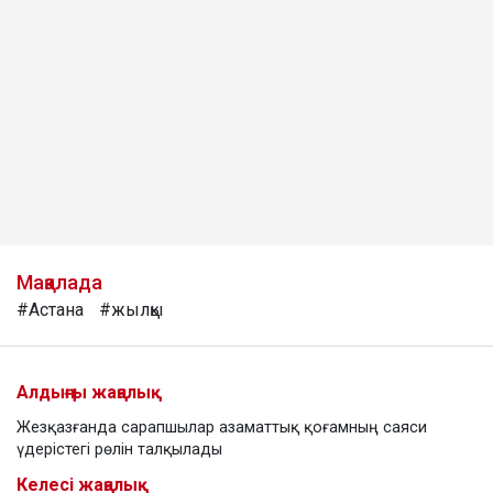
Мақалада
#Астана
#жылқы
Алдыңғы жаңалық
Жезқазғанда сарапшылар азаматтық қоғамның саяси
үдерістегі рөлін талқылады
Келесі жаңалық