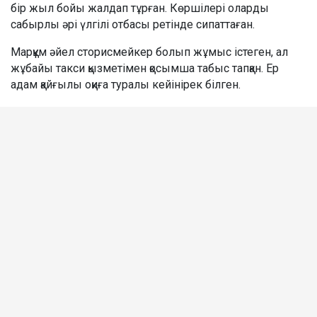
бір жыл бойы жалдап тұрған. Көршілері оларды
сабырлы әрі үлгілі отбасы ретінде сипаттаған.
Марқұм әйел сторисмейкер болып жұмыс істеген, ал
жұбайы такси қызметімен қосымша табыс тапқан. Ер
адам қайғылы оқиға туралы кейінірек білген.