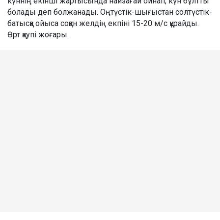
күннің екінші жартысында найзағай ойнап, күн бұлтты
болады деп болжанады. Оңтүстік-шығыстан солтүстік-
батысқа ойыса соққан желдің екпіні 15-20 м/с құрайды.
Өрт қаупі жоғары.