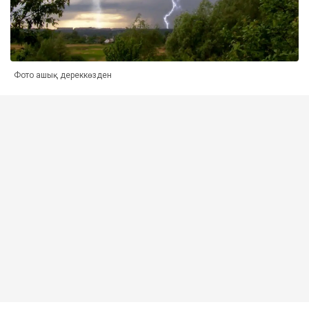
Фото ашық дереккөзден