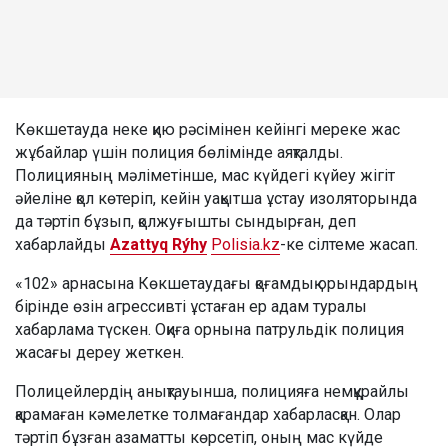
Көкшетауда неке қию рәсімінен кейінгі мереке жас
жұбайлар үшін полиция бөлімінде аяқталды.
Полицияның мәліметінше, мас күйдегі күйеу жігіт
әйеліне қол көтеріп, кейін уақытша ұстау изоляторында
да тәртіп бұзып, қолжуғышты сындырған, деп
хабарлайды
Azattyq Rýhy
Polisia.kz
-ке сілтеме жасап.
«102» арнасына Көкшетаудағы қоғамдық орындардың
бірінде өзін агрессивті ұстаған ер адам туралы
хабарлама түскен. Оқиға орнына патрульдік полиция
жасағы дереу жеткен.
Полицейлердің анықтауынша, полицияға немқұрайлы
қарамаған кәмелетке толмағандар хабарласқан. Олар
тәртіп бұзған азаматты көрсетіп, оның мас күйде