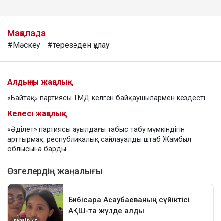
Мақалада
#Мәскеу
#терезеден құлау
Алдыңғы жаңалық
«Байтақ» партиясы ТМД келген байқаушылармен кездесті
Келесі жаңалық
«Әділет» партиясы ауылдағы табыс табу мүмкіндігін
арттырмақ: республикалық сайлауалды штаб Жамбыл
облысына барды