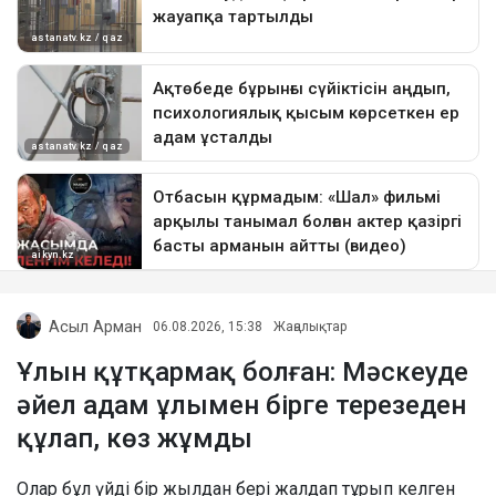
Асыл Арман
06.08.2026, 15:38
Жаңалықтар
Ұлын құтқармақ болған: Мәскеуде
әйел адам ұлымен бірге терезеден
құлап, көз жұмды
Олар бұл үйді бір жылдан бері жалдап тұрып келген