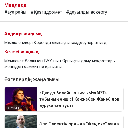
Мақалада
#ауа райы
#Қазгидромет
#дауылды ескерту
Алдыңғы жаңалық
Мәжіліс спикері Кореяда екіжақты кездесулер өткізді
Келесі жаңалық
Мемлекет басшысы БҰҰ-ның Орнықты даму мақсаттары
жөніндегі саммитіне қатысты