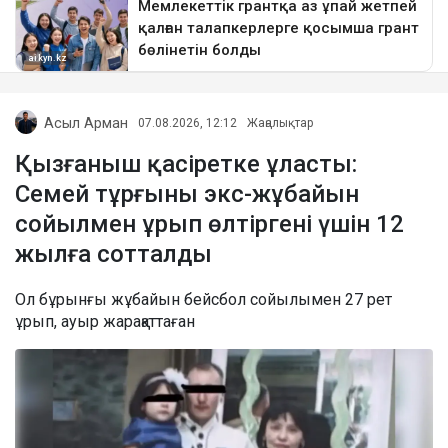
Асыл Арман
07.08.2026, 12:12
Жаңалықтар
Қызғаныш қасіретке ұласты:
Семей тұрғыны экс-жұбайын
сойылмен ұрып өлтіргені үшін 12
жылға сотталды
Ол бұрынғы жұбайын бейсбол сойылымен 27 рет
ұрып, ауыр жарақаттаған