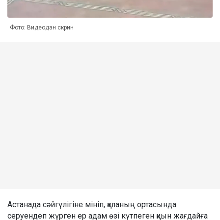
Фото: Видеодан скрин
Астанада сәйгүлігіне мініп, қаланың ортасында
серуендеп жүрген ер адам өзі күтпеген қиын жағдайға