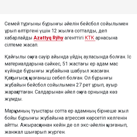
Семей тұрғыны бұрынғы әйелін бейсбол сойылымен
ұрып өлтіргені үшін 12 жылға сотталды, деп
хабарлайды
Azattyq Rýhy
агенттігі
КТК
арнасына
сілтеме жасап.
Қайғылы оқиға сәуір айында үйдің ауласында болған. Іс
материалдарына сәйкес, 51 жастағы ер адам мас
күйінде бұрынғы жұбайына шабуыл жасаған.
Қақтығысқа қызғаныш себеп болған. Ол бұрынғы
жұбайын бейсбол сойылымен 27 рет ұрып, ауыр
жарақаттаған. Салдарынан әйел оқиға орнында көз
жұмды.
Марқұмның туыстары сотта ер адамның бірнеше жыл
бойы бұрынғы жұбайына агрессия көрсетіп келгенін
айтты. Ажырасқаннан кейін де ол экс-әйелін қызғанып,
жанжал шығарып жүрген.