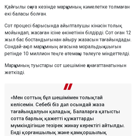
Қайғылы оқиға кезінде марқұмның кәмелетке толмаған
екі баласы болған.
Сот процесі барысында айыпталушы кінәсін толық
мойындап, жасаған ісіне өкінетінін білдірді. Сот оған 12
жыл бас бостандығынан айыру жазасын тағайындады.
Сондай-ақ ол марқұмның ағасына моральдық шығын
ретінде 10 миллион теңге өтемақы төлеуге міндеттелді.
Марқұмның туыстары сот шешіміне қанағаттанатынын
жеткізді.
«Мен соттың бұл шешімімен толықтай
келісемін. Себебі біз дәл осындай жаза
тағайындалуын қаладық. Балаларға қатысты
сотта барлық қажетті құжаттарды
мүмкіндігінше тезірек жинау керектігі айтылды.
Енді қорғаншылық және қамқоршылық