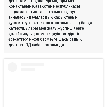
департаменті қала тұрғындары мен
қонақтарын Қазақстан Республикасы
заңнамасының талаптарын сақтауға,
айналасындағылардың құқықтарын
құрметтеуге және жол қозғалысының басқа
қатысушылары мен жаяу жүргіншілерге
қолайсыздық немесе қауіп төндіретін
әрекеттерге жол бермеуге шақырады», –
делінген ПД хабарламасында.