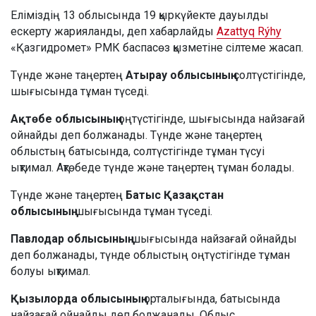
Еліміздің 13 облысында 19 қыркүйекте дауылды
ескерту жарияланды, деп хабарлайды
Azattyq Rýhy
«Қазгидромет» РМК баспасөз қызметіне сілтеме жасап.
Түнде және таңертең
Атырау облысының
солтүстігінде,
шығысында тұман түседі.
Ақтөбе облысының
оңтүстігінде, шығысында найзағай
ойнайды деп болжанады. Түнде және таңертең
облыстың батысында, солтүстігінде тұман түсуі
ықтимал. Ақтөбеде түнде және таңертең тұман болады.
Түнде және таңертең
Батыс Қазақстан
облысының
шығысында тұман түседі.
Павлодар облысының
шығысында найзағай ойнайды
деп болжанады, түнде облыстың оңтүстігінде тұман
болуы ықтимал.
Қызылорда облысының
орталығында, батысында
найзағай ойнайды деп болжанады. Облыс