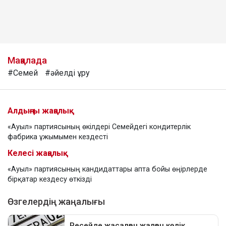
Мақалада
#Семей
#әйелді ұру
Алдыңғы жаңалық
«Ауыл» партиясының өкілдері Семейдегі кондитерлік
фабрика ұжымымен кездесті
Келесі жаңалық
«Ауыл» партиясының кандидаттары апта бойы өңірлерде
бірқатар кездесу өткізді