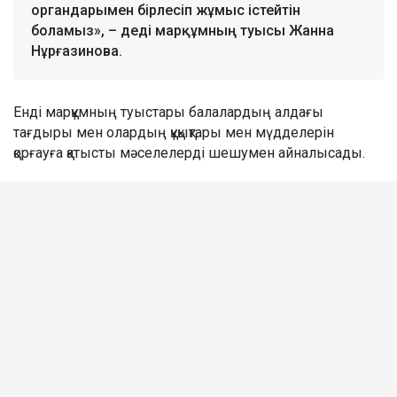
органдарымен бірлесіп жұмыс істейтін
боламыз», – деді марқұмның туысы Жанна
Нұрғазинова.
Енді марқұмның туыстары балалардың алдағы
тағдыры мен олардың құқықтары мен мүдделерін
қорғауға қатысты мәселелерді шешумен айналысады.