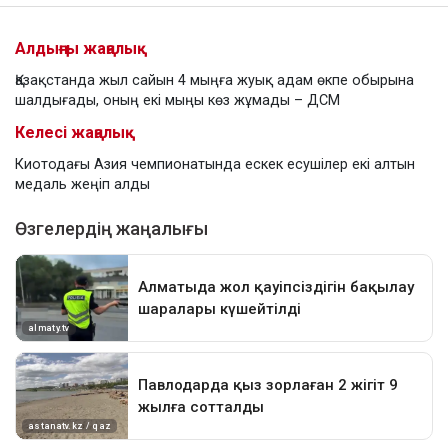
Алдыңғы жаңалық
Қазақстанда жыл сайын 4 мыңға жуық адам өкпе обырына
шалдығады, оның екі мыңы көз жұмады – ДСМ
Келесі жаңалық
Киотодағы Азия чемпионатында ескек есушілер екі алтын
медаль жеңіп алды