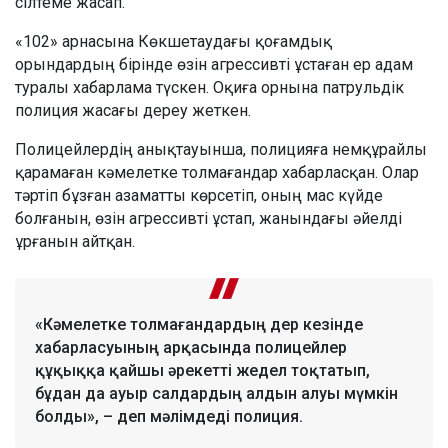
сілтеме жасап.
«102» арнасына Көкшетаудағы қоғамдық
орындардың бірінде өзін агрессивті ұстаған ер адам
туралы хабарлама түскен. Оқиға орнына патрульдік
полиция жасағы дереу жеткен.
Полицейлердің анықтауынша, полицияға немқұрайлы
қарамаған кәмелетке толмағандар хабарласқан. Олар
тәртіп бұзған азаматты көрсетіп, оның мас күйде
болғанын, өзін агрессивті ұстап, жанындағы әйелді
ұрғанын айтқан.
«Кәмелетке толмағандардың дер кезінде
хабарласуының арқасында полицейлер
құқыққа қайшы әрекетті жедел тоқтатып,
бұдан да ауыр салдардың алдын алуы мүмкін
болды», – деп мәлімдеді полиция.