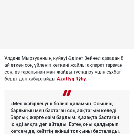
Ұлдана Мырзуанның күйеуі Әділет Зейнел қазадан 8
ай өткен соң үйленіп кеткені жайлы ақпарат тараған
соң, өз тарапынан мән-жайды түсіндіру үшін сұхбат
берді, деп хабарлайды
Azattyq Rýhy
.
«Мен жәбірленуші болып қаламын. Осының
барлығын мен бастаған соң аяқтағым келеді.
Барлық жерге өзім бардым. Қазақта бастаған
ісіңді аяқта деп айтады. Ертең оны қалдырып
кетсем де, хейттің екінші толқыны басталады.