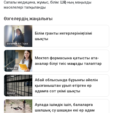
Сапалы медицина, жұмыс, білім: ШҚО-ның маңызды
мәселелері талқыланды