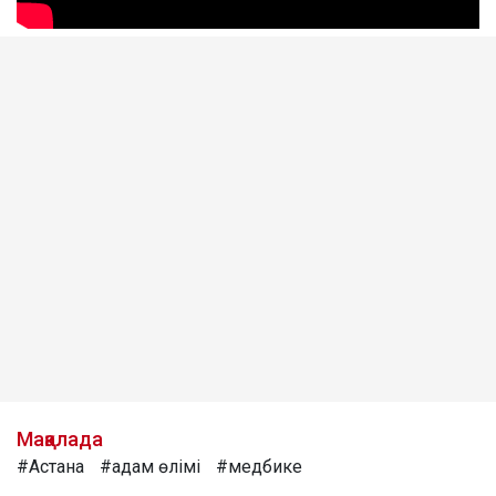
Мақалада
#Астана
#адам өлімі
#медбике