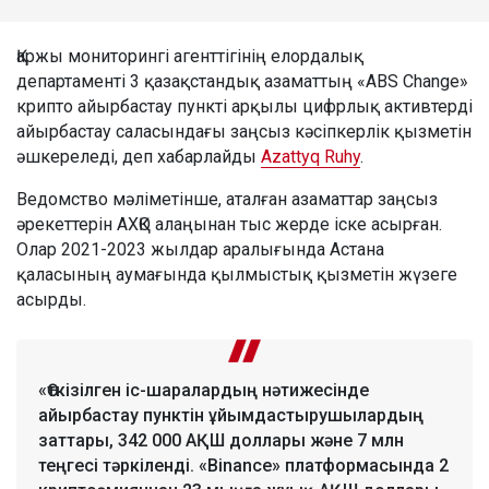
Қаржы мониторингі агенттігінің елордалық
департаменті 3 қазақстандық азаматтың «ABS Change»
крипто айырбастау пункті арқылы цифрлық активтерді
айырбастау саласындағы заңсыз кәсіпкерлік қызметін
әшкереледі, деп хабарлайды
Azattyq Ruhy
.
Ведомство мәліметінше, аталған азаматтар заңсыз
әрекеттерін АХҚО алаңынан тыс жерде іске асырған.
Олар 2021-2023 жылдар аралығында Астана
қаласының аумағында қылмыстық қызметін жүзеге
асырды.
«Өткізілген іс-шаралардың нәтижесінде
айырбастау пунктін ұйымдастырушылардың
заттары, 342 000 АҚШ доллары және 7 млн
теңгесі тәркіленді. «Binance» платформасында 2