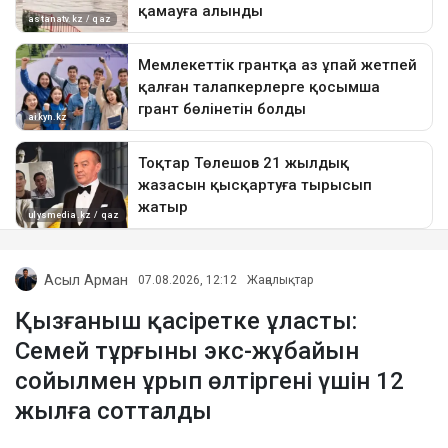
Асыл Арман
07.08.2026, 12:12
Жаңалықтар
Қызғаныш қасіретке ұласты:
Семей тұрғыны экс-жұбайын
сойылмен ұрып өлтіргені үшін 12
жылға сотталды