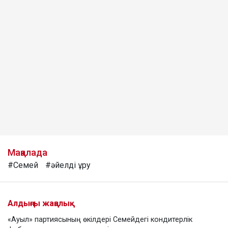
Мақалада
#Семей
#әйелді ұру
Алдыңғы жаңалық
«Ауыл» партиясының өкілдері Семейдегі кондитерлік