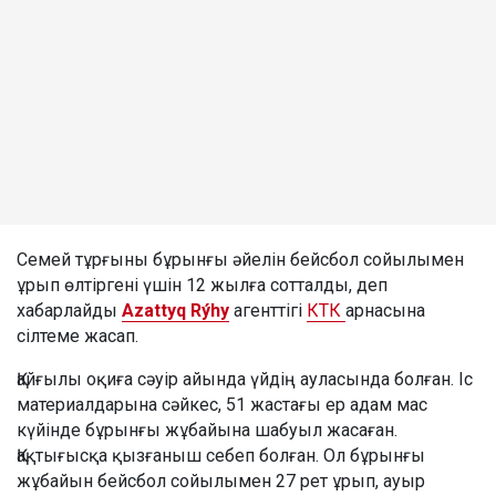
Семей тұрғыны бұрынғы әйелін бейсбол сойылымен
ұрып өлтіргені үшін 12 жылға сотталды, деп
хабарлайды
Azattyq Rýhy
агенттігі
КТК
арнасына
сілтеме жасап.
Қайғылы оқиға сәуір айында үйдің ауласында болған. Іс
материалдарына сәйкес, 51 жастағы ер адам мас
күйінде бұрынғы жұбайына шабуыл жасаған.
Қақтығысқа қызғаныш себеп болған. Ол бұрынғы
жұбайын бейсбол сойылымен 27 рет ұрып, ауыр