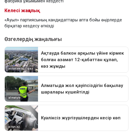
фабрика ұжымымен кездесті
Келесі жаңалық
«Ауыл» партиясының кандидаттары апта бойы өңірлерде
бірқатар кездесу өткізді