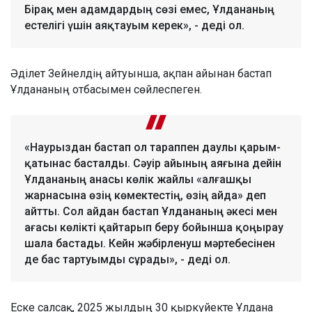
Бірақ мен адамдардың сөзі емес, Ұлдананың
естелігі үшін аяқтауым керек», - деді ол.
Әділет Зейнелдің айтуынша, ақпан айынан бастап
Ұлдананың отбасымен сөйлеспеген.
«Наурыздан бастап ол тараппен даулы қарым-
қатынас басталды. Сәуір айының аяғына дейін
Ұлдананың анасы көлік жайлы «алғашқы
жарнасына өзің көмектестің, өзің айда» деп
айтты. Сол айдан бастап Ұлдананың әкесі мен
ағасы көлікті қайтарып беру бойынша қоңырау
шала бастады. Кейн жәбірленуш мәртебесінен
де бас тартуымды сұрады», - деді ол.
Еске салсақ, 2025 жылдың 30 қыркүйекте Ұлдана