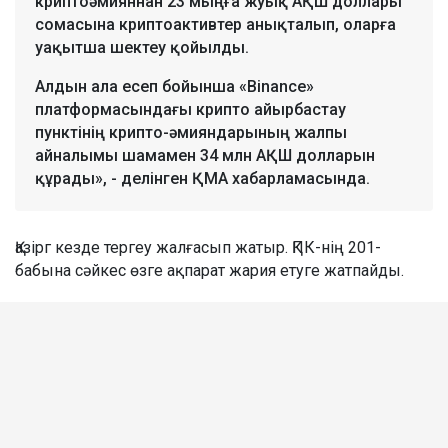
криптоәмияннан 23 мыңға жуық АҚШ доллары
сомасына криптоактивтер анықталып, оларға
уақытша шектеу қойылды.
Алдын ала есеп бойынша «Binance»
платформасындағы крипто айырбастау
пунктінің крипто-әмияндарының жалпы
айналымы шамамен 34 млн АҚШ долларын
құрады», - делінген ҚМА хабарламасында.
Қазірг кезде тергеу жалғасып жатыр. ҚПК-нің 201-
бабына сәйкес өзге ақпарат жария етуге жатпайды.