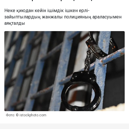
Неке қиюдан кейін ішімдік ішкен ерлі-
зайыптылардың жанжалы полицияның араласуымен
аяқталды
Фото: © istockphoto.com