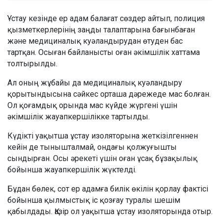
Ұстау кезінде ер адам балағат сөздер айтып, полиция
қызметкерлерінің заңды талаптарына бағынбаған
және медициналық куәландырудан өтуден бас
тартқан. Осыған байланысты оған әкімшілік хаттама
толтырылды.
Ал оның жұбайы да медициналық куәландыру
қорытындысына сәйкес орташа дәрежеде мас болған.
Ол қоғамдық орында мас күйде жүргені үшін
әкімшілік жауапкершілікке тартылды.
Күдікті уақытша ұстау изоляторына жеткізілгеннен
кейін де тынышталмай, ондағы қолжуғышты
сындырған. Осы әрекеті үшін оған ұсақ бұзақылық
бойынша жауапкершілік жүктелді.
Бұдан бөлек, сот ер адамға билік өкілін қорлау фактісі
бойынша қылмыстық іс қозғау туралы шешім
қабылдады. Қазір ол уақытша ұстау изоляторында отыр.