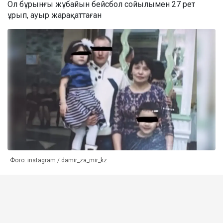
Ол бұрынғы жұбайын бейсбол сойылымен 27 рет
ұрып, ауыр жарақаттаған
Фото: instagram / damir_za_mir_kz