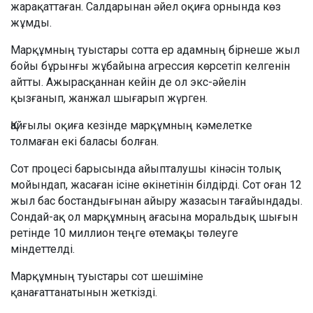
жарақаттаған. Салдарынан әйел оқиға орнында көз
жұмды.
Марқұмның туыстары сотта ер адамның бірнеше жыл
бойы бұрынғы жұбайына агрессия көрсетіп келгенін
айтты. Ажырасқаннан кейін де ол экс-әйелін
қызғанып, жанжал шығарып жүрген.
Қайғылы оқиға кезінде марқұмның кәмелетке
толмаған екі баласы болған.
Сот процесі барысында айыпталушы кінәсін толық
мойындап, жасаған ісіне өкінетінін білдірді. Сот оған 12
жыл бас бостандығынан айыру жазасын тағайындады.
Сондай-ақ ол марқұмның ағасына моральдық шығын
ретінде 10 миллион теңге өтемақы төлеуге
міндеттелді.
Марқұмның туыстары сот шешіміне
қанағаттанатынын жеткізді.