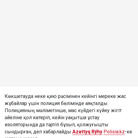
Көкшетауда неке қию рәсімінен кейінгі мереке жас
жұбайлар үшін полиция бөлімінде аяқталды.
Полицияның мәліметінше, мас күйдегі күйеу жігіт
әйеліне қол көтеріп, кейін уақытша ұстау
изоляторында да тәртіп бұзып, қолжуғышты
сындырған, деп хабарлайды
Azattyq Rýhy
Polisia.kz
-ке