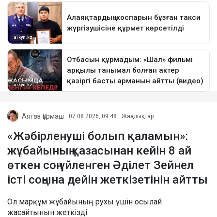
Аягөз Құрмаш
07.08.2026, 09:48
Жаңалықтар
«Жәбірленуші болып қаламын»:
жұбайының қазасынан кейін 8 ай
өткен соң үйленген Әділет Зейнел
істі соңына дейін жеткізетінін айтты
Ол марқұм жұбайының рухы үшін осылай
жасайтынын жеткізді