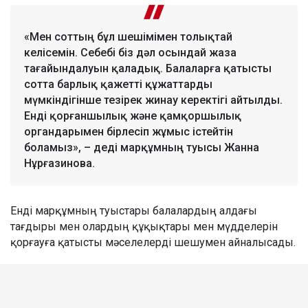
«Мен соттың бұл шешімімен толықтай
келісемін. Себебі біз дәл осындай жаза
тағайындалуын қаладық. Балаларға қатысты
сотта барлық қажетті құжаттарды
мүмкіндігінше тезірек жинау керектігі айтылды.
Енді қорғаншылық және қамқоршылық
органдарымен бірлесіп жұмыс істейтін
боламыз», – деді марқұмның туысы Жанна
Нұрғазинова.
Енді марқұмның туыстары балалардың алдағы
тағдыры мен олардың құқықтары мен мүдделерін
қорғауға қатысты мәселелерді шешумен айналысады.