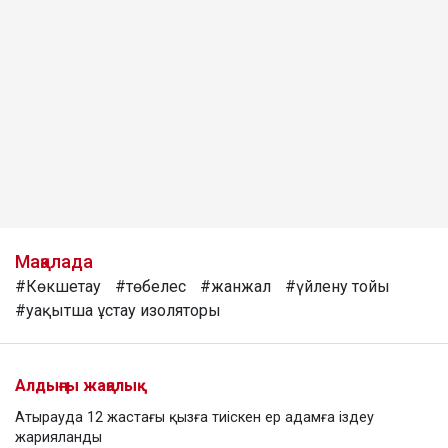
Мақалада
#Көкшетау
#төбелес
#жанжал
#үйлену тойы
#уақытша ұстау изоляторы
Алдыңғы жаңалық
Атырауда 12 жастағы қызға тиіскен ер адамға іздеу
жарияланды