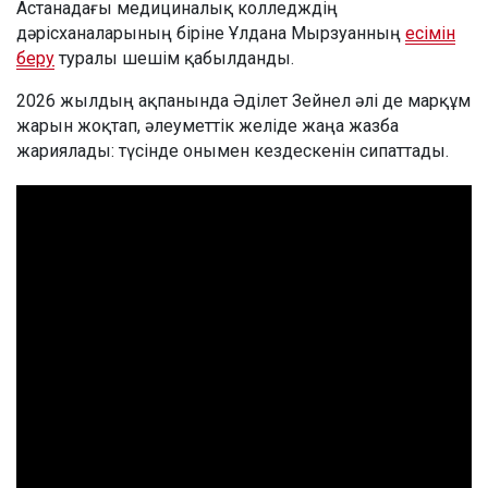
Астанадағы медициналық колледждің
дәрісханаларының біріне Ұлдана Мырзуанның
есімін
беру
туралы шешім қабылданды.
2026 жылдың ақпанында Әділет Зейнел әлі де марқұм
жарын жоқтап, әлеуметтік желіде жаңа жазба
жариялады: түсінде онымен кездескенін сипаттады.