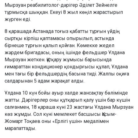
Мырзуан реабилитолог-дәрігер Әділет Зейнелге
тұрмысқа шыққан. Екеуі 8 жыл көңіл жарастырып
жүрген еді.
8 қарашада Астанада тоғыз қабатты тұрғын үйдің
сыртқы кірпіш қаптамасы опырылып, астында
бірнеше тұрғын қалып қойған. Көмекке жедел
жәрдем бригадасы, оның ішінде фельдшер Ұлдана
Мырзуан жеткен. Құтқару жұмысы барысында
ғимараттан кондиционер қондырғысы құлап, Ұлдана
мен тағы бір фельдшердің басына тиді. Жалпы оқиға
салдарынан 5 адам жарақат алды.
Ұлдана 10 күн бойы ауыр халде жансақтау бөлімінде
жатты. Дәрігерлер оны құтқарып қалу үшін бар күшін
салғанмен, 18 қараша күні 23 жастағы Ұлдана Мырзуан
көз жұмды. Сол күні мемлекет басшысы Қасым-
Жомарт Тоқаев оны «Ерлігі үшін» медалімен
марапаттады.