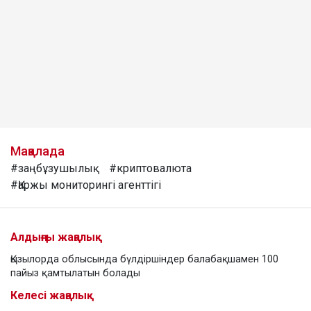
Мақалада
#заңбұзушылық
#криптовалюта
#Қаржы мониторингі агенттігі
Алдыңғы жаңалық
Қызылорда облысында бүлдіршіндер балабақшамен 100
пайыз қамтылатын болады
Келесі жаңалық