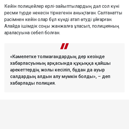
Кейін полицейлер ерлі-зайыптылардың дәл сол күні
ресми түрде некесін тіркегенін анықтаған. Салтанатты
рәсімнен кейін олар бұл күнді атап өтуді ұйғарған.
Алайда ішімдік соңы жанжалға ұласып, полицияның
араласуына себеп болған.
«Кәмелетке толмағандардың дер кезінде
хабарласуының арқасында құқыққа қайшы
әрекеттердің жолы кесіліп, бұдан да ауыр
салдардың алдын алу мүмкін болды», – деп
хабарлады полиция.