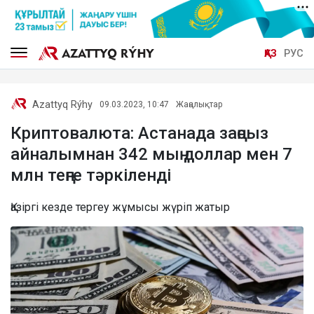
ҚАЗ
РУС
Azattyq Rýhy
09.03.2023, 10:47
Жаңалықтар
Криптовалюта: Астанада заңсыз
айналымнан 342 мың доллар мен 7
млн теңге тәркіленді
Қазіргі кезде тергеу жұмысы жүріп жатыр