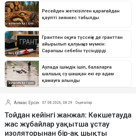
Алмас Ерсін
07.08.2026, 08:29
Оқиғалар
Тойдан кейінгі жанжал: Көкшетауда
жас жұбайлар уақытша ұстау
изоляторынан бір-ақ шықты