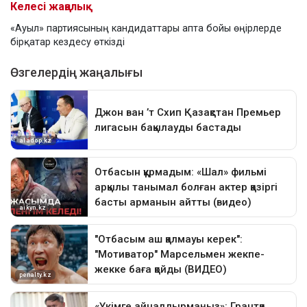
Келесі жаңалық
«Ауыл» партиясының кандидаттары апта бойы өңірлерде
бірқатар кездесу өткізді