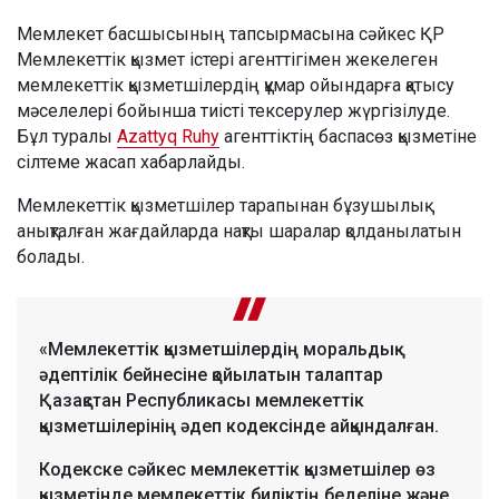
Мемлекет басшысының тапсырмасына сәйкес ҚР
Мемлекеттік қызмет істері агенттігімен жекелеген
мемлекеттік қызметшілердің құмар ойындарға қатысу
мәселелері бойынша тиісті тексерулер жүргізілуде.
Бұл туралы
Azattyq Ruhy
агенттіктің баспасөз қызметіне
сілтеме жасап хабарлайды.
Мемлекеттік қызметшілер тарапынан бұзушылық
анықталған жағдайларда нақты шаралар қолданылатын
болады.
«Мемлекеттік қызметшілердің моральдық-
әдептілік бейнесіне қойылатын талаптар
Қазақстан Республикасы мемлекеттік
қызметшілерінің әдеп кодексінде айқындалған.
Кодекске сәйкес мемлекеттік қызметшілер өз
қызметінде мемлекеттік биліктің беделіне және