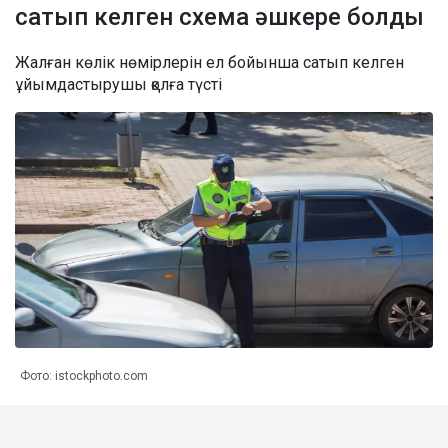
сатып келген схема әшкере болды
Жалған көлік нөмірлерін ел бойынша сатып келген
ұйымдастырушы қолға түсті
Фото: istockphoto.com