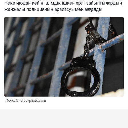
Неке қиюдан кейін ішімдік ішкен ерлі-зайыптылардың
жанжалы полицияның араласуымен аяқталды
Фото: © istockphoto.com