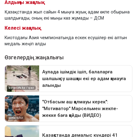
Алдыңғы жаңалық
Қазақстанда жыл сайын 4 мыңға жуық адам өкпе обырына
шалдығады, оның екі мыңы көз жұмады – ДСМ
Келесі жаңалық
Киотодағы Азия чемпионатында ескек есушілер екі алтын
медаль жеңіп алды