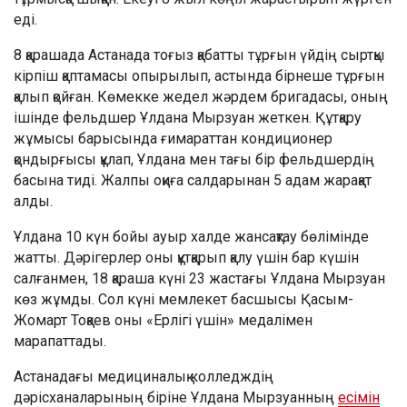
еді.
8 қарашада Астанада тоғыз қабатты тұрғын үйдің сыртқы
кірпіш қаптамасы опырылып, астында бірнеше тұрғын
қалып қойған. Көмекке жедел жәрдем бригадасы, оның
ішінде фельдшер Ұлдана Мырзуан жеткен. Құтқару
жұмысы барысында ғимараттан кондиционер
қондырғысы құлап, Ұлдана мен тағы бір фельдшердің
басына тиді. Жалпы оқиға салдарынан 5 адам жарақат
алды.
Ұлдана 10 күн бойы ауыр халде жансақтау бөлімінде
жатты. Дәрігерлер оны құтқарып қалу үшін бар күшін
салғанмен, 18 қараша күні 23 жастағы Ұлдана Мырзуан
көз жұмды. Сол күні мемлекет басшысы Қасым-
Жомарт Тоқаев оны «Ерлігі үшін» медалімен
марапаттады.
Астанадағы медициналық колледждің
дәрісханаларының біріне Ұлдана Мырзуанның
есімін