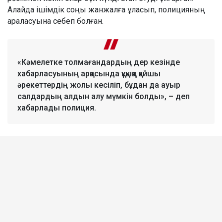
Алайда ішімдік соңы жанжалға ұласып, полицияның
араласуына себеп болған.
«Кәмелетке толмағандардың дер кезінде
хабарласуының арқасында құқыққа қайшы
әрекеттердің жолы кесіліп, бұдан да ауыр
салдардың алдын алу мүмкін болды», – деп
хабарлады полиция.