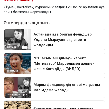
«Тұман, көктайғақ, бұрқасын»: алдағы үш күнге арналған ауа
райы болжамы жарияланды