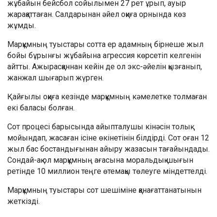
жұбайын бейсбол сойылымен 27 рет ұрып, ауыр
жарақаттаған. Салдарынан әйел оқиға орнында көз
жұмды.
Марқұмның туыстары сотта ер адамның бірнеше жыл
бойы бұрынғы жұбайына агрессия көрсетіп келгенін
айтты. Ажырасқаннан кейін де ол экс-әйелін қызғанып,
жанжал шығарып жүрген.
Қайғылы оқиға кезінде марқұмның кәмелетке толмаған
екі баласы болған.
Сот процесі барысында айыпталушы кінәсін толық
мойындап, жасаған ісіне өкінетінін білдірді. Сот оған 12
жыл бас бостандығынан айыру жазасын тағайындады.
Сондай-ақ ол марқұмның ағасына моральдық шығын
ретінде 10 миллион теңге өтемақы төлеуге міндеттелді.
Марқұмның туыстары сот шешіміне қанағаттанатынын
жеткізді.