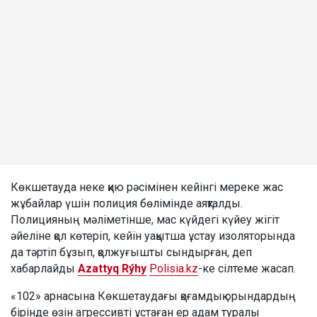
Көкшетауда неке қию рәсімінен кейінгі мереке жас
жұбайлар үшін полиция бөлімінде аяқталды.
Полицияның мәліметінше, мас күйдегі күйеу жігіт
әйеліне қол көтеріп, кейін уақытша ұстау изоляторында
да тәртіп бұзып, қолжуғышты сындырған, деп
хабарлайды
Azattyq Rýhy
Polisia.kz
-ке сілтеме жасап.
«102» арнасына Көкшетаудағы қоғамдық орындардың
бірінде өзін агрессивті ұстаған ер адам туралы