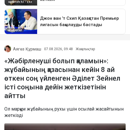
Аягөз Құрмаш
07.08.2026, 09:48
Жаңалықтар
«Жәбірленуші болып қаламын»:
жұбайының қазасынан кейін 8 ай
өткен соң үйленген Әділет Зейнел
істі соңына дейін жеткізетінін
айтты
Ол марқұм жұбайының рухы үшін осылай жасайтынын
жеткізді