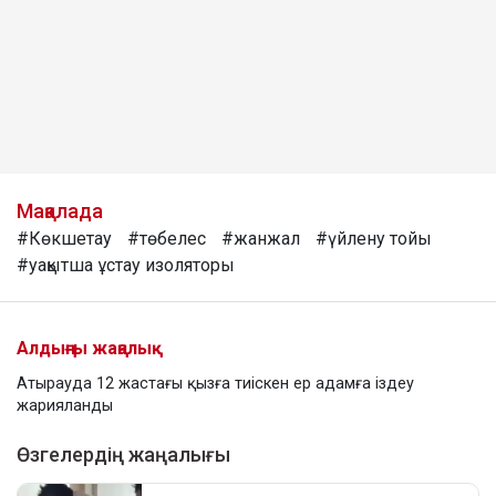
Мақалада
#Көкшетау
#төбелес
#жанжал
#үйлену тойы
#уақытша ұстау изоляторы
Алдыңғы жаңалық
Атырауда 12 жастағы қызға тиіскен ер адамға іздеу
жарияланды