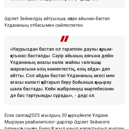
Әділет Зейнелдің айтуынша, ақпан айынан бастап
Ұлдананың отбасымен сөйлеспеген.
«Наурыздан бастап ол тараппен даулы қарым-
қатынас басталды. Сәуір айының аяғына дейін
Ұлдананың анасы көлік жайлы «алғашқы
жарнасына өзің көмектестің, өзің айда» деп
айтты. Сол айдан бастап Ұлдананың әкесі мен
ағасы көлікті қайтарып беру бойынша қоңырау
шала бастады. Кейн жәбірленуш мәртебесінен
де бас тартуымды сұрады», - деді ол.
Еске салсақ, 2025 жылдың 30 қыркүйекте Ұлдана
Мырзуан реабилитолог-дәрігер Әділет Зейнелге
тұрмысқа шыққан. Екеуі 8 жыл көңіл жарастырып жүрген