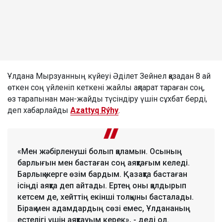
Ұлдана Мырзуанның күйеуі Әділет Зейнел қазадан 8 ай
өткен соң үйленіп кеткені жайлы ақпарат тараған соң,
өз тарапынан мән-жайды түсіндіру үшін сұхбат берді,
деп хабарлайды
Azattyq Rýhy
.
«Мен жәбірленуші болып қаламын. Осының
барлығын мен бастаған соң аяқтағым келеді.
Барлық жерге өзім бардым. Қазақта бастаған
ісіңді аяқта деп айтады. Ертең оны қалдырып
кетсем де, хейттің екінші толқыны басталады.
Бірақ мен адамдардың сөзі емес, Ұлдананың
естелігі үшін аяқтауым керек», - деді ол.