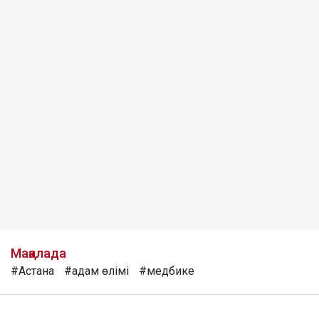
Мақалада
#Астана
#адам өлімі
#медбике