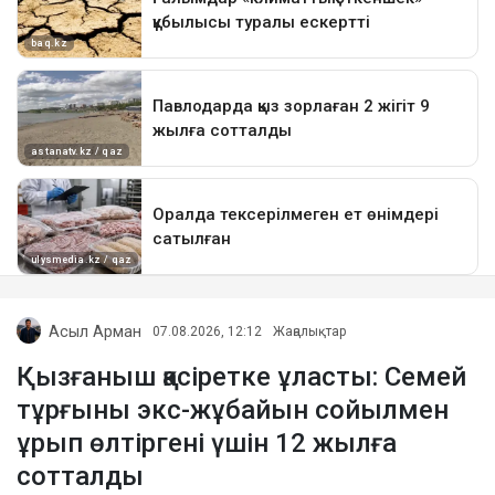
Асыл Арман
07.08.2026, 12:12
Жаңалықтар
Қызғаныш қасіретке ұласты: Семей
тұрғыны экс-жұбайын сойылмен
ұрып өлтіргені үшін 12 жылға
сотталды