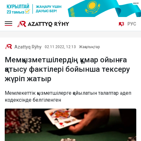
ҚАЗ
РУС
Azattyq Rýhy
02.11.2022, 12:13
Жаңалықтар
Мемқызметшілердің құмар ойынға
қатысу фактілері бойынша тексеру
жүріп жатыр
Мемлекеттік қызметшілерге қойылатын талаптар әдеп
кодексінде белгіленген