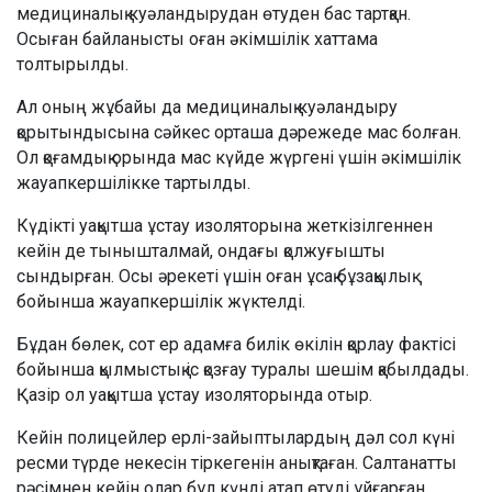
медициналық куәландырудан өтуден бас тартқан.
Осыған байланысты оған әкімшілік хаттама
толтырылды.
Ал оның жұбайы да медициналық куәландыру
қорытындысына сәйкес орташа дәрежеде мас болған.
Ол қоғамдық орында мас күйде жүргені үшін әкімшілік
жауапкершілікке тартылды.
Күдікті уақытша ұстау изоляторына жеткізілгеннен
кейін де тынышталмай, ондағы қолжуғышты
сындырған. Осы әрекеті үшін оған ұсақ бұзақылық
бойынша жауапкершілік жүктелді.
Бұдан бөлек, сот ер адамға билік өкілін қорлау фактісі
бойынша қылмыстық іс қозғау туралы шешім қабылдады.
Қазір ол уақытша ұстау изоляторында отыр.
Кейін полицейлер ерлі-зайыптылардың дәл сол күні
ресми түрде некесін тіркегенін анықтаған. Салтанатты
рәсімнен кейін олар бұл күнді атап өтуді ұйғарған.