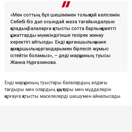
«Мен соттың бұл шешімімен толықтай келісемін.
Себебі біз дәл осындай жаза тағайындалуын
қаладық. Балаларға қатысты сотта барлық қажетті
құжаттарды мүмкіндігінше тезірек жинау
керектігі айтылды. Енді қорғаншылық және
қамқоршылық органдарымен бірлесіп жұмыс
істейтін боламыз», – деді марқұмның туысы
Жанна Нұрғазинова.
Енді марқұмның туыстары балалардың алдағы
тағдыры мен олардың құқықтары мен мүдделерін
қорғауға қатысты мәселелерді шешумен айналысады.