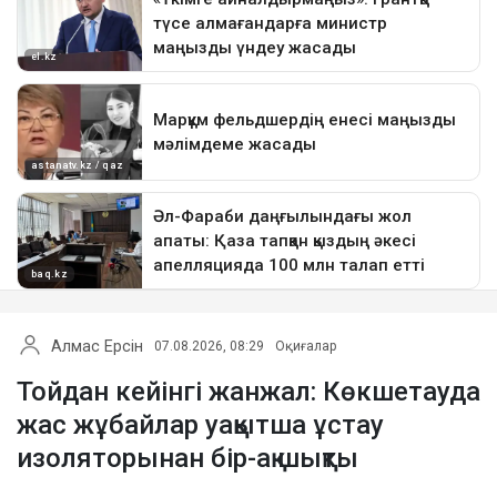
Алмас Ерсін
07.08.2026, 08:29
Оқиғалар
Тойдан кейінгі жанжал: Көкшетауда
жас жұбайлар уақытша ұстау
изоляторынан бір-ақ шықты