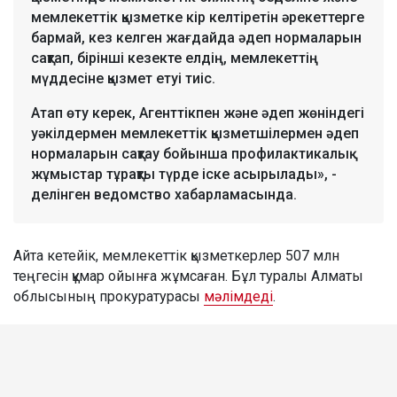
мемлекеттік қызметке кір келтіретін әрекеттерге
бармай, кез келген жағдайда әдеп нормаларын
сақтап, бірінші кезекте елдің, мемлекеттің
мүддесіне қызмет етуі тиіс.
Атап өту керек, Агенттікпен және әдеп жөніндегі
уәкілдермен мемлекеттік қызметшілермен әдеп
нормаларын сақтау бойынша профилактикалық
жұмыстар тұрақты түрде іске асырылады», -
делінген ведомство хабарламасында.
Айта кетейік, мемлекеттік қызметкерлер 507 млн
теңгесін құмар ойынға жұмсаған. Бұл туралы Алматы
облысының прокуратурасы
мәлімдеді
.