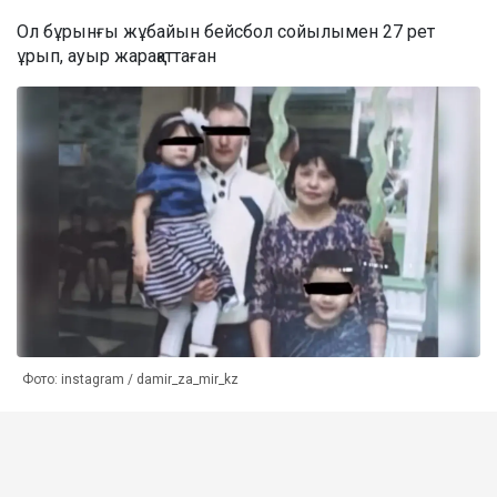
Ол бұрынғы жұбайын бейсбол сойылымен 27 рет
ұрып, ауыр жарақаттаған
Фото: instagram / damir_za_mir_kz