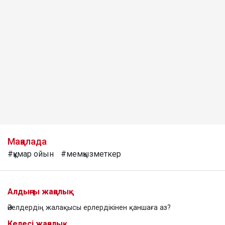
Мақалада
#құмар ойын
#мемқызметкер
Алдыңғы жаңалық
Әйелдердің жалақысы ерлердікінен қаншаға аз?
Келесі жаңалық