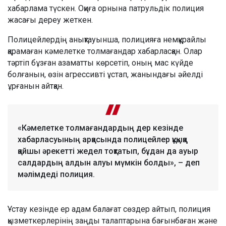
хабарлама түскен. Оқиға орнына патрульдік полиция
жасағы дереу жеткен.
Полицейлердің анықтауынша, полицияға немқұрайлы
қарамаған кәмелетке толмағандар хабарласқан. Олар
тәртіп бұзған азаматты көрсетіп, оның мас күйде
болғанын, өзін агрессивті ұстап, жанындағы әйелді
ұрғанын айтқан.
«Кәмелетке толмағандардың дер кезінде
хабарласуының арқасында полицейлер құқыққа
қайшы әрекетті жедел тоқтатып, бұдан да ауыр
салдардың алдын алуы мүмкін болды», – деп
мәлімдеді полиция.
Ұстау кезінде ер адам балағат сөздер айтып, полиция
қызметкерлерінің заңды талаптарына бағынбаған және