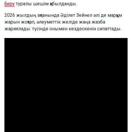
беру
туралы шешім қабылданды.
2026 жылдың ақпанында Әділет Зейнел әлі де марқұм
жарын жоқтап, әлеуметтік желіде жаңа жазба
жариялады: түсінде онымен кездескенін сипаттады.