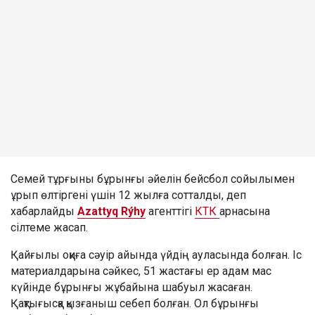
Семей тұрғыны бұрынғы әйелін бейсбол сойылымен
ұрып өлтіргені үшін 12 жылға сотталды, деп
хабарлайды
Azattyq Rýhy
агенттігі
КТК
арнасына
сілтеме жасап.
Қайғылы оқиға сәуір айында үйдің ауласында болған. Іс
материалдарына сәйкес, 51 жастағы ер адам мас
күйінде бұрынғы жұбайына шабуыл жасаған.
Қақтығысқа қызғаныш себеп болған. Ол бұрынғы