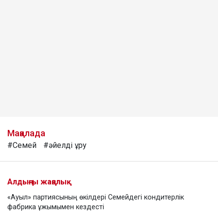
Мақалада
#Семей
#әйелді ұру
Алдыңғы жаңалық
«Ауыл» партиясының өкілдері Семейдегі кондитерлік
фабрика ұжымымен кездесті