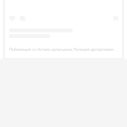
Публикация от Астана қаласының Полиция департаменті (@police__astana)