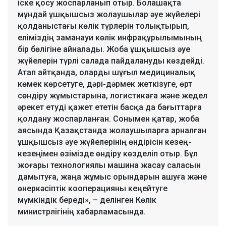
іске қосу жоспарланып отыр. Болашақта
мұндай ұшқышсыз жолаушылар әуе жүйелері
қолданыстағы көлік түрлерін толықтырып,
еліміздің заманауи көлік инфрақұрылымының
бір бөлігіне айналады. Жоба ұшқышсыз әуе
жүйелерін түрлі салада пайдалануды көздейді.
Атап айтқанда, оларды шұғыл медициналық
көмек көрсетуге, дәрі-дәрмек жеткізуге, өрт
сөндіру жұмыстарына, логистикаға және жедел
әрекет етуді қажет ететін басқа да бағыттарға
қолдану жоспарланған. Сонымен қатар, жоба
аясында Қазақстанда жолаушыларға арналған
ұшқышсыз әуе жүйелерінің өндірісін кезең-
кезеңімен өзімізде өндіру көзделіп отыр. Бұл
жоғары технологиялы машина жасау саласын
дамытуға, жаңа жұмыс орындарын ашуға және
өнеркәсіптік кооперацияны кеңейтуге
мүмкіндік береді», – делінген Көлік
министрлігінің хабарламасында.