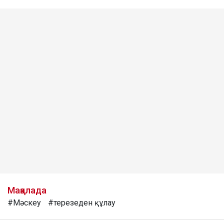
Мақалада
#Мәскеу
#терезеден құлау