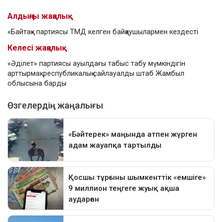
Алдыңғы жаңалық
«Байтақ» партиясы ТМД келген байқаушылармен кездесті
Келесі жаңалық
«Әділет» партиясы ауылдағы табыс табу мүмкіндігін
арттырмақ: республикалық сайлауалды штаб Жамбыл
облысына барды