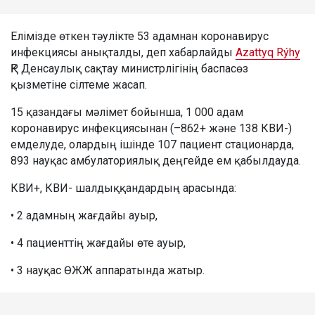
Елімізде өткен тәулікте 53 адамнан коронавирус
инфекциясы анықталды, деп хабарлайды
Azattyq Rýhy
ҚР Денсаулық сақтау министрлігінің баспасөз
қызметіне сілтеме жасап.
15 қазандағы мәлімет бойынша, 1 000 адам
коронавирус инфекциясынан (–862+ және 138 КВИ-)
емделуде, олардың ішінде 107 пациент стационарда,
893 науқас амбулаториялық деңгейде ем қабылдауда.
КВИ+, КВИ- шалдыққандардың арасында:
• 2 адамның жағдайы ауыр,
• 4 пациенттің жағдайы өте ауыр,
• 3 науқас ӨЖЖ аппаратында жатыр.