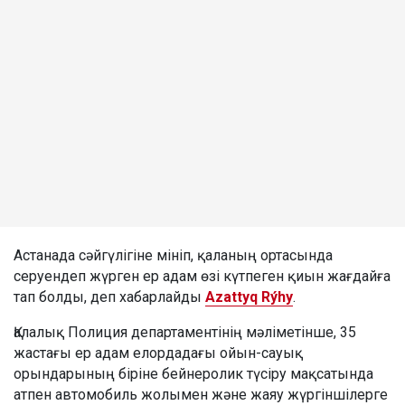
Астанада сәйгүлігіне мініп, қаланың ортасында
серуендеп жүрген ер адам өзі күтпеген қиын жағдайға
тап болды, деп хабарлайды
Azattyq Rýhy
.
Қалалық Полиция департаментінің мәліметінше, 35
жастағы ер адам елордадағы ойын-сауық
орындарының біріне бейнеролик түсіру мақсатында
атпен автомобиль жолымен және жаяу жүргіншілерге