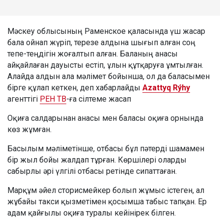
Мәскеу облысының Раменское қаласында үш жасар
бала ойнап жүріп, терезе алдына шығып алған соң
тепе-теңдігін жоғалтып алған. Баланың анасы
айқайлаған дауысты естіп, ұлын құтқаруға ұмтылған.
Алайда алдын ала мәлімет бойынша, ол да баласымен
бірге құлап кеткен, деп хабарлайды
Azattyq Rýhy
агенттігі
РЕН ТВ
-ға сілтеме жасап
Оқиға салдарынан анасы мен баласы оқиға орнында
көз жұмған.
Басылым мәліметінше, отбасы бұл пәтерді шамамен
бір жыл бойы жалдап тұрған. Көршілері оларды
сабырлы әрі үлгілі отбасы ретінде сипаттаған.
Марқұм әйел сторисмейкер болып жұмыс істеген, ал
жұбайы такси қызметімен қосымша табыс тапқан. Ер
адам қайғылы оқиға туралы кейінірек білген.