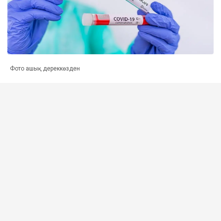
Фото ашық дереккөзден