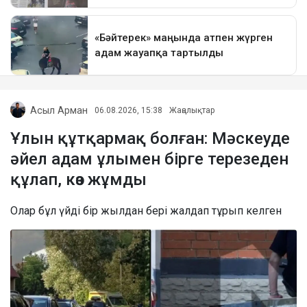
Асыл Арман
06.08.2026, 15:38
Жаңалықтар
Ұлын құтқармақ болған: Мәскеуде
әйел адам ұлымен бірге терезеден
құлап, көз жұмды
Олар бұл үйді бір жылдан бері жалдап тұрып келген