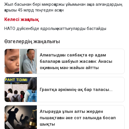
Жыл басынан бері микроқаржы ұйымынан ақша алғандардың
қарызы 45 млрд теңгеден асқан
Келесі жаңалық
НАТО дүйсенбіде ядролық жаттығуларды бастайды