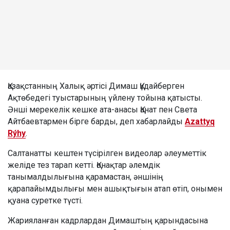
Қазақстанның Халық әртісі Димаш Құдайберген
Ақтөбедегі туыстарының үйлену тойына қатысты.
Әнші мерекелік кешке ата-анасы Қанат пен Света
Айтбаевтармен бірге барды, деп хабарлайды
Azattyq
Rýhy
.
Салтанатты кештен түсірілген видеолар әлеуметтік
желіде тез тарап кетті. Қонақтар әлемдік
танымалдылығына қарамастан, әншінің
қарапайымдылығы мен ашықтығын атап өтіп, онымен
қуана суретке түсті.
Жарияланған кадрлардан Димаштың қарындасына