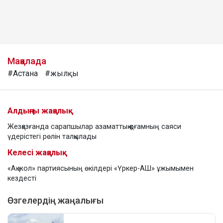
Мақалада
#Астана
#жылқы
Алдыңғы жаңалық
Жезқазғанда сарапшылар азаматтық қоғамның саяси
үдерістегі рөлін талқылады
Келесі жаңалық
«Ақ жол» партиясының өкілдері «Үркер-АШ» ұжымымен
кездесті