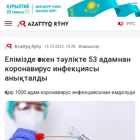
ҚАЗ
РУС
Azattyq Rýhy
15.10.2022, 10:28
Жаңалықтар
Елімізде өткен тәулікте 53 адамнан
коронавирус инфекциясы
анықталды
Қазір 1000 адам коронавирус инфекциясынан емделуде