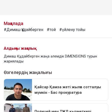
Мақалада
#Димаш Құдайберген
#той
#үйлену тойы
Алдыңғы жаңалық
Димаш Құдайберген жаңа әлемдік DiMENSIONS турын
жариялады