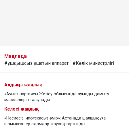
Мақалада
#ұшқышсыз ұшатын аппарат
#Көлік министрлігі
Алдыңғы жаңалық
«Ауыл» партиясы Жетісу облысында ауылды дамыту
мәселелерін талқылады
Келесі жаңалық
«Несиесіз, ипотекасыз өмір»: Астанада шалшық суға
шомылған ер адамдар жауапқа тартылды