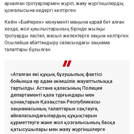
арналған тротуарлармен жүріп, жаяу жүргіншілердің
қозғалысына кедергі келтірген.
Кейін «Бәйтерек» монументі маңына қарай бет алған
кезде, жол қиылыстарының бірінде жылқы
тротуарды ластап, жасыл желектерге зақым келтірген.
Осылайша абаттандыру саласындағы заңнама
талаптары бұзылған.
«Аталған екі құқық бұзушылық фактісі
бойынша ер адам әкімшілік жауаптылыққа
тартылды. Астана қаласының Полиция
департаменті қала тұрғындары мен
қонақтарын Қазақстан Республикасы
заңнамасының талаптарын сақтауға,
айналасындағылардың құқықтарын
құрметтеуге және жол қозғалысының басқа
қатысушылары мен жаяу жүргіншілерге