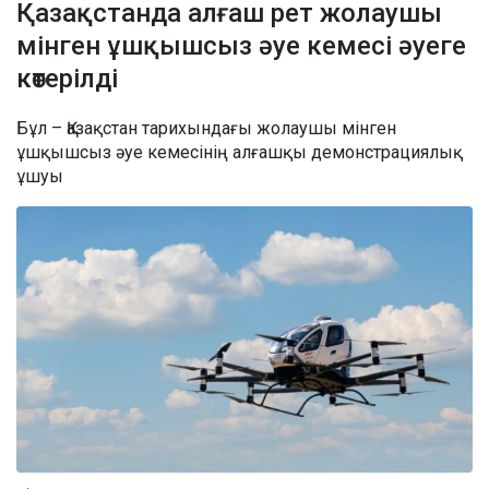
Қазақстанда алғаш рет жолаушы
мінген ұшқышсыз әуе кемесі әуеге
көтерілді
Бұл – Қазақстан тарихындағы жолаушы мінген
ұшқышсыз әуе кемесінің алғашқы демонстрациялық
ұшуы