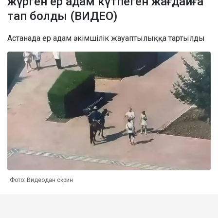
жүрген ер адам күтпеген жағдайға
тап болды (ВИДЕО)
Астанада ер адам әкімшілік жауаптылыққа тартылды
Фото: Видеодан скрин