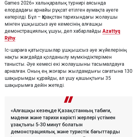
Games 2026» халықаралық турнирі аясында
елордадағы арнайы рұқсат етілген аумақта әуеге
көтерілді. Бұл – Қазақстан тарихындағы жолаушы
мінген ұшқышсыз әуе кемесінің алғашқы
демонстрациялық ұшуы, деп хабарлайды
Azattyq
Rýhy
.
Іс-шараға қатысушылар ұшқышсыз әуе жүйелерінің
нақты жағдайда қолданылу мүмкіндіктерімен
танысты. Әуе кемесі екі жолаушыны тасымалдауға
арналған. Оның ең жоғары жылдамдығы сағатына 130
шақырымды құрайды, ал ұшу қашықтығы 35
шақырымға дейін жетеді.
«Алғашқы кезеңде Қазақстанның табиғи,
мәдени және тарихи көрікті жерлері үстімен
ұзақтығы 5-30 минут болатын
демонстрациялық және туристік бағыттарды