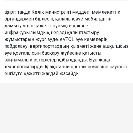
Қазіргі таңда Көлік министрлігі мүдделі мемлекеттік
органдармен бірлесіп, қалалық әуе мобильдігін
дамыту үшін қажетті құқықтық және
инфрақұрылымдық негізді қалыптастыру
жұмыстарын жүргізуде. eVTOL әуе кемелерін
пайдалану, вертипорттардың қызметі және ұшқышсыз
әуе қозғалысын басқару жүйесіне қатысты
заңнамалық өзгерістер қабылданды. Бұл жаңа
технологияларды Қазақстанның көлік жүйесіне қауіпсіз
енгізуге қажетті жағдай жасайды.