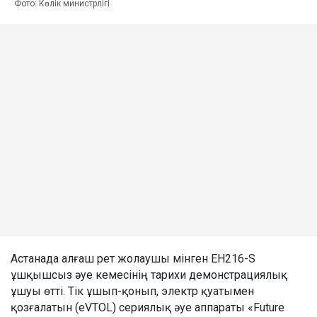
Фото: Көлік министрлігі
Астанада алғаш рет жолаушы мінген EH216-S
ұшқышсыз әуе кемесінің тарихи демонстрациялық
ұшуы өтті. Тік ұшып-қонып, электр қуатымен
қозғалатын (eVTOL) сериялық әуе аппараты «Future