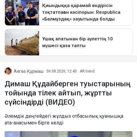
Аягөз Құрмаш
06.08.2026, 12:40
AR trend
Димаш Құдайберген туыстарының
тойында тілек айтып, жұртты
сүйсіндірді (ВИДЕО)
Әлемдік деңгейдегі жұлдыз отбасылық қуанышқа
ата-анасымен бірге келді