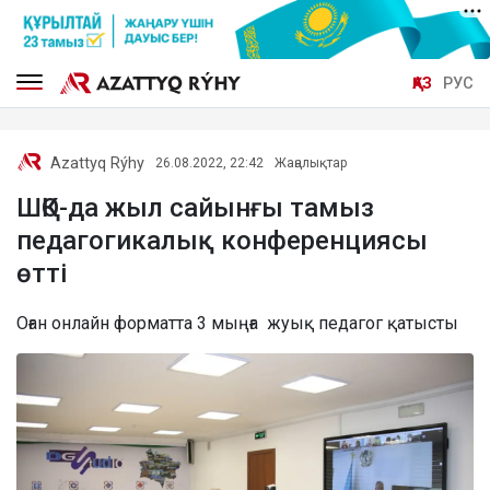
ҚАЗ
РУС
Azattyq Rýhy
26.08.2022, 22:42
Жаңалықтар
ШҚО-да жыл сайынғы тамыз
педагогикалық конференциясы
өтті
Оған онлайн форматта 3 мыңға жуық педагог қатысты