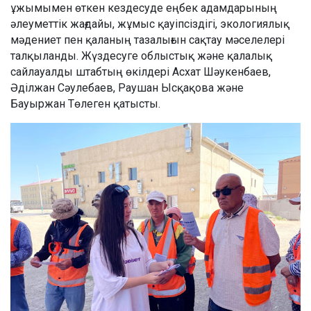
ұжымымен өткен кездесуде еңбек адамдарының
әлеуметтік жағдайы, жұмыс қауіпсіздігі, экологиялық
мәдениет пен қаланың тазалығын сақтау мәселелері
талқыланды. Жүздесуге облыстық және қалалық
сайлауалды штабтың өкілдері Асхат Шәукенбаев,
Әділжан Сәулебаев, Раушан Ысқақова және
Бауыржан Төлеген қатысты.