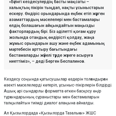
«Бүгінгі кездесулердің басты мақсаты –
халықтың пікірін тыңдап, нақты ұсыныстарын
ескеру. Өндіріс орындарында еңбек етіп жүрген
азаматтардың мәселелері мен бастамалары
елдің болашағын айқындайтын маңызды
факторлардың бірі. Біз әділетті қоғам құру
жолында отандық өндірісті қолдау, жаңа
жұмыс орындарын ашу және еңбек адамының
мәртебесін арттыру бағытындағы
бастамаларды жүйелі түрде жүзеге асыруға
ниеттіміз», – деді Берген Беспалинов.
Кездесу соңында қатысушылар өздерін толғандырған
өзекті мәселелерді көтеріп, ұсыныс-пікірлерін білдірді.
Ашық әрі сындарлы форматта өткен басқосу өңір
тұрғындарының сұраныстары мен бастамаларын
талқылайтын тиімді диалог алаңына айналды.
Ал Қызылордада «Қызылорда Тазалығы» ЖШС