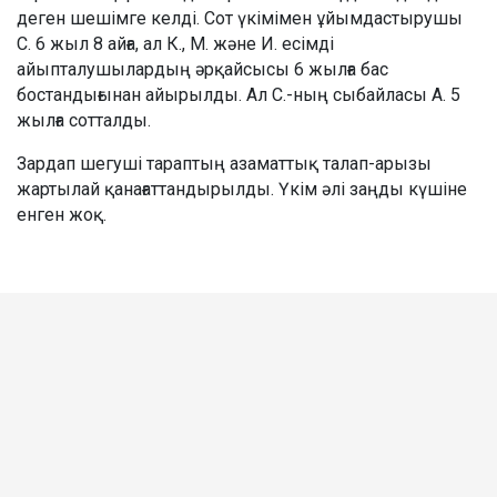
деген шешімге келді. Сот үкімімен ұйымдастырушы
С. 6 жыл 8 айға, ал К., М. және И. есімді
айыпталушылардың әрқайсысы 6 жылға бас
бостандығынан айырылды. Ал С.-ның сыбайласы А. 5
жылға сотталды.
Зардап шегуші тараптың азаматтық талап-арызы
жартылай қанағаттандырылды. Үкім әлі заңды күшіне
енген жоқ.