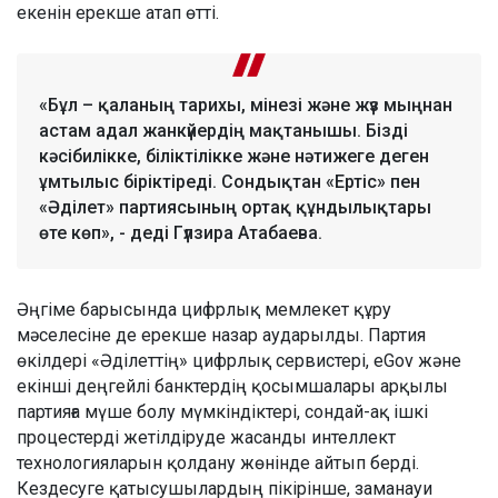
екенін ерекше атап өтті.
«Бұл – қаланың тарихы, мінезі және жүз мыңнан
астам адал жанкүйердің мақтанышы. Бізді
кәсібилікке, біліктілікке және нәтижеге деген
ұмтылыс біріктіреді. Сондықтан «Ертіс» пен
«Әділет» партиясының ортақ құндылықтары
өте көп», - деді Гүлзира Атабаева.
Әңгіме барысында цифрлық мемлекет құру
мәселесіне де ерекше назар аударылды. Партия
өкілдері «Әділеттің» цифрлық сервистері, eGov және
екінші деңгейлі банктердің қосымшалары арқылы
партияға мүше болу мүмкіндіктері, сондай-ақ ішкі
процестерді жетілдіруде жасанды интеллект
технологияларын қолдану жөнінде айтып берді.
Кездесуге қатысушылардың пікірінше, заманауи