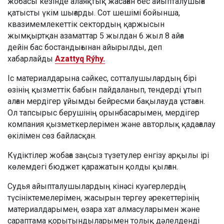
жобасы кезінде алаяқтық жасаған бес айыпталушыға
қатысты үкім шығарды. Сот шешімі бойынша,
квазимемлекеттік сектордың қаржысын
жымқыртқан азаматтар 5 жылдан 6 жыл 8 айға
дейін бас бостандығынан айырылды, деп
хабарлайды
Azattyq Rýhy.
Іс материалдарына сәйкес, сотталушылардың бірі
өзінің қызметтік бабын пайдаланып, тендерді ұтып
алған мердігер ұйымды бейресми бақылауда ұстаған.
Ол тапсырыс берушінің орынбасарымен, мердігер
компания қызметкерлерімен және авторлық қадағалау
өкілімен сөз байласқан.
Күдіктілер жобаға заңсыз түзетулер енгізу арқылы ірі
көлемдегі бюджет қаражатын қолды қылған.
Судья айыпталушылардың кінәсі куәгерлердің
түсініктемелерімен, жасырын тергеу әрекеттерінің
материалдарымен, өзара хат алмасуларымен және
сараптама қорытындыларымен толық дәлелденді