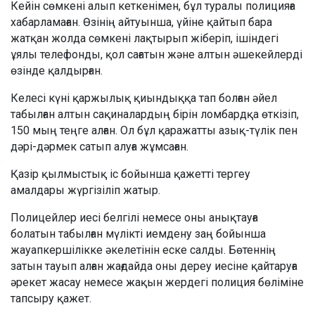
Кейін сөмкені алып кеткенімен, бұл туралы полицияға
хабарламаған. Өзінің айтуынша, үйіне қайтып бара
жатқан жолда сөмкені лақтырып жіберіп, ішіндегі
ұялы телефонды, қол сағатын және алтын әшекейлерді
өзінде қалдырған.
Келесі күні қаржылық қиындыққа тап болған әйел
табылған алтын сақиналардың бірін ломбардқа өткізіп,
150 мың теңге алған. Ол бұл қаражатты азық-түлік пен
дәрі-дәрмек сатып алуға жұмсаған.
Қазір қылмыстық іс бойынша қажетті тергеу
амалдары жүргізіліп жатыр.
Полицейлер иесі белгілі немесе оны анықтауға
болатын табылған мүлікті иемдену заң бойынша
жауапкершілікке әкелетінін еске салды. Бөтеннің
затын тауып алған жағдайда оны дереу иесіне қайтаруға
әрекет жасау немесе жақын жердегі полиция бөліміне
тапсыру қажет.