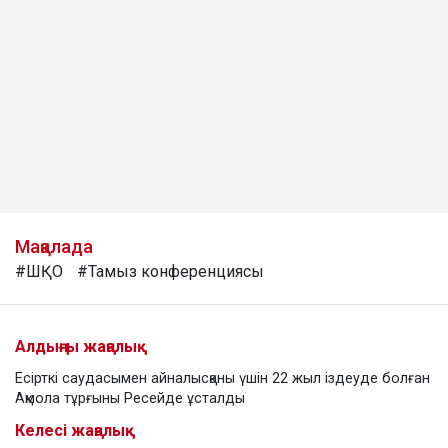
Мақалада
#ШҚО
#Тамыз конференциясы
Алдыңғы жаңалық
Есірткі саудасымен айналысқаны үшін 22 жыл іздеуде болған
Ақмола тұрғыны Ресейде ұсталды
Келесі жаңалық