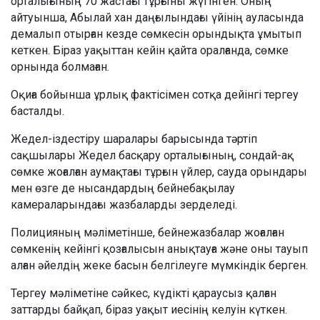
орталығының 70 жастағы тұрғыны жүгінген. Оның
айтуынша, Абылай хан даңғылындағы үйінің ауласында
демалып отырған кезде сөмкесін орындықта ұмытып
кеткен. Біраз уақыттан кейін қайта оралғанда, сөмке
орнында болмаған.
Оқиға бойынша ұрлық фактісімен сотқа дейінгі тергеу
басталды.
Жедел-іздестіру шаралары барысында тәртіп
сақшылары Жедел басқару орталығының, сондай-ақ
сөмке жоғалған аумақтағы тұрғын үйлер, сауда орындары
мен өзге де нысандардың бейнебақылау
камераларындағы жазбаларды зерделеді.
Полицияның мәліметінше, бейнежазбалар жоғалған
сөмкенің кейінгі қозғалысын анықтауға және оны тауып
алған әйелдің жеке басын белгілеуге мүмкіндік берген.
Тергеу мәліметіне сәйкес, күдікті қараусыз қалған
заттарды байқап, біраз уақыт иесінің келуін күткен.