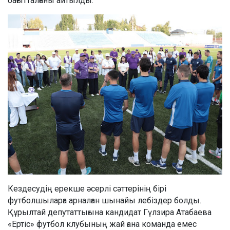
бағытталғаны айтылды.
Кездесудің ерекше әсерлі сәттерінің бірі
футболшыларға арналған шынайы лебіздер болды.
Құрылтай депутаттығына кандидат Гүлзира Атабаева
«Ертіс» футбол клубының жай ғана команда емес