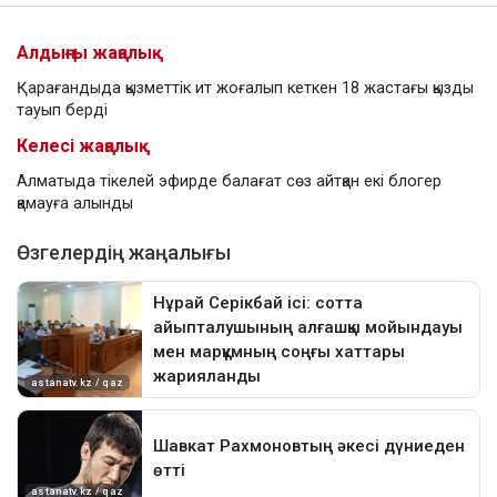
Алдыңғы жаңалық
Қарағандыда қызметтік ит жоғалып кеткен 18 жастағы қызды
тауып берді
Келесі жаңалық
Алматыда тікелей эфирде балағат сөз айтқан екі блогер
қамауға алынды