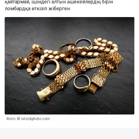
қайтармай, ішіндегі алтын әшекейлердің бірін
ломбардқа өткізіп жіберген
Фото: © istockphoto.com