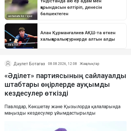
Дәулет Ботагөз
08.08.2026, 12:08
Жаңалықтар
«Әділет» партиясының сайлауалды
штабтары өңірлерде ауқымды
кездесулер өткізді
Павлодар, Көкшетау және Қызылорда қалаларында
маңызды кездесулер ұйымдастырылды