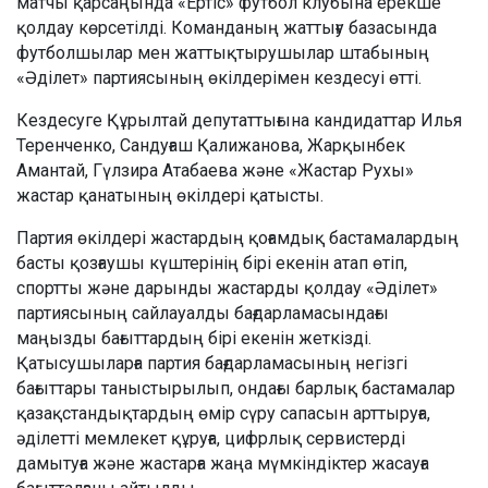
матчы қарсаңында «Ертіс» футбол клубына ерекше
қолдау көрсетілді. Команданың жаттығу базасында
футболшылар мен жаттықтырушылар штабының
«Әділет» партиясының өкілдерімен кездесуі өтті.
Кездесуге Құрылтай депутаттығына кандидаттар Илья
Теренченко, Сандуғаш Қалижанова, Жарқынбек
Амантай, Гүлзира Атабаева және «Жастар Рухы»
жастар қанатының өкілдері қатысты.
Партия өкілдері жастардың қоғамдық бастамалардың
басты қозғаушы күштерінің бірі екенін атап өтіп,
спортты және дарынды жастарды қолдау «Әділет»
партиясының сайлауалды бағдарламасындағы
маңызды бағыттардың бірі екенін жеткізді.
Қатысушыларға партия бағдарламасының негізгі
бағыттары таныстырылып, ондағы барлық бастамалар
қазақстандықтардың өмір сүру сапасын арттыруға,
әділетті мемлекет құруға, цифрлық сервистерді
дамытуға және жастарға жаңа мүмкіндіктер жасауға