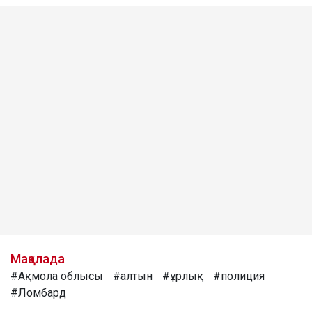
Мақалада
#Ақмола облысы
#алтын
#ұрлық
#полиция
#Ломбард