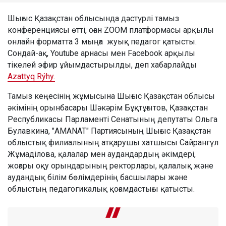
Шығыс Қазақстан облысында дәстүрлі тамыз
конференциясы өтті, оған ZOOM платформасы арқылы
онлайн форматта 3 мыңға жуық педагог қатысты.
Сондай-ақ, Youtube арнасы мен Facebook арқылы
тікелей эфир ұйымдастырылды, деп хабарлайды
Azattyq Rýhy.
Тамыз кеңесінің жұмысына Шығыс Қазақстан облысы
әкімінің орынбасары Шәкәрім Бұқтұғытов, Қазақстан
Республикасы Парламенті Сенатының депутаты Ольга
Булавкина, "AMANAT" Партиясының Шығыс Қазақстан
облыстық филиалының атқарушы хатшысы Сайрангүл
Жұмаділова, қалалар мен аудандардың әкімдері,
жоғары оқу орындарының ректорлары, қалалық және
аудандық білім бөлімдерінің басшылары және
облыстың педагогикалық қоғамдастығы қатысты.