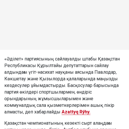
«Әділет» партиясының сайлауалды штабы Қазақстан
Республикасы Құрылтайы депутаттарын сайлау
алдындағы үгіт-насихат науқаны аясында Павлодар,
Көкшетау және Қызылорда қалаларында маңызды
кездесулер ұйымдастырды. Басқосулар барысында
партия өкілдері спортшылармен, өндіріс
орындарының жұмысшыларымен және
коммуналдық сала қызметкерлерімен ашық пікір
алмасты, деп хабарлайды
Azattyq Rýhy.
Қазақстан чемпионатының кезекті сырт алаңдағы