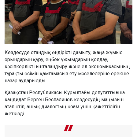
Кездесуде отандық өндірісті дамыту, жаңа жұмыс
орындарын құру, еңбек ұжымдарын қолдау,
кәсіпкерлікті ынталандыру және ел экономикасының
тұрақты өсімін қамтамасыз ету мәселелеріне ерекше
назар аударылды.
Қазақстан Республикасы Құрылтайы депутаттығына
кандидат Берген Беспалинов кездесудің маңызын
атап өтіп, ашық диалогтың қоғам үшін қажеттілігін
жеткізді.