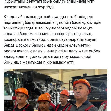
Құрылтайы депутаттарын сайлау алдындағы үгіт-
насихат науқанын жүргізді.
Кездесу барысында сайлауалды штаб өкілдері
партияның бағдарламасының негізгі басымдықтары
таныстырылды. Штаб мүшелері алдағы кезеңге
арналған бастамалар мен жоспарларға тоқталып,
кәсіпорын қызметкерлерінің сауалдарына жауап
берді. Басқосу барысында өңірдің әлеуметтік-
экономикалық дамуы, өндірісті қолдау және еңбек
адамдарының әл-ауқатын арттыру мәселелері
бойынша мазмұнды пікір алмасу өтті.