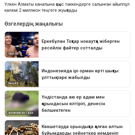
Үлкен Алматы каналына қоқыс төккендерге салынған айыппұл
көлемі 2 миллион теңгеге жуықтады