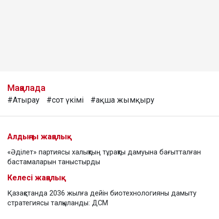
Мақалада
#Атырау
#сот үкімі
#ақша жымқыру
Алдыңғы жаңалық
«Әділет» партиясы халықтың тұрақты дамуына бағытталған
бастамаларын таныстырды
Келесі жаңалық
Қазақстанда 2036 жылға дейін биотехнологияны дамыту
стратегиясы талқыланды: ДСМ