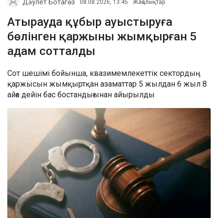
Дәулет Ботагөз
08.08.2026, 13:45
Жаңалықтар
Атырауда құбыр ауыстыруға
бөлінген қаржыны жымқырған 5
адам сотталды
Сот шешімі бойынша, квазимемлекеттік сектордың
қаржысын жымқыртқан азаматтар 5 жылдан 6 жыл 8
айға дейін бас бостандығынан айырылды