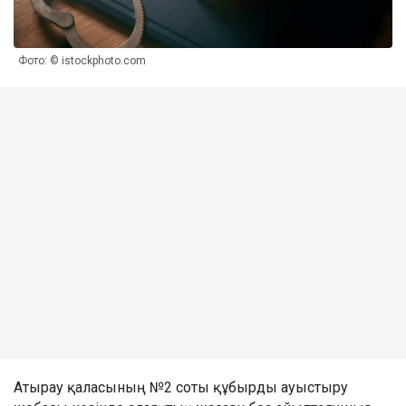
Фото: © istockphoto.com
Атырау қаласының №2 соты құбырды ауыстыру