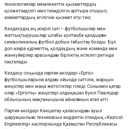
технологиялар мемлекеттік қызметтердің
қолжетімділігі мен тиімділігін арттыра отырып,
азаматтардың игілігіне қызмет етуі тиіс.
Кездесудің ең әсерлі сәті – футболшылар мен
жаттықтырушылар штабы қолтаңба қалдырған
символикалық футбол добын табыстау болды. Бұл
доп өзара құрметтің, қолдаудың және команда мен
жанкүйерлер арасындағы бірліктің естелігі ретінде
сақталады.
Кездесу соңында партия өкілдері «Ертіс»
футболшыларына алдағы ойында сәттілік, жарқын
жеңістер мен жаңа жетістіктер тіледі. Сонымен қатар
олар «Ертістің» жеңістері әлдеқашан бүкіл Павлодар
облысының мақтанышына айналғанын атап өтті.
Партия өкілдері Көкшетау қаласындағы ауыл
шаруашылығы техникасын өндіретін отандық «Kazrost
Engineering» кәсіпорнында Қазақстан Республикасы