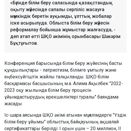
«Бүгінде білім беру саласында қазақстандық
оқыту жүйесінде сапалы серпіліс жасауға
мүмкіндік беретін ауқымды, ұлттық жобалар
іске асырылуда. Облыста білім беру жүйесін
реформалау бойынша жұмыстар жалғасуда, -
деп атап өтті ШҚО әкімінің орынбасары Шәкәрім
Бұқтұғытов.
Конференция барысында білім беру жүйесінің басты
құндылықтары - патриотизм, білімге ұмтылу және
еңбексүйгіштік жайлы талқыланды. ШҚО білім
басқармасы басшысының м.а. Алима Ақылбек "2022-
2023 оқу жылында білім беру процесін
ұйымдастырудың ерекшеліктері туралы" баяндама
жасады.
Іс-шара аясында ШҚО әкімі атынан мұғалімдерге "Үздік
білім беру ұйымы" облыстық байқауының ақшалай
сертификаттары берілді: І орын үшін – 20 миллион, ІІ