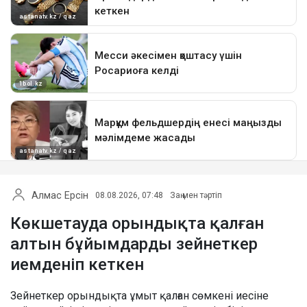
Алмас Ерсін
08.08.2026, 07:48
Заң мен тәртіп
Көкшетауда орындықта қалған
алтын бұйымдарды зейнеткер
иемденіп кеткен
Зейнеткер орындықта ұмыт қалған сөмкені иесіне