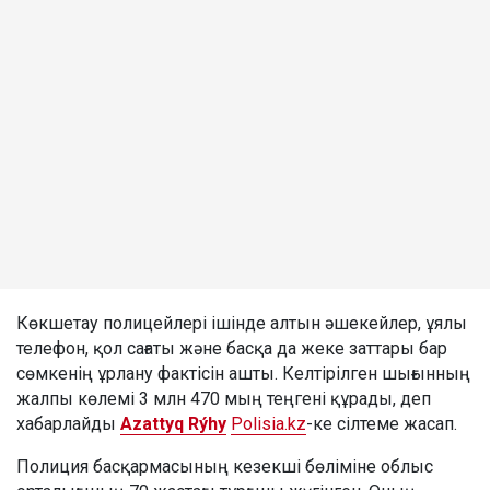
Көкшетау полицейлері ішінде алтын әшекейлер, ұялы
телефон, қол сағаты және басқа да жеке заттары бар
сөмкенің ұрлану фактісін ашты. Келтірілген шығынның
жалпы көлемі 3 млн 470 мың теңгені құрады, деп
хабарлайды
Azattyq Rýhy
Polisia.kz
-ке сілтеме жасап.
Полиция басқармасының кезекші бөліміне облыс