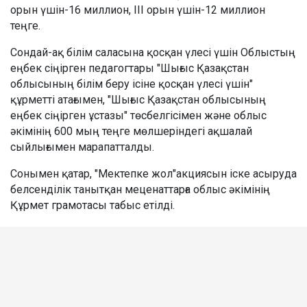
орын үшін-16 миллион, ІІІ орын үшін-12 миллион
теңге.
Сондай-ақ білім саласына қосқан үлесі үшін Облыстың
еңбек сіңірген педагогтары "Шығыс Қазақстан
облысының білім беру ісіне қосқан үлесі үшін"
құрметті атағымен, "Шығыс Қазақстан облысының
еңбек сіңірген ұстазы" төсбелгісімен және облыс
әкімінің 600 мың теңге мөлшеріндегі ақшалай
сыйлығымен марапатталды.
Сонымен қатар, "Мектепке жол"акциясын іске асыруда
белсенділік танытқан меценаттарға облыс әкімінің
Құрмет грамотасы табыс етілді.