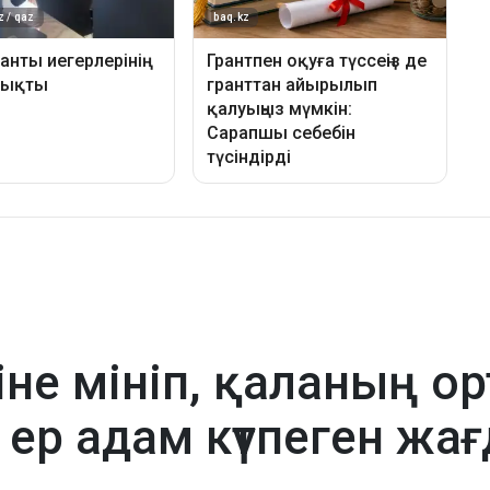
гіне мініп, қаланың 
 ер адам күтпеген жа