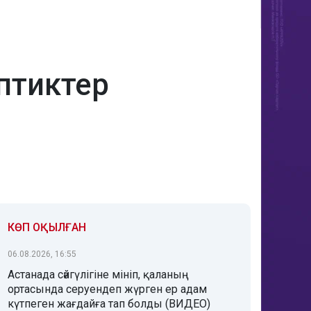
оптиктер
КӨП ОҚЫЛҒАН
06.08.2026, 16:55
Астанада сәйгүлігіне мініп, қаланың
ортасында серуендеп жүрген ер адам
күтпеген жағдайға тап болды (ВИДЕО)