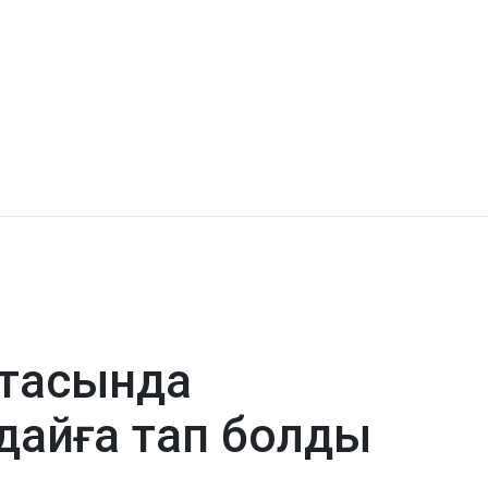
ортасында
ғдайға тап болды