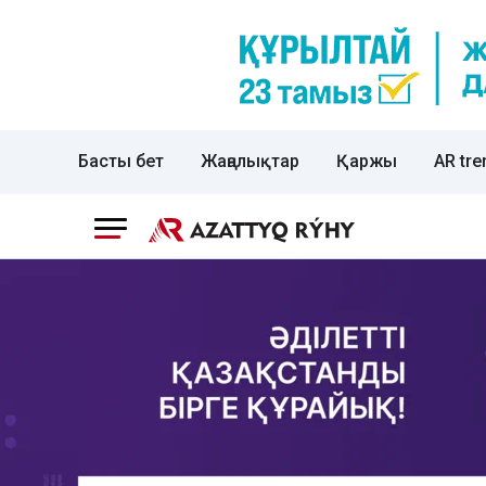
Басты бет
Жаңалықтар
Қаржы
AR tre