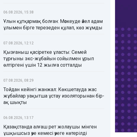
06.08.2026, 15:38
Ұлын құтқармақ болған: Мәскеуде әйел адам
ұлымен бірге терезеден құлап, көз жұмды
07.08.2026, 12:12
Қызғаныш қасіретке ұласты: Семей
тұрғыны экс-жұбайын сойылмен ұрып
өлтіргені үшін 12 жылға сотталды
07.08.2026, 08:29
Тойдан кейінгі жанжал: Көкшетауда жас
жұбайлар уақытша ұстау изоляторынан бір-
ақ шықты
06.08.2026, 13:17
Қазақстанда алғаш рет жолаушы мінген
ұшқышсыз әуе кемесі әуеге көтерілді