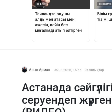
Асыл Арман
06.08.2026, 16:55
Жаңалықтар
Астанада сәйгүлі
серуендеп жүрген