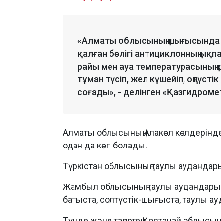
«Алматы облысының шығысында қ
қалған бөлігі антициклонның ық
райы мен ауа температурасының к
тұман түсіп, жел күшейіп, оңтүст
соғады», - делінген «Қазгидром
Алматы облысының Алакөл көлдерінде 
одан да көп болады.
Түркістан облысының таулы аудандарын
Жамбыл облысының таулы аудандарында к
батыста, солтүстік-шығыста, таулы ау
Түнде және таңертең Қостанай облысын