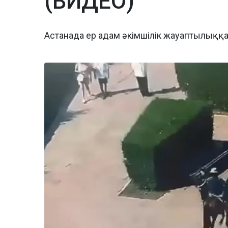
(ВИДЕО)
Астанада ер адам әкімшілік жауаптылыққ