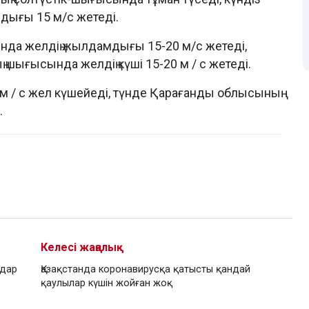
мдығы 15 м/с жетеді.
да желдің жылдамдығы 15-20 м/с жетеді,
 шығысында желдің күші 15-20 м / с жетеді.
 / с жел күшейеді, түнде Қарағанды облысының
.
Келесі жаңалық
ндар
Қазақстанда коронавирусқа қатысты қандай
қаулылар күшін жойған жоқ