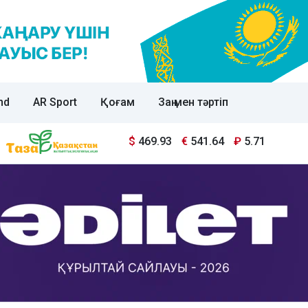
nd
AR Sport
Қоғам
Заң мен тәртіп
$
469.93
€
541.64
₽
5.71