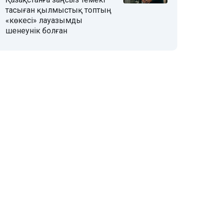
тасыған қылмыстық топтың
«көкесі» лауазымды
шенеунік болған