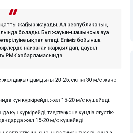
атты жаңбыр жауады. Ал республиканың
палында болады. Бұл жауын-шашынсыз ауа
өтерілуіне ықпал етеді. Еліміз бойынша
ік өңірлерде найзағай жарқылдап, дауыл
ет» РМК хабарламасында.
желдің жылдамдығы 20-25, екпіні 30 м/с және
да күн күркірейді, жел 15-20 м/с күшейеді.
үн күркірейді, таңертең және күндіз оңтүстік-
дандарда жел 15-20 м/с күшейеді.
ың солтүстік-шығысында тұман түседі, күндіз