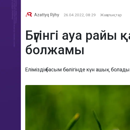
Azattyq Rýhy
26.04.2022, 08:29
Жаңалықтар
Бүгінгі ауа райы
болжамы
Еліміздің басым бөлігінде күн ашық болады