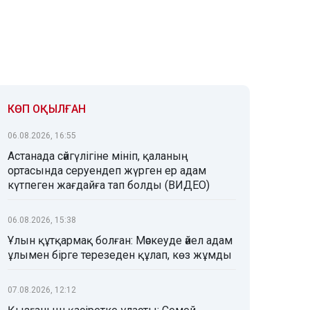
КӨП ОҚЫЛҒАН
06.08.2026, 16:55
Астанада сәйгүлігіне мініп, қаланың
ортасында серуендеп жүрген ер адам
күтпеген жағдайға тап болды (ВИДЕО)
06.08.2026, 15:38
Ұлын құтқармақ болған: Мәскеуде әйел адам
ұлымен бірге терезеден құлап, көз жұмды
07.08.2026, 12:12