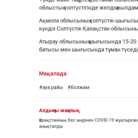
облыстың солтүстігінде желдің жылда
Ақмола облысының солтүстік-шығысын
күндіз Солтүстік Қазақстан облысының
Атырау облысының шығысында 15-20 м
батысы мен шығысында тұман түседі
Мақалада
#ауа райы
#болжам
Алдыңғы жаңалық
Қазақстанның бес өңірінен COVID-19 жұқтырға
анықталды