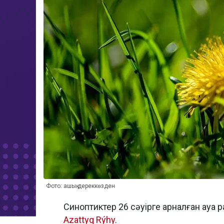
Фото: ашық дереккөзден
Синоптиктер 26 сәуірге арналған ау
Azattyq Rýhy
.