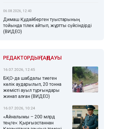
06.08.2026, 12:40
Димаш Құдайберген туыстарының
тойында тілек айтып, жұртты сүйсіндірді
(ВИДЕО)
РЕДАКТОРДЫҢ ТАҢДАУЫ
16.07.2026, 12:45
БҚО-да шабдалы тиеген
көлік аударылып, 20 тонна
жемісті ауыл тұрғындары
жинап алған (ВИДЕО)
16.07.2026, 10:24
«Айналымы – 200 млрд
теңге»: Қырғызстаннан
Қазақстанға заңсыз темекі