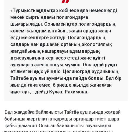
«Тұрмыстық қалдықтар көбінесе қала немесе елді
мекен сыртындағы полигондарға
шығарылады. Сонымен қатар полигондардың
көлемі жылдам ұлғайып, жақын арада жақын
елді мекендерге жетеді. Полигондардың
салдарынан қоршаған ортаның экологиялық
жағдайының нашарлауы адамдардың
денсаулығына кері әсер етеді және қауіпті
ауруларға әкеліп соғуы мүмкін. Осындай рұқсат
етілмеген қоқыс үйіндісі Целиноград ауданының
Тайтөбе ауылы аумағында пайда болды. Бұл бір
жылда ғана емес, бірнеше жылда жиналған
қоқыстар», - дейді Күләш Рахимова.
Бұл жағдайға байланысты Тайтөбе ауылында жағдай
бойынша жергілікті атқарушы органдар тиісті шара
қабылдамаған. Осыған байланысты лауазымды