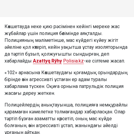
Көкшетауда неке қию рәсімінен кейінгі мереке жас
жұбайлар үшін полиция бөлімінде аяқталды.
Полицияның мәліметінше, мас күйдегі күйеу жігіт
әйеліне қол көтеріп, кейін уақытша ұстау изоляторында
да тәртіп бұзып, қолжуғышты сындырған, деп
хабарлайды
Azattyq Rýhy
Polisia.kz
-ке сілтеме жасап.
«102» арнасына Көкшетаудағы қоғамдық орындардың
бірінде өзін агрессивті ұстаған ер адам туралы
хабарлама түскен. Оқиға орнына патрульдік полиция
жасағы дереу жеткен.
Полицейлердің анықтауынша, полицияға немқұрайлы
қарамаған кәмелетке толмағандар хабарласқан. Олар
тәртіп бұзған азаматты көрсетіп, оның мас күйде
болғанын, өзін агрессивті ұстап, жанындағы әйелді
ұрғанын айтқан.