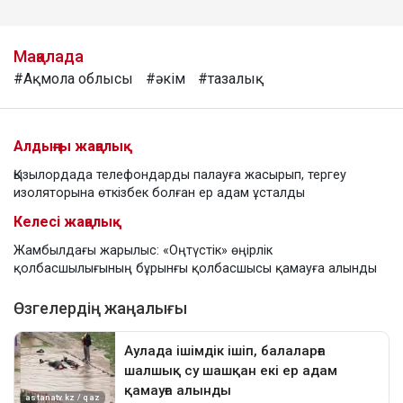
Мақалада
#Ақмола облысы
#әкім
#тазалық
Алдыңғы жаңалық
Қызылордада телефондарды палауға жасырып, тергеу
изоляторына өткізбек болған ер адам ұсталды
Келесі жаңалық
Жамбылдағы жарылыс: «Оңтүстік» өңірлік
қолбасшылығының бұрынғы қолбасшысы қамауға алынды