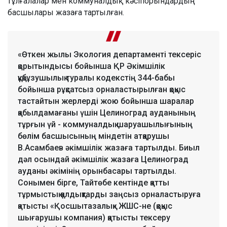
тұлғалалар мен коммуналдық кәсіпорындардың
басшылары жазаға тартылған.
«Өткен жылы Экология департаменті тексеріс
қорытындысы бойынша ҚР Әкімшілік
құқбұзушылық туралы кодекстің 344-бабы
бойынша рұқсатсыз орналастырылған қоқыс
тастайтын жерлерді жою бойынша шаралар
қабылдамағаны үшін Целиноград ауданының
тұрғын үй - коммуналдық шаруашылығының
бөлім басшысының міндетін атқарушы
В.Асамбаев әкімшілік жазаға тартылды. Биыл
дәл осындай әкімшілік жазаға Целиноград
ауданы әкімінің орынбасары тартылды.
Сонымен бірге, Тайтөбе кентінде қатты
тұрмыстық қалдықтарды заңсыз орналастыруға
қатысты «Қосшытазалық» ЖШС-не (қоқыс
шығарушы компания) қатысты тексеру