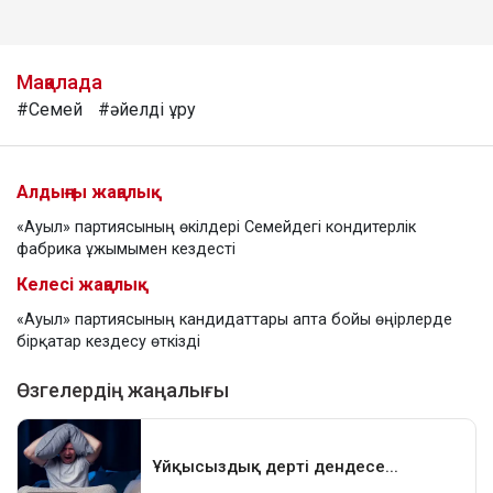
Мақалада
#Семей
#әйелді ұру
Алдыңғы жаңалық
«Ауыл» партиясының өкілдері Семейдегі кондитерлік
фабрика ұжымымен кездесті
Келесі жаңалық
«Ауыл» партиясының кандидаттары апта бойы өңірлерде
бірқатар кездесу өткізді