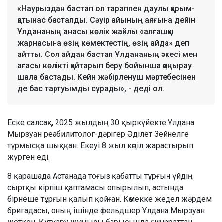
«Наурыздан бастап ол тараппен даулы қарым-
қатынас басталды. Сәуір айының аяғына дейін
Ұлдананың анасы көлік жайлы «алғашқы
жарнасына өзің көмектестің, өзің айда» деп
айтты. Сол айдан бастап Ұлдананың әкесі мен
ағасы көлікті қайтарып беру бойынша қоңырау
шала бастады. Кейн жәбірленуш мәртебесінен
де бас тартуымды сұрады», - деді ол.
Еске салсақ, 2025 жылдың 30 қыркүйекте Ұлдана
Мырзуан реабилитолог-дәрігер Әділет Зейнелге
тұрмысқа шыққан. Екеуі 8 жыл көңіл жарастырып
жүрген еді.
8 қарашада Астанада тоғыз қабатты тұрғын үйдің
сыртқы кірпіш қаптамасы опырылып, астында
бірнеше тұрғын қалып қойған. Көмекке жедел жәрдем
бригадасы, оның ішінде фельдшер Ұлдана Мырзуан
жеткен. Құтқару жұмысы барысында ғимараттан