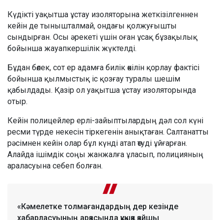
Күдікті уақытша ұстау изоляторына жеткізілгеннен
кейін де тынышталмай, ондағы қолжуғышты
сындырған. Осы әрекеті үшін оған ұсақ бұзақылық
бойынша жауапкершілік жүктелді.
Бұдан бөлек, сот ер адамға билік өкілін қорлау фактісі
бойынша қылмыстық іс қозғау туралы шешім
қабылдады. Қазір ол уақытша ұстау изоляторында
отыр.
Кейін полицейлер ерлі-зайыптылардың дәл сол күні
ресми түрде некесін тіркегенін анықтаған. Салтанатты
рәсімнен кейін олар бұл күнді атап өтуді ұйғарған.
Алайда ішімдік соңы жанжалға ұласып, полицияның
араласуына себеп болған.
«Кәмелетке толмағандардың дер кезінде
хабарласуының арқасында құқыққа қайшы