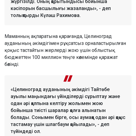
жүргізілді. Оның қорытындысы бойынша
кәсіпорын басшылығы жазаланды», - деп
толықтырды Күләш Рахимова.
Маманның ақпаратына қарағанда, Целиноград
ауданының әкімдігімен рұқсатсыз орналастырылған
қоқыс тастайтын жерлерді жою үшін облыстық
бюджеттен 100 миллион теңге көлемінде қаражат
бөлінді.
«Целиноград ауданының әкімдігі Тайтөбе
ауылы маңындағы үйінділерді сұрыптау және
одан әрі қалпына келтіру жолымен жою
бойынша тиісті шаралар қолға алынатын
болады. Сонымен бірге, осы аумаққа одан әрі қоқыс
тастамау үшін шлагбаум қойылады», - деп
түйіндеді ол.