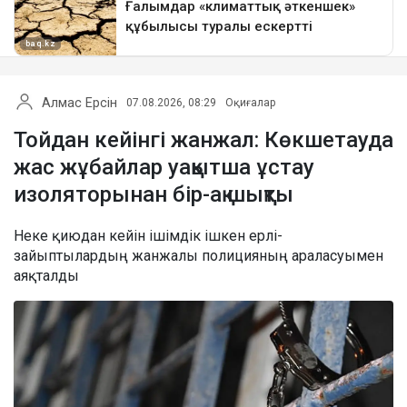
Алмас Ерсін
07.08.2026, 08:29
Оқиғалар
Тойдан кейінгі жанжал: Көкшетауда
жас жұбайлар уақытша ұстау
изоляторынан бір-ақ шықты
Неке қиюдан кейін ішімдік ішкен ерлі-
зайыптылардың жанжалы полицияның араласуымен
аяқталды