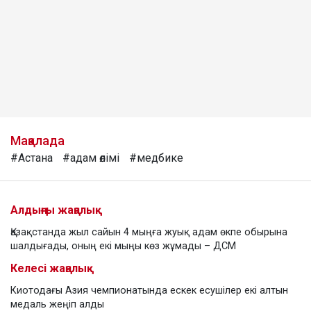
Мақалада
#Астана
#адам өлімі
#медбике
Алдыңғы жаңалық
Қазақстанда жыл сайын 4 мыңға жуық адам өкпе обырына
шалдығады, оның екі мыңы көз жұмады – ДСМ
Келесі жаңалық
Киотодағы Азия чемпионатында ескек есушілер екі алтын
медаль жеңіп алды