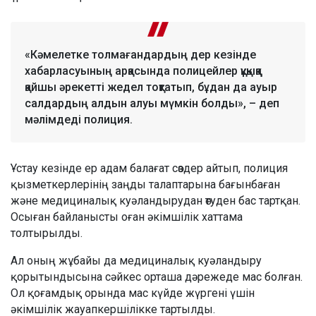
«Кәмелетке толмағандардың дер кезінде
хабарласуының арқасында полицейлер құқыққа
қайшы әрекетті жедел тоқтатып, бұдан да ауыр
салдардың алдын алуы мүмкін болды», – деп
мәлімдеді полиция.
Ұстау кезінде ер адам балағат сөздер айтып, полиция
қызметкерлерінің заңды талаптарына бағынбаған
және медициналық куәландырудан өтуден бас тартқан.
Осыған байланысты оған әкімшілік хаттама
толтырылды.
Ал оның жұбайы да медициналық куәландыру
қорытындысына сәйкес орташа дәрежеде мас болған.
Ол қоғамдық орында мас күйде жүргені үшін
әкімшілік жауапкершілікке тартылды.