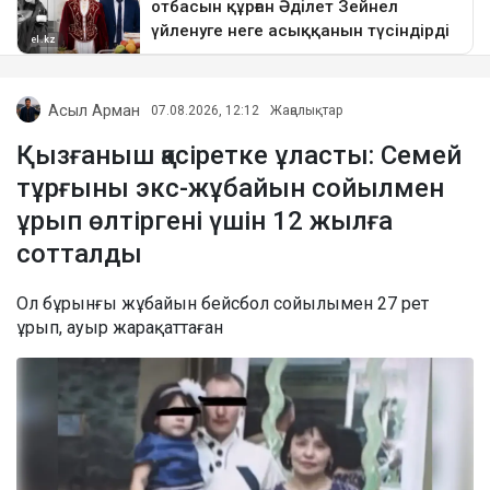
Асыл Арман
07.08.2026, 12:12
Жаңалықтар
Қызғаныш қасіретке ұласты: Семей
тұрғыны экс-жұбайын сойылмен
ұрып өлтіргені үшін 12 жылға
сотталды
Ол бұрынғы жұбайын бейсбол сойылымен 27 рет
ұрып, ауыр жарақаттаған