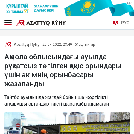
ҚАЗ
РУС
Azattyq Rýhy
20.04.2022, 23:49
Жаңалықтар
Ақмола облысындағы ауылда
рұқсатсыз төгілген қоқыс орындары
үшін әкімнің орынбасары
жазаланды
Тайтөбе ауылында жағдай бойынша жергілікті
атқарушы органдар тиісті шара қабылдамаған