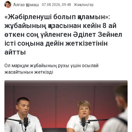
Аягөз Құрмаш
07.08.2026, 09:48
Жаңалықтар
«Жәбірленуші болып қаламын»:
жұбайының қазасынан кейін 8 ай
өткен соң үйленген Әділет Зейнел
істі соңына дейін жеткізетінін
айтты
Ол марқұм жұбайының рухы үшін осылай
жасайтынын жеткізді