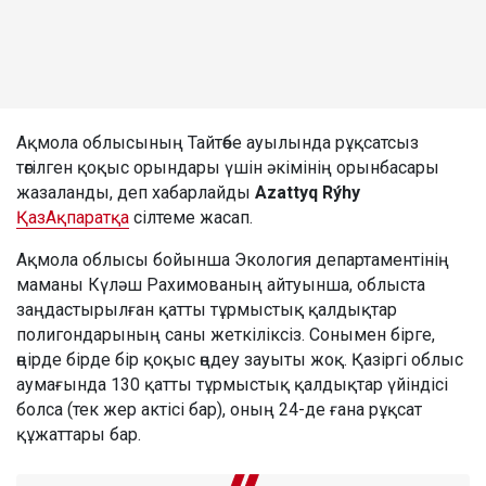
Ақмола облысының Тайтөбе ауылында рұқсатсыз
төгілген қоқыс орындары үшін әкімінің орынбасары
жазаланды, деп хабарлайды
Azattyq Rýhy
ҚазАқпаратқа
сілтеме жасап.
Ақмола облысы бойынша Экология департаментінің
маманы Күләш Рахимованың айтуынша, облыста
заңдастырылған қатты тұрмыстық қалдықтар
полигондарының саны жеткіліксіз. Сонымен бірге,
өңірде бірде бір қоқыс өңдеу зауыты жоқ. Қазіргі облыс
аумағында 130 қатты тұрмыстық қалдықтар үйіндісі
болса (тек жер актісі бар), оның 24-де ғана рұқсат
құжаттары бар.