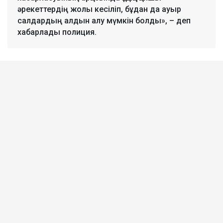
әрекеттердің жолы кесіліп, бұдан да ауыр
салдардың алдын алу мүмкін болды», – деп
хабарлады полиция.