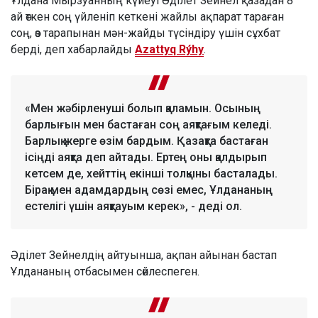
Ұлдана Мырзуанның күйеуі Әділет Зейнел қазадан 8
ай өткен соң үйленіп кеткені жайлы ақпарат тараған
соң, өз тарапынан мән-жайды түсіндіру үшін сұхбат
берді, деп хабарлайды
Azattyq Rýhy
.
«Мен жәбірленуші болып қаламын. Осының
барлығын мен бастаған соң аяқтағым келеді.
Барлық жерге өзім бардым. Қазақта бастаған
ісіңді аяқта деп айтады. Ертең оны қалдырып
кетсем де, хейттің екінші толқыны басталады.
Бірақ мен адамдардың сөзі емес, Ұлдананың
естелігі үшін аяқтауым керек», - деді ол.
Әділет Зейнелдің айтуынша, ақпан айынан бастап
Ұлдананың отбасымен сөйлеспеген.