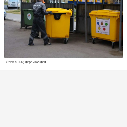
Фото ашық дереккөзден