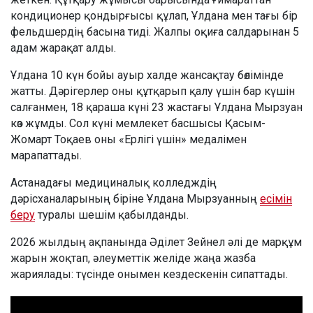
кондиционер қондырғысы құлап, Ұлдана мен тағы бір
фельдшердің басына тиді. Жалпы оқиға салдарынан 5
адам жарақат алды.
Ұлдана 10 күн бойы ауыр халде жансақтау бөлімінде
жатты. Дәрігерлер оны құтқарып қалу үшін бар күшін
салғанмен, 18 қараша күні 23 жастағы Ұлдана Мырзуан
көз жұмды. Сол күні мемлекет басшысы Қасым-
Жомарт Тоқаев оны «Ерлігі үшін» медалімен
марапаттады.
Астанадағы медициналық колледждің
дәрісханаларының біріне Ұлдана Мырзуанның
есімін
беру
туралы шешім қабылданды.
2026 жылдың ақпанында Әділет Зейнел әлі де марқұм
жарын жоқтап, әлеуметтік желіде жаңа жазба
жариялады: түсінде онымен кездескенін сипаттады.