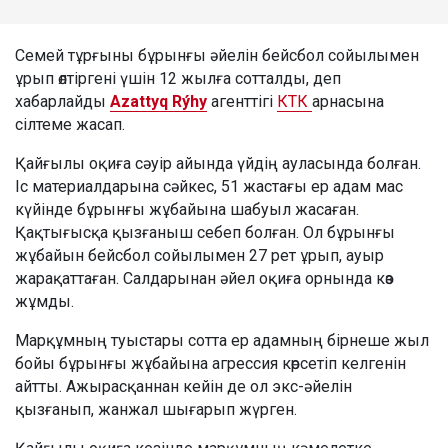
Семей тұрғыны бұрынғы әйелін бейсбол сойылымен
ұрып өлтіргені үшін 12 жылға сотталды, деп
хабарлайды
Azattyq Rýhy
агенттігі
КТК
арнасына
сілтеме жасап.
Қайғылы оқиға сәуір айында үйдің ауласында болған.
Іс материалдарына сәйкес, 51 жастағы ер адам мас
күйінде бұрынғы жұбайына шабуыл жасаған.
Қақтығысқа қызғаныш себеп болған. Ол бұрынғы
жұбайын бейсбол сойылымен 27 рет ұрып, ауыр
жарақаттаған. Салдарынан әйел оқиға орнында көз
жұмды.
Марқұмның туыстары сотта ер адамның бірнеше жыл
бойы бұрынғы жұбайына агрессия көрсетіп келгенін
айтты. Ажырасқаннан кейін де ол экс-әйелін
қызғанып, жанжал шығарып жүрген.