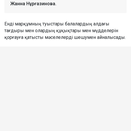
Жанна Нұрғазинова.
Енді марқұмның туыстары балалардың алдағы
тағдыры мен олардың құқықтары мен мүдделерін
қорғауға қатысты мәселелерді шешумен айналысады.