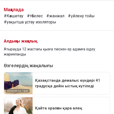
Мақалада
#Көкшетау
#төбелес
#жанжал
#үйлену тойы
#уақытша ұстау изоляторы
Алдыңғы жаңалық
Атырауда 12 жастағы қызға тиіскен ер адамға іздеу
жарияланды