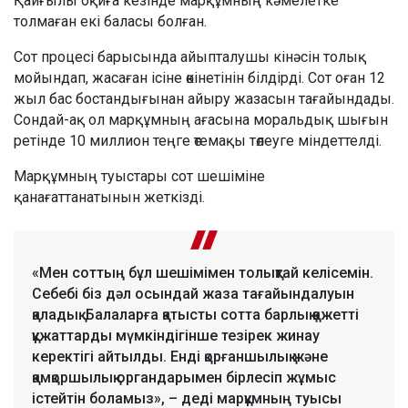
Қайғылы оқиға кезінде марқұмның кәмелетке
толмаған екі баласы болған.
Сот процесі барысында айыпталушы кінәсін толық
мойындап, жасаған ісіне өкінетінін білдірді. Сот оған 12
жыл бас бостандығынан айыру жазасын тағайындады.
Сондай-ақ ол марқұмның ағасына моральдық шығын
ретінде 10 миллион теңге өтемақы төлеуге міндеттелді.
Марқұмның туыстары сот шешіміне
қанағаттанатынын жеткізді.
«Мен соттың бұл шешімімен толықтай келісемін.
Себебі біз дәл осындай жаза тағайындалуын
қаладық. Балаларға қатысты сотта барлық қажетті
құжаттарды мүмкіндігінше тезірек жинау
керектігі айтылды. Енді қорғаншылық және
қамқоршылық органдарымен бірлесіп жұмыс
істейтін боламыз», – деді марқұмның туысы