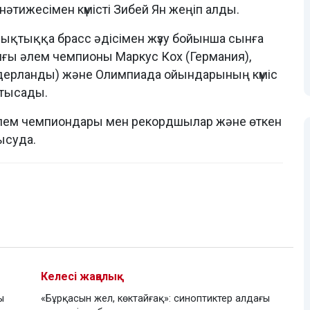
әтижесімен күмісті Зибей Ян жеңіп алды.
қашықтыққа брасс әдісімен жүзу бойынша сынға
лғы әлем чемпионы Маркус Кох (Германия),
дерланды) және Олимпиада ойындарының күміс
атысады.
лем чемпиондары мен рекордшылар және өткен
ысуда.
Келесі жаңалық
ы
«Бұрқасын жел, көктайғақ»: синоптиктер алдағы