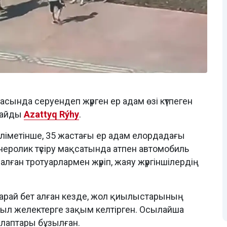
тасында серуендеп жүрген ер адам өзі күтпеген
лайды
Azattyq Rýhy
.
ліметінше, 35 жастағы ер адам елордадағы
еролик түсіру мақсатында атпен автомобиль
лған тротуарлармен жүріп, жаяу жүргіншілердің
қарай бет алған кезде, жол қиылыстарының
сыл желектерге зақым келтірген. Осылайша
лаптары бұзылған.