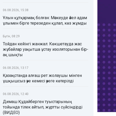
06.08.2026, 15:38
Ұлын құтқармақ болған: Мәскеуде әйел адам
ұлымен бірге терезеден құлап, көз жұмды
Бүгін, 08:29
Тойдан кейінгі жанжал: Көкшетауда жас
жұбайлар уақытша ұстау изоляторынан бір-
ақ шықты
06.08.2026, 13:17
Қазақстанда алғаш рет жолаушы мінген
ұшқышсыз әуе кемесі әуеге көтерілді
06.08.2026, 12:40
Димаш Құдайберген туыстарының
тойында тілек айтып, жұртты сүйсіндірді
(ВИДЕО)