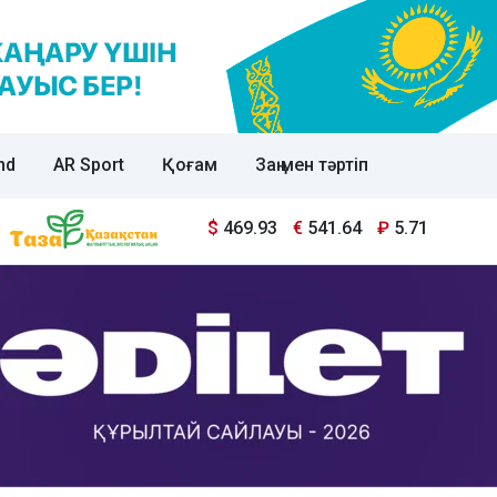
nd
AR Sport
Қоғам
Заң мен тәртіп
$
469.93
€
541.64
₽
5.71