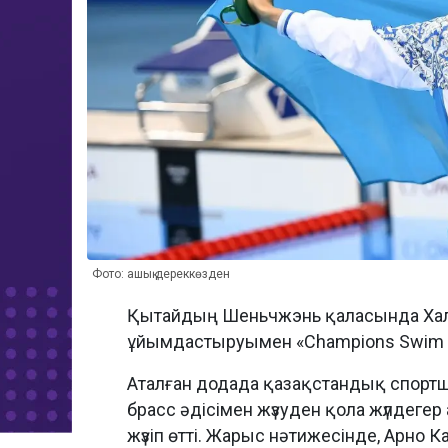
Фото: ашық дереккөзден
Қытайдың Шеньчжэнь қаласында Хал
ұйымдастыруымен «Champions Swim Se
Аталған додада қазақстандық спорт
брасс әдісімен жүзуден қола жүлдеге
жүзіп өтті. Жарыс нәтижесінде, Арно 