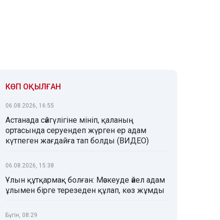
КӨП ОҚЫЛҒАН
06.08.2026, 16:55
Астанада сәйгүлігіне мініп, қаланың
ортасында серуендеп жүрген ер адам
күтпеген жағдайға тап болды (ВИДЕО)
06.08.2026, 15:38
Ұлын құтқармақ болған: Мәскеуде әйел адам
ұлымен бірге терезеден құлап, көз жұмды
Бүгін, 08:29