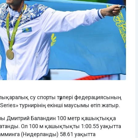
ықаралық су спорты түрлері федерациясының
ries» турнирінің екінші маусымы өтіп жатыр.
шы Дмитрий Баландин 100 метр қашықтыққа
р атанды. Ол 100 м қашықтықты 1:00.55 уақытта
Камминга (Нидерланды) 58.61 уақытта