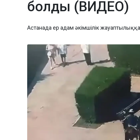
болды (ВИДЕО)
Астанада ер адам әкімшілік жауаптылыққ