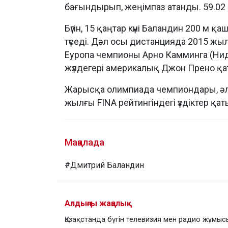
бағындырып, жеңімпаз атанды. 59.02 н
Бүгін, 15 қаңтар күні Баландин 200 м 
түседі. Дәл осы дистанцияда 2015 жы
Еуропа чемпионы Арно Камминга (Ни
жүлдегері америкалық Джон Прено қ
Жарысқа олимпиада чемпиондары, ә
жылғы FINA рейтингіндегі үздіктер қат
Мақалада
#Дмитрий Баландин
Алдыңғы жаңалық
Қазақстанда бүгін телевизия мен радио жұмыс