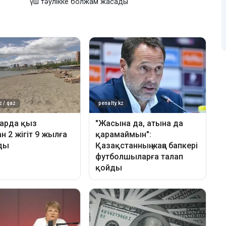
үш тәулікке болжам жасады