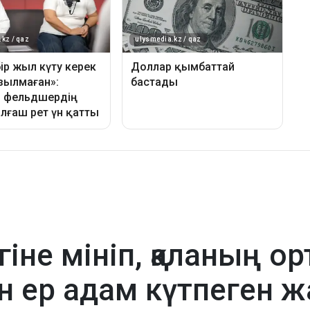
гіне мініп, қаланың о
н ер адам күтпеген ж