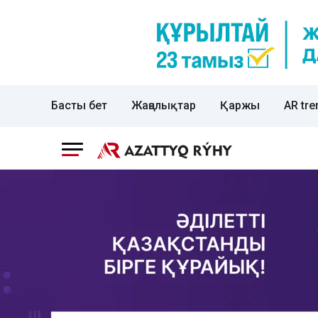
Басты бет
Жаңалықтар
Қаржы
AR tre