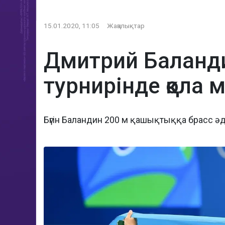
15.01.2020, 11:05
Жаңалықтар
Дмитрий Баланди
турнирінде қола 
Бүгін Баландин 200 м қашықтыққа брасс әді