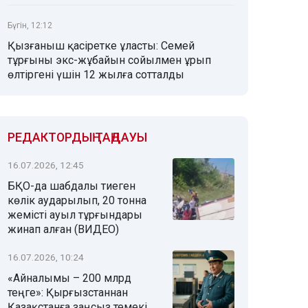
Бүгін, 12:12
Қызғаныш қасіретке ұласты: Семей
тұрғыны экс-жұбайын сойылмен ұрып
өлтіргені үшін 12 жылға сотталды
РЕДАКТОРДЫҢ ТАҢДАУЫ
16.07.2026, 12:45
БҚО-да шабдалы тиеген
көлік аударылып, 20 тонна
жемісті ауыл тұрғындары
жинап алған (ВИДЕО)
16.07.2026, 10:24
«Айналымы – 200 млрд
теңге»: Қырғызстаннан
Қазақстанға заңсыз темекі