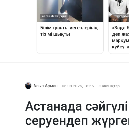
Асыл Арман
06.08.2026, 16:55
Жаңалықтар
Астанада сәйгүлі
серуендеп жүрге