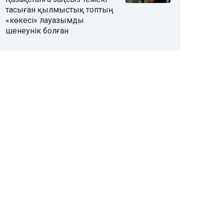
тасыған қылмыстық топтың
«көкесі» лауазымды
шенеунік болған