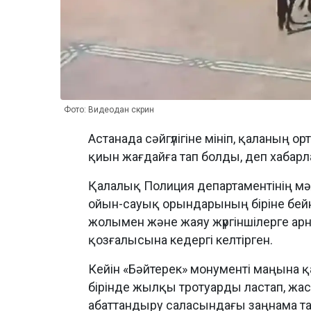
Фото: Видеодан скрин
Астанада сәйгүлігіне мініп, қаланың ор
қиын жағдайға тап болды, деп хабар
Қалалық Полиция департаментінің мә
ойын-сауық орындарының біріне бейн
жолымен және жаяу жүргіншілерге арна
қозғалысына кедергі келтірген.
Кейін «Бәйтерек» монументі маңына 
бірінде жылқы тротуарды ластап, жа
абаттандыру саласындағы заңнама та