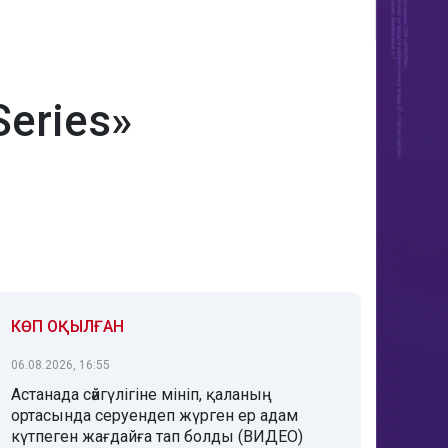
eries»
КӨП ОҚЫЛҒАН
06.08.2026, 16:55
Астанада сәйгүлігіне мініп, қаланың
ортасында серуендеп жүрген ер адам
күтпеген жағдайға тап болды (ВИДЕО)