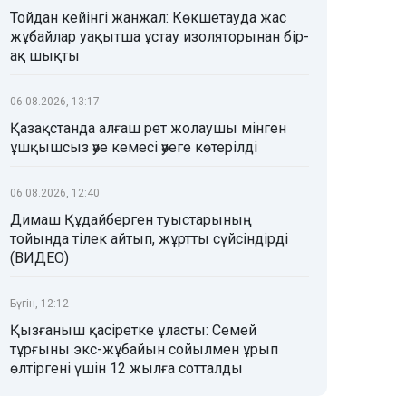
Тойдан кейінгі жанжал: Көкшетауда жас
жұбайлар уақытша ұстау изоляторынан бір-
ақ шықты
06.08.2026, 13:17
Қазақстанда алғаш рет жолаушы мінген
ұшқышсыз әуе кемесі әуеге көтерілді
06.08.2026, 12:40
Димаш Құдайберген туыстарының
тойында тілек айтып, жұртты сүйсіндірді
(ВИДЕО)
Бүгін, 12:12
Қызғаныш қасіретке ұласты: Семей
тұрғыны экс-жұбайын сойылмен ұрып
өлтіргені үшін 12 жылға сотталды