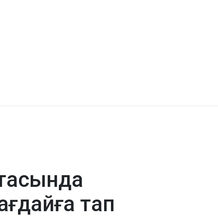
ртасында
ағдайға тап