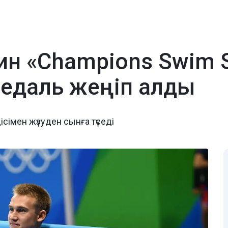
н «Champions Swim S
медаль жеңіп алды
сімен жүзуден сынға түседі