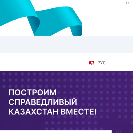
ҚАЗ
РУС