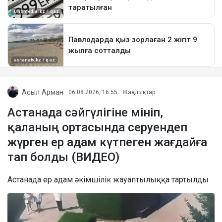
Асыл Арман
06.08.2026, 16:55
Жаңалықтар
Астанада сәйгүлігіне мініп,
қаланың ортасында серуендеп
жүрген ер адам күтпеген жағдайға
тап болды (ВИДЕО)
Астанада ер адам әкімшілік жауаптылыққа тартылды