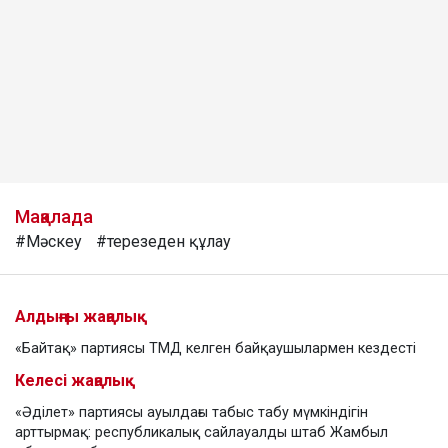
Мақалада
#Мәскеу
#терезеден құлау
Алдыңғы жаңалық
«Байтақ» партиясы ТМД келген байқаушылармен кездесті
Келесі жаңалық
«Әділет» партиясы ауылдағы табыс табу мүмкіндігін
арттырмақ: республикалық сайлауалды штаб Жамбыл