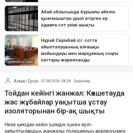
Алмас Ерсін
07.08.2026, 08:29
Оқиғалар
Тойдан кейінгі жанжал: Көкшетауда
жас жұбайлар уақытша ұстау
изоляторынан бір-ақ шықты
Неке қиюдан кейін ішімдік ішкен ерлі-
зайыптылардың жанжалы полицияның араласуымен