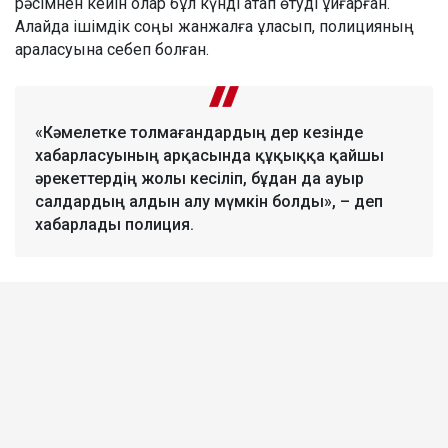
рәсімнен кейін олар бұл күнді атап өтуді ұйғарған.
Алайда ішімдік соңы жанжалға ұласып, полицияның
араласуына себеп болған.
«Кәмелетке толмағандардың дер кезінде
хабарласуының арқасында құқыққа қайшы
әрекеттердің жолы кесіліп, бұдан да ауыр
салдардың алдын алу мүмкін болды», – деп
хабарлады полиция.