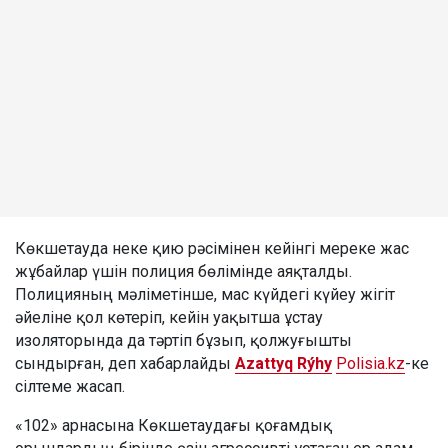
Көкшетауда неке қию рәсімінен кейінгі мереке жас
жұбайлар үшін полиция бөлімінде аяқталды.
Полицияның мәліметінше, мас күйдегі күйеу жігіт
әйеліне қол көтеріп, кейін уақытша ұстау
изоляторында да тәртіп бұзып, қолжуғышты
сындырған, деп хабарлайды
Azattyq Rýhy
Polisia.kz
-ке
сілтеме жасап.
«102» арнасына Көкшетаудағы қоғамдық