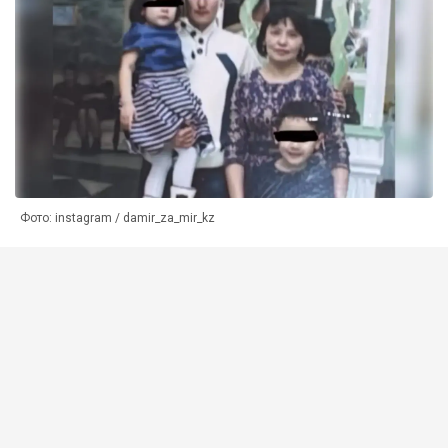
Фото: instagram / damir_za_mir_kz