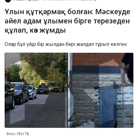
Ұлын құтқармақ болған: Мәскеуде
әйел адам ұлымен бірге терезеден
құлап, көз жұмды
Олар бұл үйді бір жылдан бері жалдап тұрып келген
Фото: РЕН ТВ