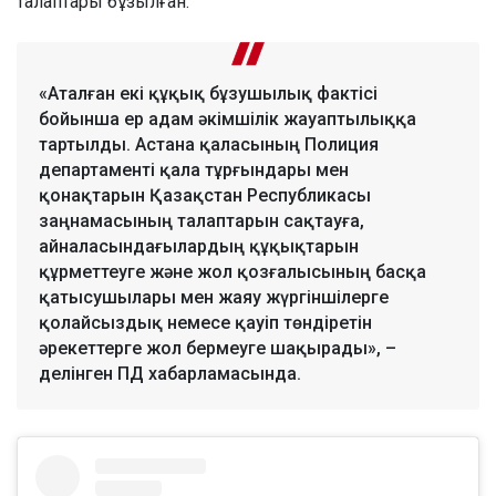
талаптары бұзылған.
«Аталған екі құқық бұзушылық фактісі
бойынша ер адам әкімшілік жауаптылыққа
тартылды. Астана қаласының Полиция
департаменті қала тұрғындары мен
қонақтарын Қазақстан Республикасы
заңнамасының талаптарын сақтауға,
айналасындағылардың құқықтарын
құрметтеуге және жол қозғалысының басқа
қатысушылары мен жаяу жүргіншілерге
қолайсыздық немесе қауіп төндіретін
әрекеттерге жол бермеуге шақырады», –
делінген ПД хабарламасында.