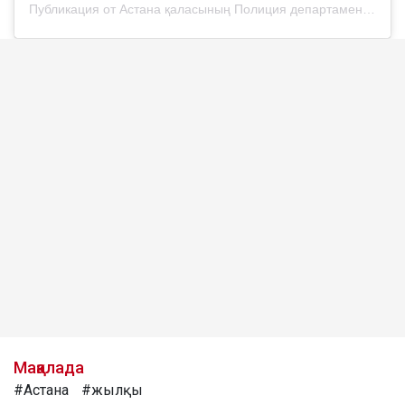
Публикация от Астана қаласының Полиция департаменті (@police__astana)
Мақалада
#Астана
#жылқы