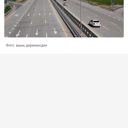
Фото: ашық дереккөзден