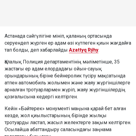
Астанада сәйгүлігіне мініп, қаланың ортасында
серуендеп жүрген ер адам өзі күтпеген қиын жағдайға
тап болды, деп хабарлайды
Azattyq Rýhy
.
Қалалық Полиция департаментінің мәліметінше, 35
жастағы ер адам елордадағы ойын-сауық
орындарының біріне бейнеролик түсіру мақсатында
атпен автомобиль жолымен және жаяу жүргіншілерге
арналған тротуарлармен жүріп, жаяу жүргіншілердің
қозғалысына кедергі келтірген.
Кейін «Бәйтерек» монументі маңына қарай бет алған
кезде, жол қиылыстарының бірінде жылқы
тротуарды ластап, жасыл желектерге зақым келтірген.
Осылайша абаттандыру саласындағы заңнама