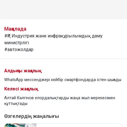
Мақалада
#ҚР Индустрия және инфрақұрылымдық даму
министрлігі
#автожолдар
Алдыңғы жаңалық
WhatsApp мессенджері кейбір смартфондарда істен шығады
Келесі жаңалық
Алтай Көлгінов елордалықтарды жаңа жыл мерекесімен
құттықтады