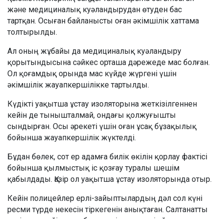
және медициналық куәландырудан өтуден бас
тартқан. Осыған байланысты оған әкімшілік хаттама
толтырылды.
Ал оның жұбайы да медициналық куәландыру
қорытындысына сәйкес орташа дәрежеде мас болған.
Ол қоғамдық орында мас күйде жүргені үшін
әкімшілік жауапкершілікке тартылды.
Күдікті уақытша ұстау изоляторына жеткізілгеннен
кейін де тынышталмай, ондағы қолжуғышты
сындырған. Осы әрекеті үшін оған ұсақ бұзақылық
бойынша жауапкершілік жүктелді.
Бұдан бөлек, сот ер адамға билік өкілін қорлау фактісі
бойынша қылмыстық іс қозғау туралы шешім
қабылдады. Қазір ол уақытша ұстау изоляторында отыр.
Кейін полицейлер ерлі-зайыптылардың дәл сол күні
ресми түрде некесін тіркегенін анықтаған. Салтанатты