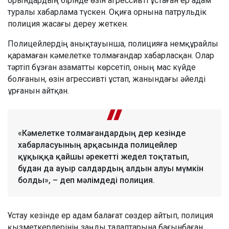
орындардың бірінде өзін агрессивті ұстаған ер адам
туралы хабарлама түскен. Оқиға орнына патрульдік
полиция жасағы дереу жеткен.
Полицейлердің анықтауынша, полицияға немқұрайлы
қарамаған кәмелетке толмағандар хабарласқан. Олар
тәртіп бұзған азаматты көрсетіп, оның мас күйде
болғанын, өзін агрессивті ұстап, жанындағы әйелді
ұрғанын айтқан.
«Кәмелетке толмағандардың дер кезінде
хабарласуының арқасында полицейлер
құқыққа қайшы әрекетті жедел тоқтатып,
бұдан да ауыр салдардың алдын алуы мүмкін
болды», – деп мәлімдеді полиция.
Ұстау кезінде ер адам балағат сөздер айтып, полиция
қызметкерлерінің заңды талаптарына бағынбаған