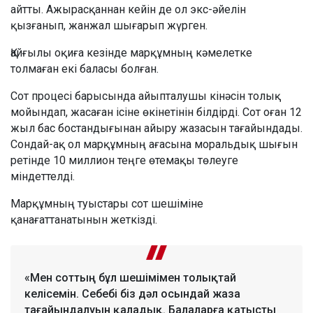
айтты. Ажырасқаннан кейін де ол экс-әйелін
қызғанып, жанжал шығарып жүрген.
Қайғылы оқиға кезінде марқұмның кәмелетке
толмаған екі баласы болған.
Сот процесі барысында айыпталушы кінәсін толық
мойындап, жасаған ісіне өкінетінін білдірді. Сот оған 12
жыл бас бостандығынан айыру жазасын тағайындады.
Сондай-ақ ол марқұмның ағасына моральдық шығын
ретінде 10 миллион теңге өтемақы төлеуге
міндеттелді.
Марқұмның туыстары сот шешіміне
қанағаттанатынын жеткізді.
«Мен соттың бұл шешімімен толықтай
келісемін. Себебі біз дәл осындай жаза
тағайындалуын қаладық. Балаларға қатысты