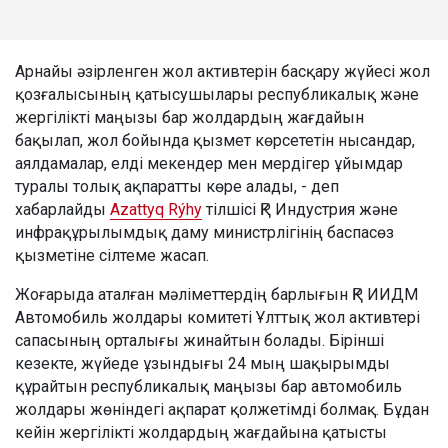
Арнайы әзірленген жол активтерін басқару жүйесі жол
қозғалысының қатысушылары республикалық және
жергілікті маңызы бар жолдардың жағдайын
бақылап, жол бойында қызмет көрсететін нысандар,
аялдамалар, елді мекендер мен мердігер ұйымдар
туралы толық ақпаратты көре алады, - деп
хабарлайды
Azattyq Rýhy
тілшісі ҚР Индустрия және
инфрақұрылымдық даму министрлігінің баспасөз
қызметіне сілтеме жасап.
Жоғарыда аталған мәліметтердің барлығын ҚР ИИДМ
Автомобиль жолдары комитеті Ұлттық жол активтері
сапасының орталығы жинайтын болады. Бірінші
кезекте, жүйеде ұзындығы 24 мың шақырымды
құрайтын республикалық маңызы бар автомобиль
жолдары жөніндегі ақпарат қолжетімді болмақ. Бұдан
кейін жергілікті жолдардың жағдайына қатысты