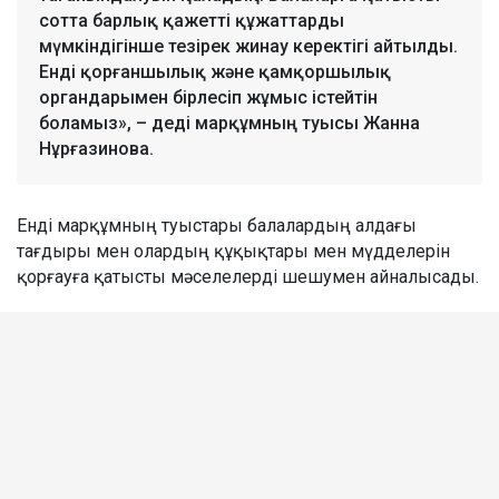
сотта барлық қажетті құжаттарды
мүмкіндігінше тезірек жинау керектігі айтылды.
Енді қорғаншылық және қамқоршылық
органдарымен бірлесіп жұмыс істейтін
боламыз», – деді марқұмның туысы Жанна
Нұрғазинова.
Енді марқұмның туыстары балалардың алдағы
тағдыры мен олардың құқықтары мен мүдделерін
қорғауға қатысты мәселелерді шешумен айналысады.