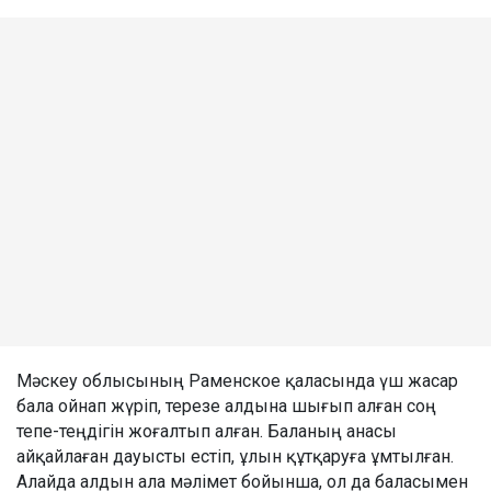
Мәскеу облысының Раменское қаласында үш жасар
бала ойнап жүріп, терезе алдына шығып алған соң
тепе-теңдігін жоғалтып алған. Баланың анасы
айқайлаған дауысты естіп, ұлын құтқаруға ұмтылған.
Алайда алдын ала мәлімет бойынша, ол да баласымен