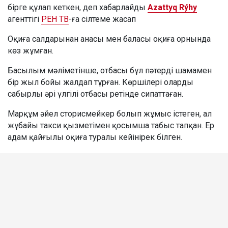
бірге құлап кеткен, деп хабарлайды
Azattyq Rýhy
агенттігі
РЕН ТВ
-ға сілтеме жасап
Оқиға салдарынан анасы мен баласы оқиға орнында
көз жұмған.
Басылым мәліметінше, отбасы бұл пәтерді шамамен
бір жыл бойы жалдап тұрған. Көршілері оларды
сабырлы әрі үлгілі отбасы ретінде сипаттаған.
Марқұм әйел сторисмейкер болып жұмыс істеген, ал
жұбайы такси қызметімен қосымша табыс тапқан. Ер
адам қайғылы оқиға туралы кейінірек білген.