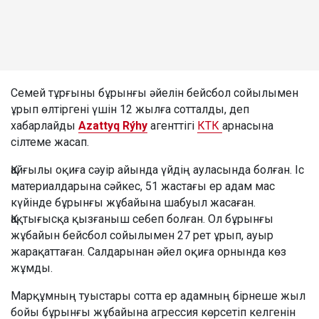
Семей тұрғыны бұрынғы әйелін бейсбол сойылымен
ұрып өлтіргені үшін 12 жылға сотталды, деп
хабарлайды
Azattyq Rýhy
агенттігі
КТК
арнасына
сілтеме жасап.
Қайғылы оқиға сәуір айында үйдің ауласында болған. Іс
материалдарына сәйкес, 51 жастағы ер адам мас
күйінде бұрынғы жұбайына шабуыл жасаған.
Қақтығысқа қызғаныш себеп болған. Ол бұрынғы
жұбайын бейсбол сойылымен 27 рет ұрып, ауыр
жарақаттаған. Салдарынан әйел оқиға орнында көз
жұмды.
Марқұмның туыстары сотта ер адамның бірнеше жыл
бойы бұрынғы жұбайына агрессия көрсетіп келгенін