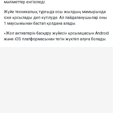
мәліметтер енгізіледі.
Жүйе техникалық тұрғыда осы жылдың мамырында
іске қосылады деп күтілуде. Ал пайдаланушылар оны
1 маусымынан бастап қолдана алады.
«Жол активтерін басқару жүйесі» қосымшасын Android
және iOS платформасынан тегін жүктеп алуға болады.