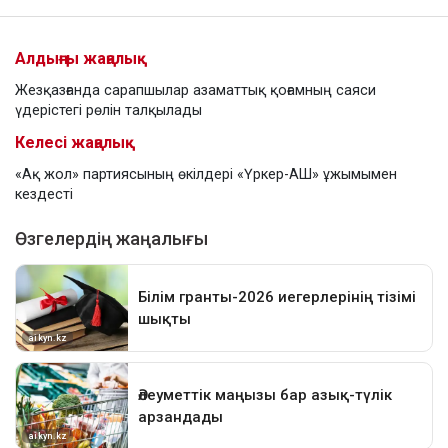
Алдыңғы жаңалық
Жезқазғанда сарапшылар азаматтық қоғамның саяси
үдерістегі рөлін талқылады
Келесі жаңалық
«Ақ жол» партиясының өкілдері «Үркер-АШ» ұжымымен
кездесті