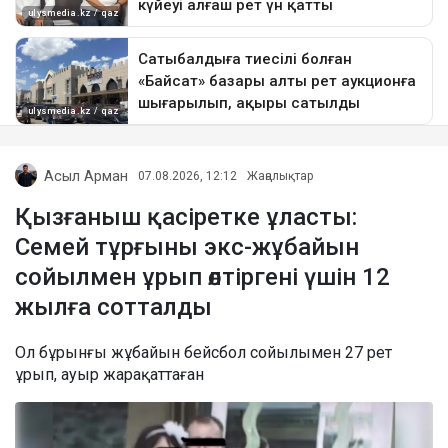
Асыл Арман
07.08.2026, 12:12
Жаңалықтар
Қызғаныш қасіретке ұласты:
Семей тұрғыны экс-жұбайын
сойылмен ұрып өлтіргені үшін 12
жылға сотталды
Ол бұрынғы жұбайын бейсбол сойылымен 27 рет
ұрып, ауыр жарақаттаған