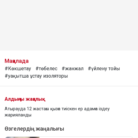
Мақалада
#Көкшетау
#төбелес
#жанжал
#үйлену тойы
#уақытша ұстау изоляторы
Алдыңғы жаңалық
Атырауда 12 жастағы қызға тиіскен ер адамға іздеу
жарияланды