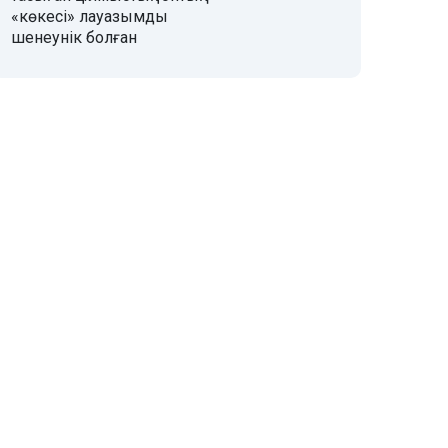
«көкесі» лауазымды
шенеунік болған