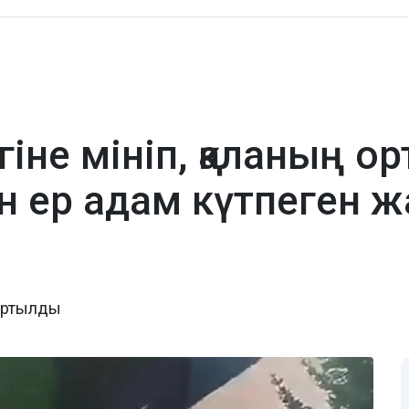
гіне мініп, қаланың о
н ер адам күтпеген ж
тартылды