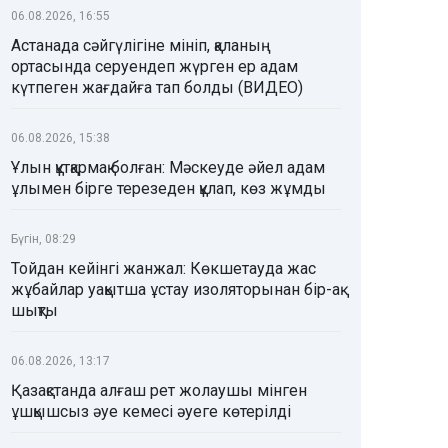
06.08.2026, 16:55
Астанада сәйгүлігіне мініп, қаланың
ортасында серуендеп жүрген ер адам
күтпеген жағдайға тап болды (ВИДЕО)
06.08.2026, 15:38
Ұлын құтқармақ болған: Мәскеуде әйел адам
ұлымен бірге терезеден құлап, көз жұмды
Бүгін, 08:29
Тойдан кейінгі жанжал: Көкшетауда жас
жұбайлар уақытша ұстау изоляторынан бір-ақ
шықты
06.08.2026, 13:17
Қазақстанда алғаш рет жолаушы мінген
ұшқышсыз әуе кемесі әуеге көтерілді