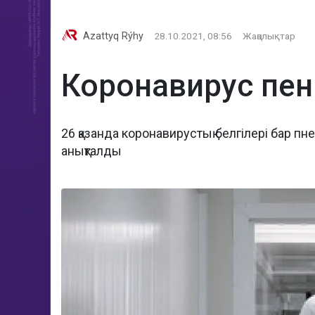
Azattyq Rýhy
28.10.2021, 08:56
Жаңалықтар
Коронавирус пен
26 қазанда коронавирустық белгілері бар п
анықталды