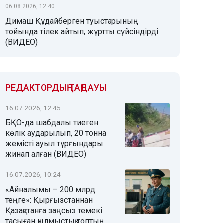
06.08.2026, 12:40
Димаш Құдайберген туыстарының
тойында тілек айтып, жұртты сүйсіндірді
(ВИДЕО)
РЕДАКТОРДЫҢ ТАҢДАУЫ
16.07.2026, 12:45
БҚО-да шабдалы тиеген
көлік аударылып, 20 тонна
жемісті ауыл тұрғындары
жинап алған (ВИДЕО)
16.07.2026, 10:24
«Айналымы – 200 млрд
теңге»: Қырғызстаннан
Қазақстанға заңсыз темекі
тасыған қылмыстық топтың