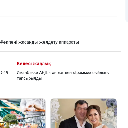
#өкпені жасанды желдету аппараты
Келесі жаңалық
ID-19
Иманбекке АҚШ-тан жеткен «Грэмми» сыйлығы
тапсырылды