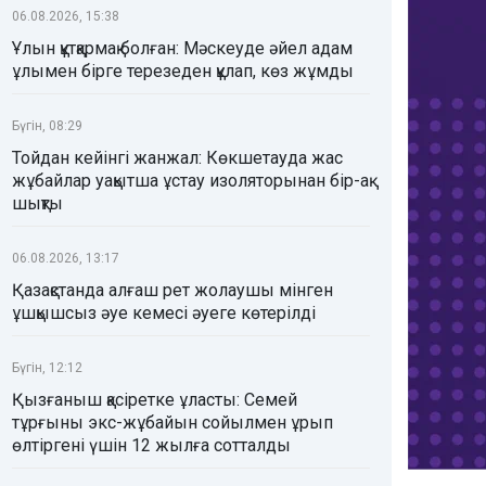
06.08.2026, 15:38
Ұлын құтқармақ болған: Мәскеуде әйел адам
ұлымен бірге терезеден құлап, көз жұмды
Бүгін, 08:29
Тойдан кейінгі жанжал: Көкшетауда жас
жұбайлар уақытша ұстау изоляторынан бір-ақ
шықты
06.08.2026, 13:17
Қазақстанда алғаш рет жолаушы мінген
ұшқышсыз әуе кемесі әуеге көтерілді
Бүгін, 12:12
Қызғаныш қасіретке ұласты: Семей
тұрғыны экс-жұбайын сойылмен ұрып
өлтіргені үшін 12 жылға сотталды