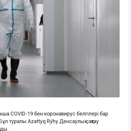
нша COVID-19 бен коронавирус белгілері бар
ұл туралы Azattyq Rýhy Денсаулық сақтау
йды.