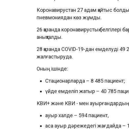
Коронавирустан 27 адам қайтыс болды. 
пневмониядан көз жұмды.
26 қазанда коронавирустық белгілері 
анықталды.
28 қазанда COVID-19-дан емделуді 49 
жалғастыруда.
Оның ішінде:
Стационарларда – 8 485 пациент;
үйде емделіп жатыр – 40 785 паци
КВИ+ және КВИ - мен ауырғандардың 
ауыр халде – 594 пациент,
аса ауыр дәрежедегі жағдайда – 1