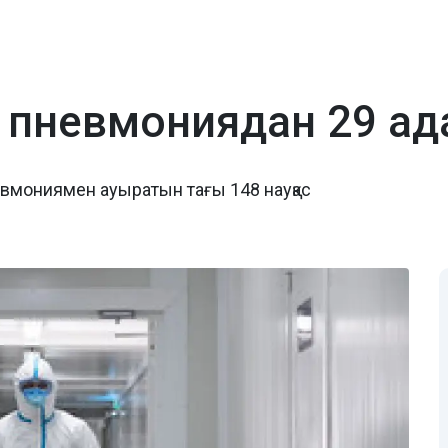
 пневмониядан 29 ад
невмониямен ауыратын тағы 148 науқас