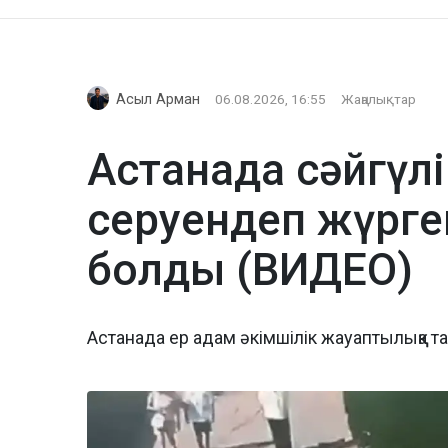
Асыл Арман
06.08.2026, 16:55
Жаңалықтар
Астанада сәйгүлі
серуендеп жүрге
болды (ВИДЕО)
Астанада ер адам әкімшілік жауаптылыққа 