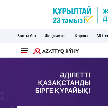
Басты бет
Жаңалықтар
Қаржы
AR tre