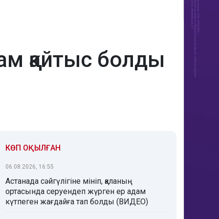
ам қайтыс болды
КӨП ОҚЫЛҒАН
06.08.2026, 16:55
Астанада сәйгүлігіне мініп, қаланың
ортасында серуендеп жүрген ер адам
күтпеген жағдайға тап болды (ВИДЕО)