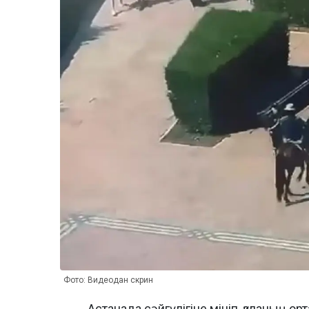
Фото: Видеодан скрин
Астанада сәйгүлігіне мініп, қаланың о