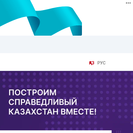
ҚАЗ
РУС