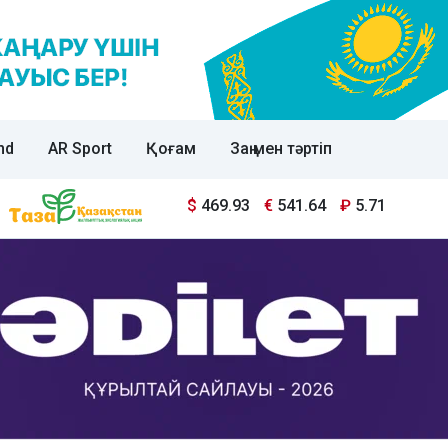
nd
AR Sport
Қоғам
Заң мен тәртіп
$
469.93
€
541.64
₽
5.71