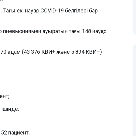
Тағы екі науқас COVID-19 белгілері бар
бар пневмониямен ауыратын тағы 148 науқас
270 адам (43 376 КВИ+ және 5 894 КВИ–)
ент;
ішінде:
52 пациент,