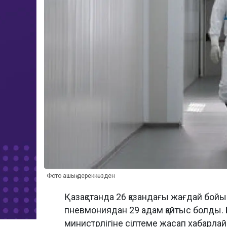
Фото ашық дереккөзден
Қазақстанда 26 қазандағы жағдай бойы
пневмониядан 29 адам қайтыс болды. Б
министрлігіне сілтеме жасап хабарла