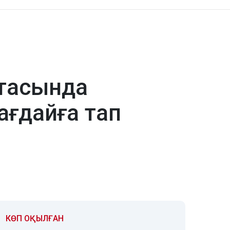
ртасында
ағдайға тап
КӨП ОҚЫЛҒАН