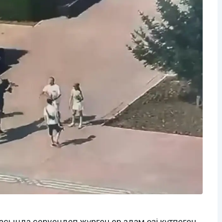
ртасында серуендеп жүрген ер адам өзі күтпеген