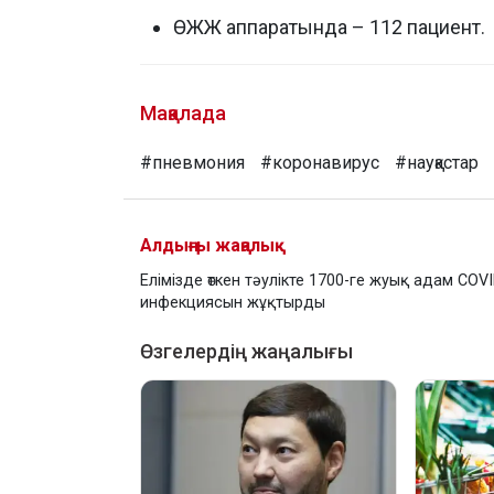
ӨЖЖ аппаратында – 112 пациент.
Мақалада
#пневмония
#коронавирус
#науқастар
Алдыңғы жаңалық
Елімізде өткен тәулікте 1700-ге жуық адам COV
инфекциясын жұқтырды