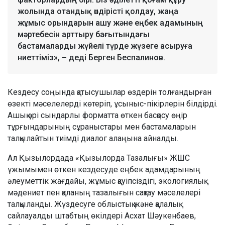
жолында отандық өндірісті қолдау, жаңа
жұмыс орындарын ашу және еңбек адамының
мәртебесін арттыру бағытындағы
бастамаларды жүйелі түрде жүзеге асыруға
ниеттіміз», – деді Берген Беспалинов.
Кездесу соңында қатысушылар өздерін толғандырған
өзекті мәселелерді көтеріп, ұсыныс-пікірлерін білдірді.
Ашық әрі сындарлы форматта өткен басқосу өңір
тұрғындарының сұраныстары мен бастамаларын
талқылайтын тиімді диалог алаңына айналды.
Ал Қызылордада «Қызылорда Тазалығы» ЖШС
ұжымымен өткен кездесуде еңбек адамдарының
әлеуметтік жағдайы, жұмыс қауіпсіздігі, экологиялық
мәдениет пен қаланың тазалығын сақтау мәселелері
талқыланды. Жүздесуге облыстық және қалалық
сайлауалды штабтың өкілдері Асхат Шәукенбаев,