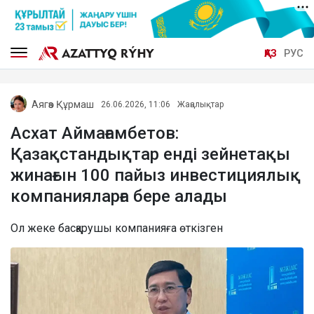
ҚАЗ
РУС
Аягөз Құрмаш
26.06.2026, 11:06
Жаңалықтар
Асхат Аймағамбетов:
Қазақстандықтар енді зейнетақы
жинағын 100 пайыз инвестициялық
компанияларға бере алады
Ол жеке басқарушы компанияға өткізген