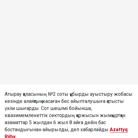
Атырау қаласының №2 соты құбырды ауыстыру жобасы
кезінде алаяқтық жасаған бес айыпталушыға қатысты
үкім шығарды. Сот шешімі бойынша,
квазимемлекеттік сектордың қаржысын жымқыртқан
азаматтар 5 жылдан 6 жыл 8 айға дейін бас
бостандығынан айырылды, деп хабарлайды
Azattyq
Rýhy.