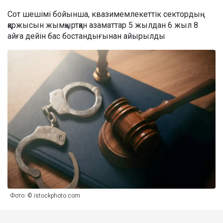
Сот шешімі бойынша, квазимемлекеттік сектордың
қаржысын жымқыртқан азаматтар 5 жылдан 6 жыл 8
айға дейін бас бостандығынан айырылды
Фото: © istockphoto.com