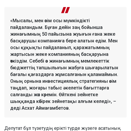
«Мысалы, мен өзім осы мүмкіндікті
пайдаландым. Бұған дейін заң бойынша
жинағымның 50 пайызына жуығын ғана жеке
басқарушы компанияға бере алатын едім. Мен
осы құқықты пайдаланып, қаражатымның
жартысын жеке компанияның басқаруына
өткіздім. Себебі өз жинағымның мемлекеттік
бюджеттің тапшылығын жабуға шығарылатын
бағалы қағаздарға жұмсалғанын қаламаймын.
Оның орнына инвестициялық стратегияны өзім
таңдап, жоғары табыс әкелетін бағыттарға
салғанды жөн көремін. Өйткені зейнетке
шыққанда көбірек зейнетақы алғым келеді», –
деді Асхат Аймағамбетов.
Депутат бұл түзетудің ерікті түрде жүзеге асатынын,