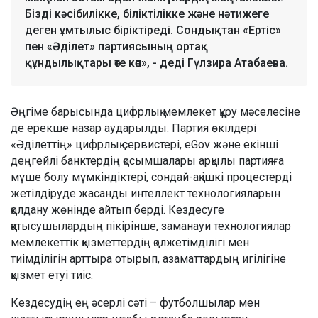
Бізді кәсібилікке, біліктілікке және нәтижеге
деген ұмтылыс біріктіреді. Сондықтан «Ертіс»
пен «Әділет» партиясының ортақ
құндылықтары өте көп», - деді Гүлзира Атабаева.
Әңгіме барысында цифрлық мемлекет құру мәселесіне
де ерекше назар аударылды. Партия өкілдері
«Әділеттің» цифрлық сервистері, eGov және екінші
деңгейлі банктердің қосымшалары арқылы партияға
мүше болу мүмкіндіктері, сондай-ақ ішкі процестерді
жетілдіруде жасанды интеллект технологияларын
қолдану жөнінде айтып берді. Кездесуге
қатысушылардың пікірінше, заманауи технологиялар
мемлекеттік қызметтердің қолжетімділігі мен
тиімділігін арттыра отырып, азаматтардың игілігіне
қызмет етуі тиіс.
Кездесудің ең әсерлі сәті – футболшылар мен