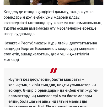
Кездесуде отандық өндірісті дамыту, жаңа жұмыс
орындарын құру, еңбек ұжымдарын қолдау,
кәсіпкерлікті ынталандыру және ел экономикасының
тұрақты өсімін қамтамасыз ету мәселелеріне ерекше
назар аударылды.
Қазақстан Республикасы Құрылтайы депутаттығына
кандидат Берген Беспалинов кездесудің маңызын
атап өтіп, ашық диалогтың қоғам үшін қажеттілігін
жеткізді.
«Бүгінгі кездесулердің басты мақсаты –
халықтың пікірін тыңдап, нақты ұсыныстарын
ескеру. Өндіріс орындарында еңбек етіп жүрген
азаматтардың мәселелері мен бастамалары
елдің болашағын айқындайтын маңызды
факторлардың бірі. Біз әділетті қоғам құру