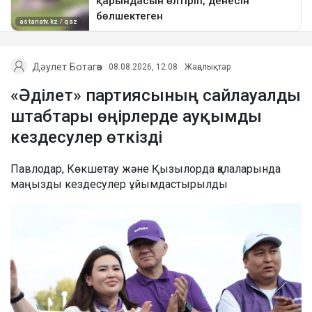
Дәулет Ботагөз
08.08.2026, 12:08
Жаңалықтар
«Әділет» партиясының сайлауалды
штабтары өңірлерде ауқымды
кездесулер өткізді
Павлодар, Көкшетау және Қызылорда қалаларында
маңызды кездесулер ұйымдастырылды