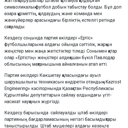
жаттықтырушылар штабы қолтаңба қалдырған
символикалық футбол добын табыстау болды. Бұл доп
өзара құрметтің, қолдаудың және команда мен
жанкүйерлер арасындағы бірліктің естелігі ретінде
сақталады.
Кездесу соңында партия өкілдері «Ертіс»
футболшыларына алдағы ойында сәттілік, жарқын
жеңістер мен жаңа жетістіктер тіледі. Сонымен қатар
олар «Ертістің» жеңістері әлдеқашан бүкіл Павлодар
облысының мақтанышына айналғанын атап өтті.
Партия өкілдері Көкшетау қаласындағы ауыл
шаруашылығы техникасын өндіретін отандық «Kazrost
Engineering» кәсіпорнында Қазақстан Республикасы
Құрылтайы депутаттарын сайлау алдындағы үгіт-
насихат науқанын жүргізді.
Кездесу барысында сайлауалды штаб өкілдері
партияның бағдарламасының негізгі басымдықтары
таныстырылды. Штаб мүшелері алдағы кезеңге