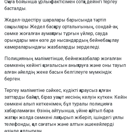
Оқиға бойынша ұрлық фактісімен сотқа дейінгі тергеу
басталды.
Жедел-іздестіру шаралары барысында тәртіп
сақшылары Жедел басқару орталығының, сондай-ақ
сөмке жоғалған аумақтағы тұрғын үйлер, сауда
орындары мен өзге де нысандардың бейнебақылау
камераларындағы жазбаларды зерделеді.
Полицияның мәліметінше, бейнежазбалар жоғалған
сөмкенің кейінгі қозғалысын анықтауға және оны тауып
алған әйелдің жеке басын белгілеуге мүмкіндік
берген.
Тергеу мәліметіне сәйкес, күдікті қараусыз қалған
заттарды байқап, біраз уақыт иесінің келуін күткен. Кейін
сөмкені алып кеткенімен, бұл туралы полицияға
хабарламаған. Өзінің айтуынша, үйіне қайтып бара
жатқан жолда сөмкені лақтырып жіберіп, ішіндегі ұялы
телефонды, қол сағатын және алтын әшекейлерді
өзінде қалдырған.