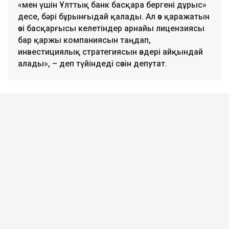
«мен үшін Ұлттық банк басқара бергені дұрыс»
десе, бәрі бұрынғыдай қалады. Ал өз қаражатын
өзі басқарғысы келетіндер арнайы лицензиясы
бар қаржы компаниясын таңдап,
инвестициялық стратегиясын өздері айқындай
алады», – деп түйіндеді сөзін депутат.