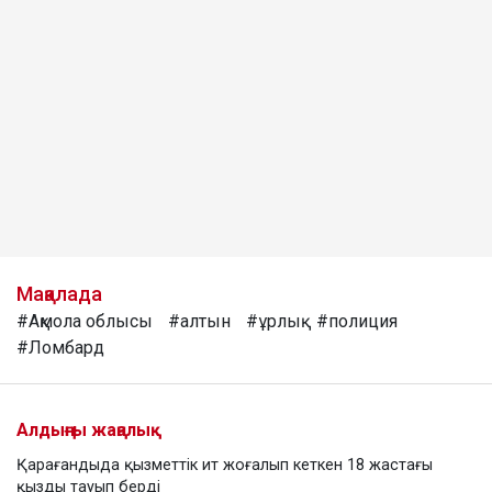
Мақалада
#Ақмола облысы
#алтын
#ұрлық
#полиция
#Ломбард
Алдыңғы жаңалық
Қарағандыда қызметтік ит жоғалып кеткен 18 жастағы
қызды тауып берді