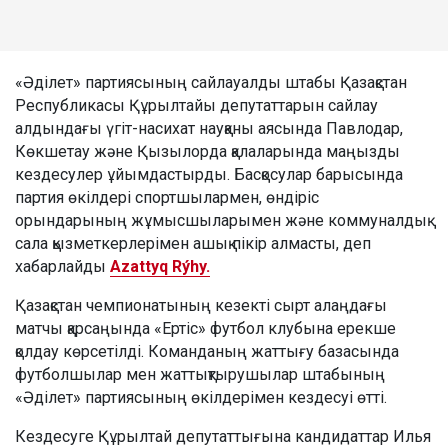
«Әділет» партиясының сайлауалды штабы Қазақстан
Республикасы Құрылтайы депутаттарын сайлау
алдындағы үгіт-насихат науқаны аясында Павлодар,
Көкшетау және Қызылорда қалаларында маңызды
кездесулер ұйымдастырды. Басқосулар барысында
партия өкілдері спортшылармен, өндіріс
орындарының жұмысшыларымен және коммуналдық
сала қызметкерлерімен ашық пікір алмасты, деп
хабарлайды
Azattyq Rýhy.
Қазақстан чемпионатының кезекті сырт алаңдағы
матчы қарсаңында «Ертіс» футбол клубына ерекше
қолдау көрсетілді. Команданың жаттығу базасында
футболшылар мен жаттықтырушылар штабының
«Әділет» партиясының өкілдерімен кездесуі өтті.
Кездесуге Құрылтай депутаттығына кандидаттар Илья