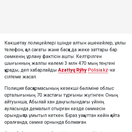
Көкшетау полицейлері ішінде алтын әшекейлер, ұялы
телефон, қол сағаты және басқа да жеке заттары бар
сөмкенің ұрлану фактісін ашты. Келтірілген
шығынның жалпы көлемі 3 млн 470 мың теңгені
құрады, деп хабарлайды
Azattyq Rýhy
Polisia.kz
-ке
сілтеме жасап.
Полиция басқармасының кезекші бөліміне облыс
орталығының 70 жастағы тұрғыны жүгінген. Оның
айтуынша, Абылай хан даңғылындағы үйінің
ауласында демалып отырған кезде сөмкесін
орындықта ұмытып кеткен. Біраз уақыттан кейін қайта
оралғанда, сөмке орнында болмаған.