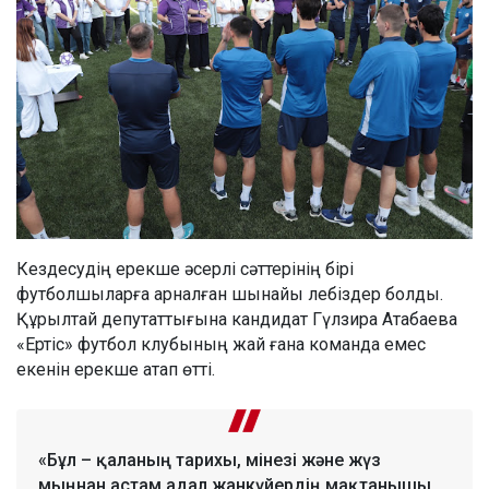
Кездесудің ерекше әсерлі сәттерінің бірі
футболшыларға арналған шынайы лебіздер болды.
Құрылтай депутаттығына кандидат Гүлзира Атабаева
«Ертіс» футбол клубының жай ғана команда емес
екенін ерекше атап өтті.
«Бұл – қаланың тарихы, мінезі және жүз
мыңнан астам адал жанкүйердің мақтанышы.