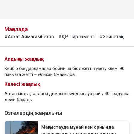
Мақалада
#Асхат Аймағамбетов
#ҚР Парламенті
#Зейнетақы
Алдыңғы жаңалық
Кейбір бағдарламалар бойынша бюджетті түзету көлемі 90
пайызға жетті – Әлихан Смайылов
Келесі жаңалық
Аптап ыстық: алдағы демалыс күндері ауа райы 40 градусқа
дейін барады