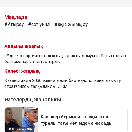
Мақалада
#Атырау
#сот үкімі
#ақша жымқыру
Алдыңғы жаңалық
«Әділет» партиясы халықтың тұрақты дамуына бағытталған
бастамаларын таныстырды
Келесі жаңалық
Қазақстанда 2036 жылға дейін биотехнологияны дамыту
стратегиясы талқыланды: ДСМ