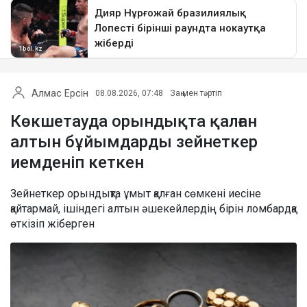
Алмас Ерсін
08.08.2026, 07:48
Заң мен тәртіп
Көкшетауда орындықта қалған
алтын бұйымдарды зейнеткер
иемденіп кеткен
Зейнеткер орындықта ұмыт қалған сөмкені иесіне
қайтармай, ішіндегі алтын әшекейлердің бірін ломбардқа
өткізіп жіберген