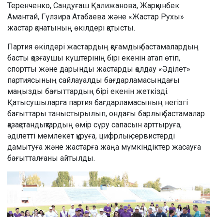
Теренченко, Сандуғаш Қалижанова, Жарқынбек
Амантай, Гүлзира Атабаева және «Жастар Рухы»
жастар қанатының өкілдері қатысты.
Партия өкілдері жастардың қоғамдық бастамалардың
басты қозғаушы күштерінің бірі екенін атап өтіп,
спортты және дарынды жастарды қолдау «Әділет»
партиясының сайлауалды бағдарламасындағы
маңызды бағыттардың бірі екенін жеткізді.
Қатысушыларға партия бағдарламасының негізгі
бағыттары таныстырылып, ондағы барлық бастамалар
қазақстандықтардың өмір сүру сапасын арттыруға,
әділетті мемлекет құруға, цифрлық сервистерді
дамытуға және жастарға жаңа мүмкіндіктер жасауға
бағытталғаны айтылды.