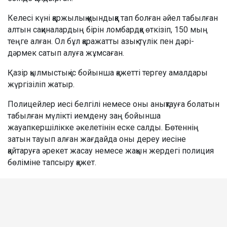
Келесі күні қаржылық қиындыққа тап болған әйел табылған
алтын сақиналардың бірін ломбардқа өткізіп, 150 мың
теңге алған. Ол бұл қаражатты азық-түлік пен дәрі-
дәрмек сатып алуға жұмсаған.
Қазір қылмыстық іс бойынша қажетті тергеу амалдары
жүргізіліп жатыр.
Полицейлер иесі белгілі немесе оны анықтауға болатын
табылған мүлікті иемдену заң бойынша
жауапкершілікке әкелетінін еске салды. Бөтеннің
затын тауып алған жағдайда оны дереу иесіне
қайтаруға әрекет жасау немесе жақын жердегі полиция
бөліміне тапсыру қажет.