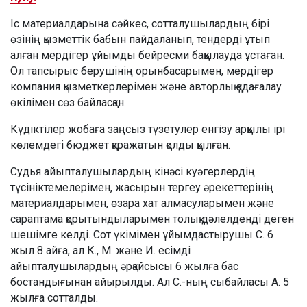
Іс материалдарына сәйкес, сотталушылардың бірі
өзінің қызметтік бабын пайдаланып, тендерді ұтып
алған мердігер ұйымды бейресми бақылауда ұстаған.
Ол тапсырыс берушінің орынбасарымен, мердігер
компания қызметкерлерімен және авторлық қадағалау
өкілімен сөз байласқан.
Күдіктілер жобаға заңсыз түзетулер енгізу арқылы ірі
көлемдегі бюджет қаражатын қолды қылған.
Судья айыпталушылардың кінәсі куәгерлердің
түсініктемелерімен, жасырын тергеу әрекеттерінің
материалдарымен, өзара хат алмасуларымен және
сараптама қорытындыларымен толық дәлелденді деген
шешімге келді. Сот үкімімен ұйымдастырушы С. 6
жыл 8 айға, ал К., М. және И. есімді
айыпталушылардың әрқайсысы 6 жылға бас
бостандығынан айырылды. Ал С.-ның сыбайласы А. 5
жылға сотталды.