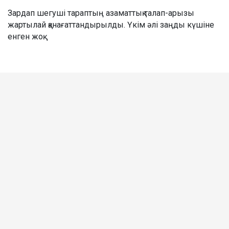
Зардап шегуші тараптың азаматтық талап-арызы
жартылай қанағаттандырылды. Үкім әлі заңды күшіне
енген жоқ.