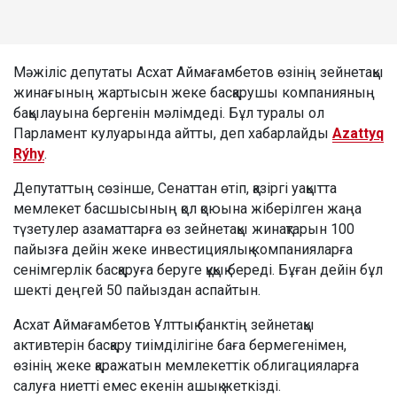
Мәжіліс депутаты Асхат Аймағамбетов өзінің зейнетақы
жинағының жартысын жеке басқарушы компанияның
бақылауына бергенін мәлімдеді. Бұл туралы ол
Парламент кулуарында айтты, деп хабарлайды
Azattyq
Rýhy
.
Депутаттың сөзінше, Сенаттан өтіп, қазіргі уақытта
мемлекет басшысының қол қоюына жіберілген жаңа
түзетулер азаматтарға өз зейнетақы жинақтарын 100
пайызға дейін жеке инвестициялық компанияларға
сенімгерлік басқаруға беруге құқық береді. Бұған дейін бұл
шекті деңгей 50 пайыздан аспайтын.
Асхат Аймағамбетов Ұлттық банктің зейнетақы
активтерін басқару тиімділігіне баға бермегенімен,
өзінің жеке қаражатын мемлекеттік облигацияларға
салуға ниетті емес екенін ашық жеткізді.