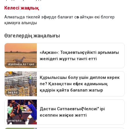
Келесі жаңалық
Алматыда тікелей эфирде балағат сөз айтқан екі блогер
қамауға алынды