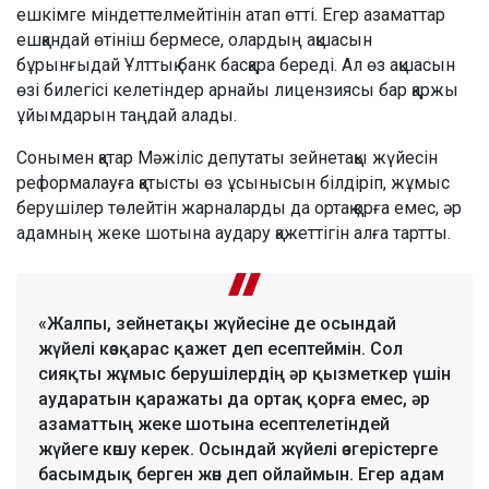
ешкімге міндеттелмейтінін атап өтті. Егер азаматтар
ешқандай өтініш бермесе, олардың ақшасын
бұрынғыдай Ұлттық банк басқара береді. Ал өз ақшасын
өзі билегісі келетіндер арнайы лицензиясы бар қаржы
ұйымдарын таңдай алады.
Сонымен қатар Мәжіліс депутаты зейнетақы жүйесін
реформалауға қатысты өз ұсынысын білдіріп, жұмыс
берушілер төлейтін жарналарды да ортақ қорға емес, әр
адамның жеке шотына аудару қажеттігін алға тартты.
«Жалпы, зейнетақы жүйесіне де осындай
жүйелі көзқарас қажет деп есептеймін. Сол
сияқты жұмыс берушілердің әр қызметкер үшін
аударатын қаражаты да ортақ қорға емес, әр
азаматтың жеке шотына есептелетіндей
жүйеге көшу керек. Осындай жүйелі өзгерістерге
басымдық берген жөн деп ойлаймын. Егер адам