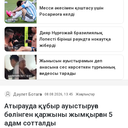
Дәулет Ботагөз
08.08.2026, 13:45
Жаңалықтар
Атырауда құбыр ауыстыруға
бөлінген қаржыны жымқырған 5
адам сотталды