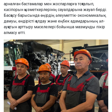
арналған бастамалар мен жоспарларға тоқталып,
кәсіпорын қызметкерлерінің сауалдарына жауап берді.
Басқосу барысында өңірдің әлеуметтік-экономикалық
дамуы, өндірісті қолдау және еңбек адамдарының әл-
ауқатын арттыру мәселелері бойынша мазмұнды пікір
алмасу өтті.