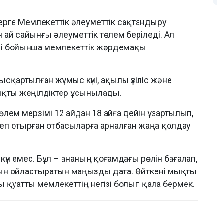
ерге Мемлекеттік әлеуметтік сақтандыру
н ай сайынғы әлеуметтік төлем беріледі. Ал
імі бойынша мемлекеттік жәрдемақы
сқартылған жұмыс күні, ақылы үзіліс және
яқты жеңілдіктер ұсынылады.
лем мерзімі 12 айдан 18 айға дейін ұзартылып,
еп отырған отбасыларға арналған жаңа қолдау
 күн емес. Бұл – ананың қоғамдағы рөлін бағалап,
ын ойластыратын маңызды дата. Өйткені мықты
 қуатты мемлекеттің негізі болып қала бермек.