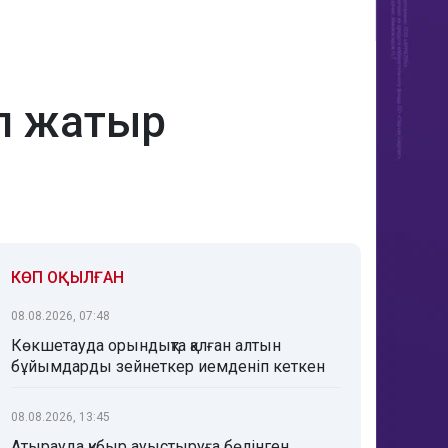
ып жатыр
КӨП ОҚЫЛҒАН
08.08.2026, 07:48
Көкшетауда орындықта қалған алтын
бұйымдарды зейнеткер иемденіп кеткен
08.08.2026, 13:45
Атырауда құбыр ауыстыруға бөлінген