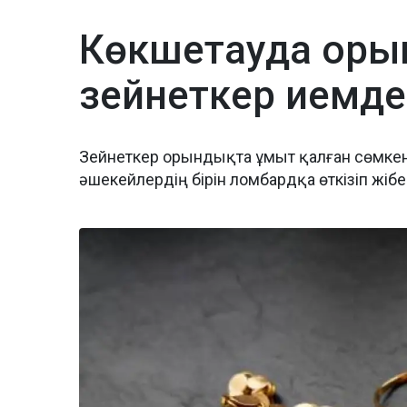
Көкшетауда оры
зейнеткер иемде
Зейнеткер орындықта ұмыт қалған сөмкені 
әшекейлердің бірін ломбардқа өткізіп жіб