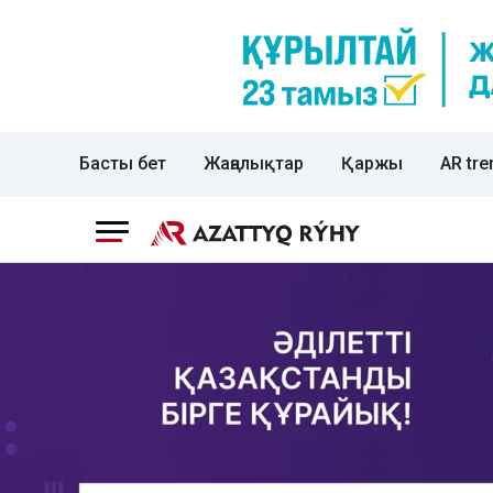
Басты бет
Жаңалықтар
Қаржы
AR tre