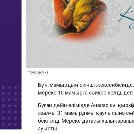
Фото: gov.kz
Бүгін, мамырдың екінші жексенбісінде,
мереке 10 мамырға сәйкес келді, де
Бұған дейін елімізде Аналар күні қырк
жылғы 31 мамырдағы қаулысына сәйк
бекітілді. Мереке датасы халықаралы
ауысты.