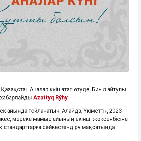
 Қазақстан Аналар күнін атап өтуде. Биыл айтулы
п хабарлайды
Azattyq Rýhy.
үйек айында тойланатын. Алайда, Үкіметтің 2023
ес, мереке мамыр айының екінші жексенбісіне
қ стандарттарға сәйкестендіру мақсатында