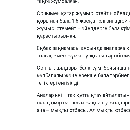
теңге жұмсалған.
Сонымен қатар жұмыс істейтін әйелд
қорынан бала 1,5 жасқа толғанға дейі
жұмыс істемейтін әйелдерге бала күт
қарастырылған.
Еңбек заңнамасы аясында аналарға қы
толық емес жұмыс уақыты тәртібі си
Соңғы жылдары бала күтімі бойынша тө
көпбалалы және ерекше бала тәрбиел
тетіктері енгізілді.
Аналар күні – тек құттықтау айтылатын
оның өмір сапасын жақсарту жолдар
ана – мықты отбасы. Ал мықты отбасы