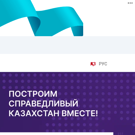
ҚАЗ
РУС