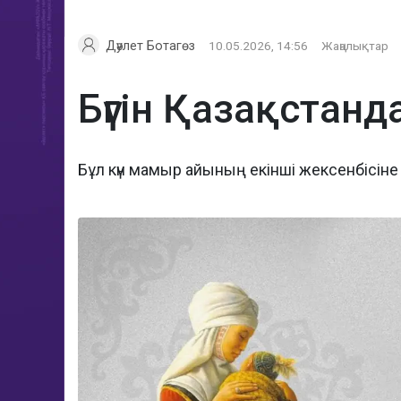
Дәулет Ботагөз
10.05.2026, 14:56
Жаңалықтар
Бүгін Қазақстанд
Бұл күн мамыр айының екінші жексенбісіне 