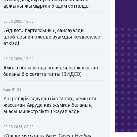
қаржыны жымқырған 5 адам сотталды
08.08.2026, 12:08
«Әділет» партиясының сайлауалды
штабтары өңірлерде ауқымды кездесулер
өткізді
08.08.2026, 18:00
Ақмола облысында полицейлер жоғалған
баланы бір сағатта тапты (ВИДЕО)
Бүгін, 01:23
Үш рет қабылдаудан бас тартқан, кейін ота
жасалған: Ақтауда көз жұмған баланың
анасы министрліктен жауап алды
08.08.2026, 08:23
«Әлі де мүмкіндік бар»: Саясат Нұрбек