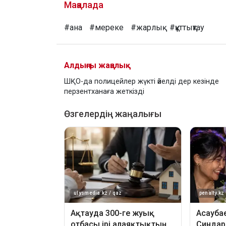
Мақалада
#ана
#мереке
#жарлық
#құттықтау
Алдыңғы жаңалық
ШҚО-да полицейлер жүкті әйелді дер кезінде
перзентханаға жеткізді