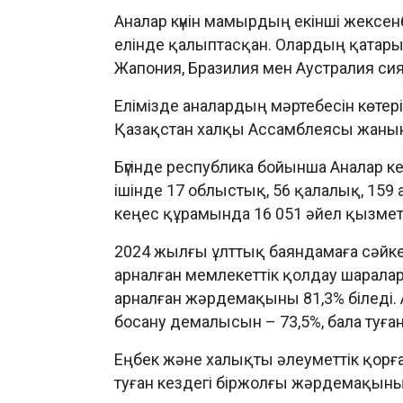
Аналар күнін мамырдың екінші жексенб
елінде қалыптасқан. Олардың қатарын
Жапония, Бразилия мен Аустралия си
Елімізде аналардың мәртебесін көтер
Қазақстан халқы Ассамблеясы жанын
Бүгінде республика бойынша Аналар ке
ішінде 17 облыстық, 56 қалалық, 159
кеңес құрамында 16 051 әйел қызмет
2024 жылғы ұлттық баяндамаға сәйке
арналған мемлекеттік қолдау шарала
арналған жәрдемақыны 81,3% біледі. Ат
босану демалысын – 73,5%, бала туған
Еңбек және халықты әлеуметтік қорға
туған кездегі біржолғы жәрдемақыны 