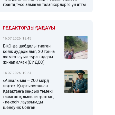
грантқа түсе алмаған талапкерлерге үн қатты
РЕДАКТОРДЫҢ ТАҢДАУЫ
16.07.2026, 12:45
БҚО-да шабдалы тиеген
көлік аударылып, 20 тонна
жемісті ауыл тұрғындары
жинап алған (ВИДЕО)
16.07.2026, 10:24
«Айналымы – 200 млрд
теңге»: Қырғызстаннан
Қазақстанға заңсыз темекі
тасыған қылмыстық топтың
«көкесі» лауазымды
шенеунік болған