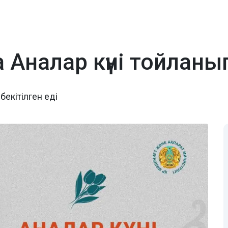
а Аналар күні тойлан
бекітілген еді