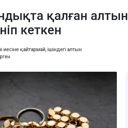
ндықта қалған алты
ніп кеткен
иесіне қайтармай, ішіндегі алтын
ерген