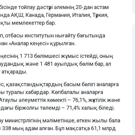
ісінде тойлау дәстүрі әлемнің 20-дан астам
да АҚШ, Канада, Германия, Италия, Түркия,
яқты мемлекеттер бар.
іп, отбасы институтын нығайту бағытында
ан «Аналар кеңесі» құрылған.
ңесінің 1 713 бөлімшесі жұмыс істейді, оның
 аудандық және 1 481 ауылдық бөлім бар, ал
 атқарады.
с, қазақстандықтардың басым бөлігі аналарға
ры туралы хабардар. Көпбалалы аналарға
аулы әлеуметтік көмекті – 76,1%, жүктілік және
дағы біржолғы төлемді – 71,4% халық біледі.
у министрлігінің мәліметінше, өткен жылы бала
338 мың адам алған. Бұл мақсатқа 61,1 млрд