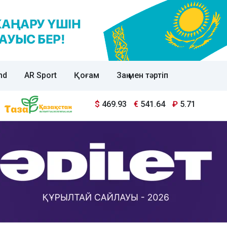
nd
AR Sport
Қоғам
Заң мен тәртіп
$
469.93
€
541.64
₽
5.71