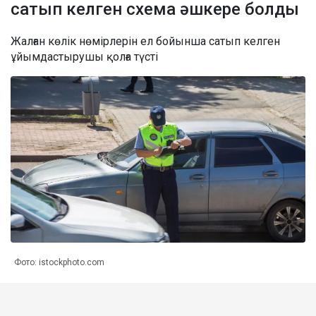
сатып келген схема әшкере болды
Жалған көлік нөмірлерін ел бойынша сатып келген
ұйымдастырушы қолға түсті
Фото: istockphoto.com