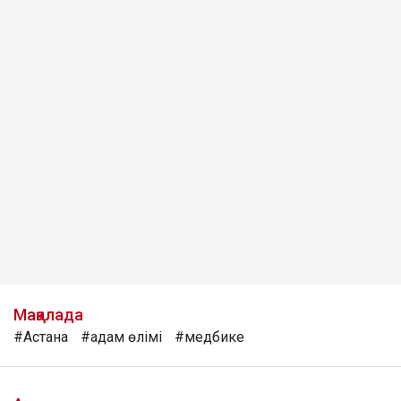
Мақалада
#Астана
#адам өлімі
#медбике