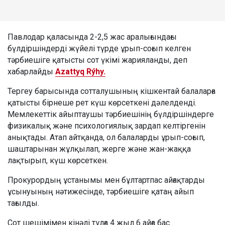
Павлодар қаласында 2-2,5 жас аралығындағы
бүлдіршіндерді жүйелі түрде ұрып-соғып келген
тәрбиешіге қатысты сот үкімі жарияланды, деп
хабарлайды
Azattyq Rýhy.
Тергеу барысында сотталушының кішкентай балаларға
қатысты бірнеше рет күш көрсеткені дәлелденді.
Мемлекеттік айыптаушы тәрбиешінің бүлдіршіндерге
физикалық және психологиялық зардап келтіргенін
анықтады. Атап айтқанда, ол балаларды ұрып-соғып,
шаштарынан жұлқылап, жерге және жан-жаққа
лақтырып, күш көрсеткен.
Прокурордың ұстанымы мен бұлтартпас айғақтарды
ұсынуының нәтижесінде, тәрбиешіге қатаң айып
тағылды.
Сот шешімімен кінәлі тұлға 4 жыл 6 айға бас