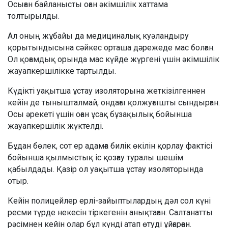
Осыған байланысты оған әкімшілік хаттама
толтырылды.
Ал оның жұбайы да медициналық куәландыру
қорытындысына сәйкес орташа дәрежеде мас болған.
Ол қоғамдық орында мас күйде жүргені үшін әкімшілік
жауапкершілікке тартылды.
Күдікті уақытша ұстау изоляторына жеткізілгеннен
кейін де тынышталмай, ондағы қолжуғышты сындырған.
Осы әрекеті үшін оған ұсақ бұзақылық бойынша
жауапкершілік жүктелді.
Бұдан бөлек, сот ер адамға билік өкілін қорлау фактісі
бойынша қылмыстық іс қозғау туралы шешім
қабылдады. Қазір ол уақытша ұстау изоляторында
отыр.
Кейін полицейлер ерлі-зайыптылардың дәл сол күні
ресми түрде некесін тіркегенін анықтаған. Салтанатты
рәсімнен кейін олар бұл күнді атап өтуді ұйғарған.