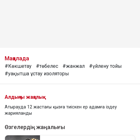
Мақалада
#Көкшетау
#төбелес
#жанжал
#үйлену тойы
#уақытша ұстау изоляторы
Алдыңғы жаңалық
Атырауда 12 жастағы қызға тиіскен ер адамға іздеу
жарияланды