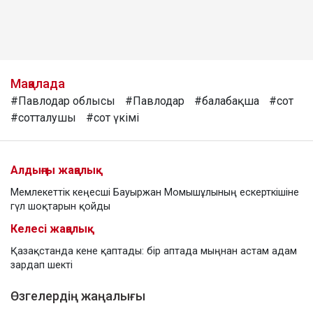
Мақалада
#Павлодар облысы
#Павлодар
#балабақша
#сот
#сотталушы
#сот үкімі
Алдыңғы жаңалық
Мемлекеттік кеңесші Бауыржан Момышұлының ескерткішіне
гүл шоқтарын қойды
Келесі жаңалық
Қазақстанда кене қаптады: бір аптада мыңнан астам адам
зардап шекті