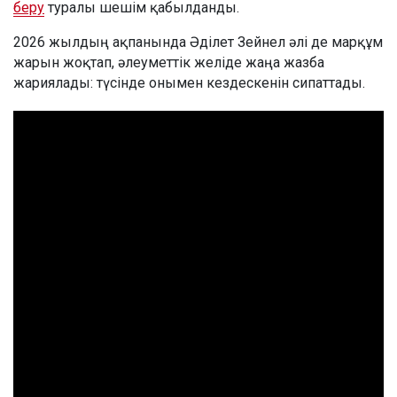
беру
туралы шешім қабылданды.
2026 жылдың ақпанында Әділет Зейнел әлі де марқұм
жарын жоқтап, әлеуметтік желіде жаңа жазба
жариялады: түсінде онымен кездескенін сипаттады.