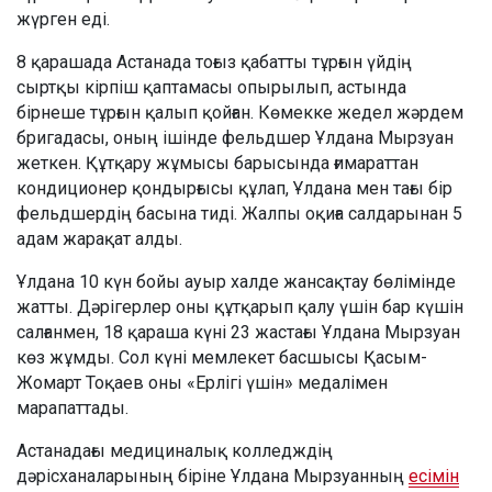
жүрген еді.
8 қарашада Астанада тоғыз қабатты тұрғын үйдің
сыртқы кірпіш қаптамасы опырылып, астында
бірнеше тұрғын қалып қойған. Көмекке жедел жәрдем
бригадасы, оның ішінде фельдшер Ұлдана Мырзуан
жеткен. Құтқару жұмысы барысында ғимараттан
кондиционер қондырғысы құлап, Ұлдана мен тағы бір
фельдшердің басына тиді. Жалпы оқиға салдарынан 5
адам жарақат алды.
Ұлдана 10 күн бойы ауыр халде жансақтау бөлімінде
жатты. Дәрігерлер оны құтқарып қалу үшін бар күшін
салғанмен, 18 қараша күні 23 жастағы Ұлдана Мырзуан
көз жұмды. Сол күні мемлекет басшысы Қасым-
Жомарт Тоқаев оны «Ерлігі үшін» медалімен
марапаттады.
Астанадағы медициналық колледждің
дәрісханаларының біріне Ұлдана Мырзуанның
есімін