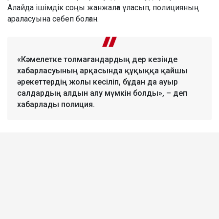
Алайда ішімдік соңы жанжалға ұласып, полицияның
араласуына себеп болған.
«Кәмелетке толмағандардың дер кезінде
хабарласуының арқасында құқыққа қайшы
әрекеттердің жолы кесіліп, бұдан да ауыр
салдардың алдын алу мүмкін болды», – деп
хабарлады полиция.