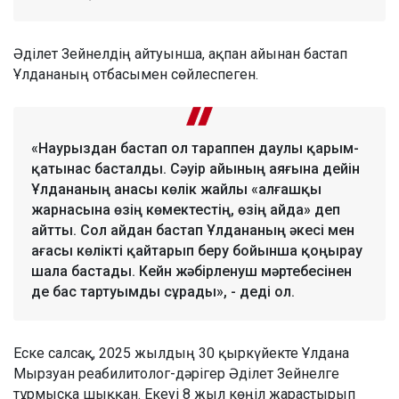
Әділет Зейнелдің айтуынша, ақпан айынан бастап
Ұлдананың отбасымен сөйлеспеген.
«Наурыздан бастап ол тараппен даулы қарым-
қатынас басталды. Сәуір айының аяғына дейін
Ұлдананың анасы көлік жайлы «алғашқы
жарнасына өзің көмектестің, өзің айда» деп
айтты. Сол айдан бастап Ұлдананың әкесі мен
ағасы көлікті қайтарып беру бойынша қоңырау
шала бастады. Кейн жәбірленуш мәртебесінен
де бас тартуымды сұрады», - деді ол.
Еске салсақ, 2025 жылдың 30 қыркүйекте Ұлдана
Мырзуан реабилитолог-дәрігер Әділет Зейнелге
тұрмысқа шыққан. Екеуі 8 жыл көңіл жарастырып