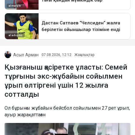
Асыл Арман
07.08.2026, 12:12
Жаңалықтар
Қызғаныш қасіретке ұласты: Семей
тұрғыны экс-жұбайын сойылмен
ұрып өлтіргені үшін 12 жылға
сотталды
Ол бұрынғы жұбайын бейсбол сойылымен 27 рет ұрып,
ауыр жарақаттаған