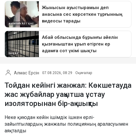
Алмас Ерсін
07.08.2026, 08:29
Оқиғалар
Тойдан кейінгі жанжал: Көкшетауда
жас жұбайлар уақытша ұстау
изоляторынан бір-ақ шықты
Неке қиюдан кейін ішімдік ішкен ерлі-
зайыптылардың жанжалы полицияның араласуымен
аяқталды