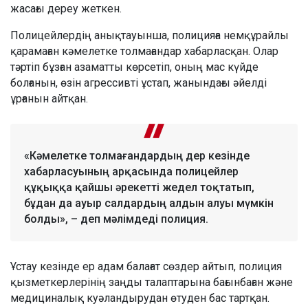
жасағы дереу жеткен.
Полицейлердің анықтауынша, полицияға немқұрайлы
қарамаған кәмелетке толмағандар хабарласқан. Олар
тәртіп бұзған азаматты көрсетіп, оның мас күйде
болғанын, өзін агрессивті ұстап, жанындағы әйелді
ұрғанын айтқан.
«Кәмелетке толмағандардың дер кезінде
хабарласуының арқасында полицейлер
құқыққа қайшы әрекетті жедел тоқтатып,
бұдан да ауыр салдардың алдын алуы мүмкін
болды», – деп мәлімдеді полиция.
Ұстау кезінде ер адам балағат сөздер айтып, полиция
қызметкерлерінің заңды талаптарына бағынбаған және
медициналық куәландырудан өтуден бас тартқан.