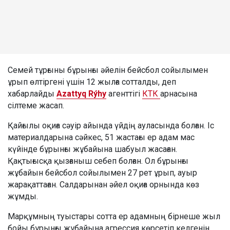
Семей тұрғыны бұрынғы әйелін бейсбол сойылымен
ұрып өлтіргені үшін 12 жылға сотталды, деп
хабарлайды
Azattyq Rýhy
агенттігі
КТК
арнасына
сілтеме жасап.
Қайғылы оқиға сәуір айында үйдің ауласында болған. Іс
материалдарына сәйкес, 51 жастағы ер адам мас
күйінде бұрынғы жұбайына шабуыл жасаған.
Қақтығысқа қызғаныш себеп болған. Ол бұрынғы
жұбайын бейсбол сойылымен 27 рет ұрып, ауыр
жарақаттаған. Салдарынан әйел оқиға орнында көз
жұмды.
Марқұмның туыстары сотта ер адамның бірнеше жыл
бойы бұрынғы жұбайына агрессия көрсетіп келгенін