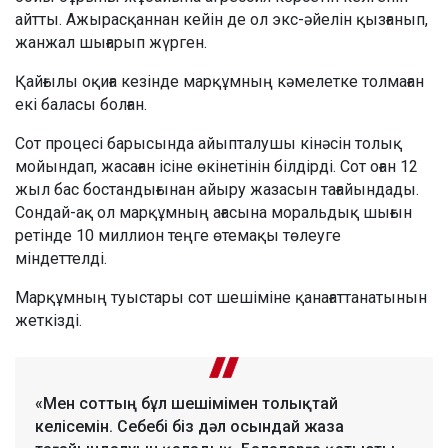
айтты. Ажырасқаннан кейін де ол экс-әйелін қызғанып,
жанжал шығарып жүрген.
Қайғылы оқиға кезінде марқұмның кәмелетке толмаған
екі баласы болған.
Сот процесі барысында айыпталушы кінәсін толық
мойындап, жасаған ісіне өкінетінін білдірді. Сот оған 12
жыл бас бостандығынан айыру жазасын тағайындады.
Сондай-ақ ол марқұмның ағасына моральдық шығын
ретінде 10 миллион теңге өтемақы төлеуге
міндеттелді.
Марқұмның туыстары сот шешіміне қанағаттанатынын
жеткізді.
«Мен соттың бұл шешімімен толықтай
келісемін. Себебі біз дәл осындай жаза