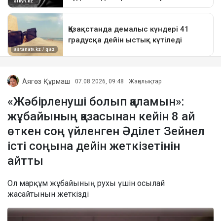
Аягөз Құрмаш
07.08.2026, 09:48
Жаңалықтар
«Жәбірленуші болып қаламын»:
жұбайының қазасынан кейін 8 ай
өткен соң үйленген Әділет Зейнел
істі соңына дейін жеткізетінін
айтты
Ол марқұм жұбайының рухы үшін осылай
жасайтынын жеткізді