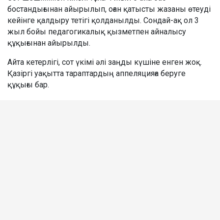
бостандығынан айырылып, оған қатысты жазаны өтеуді
кейінге қалдыру тетігі қолданылды. Сондай-ақ ол 3
жыл бойы педагогикалық қызметпен айналысу
құқығынан айырылды.
Айта кетерлігі, сот үкімі әлі заңды күшіне енген жоқ.
Қазіргі уақытта тараптардың аппеляцияға беруге
құқығы бар.