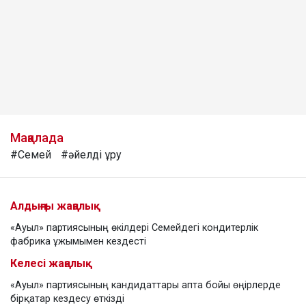
Мақалада
#Семей
#әйелді ұру
Алдыңғы жаңалық
«Ауыл» партиясының өкілдері Семейдегі кондитерлік
фабрика ұжымымен кездесті
Келесі жаңалық
«Ауыл» партиясының кандидаттары апта бойы өңірлерде
бірқатар кездесу өткізді