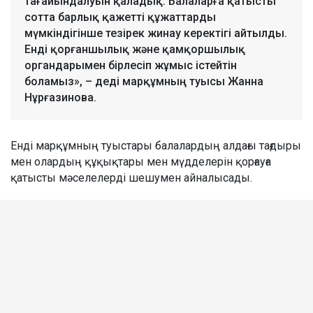
тағайындалуын қаладық. Балаларға қатысты
сотта барлық қажетті құжаттарды
мүмкіндігінше тезірек жинау керектігі айтылды.
Енді қорғаншылық және қамқоршылық
органдарымен бірлесіп жұмыс істейтін
боламыз», – деді марқұмның туысы Жанна
Нұрғазинова.
Енді марқұмның туыстары балалардың алдағы тағдыры
мен олардың құқықтары мен мүдделерін қорғауға
қатысты мәселелерді шешумен айналысады.