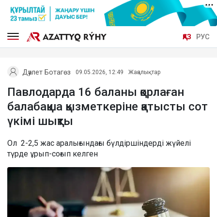
ҚАЗ
РУС
Дәулет Ботагөз
09.05.2026, 12:49
Жаңалықтар
Павлодарда 16 баланы қорлаған
балабақша қызметкеріне қатысты сот
үкімі шықты
Ол 2-2,5 жас аралығындағы бүлдіршіндерді жүйелі
түрде ұрып-соғып келген