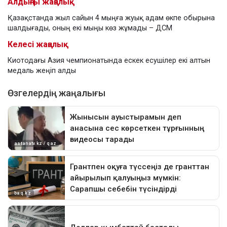
Алдыңғы жаңалық
Қазақстанда жыл сайын 4 мыңға жуық адам өкпе обырына
шалдығады, оның екі мыңы көз жұмады – ДСМ
Келесі жаңалық
Киотодағы Азия чемпионатында ескек есушілер екі алтын
медаль жеңіп алды