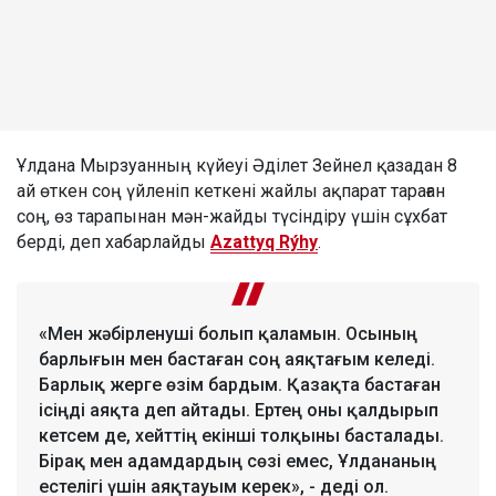
Ұлдана Мырзуанның күйеуі Әділет Зейнел қазадан 8
ай өткен соң үйленіп кеткені жайлы ақпарат тараған
соң, өз тарапынан мән-жайды түсіндіру үшін сұхбат
берді, деп хабарлайды
Azattyq Rýhy
.
«Мен жәбірленуші болып қаламын. Осының
барлығын мен бастаған соң аяқтағым келеді.
Барлық жерге өзім бардым. Қазақта бастаған
ісіңді аяқта деп айтады. Ертең оны қалдырып
кетсем де, хейттің екінші толқыны басталады.
Бірақ мен адамдардың сөзі емес, Ұлдананың
естелігі үшін аяқтауым керек», - деді ол.