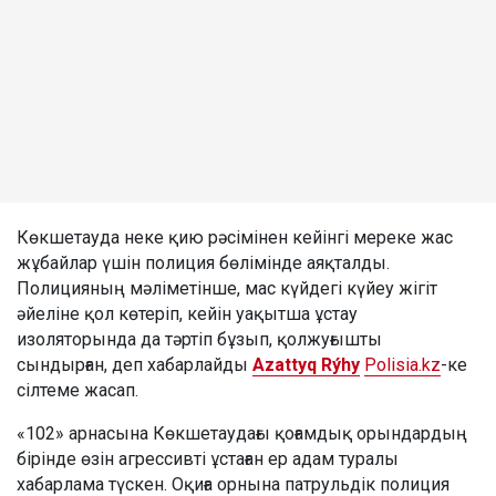
Көкшетауда неке қию рәсімінен кейінгі мереке жас
жұбайлар үшін полиция бөлімінде аяқталды.
Полицияның мәліметінше, мас күйдегі күйеу жігіт
әйеліне қол көтеріп, кейін уақытша ұстау
изоляторында да тәртіп бұзып, қолжуғышты
сындырған, деп хабарлайды
Azattyq Rýhy
Polisia.kz
-ке
сілтеме жасап.
«102» арнасына Көкшетаудағы қоғамдық орындардың
бірінде өзін агрессивті ұстаған ер адам туралы
хабарлама түскен. Оқиға орнына патрульдік полиция