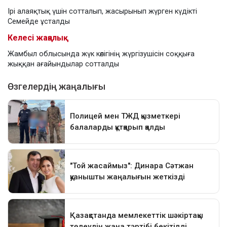
Ірі алаяқтық үшін сотталып, жасырынып жүрген күдікті
Семейде ұсталды
Келесі жаңалық
Жамбыл облысында жүк көлігінің жүргізушісін соққыға
жыққан ағайындылар сотталды