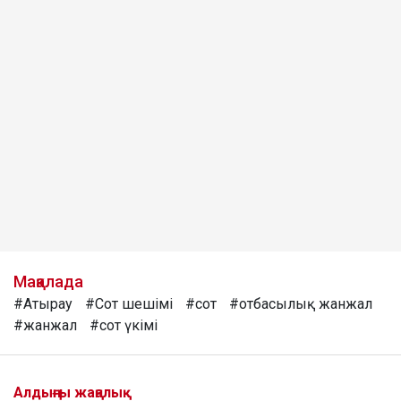
Мақалада
#Атырау
#Сот шешімі
#сот
#отбасылық жанжал
#жанжал
#сот үкімі
Алдыңғы жаңалық