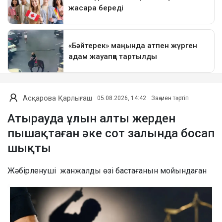
Асқарова Қарлығаш
05.08.2026, 14:42
Заң мен тәртіп
Атырауда ұлын алты жерден
пышақтаған әке сот залында босап
шықты
Жәбірленуші жанжалды өзі бастағанын мойындаған