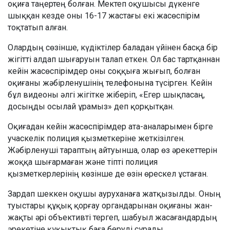
оқиға таңертең болған. Мектеп оқушысы дүкенге
шыққан кезде оны 16-17 жастағы екі жасөспірім
тоқтатып алған.
Олардың сөзінше, күдіктілер баладан үйінен басқа бір
жігітті алдап шығаруын талап еткен. Ол бас тартқаннан
кейін жасөспірімдер оны соққыға жығып, болған
оқиғаны жәбірленушінің телефонына түсірген. Кейін
бұл видеоны әлгі жігітке жіберіп, «Егер шықпасаң,
досыңды осылай ұрамыз» деп қорқытқан.
Оқиғадан кейін жасөспірімдер ата-аналарымен бірге
учаскелік полиция қызметкеріне жеткізілген.
Жәбірленуші тараптың айтуынша, олар өз әрекеттерін
жоққа шығармаған және тіпті полиция
қызметкерлерінің көзінше де өзін өрескел ұстаған.
Зардап шеккен оқушы ауруханаға жатқызылды. Оның
туыстары құқық қорғау органдарынан оқиғаны жан-
жақты әрі объективті тергеп, шабуыл жасағандардың
әрекетіне құқықтық баға беруді сұрады.