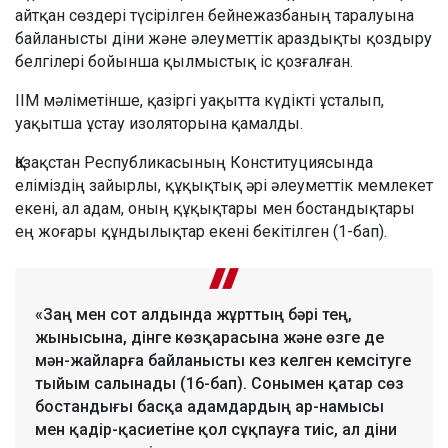
айтқан сөздері түсірілген бейнежазбаның таралуына
байланысты діни және әлеуметтік араздықты қоздыру
белгілері бойынша қылмыстық іс қозғалған.
ІІМ мәліметінше, қазіргі уақытта күдікті ұсталып,
уақытша ұстау изоляторына қамалды.
Қазақстан Республикасының Конституциясында
еліміздің зайырлы, құқықтық әрі әлеуметтік мемлекет
екені, ал адам, оның құқықтары мен бостандықтары
ең жоғары құндылықтар екені бекітілген (1-бап).
«Заң мен сот алдында жұрттың бәрі тең,
жынысына, дінге көзқарасына және өзге де
мән-жайларға байланысты кез келген кемсітуге
тыйым салынады (16-бап). Сонымен қатар сөз
бостандығы басқа адамдардың ар-намысы
мен қадір-қасиетіне қол сұқпауға тиіс, ал діни