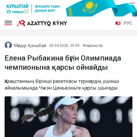
ҚАЗ
РУС
Мөлдір Қазыбай
26.04.2026, 20:09
Жаңалықтар
Елена Рыбакина бүгін Олимпиада
чемпионына қарсы ойнайды
Қазақстанның бірінші ракеткасы турнирдің үшінші
айналымында Чжэн Циньвэньге қарсы шығады