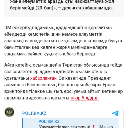
және әлеуметтік араздықты насихаттауға жол
берілмейді (23-бап)», – делінген хабарламада.
ІІМ ескертеді: адамның қадір-қасиетін қорлайтын,
әйелдерді кемсітетін, діни немесе әлеуметтік
араздықты қоздыратын не қоғамдық келісімді бұзуға
бағытталған кез келген жария мәлімдемелерге
заңнамаға сәйкес құқықтық баға беріледі.
Айта кетейік, осыған дейін Түркістан облысында тойда
сөз сөйлеген ер адамға қатысты қылмыстық іс
қозғалғаны
хабарланған
. Өз кезегінде Президент
әкімшілігі басшысының бірінші орынбасары Ерлан
Қарин тойда тілекке шығып, ерсі уағыз айтып кеткен ер
адамның видеосына қатысты
пікір білдірді
.