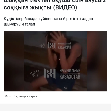
соққыға жықты (ВИДЕО)
Күдіктілер баладан үйінен тағы бір жігітті алдап
шығаруын талап
Фото: Видеодан скрин