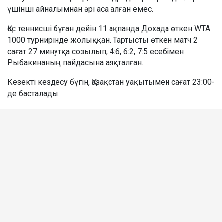
үшінші айналымнан әрі аса алған емес.
Қос теннисші бұған дейін 11 ақпанда Дохада өткен WTA
1000 турнирінде жолыққан. Тартысты өткен матч 2
сағат 27 минутқа созылып, 4:6, 6:2, 7:5 есебімен
Рыбакинаның пайдасына аяқталған.
Кезекті кездесу бүгін, Қазақстан уақытымен сағат 23:00-
де басталады.