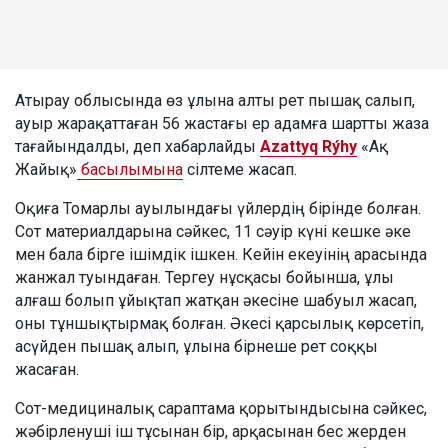
Атырау облысында өз ұлына алты рет пышақ салып,
ауыр жарақаттаған 56 жастағы ер адамға шартты жаза
тағайындалды, деп хабарлайды
Azattyq Rýhy
«Ақ
Жайық»
басылымына
сілтеме жасап.
Оқиға Томарлы ауылындағы үйлердің бірінде болған.
Сот материалдарына сәйкес, 11 сәуір күні кешке әке
мен бала бірге ішімдік ішкен. Кейін екеуінің арасында
жанжал туындаған. Тергеу нұсқасы бойынша, ұлы
алғаш болып ұйықтап жатқан әкесіне шабуыл жасап,
оны тұншықтырмақ болған. Әкесі қарсылық көрсетіп,
асүйден пышақ алып, ұлына бірнеше рет соққы
жасаған.
Сот-медициналық сараптама қорытындысына сәйкес,
жәбірленуші іш тұсынан бір, арқасынан бес жерден