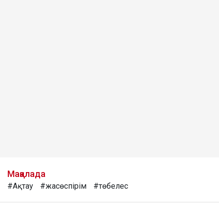
Мақалада
#Ақтау
#жасөспірім
#төбелес