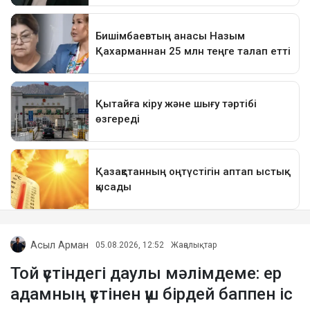
Асыл Арман
05.08.2026, 12:52
Жаңалықтар
Той үстіндегі даулы мәлімдеме: ер
адамның үстінен үш бірдей баппен іс