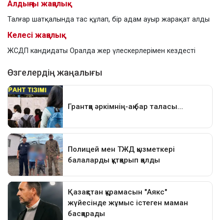
Алдыңғы жаңалық
Талғар шатқалында тас құлап, бір адам ауыр жарақат алды
Келесі жаңалық
ЖСДП кандидаты Оралда жер үлескерлерімен кездесті