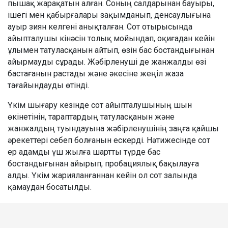
пышақ жарақатын алған. Соның салдарынан бауыры,
ішегі мен қабырғалары зақымданып, денсаулығына
ауыр зиян келгені анықталған. Сот отырысында
айыпталушы кінәсін толық мойындап, оқиғадан кейін
ұлымен татуласқанын айтып, өзін бас бостандығынан
айырмауды сұрады. Жәбірленуші де жанжалды өзі
бастағанын растады және әкесіне жеңіл жаза
тағайындауды өтінді.
Үкім шығару кезінде сот айыпталушының шын
өкінетінін, тараптардың татуласқанын және
жанжалдың туындауына жәбірленушінің заңға қайшы
әрекеттері себеп болғанын ескерді. Нәтижесінде сот
ер адамды үш жылға шартты түрде бас
бостандығынан айырып, пробациялық бақылауға
алды. Үкім жарияланғаннан кейін ол сот залында
қамаудан босатылды.