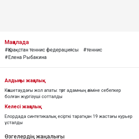
Мақалада
#Қазақстан теннис федерациясы
#теннис
#Елена Рыбакина
Алдыңғы жаңалық
Көкшетаудағы жол апаты: төрт адамның өліміне себепкер
болған жүргізуші сотталды
Келесі жаңалық
Елордада синтетикалық есірткі таратқан 19 жастағы курьер
ұсталды