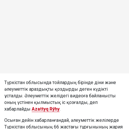
Түркістан облысында тойлардың бірінде діни және
әлеуметтік араздықты қоздырды деген күдікті
ұсталды. Әлеуметтік желідегі видеоға байланысты
оның үстінен қылмыстық іс қозғалды, деп
хабарлайды
Azattyq Rýhy
.
Осыған дейін хабарланғандай, әлеуметтік желілерде
Түркістан облысының 66 жастағы тұрғынының жария