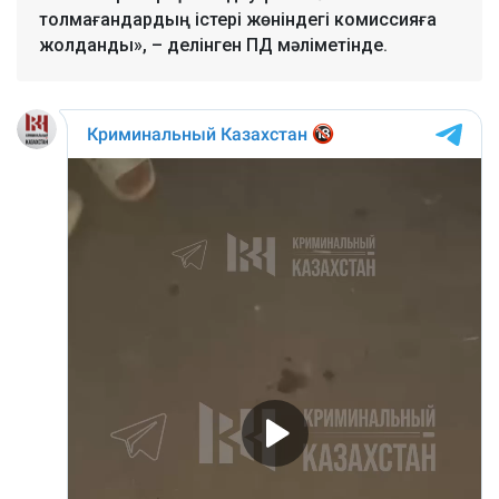
толмағандардың істері жөніндегі комиссияға
жолданды», – делінген ПД мәліметінде.