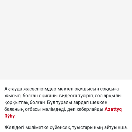
Ақтауда жасөспірімдер мектеп оқушысын соққыға
жығып, болған оқиғаны видеоға түсіріп, сол арқылы
қорқытпақ болған. Бұл туралы зардап шеккен
баланың отбасы мәлімдеді, деп хабарлайды
Azattyq
Rýhy
.
Желідегі мәліметке сүйенсек, туыстарының айтуынша,