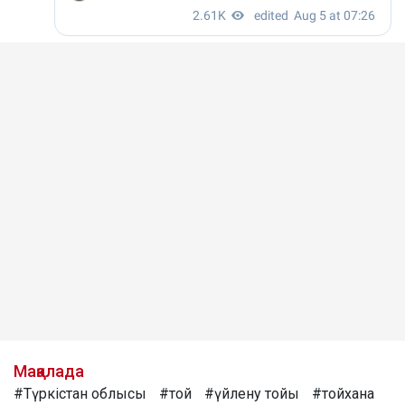
Мақалада
#Түркістан облысы
#той
#үйлену тойы
#тойхана