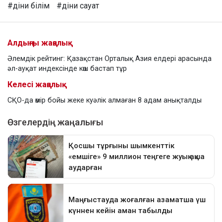
#діни білім
#діни сауат
Алдыңғы жаңалық
Әлемдік рейтинг: Қазақстан Орталық Азия елдері арасында
әл-ауқат индексінде көш бастап тұр
Келесі жаңалық
СҚО-да өмір бойы жеке куәлік алмаған 8 адам анықталды