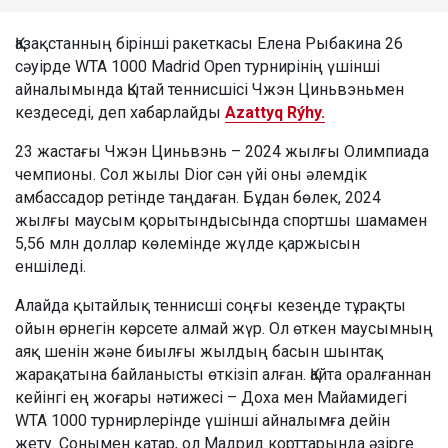
Қазақстанның бірінші ракеткасы Елена Рыбакина 26
сәуірде WTA 1000 Madrid Open турнирінің үшінші
айналымында Қытай теннисшісі Чжэн Циньвэньмен
кездеседі, деп хабарлайды
Azattyq Rýhy.
23 жастағы Чжэн Циньвэнь – 2024 жылғы Олимпиада
чемпионы. Сол жылы Dior сән үйі оны әлемдік
амбассадор ретінде таңдаған. Бұдан бөлек, 2024
жылғы маусым қорытындысында спортшы шамамен
5,56 млн доллар көлемінде жүлде қаржысын
еншіледі.
Алайда қытайлық теннисші соңғы кезеңде тұрақты
ойын өрнегін көрсете алмай жүр. Ол өткен маусымның
аяқ шенін және биылғы жылдың басын шынтақ
жарақатына байланысты өткізіп алған. Қайта оралғаннан
кейінгі ең жоғары нәтижесі – Доха мен Майамидегі
WTA 1000 турнирлерінде үшінші айналымға дейін
жету. Сонымен қатар, ол Мадрид корттарында әзірге