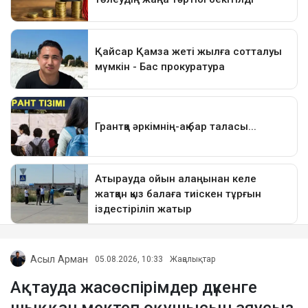
Асыл Арман
05.08.2026, 10:33
Жаңалықтар
Ақтауда жасөспірімдер дүкенге
шыққан мектеп оқушысын аяусыз