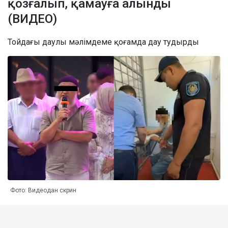
қозғалып, қамауға алынды
(ВИДЕО)
Тойдағы даулы мәлімдеме қоғамда дау тудырды
Фото: Видеодан скрин