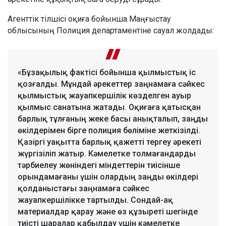
Агенттік тілшісі оқиға бойынша Маңғыстау
облысының Полиция департаментіне сауал жолдады:
«Бұзақылық фактісі бойынша қылмыстық іс
қозғалды. Мұндай әрекеттер заңнамаға сәйкес
қылмыстық жауапкершілік көзделген ауыр
қылмыс санатына жатады. Оқиғаға қатысқан
барлық тұлғаның жеке басы анықталып, заңды
өкілдерімен бірге полиция бөліміне жеткізілді.
Қазіргі уақытта барлық қажетті тергеу әрекеті
жүргізіліп жатыр. Кәмелетке толмағандарды
тәрбиелеу жөніндегі міндеттерін тиісінше
орындамағаны үшін олардың заңды өкілдері
қолданыстағы заңнамаға сәйкес
жауапкершілікке тартылды. Сондай-ақ
материалдар қарау және өз құзыреті шегінде
тиісті шаралар қабылдау үшін кәмелетке