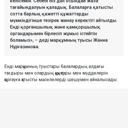
келісемін. Себебі біз дәл осындай жаза
тағайындалуын қаладық. Балаларға қатысты
сотта барлық қажетті құжаттарды
мүмкіндігінше тезірек жинау керектігі айтылды.
Енді қорғаншылық және қамқоршылық
органдарымен бірлесіп жұмыс істейтін
боламыз», – деді марқұмның туысы Жанна
Нұрғазинова.
Енді марқұмның туыстары балалардың алдағы
тағдыры мен олардың құқықтары мен мүдделерін
қорғауға қатысты мәселелерді шешумен айналысады.