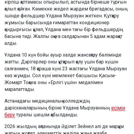
кірпіш қаптамасы опырылып, астында бірнеше тұрғын
қалып қойған. Көмекке жедел жәрдем бригадасы, оның
ішінде фельдшер Ұлдана Мырзуан жеткен. Құтқару
жұмысы барысында ғимараттан кондиционер
қондырғысы құлап, Ұлдана мен тағы бір фельдшердің
басына тиді. Жалпы оқиға салдарынан 5 адам жарақат
алды.
Ұлдана 10 күн бойы ауыр халде жансақтау бөлімінде
жатты. Дәрігерлер оны құтқарып қалу үшін бар күшін
салғанмен, 18 қараша күні 23 жастағы Ұлдана Мырзуан
көз жұмды. Сол күні мемлекет басшысы Қасым-
Жомарт Тоқаев оны «Ерлігі үшін» медалімен
марапаттады.
Астанадағы медициналық колледждің
дәрісханаларының біріне Ұлдана Мырзуанның
есімін
беру
туралы шешім қабылданды.
2026 жылдың ақпанында Әділет Зейнел әлі де марқұм
жарын жоқтап, әлеуметтік желіде жаңа жазба