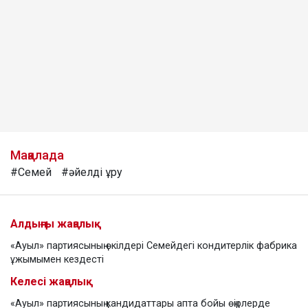
Мақалада
#Семей
#әйелді ұру
Алдыңғы жаңалық
«Ауыл» партиясының өкілдері Семейдегі кондитерлік фабрика
ұжымымен кездесті
Келесі жаңалық
«Ауыл» партиясының кандидаттары апта бойы өңірлерде