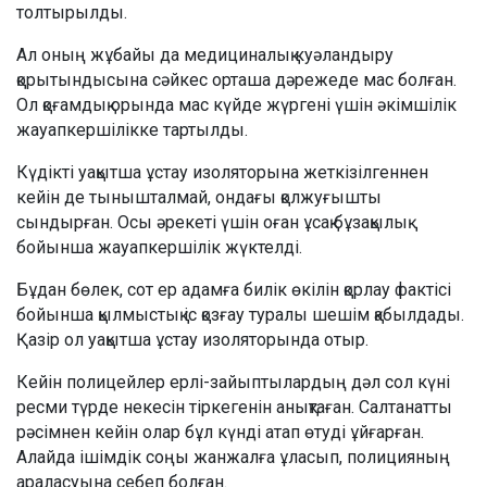
толтырылды.
Ал оның жұбайы да медициналық куәландыру
қорытындысына сәйкес орташа дәрежеде мас болған.
Ол қоғамдық орында мас күйде жүргені үшін әкімшілік
жауапкершілікке тартылды.
Күдікті уақытша ұстау изоляторына жеткізілгеннен
кейін де тынышталмай, ондағы қолжуғышты
сындырған. Осы әрекеті үшін оған ұсақ бұзақылық
бойынша жауапкершілік жүктелді.
Бұдан бөлек, сот ер адамға билік өкілін қорлау фактісі
бойынша қылмыстық іс қозғау туралы шешім қабылдады.
Қазір ол уақытша ұстау изоляторында отыр.
Кейін полицейлер ерлі-зайыптылардың дәл сол күні
ресми түрде некесін тіркегенін анықтаған. Салтанатты
рәсімнен кейін олар бұл күнді атап өтуді ұйғарған.
Алайда ішімдік соңы жанжалға ұласып, полицияның
араласуына себеп болған.