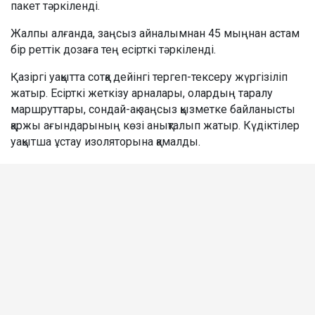
пакет тәркіленді.
Жалпы алғанда, заңсыз айналымнан 45 мыңнан астам
бір реттік дозаға тең есірткі тәркіленді.
Қазіргі уақытта сотқа дейінгі тергеп-тексеру жүргізіліп
жатыр. Есірткі жеткізу арналары, олардың таралу
маршруттары, сондай-ақ заңсыз қызметке байланысты
қаржы ағындарының көзі анықталып жатыр. Күдіктілер
уақытша ұстау изоляторына қамалды.