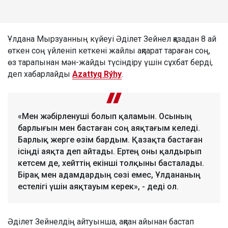
Ұлдана Мырзуанның күйеуі Әділет Зейнел қазадан 8 ай
өткен соң үйленіп кеткені жайлы ақпарат тараған соң,
өз тарапынан мән-жайды түсіндіру үшін сұхбат берді,
деп хабарлайды
Azattyq Rýhy
.
«Мен жәбірленуші болып қаламын. Осының
барлығын мен бастаған соң аяқтағым келеді.
Барлық жерге өзім бардым. Қазақта бастаған
ісіңді аяқта деп айтады. Ертең оны қалдырып
кетсем де, хейттің екінші толқыны басталады.
Бірақ мен адамдардың сөзі емес, Ұлдананың
естелігі үшін аяқтауым керек», - деді ол.
Әділет Зейнелдің айтуынша, ақпан айынан бастап