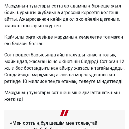
Марқұмның туыстары сотта ер адамның бірнеше жыл
бойы бұрынғы жұбайына агрессия көрсетіп келгенін
айтты. Ажырасқаннан кейін де ол экс-әйелін қызғанып,
жанжал шығарып жүрген.
Қайғылы оқиға кезінде марқұмның кәмелетке толмаған
екі баласы болған.
Сот процесі барысында айыпталушы кінәсін толық
мойындап, жасаған ісіне өкінетінін білдірді. Сот оған 12
жыл бас бостандығынан айыру жазасын тағайындады.
Сондай-ақ ол марқұмның ағасына моральдық шығын
ретінде 10 миллион теңге өтемақы төлеуге міндеттелді.
Марқұмның туыстары сот шешіміне қанағаттанатынын
жеткізді.
«Мен соттың бұл шешімімен толықтай