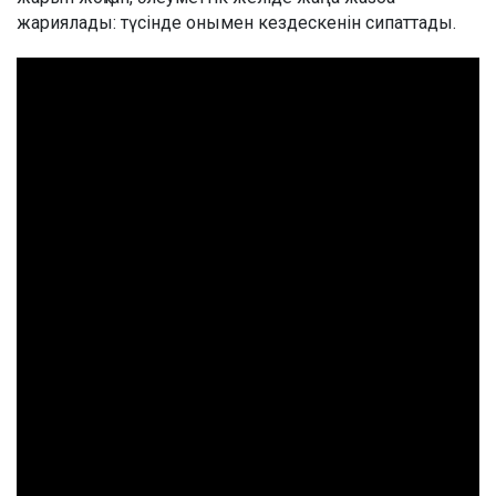
жариялады: түсінде онымен кездескенін сипаттады.