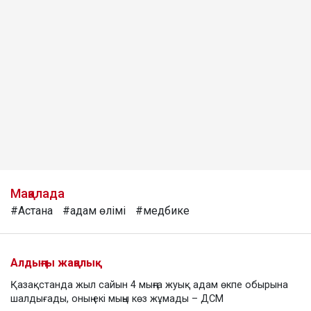
Мақалада
#Астана
#адам өлімі
#медбике
Алдыңғы жаңалық
Қазақстанда жыл сайын 4 мыңға жуық адам өкпе обырына
шалдығады, оның екі мыңы көз жұмады – ДСМ