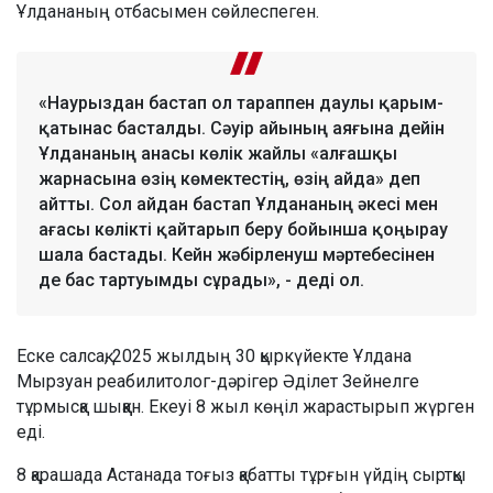
Ұлдананың отбасымен сөйлеспеген.
«Наурыздан бастап ол тараппен даулы қарым-
қатынас басталды. Сәуір айының аяғына дейін
Ұлдананың анасы көлік жайлы «алғашқы
жарнасына өзің көмектестің, өзің айда» деп
айтты. Сол айдан бастап Ұлдананың әкесі мен
ағасы көлікті қайтарып беру бойынша қоңырау
шала бастады. Кейн жәбірленуш мәртебесінен
де бас тартуымды сұрады», - деді ол.
Еске салсақ, 2025 жылдың 30 қыркүйекте Ұлдана
Мырзуан реабилитолог-дәрігер Әділет Зейнелге
тұрмысқа шыққан. Екеуі 8 жыл көңіл жарастырып жүрген
еді.
8 қарашада Астанада тоғыз қабатты тұрғын үйдің сыртқы