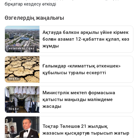
бірқатар кездесу өткізді