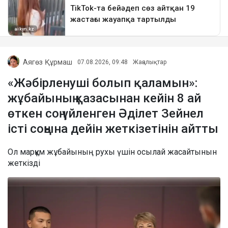
Аягөз Құрмаш
07.08.2026, 09:48
Жаңалықтар
«Жәбірленуші болып қаламын»:
жұбайының қазасынан кейін 8 ай
өткен соң үйленген Әділет Зейнел
істі соңына дейін жеткізетінін айтты
Ол марқұм жұбайының рухы үшін осылай жасайтынын
жеткізді