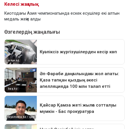
Келесі жаңалық
Киотодағы Азия чемпионатында ескек есушілер екі алтын
медаль жеңіп алды