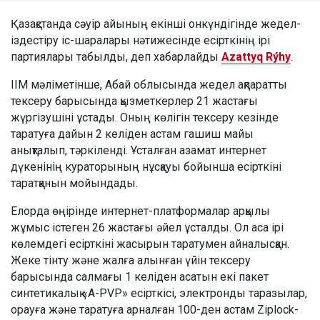
Қазақстанда сәуір айының екінші онкүндігінде жедел-
іздестіру іс-шаралары нәтижесінде есірткінің ірі
партиялары табылды, деп хабарлайды
Azattyq Rýhy
.
ІІМ мәліметінше, Абай облысында жедел ақпаратты
тексеру барысында қызметкерлер 21 жастағы
жүргізушіні ұстады. Оның көлігін тексеру кезінде
таратуға дайын 2 келіден астам гашиш майы
анықталып, тәркіленді. Ұсталған азамат интернет
дүкенінің кураторының нұсқауы бойынша есірткіні
таратқанын мойындады.
Елорда өңірінде интернет-платформалар арқылы
жұмыс істеген 26 жастағы әйел ұсталды. Ол аса ірі
көлемдегі есірткіні жасырын таратумен айналысқан.
Жеке тінту және жалға алынған үйін тексеру
барысында салмағы 1 келіден асатын екі пакет
синтетикалық «A-PVР» есірткісі, электронды таразылар,
орауға және таратуға арналған 100-ден астам Ziplock-