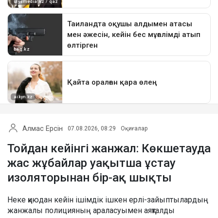
Алмас Ерсін
07.08.2026, 08:29
Оқиғалар
Тойдан кейінгі жанжал: Көкшетауда
жас жұбайлар уақытша ұстау
изоляторынан бір-ақ шықты
Неке қиюдан кейін ішімдік ішкен ерлі-зайыптылардың
жанжалы полицияның араласуымен аяқталды