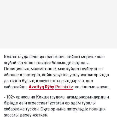
Көкшетауда неке қию рәсімінен кейінгі мереке жас
жұбайлар үшін полиция бөлімінде аяқталды.
Полицияның мәліметінше, мас күйдегі күйеу жігіт
әйеліне қол көтеріп, кейін уақытша ұстау изоляторында
да тәртіп бұзып, қолжуғышты сындырған, деп
хабарлайды
Azattyq Rýhy
Polisia.kz
-ке сілтеме жасап.
«102» арнасына Көкшетаудағы қоғамдық орындардың
бірінде өзін агрессивті ұстаған ер адам туралы
хабарлама түскен. Оқиға орнына патрульдік полиция
жасағы дереу жеткен.