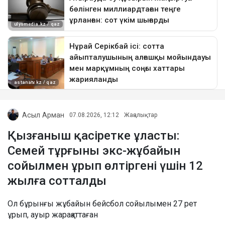
Асыл Арман
07.08.2026, 12:12
Жаңалықтар
Қызғаныш қасіретке ұласты:
Семей тұрғыны экс-жұбайын
сойылмен ұрып өлтіргені үшін 12
жылға сотталды
Ол бұрынғы жұбайын бейсбол сойылымен 27 рет
ұрып, ауыр жарақаттаған