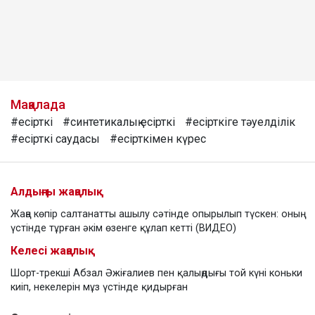
Мақалада
#есірткі
#синтетикалық есірткі
#есірткіге тәуелділік
#есірткі саудасы
#есірткімен күрес
Алдыңғы жаңалық
Жаңа көпір салтанатты ашылу сәтінде опырылып түскен: оның
үстінде тұрған әкім өзенге құлап кетті (ВИДЕО)
Келесі жаңалық
Шорт-трекші Абзал Әжіғалиев пен қалыңдығы той күні коньки
киіп, некелерін мұз үстінде қидырған