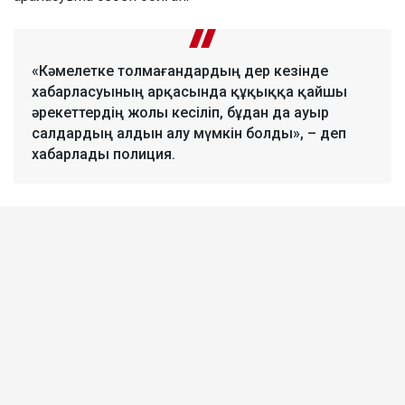
«Кәмелетке толмағандардың дер кезінде
хабарласуының арқасында құқыққа қайшы
әрекеттердің жолы кесіліп, бұдан да ауыр
салдардың алдын алу мүмкін болды», – деп
хабарлады полиция.