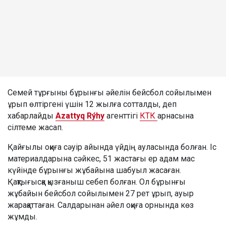
Семей тұрғыны бұрынғы әйелін бейсбол сойылымен
ұрып өлтіргені үшін 12 жылға сотталды, деп
хабарлайды
Azattyq Rýhy
агенттігі
КТК
арнасына
сілтеме жасап.
Қайғылы оқиға сәуір айында үйдің ауласында болған. Іс
материалдарына сәйкес, 51 жастағы ер адам мас
күйінде бұрынғы жұбайына шабуыл жасаған.
Қақтығысқа қызғаныш себеп болған. Ол бұрынғы
жұбайын бейсбол сойылымен 27 рет ұрып, ауыр
жарақаттаған. Салдарынан әйел оқиға орнында көз
жұмды.