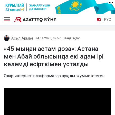
ҚАЗ
РУС
Асыл Арман
24.04.2026, 09:57
Жаңалықтар
«45 мыңнан астам доза»: Астана
мен Абай облысында екі адам ірі
көлемді есірткімен ұсталды
Олар интернет-платформалар арқылы жұмыс істеген