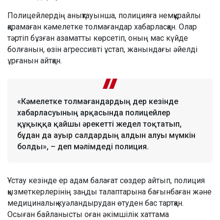
Полицейлердің анықтауынша, полицияға немқұрайлы
қарамаған кәмелетке толмағандар хабарласқан. Олар
тәртіп бұзған азаматты көрсетіп, оның мас күйде
болғанын, өзін агрессивті ұстап, жанындағы әйелді
ұрғанын айтқан.
«Кәмелетке толмағандардың дер кезінде
хабарласуының арқасында полицейлер
құқыққа қайшы әрекетті жедел тоқтатып,
бұдан да ауыр салдардың алдын алуы мүмкін
болды», – деп мәлімдеді полиция.
Ұстау кезінде ер адам балағат сөздер айтып, полиция
қызметкерлерінің заңды талаптарына бағынбаған және
медициналық куәландырудан өтуден бас тартқан.
Осыған байланысты оған әкімшілік хаттама