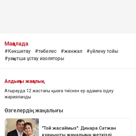
Мақалада
#Көкшетау
#төбелес
#жанжал
#үйлену тойы
#уақытша ұстау изоляторы
Алдыңғы жаңалық
Атырауда 12 жастағы қызға тиіскен ер адамға іздеу
жарияланды