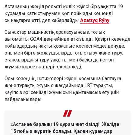
Астананың жеңіл рельсті көлік жүйесі бір уақытта 19
құрамды қатыстырумен көп пойызды кешенді
сынақтарға өтті, деп хабарлайды
Azattyq Rýhy
.
Сынақтар машинистің араласуынсыз, толық
автоматты GOA4 деңгейінде өткізіледі. Қазіргі кезеңде
пойыздардың нақты қозғалыс кестесі моделденуде,
онымен бірге жолаушыларды отырғызу және түсіру,
стансалардағы тұру уақыты мен басқа да негізгі
жұмыс көрсеткіштері тексеріледі.
Осы кезеңнің нәтижелері жүйені қосымша баптауға
және тұрақты жұмыс жағдайында LRT тұрақты,
қауіпсіз әрі сенімді жұмысын қамтамасыз ету үшін
пайдаланылады.
«Астанаға барлығы 19 құрам жеткізілді. Желіде
15 пойыз жүретін болады. Қалған құрамдар