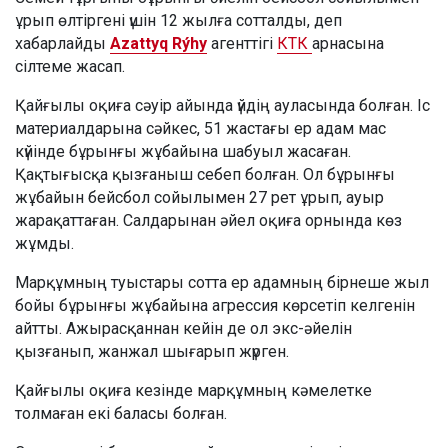
ұрып өлтіргені үшін 12 жылға сотталды, деп
хабарлайды
Azattyq Rýhy
агенттігі
КТК
арнасына
сілтеме жасап.
Қайғылы оқиға сәуір айында үйдің ауласында болған. Іс
материалдарына сәйкес, 51 жастағы ер адам мас
күйінде бұрынғы жұбайына шабуыл жасаған.
Қақтығысқа қызғаныш себеп болған. Ол бұрынғы
жұбайын бейсбол сойылымен 27 рет ұрып, ауыр
жарақаттаған. Салдарынан әйел оқиға орнында көз
жұмды.
Марқұмның туыстары сотта ер адамның бірнеше жыл
бойы бұрынғы жұбайына агрессия көрсетіп келгенін
айтты. Ажырасқаннан кейін де ол экс-әйелін
қызғанып, жанжал шығарып жүрген.
Қайғылы оқиға кезінде марқұмның кәмелетке
толмаған екі баласы болған.