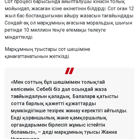
Сот процесі барысында айыпталушы кінәсін толық
мойындап, жасаған ісіне өкінетінін білдірді. Сот оған 12
жыл бас бостандығынан айыру жазасын тағайындады.
Сондай-ақ ол марқұмның ағасына моральдық шығын
ретінде 10 миллион теңге өтемақы төлеуге
міндеттелді.
Марқұмның туыстары сот шешіміне
қанағаттанатынын жеткізді.
«Мен соттың бұл шешімімен толықтай
келісемін. Себебі біз дәл осындай жаза
тағайындалуын қаладық. Балаларға қатысты
сотта барлық қажетті құжаттарды
мүмкіндігінше тезірек жинау керектігі айтылды.
Енді қорғаншылық және қамқоршылық
органдарымен бірлесіп жұмыс істейтін
боламыз», – деді марқұмның туысы Жанна