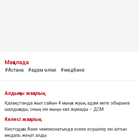
Мақалада
#Астана
#адам өлімі
#медбике
Алдыңғы жаңалық
Қазақстанда жыл сайын 4 мыңға жуық адам өкпе обырына
шалдығады, оның екі мыңы көз жұмады – ДСМ
Келесі жаңалық
Киотодағы Азия чемпионатында ескек есушілер екі алтын
медаль жеңіп алды