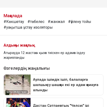
Мақалада
#Көкшетау
#төбелес
#жанжал
#үйлену тойы
#уақытша ұстау изоляторы
Алдыңғы жаңалық
Атырауда 12 жастағы қызға тиіскен ер адамға іздеу
жарияланды