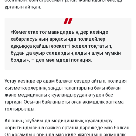
ұрғанын айтқан.
«Кәмелетке толмағандардың дер кезінде
хабарласуының арқасында полицейлер
құқыққа қайшы әрекетті жедел тоқтатып,
бұдан да ауыр салдардың алдын алуы мүмкін
болды», – деп мәлімдеді полиция.
Ұстау кезінде ер адам балағат сөздер айтып, полиция
қызметкерлерінің заңды талаптарына бағынбаған
және медициналық куәландырудан өтуден бас
тартқан. Осыған байланысты оған әкімшілік хаттама
толтырылды.
Ал оның жұбайы да медициналық куәландыру
қорытындысына сәйкес орташа дәрежеде мас болған.
Ол қоғамдық орында мас күйде жүргені үшін әкімшілік