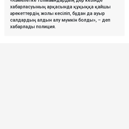
«Кәмелетке толмағандардың дер кезінде
хабарласуының арқасында құқыққа қайшы
әрекеттердің жолы кесіліп, бұдан да ауыр
салдардың алдын алу мүмкін болды», – деп
хабарлады полиция.