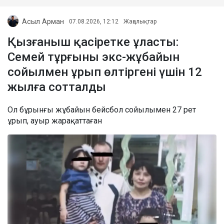
Асыл Арман
07.08.2026, 12:12
Жаңалықтар
Қызғаныш қасіретке ұласты:
Семей тұрғыны экс-жұбайын
сойылмен ұрып өлтіргені үшін 12
жылға сотталды
Ол бұрынғы жұбайын бейсбол сойылымен 27 рет
ұрып, ауыр жарақаттаған