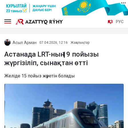
ҚАЗ
РУС
Асыл Арман
07.04.2026, 12:16
Жаңалықтар
Астанада LRT-ның 19 пойызы
жүргізіліп, сынақтан өтті
Желіде 15 пойыз жүретін болады