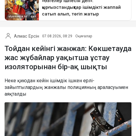
Алмас Ерсін
07.08.2026, 08:29
Оқиғалар
Тойдан кейінгі жанжал: Көкшетауда
жас жұбайлар уақытша ұстау
изоляторынан бір-ақ шықты
Неке қиюдан кейін ішімдік ішкен ерлі-
зайыптылардың жанжалы полицияның араласуымен
аяқталды