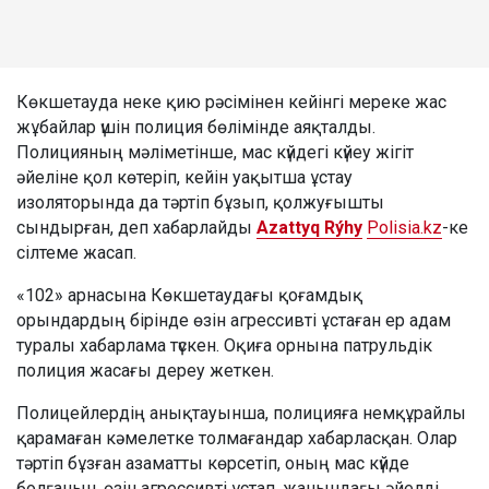
Көкшетауда неке қию рәсімінен кейінгі мереке жас
жұбайлар үшін полиция бөлімінде аяқталды.
Полицияның мәліметінше, мас күйдегі күйеу жігіт
әйеліне қол көтеріп, кейін уақытша ұстау
изоляторында да тәртіп бұзып, қолжуғышты
сындырған, деп хабарлайды
Azattyq Rýhy
Polisia.kz
-ке
сілтеме жасап.
«102» арнасына Көкшетаудағы қоғамдық
орындардың бірінде өзін агрессивті ұстаған ер адам
туралы хабарлама түскен. Оқиға орнына патрульдік
полиция жасағы дереу жеткен.
Полицейлердің анықтауынша, полицияға немқұрайлы
қарамаған кәмелетке толмағандар хабарласқан. Олар
тәртіп бұзған азаматты көрсетіп, оның мас күйде
болғанын, өзін агрессивті ұстап, жанындағы әйелді