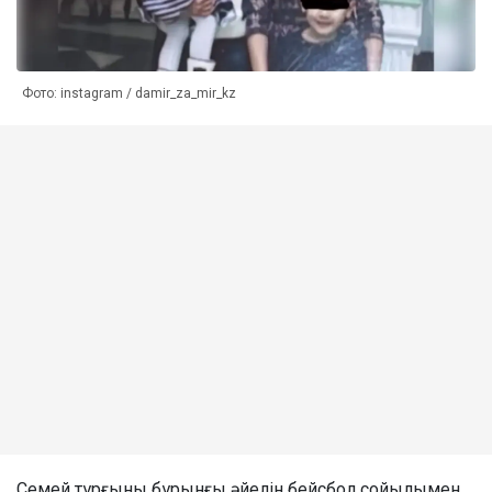
Фото: instagram / damir_za_mir_kz
Семей тұрғыны бұрынғы әйелін бейсбол сойылымен