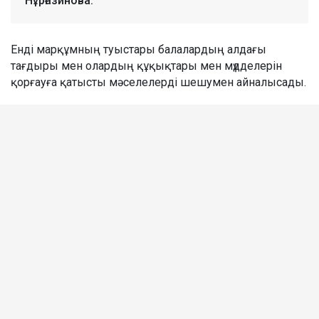
Нұрғазинова.
Енді марқұмның туыстары балалардың алдағы
тағдыры мен олардың құқықтары мен мүдделерін
қорғауға қатысты мәселелерді шешумен айналысады.