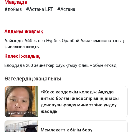
Мақалада
#пойыз
#Астана LRT
#Астана
Алдыңғы жаңалық
Ағайынды Айбек пен Нұрбек Оралбай Азия чемпионатының
финалына шықты
Келесі жаңалық
Елордада 200 зейнеткер сауықтыру флешмобын өткізді