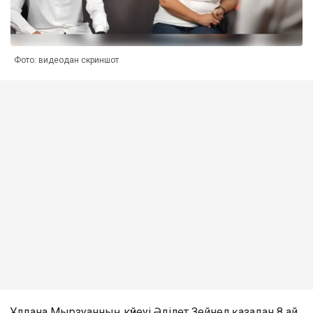
Фото: видеодан скриншот
Ұлдана Мырзуанның күйеуі Әділет Зейнел қазадан 8 ай