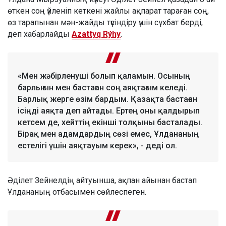
өткен соң үйленіп кеткені жайлы ақпарат тараған соң,
өз тарапынан мән-жайды түсіндіру үшін сұхбат берді,
деп хабарлайды
Azattyq Rýhy
.
«Мен жәбірленуші болып қаламын. Осының
барлығын мен бастаған соң аяқтағым келеді.
Барлық жерге өзім бардым. Қазақта бастаған
ісіңді аяқта деп айтады. Ертең оны қалдырып
кетсем де, хейттің екінші толқыны басталады.
Бірақ мен адамдардың сөзі емес, Ұлдананың
естелігі үшін аяқтауым керек», - деді ол.
Әділет Зейнелдің айтуынша, ақпан айынан бастап
Ұлдананың отбасымен сөйлеспеген.