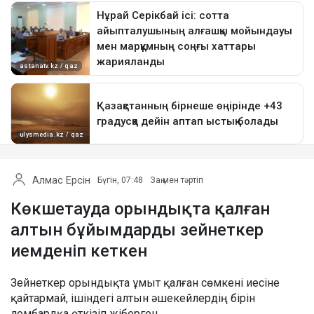
Алмас Ерсін
Бүгін, 07:48
Заң мен тәртіп
Көкшетауда орындықта қалған
алтын бұйымдарды зейнеткер
иемденіп кеткен
Зейнеткер орындықта ұмыт қалған сөмкені иесіне
қайтармай, ішіндегі алтын әшекейлердің бірін
ломбардқа өткізіп жіберген