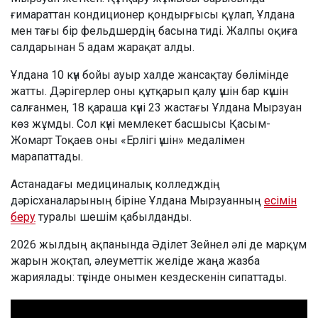
ғимараттан кондиционер қондырғысы құлап, Ұлдана
мен тағы бір фельдшердің басына тиді. Жалпы оқиға
салдарынан 5 адам жарақат алды.
Ұлдана 10 күн бойы ауыр халде жансақтау бөлімінде
жатты. Дәрігерлер оны құтқарып қалу үшін бар күшін
салғанмен, 18 қараша күні 23 жастағы Ұлдана Мырзуан
көз жұмды. Сол күні мемлекет басшысы Қасым-
Жомарт Тоқаев оны «Ерлігі үшін» медалімен
марапаттады.
Астанадағы медициналық колледждің
дәрісханаларының біріне Ұлдана Мырзуанның
есімін
беру
туралы шешім қабылданды.
2026 жылдың ақпанында Әділет Зейнел әлі де марқұм
жарын жоқтап, әлеуметтік желіде жаңа жазба
жариялады: түсінде онымен кездескенін сипаттады.