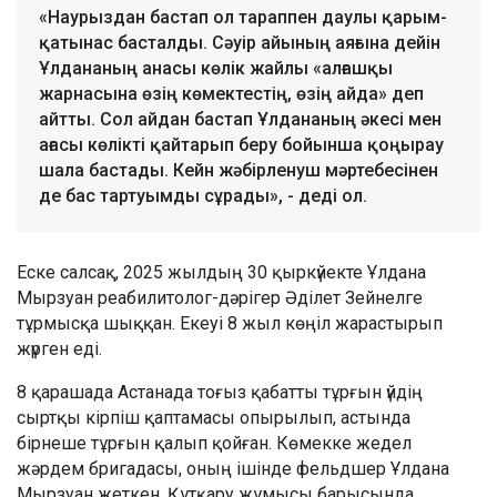
«Наурыздан бастап ол тараппен даулы қарым-
қатынас басталды. Сәуір айының аяғына дейін
Ұлдананың анасы көлік жайлы «алғашқы
жарнасына өзің көмектестің, өзің айда» деп
айтты. Сол айдан бастап Ұлдананың әкесі мен
ағасы көлікті қайтарып беру бойынша қоңырау
шала бастады. Кейн жәбірленуш мәртебесінен
де бас тартуымды сұрады», - деді ол.
Еске салсақ, 2025 жылдың 30 қыркүйекте Ұлдана
Мырзуан реабилитолог-дәрігер Әділет Зейнелге
тұрмысқа шыққан. Екеуі 8 жыл көңіл жарастырып
жүрген еді.
8 қарашада Астанада тоғыз қабатты тұрғын үйдің
сыртқы кірпіш қаптамасы опырылып, астында
бірнеше тұрғын қалып қойған. Көмекке жедел
жәрдем бригадасы, оның ішінде фельдшер Ұлдана
Мырзуан жеткен. Құтқару жұмысы барысында