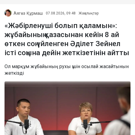
Аягөз Құрмаш
07.08.2026, 09:48
Жаңалықтар
«Жәбірленуші болып қаламын»:
жұбайының қазасынан кейін 8 ай
өткен соң үйленген Әділет Зейнел
істі соңына дейін жеткізетінін айтты
Ол марқұм жұбайының рухы үшін осылай жасайтынын
жеткізді