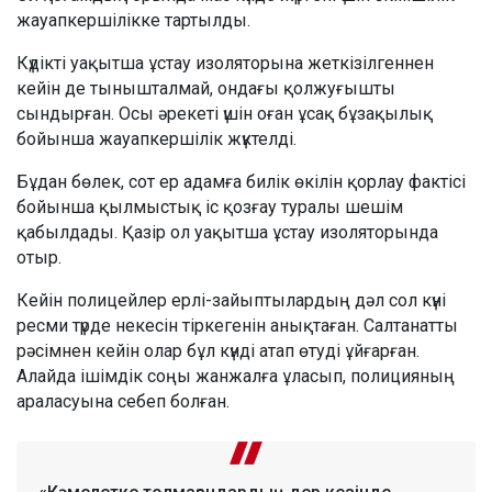
жауапкершілікке тартылды.
Күдікті уақытша ұстау изоляторына жеткізілгеннен
кейін де тынышталмай, ондағы қолжуғышты
сындырған. Осы әрекеті үшін оған ұсақ бұзақылық
бойынша жауапкершілік жүктелді.
Бұдан бөлек, сот ер адамға билік өкілін қорлау фактісі
бойынша қылмыстық іс қозғау туралы шешім
қабылдады. Қазір ол уақытша ұстау изоляторында
отыр.
Кейін полицейлер ерлі-зайыптылардың дәл сол күні
ресми түрде некесін тіркегенін анықтаған. Салтанатты
рәсімнен кейін олар бұл күнді атап өтуді ұйғарған.
Алайда ішімдік соңы жанжалға ұласып, полицияның
араласуына себеп болған.