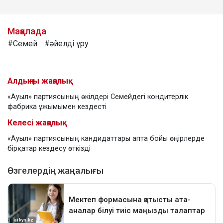
Мақалада
#Семей
#әйелді ұру
Алдыңғы жаңалық
«Ауыл» партиясының өкілдері Семейдегі кондитерлік
фабрика ұжымымен кездесті
Келесі жаңалық
«Ауыл» партиясының кандидаттары апта бойы өңірлерде
бірқатар кездесу өткізді