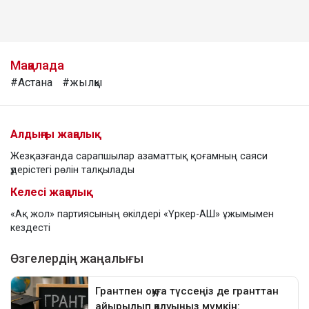
Мақалада
#Астана
#жылқы
Алдыңғы жаңалық
Жезқазғанда сарапшылар азаматтық қоғамның саяси
үдерістегі рөлін талқылады
Келесі жаңалық
«Ақ жол» партиясының өкілдері «Үркер-АШ» ұжымымен
кездесті