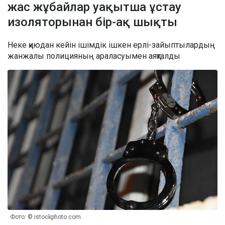
жас жұбайлар уақытша ұстау
изоляторынан бір-ақ шықты
Неке қиюдан кейін ішімдік ішкен ерлі-зайыптылардың
жанжалы полицияның араласуымен аяқталды
Фото: © istockphoto.com