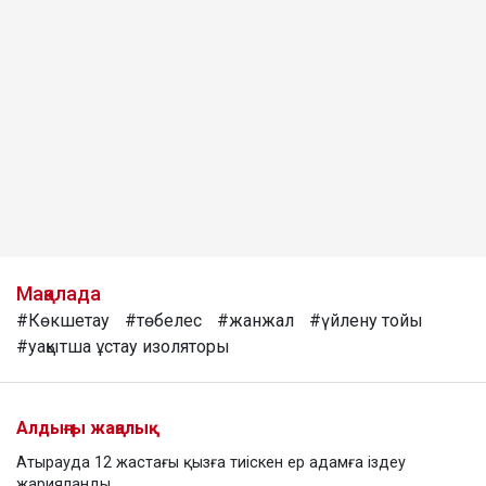
Мақалада
#Көкшетау
#төбелес
#жанжал
#үйлену тойы
#уақытша ұстау изоляторы
Алдыңғы жаңалық
Атырауда 12 жастағы қызға тиіскен ер адамға іздеу
жарияланды