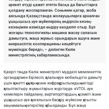
әрекет етуді қажет ететін басқа да бағыттарға
қолдану жоспарланған. Сонымен қатар, жоба
аясында Қазақстанда жолаушыларға арналған
ұшқышсыз әуе жүйелерінің өндірісін кезең-
кезеңімен өзімізде өндіру көзделіп отыр. Бұл
жоғары технологиялы машина жасау саласын
дамытуға, жаңа жұмыс орындарын ашуға және
өнеркәсіптік кооперацияны кеңейтуге
мүмкіндік береді», – делінген Көлік
министрлігінің хабарламасында.
Қазіргі таңда Көлік министрлігі мүдделі мемлекеттік
органдармен бірлесіп, қалалық әуе мобильдігін дамыту
үшін қажетті құқықтық және инфрақұрылымдық негізді
қалыптастыру жұмыстарын жүргізуде. eVTOL әуе
кемелерін пайдалану, вертипорттардың қызметі және
ұшқышсыз әуе қозғалысын басқару жүйесіне қатысты
заңнамалық өзгерістер қабылданды. Бұл жаңа