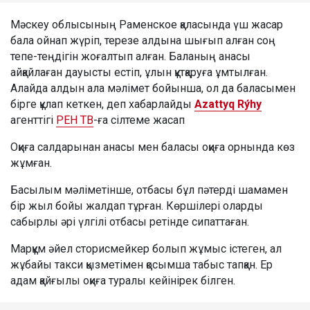
Мәскеу облысының Раменское қаласында үш жасар
бала ойнап жүріп, терезе алдына шығып алған соң
тепе-теңдігін жоғалтып алған. Баланың анасы
айқайлаған дауысты естіп, ұлын құтқаруға ұмтылған.
Алайда алдын ала мәлімет бойынша, ол да баласымен
бірге құлап кеткен, деп хабарлайды
Azattyq Rýhy
агенттігі
РЕН ТВ
-ға сілтеме жасап
Оқиға салдарынан анасы мен баласы оқиға орнында көз
жұмған.
Басылым мәліметінше, отбасы бұл пәтерді шамамен
бір жыл бойы жалдап тұрған. Көршілері оларды
сабырлы әрі үлгілі отбасы ретінде сипаттаған.
Марқұм әйел сторисмейкер болып жұмыс істеген, ал
жұбайы такси қызметімен қосымша табыс тапқан. Ер
адам қайғылы оқиға туралы кейінірек білген.