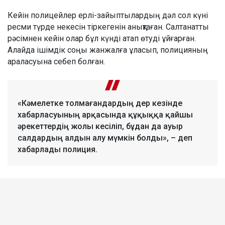
Кейін полицейлер ерлі-зайыптылардың дәл сол күні
ресми түрде некесін тіркегенін анықтаған. Салтанатты
рәсімнен кейін олар бұл күнді атап өтуді ұйғарған.
Алайда ішімдік соңы жанжалға ұласып, полицияның
араласуына себеп болған.
«Кәмелетке толмағандардың дер кезінде
хабарласуының арқасында құқыққа қайшы
әрекеттердің жолы кесіліп, бұдан да ауыр
салдардың алдын алу мүмкін болды», – деп
хабарлады полиция.