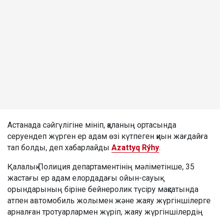
Астанада сәйгүлігіне мініп, қаланың ортасында
серуендеп жүрген ер адам өзі күтпеген қиын жағдайға
тап болды, деп хабарлайды
Azattyq Rýhy
.
Қалалық Полиция департаментінің мәліметінше, 35
жастағы ер адам елордадағы ойын-сауық
орындарының біріне бейнеролик түсіру мақсатында
атпен автомобиль жолымен және жаяу жүргіншілерге
арналған тротуарлармен жүріп, жаяу жүргіншілердің