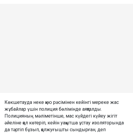
Көкшетауда неке қию рәсімінен кейінгі мереке жас
жұбайлар үшін полиция бөлімінде аяқталды.
Полицияның мәліметінше, мас күйдегі күйеу жігіт
әйеліне қол көтеріп, кейін уақытша ұстау изоляторында
да тәртіп бұзып, қолжуғышты сындырған, деп