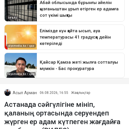
Асыл Арман
06.08.2026, 16:55
Жаңалықтар
Астанада сәйгүлігіне мініп,
қаланың ортасында серуендеп
жүрген ер адам күтпеген жағдайға