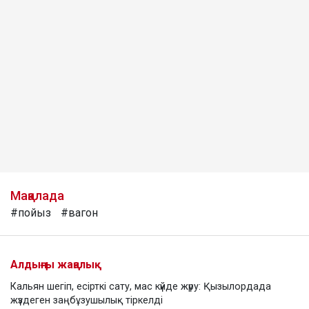
Мақалада
#пойыз
#вагон
Алдыңғы жаңалық
Кальян шегіп, есірткі сату, мас күйде жүру: Қызылордада
жүздеген заңбұзушылық тіркелді