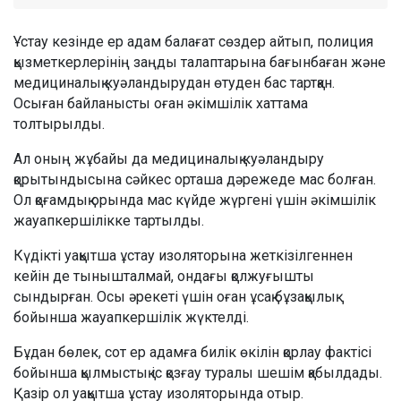
Ұстау кезінде ер адам балағат сөздер айтып, полиция
қызметкерлерінің заңды талаптарына бағынбаған және
медициналық куәландырудан өтуден бас тартқан.
Осыған байланысты оған әкімшілік хаттама
толтырылды.
Ал оның жұбайы да медициналық куәландыру
қорытындысына сәйкес орташа дәрежеде мас болған.
Ол қоғамдық орында мас күйде жүргені үшін әкімшілік
жауапкершілікке тартылды.
Күдікті уақытша ұстау изоляторына жеткізілгеннен
кейін де тынышталмай, ондағы қолжуғышты
сындырған. Осы әрекеті үшін оған ұсақ бұзақылық
бойынша жауапкершілік жүктелді.
Бұдан бөлек, сот ер адамға билік өкілін қорлау фактісі
бойынша қылмыстық іс қозғау туралы шешім қабылдады.
Қазір ол уақытша ұстау изоляторында отыр.