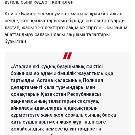
қозғалысына кедергі келтірген.
Кейін «Бәйтерек» монументі маңына қарай бет алған
кезде, жол қиылыстарының бірінде жылқы тротуарды
ластап, жасыл желектерге зақым келтірген. Осылайша
абаттандыру саласындағы заңнама талаптары
бұзылған.
«Аталған екі құқық бұзушылық фактісі
бойынша ер адам әкімшілік жауаптылыққа
тартылды. Астана қаласының Полиция
департаменті қала тұрғындары мен
қонақтарын Қазақстан Республикасы
заңнамасының талаптарын сақтауға,
айналасындағылардың құқықтарын
құрметтеуге және жол қозғалысының басқа
қатысушылары мен жаяу жүргіншілерге
қолайсыздық немесе қауіп төндіретін