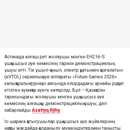
Астанада алғаш рет жолаушы мінген EH216-S
ұшқышсыз әуе кемесінің тарихи демонстрациялық
ұшуы өтті. Тік ұшып-қонып, электр қуатымен қозғалатын
(eVTOL) сериялық әуе аппараты «Future Games 2026»
халықаралық турнирі аясында елордадағы арнайы рұқсат
етілген аумақта әуеге көтерілді. Бұл – Қазақстан
тарихындағы жолаушы мінген ұшқышсыз әуе
кемесінің алғашқы демонстрациялық ұшуы, деп
хабарлайды
Azattyq Rýhy
.
Іс-шараға қатысушылар ұшқышсыз әуе жүйелерінің
нақты жағдайда қолданылу мүмкіндіктерімен танысты.