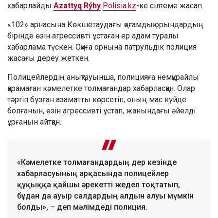
хабарлайды
Azattyq Rýhy
Polisia.kz
-ке сілтеме жасап.
«102» арнасына Көкшетаудағы қоғамдық орындардың
бірінде өзін агрессивті ұстаған ер адам туралы
хабарлама түскен. Оқиға орнына патрульдік полиция
жасағы дереу жеткен.
Полицейлердің анықтауынша, полицияға немқұрайлы
қарамаған кәмелетке толмағандар хабарласқан. Олар
тәртіп бұзған азаматты көрсетіп, оның мас күйде
болғанын, өзін агрессивті ұстап, жанындағы әйелді
ұрғанын айтқан.
«Кәмелетке толмағандардың дер кезінде
хабарласуының арқасында полицейлер
құқыққа қайшы әрекетті жедел тоқтатып,
бұдан да ауыр салдардың алдын алуы мүмкін
болды», – деп мәлімдеді полиция.