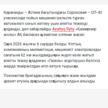
Қарағанды – Астана бағытындағы Сороковая – ОП-42
учаскесінде пойыз машинисі рельсте тұрған
автокөлікті соғып кетпеу үшін апатты тежеуді
қолданды, деп хабарлайды
Azattyq Rýhy
«Қазақ темір
жолы» АҚ баспасөз қызметіне сілтеме жасап.
Оқиға 2026 жылғы 6 сәуірде болды. Ұлттық
компанияның мәліметінше, машинист электровозды
сағатына 62 км жылдамдықпен жүріп келе жатып
апатты тежеу қолданған. «Газель» жүргізушісі белгісіз
жерде теміржолдан өтіп кетуге тырысқан.
Локомотив бригадасының сақтықпен және жылдам
әрекет етуінің арқасында соқтығысу алдын алынды.