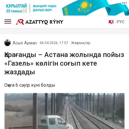
ҚАЗ
РУС
Асыл Арман
06.04.2026, 17:57
Жаңалықтар
Қарағанды – Астана жолында пойыз
«Газель» көлігін соғып кете
жаздады
Оқиға 6 сәуір күні болды