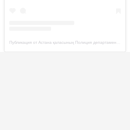
Публикация от Астана қаласының Полиция департаменті (@police__astana)