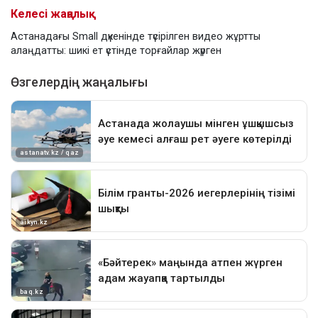
Келесі жаңалық
Астанадағы Small дүкенінде түсірілген видео жұртты
алаңдатты: шикі ет үстінде торғайлар жүрген