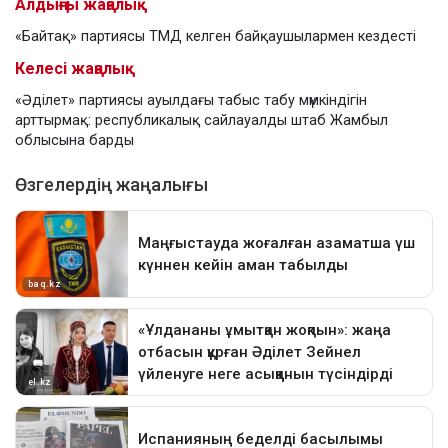
Алдыңғы жаңалық
«Байтақ» партиясы ТМД келген байқаушылармен кездесті
Келесі жаңалық
«Әділет» партиясы ауылдағы табыс табу мүмкіндігін
арттырмақ: республикалық сайлауалды штаб Жамбыл
облысына барды