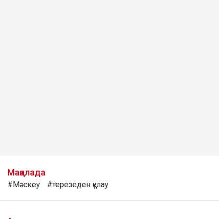
Мақалада
#Мәскеу
#терезеден құлау