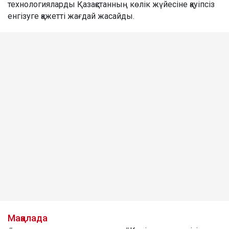
технологияларды Қазақстанның көлік жүйесіне қауіпсіз
енгізуге қажетті жағдай жасайды.
Мақалада