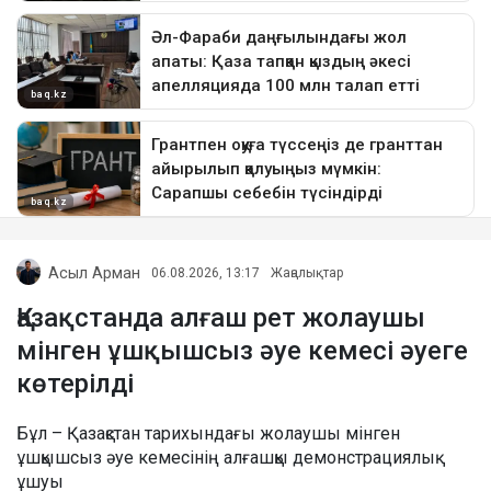
Асыл Арман
06.08.2026, 13:17
Жаңалықтар
Қазақстанда алғаш рет жолаушы
мінген ұшқышсыз әуе кемесі әуеге
көтерілді
Бұл – Қазақстан тарихындағы жолаушы мінген
ұшқышсыз әуе кемесінің алғашқы демонстрациялық
ұшуы