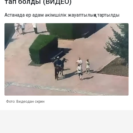
тап болды (ВИДЕО)
Астанада ер адам әкімшілік жауаптылыққа тартылды
Фото: Видеодан скрин