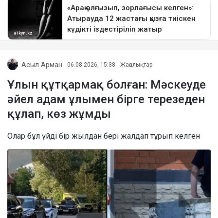
Асыл Арман
06.08.2026, 15:38
Жаңалықтар
Ұлын құтқармақ болған: Мәскеуде
әйел адам ұлымен бірге терезеден
құлап, көз жұмды
Олар бұл үйді бір жылдан бері жалдап тұрып келген