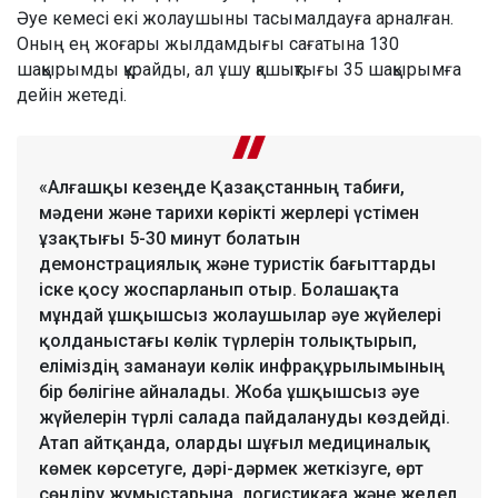
Әуе кемесі екі жолаушыны тасымалдауға арналған.
Оның ең жоғары жылдамдығы сағатына 130
шақырымды құрайды, ал ұшу қашықтығы 35 шақырымға
дейін жетеді.
«Алғашқы кезеңде Қазақстанның табиғи,
мәдени және тарихи көрікті жерлері үстімен
ұзақтығы 5-30 минут болатын
демонстрациялық және туристік бағыттарды
іске қосу жоспарланып отыр. Болашақта
мұндай ұшқышсыз жолаушылар әуе жүйелері
қолданыстағы көлік түрлерін толықтырып,
еліміздің заманауи көлік инфрақұрылымының
бір бөлігіне айналады. Жоба ұшқышсыз әуе
жүйелерін түрлі салада пайдалануды көздейді.
Атап айтқанда, оларды шұғыл медициналық
көмек көрсетуге, дәрі-дәрмек жеткізуге, өрт
сөндіру жұмыстарына, логистикаға және жедел