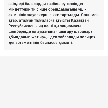
өкілдері балаларды тәрбиелеу жөніндегі
міндеттерін тиісінше орындамағаны үшін
әкімшілік жауапкершілікке тартылды. Сонымен
қатар, аталған тұлғаларға қатысты Қазақстан
Республикасының көші-қон заңнамасы
шеңберінде ел аумағынан шығару шаралары
қабылданып жатыр», - деп хабарлады полиция
департаментінің баспасөз қызметі.