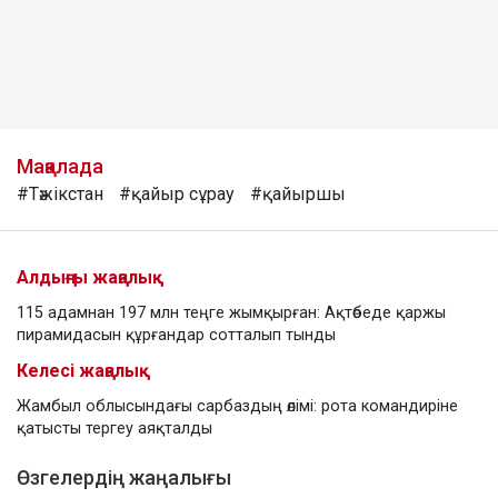
Мақалада
#Тәжікстан
#қайыр сұрау
#қайыршы
Алдыңғы жаңалық
115 адамнан 197 млн теңге жымқырған: Ақтөбеде қаржы
пирамидасын құрғандар сотталып тынды
Келесі жаңалық
Жамбыл облысындағы сарбаздың өлімі: рота командиріне
қатысты тергеу аяқталды