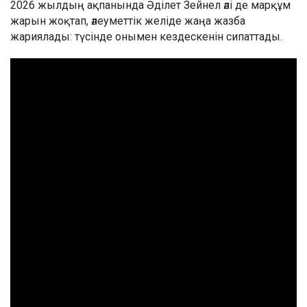
2026 жылдың ақпанында Әділет Зейнел әлі де марқұм
жарын жоқтап, әлеуметтік желіде жаңа жазба
жариялады: түсінде онымен кездескенін сипаттады.