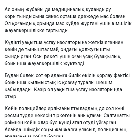
Ал оның жұбайы да медициналық куәландыру
қорытындысына сәйкес орташа дәрежеде мас болған.
Ол қоғамдық орында мас күйде жүргені үшін әкімшілік
жауапкершілікке тартылды.
Күдікті уақытша ұстау изоляторына жеткізілгеннен
кейін де тынышталмай, ондағы қолжуғышты
сындырған. Осы әрекеті үшін оған ұсақ бұзақылық
бойынша жауапкершілік жүктелді.
Бұдан бөлек, сот ер адамға билік өкілін қорлау фактісі
бойынша қылмыстық іс қозғау туралы шешім
қабылдады. Қазір ол уақытша ұстау изоляторында
отыр.
Кейін полицейлер ерлі-зайыптылардың дәл сол күні
ресми түрде некесін тіркегенін анықтаған. Салтанатты
рәсімнен кейін олар бұл күнді атап өтуді ұйғарған.
Алайда ішімдік соңы жанжалға ұласып, полицияның
араласуына себеп болған.