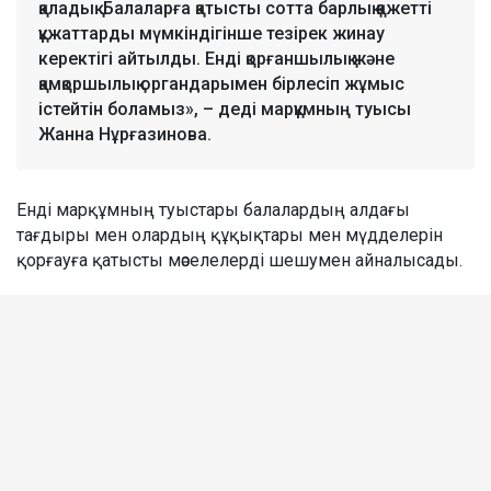
қаладық. Балаларға қатысты сотта барлық қажетті
құжаттарды мүмкіндігінше тезірек жинау
керектігі айтылды. Енді қорғаншылық және
қамқоршылық органдарымен бірлесіп жұмыс
істейтін боламыз», – деді марқұмның туысы
Жанна Нұрғазинова.
Енді марқұмның туыстары балалардың алдағы
тағдыры мен олардың құқықтары мен мүдделерін
қорғауға қатысты мәселелерді шешумен айналысады.