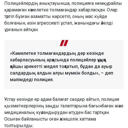
Полицейлердің анықтауынша, полицияға немқұрайлы
қарамаған кәмелетке толмағандар хабарласқан. Олар
тәртіп бұзған азаматты көрсетіп, оның мас күйде
болғанын, өзін агрессивті ұстап, жанындағы әйелді
ұрғанын айтқан.
«Кәмелетке толмағандардың дер кезінде
хабарласуының арқасында полицейлер құқыққа
қайшы әрекетті жедел тоқтатып, бұдан да ауыр
салдардың алдын алуы мүмкін болды», – деп
мәлімдеді полиция.
Ұстау кезінде ер адам балағат сөздер айтып, полиция
қызметкерлерінің заңды талаптарына бағынбаған және
медициналық куәландырудан өтуден бас тартқан.
Осыған байланысты оған әкімшілік хаттама
толтырылды.