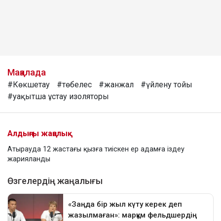
Мақалада
#Көкшетау
#төбелес
#жанжал
#үйлену тойы
#уақытша ұстау изоляторы
Алдыңғы жаңалық
Атырауда 12 жастағы қызға тиіскен ер адамға іздеу
жарияланды