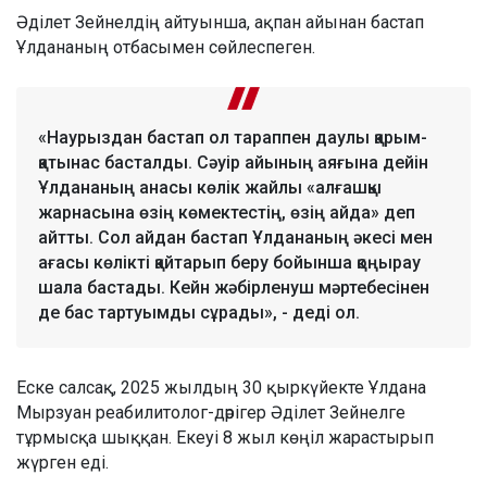
Әділет Зейнелдің айтуынша, ақпан айынан бастап
Ұлдананың отбасымен сөйлеспеген.
«Наурыздан бастап ол тараппен даулы қарым-
қатынас басталды. Сәуір айының аяғына дейін
Ұлдананың анасы көлік жайлы «алғашқы
жарнасына өзің көмектестің, өзің айда» деп
айтты. Сол айдан бастап Ұлдананың әкесі мен
ағасы көлікті қайтарып беру бойынша қоңырау
шала бастады. Кейн жәбірленуш мәртебесінен
де бас тартуымды сұрады», - деді ол.
Еске салсақ, 2025 жылдың 30 қыркүйекте Ұлдана
Мырзуан реабилитолог-дәрігер Әділет Зейнелге
тұрмысқа шыққан. Екеуі 8 жыл көңіл жарастырып
жүрген еді.