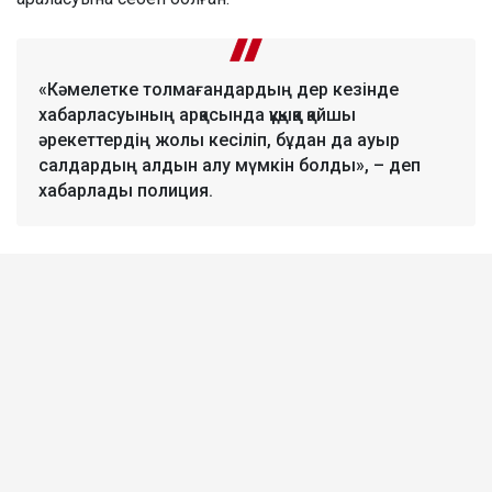
«Кәмелетке толмағандардың дер кезінде
хабарласуының арқасында құқыққа қайшы
әрекеттердің жолы кесіліп, бұдан да ауыр
салдардың алдын алу мүмкін болды», – деп
хабарлады полиция.