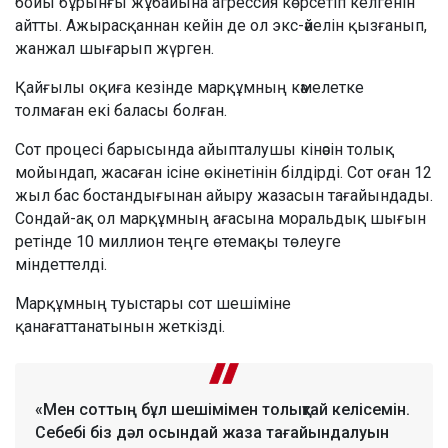
бойы бұрынғы жұбайына агрессия көрсетіп келгенін
айтты. Ажырасқаннан кейін де ол экс-әйелін қызғанып,
жанжал шығарып жүрген.
Қайғылы оқиға кезінде марқұмның кәмелетке
толмаған екі баласы болған.
Сот процесі барысында айыпталушы кінәсін толық
мойындап, жасаған ісіне өкінетінін білдірді. Сот оған 12
жыл бас бостандығынан айыру жазасын тағайындады.
Сондай-ақ ол марқұмның ағасына моральдық шығын
ретінде 10 миллион теңге өтемақы төлеуге
міндеттелді.
Марқұмның туыстары сот шешіміне
қанағаттанатынын жеткізді.
«Мен соттың бұл шешімімен толықтай келісемін.
Себебі біз дәл осындай жаза тағайындалуын