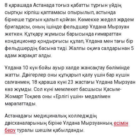
8 қарашада Астанада тоғыз қабатты тұрғын үйдің
сыртқы кірпіш қаптамасы опырылып, астында
бірнеше тұрғын қалып қойған. Көмекке жедел жәрдем
бригадасы, оның ішінде фельдшер Ұлдана Мырзуан
жеткен. Құтқару жұмысы барысында ғимараттан
кондиционер қондырғысы құлап, Ұлдана мен тағы бір
фельдшердің басына тиді. Жалпы оқиға салдарынан 5
адам жарақат алды.
Ұлдана 10 күн бойы ауыр халде жансақтау бөлімінде
жатты. Дәрігерлер оны құтқарып қалу үшін бар күшін
салғанмен, 18 қараша күні 23 жастағы Ұлдана Мырзуан
көз жұмды. Сол күні мемлекет басшысы Қасым-
Жомарт Тоқаев оны «Ерлігі үшін» медалімен
марапаттады.
Астанадағы медициналық колледждің
дәрісханаларының біріне Ұлдана Мырзуанның
есімін
беру
туралы шешім қабылданды.