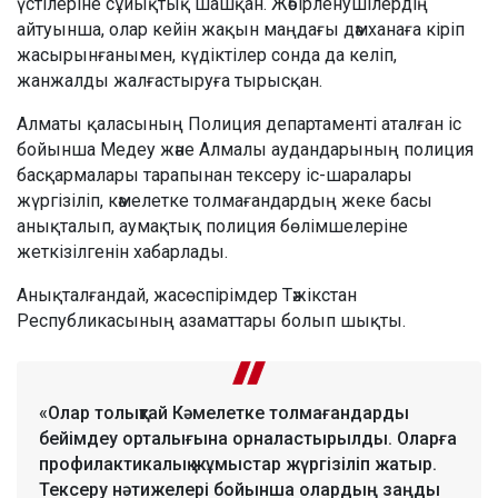
үстілеріне сұйықтық шашқан. Жәбірленушілердің
айтуынша, олар кейін жақын маңдағы дәмханаға кіріп
жасырынғанымен, күдіктілер сонда да келіп,
жанжалды жалғастыруға тырысқан.
Алматы қаласының Полиция департаменті аталған іс
бойынша Медеу және Алмалы аудандарының полиция
басқармалары тарапынан тексеру іс-шаралары
жүргізіліп, кәмелетке толмағандардың жеке басы
анықталып, аумақтық полиция бөлімшелеріне
жеткізілгенін хабарлады.
Анықталғандай, жасөспірімдер Тәжікстан
Республикасының азаматтары болып шықты.
«Олар толықтай Кәмелетке толмағандарды
бейімдеу орталығына орналастырылды. Оларға
профилактикалық жұмыстар жүргізіліп жатыр.
Тексеру нәтижелері бойынша олардың заңды