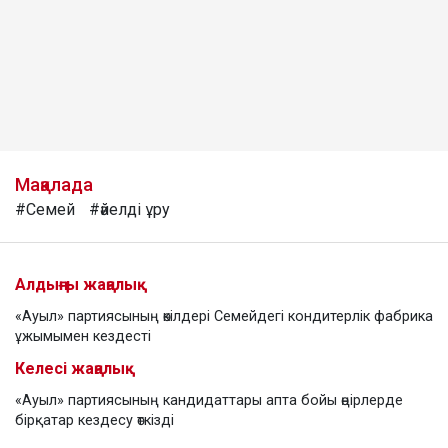
Мақалада
#Семей
#әйелді ұру
Алдыңғы жаңалық
«Ауыл» партиясының өкілдері Семейдегі кондитерлік фабрика
ұжымымен кездесті
Келесі жаңалық
«Ауыл» партиясының кандидаттары апта бойы өңірлерде
бірқатар кездесу өткізді