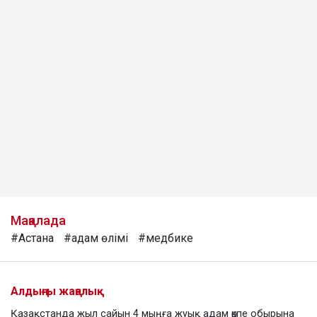
Мақалада
#Астана
#адам өлімі
#медбике
Алдыңғы жаңалық
Қазақстанда жыл сайын 4 мыңға жуық адам өкпе обырына