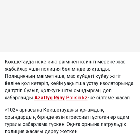
Көкшетауда неке қию рәсімінен кейінгі мереке жас
жұбайлар үшін полиция бөлімінде аяқталды.
Полицияның мәліметінше, мас күйдегі күйеу жігіт
әйеліне қол көтеріп, кейін уақытша ұстау изоляторында
да тәртіп бұзып, қолжуғышты сындырған, деп
хабарлайды
Azattyq Rýhy
Polisia.kz
-ке сілтеме жасап.
«102» арнасына Көкшетаудағы қоғамдық
орындардың бірінде өзін агрессивті ұстаған ер адам
туралы хабарлама түскен. Оқиға орнына патрульдік
полиция жасағы дереу жеткен.