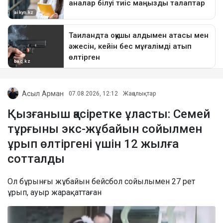
Асыл Арман
07.08.2026, 12:12
Жаңалықтар
Қызғаныш қасіретке ұласты: Семей
тұрғыны экс-жұбайын сойылмен
ұрып өлтіргені үшін 12 жылға
сотталды
Ол бұрынғы жұбайын бейсбол сойылымен 27 рет
ұрып, ауыр жарақаттаған