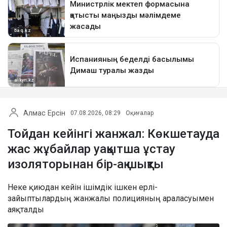
Алмас Ерсін
07.08.2026, 08:29
Оқиғалар
Тойдан кейінгі жанжал: Көкшетауда
жас жұбайлар уақытша ұстау
изоляторынан бір-ақ шықты
Неке қиюдан кейін ішімдік ішкен ерлі-
зайыптылардың жанжалы полицияның араласуымен
аяқталды