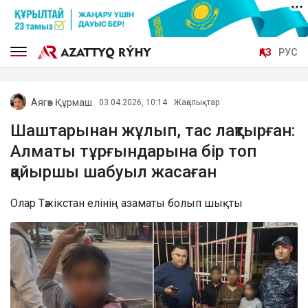
ҚАЗ
РУС
Аягөз Құрмаш
03.04.2026, 10:14
Жаңалықтар
Шаштарынан жұлып, тас лақтырған:
Алматы тұрғындарына бір топ
қайыршы шабуыл жасаған
Олар Тәжікстан елінің азаматы болып шықты