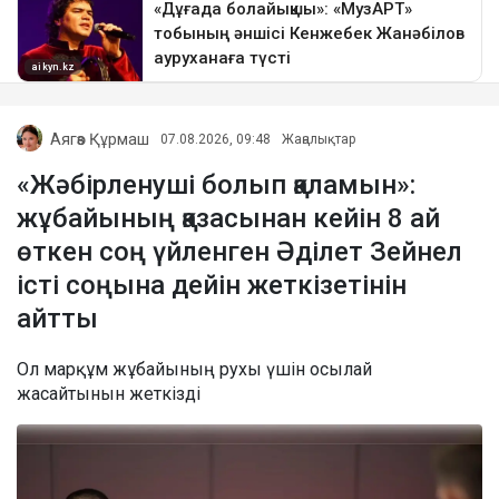
Аягөз Құрмаш
07.08.2026, 09:48
Жаңалықтар
«Жәбірленуші болып қаламын»:
жұбайының қазасынан кейін 8 ай
өткен соң үйленген Әділет Зейнел
істі соңына дейін жеткізетінін
айтты
Ол марқұм жұбайының рухы үшін осылай
жасайтынын жеткізді