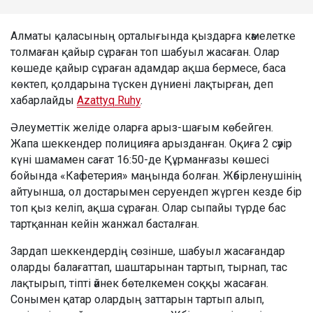
Алматы қаласының орталығында қыздарға кәмелетке
толмаған қайыр сұраған топ шабуыл жасаған. Олар
көшеде қайыр сұраған адамдар ақша бермесе, баса
көктеп, қолдарына түскен дүниені лақтырған, деп
хабарлайды
Azattyq Ruhy
.
Әлеуметтік желіде оларға арыз-шағым көбейген.
Жапа шеккендер полицияға арызданған. Оқиға 2 сәуір
күні шамамен сағат 16:50-де Құрманғазы көшесі
бойында «Кафетерия» маңында болған. Жәбірленушінің
айтуынша, ол достарымен серуендеп жүрген кезде бір
топ қыз келіп, ақша сұраған. Олар сыпайы түрде бас
тартқаннан кейін жанжал басталған.
Зардап шеккендердің сөзінше, шабуыл жасағандар
оларды балағаттап, шаштарынан тартып, тырнап, тас
лақтырып, тіпті әйнек бөтелкемен соққы жасаған.
Сонымен қатар олардың заттарын тартып алып,