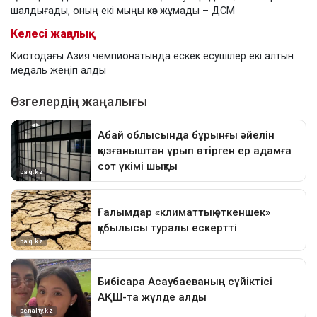
шалдығады, оның екі мыңы көз жұмады – ДСМ
Келесі жаңалық
Киотодағы Азия чемпионатында ескек есушілер екі алтын
медаль жеңіп алды