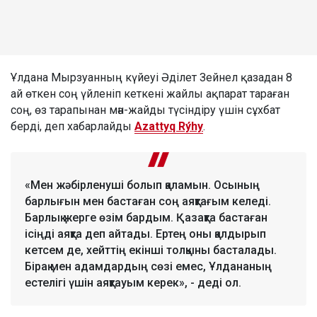
Ұлдана Мырзуанның күйеуі Әділет Зейнел қазадан 8
ай өткен соң үйленіп кеткені жайлы ақпарат тараған
соң, өз тарапынан мән-жайды түсіндіру үшін сұхбат
берді, деп хабарлайды
Azattyq Rýhy
.
«Мен жәбірленуші болып қаламын. Осының
барлығын мен бастаған соң аяқтағым келеді.
Барлық жерге өзім бардым. Қазақта бастаған
ісіңді аяқта деп айтады. Ертең оны қалдырып
кетсем де, хейттің екінші толқыны басталады.
Бірақ мен адамдардың сөзі емес, Ұлдананың
естелігі үшін аяқтауым керек», - деді ол.