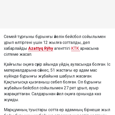
Семей тұрғыны бұрынғы әйелін бейсбол сойылымен
ұрып өлтіргені үшін 12 жылға сотталды, деп
хабарлайды
Azattyq Rýhy
агенттігі
КТК
арнасына
сілтеме жасап.
Қайғылы оқиға сәуір айында үйдің ауласында болған. Іс
материалдарына сәйкес, 51 жастағы ер адам мас
күйінде бұрынғы жұбайына шабуыл жасаған.
Қақтығысқа қызғаныш себеп болған. Ол бұрынғы
жұбайын бейсбол сойылымен 27 рет ұрып, ауыр
жарақаттаған. Салдарынан әйел оқиға орнында көз
жұмды.
Марқұмның туыстары сотта ер адамның бірнеше жыл