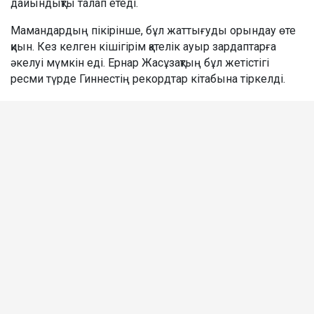
дайындықты талап етеді.
Мамандардың пікірінше, бұл жаттығуды орындау өте
қиын. Кез келген кішігірім қателік ауыр зардаптарға
әкелуі мүмкін еді. Ернар Жасұзақтың бұл жетістігі
ресми түрде Гиннестің рекордтар кітабына тіркелді.