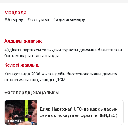
Мақалада
#Атырау
#сот үкімі
#ақша жымқыру
Алдыңғы жаңалық
«Әділет» партиясы халықтың тұрақты дамуына бағытталған
бастамаларын таныстырды
Келесі жаңалық
Қазақстанда 2036 жылға дейін биотехнологияны дамыту
стратегиясы талқыланды: ДСМ