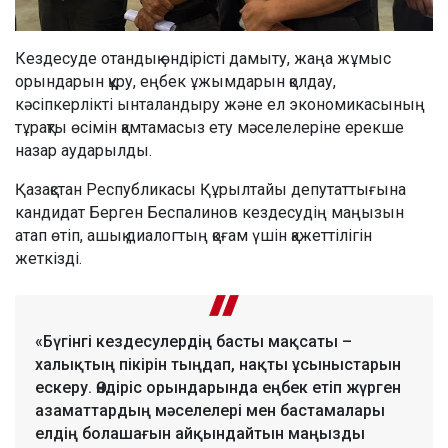
Кездесуде отандық өндірісті дамыту, жаңа жұмыс
орындарын құру, еңбек ұжымдарын қолдау,
кәсіпкерлікті ынталандыру және ел экономикасының
тұрақты өсімін қамтамасыз ету мәселелеріне ерекше
назар аударылды.
Қазақстан Республикасы Құрылтайы депутаттығына
кандидат Берген Беспалинов кездесудің маңызын
атап өтіп, ашық диалогтың қоғам үшін қажеттілігін
жеткізді.
«Бүгінгі кездесулердің басты мақсаты –
халықтың пікірін тыңдап, нақты ұсыныстарын
ескеру. Өндіріс орындарында еңбек етіп жүрген
азаматтардың мәселелері мен бастамалары
елдің болашағын айқындайтын маңызды