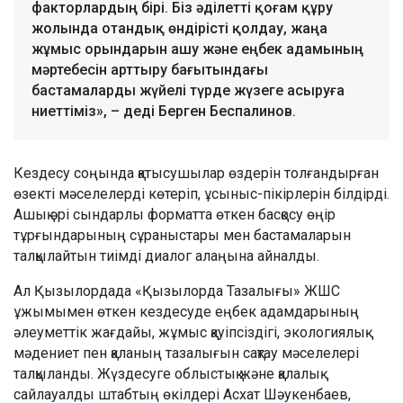
факторлардың бірі. Біз әділетті қоғам құру
жолында отандық өндірісті қолдау, жаңа
жұмыс орындарын ашу және еңбек адамының
мәртебесін арттыру бағытындағы
бастамаларды жүйелі түрде жүзеге асыруға
ниеттіміз», – деді Берген Беспалинов.
Кездесу соңында қатысушылар өздерін толғандырған
өзекті мәселелерді көтеріп, ұсыныс-пікірлерін білдірді.
Ашық әрі сындарлы форматта өткен басқосу өңір
тұрғындарының сұраныстары мен бастамаларын
талқылайтын тиімді диалог алаңына айналды.
Ал Қызылордада «Қызылорда Тазалығы» ЖШС
ұжымымен өткен кездесуде еңбек адамдарының
әлеуметтік жағдайы, жұмыс қауіпсіздігі, экологиялық
мәдениет пен қаланың тазалығын сақтау мәселелері
талқыланды. Жүздесуге облыстық және қалалық
сайлауалды штабтың өкілдері Асхат Шәукенбаев,