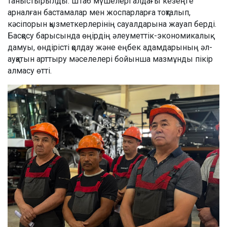
таныстырылды. Штаб мүшелері алдағы кезеңге
арналған бастамалар мен жоспарларға тоқталып,
кәсіпорын қызметкерлерінің сауалдарына жауап берді.
Басқосу барысында өңірдің әлеуметтік-экономикалық
дамуы, өндірісті қолдау және еңбек адамдарының әл-
ауқатын арттыру мәселелері бойынша мазмұнды пікір
алмасу өтті.