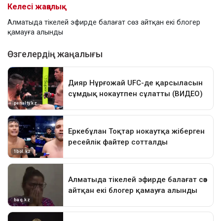
Келесі жаңалық
Алматыда тікелей эфирде балағат сөз айтқан екі блогер
қамауға алынды