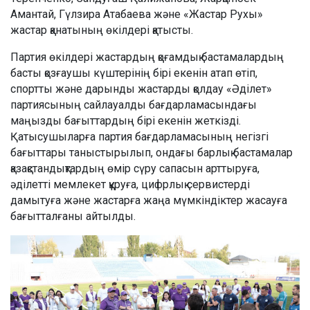
Амантай, Гүлзира Атабаева және «Жастар Рухы»
жастар қанатының өкілдері қатысты.
Партия өкілдері жастардың қоғамдық бастамалардың
басты қозғаушы күштерінің бірі екенін атап өтіп,
спортты және дарынды жастарды қолдау «Әділет»
партиясының сайлауалды бағдарламасындағы
маңызды бағыттардың бірі екенін жеткізді.
Қатысушыларға партия бағдарламасының негізгі
бағыттары таныстырылып, ондағы барлық бастамалар
қазақстандықтардың өмір сүру сапасын арттыруға,
әділетті мемлекет құруға, цифрлық сервистерді
дамытуға және жастарға жаңа мүмкіндіктер жасауға
бағытталғаны айтылды.