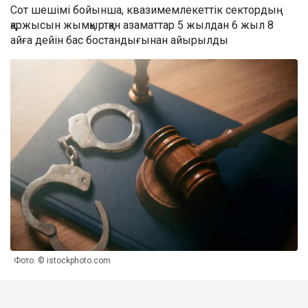
Сот шешімі бойынша, квазимемлекеттік сектордың
қаржысын жымқыртқан азаматтар 5 жылдан 6 жыл 8
айға дейін бас бостандығынан айырылды
Фото: © istockphoto.com