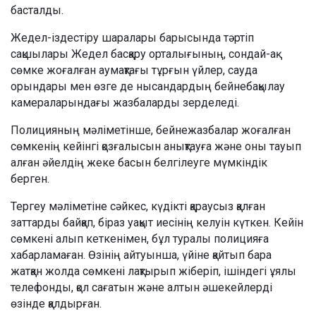
басталды.
Жедел-іздестіру шаралары барысында тәртіп
сақшылары Жедел басқару орталығының, сондай-ақ
сөмке жоғалған аумақтағы тұрғын үйлер, сауда
орындары мен өзге де нысандардың бейнебақылау
камераларындағы жазбаларды зерделеді.
Полицияның мәліметінше, бейнежазбалар жоғалған
сөмкенің кейінгі қозғалысын анықтауға және оны тауып
алған әйелдің жеке басын белгілеуге мүмкіндік
берген.
Тергеу мәліметіне сәйкес, күдікті қараусыз қалған
заттарды байқап, біраз уақыт иесінің келуін күткен. Кейін
сөмкені алып кеткенімен, бұл туралы полицияға
хабарламаған. Өзінің айтуынша, үйіне қайтып бара
жатқан жолда сөмкені лақтырып жіберіп, ішіндегі ұялы
телефонды, қол сағатын және алтын әшекейлерді
өзінде қалдырған.