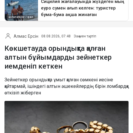
Алмас Ерсін
08.08.2026, 07:48
Заң мен тәртіп
Көкшетауда орындықта қалған
алтын бұйымдарды зейнеткер
иемденіп кеткен
Зейнеткер орындықта ұмыт қалған сөмкені иесіне
қайтармай, ішіндегі алтын әшекейлердің бірін ломбардқа
өткізіп жіберген