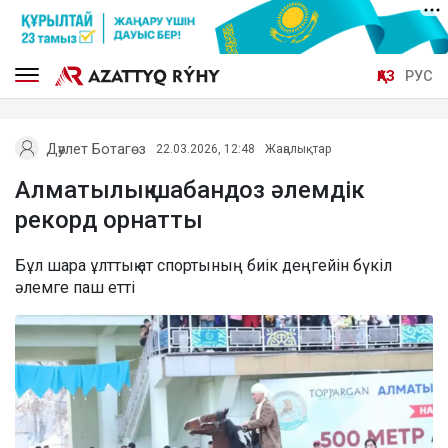
ҚАЗ
РУС
Дәулет Ботагөз
22.03.2026, 12:48
Жаңалықтар
Алматылық шабандоз әлемдік
рекорд орнатты
Бұл шара ұлттық ат спортының биік деңгейін бүкіл
әлемге паш етті