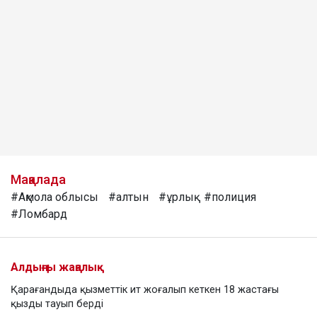
Мақалада
#Ақмола облысы
#алтын
#ұрлық
#полиция
#Ломбард
Алдыңғы жаңалық
Қарағандыда қызметтік ит жоғалып кеткен 18 жастағы
қызды тауып берді