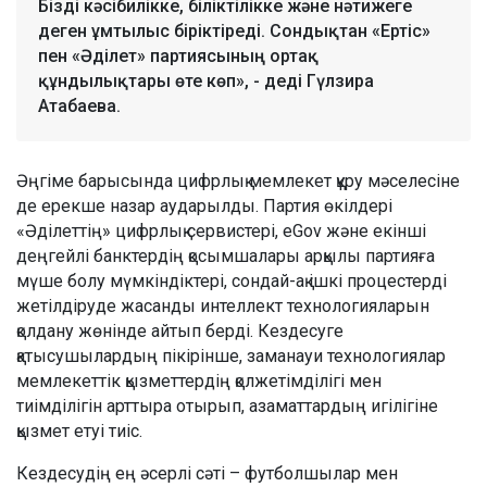
Бізді кәсібилікке, біліктілікке және нәтижеге
деген ұмтылыс біріктіреді. Сондықтан «Ертіс»
пен «Әділет» партиясының ортақ
құндылықтары өте көп», - деді Гүлзира
Атабаева.
Әңгіме барысында цифрлық мемлекет құру мәселесіне
де ерекше назар аударылды. Партия өкілдері
«Әділеттің» цифрлық сервистері, eGov және екінші
деңгейлі банктердің қосымшалары арқылы партияға
мүше болу мүмкіндіктері, сондай-ақ ішкі процестерді
жетілдіруде жасанды интеллект технологияларын
қолдану жөнінде айтып берді. Кездесуге
қатысушылардың пікірінше, заманауи технологиялар
мемлекеттік қызметтердің қолжетімділігі мен
тиімділігін арттыра отырып, азаматтардың игілігіне
қызмет етуі тиіс.
Кездесудің ең әсерлі сәті – футболшылар мен