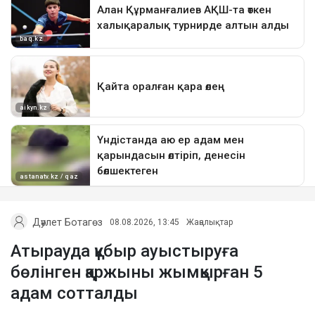
Дәулет Ботагөз
08.08.2026, 13:45
Жаңалықтар
Атырауда құбыр ауыстыруға
бөлінген қаржыны жымқырған 5
адам сотталды