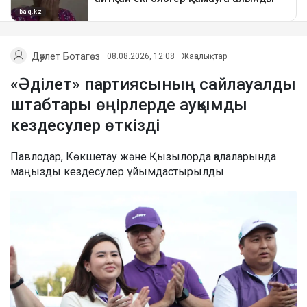
Дәулет Ботагөз
08.08.2026, 12:08
Жаңалықтар
«Әділет» партиясының сайлауалды
штабтары өңірлерде ауқымды
кездесулер өткізді
Павлодар, Көкшетау және Қызылорда қалаларында
маңызды кездесулер ұйымдастырылды