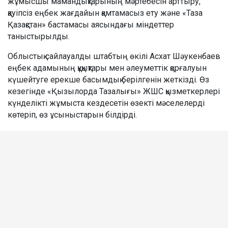
жұмысшы мамандықтарының мәртебесін арттыру,
қауіпсіз еңбек жағдайын қамтамасыз ету және «Таза
Қазақстан» бастамасы аясындағы міндеттер
таныстырылды.
Облыстық сайлауалды штабтың өкілі Асхат Шәукенбаев
еңбек адамының құқықтары мен әлеуметтік қорғалуын
күшейтуге ерекше басымдық берілгенін жеткізді. Өз
кезегінде «Қызылорда Тазалығы» ЖШС қызметкерлері
күнделікті жұмыста кездесетін өзекті мәселелерді
көтеріп, өз ұсыныстарын білдірді.