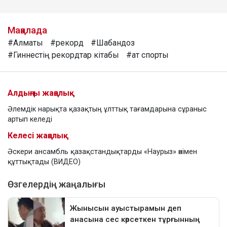
Мақалада
#Алматы
#рекорд
#Шабандоз
#Гиннестің рекордтар кітабы
#ат спорты
Алдыңғы жаңалық
Әлемдік нарықта қазақтың ұлттық тағамдарына сұраныс
артып келеді
Келесі жаңалық
Әскери ансамбль қазақстандықтарды «Наурыз» әнімен
құттықтады (ВИДЕО)