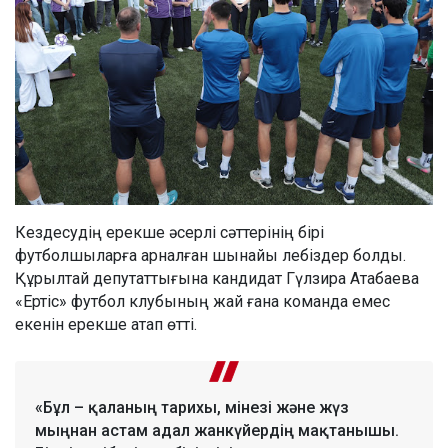
Кездесудің ерекше әсерлі сәттерінің бірі
футболшыларға арналған шынайы лебіздер болды.
Құрылтай депутаттығына кандидат Гүлзира Атабаева
«Ертіс» футбол клубының жай ғана команда емес
екенін ерекше атап өтті.
«Бұл – қаланың тарихы, мінезі және жүз
мыңнан астам адал жанкүйердің мақтанышы.