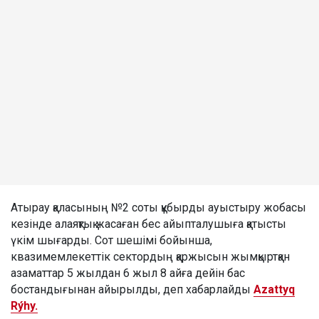
Атырау қаласының №2 соты құбырды ауыстыру жобасы
кезінде алаяқтық жасаған бес айыпталушыға қатысты
үкім шығарды. Сот шешімі бойынша,
квазимемлекеттік сектордың қаржысын жымқыртқан
азаматтар 5 жылдан 6 жыл 8 айға дейін бас
бостандығынан айырылды, деп хабарлайды
Azattyq
Rýhy.