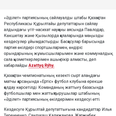
«Әділет» партиясының сайлауалды штабы Қазақстан
Республикасы Құрылтайы депутаттарын сайлау
алдындағы үгіт-насихат науқаны аясында Павлодар,
Көкшетау және Қызылорда қалаларында маңызды
кездесулер ұйымдастырды. Басқосулар барысында
партия өкілдері спортшылармен, өндіріс
орындарының жұмысшыларымен және коммуналдық
сала қызметкерлерімен ашық пікір алмасты, деп
хабарлайды
Azattyq Rýhy.
Қазақстан чемпионатының кезекті сырт алаңдағы
матчы қарсаңында «Ертіс» футбол клубына ерекше
қолдау көрсетілді. Команданың жаттығу базасында
футболшылар мен жаттықтырушылар штабының
«Әділет» партиясының өкілдерімен кездесуі өтті.
Кездесуге Құрылтай депутаттығына кандидаттар Илья
Теренченко, Сандуғаш Қалижанова, Жарқынбек