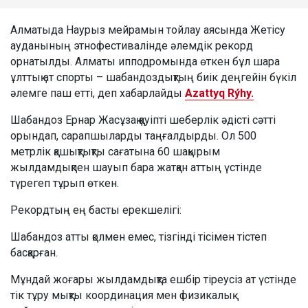
Алматыда Наурыз мейрамын тойлау аясында Жетісу
ауданының этнофестивалінде әлемдік рекорд
орнатылды. Алматы ипподромында өткен бұл шара
ұлттық ат спорты – шабандоздықтың биік деңгейін бүкіл
әлемге паш етті, деп хабарлайды
Azattyq Rýhy.
Шабандоз Ернар Жасұзақ қауіпті шеберлік әдісті сәтті
орындап, сарапшыларды таңғалдырды. Ол 500
метрлік қашықтықты сағатына 60 шақырым
жылдамдықпен шауып бара жатқан аттың үстінде
түрегеп тұрып өткен.
Рекордтың ең басты ерекшелігі:
Шабандоз атты қолмен емес, тізгінді тісімен тістеп
басқарған.
Мұндай жоғары жылдамдықта ешбір тіреусіз ат үстінде
тік тұру мықты координация мен физикалық