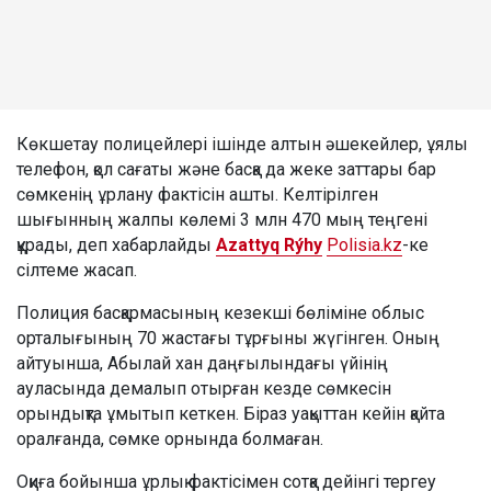
Көкшетау полицейлері ішінде алтын әшекейлер, ұялы
телефон, қол сағаты және басқа да жеке заттары бар
сөмкенің ұрлану фактісін ашты. Келтірілген
шығынның жалпы көлемі 3 млн 470 мың теңгені
құрады, деп хабарлайды
Azattyq Rýhy
Polisia.kz
-ке
сілтеме жасап.
Полиция басқармасының кезекші бөліміне облыс
орталығының 70 жастағы тұрғыны жүгінген. Оның
айтуынша, Абылай хан даңғылындағы үйінің
ауласында демалып отырған кезде сөмкесін
орындықта ұмытып кеткен. Біраз уақыттан кейін қайта
оралғанда, сөмке орнында болмаған.
Оқиға бойынша ұрлық фактісімен сотқа дейінгі тергеу