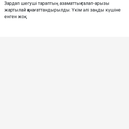
Зардап шегуші тараптың азаматтық талап-арызы
жартылай қанағаттандырылды. Үкім әлі заңды күшіне
енген жоқ.