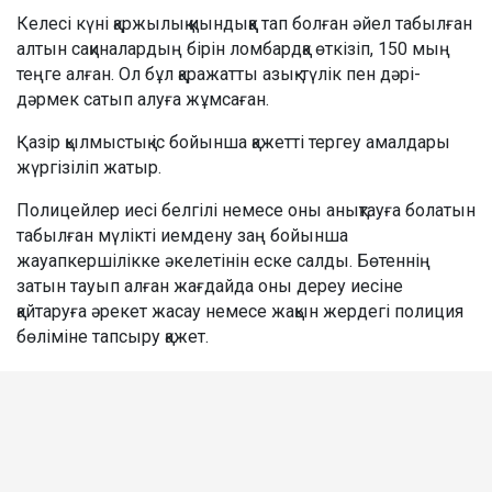
Келесі күні қаржылық қиындыққа тап болған әйел табылған
алтын сақиналардың бірін ломбардқа өткізіп, 150 мың
теңге алған. Ол бұл қаражатты азық-түлік пен дәрі-
дәрмек сатып алуға жұмсаған.
Қазір қылмыстық іс бойынша қажетті тергеу амалдары
жүргізіліп жатыр.
Полицейлер иесі белгілі немесе оны анықтауға болатын
табылған мүлікті иемдену заң бойынша
жауапкершілікке әкелетінін еске салды. Бөтеннің
затын тауып алған жағдайда оны дереу иесіне
қайтаруға әрекет жасау немесе жақын жердегі полиция
бөліміне тапсыру қажет.