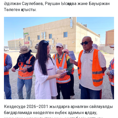
Әділжан Сәулебаев, Раушан Ысқақова және Бауыржан
Төлеген қатысты.
Кездесуде 2026–2031 жылдарға арналған сайлауалды
бағдарламада көзделген еңбек адамын қолдау,