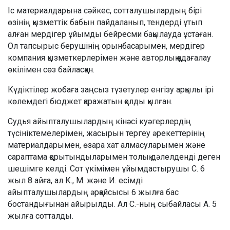
Іс материалдарына сәйкес, сотталушылардың бірі
өзінің қызметтік бабын пайдаланып, тендерді ұтып
алған мердігер ұйымды бейресми бақылауда ұстаған.
Ол тапсырыс берушінің орынбасарымен, мердігер
компания қызметкерлерімен және авторлық қадағалау
өкілімен сөз байласқан.
Күдіктілер жобаға заңсыз түзетулер енгізу арқылы ірі
көлемдегі бюджет қаражатын қолды қылған.
Судья айыпталушылардың кінәсі куәгерлердің
түсініктемелерімен, жасырын тергеу әрекеттерінің
материалдарымен, өзара хат алмасуларымен және
сараптама қорытындыларымен толық дәлелденді деген
шешімге келді. Сот үкімімен ұйымдастырушы С. 6
жыл 8 айға, ал К., М. және И. есімді
айыпталушылардың әрқайсысы 6 жылға бас
бостандығынан айырылды. Ал С.-ның сыбайласы А. 5
жылға сотталды.