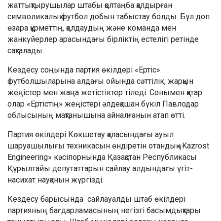
жаттықтырушылар штабы қолтаңба қалдырған
символикалық футбол добын табыстау болды. Бұл доп
өзара құрметтің, қолдаудың және команда мен
жанкүйерлер арасындағы бірліктің естелігі ретінде
сақталады.
Кездесу соңында партия өкілдері «Ертіс»
футболшыларына алдағы ойында сәттілік, жарқын
жеңістер мен жаңа жетістіктер тіледі. Сонымен қатар
олар «Ертістің» жеңістері әлдеқашан бүкіл Павлодар
облысының мақтанышына айналғанын атап өтті.
Партия өкілдері Көкшетау қаласындағы ауыл
шаруашылығы техникасын өндіретін отандық «Kazrost
Engineering» кәсіпорнында Қазақстан Республикасы
Құрылтайы депутаттарын сайлау алдындағы үгіт-
насихат науқанын жүргізді.
Кездесу барысында сайлауалды штаб өкілдері
партияның бағдарламасының негізгі басымдықтары