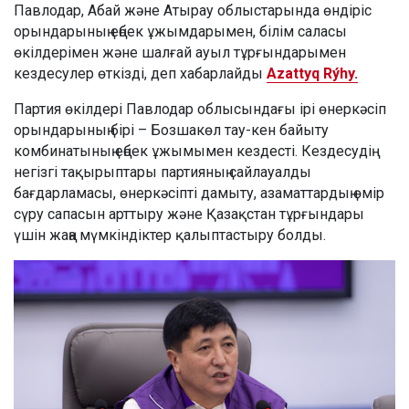
Павлодар, Абай және Атырау облыстарында өндіріс
орындарының еңбек ұжымдарымен, білім саласы
өкілдерімен және шалғай ауыл тұрғындарымен
кездесулер өткізді, деп хабарлайды
Azattyq Rýhy.
Партия өкілдері Павлодар облысындағы ірі өнеркәсіп
орындарының бірі – Бозшакөл тау-кен байыту
комбинатының еңбек ұжымымен кездесті. Кездесудің
негізгі тақырыптары партияның сайлауалды
бағдарламасы, өнеркәсіпті дамыту, азаматтардың өмір
сүру сапасын арттыру және Қазақстан тұрғындары
үшін жаңа мүмкіндіктер қалыптастыру болды.