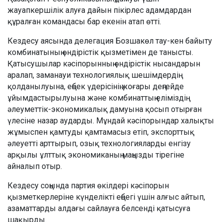
жауапкершілік алуға дайын пікірлес адамдардан
құралған командасы бар екенін атап өтті.
Кездесу аясында делегация Бозшакөл тау-кен байыту
комбинатының өндірістік қызметімен де танысты.
Қатысушылар кәсіпорынның өндірістік нысандарын
аралап, заманауи технологиялық шешімдердің
қолданылуына, еңбек үдерісінің жоғары деңгейде
ұйымдастырылуына және комбинаттың еліміздің
әлеуметтік-экономикалық дамуына қосып отырған
үлесіне назар аударды. Мұндай кәсіпорындар халықты
жұмыспен қамтуды қамтамасыз етіп, экспорттық
әлеуетті арттырып, озық технологияларды енгізу
арқылы ұлттық экономиканың маңызды тірегіне
айналып отыр.
Кездесу соңында партия өкілдері кәсіпорын
қызметкерлеріне күнделікті еңбегі үшін алғыс айтып,
азаматтарды алдағы сайлауға белсенді қатысуға
шақырды.