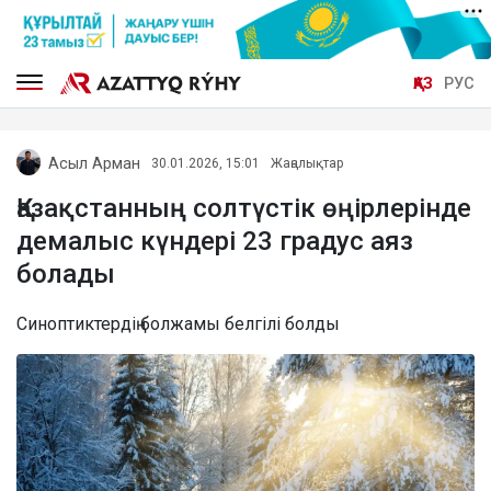
ҚАЗ
РУС
Асыл Арман
30.01.2026, 15:01
Жаңалықтар
Қазақстанның солтүстік өңірлерінде
демалыс күндері 23 градус аяз
болады
Синоптиктердің болжамы белгілі болды