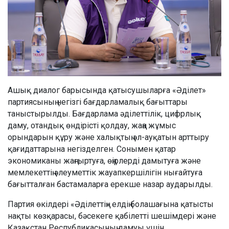
Ашық диалог барысында қатысушыларға «Әділет»
партиясының негізгі бағдарламалық бағыттары
таныстырылды. Бағдарлама әділеттілік, цифрлық
даму, отандық өндірісті қолдау, жаңа жұмыс
орындарын құру және халықтың әл-ауқатын арттыру
қағидаттарына негізделген. Сонымен қатар
экономиканы жаңғыртуға, өңірлерді дамытуға және
мемлекеттің әлеуметтік жауапкершілігін нығайтуға
бағытталған бастамаларға ерекше назар аударылды.
Партия өкілдері «Әділеттің» елдің болашағына қатысты
нақты көзқарасы, бәсекеге қабілетті шешімдері және
Қазақстан Республикасының дамуы үшін