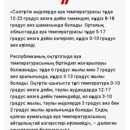
«Солтүстік өңірлерде ауа температурасы түнде
12-23 градус аязға дейін төмендеп, күндіз 8-18
градус аяз шамасында болады. Орталық
облыстарда ауа температурасы түнде 5-17
градус аязға дейін көтеріліп, күндіз 0-10 градус
аяз күтіледі.
Республиканың оңтүстігінде ауа
температурасының біртіндеп жоғарылауы
болжанады: түнде 6 градус жылы мен 7 градус
аяз аралығында, күндіз 3-13 градус жылы
болады. Оңтүстік-шығыста түнгі температура 0-10
градус аязға дейін, таулы аудандарда 12-17
градус аязға дейін төмендейді, ал күндіз 3-10
градус жылы, таулы өңірлерде 3 градус аяз бен
2 градус жылы аралығында болады. Елдің
қалған аумағында ауа температурасының
айтарлықтай өзгерістері күтілмейді», – делінген
синоптиктер болжамында.