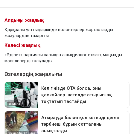
Алдыңғы жаңалық
Қарқаралы ұлттық паркінде волонтерлер жартастарды
жазулардан тазартты
Келесі жаңалық
«Әділет» партиясы халықпен ашық диалог өткізіп, маңызды
мәселелерді талқылады