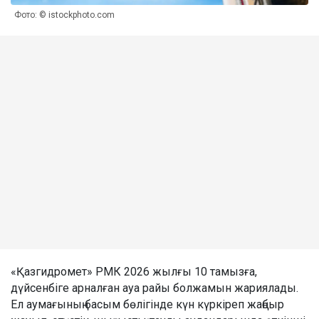
Фото: © istockphoto.com
«Қазгидромет» РМК 2026 жылғы 10 тамызға,
дүйсенбіге арналған ауа райы болжамын жариялады.
Ел аумағының басым бөлігінде күн күркіреп жаңбыр