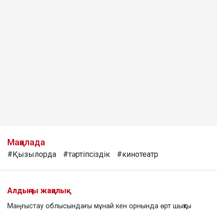
Мақалада
#Қызылорда
#тәртіпсіздік
#кинотеатр
Алдыңғы жаңалық
Маңғыстау облысындағы мұнай кен орнында өрт шықты