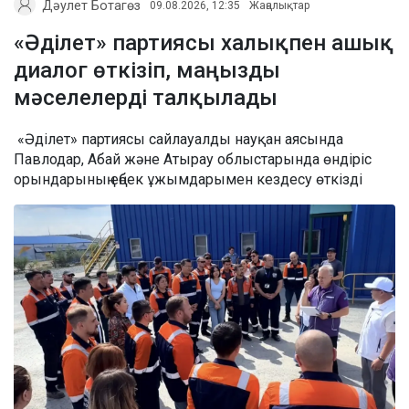
Дәулет Ботагөз
09.08.2026, 12:35
Жаңалықтар
«Әділет» партиясы халықпен ашық
диалог өткізіп, маңызды
мәселелерді талқылады
«Әділет» партиясы сайлауалды науқан аясында
Павлодар, Абай және Атырау облыстарында өндіріс
орындарының еңбек ұжымдарымен кездесу өткізді