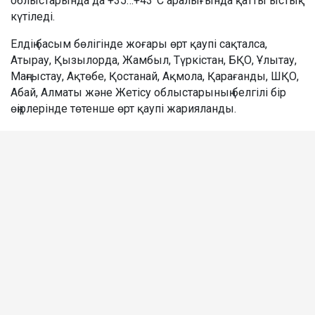
облыстарында да +35…+43°C аралығында қатты ыстық
күтіледі.
Елдің басым бөлігінде жоғары өрт қаупі сақталса,
Атырау, Қызылорда, Жамбыл, Түркістан, БҚО, Ұлытау,
Маңғыстау, Ақтөбе, Қостанай, Ақмола, Қарағанды, ШҚО,
Абай, Алматы және Жетісу облыстарының белгілі бір
өңірлерінде төтенше өрт қаупі жарияланды.