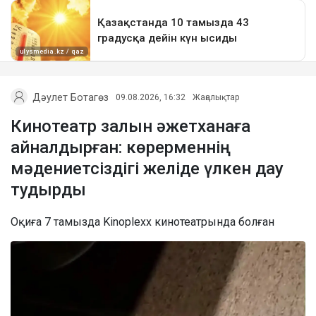
Дәулет Ботагөз
09.08.2026, 16:32
Жаңалықтар
Кинотеатр залын әжетханаға
айналдырған: көрерменнің
мәдениетсіздігі желіде үлкен дау
тудырды
Оқиға 7 тамызда Kinoplexx кинотеатрында болған