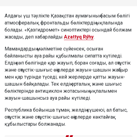
Алдағы үш тәулікте Қазақстан аумағының басым бөлігі
атмосфералық фронтальды бөліктердің ықпалында
болады. «Қазгидромет» синоптиктері осындай болжам
жасады, деп хабарлайды
Azattyq Rýhy
.
Мамандардың мәліметіне сүйенсек, осыған
байланысты ауа райы құбылмалы сипатта күтіледі.
Елдің көп бөлігінде қар жауып, боран соғады, ал оңтүстік
және оңтүстік-шығыс өңірлерде жауын-шашын жаңбыр
мен қар түрінде түседі, кей жерлерде қатты жауын-
шашын байқалады. Тек елдің орталық және шығыс
бөліктерінде антициклон жотасының ықпалымен
жауын-шашынсыз ауа райы күтіледі.
Республика бойынша тұман, желдің күшеюі, ал батыс,
оңтүстік және оңтүстік-шығыс өңірлерде көктайғақ
құбылыстары болжанады.