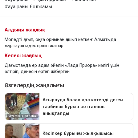
#ауа райы болжамы
Алдыңғы жаңалық
Мопедті қағып, оқиға орнынан қашып кеткен: Алматыда
жүргізуші іздестіріліп жатыр
Келесі жаңалық
Дағыстанда ер адам әйелін «Лада Приора» көлігі үшін
өлтіріп, денесін өртеп жіберген