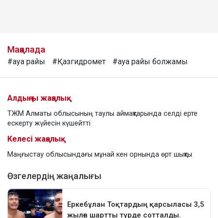
Мақалада
#ауа райы
#Қазгидромет
#ауа райы болжамы
Алдыңғы жаңалық
ТЖМ Алматы облысының таулы аймақтарында селді ерте
ескерту жүйесін күшейтті
Келесі жаңалық
Маңғыстау облысындағы мұнай кен орнында өрт шықты