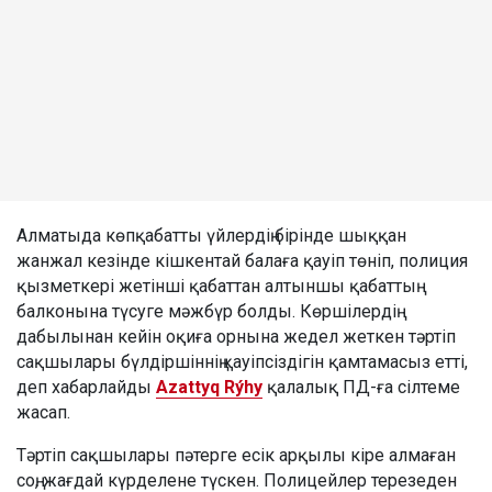
Алматыда көпқабатты үйлердің бірінде шыққан
жанжал кезінде кішкентай балаға қауіп төніп, полиция
қызметкері жетінші қабаттан алтыншы қабаттың
балконына түсуге мәжбүр болды. Көршілердің
дабылынан кейін оқиға орнына жедел жеткен тәртіп
сақшылары бүлдіршіннің қауіпсіздігін қамтамасыз етті,
деп хабарлайды
Azattyq Rýhy
қалалық ПД-ға сілтеме
жасап.
Тәртіп сақшылары пәтерге есік арқылы кіре алмаған
соң, жағдай күрделене түскен. Полицейлер терезеден