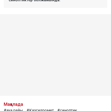
Мақалада
#ауа райы
#Қазгидромет
#синоптик