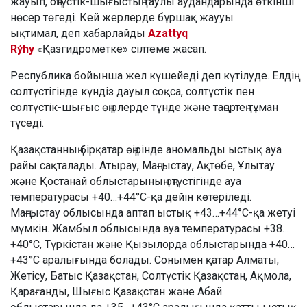
жауып, оңтүстік-шығыстың таулы аудандарында өткінші
нөсер төгеді. Кей жерлерде бұршақ жаууы
ықтимал, деп хабарлайды
Azattyq
Rýhy
«Қазгидрометке» сілтеме жасап.
Республика бойынша жел күшейеді деп күтілуде. Елдің
солтүстігінде күндіз дауыл соқса, солтүстік пен
солтүстік-шығыс өңірлерде түнде және таңертең тұман
түседі.
Қазақстанның бірқатар өңірінде аномальды ыстық ауа
райы сақталады. Атырау, Маңғыстау, Ақтөбе, Ұлытау
және Қостанай облыстарының оңтүстігінде ауа
температурасы +40…+44°C-қа дейін көтеріледі.
Маңғыстау облысында аптап ыстық +43…+44°C-қа жетуі
мүмкін. Жамбыл облысында ауа температурасы +38…
+40°C, Түркістан және Қызылорда облыстарында +40…
+43°C аралығында болады. Сонымен қатар Алматы,
Жетісу, Батыс Қазақстан, Солтүстік Қазақстан, Ақмола,
Қарағанды, Шығыс Қазақстан және Абай