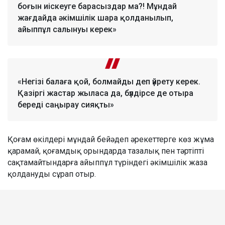
боғын иіскеуге барасыздар ма?! Мұндай
жағдайда әкімшілік шара қолданылып,
айыппұл салынуы керек»
«Негізі балаға қой, болмайды деп үйрету керек.
Қазіргі жастар жыласа да, бүлдірсе де отыра
береді саңырау сияқты»
Қоғам өкілдері мұндай бейәдеп әрекеттерге көз жұма
қарамай, қоғамдық орындарда тазалық пен тәртіпті
сақтамайтындарға айыппұл түріндегі әкімшілік жаза
қолдануды сұрап отыр.