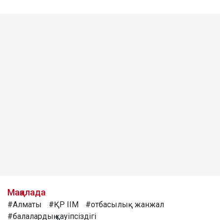
Мақалада
#Алматы
#ҚР ІІМ
#отбасылық жанжал
#балалардың қауіпсіздігі