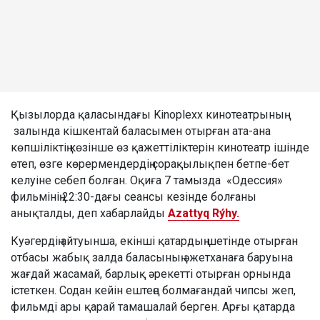
Қызылорда қаласындағы Kinoplexx кинотеатрының
залында кішкентай баласымен отырған ата-ана
көпшіліктің көзінше өз қажеттіліктерін кинотеатр ішінде
өтеп, өзге көрермендердің сорақылықпен бетпе-бет
келуіне себеп болған. Оқиға 7 тамызда «Одессия»
фильмінің 22:30-дағы сеансы кезінде болғаны
анықталды, деп хабарлайды
Azattyq Rýhy.
Куәгердің айтуынша, екінші қатардың шетінде отырған
отбасы жабық залда баласының әжетханаға баруына
жағдай жасамай, барлық әрекетті отырған орнында
істеткен. Содан кейін ештеңе болмағандай чипсы жеп,
фильмді ары қарай тамашалай берген. Арғы қатарда