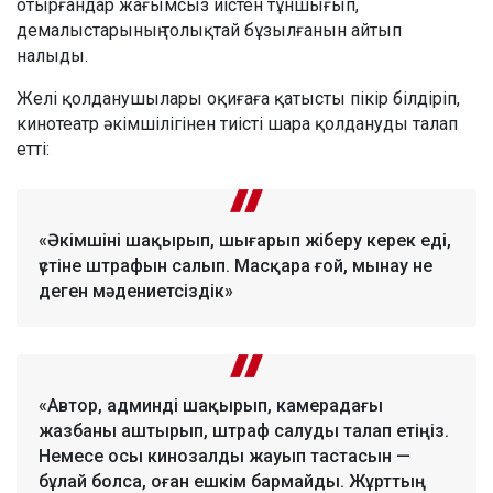
отырғандар жағымсыз иістен тұншығып,
демалыстарының толықтай бұзылғанын айтып
налыды.
Желі қолданушылары оқиғаға қатысты пікір білдіріп,
кинотеатр әкімшілігінен тиісті шара қолдануды талап
етті:
«Әкімшіні шақырып, шығарып жіберу керек еді,
үстіне штрафын салып. Масқара ғой, мынау не
деген мәдениетсіздік»
«Автор, админді шақырып, камерадағы
жазбаны аштырып, штраф салуды талап етіңіз.
Немесе осы кинозалды жауып тастасын —
бұлай болса, оған ешкім бармайды. Жұрттың