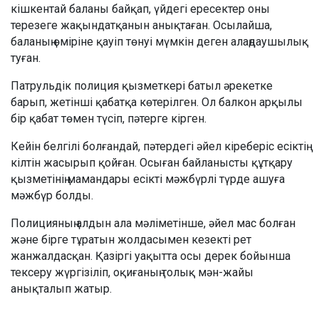
кішкентай баланы байқап, үйдегі ересектер оны
терезеге жақындатқанын анықтаған. Осылайша,
баланың өміріне қауіп төнуі мүмкін деген алаңдаушылық
туған.
Патрульдік полиция қызметкері батыл әрекетке
барып, жетінші қабатқа көтерілген. Ол балкон арқылы
бір қабат төмен түсіп, пәтерге кірген.
Кейін белгілі болғандай, пәтердегі әйел кіреберіс есіктің
кілтін жасырып қойған. Осыған байланысты құтқару
қызметінің мамандары есікті мәжбүрлі түрде ашуға
мәжбүр болды.
Полицияның алдын ала мәліметінше, әйел мас болған
және бірге тұратын жолдасымен кезекті рет
жанжалдасқан. Қазіргі уақытта осы дерек бойынша
тексеру жүргізіліп, оқиғаның толық мән-жайы
анықталып жатыр.