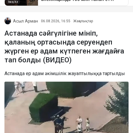
Асыл Арман
06.08.2026, 16:55
Жаңалықтар
Астанада сәйгүлігіне мініп,
қаланың ортасында серуендеп
жүрген ер адам күтпеген жағдайға
тап болды (ВИДЕО)
Астанада ер адам әкімшілік жауаптылыққа тартылды