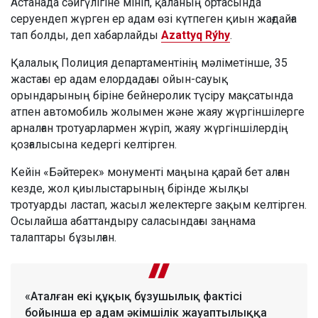
Астанада сәйгүлігіне мініп, қаланың ортасында
серуендеп жүрген ер адам өзі күтпеген қиын жағдайға
тап болды, деп хабарлайды
Azattyq Rýhy
.
Қалалық Полиция департаментінің мәліметінше, 35
жастағы ер адам елордадағы ойын-сауық
орындарының біріне бейнеролик түсіру мақсатында
атпен автомобиль жолымен және жаяу жүргіншілерге
арналған тротуарлармен жүріп, жаяу жүргіншілердің
қозғалысына кедергі келтірген.
Кейін «Бәйтерек» монументі маңына қарай бет алған
кезде, жол қиылыстарының бірінде жылқы
тротуарды ластап, жасыл желектерге зақым келтірген.
Осылайша абаттандыру саласындағы заңнама
талаптары бұзылған.
«Аталған екі құқық бұзушылық фактісі
бойынша ер адам әкімшілік жауаптылыққа