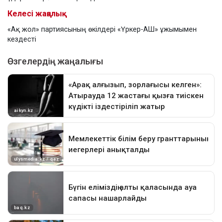
Келесі жаңалық
«Ақ жол» партиясының өкілдері «Үркер-АШ» ұжымымен
кездесті