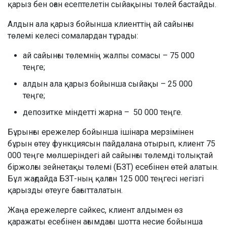
қарыз бен оған есептелетін сыйақыны төлей бастайды.
Алдын ала қарыз бойынша клиенттің ай сайынғы
төлемі келесі сомалардан тұрады:
ай сайынғы төлемнің жалпы сомасы – 75 000
теңге;
алдын ала қарыз бойынша сыйақы – 25 000
теңге;
депозитке міндетті жарна – 50 000 теңге.
Бұрынғы ережелер бойынша ішінара мерзімінен
бұрын өтеу функциясын пайдалана отырып, клиент 75
000 теңге мөлшеріндегі ай сайынғы төлемді толықтай
біржолғы зейнетақы төлемі (БЗТ) есебінен өтей алатын.
Бұл жағдайда БЗТ-ның қалған 125 000 теңгесі негізгі
қарызды өтеуге бағытталатын.
Жаңа ережелерге сәйкес, клиент алдымен өз
қаражаты есебінен ағымдағы шотта несие бойынша