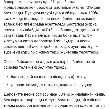
бағдарламалары аясында 2%-дан бастап
мөлшерлемемен беріледі. Бастапқы жарна 10%-дан
басталады. Бұл қарыз түрі тұрғын үй құнының 100%
көлемінде беріледі және несие бойынша сыйақы
толық берілген сомаға есептеледі. Бастапқы жарна
есепке алынбайды, ол Отбасы банкіндегі депозитте
сақталады. Қарыз алушы несие бойынша төлем
жасаумен қатар депозиттегі жинақтарын несие
сомасының 50%-ына дейін толықтыруы тиіс. Бұл –
тұрғын үй құрылыс жинақтары жүйесінің талаптары.
Осыған байланысты алдын ала қарыз бойынша ай
сайынғы төлем екі бөліктен тұрады:
банктің сыйақысын (пайыздарын) төлеу;
депозитке міндетті жинақ жарнасын аудару.
Депозитте несие сомасының 50%-ы жиналғаннан кейін,
бұл қаражат қарызды өтеуге бағытталады, ай сайынғы
төлем мөлшері азаяды және содан кейін клиент негізгі