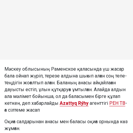
Мәскеу облысының Раменское қаласында үш жасар
бала ойнап жүріп, терезе алдына шығып алған соң тепе-
теңдігін жоғалтып алған. Баланың анасы айқайлаған
дауысты естіп, ұлын құтқаруға ұмтылған. Алайда алдын
ала мәлімет бойынша, ол да баласымен бірге құлап
кеткен, деп хабарлайды
Azattyq Rýhy
агенттігі
РЕН ТВ
-
ға сілтеме жасап
Оқиға салдарынан анасы мен баласы оқиға орнында көз
жұмған.