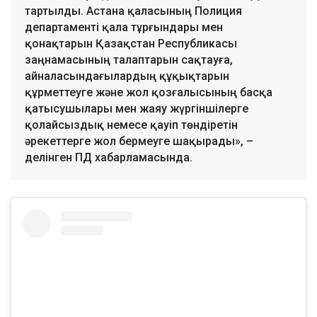
тартылды. Астана қаласының Полиция
департаменті қала тұрғындары мен
қонақтарын Қазақстан Республикасы
заңнамасының талаптарын сақтауға,
айналасындағылардың құқықтарын
құрметтеуге және жол қозғалысының басқа
қатысушылары мен жаяу жүргіншілерге
қолайсыздық немесе қауіп төндіретін
әрекеттерге жол бермеуге шақырады», –
делінген ПД хабарламасында.