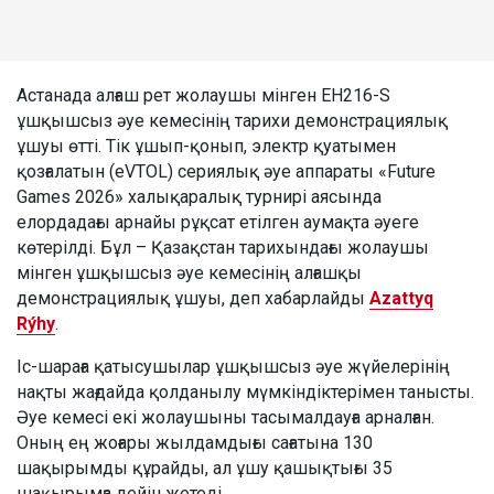
Астанада алғаш рет жолаушы мінген EH216-S
ұшқышсыз әуе кемесінің тарихи демонстрациялық
ұшуы өтті. Тік ұшып-қонып, электр қуатымен
қозғалатын (eVTOL) сериялық әуе аппараты «Future
Games 2026» халықаралық турнирі аясында
елордадағы арнайы рұқсат етілген аумақта әуеге
көтерілді. Бұл – Қазақстан тарихындағы жолаушы
мінген ұшқышсыз әуе кемесінің алғашқы
демонстрациялық ұшуы, деп хабарлайды
Azattyq
Rýhy
.
Іс-шараға қатысушылар ұшқышсыз әуе жүйелерінің
нақты жағдайда қолданылу мүмкіндіктерімен танысты.
Әуе кемесі екі жолаушыны тасымалдауға арналған.
Оның ең жоғары жылдамдығы сағатына 130
шақырымды құрайды, ал ұшу қашықтығы 35
шақырымға дейін жетеді.