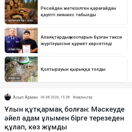
Асыл Арман
06.08.2026, 15:38
Жаңалықтар
Ұлын құтқармақ болған: Мәскеуде
әйел адам ұлымен бірге терезеден
құлап, көз жұмды