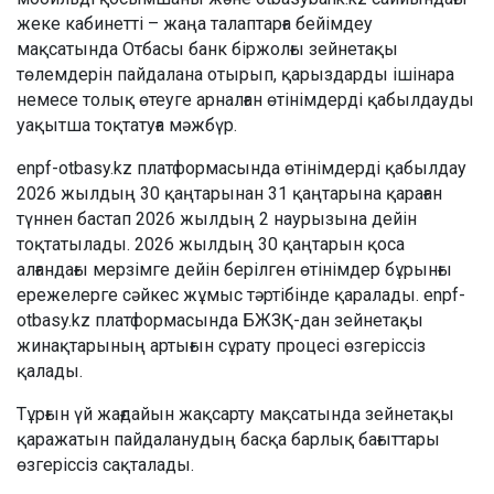
жеке кабинетті – жаңа талаптарға бейімдеу
мақсатында Отбасы банк біржолғы зейнетақы
төлемдерін пайдалана отырып, қарыздарды ішінара
немесе толық өтеуге арналған өтінімдерді қабылдауды
уақытша тоқтатуға мәжбүр.
enpf-otbasy.kz платформасында өтінімдерді қабылдау
2026 жылдың 30 қаңтарынан 31 қаңтарына қараған
түннен бастап 2026 жылдың 2 наурызына дейін
тоқтатылады. 2026 жылдың 30 қаңтарын қоса
алғандағы мерзімге дейін берілген өтінімдер бұрынғы
ережелерге сәйкес жұмыс тәртібінде қаралады. enpf-
otbasy.kz платформасында БЖЗҚ-дан зейнетақы
жинақтарының артығын сұрату процесі өзгеріссіз
қалады.
Тұрғын үй жағдайын жақсарту мақсатында зейнетақы
қаражатын пайдаланудың басқа барлық бағыттары
өзгеріссіз сақталады.