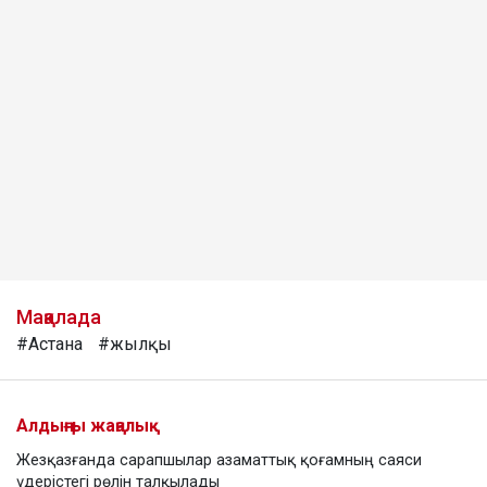
Мақалада
#Астана
#жылқы
Алдыңғы жаңалық
Жезқазғанда сарапшылар азаматтық қоғамның саяси
үдерістегі рөлін талқылады