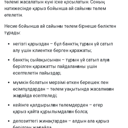
төлемі жасалатын күні іске қосылатын. Соның
нәтижесінде қарыз бойынша ай сайынғы төлем
өтелетін.
Несие бойынша ай сайынғы төлем бірнеше бөліктен
тұрады:
негізгі қарыздан – бұл банктің тұрғын үй сатып
алу үшін клиентке берген қаражаты;
банктің сыйақысынан – тұрғын үй сатып алуға
берілген қаражатты пайдаланғаны үшін
есептелетін пайыздар;
мүмкін болатын мерзімі өткен берешек пен
өсімпұлдардан – төлем уақытында жасалмаған
жағдайда есептеледі;
кейінге қалдырылған төлемдерден – егер
қарыз қайта құрылымдалған болса;
депозиттегі жинақтардан – алдын ала қарыз
берілген жағдайда.