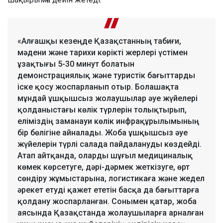
«Алғашқы кезеңде Қазақстанның табиғи,
мәдени және тарихи көрікті жерлері үстімен
ұзақтығы 5-30 минут болатын
демонстрациялық және туристік бағыттарды
іске қосу жоспарланып отыр. Болашақта
мұндай ұшқышсыз жолаушылар әуе жүйелері
қолданыстағы көлік түрлерін толықтырып,
еліміздің заманауи көлік инфрақұрылымының
бір бөлігіне айналады. Жоба ұшқышсыз әуе
жүйелерін түрлі салада пайдалануды көздейді.
Атап айтқанда, оларды шұғыл медициналық
көмек көрсетуге, дәрі-дәрмек жеткізуге, өрт
сөндіру жұмыстарына, логистикаға және жедел
әрекет етуді қажет ететін басқа да бағыттарға
қолдану жоспарланған. Сонымен қатар, жоба
аясында Қазақстанда жолаушыларға арналған