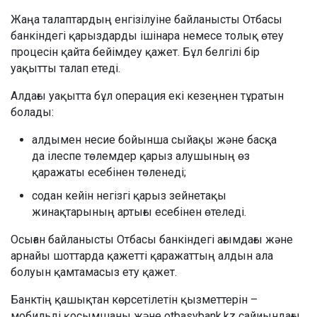
Жаңа талаптардың енгізілуіне байланысты Отбасы
банкіндегі қарыздарды ішінара немесе толық өтеу
процесін қайта бейімдеу қажет. Бұл белгілі бір
уақытты талап етеді.
Алдағы уақытта бұл операция екі кезеңнен тұратын
болады:
алдымен несие бойынша сыйақы және басқа
да ілеспе төлемдер қарыз алушының өз
қаражаты есебінен төленеді;
содан кейін негізгі қарыз зейнетақы
жинақтарының артығы есебінен өтеледі.
Осыған байланысты Отбасы банкіндегі ағымдағы және
арнайы шоттарда қажетті қаражаттың алдын ала
болуын қамтамасыз ету қажет.
Банктің қашықтан көрсетілетін қызметтерін –
мобильді қосымшаны және otbasybank.kz сайиындағы