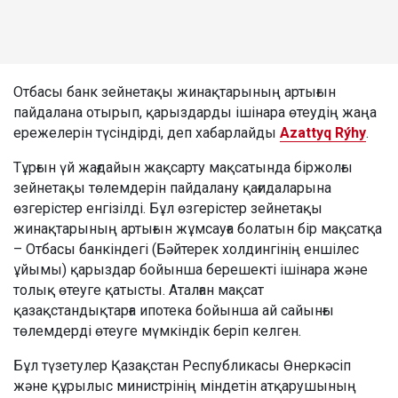
Отбасы банк зейнетақы жинақтарының артығын
пайдалана отырып, қарыздарды ішінара өтеудің жаңа
ережелерін түсіндірді, деп хабарлайды
Azattyq Rýhy
.
Тұрғын үй жағдайын жақсарту мақсатында біржолғы
зейнетақы төлемдерін пайдалану қағидаларына
өзгерістер енгізілді. Бұл өзгерістер зейнетақы
жинақтарының артығын жұмсауға болатын бір мақсатқа
– Отбасы банкіндегі (Бәйтерек холдингінің еншілес
ұйымы) қарыздар бойынша берешекті ішінара және
толық өтеуге қатысты. Аталған мақсат
қазақстандықтарға ипотека бойынша ай сайынғы
төлемдерді өтеуге мүмкіндік беріп келген.
Бұл түзетулер Қазақстан Республикасы Өнеркәсіп
және құрылыс министрінің міндетін атқарушының