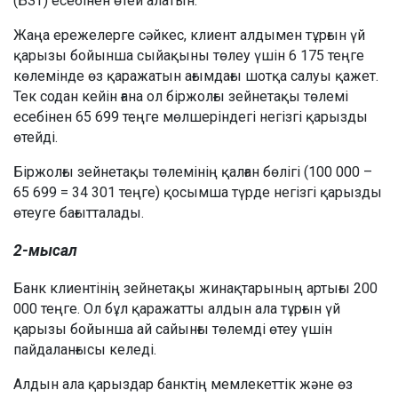
(БЗТ) есебінен өтей алатын.
Жаңа ережелерге сәйкес, клиент алдымен тұрғын үй
қарызы бойынша сыйақыны төлеу үшін 6 175 теңге
көлемінде өз қаражатын ағымдағы шотқа салуы қажет.
Тек содан кейін ғана ол біржолғы зейнетақы төлемі
есебінен 65 699 теңге мөлшеріндегі негізгі қарызды
өтейді.
Біржолғы зейнетақы төлемінің қалған бөлігі (100 000 –
65 699 = 34 301 теңге) қосымша түрде негізгі қарызды
өтеуге бағытталады.
2-мысал
Банк клиентінің зейнетақы жинақтарының артығы 200
000 теңге. Ол бұл қаражатты алдын ала тұрғын үй
қарызы бойынша ай сайынғы төлемді өтеу үшін
пайдаланғысы келеді.
Алдын ала қарыздар банктің мемлекеттік және өз