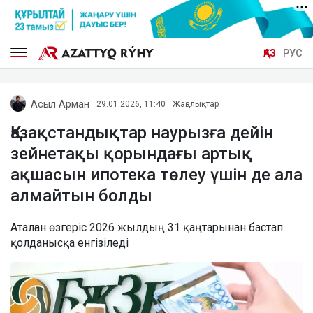
ҚАЗ
РУС
Асыл Арман
29.01.2026, 11:40
Жаңалықтар
Қазақстандықтар наурызға дейін
зейнетақы қорындағы артық
ақшасын ипотека төлеу үшін де ала
алмайтын болды
Аталған өзгеріс 2026 жылдың 31 қаңтарынан бастап
қолданысқа енгізіледі