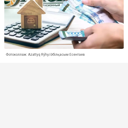
Фотоколлаж: Azattyq Rýhy/Әбілқасым Есентаев