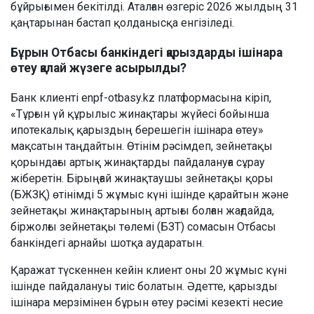
бұйрығымен бекітілді. Аталған өзгеріс 2026 жылдың 31
қаңтарынан бастап қолданысқа енгізіледі.
Бұрын Отбасы банкіндегі қарыздарды ішінара
өтеу қалай жүзеге асырылды?
Банк клиенті enpf-otbasy.kz платформасына кіріп,
«Тұрғын үй құрылыс жинақтары жүйесі бойынша
ипотекалық қарыздың берешегін ішінара өтеу»
мақсатын таңдайтын. Өтінім рәсімдеп, зейнетақы
қорындағы артық жинақтарды пайдалануға сұрау
жіберетін. Бірыңғай жинақтаушы зейнетақы қоры
(БЖЗҚ) өтінімді 5 жұмыс күні ішінде қарайтын және
зейнетақы жинақтарының артығы болған жағдайда,
біржолғы зейнетақы төлемі (БЗТ) сомасын Отбасы
банкіндегі арнайы шотқа аударатын.
Қаражат түскеннен кейін клиент оны 20 жұмыс күні
ішінде пайдалануы тиіс болатын. Әдетте, қарызды
ішінара мерзімінен бұрын өтеу рәсімі кезекті несие