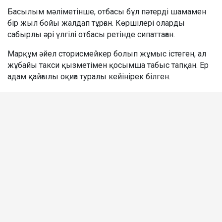
Басылым мәліметінше, отбасы бұл пәтерді шамамен
бір жыл бойы жалдап тұрған. Көршілері оларды
сабырлы әрі үлгілі отбасы ретінде сипаттаған.
Марқұм әйел сторисмейкер болып жұмыс істеген, ал
жұбайы такси қызметімен қосымша табыс тапқан. Ер
адам қайғылы оқиға туралы кейінірек білген.