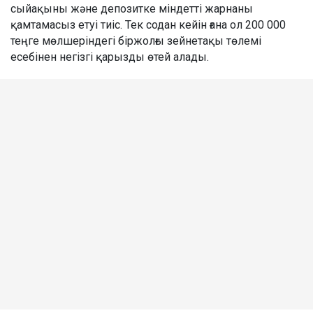
сыйақыны және депозитке міндетті жарнаны
қамтамасыз етуі тиіс. Тек содан кейін ғана ол 200 000
теңге мөлшеріндегі біржолғы зейнетақы төлемі
есебінен негізгі қарызды өтей алады.