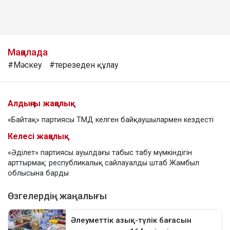
Мақалада
#Мәскеу
#терезеден құлау
Алдыңғы жаңалық
«Байтақ» партиясы ТМД келген байқаушылармен кездесті
Келесі жаңалық
«Әділет» партиясы ауылдағы табыс табу мүмкіндігін
арттырмақ: республикалық сайлауалды штаб Жамбыл
облысына барды