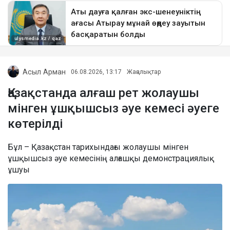
Асыл Арман
06.08.2026, 13:17
Жаңалықтар
Қазақстанда алғаш рет жолаушы
мінген ұшқышсыз әуе кемесі әуеге
көтерілді
Бұл – Қазақстан тарихындағы жолаушы мінген
ұшқышсыз әуе кемесінің алғашқы демонстрациялық
ұшуы