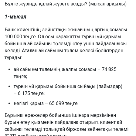
Бұл іс жүзінде қалай жүзеге асады? (мысал арқылы)
1-мысал
Банк клиентінің зейнетақы жинағының артық сомасы
100 000 теңге. Ол осы қаражатты тұрғын үй қарызы
бойынша ай сайынғы төлемді өтеу үшін пайдаланғысы
келеді. Аталған ай сайынғы төлем келесі бөліктерден
тұрады:
ай сайынғы төлемнің жалпы сомасы – 74 825
теңге;
тұрғын үй қарызы бойынша сыйақы (пайыздар)
– 6 175 теңге;
негізгі қарыз – 65 699 теңге.
Бұрынғы ережелер бойынша ішінара мерзімінен
бұрын өтеу қызмеиін пайдалана отырып, клиент ай
сайынғы төлемді толықтай біржолғы зейнетақы төлемі