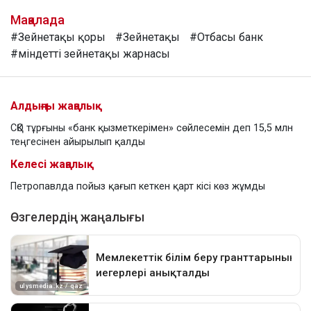
Мақалада
#Зейнетақы қоры
#Зейнетақы
#Отбасы банк
#міндетті зейнетақы жарнасы
Алдыңғы жаңалық
СҚО тұрғыны «банк қызметкерімен» сөйлесемін деп 15,5 млн
теңгесінен айырылып қалды
Келесі жаңалық
Петропавлда пойыз қағып кеткен қарт кісі көз жұмды