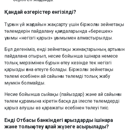
Қандай өзгерістер енгізілді?
Тұрғын үй жағдайын жақсарту үшін біржолғы зейнетақы
төлемдерін пайдалану қағидаларында «берешек»
ұғымы «негізгі қарыз» ұғымымен алмастырылды.
Бұл дегеніміз, енді зейнетақы жинақтарының артығын
пайдалана отырып, несие бойынша ішінара немесе
толық мерзімінен бұрын өтеу кезінде тек негізгі
қарызды ғана өтеуге болады. Біржолғы зейнетақы
төлемі есебінен ай сайынғы төлемді толық жабу
мүмкін болмайды.
Несие бойынша сыйақы (пайыздар) және ай сайынғы
төлем құрамына кіретін басқа да ілеспе төлемдерді
қарыз алушы өз қаражаты есебінен төлеуі тиіс.
Енді Отбасы банкіндегі қарыздарды ішінара
және толық өтеу қалай жүзеге асырылады?