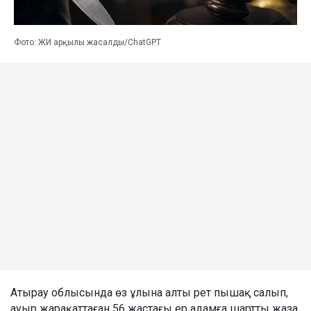
Фото: ЖИ арқылы жасалды/ChatGPT
Атырау облысында өз ұлына алты рет пышақ салып,
ауыр жарақаттаған 56 жастағы ер адамға шартты жаза