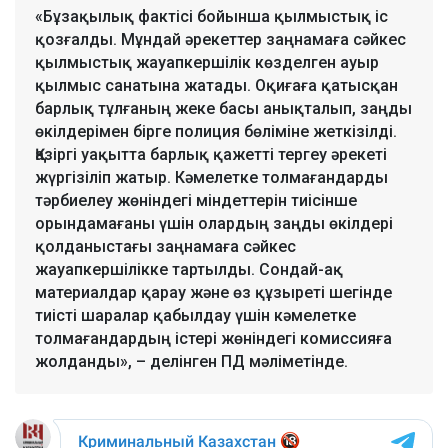
«Бұзақылық фактісі бойынша қылмыстық іс
қозғалды. Мұндай әрекеттер заңнамаға сәйкес
қылмыстық жауапкершілік көзделген ауыр
қылмыс санатына жатады. Оқиғаға қатысқан
барлық тұлғаның жеке басы анықталып, заңды
өкілдерімен бірге полиция бөліміне жеткізілді.
Қазіргі уақытта барлық қажетті тергеу әрекеті
жүргізіліп жатыр. Кәмелетке толмағандарды
тәрбиелеу жөніндегі міндеттерін тиісінше
орындамағаны үшін олардың заңды өкілдері
қолданыстағы заңнамаға сәйкес
жауапкершілікке тартылды. Сондай-ақ
материалдар қарау және өз құзыреті шегінде
тиісті шаралар қабылдау үшін кәмелетке
толмағандардың істері жөніндегі комиссияға
жолданды», – делінген ПД мәліметінде.