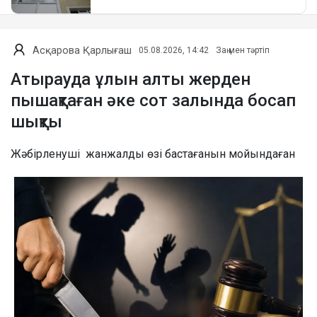
Асқарова Қарлығаш
05.08.2026, 14:42
Заң мен тәртіп
Атырауда ұлын алты жерден
пышақтаған әке сот залында босап
шықты
Жәбірленуші жанжалды өзі бастағанын мойындаған