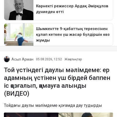
Асыл Арман
05.08.2026, 12:52
Жаңалықтар
Той үстіндегі даулы мәлімдеме: ер
адамның үстінен үш бірдей баппен
іс қозғалып, қамауға алынды
(ВИДЕО)
Тойдағы даулы мәлімдеме қоғамда дау тудырды