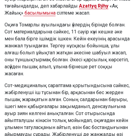
тағайындалды, деп хабарлайды
Azattyq Rýhy
«Ақ
Жайық»
басылымына
сілтеме жасап.
Оқиға Томарлы ауылындағы үйлердің бірінде болған.
Сот материалдарына сәйкес, 11 сәуір күні кешке әке
мен бала бірге ішімдік ішкен. Кейін екеуінің арасында
жанжал туындаған. Тергеу нұсқасы бойынша, ұлы
алғаш болып ұйықтап жатқан әкесіне шабуыл жасап,
оны тұншықтырмақ болған. Әкесі қарсылық көрсетіп,
асүйден пышақ алып, ұлына бірнеше рет соққы
жасаған.
Сот-медициналық сараптама қорытындысына сәйкес,
жәбірленуші іш тұсынан бір, арқасынан бес жерден
пышақ жарақатын алған. Соның салдарынан бауыры,
ішегі мен қабырғалары зақымданып, денсаулығына
ауыр зиян келгені анықталған. Сот отырысында
айыпталушы кінәсін толық мойындап, оқиғадан кейін
ұлымен татуласқанын айтып, өзін бас бостандығынан
айырмауды сұрады. Жәбірленуші де жанжалды өзі