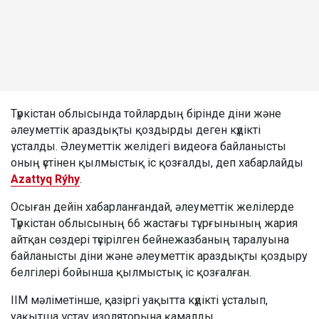
Түркістан облысында тойлардың бірінде діни және
әлеуметтік араздықты қоздырды деген күдікті
ұсталды. Әлеуметтік желідегі видеоға байланысты
оның үстінен қылмыстық іс қозғалды, деп хабарлайды
Azattyq Rýhy
.
Осыған дейін хабарланғандай, әлеуметтік желілерде
Түркістан облысының 66 жастағы тұрғынының жария
айтқан сөздері түсірілген бейнежазбаның таралуына
байланысты діни және әлеуметтік араздықты қоздыру
белгілері бойынша қылмыстық іс қозғалған.
ІІМ мәліметінше, қазіргі уақытта күдікті ұсталып,
уақытша ұстау изоляторына қамалды.