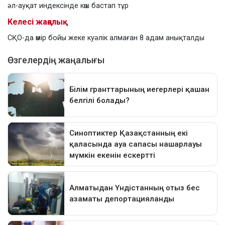
әл-ауқат индексінде көш бастап тұр
Келесі жаңалық
СҚО-да өмір бойы жеке куәлік алмаған 8 адам анықталды