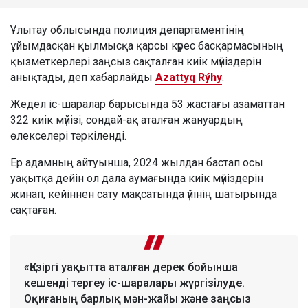
Ұлытау облысында полиция департаментінің
ұйымдасқан қылмысқа қарсы күрес басқармасының
қызметкерлері заңсыз сақталған киік мүйіздерін
анықтады, деп хабарлайды
Azattyq Rýhy
.
Жедел іс-шаралар барысында 53 жастағы азаматтан
322 киік мүйізі, сондай-ақ аталған жануардың
өлекселері тәркіленді.
Ер адамның айтуынша, 2024 жылдан бастап осы
уақытқа дейін ол дала аумағында киік мүйіздерін
жинап, кейіннен сату мақсатында үйінің шатырында
сақтаған.
«Қазіргі уақытта аталған дерек бойынша
кешенді тергеу іс-шаралары жүргізілуде.
Оқиғаның барлық мән-жайы және заңсыз