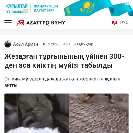
ҚАЗ
РУС
Асыл Арман
18.12.2025, 14:31
Жаңалықтар
Жезқазған тұрғынының үйінен 300-
ден аса киіктің мүйізі табылды
Ол киік мүйіздерін далада жатқан жерінен тапқанын
айтты