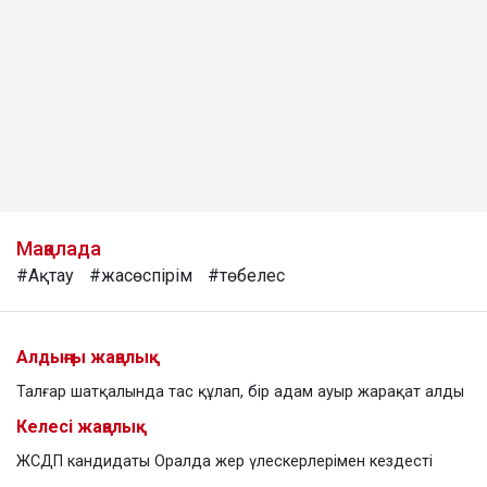
Мақалада
#Ақтау
#жасөспірім
#төбелес
Алдыңғы жаңалық
Талғар шатқалында тас құлап, бір адам ауыр жарақат алды
Келесі жаңалық
ЖСДП кандидаты Оралда жер үлескерлерімен кездесті