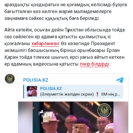
араздықты қоздыратын не қоғамдық келісімді бұзуға
бағытталған кез келген жария мәлімдемелерге
заңнамаға сәйкес құқықтық баға беріледі.
Айта кетейік, осыған дейін Түркістан облысында тойда
сөз сөйлеген ер адамға қатысты қылмыстық іс
қозғалғаны
хабарланған
. Өз кезегінде Президент
әкімшілігі басшысының бірінші орынбасары Ерлан
Қарин тойда тілекке шығып, ерсі уағыз айтып кеткен
ер адамның видеосына қатысты
пікір білдірді
.