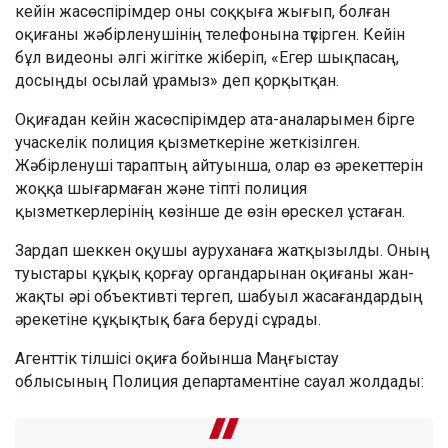
кейін жасөспірімдер оны соққыға жығып, болған
оқиғаны жәбірленушінің телефонына түсірген. Кейін
бұл видеоны әлгі жігітке жіберіп, «Егер шықпасаң,
досыңды осылай ұрамыз» деп қорқытқан.
Оқиғадан кейін жасөспірімдер ата-аналарымен бірге
учаскелік полиция қызметкеріне жеткізілген.
Жәбірленуші тараптың айтуынша, олар өз әрекеттерін
жоққа шығармаған және тіпті полиция
қызметкерлерінің көзінше де өзін өрескел ұстаған.
Зардап шеккен оқушы ауруханаға жатқызылды. Оның
туыстары құқық қорғау органдарынан оқиғаны жан-
жақты әрі объективті тергеп, шабуыл жасағандардың
әрекетіне құқықтық баға беруді сұрады.
Агенттік тілшісі оқиға бойынша Маңғыстау
облысының Полиция департаментіне сауал жолдады: