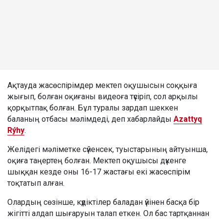
Ақтауда жасөспірімдер мектеп оқушысын соққыға
жығып, болған оқиғаны видеоға түсіріп, сол арқылы
қорқытпақ болған. Бұл туралы зардап шеккен
баланың отбасы мәлімдеді, деп хабарлайды
Azattyq
Rýhy
.
Желідегі мәліметке сүйенсек, туыстарының айтуынша,
оқиға таңертең болған. Мектеп оқушысы дүкенге
шыққан кезде оны 16-17 жастағы екі жасөспірім
тоқтатып алған.
Олардың сөзінше, күдіктілер баладан үйінен басқа бір
жігітті алдап шығаруын талап еткен. Ол бас тартқаннан