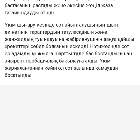
бастағанын растады және әкесіне жеңіл жаза
тағайындауды өтінді.
Үкім шығару кезінде сот айыпталушының шын
өкінетінін, тараптардың татуласқанын және
жанжалдың туындауына жәбірленушінің заңға қайшы
әрекеттері себеп болғанын ескерді. Нәтижесінде сот
ер адамды үш жылға шартты түрде бас бостандығынан
айырып, пробациялық бақылауға алды. Үкім
жарияланғаннан кейін ол сот залында қамаудан
босатылды.