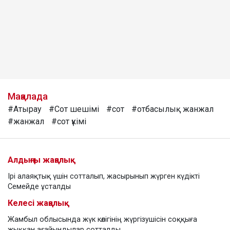
Мақалада
#Атырау
#Сот шешімі
#сот
#отбасылық жанжал
#жанжал
#сот үкімі
Алдыңғы жаңалық
Ірі алаяқтық үшін сотталып, жасырынып жүрген күдікті
Семейде ұсталды
Келесі жаңалық
Жамбыл облысында жүк көлігінің жүргізушісін соққыға
жыққан ағайындылар сотталды