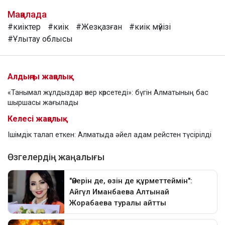
Мақалада
#киіктер
#киік
#Жезқазған
#киік мүйізі
#Ұлытау облысы
Алдыңғы жаңалық
«Танымал жұлдыздар өнер көрсетеді»: бүгін Алматының бас
шыршасы жағылады
Келесі жаңалық
Ішімдік талап еткен: Алматыда әйел адам рейстен түсірілді