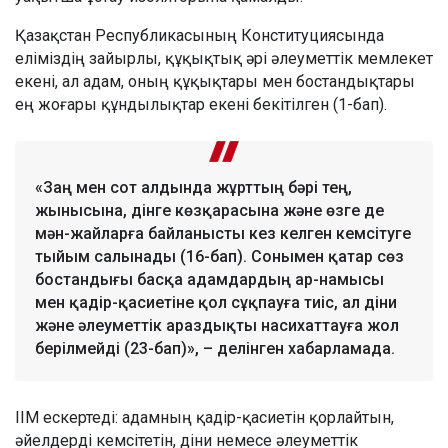
Қазақстан Республикасының Конституциясында
еліміздің зайырлы, құқықтық әрі әлеуметтік мемлекет
екені, ал адам, оның құқықтары мен бостандықтары
ең жоғары құндылықтар екені бекітілген (1-бап).
«Заң мен сот алдында жұрттың бәрі тең,
жынысына, дінге көзқарасына және өзге де
мән-жайларға байланысты кез келген кемсітуге
тыйым салынады (16-бап). Сонымен қатар сөз
бостандығы басқа адамдардың ар-намысы
мен қадір-қасиетіне қол сұқпауға тиіс, ал діни
және әлеуметтік араздықты насихаттауға жол
берілмейді (23-бап)», – делінген хабарламада.
ІІМ ескертеді: адамның қадір-қасиетін қорлайтын,
әйелдерді кемсітетін, діни немесе әлеуметтік