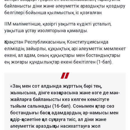
байланысты діни және әлеуметтік араздықты қоздыру
белгілері бойынша қылмыстық іс қозғалған.
ІІМ мәліметінше, қазіргі уақытта күдікті ұсталып,
уақытша ұстау изоляторына қамалды.
Қазақстан Республикасының Конституциясында
еліміздің зайырлы, құқықтық әрі әлеуметтік мемлекет
екені, ал адам, оның құқықтары мен бостандықтары
ең жоғары құндылықтар екені бекітілген (1-бап).
«Заң мен сот алдында жұрттың бәрі тең,
жынысына, дінге көзқарасына және өзге де мән-
жайларға байланысты кез келген кемсітуге
тыйым салынады (16-бап). Сонымен қатар сөз
бостандығы басқа адамдардың ар-намысы мен
қадір-қасиетіне қол сұқпауға тиіс, ал діни және
әлеуметтік араздықты насихаттауға жол