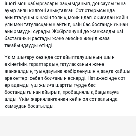
ішегі мен қабырғалары зақымданып, денсаулығына
ауыр зиян келгені анықталған. Сот отырысында
айыпталушы кінәсін толық мойындап, оқиғадан кейін
ұлымен татуласқанын айтып, өзін бас бостандығынан
айырмауды сұрады. Жәбірленуші де жанжалды өзі
бастағанын растады және әкесіне жеңіл жаза
тағайындауды өтінді.
Үкім шығару кезінде сот айыпталушының шын
өкінетінін, тараптардың татуласқанын және
жанжалдың туындауына жәбірленушінің заңға қайшы
әрекеттері себеп болғанын ескерді. Нәтижесінде сот
ер адамды үш жылға шартты түрде бас
бостандығынан айырып, пробациялық бақылауға
алды. Үкім жарияланғаннан кейін ол сот залында
қамаудан босатылды.