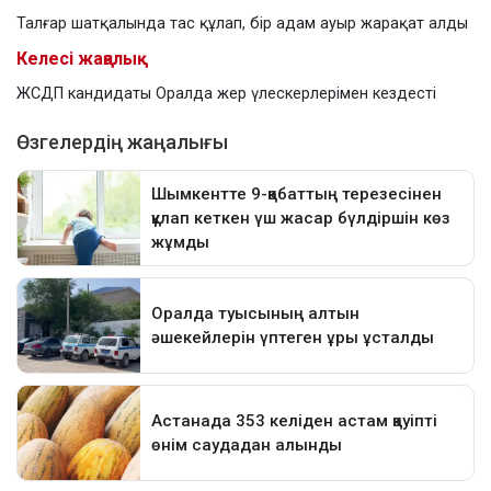
Талғар шатқалында тас құлап, бір адам ауыр жарақат алды
Келесі жаңалық
ЖСДП кандидаты Оралда жер үлескерлерімен кездесті