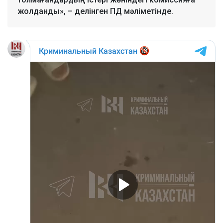
жолданды», – делінген ПД мәліметінде.