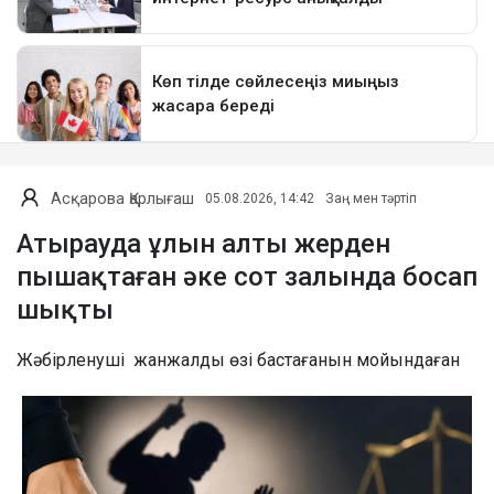
Асқарова Қарлығаш
05.08.2026, 14:42
Заң мен тәртіп
Атырауда ұлын алты жерден
пышақтаған әке сот залында босап
шықты
Жәбірленуші жанжалды өзі бастағанын мойындаған