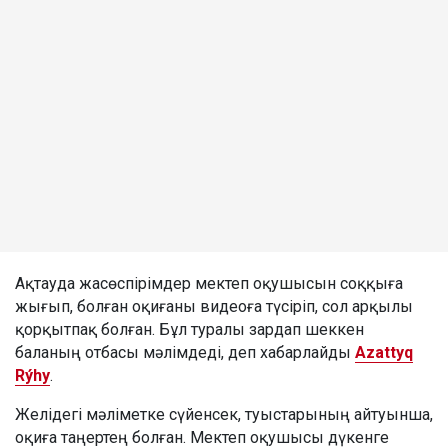
Ақтауда жасөспірімдер мектеп оқушысын соққыға
жығып, болған оқиғаны видеоға түсіріп, сол арқылы
қорқытпақ болған. Бұл туралы зардап шеккен
баланың отбасы мәлімдеді, деп хабарлайды
Azattyq
Rýhy
.
Желідегі мәліметке сүйенсек, туыстарының айтуынша,
оқиға таңертең болған. Мектеп оқушысы дүкенге