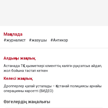
Мақалада
#журналист
#жазушы
#Антикор
Алдыңғы жаңалық
Астанада ТҚС қызметкері клиенттің көлігін рұқсатсыз айдап,
жол бойына тастап кеткен
Келесі жаңалық
Дропперлер қалай ұсталады – Қостанай полициясы арнайы
операцияны көрсетті (ВИДЕО)