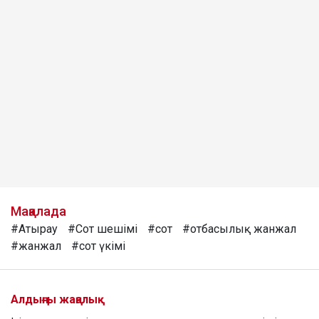
Мақалада
#Атырау
#Сот шешімі
#сот
#отбасылық жанжал
#жанжал
#сот үкімі
Алдыңғы жаңалық