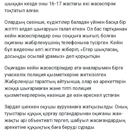
шыққан кезде оны 16-17 жастағы екі жасөспірім
тоқтатып алған.
Олардың сөзінше, күдіктілер баладан үйінен басқа бір
жігітті алдап шығаруын талап еткен. Ол бас тартқаннан
кейін жасөспірімдер оны соққыға жығып, болған
оқиғаны жәбірленушінің телефонына түсірген. Кейін
бұл видеоны әлгі жігітке жіберіп, «Егер шықпасаң,
досыңды осылай ұрамыз» деп қорқытқан.
Оқиғадан кейін жасөспірімдер ата-аналарымен бірге
учаскелік полиция қызметкеріне жеткізілген.
Жәбірленуші тараптың айтуынша, олар өз әрекеттерін
жоққа шығармаған және тіпті полиция
қызметкерлерінің көзінше де өзін өрескел ұстаған.
Зардап шеккен оқушы ауруханаға жатқызылды. Оның
туыстары құқық қорғау органдарынан оқиғаны жан-
жақты әрі объективті тергеп, шабуыл жасағандардың
әрекетіне құқықтық баға беруді сұрады.