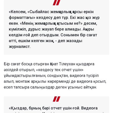
«Келсем, «Сыбайлас жемқорлыққа қарсы еркін
форматтағы» кездесу деп тұр. Екі жас қыз жүр
екен. «Менің жемқорлыққа қатысым не?» десем,
күмілжіп, дұрыс жауап бере алмады. Ақыры
келдім ғой деп отырдым. Сонымен бір сағат
өтті, ешкім келген жоқ», - деп жазады
журналист.
Бір сағат босқа отырған Қанат Тілеухан қыздарға
әзілдей отырып, «кездесу тек отчет үшін»
ұйымдастырылғанын, сондықтан, видеоға түсіріп
алып, монтаж арқылы көрерменді де видеоға қосып,
есеп тапсыра салыңыздар деген ұсыныс айтқан.
«Қыздар, бұның бәрі отчет үшін ғой. Видеоға