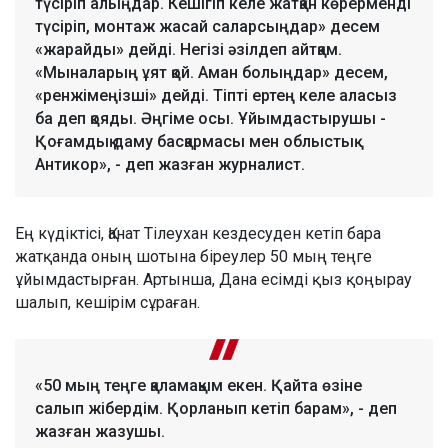
түсіріп алыңдар. Кешігіп келе жатқан көрерменді
түсіріп, монтаж жасай саларсыңдар» десем
«жарайды» дейді. Негізі әзілдеп айтқам.
«Мыналарың ұят қой. Аман болыңдар» десем,
«ренжімеңізші» дейді. Тіпті ертең келе аласыз
ба деп қояды. Әңгіме осы. Ұйымдастырушы -
Қоғамдық даму басқармасы мен облыстық
Антикор», - деп жазған журналист.
Ең күдіктісі, Қанат Тілеухан кездесуден кетіп бара
жатқанда оның шотына біреулер 50 мың теңге
ұйымдастырған. Артынша, Дана есімді қыз қоңырау
шалып, кешірім сұраған.
«50 мың теңге қаламақым екен. Қайта өзіне
салып жібердім. Қорланып кетіп барам», - деп
жазған жазушы.