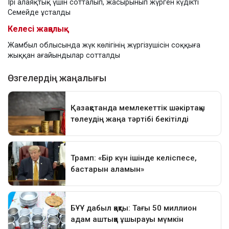
Ірі алаяқтық үшін сотталып, жасырынып жүрген күдікті
Семейде ұсталды
Келесі жаңалық
Жамбыл облысында жүк көлігінің жүргізушісін соққыға
жыққан ағайындылар сотталды