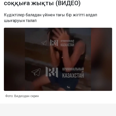
соққыға жықты (ВИДЕО)
Күдіктілер баладан үйінен тағы бір жігітті алдап
шығаруын талап
Фото: Видеодан скрин