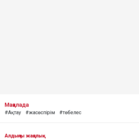
Мақалада
#Ақтау
#жасөспірім
#төбелес
Алдыңғы жаңалық