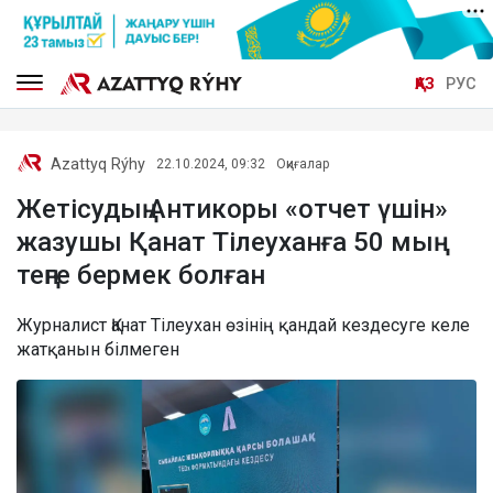
ҚАЗ
РУС
Azattyq Rýhy
22.10.2024, 09:32
Оқиғалар
Жетісудың Антикоры «отчет үшін»
жазушы Қанат Тілеуханға 50 мың
теңге бермек болған
Журналист Қанат Тілеухан өзінің қандай кездесуге келе
жатқанын білмеген