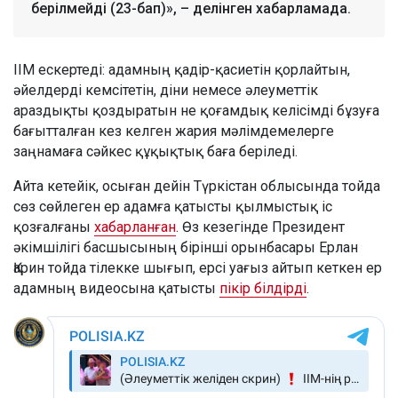
берілмейді (23-бап)», – делінген хабарламада.
ІІМ ескертеді: адамның қадір-қасиетін қорлайтын,
әйелдерді кемсітетін, діни немесе әлеуметтік
араздықты қоздыратын не қоғамдық келісімді бұзуға
бағытталған кез келген жария мәлімдемелерге
заңнамаға сәйкес құқықтық баға беріледі.
Айта кетейік, осыған дейін Түркістан облысында тойда
сөз сөйлеген ер адамға қатысты қылмыстық іс
қозғалғаны
хабарланған
. Өз кезегінде Президент
әкімшілігі басшысының бірінші орынбасары Ерлан
Қарин тойда тілекке шығып, ерсі уағыз айтып кеткен ер
адамның видеосына қатысты
пікір білдірді
.