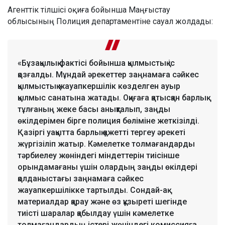
Агенттік тілшісі оқиға бойынша Маңғыстау
облысының Полиция департаментіне сауал жолдады:
«Бұзақылық фактісі бойынша қылмыстық іс
қозғалды. Мұндай әрекеттер заңнамаға сәйкес
қылмыстық жауапкершілік көзделген ауыр
қылмыс санатына жатады. Оқиғаға қатысқан барлық
тұлғаның жеке басы анықталып, заңды
өкілдерімен бірге полиция бөліміне жеткізілді.
Қазіргі уақытта барлық қажетті тергеу әрекеті
жүргізіліп жатыр. Кәмелетке толмағандарды
тәрбиелеу жөніндегі міндеттерін тиісінше
орындамағаны үшін олардың заңды өкілдері
қолданыстағы заңнамаға сәйкес
жауапкершілікке тартылды. Сондай-ақ
материалдар қарау және өз құзыреті шегінде
тиісті шаралар қабылдау үшін кәмелетке
толмағандардың істері жөніндегі комиссияға