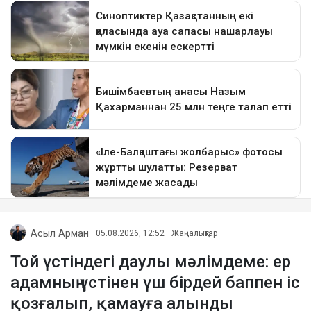
Асыл Арман
05.08.2026, 12:52
Жаңалықтар
Той үстіндегі даулы мәлімдеме: ер
адамның үстінен үш бірдей баппен іс
қозғалып, қамауға алынды