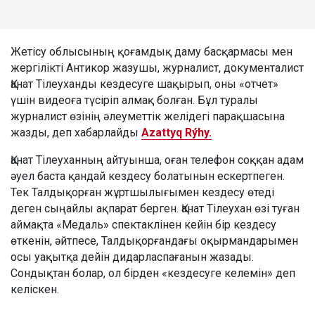
Жетісу облысының қоғамдық даму басқармасы мен
жергілікті Антикор жазушы, журналист, документалист
Қанат Тілеуханды кездесуге шақырып, оны «отчет»
үшін видеоға түсіріп алмақ болған. Бұл туралы
журналист өзінің әлеуметтік желідегі парақшасына
жазды, деп хабарлайды
Azattyq Rýhy.
Қанат Тілеуханның айтуынша, оған телефон соққан адам
әуел баста қандай кездесу болатынын ескертпеген.
Тек Талдықорған жұртшылығымен кездесу өтеді
деген сыңайлы ақпарат берген. Қанат Тілеухан өзі туған
аймақта «Медаль» спектаклінен кейін бір кездесу
өткенін, әйтпесе, Талдықорғандағы оқырмандарымен
осы уақытқа дейін дидарласпағанын жазады.
Сондықтан болар, ол бірден «кездесуге келемін» деп
келіскен.