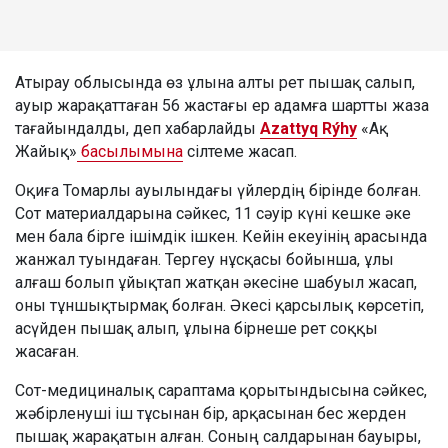
Атырау облысында өз ұлына алты рет пышақ салып,
ауыр жарақаттаған 56 жастағы ер адамға шартты жаза
тағайындалды, деп хабарлайды
Azattyq Rýhy
«Ақ
Жайық»
басылымына
сілтеме жасап.
Оқиға Томарлы ауылындағы үйлердің бірінде болған.
Сот материалдарына сәйкес, 11 сәуір күні кешке әке
мен бала бірге ішімдік ішкен. Кейін екеуінің арасында
жанжал туындаған. Тергеу нұсқасы бойынша, ұлы
алғаш болып ұйықтап жатқан әкесіне шабуыл жасап,
оны тұншықтырмақ болған. Әкесі қарсылық көрсетіп,
асүйден пышақ алып, ұлына бірнеше рет соққы
жасаған.
Сот-медициналық сараптама қорытындысына сәйкес,
жәбірленуші іш тұсынан бір, арқасынан бес жерден
пышақ жарақатын алған. Соның салдарынан бауыры,