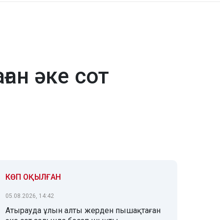
ан әке сот
КӨП ОҚЫЛҒАН
05.08.2026, 14:42
Атырауда ұлын алты жерден пышақтаған