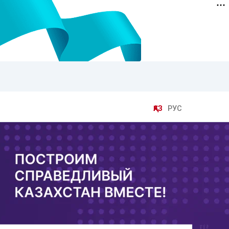
ҚАЗ
РУС