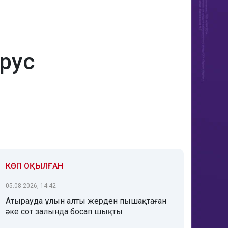
ирус
КӨП ОҚЫЛҒАН
05.08.2026, 14:42
Атырауда ұлын алты жерден пышақтаған
әке сот залында босап шықты