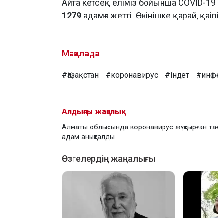
Айта кетсек, еліміз бойынша COVID-19
1279
адамға жетті. Өкінішке қарай, қаіп
Мақалада
#Қазақстан
#коронавирус
#індет
#инф
Алдыңғы жаңалық
Алматы облысында коронавирус жұқтырған та
адам анықталды