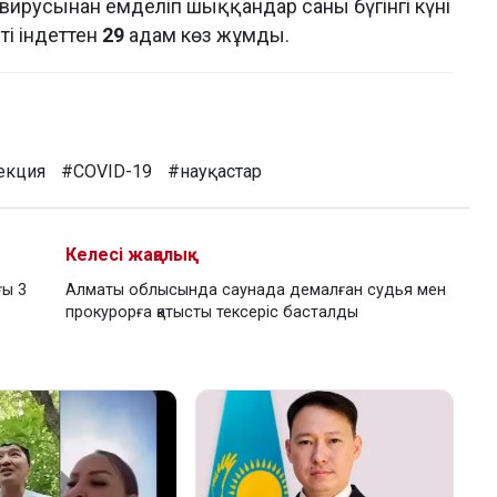
 вирусынан емделіп шыққандар саны бүгінгі күні
іті індеттен
29
адам көз жұмды.
екция
#COVID-19
#науқастар
Келесі жаңалық
ғы 3
Алматы облысында саунада демалған судья мен
прокурорға қатысты тексеріс басталды