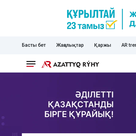
Басты бет
Жаңалықтар
Қаржы
AR tre