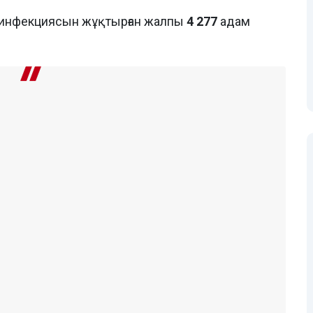
ус инфекциясын жұқтырған жалпы
4 277
адам