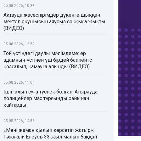
05.08.2026, 10:33
Ақтауда жасөспірімдер дүкенге шыққан
мектеп оқушысын аяусыз соққыға жықты
(ВИДЕО)
05.08.2026, 12:52
Той үстіндегі даулы мәлімдеме: ер
адамның үстінен үш бірдей баппен іс
қозғалып, қамауға алынды (ВИДЕО)
05.08.2026, 11:04
Ішіп алып суға түспек болған: Атырауда
полицейлер мас тұрғынды райынан
қайтарды
05.08.2026, 14:58
«Мені жаман қылып көрсетіп жатыр»:
Тәжіғали Елеуов 33 жыл малын баққан