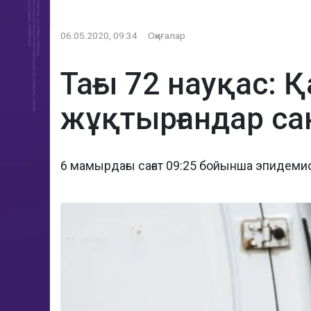
06.05.2020, 09:34
Оқиғалар
Тағы 72 науқас: 
жұқтырғандар са
6 мамырдағы сағат 09:25 бойынша эпидем