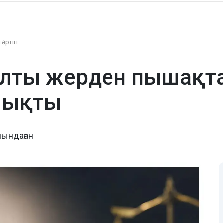
тәртіп
лты жерден пышақтағ
шықты
йындаған