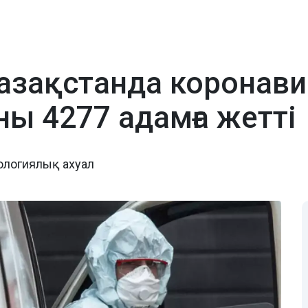
Қазақстанда коронав
ны 4277 адамға жетті
иологиялық ахуал