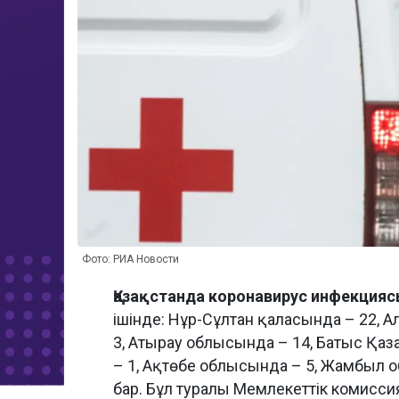
Фото: РИА Новости
Қазақстанда коронавирус инфекцияс
ішінде: Нұр-Сұлтан қаласында – 22, 
3, Атырау облысында – 14, Батыс Қа
– 1, Ақтөбе облысында – 5, Жамбыл 
бар. Бұл туралы Мемлекеттік комисс