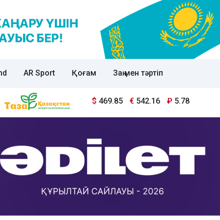
nd
AR Sport
Қоғам
Заң мен тәртіп
$
469.85
€
542.16
₽
5.78