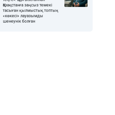
Қазақстанға заңсыз темекі
тасыған қылмыстық топтың
«көкесі» лауазымды
шенеунік болған