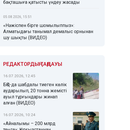
бақташыға қатысты үндеу жасады
05.08.2026, 15:51
«Нәжіспен бірге шомылыппыз»:
Алматыдағы танымал демалыс орнынан
шу шықты (ВИДЕО)
РЕДАКТОРДЫҢ ТАҢДАУЫ
16.07.2026, 12:45
БҚО-да шабдалы тиеген көлік
аударылып, 20 тонна жемісті
ауыл тұрғындары жинап
алған (ВИДЕО)
16.07.2026, 10:24
«Айналымы – 200 млрд
теңге»: Қырғызстаннан