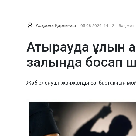
Асқарова Қарлығаш
05.08.2026, 14:42
Заң мен 
Атырауда ұлын а
залында босап 
Жәбірленуші жанжалды өзі бастағанын мо