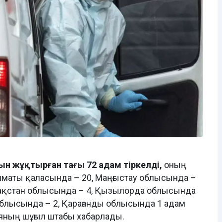
ын жұқтырған тағы 72 адам тіркелді,
оның
Алматы қаласында – 20, Маңғыстау облысында –
зақстан облысында – 4, Қызылорда облысында
облысында – 2, Қарағанды облысында 1 адам
ияның шұғыл штабы хабарлады.