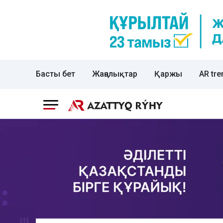
Басты бет
Жаңалықтар
Қаржы
AR tre