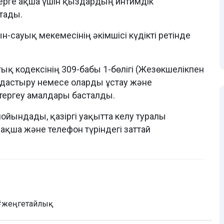
терге ақша үшін қыздардың интимдік
тады.
сауық мекемесінің әкімшісі күдікті ретінде
ық кодексінің 309-бабы 1-бөлігі (Жезөкшелiкпен
мдастыру немесе оларды ұстау және
 тергеу амалдары басталды.
мойындады, қазіргі уақытта келу туралы
ақша және телефон түріндегі заттай
#жеңгетайлық