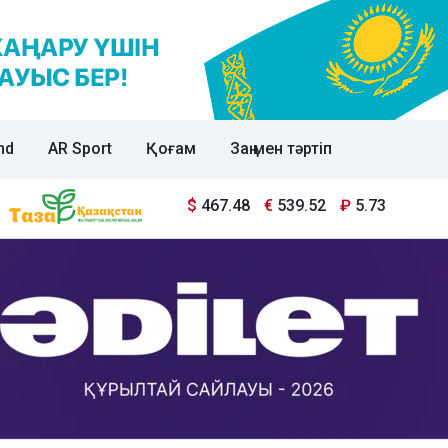
nd
AR Sport
Қоғам
Заң мен тәртіп
$
467.48
€
539.52
₽
5.73