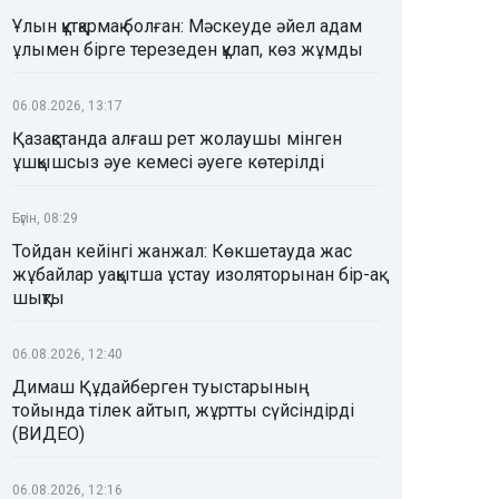
Ұлын құтқармақ болған: Мәскеуде әйел адам
ұлымен бірге терезеден құлап, көз жұмды
06.08.2026, 13:17
Қазақстанда алғаш рет жолаушы мінген
ұшқышсыз әуе кемесі әуеге көтерілді
Бүгін, 08:29
Тойдан кейінгі жанжал: Көкшетауда жас
жұбайлар уақытша ұстау изоляторынан бір-ақ
шықты
06.08.2026, 12:40
Димаш Құдайберген туыстарының
тойында тілек айтып, жұртты сүйсіндірді
(ВИДЕО)
06.08.2026, 12:16