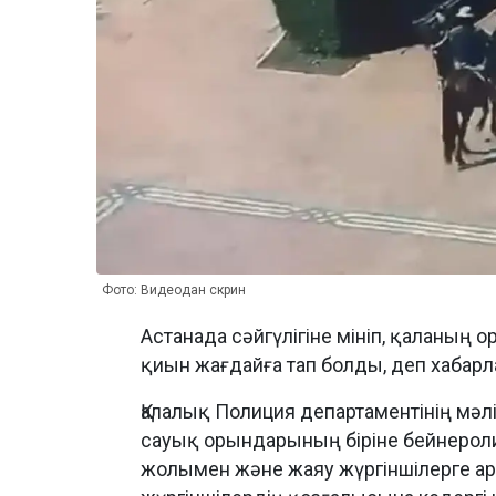
Фото: Видеодан скрин
Астанада сәйгүлігіне мініп, қаланың 
қиын жағдайға тап болды, деп хабар
Қалалық Полиция департаментінің мәл
сауық орындарының біріне бейнероли
жолымен және жаяу жүргіншілерге ар