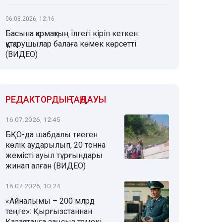
06.08.2026, 12:16
Басына қармақтың ілгегі кіріп кеткен:
құтқарушылар балаға көмек көрсетті
(ВИДЕО)
РЕДАКТОРДЫҢ ТАҢДАУЫ
16.07.2026, 12:45
БҚО-да шабдалы тиеген
көлік аударылып, 20 тонна
жемісті ауыл тұрғындары
жинап алған (ВИДЕО)
16.07.2026, 10:24
«Айналымы – 200 млрд
теңге»: Қырғызстаннан
Қазақстанға заңсыз темекі