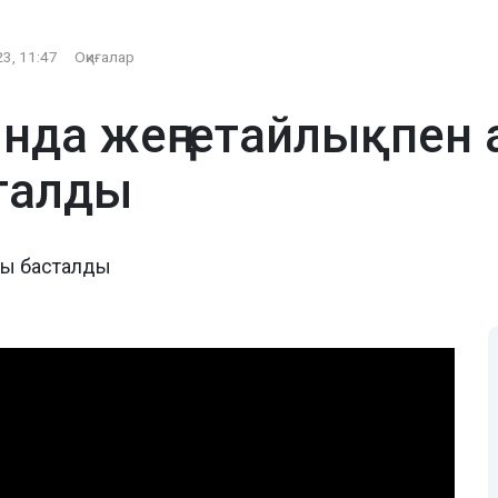
3, 11:47
Оқиғалар
да жеңгетайлықпен 
талды
ары басталды