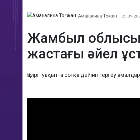
Аманалина Тоғжан
25.09.202
Жамбыл облысын
жастағы әйел ұс
Қазіргі уақытта сотқа дейінгі тергеу амалд