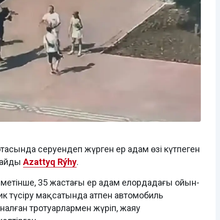
ортасында серуендеп жүрген ер адам өзі күтпеген
лайды
Azattyq Rýhy
.
іметінше, 35 жастағы ер адам елордадағы ойын-
к түсіру мақсатында атпен автомобиль
налған тротуарлармен жүріп, жаяу