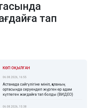
ртасында
ағдайға тап
КӨП ОҚЫЛҒАН
06.08.2026, 16:55
Астанада сәйгүлігіне мініп, қаланың
ортасында серуендеп жүрген ер адам
күтпеген жағдайға тап болды (ВИДЕО)
06.08.2026, 15:38