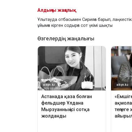
Алдыңғы жаңалық
Ұлытауда отбасымен Сирияға барып, лаңкестік
ұйымға кірген содырға сот үкімі шықты