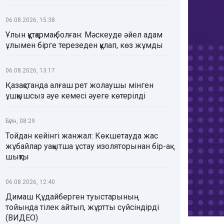
06.08.2026, 15:38
Ұлын құтқармақ болған: Мәскеуде әйел адам
ұлымен бірге терезеден құлап, көз жұмды
06.08.2026, 13:17
Қазақстанда алғаш рет жолаушы мінген
ұшқышсыз әуе кемесі әуеге көтерілді
Бүгін, 08:29
Тойдан кейінгі жанжал: Көкшетауда жас
жұбайлар уақытша ұстау изоляторынан бір-ақ
шықты
06.08.2026, 12:40
Димаш Құдайберген туыстарының
тойында тілек айтып, жұртты сүйсіндірді
(ВИДЕО)