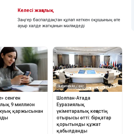
Келесі жаңалық
Заңгер баспалдақтан құлап кеткен оқушының өте
ауыр халде жатқанын мәлімдеді