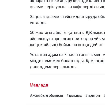
ақпаратты іске асыру кезінде клиент
қызметтерін ұсынған кафелерді анық
Заңсыз қызметті ұйымдастыруда ойын-
ұсталды.
50 жастағы әйелге қатысты ҚР Қылмыст
айналысуға арналған притондар ұйы
жеңгетайлық) бойынша сотқа дейінгі
Ұсталған адам өз кінәсін толығымен 
міндеттемемен босатылды. Қолма-қол 
дәлелдемелер алынды.
Мақалада
#Жамбыл облысы
#қылмыс
#притон