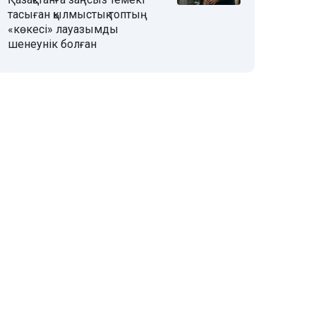
тасыған қылмыстық топтың
«көкесі» лауазымды
шенеунік болған