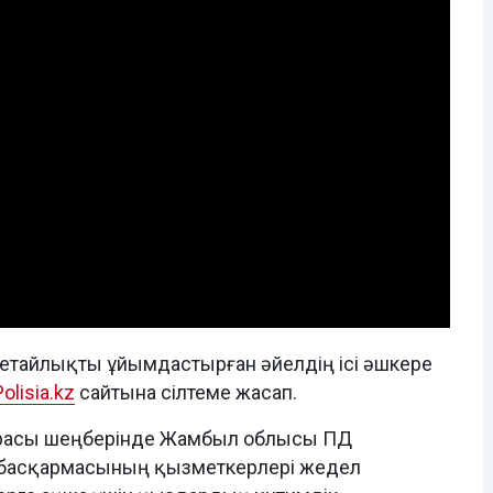
тайлықты ұйымдастырған әйелдің ісі әшкере
Polisia.kz
сайтына сілтеме жасап.
шарасы шеңберінде Жамбыл облысы ПД
басқармасының қызметкерлері жедел