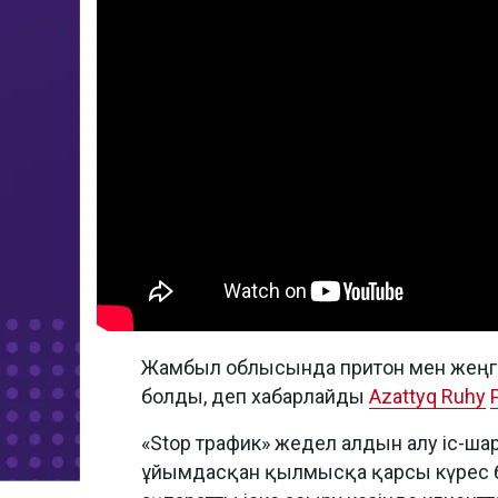
Жамбыл облысында притон мен жеңге
болды, деп хабарлайды
Azattyq Ruhy
«Stop трафик» жедел алдын алу іс-
ұйымдасқан қылмысқа қарсы күрес 