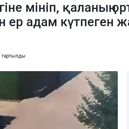
гіне мініп, қаланың о
н ер адам күтпеген ж
а тартылды