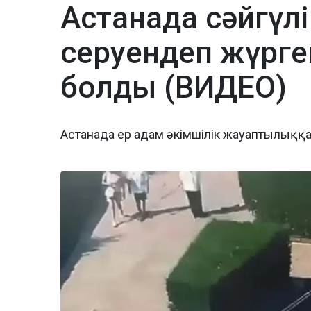
Астанада сәйгүлі
серуендеп жүрге
болды (ВИДЕО)
Астанада ер адам әкімшілік жауаптылыққ