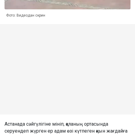
Фото: Видеодан скрин
Астанада сәйгүлігіне мініп, қаланың ортасында
серуендеп жүрген ер адам өзі күтпеген қиын жағдайға