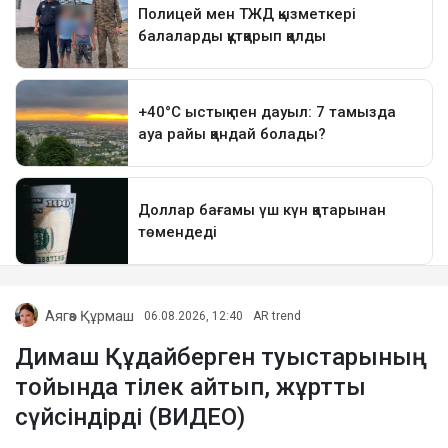
Аягөз Құрмаш
06.08.2026, 12:40
AR trend
Димаш Құдайберген туыстарының
тойында тілек айтып, жұртты
сүйсіндірді (ВИДЕО)