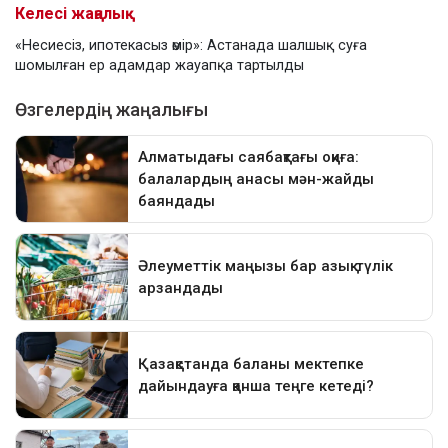
Келесі жаңалық
«Несиесіз, ипотекасыз өмір»: Астанада шалшық суға
шомылған ер адамдар жауапқа тартылды