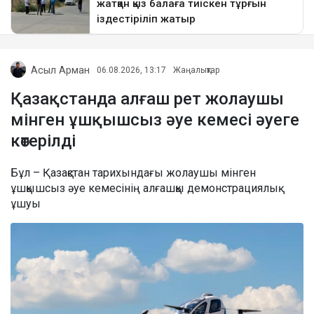
Асыл Арман
06.08.2026, 13:17
Жаңалықтар
Қазақстанда алғаш рет жолаушы
мінген ұшқышсыз әуе кемесі әуеге
көтерілді
Бұл – Қазақстан тарихындағы жолаушы мінген
ұшқышсыз әуе кемесінің алғашқы демонстрациялық
ұшуы