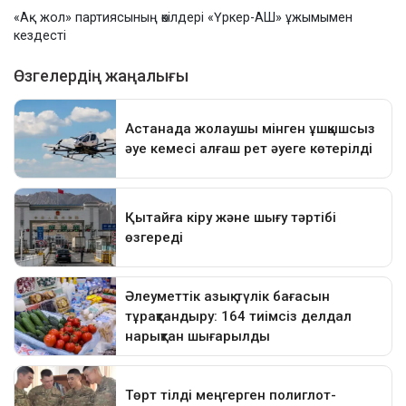
«Ақ жол» партиясының өкілдері «Үркер-АШ» ұжымымен
кездесті