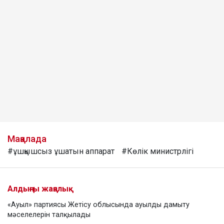
Мақалада
#ұшқышсыз ұшатын аппарат
#Көлік министрлігі
Алдыңғы жаңалық
«Ауыл» партиясы Жетісу облысында ауылды дамыту
мәселелерін талқылады