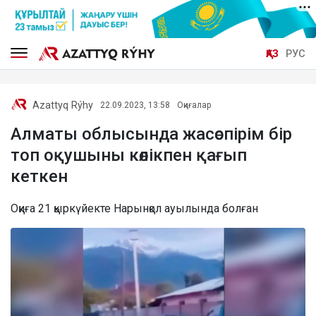
ҚАЗ
РУС
Azattyq Rýhy
22.09.2023, 13:58
Оқиғалар
Алматы облысында жасөспірім бір
топ оқушыны көлікпен қағып
кеткен
Оқиға 21 қыркүйекте Нарынқол ауылында болған