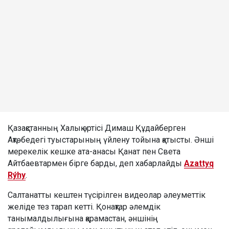
Қазақстанның Халық әртісі Димаш Құдайберген
Ақтөбедегі туыстарының үйлену тойына қатысты. Әнші
мерекелік кешке ата-анасы Қанат пен Света
Айтбаевтармен бірге барды, деп хабарлайды
Azattyq
Rýhy
.
Салтанатты кештен түсірілген видеолар әлеуметтік
желіде тез тарап кетті. Қонақтар әлемдік
танымалдылығына қарамастан, әншінің