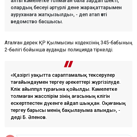
алты кәмелетке толмаған бала зардап шекті,
олардың бесеуі әртүрлі дене жарақаттарымен
ауруханаға жатқызылды», - деп атап өтті
ведомство басшысы.
Аталған дерек ҚР Қылмысиық кодексінің 345-бабының
2-бөлігі бойынша аудандық полицияда тіркелді.
«Қазіргі уақытта сараптамалық тексерулер
тағайындаумен тергеу әрекеттері жүргізілуде.
Көлік айыппұл тұрағына қойылды. Кәмелетке
толмаған жасөспірім өзінің ағасының көлігін
ескертпестен дүкенге айдап шыққан. Оқиғаның
тергеу барысы менің бақылауыма алынды», -
деді Б. Әленов.