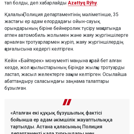
тап болды, деп хабарлайды
Azattyq Rýhy
.
Қалалық Полиция департаментінің мәліметінше, 35
жастағы ер адам елордадағы ойын-сауық
орындарының біріне бейнеролик түсіру мақсатында
атпен автомобиль жолымен және жаяу жүргіншілерге
арналған тротуарлармен жүріп, жаяу жүргіншілердің
қозғалысына кедергі келтірген.
Кейін «Бәйтерек» монументі маңына қарай бет алған
кезде, жол қиылыстарының бірінде жылқы тротуарды
ластап, жасыл желектерге зақым келтірген. Осылайша
абаттандыру саласындағы заңнама талаптары
бұзылған.
«Аталған екі құқық бұзушылық фактісі
бойынша ер адам әкімшілік жауаптылыққа
тартылды. Астана қаласының Полиция
департаменті қала тұрғындары мен