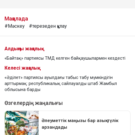
Мақалада
#Мәскеу
#терезеден құлау
Алдыңғы жаңалық
«Байтақ» партиясы ТМД келген байқаушылармен кездесті
Келесі жаңалық
«Әділет» партиясы ауылдағы табыс табу мүмкіндігін
арттырмақ: республикалық сайлауалды штаб Жамбыл
облысына барды