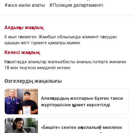
#жол-көлік апаты
#Полиция департаменті
Алдыңғы жаңалық
6 жыл төлемеген: Жамбыл облысында алимент төлеудан
қашқан жігіт түрмеге қамалуы мүмкін
Келесі жаңалық
Көкшетауда алаяқтар жалғызбасты ананың пәтерге жинаған
18 млн теңгесін иемденіп кеткен