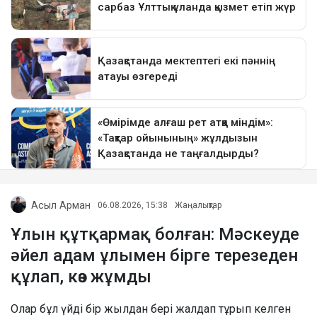
Асыл Арман
06.08.2026, 15:38
Жаңалықтар
Ұлын құтқармақ болған: Мәскеуде
әйел адам ұлымен бірге терезеден
құлап, көз жұмды
Олар бұл үйді бір жылдан бері жалдап тұрып келген