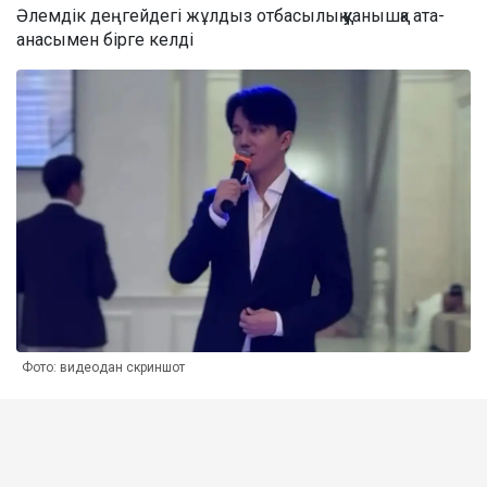
Әлемдік деңгейдегі жұлдыз отбасылық қуанышқа ата-
анасымен бірге келді
Фото: видеодан скриншот