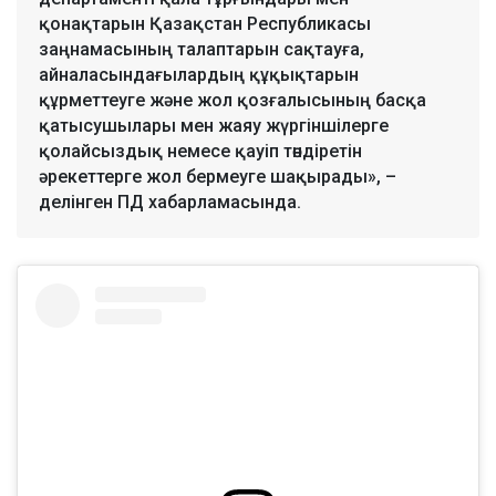
қонақтарын Қазақстан Республикасы
заңнамасының талаптарын сақтауға,
айналасындағылардың құқықтарын
құрметтеуге және жол қозғалысының басқа
қатысушылары мен жаяу жүргіншілерге
қолайсыздық немесе қауіп төндіретін
әрекеттерге жол бермеуге шақырады», –
делінген ПД хабарламасында.