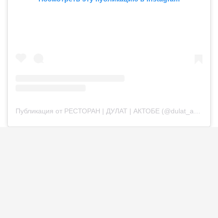
Публикация от РЕСТОРАН | ДУЛАТ | АКТОБЕ (@dulat_aqtobe)