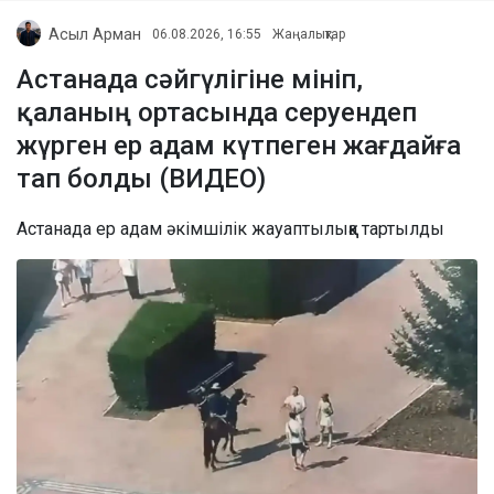
Асыл Арман
06.08.2026, 16:55
Жаңалықтар
Астанада сәйгүлігіне мініп,
қаланың ортасында серуендеп
жүрген ер адам күтпеген жағдайға
тап болды (ВИДЕО)
Астанада ер адам әкімшілік жауаптылыққа тартылды