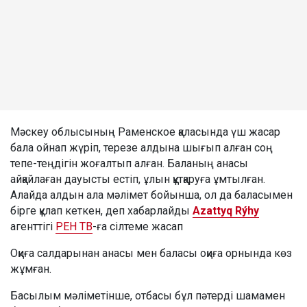
Мәскеу облысының Раменское қаласында үш жасар
бала ойнап жүріп, терезе алдына шығып алған соң
тепе-теңдігін жоғалтып алған. Баланың анасы
айқайлаған дауысты естіп, ұлын құтқаруға ұмтылған.
Алайда алдын ала мәлімет бойынша, ол да баласымен
бірге құлап кеткен, деп хабарлайды
Azattyq Rýhy
агенттігі
РЕН ТВ
-ға сілтеме жасап
Оқиға салдарынан анасы мен баласы оқиға орнында көз
жұмған.
Басылым мәліметінше, отбасы бұл пәтерді шамамен