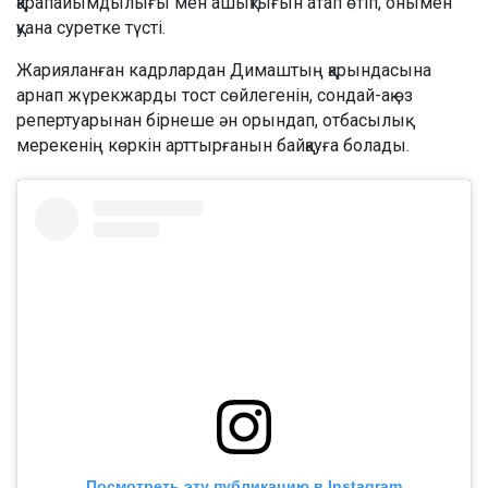
қарапайымдылығы мен ашықтығын атап өтіп, онымен
қуана суретке түсті.
Жарияланған кадрлардан Димаштың қарындасына
арнап жүрекжарды тост сөйлегенін, сондай-ақ өз
репертуарынан бірнеше ән орындап, отбасылық
мерекенің көркін арттырғанын байқауға болады.
Посмотреть эту публикацию в Instagram