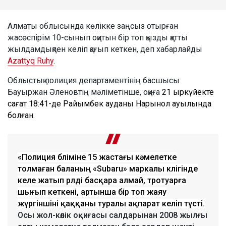
Алматы облысында көлікке заңсыз отырған
жасөспірім 10-сынып оқитын бір топ қызды қатты
жылдамдықпен келіп қағып кеткен, деп хабарлайды
Azattyq Ruhy
.
Облыстық полиция департаментінің басшысы
Бауыржан Әленовтің мәліметінше, оқиға
21 қыркүйекте
сағат 18:41-де Райымбек ауданы Нарынқол ауылында
болған.
«Полиция бөліміне 15 жастағы кәмелетке
толмаған баланың «Subaru» маркалы көлігінде
келе жатып рөлді басқара алмай, тротуарға
шығып кеткені, артынша бір топ жаяу
жүргіншіні қаққаны туралы ақпарат келіп түсті.
Осы жол-көлік оқиғасы салдарынан 2008 жылғы