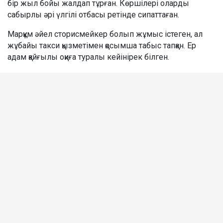
бір жыл бойы жалдап тұрған. Көршілері оларды
сабырлы әрі үлгілі отбасы ретінде сипаттаған.
Марқұм әйел сторисмейкер болып жұмыс істеген, ал
жұбайы такси қызметімен қосымша табыс тапқан. Ер
адам қайғылы оқиға туралы кейінірек білген.