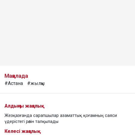
Мақалада
#Астана
#жылқы
Алдыңғы жаңалық
Жезқазғанда сарапшылар азаматтық қоғамның саяси
үдерістегі рөлін талқылады
Келесі жаңалық