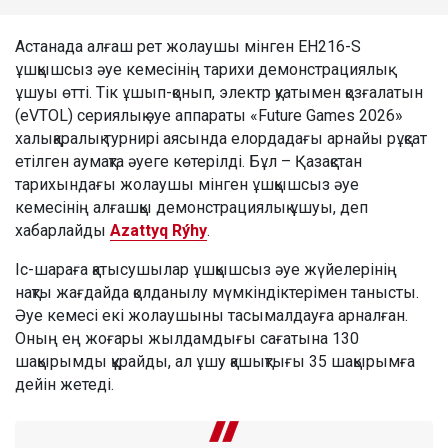
Астанада алғаш рет жолаушы мінген EH216-S
ұшқышсыз әуе кемесінің тарихи демонстрациялық
ұшуы өтті. Тік ұшып-қонып, электр қуатымен қозғалатын
(eVTOL) сериялық әуе аппараты «Future Games 2026»
халықаралық турнирі аясында елордадағы арнайы рұқсат
етілген аумақта әуеге көтерілді. Бұл – Қазақстан
тарихындағы жолаушы мінген ұшқышсыз әуе
кемесінің алғашқы демонстрациялық ұшуы, деп
хабарлайды
Azattyq Rýhy
.
Іс-шараға қатысушылар ұшқышсыз әуе жүйелерінің
нақты жағдайда қолданылу мүмкіндіктерімен танысты.
Әуе кемесі екі жолаушыны тасымалдауға арналған.
Оның ең жоғары жылдамдығы сағатына 130
шақырымды құрайды, ал ұшу қашықтығы 35 шақырымға
дейін жетеді.