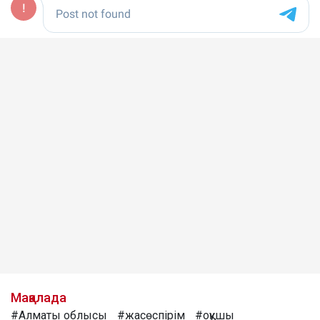
Мақалада
#Алматы облысы
#жасөспірім
#оқушы