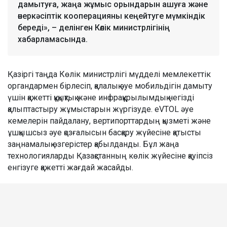
дамытуға, жаңа жұмыс орындарын ашуға және
өнеркәсіптік кооперацияны кеңейтуге мүмкіндік
береді», – делінген Көлік министрлігінің
хабарламасында.
Қазіргі таңда Көлік министрлігі мүдделі мемлекеттік
органдармен бірлесіп, қалалық әуе мобильдігін дамыту
үшін қажетті құқықтық және инфрақұрылымдық негізді
қалыптастыру жұмыстарын жүргізуде. eVTOL әуе
кемелерін пайдалану, вертипорттардың қызметі және
ұшқышсыз әуе қозғалысын басқару жүйесіне қатысты
заңнамалық өзгерістер қабылданды. Бұл жаңа
технологияларды Қазақстанның көлік жүйесіне қауіпсіз
енгізуге қажетті жағдай жасайды.