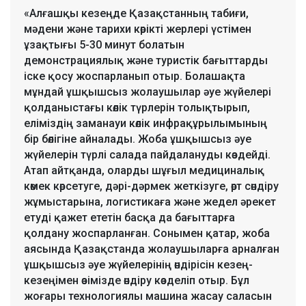
«Алғашқы кезеңде Қазақстанның табиғи,
мәдени және тарихи көрікті жерлері үстімен
ұзақтығы 5-30 минут болатын
демонстрациялық және туристік бағыттарды
іске қосу жоспарланып отыр. Болашақта
мұндай ұшқышсыз жолаушылар әуе жүйелері
қолданыстағы көлік түрлерін толықтырып,
еліміздің заманауи көлік инфрақұрылымының
бір бөлігіне айналады. Жоба ұшқышсыз әуе
жүйелерін түрлі салада пайдалануды көздейді.
Атап айтқанда, оларды шұғыл медициналық
көмек көрсетуге, дәрі-дәрмек жеткізуге, өрт сөндіру
жұмыстарына, логистикаға және жедел әрекет
етуді қажет ететін басқа да бағыттарға
қолдану жоспарланған. Сонымен қатар, жоба
аясында Қазақстанда жолаушыларға арналған
ұшқышсыз әуе жүйелерінің өндірісін кезең-
кезеңімен өзімізде өндіру көзделіп отыр. Бұл
жоғары технологиялы машина жасау саласын