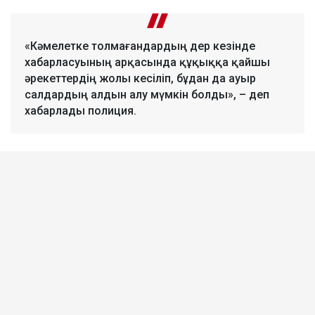
«Кәмелетке толмағандардың дер кезінде
хабарласуының арқасында құқыққа қайшы
әрекеттердің жолы кесіліп, бұдан да ауыр
салдардың алдын алу мүмкін болды», – деп
хабарлады полиция.