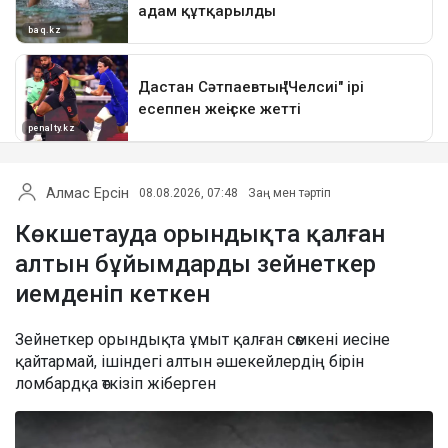
Алмас Ерсін
08.08.2026, 07:48
Заң мен тәртіп
Көкшетауда орындықта қалған
алтын бұйымдарды зейнеткер
иемденіп кеткен
Зейнеткер орындықта ұмыт қалған сөмкені иесіне
қайтармай, ішіндегі алтын әшекейлердің бірін
ломбардқа өткізіп жіберген