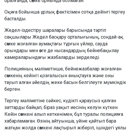
оралғанда, сөмке орнында болмаған.
Оқиға бойынша ұрлық фактісімен сотқа дейінгі тергеу
басталды.
Жедел-іздестіру шаралары барысында тәртіп
сақшылары Жедел басқару орталығының, сондай-ақ
сөмке жоғалған аумақтағы тұрғын үйлер, сауда
орындары мен өзге де нысандардың бейнебақылау
камераларындағы жазбаларды зерделеді.
Полицияның мәліметінше, бейнежазбалар жоғалған
сөмкенің кейінгі қозғалысын анықтауға және оны
тауып алған әйелдің жеке басын белгілеуге мүмкіндік
берген.
Тергеу мәліметіне сәйкес, күдікті қараусыз қалған
заттарды байқап, біраз уақыт иесінің келуін күткен.
Кейін сөмкені алып кеткенімен, бұл туралы полицияға
хабарламаған. Өзінің айтуынша, үйіне қайтып бара
жатқан жолда сөмкені лақтырып жіберіп, ішіндегі ұялы