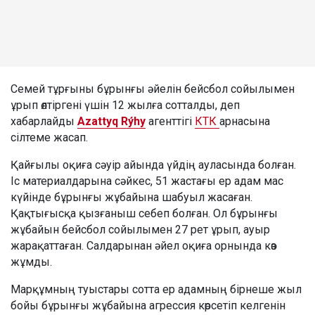
Семей тұрғыны бұрынғы әйелін бейсбол сойылымен
ұрып өлтіргені үшін 12 жылға сотталды, деп
хабарлайды
Azattyq Rýhy
агенттігі
КТК
арнасына
сілтеме жасап.
Қайғылы оқиға сәуір айында үйдің ауласында болған.
Іс материалдарына сәйкес, 51 жастағы ер адам мас
күйінде бұрынғы жұбайына шабуыл жасаған.
Қақтығысқа қызғаныш себеп болған. Ол бұрынғы
жұбайын бейсбол сойылымен 27 рет ұрып, ауыр
жарақаттаған. Салдарынан әйел оқиға орнында көз
жұмды.
Марқұмның туыстары сотта ер адамның бірнеше жыл
бойы бұрынғы жұбайына агрессия көрсетіп келгенін