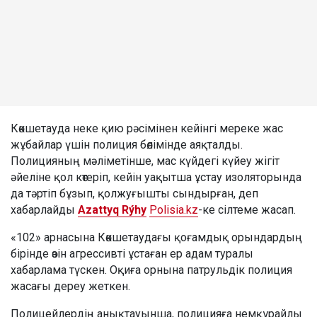
Көкшетауда неке қию рәсімінен кейінгі мереке жас
жұбайлар үшін полиция бөлімінде аяқталды.
Полицияның мәліметінше, мас күйдегі күйеу жігіт
әйеліне қол көтеріп, кейін уақытша ұстау изоляторында
да тәртіп бұзып, қолжуғышты сындырған, деп
хабарлайды
Azattyq Rýhy
Polisia.kz
-ке сілтеме жасап.
«102» арнасына Көкшетаудағы қоғамдық орындардың
бірінде өзін агрессивті ұстаған ер адам туралы
хабарлама түскен. Оқиға орнына патрульдік полиция
жасағы дереу жеткен.
Полицейлердің анықтауынша, полицияға немқұрайлы