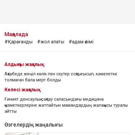
Мақалада
#Қарағанды
#жол апаты
#адам өлімі
Алдыңғы жаңалық
Ақтөбеде жеңіл көлік пен скутер соқтығысып, кәмелетке
толмаған бала мерт болды
Келесі жаңалық
Ғиният денсаулық сақтау саласындағы медицина
қызметкерлеріне жатпайтын мамандардың жалақысы туралы
айтты