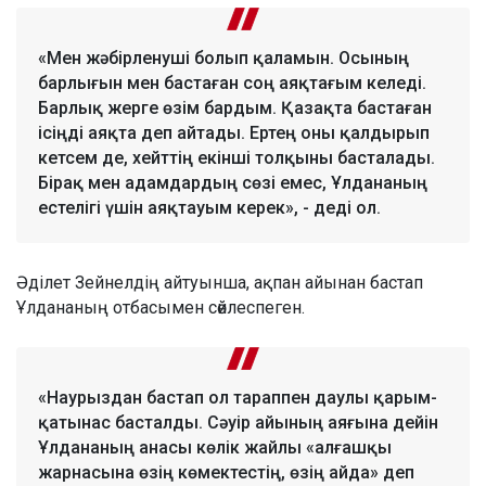
«Мен жәбірленуші болып қаламын. Осының
барлығын мен бастаған соң аяқтағым келеді.
Барлық жерге өзім бардым. Қазақта бастаған
ісіңді аяқта деп айтады. Ертең оны қалдырып
кетсем де, хейттің екінші толқыны басталады.
Бірақ мен адамдардың сөзі емес, Ұлдананың
естелігі үшін аяқтауым керек», - деді ол.
Әділет Зейнелдің айтуынша, ақпан айынан бастап
Ұлдананың отбасымен сөйлеспеген.
«Наурыздан бастап ол тараппен даулы қарым-
қатынас басталды. Сәуір айының аяғына дейін
Ұлдананың анасы көлік жайлы «алғашқы
жарнасына өзің көмектестің, өзің айда» деп