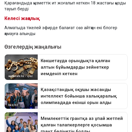
Қарағандыда қызметтік ит жоғалып кеткен 18 жастағы қызды
тауып берді
Келесі жаңалық
Алматыда тікелей эфирде балағат сөз айтқан екі блогер
қамауға алынды