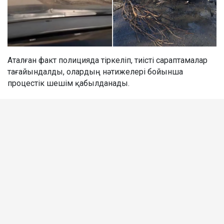
Аталған факт полицияда тіркеліп, тиісті сараптамалар
тағайындалды, олардың нәтижелері бойынша
процестік шешім қабылданады.