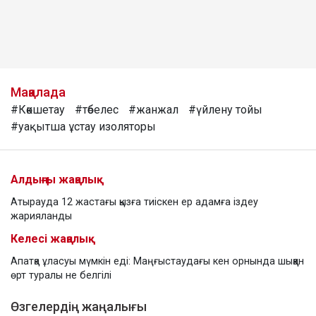
Мақалада
#Көкшетау
#төбелес
#жанжал
#үйлену тойы
#уақытша ұстау изоляторы
Алдыңғы жаңалық
Атырауда 12 жастағы қызға тиіскен ер адамға іздеу
жарияланды
Келесі жаңалық
Апатқа ұласуы мүмкін еді: Маңғыстаудағы кен орнында шыққан
өрт туралы не белгілі