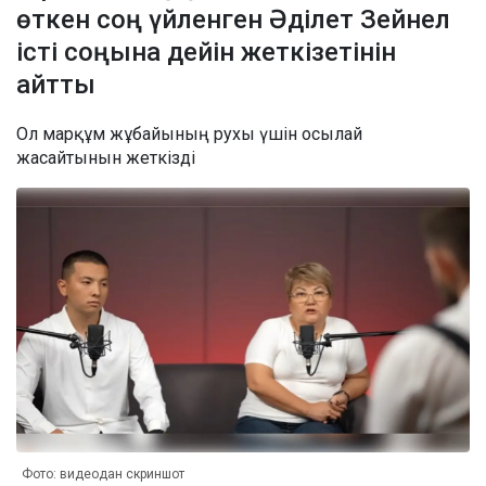
өткен соң үйленген Әділет Зейнел
істі соңына дейін жеткізетінін
айтты
Ол марқұм жұбайының рухы үшін осылай
жасайтынын жеткізді
Фото: видеодан скриншот