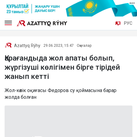
ҚАЗ
РУС
Azattyq Rýhy
29.06.2023, 15:47
Оқиғалар
Қарағандыда жол апаты болып,
жүргізуші көлігімен бірге тірідей
жанып кетті
Жол-көлік оқиғасы Федоров су қоймасына барар
жолда болған