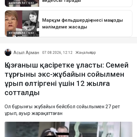
Асыл Арман
07.08.2026, 12:12
Жаңалықтар
Қызғаныш қасіретке ұласты: Семей
тұрғыны экс-жұбайын сойылмен
ұрып өлтіргені үшін 12 жылға
сотталды
Ол бұрынғы жұбайын бейсбол сойылымен 27 рет
ұрып, ауыр жарақаттаған