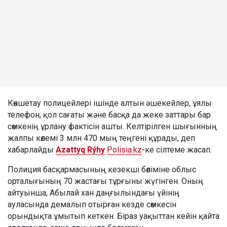
Көкшетау полицейлері ішінде алтын әшекейлер, ұялы
телефон, қол сағаты және басқа да жеке заттары бар
сөмкенің ұрлану фактісін ашты. Келтірілген шығынның
жалпы көлемі 3 млн 470 мың теңгені құрады, деп
хабарлайды
Azattyq Rýhy
Polisia.kz
-ке сілтеме жасап.
Полиция басқармасының кезекші бөліміне облыс
орталығының 70 жастағы тұрғыны жүгінген. Оның
айтуынша, Абылай хан даңғылындағы үйінің
ауласында демалып отырған кезде сөмкесін
орындықта ұмытып кеткен. Біраз уақыттан кейін қайта