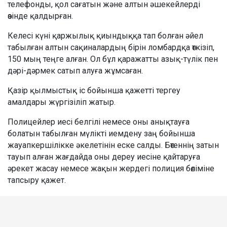
телефонды, қол сағатын және алтын әшекейлерді
өзінде қалдырған.
Келесі күні қаржылық қиындыққа тап болған әйел
табылған алтын сақиналардың бірін ломбардқа өткізіп,
150 мың теңге алған. Ол бұл қаражатты азық-түлік пен
дәрі-дәрмек сатып алуға жұмсаған.
Қазір қылмыстық іс бойынша қажетті тергеу
амалдары жүргізіліп жатыр.
Полицейлер иесі белгілі немесе оны анықтауға
болатын табылған мүлікті иемдену заң бойынша
жауапкершілікке әкелетінін еске салды. Бөтеннің затын
тауып алған жағдайда оны дереу иесіне қайтаруға
әрекет жасау немесе жақын жердегі полиция бөліміне
тапсыру қажет.