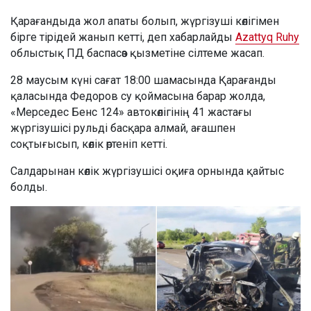
Қарағандыда жол апаты болып, жүргізуші көлігімен
бірге тірідей жанып кетті, деп хабарлайды
Azattyq Ruhy
облыстық ПД баспасөз қызметіне сілтеме жасап.
28 маусым күні сағат 18:00 шамасында Қарағанды
қаласында Федоров су қоймасына барар жолда,
«Мерседес Бенс 124» автокөлігінің 41 жастағы
жүргізушісі рульді басқара алмай, ағашпен
соқтығысып, көлік өртеніп кетті.
Салдарынан көлік жүргізушісі оқиға орнында қайтыс
болды.