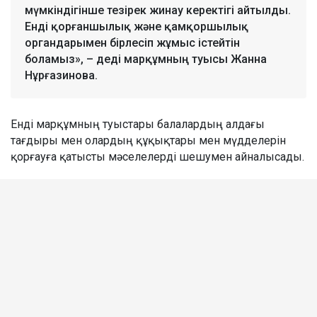
мүмкіндігінше тезірек жинау керектігі айтылды.
Енді қорғаншылық және қамқоршылық
органдарымен бірлесіп жұмыс істейтін
боламыз», – деді марқұмның туысы Жанна
Нұрғазинова.
Енді марқұмның туыстары балалардың алдағы
тағдыры мен олардың құқықтары мен мүдделерін
қорғауға қатысты мәселелерді шешумен айналысады.