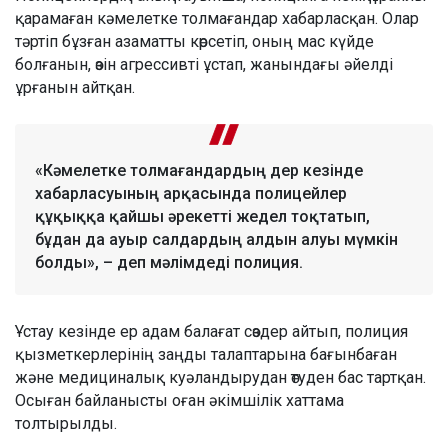
қарамаған кәмелетке толмағандар хабарласқан. Олар
тәртіп бұзған азаматты көрсетіп, оның мас күйде
болғанын, өзін агрессивті ұстап, жанындағы әйелді
ұрғанын айтқан.
«Кәмелетке толмағандардың дер кезінде
хабарласуының арқасында полицейлер
құқыққа қайшы әрекетті жедел тоқтатып,
бұдан да ауыр салдардың алдын алуы мүмкін
болды», – деп мәлімдеді полиция.
Ұстау кезінде ер адам балағат сөздер айтып, полиция
қызметкерлерінің заңды талаптарына бағынбаған
және медициналық куәландырудан өтуден бас тартқан.
Осыған байланысты оған әкімшілік хаттама
толтырылды.