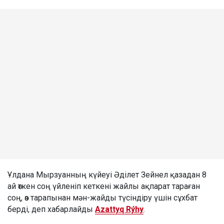
Ұлдана Мырзуанның күйеуі Әділет Зейнел қазадан 8
ай өткен соң үйленіп кеткені жайлы ақпарат тараған
соң, өз тарапынан мән-жайды түсіндіру үшін сұхбат
берді, деп хабарлайды
Azattyq Rýhy
.