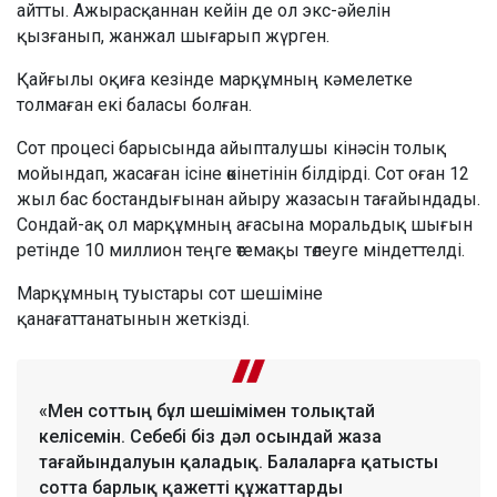
айтты. Ажырасқаннан кейін де ол экс-әйелін
қызғанып, жанжал шығарып жүрген.
Қайғылы оқиға кезінде марқұмның кәмелетке
толмаған екі баласы болған.
Сот процесі барысында айыпталушы кінәсін толық
мойындап, жасаған ісіне өкінетінін білдірді. Сот оған 12
жыл бас бостандығынан айыру жазасын тағайындады.
Сондай-ақ ол марқұмның ағасына моральдық шығын
ретінде 10 миллион теңге өтемақы төлеуге міндеттелді.
Марқұмның туыстары сот шешіміне
қанағаттанатынын жеткізді.
«Мен соттың бұл шешімімен толықтай
келісемін. Себебі біз дәл осындай жаза
тағайындалуын қаладық. Балаларға қатысты
сотта барлық қажетті құжаттарды