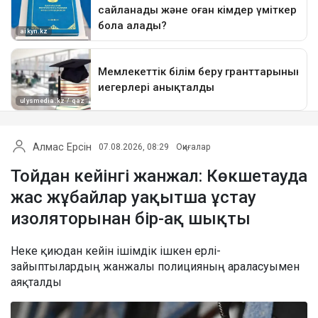
Алмас Ерсін
07.08.2026, 08:29
Оқиғалар
Тойдан кейінгі жанжал: Көкшетауда
жас жұбайлар уақытша ұстау
изоляторынан бір-ақ шықты
Неке қиюдан кейін ішімдік ішкен ерлі-
зайыптылардың жанжалы полицияның араласуымен
аяқталды