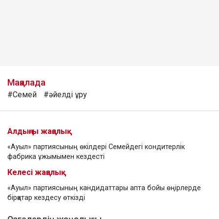
Мақалада
#Семей
#әйелді ұру
Алдыңғы жаңалық
«Ауыл» партиясының өкілдері Семейдегі кондитерлік
фабрика ұжымымен кездесті
Келесі жаңалық
«Ауыл» партиясының кандидаттары апта бойы өңірлерде
бірқатар кездесу өткізді