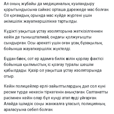
Ал оның жұбайы да медициналық куәландыру
қорытындысына сәйкес орташа дәрежеде мас болған.
Ол қоғамдық орында мас күйде жүргені үшін
әкімшілік жауапкершілікке тартылды.
Күдікті уақытша ұстау изоляторына жеткізілгеннен
кейін де тынышталмай, ондағы қолжуғышты
сындырған. Осы әрекеті үшін оған ұсақ бұзақылық
бойынша жауапкершілік жүктелді.
Бұдан бөлек, сот ер адамға билік өкілін қорлау фактісі
бойынша қылмыстық іс қозғау туралы шешім
қабылдады. Қазір ол уақытша ұстау изоляторында
отыр.
Кейін полицейлер ерлі-зайыптылардың дәл сол күні
ресми түрде некесін тіркегенін анықтаған. Салтанатты
рәсімнен кейін олар бұл күнді атап өтуді ұйғарған.
Алайда ішімдік соңы жанжалға ұласып, полицияның
араласуына себеп болған.