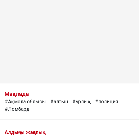
Мақалада
#Ақмола облысы
#алтын
#ұрлық
#полиция
#Ломбард
Алдыңғы жаңалық