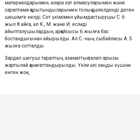
материалдарымен, өзара хат алмасуларымен және
сараптама қорытындыларымен толық дәлелденді деген
шешімге келді. Сот үкімімен ұйымдастырушы С. 6
жыл 8 айға, ал К., М. және И. есімді
айыпталушылардың әрқайсысы 6 жылға бас
бостандығынан айырылды. Ал С.-ның сыбайласы А. 5
жылға сотталды.
Зардап шегуші тараптың азаматтық талап-арызы
жартылай қанағаттандырылды. Үкім әлі заңды күшіне
енген жоқ.