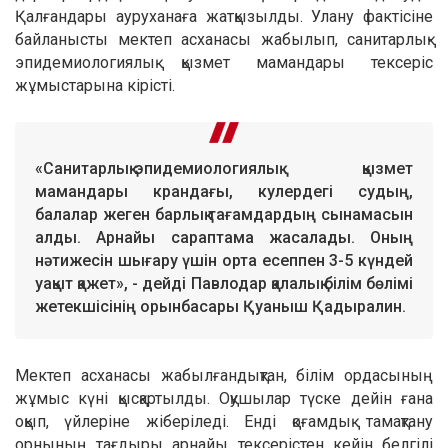
Қалғандары ауруханаға жатқызылды. Улану фактісіне
байланысты мектеп асханасы жабылып, санитарлық-
эпидемиологиялық қызмет мамандары тексеріс
жұмыстарына кірісті.
«Санитарлық-эпидемиологиялық қызмет
мамандары крандағы, кулердегі судың,
балалар жеген барлық тағамдардың сынамасын
алды. Арнайы сараптама жасалады. Оның
нәтижесін шығару үшін орта есеппен 3-5 күндей
уақыт қажет», - дейді Павлодар қалалық білім бөлімі
жетекшісінің орынбасары Қуаныш Қадыралин.
Мектеп асханасы жабылғандықтан, білім ордасының
жұмыс күні қысқартылды. Оқушылар түске дейін ғана
оқып, үйлеріне жіберіледі. Енді қоғамдық тамақтану
орнының тағдыры арнайы тексерістен кейін белгілі