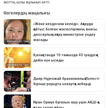
жігіттің қолы жұлынып кетті