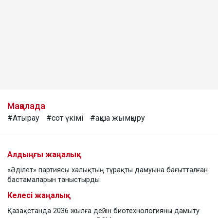
Мақалада
#Атырау
#сот үкімі
#ақша жымқыру
Алдыңғы жаңалық
«Әділет» партиясы халықтың тұрақты дамуына бағытталған
бастамаларын таныстырды
Келесі жаңалық
Қазақстанда 2036 жылға дейін биотехнологияны дамыту