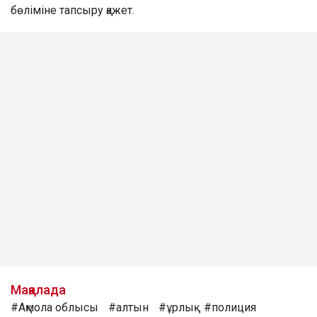
бөліміне тапсыру қажет.
Мақалада
#Ақмола облысы
#алтын
#ұрлық
#полиция