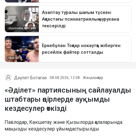
Дәулет Ботагөз
08.08.2026, 12:08
Жаңалықтар
«Әділет» партиясының сайлауалды
штабтары өңірлерде ауқымды
кездесулер өткізді
Павлодар, Көкшетау және Қызылорда қалаларында
маңызды кездесулер ұйымдастырылды