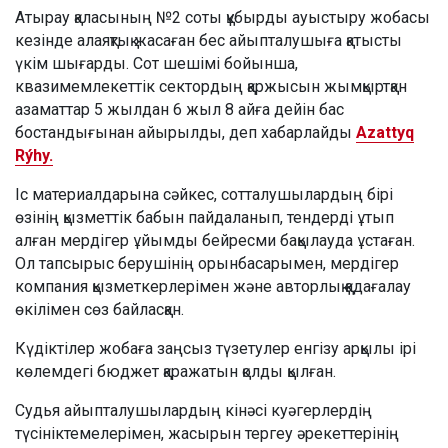
Атырау қаласының №2 соты құбырды ауыстыру жобасы
кезінде алаяқтық жасаған бес айыпталушыға қатысты
үкім шығарды. Сот шешімі бойынша,
квазимемлекеттік сектордың қаржысын жымқыртқан
азаматтар 5 жылдан 6 жыл 8 айға дейін бас
бостандығынан айырылды, деп хабарлайды
Azattyq
Rýhy.
Іс материалдарына сәйкес, сотталушылардың бірі
өзінің қызметтік бабын пайдаланып, тендерді ұтып
алған мердігер ұйымды бейресми бақылауда ұстаған.
Ол тапсырыс берушінің орынбасарымен, мердігер
компания қызметкерлерімен және авторлық қадағалау
өкілімен сөз байласқан.
Күдіктілер жобаға заңсыз түзетулер енгізу арқылы ірі
көлемдегі бюджет қаражатын қолды қылған.
Судья айыпталушылардың кінәсі куәгерлердің
түсініктемелерімен, жасырын тергеу әрекеттерінің