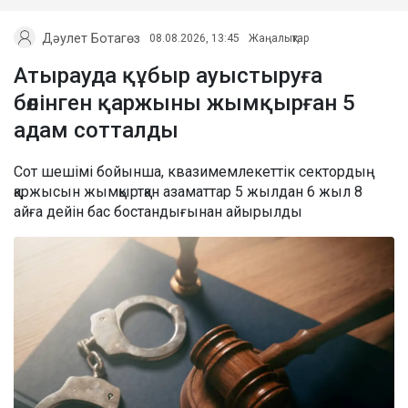
Дәулет Ботагөз
08.08.2026, 13:45
Жаңалықтар
Атырауда құбыр ауыстыруға
бөлінген қаржыны жымқырған 5
адам сотталды
Сот шешімі бойынша, квазимемлекеттік сектордың
қаржысын жымқыртқан азаматтар 5 жылдан 6 жыл 8
айға дейін бас бостандығынан айырылды