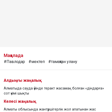
Мақалада
#Павлодар
#мектеп
#тамақтан улану
Алдыңғы жаңалық
Алматыда сауда үйінде теракт жасамақ болған «діндарға»
сот үкімі шықты
Келесі жаңалық
Алматы облысында жантүршігерлік жол апатынан жас