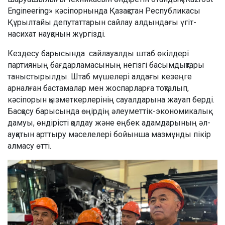
Engineering» кәсіпорнында Қазақстан Республикасы
Құрылтайы депутаттарын сайлау алдындағы үгіт-
насихат науқанын жүргізді.
Кездесу барысында сайлауалды штаб өкілдері
партияның бағдарламасының негізгі басымдықтары
таныстырылды. Штаб мүшелері алдағы кезеңге
арналған бастамалар мен жоспарларға тоқталып,
кәсіпорын қызметкерлерінің сауалдарына жауап берді.
Басқосу барысында өңірдің әлеуметтік-экономикалық
дамуы, өндірісті қолдау және еңбек адамдарының әл-
ауқатын арттыру мәселелері бойынша мазмұнды пікір
алмасу өтті.