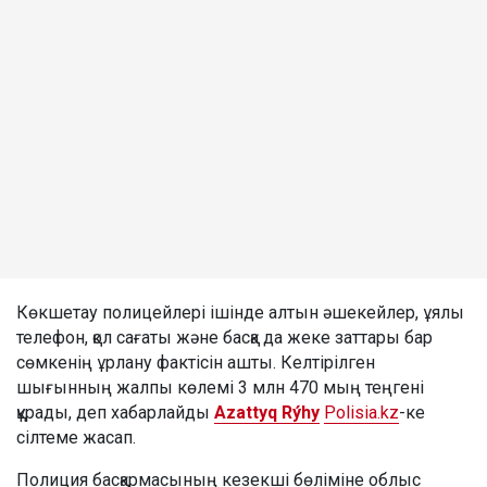
Көкшетау полицейлері ішінде алтын әшекейлер, ұялы
телефон, қол сағаты және басқа да жеке заттары бар
сөмкенің ұрлану фактісін ашты. Келтірілген
шығынның жалпы көлемі 3 млн 470 мың теңгені
құрады, деп хабарлайды
Azattyq Rýhy
Polisia.kz
-ке
сілтеме жасап.
Полиция басқармасының кезекші бөліміне облыс