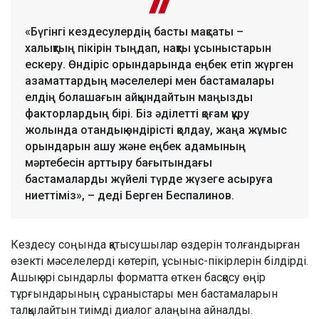
«Бүгінгі кездесулердің басты мақсаты –
халықтың пікірін тыңдап, нақты ұсыныстарын
ескеру. Өндіріс орындарында еңбек етіп жүрген
азаматтардың мәселелері мен бастамалары
елдің болашағын айқындайтын маңызды
факторлардың бірі. Біз әділетті қоғам құру
жолында отандық өндірісті қолдау, жаңа жұмыс
орындарын ашу және еңбек адамының
мәртебесін арттыру бағытындағы
бастамаларды жүйелі түрде жүзеге асыруға
ниеттіміз», – деді Берген Беспалинов.
Кездесу соңында қатысушылар өздерін толғандырған
өзекті мәселелерді көтеріп, ұсыныс-пікірлерін білдірді.
Ашық әрі сындарлы форматта өткен басқосу өңір
тұрғындарының сұраныстары мен бастамаларын
талқылайтын тиімді диалог алаңына айналды.