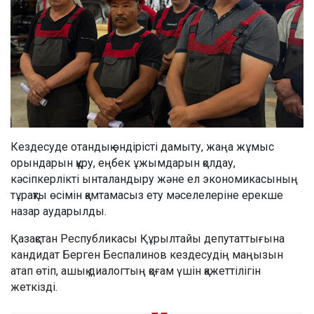
Кездесуде отандық өндірісті дамыту, жаңа жұмыс
орындарын құру, еңбек ұжымдарын қолдау,
кәсіпкерлікті ынталандыру және ел экономикасының
тұрақты өсімін қамтамасыз ету мәселелеріне ерекше
назар аударылды.
Қазақстан Республикасы Құрылтайы депутаттығына
кандидат Берген Беспалинов кездесудің маңызын
атап өтіп, ашық диалогтың қоғам үшін қажеттілігін
жеткізді.