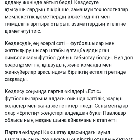
қолдану жөнінде айтып берді. Кездесуге
қатысушылардың пікірінше, заманауи технологиялар
мемлекеттік қызметтердің қолжетімділігі мен
тиімділігін арттыра отырып, азаматтардың игілігіне
қызмет етуі тиіс.
Кездесудің ең әсерлі сәті – футболшылар мен
жаттықтырушылар штабы қолтаңба қалдырған
символикалық футбол добын табыстау болды. Бұл доп
өзара құрметтің, қолдаудың және команда мен
жанкүйерлер арасындағы бірліктің естелігі ретінде
сақталады.
Кездесу соңында партия өкілдері «Ертіс»
футболшыларына алдағы ойында сәттілік, жарқын
жеңістер мен жаңа жетістіктер тіледі. Сонымен қатар
олар «Ертістің» жеңістері әлдеқашан бүкіл Павлодар
облысының мақтанышына айналғанын атап өтті.
Партия өкілдері Көкшетау қаласындағы ауыл
шаруашылығы техникасын өндіретін отандық «Kazrost