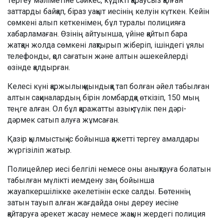
Тергеу мәліметіне сәйкес, күдікті қараусыз қалған
заттарды байқап, біраз уақыт иесінің келуін күткен. Кейін
сөмкені алып кеткенімен, бұл туралы полицияға
хабарламаған. Өзінің айтуынша, үйіне қайтып бара
жатқан жолда сөмкені лақтырып жіберіп, ішіндегі ұялы
телефонды, қол сағатын және алтын әшекейлерді
өзінде қалдырған.
Келесі күні қаржылық қиындыққа тап болған әйел табылған
алтын сақиналардың бірін ломбардқа өткізіп, 150 мың
теңге алған. Ол бұл қаражатты азық-түлік пен дәрі-
дәрмек сатып алуға жұмсаған.
Қазір қылмыстық іс бойынша қажетті тергеу амалдары
жүргізіліп жатыр.
Полицейлер иесі белгілі немесе оны анықтауға болатын
табылған мүлікті иемдену заң бойынша
жауапкершілікке әкелетінін еске салды. Бөтеннің
затын тауып алған жағдайда оны дереу иесіне
қайтаруға әрекет жасау немесе жақын жердегі полиция