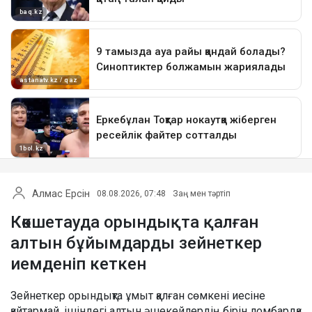
Алмас Ерсін
08.08.2026, 07:48
Заң мен тәртіп
Көкшетауда орындықта қалған
алтын бұйымдарды зейнеткер
иемденіп кеткен
Зейнеткер орындықта ұмыт қалған сөмкені иесіне
қайтармай, ішіндегі алтын әшекейлердің бірін ломбардқа