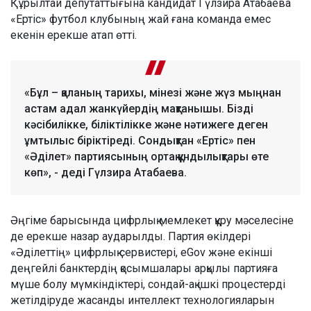
Құрылтай депутаттығына кандидат Гүлзира Атабаева
«Ертіс» футбол клубының жай ғана команда емес
екенін ерекше атап өтті.
«Бұл – қаланың тарихы, мінезі және жүз мыңнан
астам адал жанкүйердің мақтанышы. Бізді
кәсібилікке, біліктілікке және нәтижеге деген
ұмтылыс біріктіреді. Сондықтан «Ертіс» пен
«Әділет» партиясының ортақ құндылықтары өте
көп», - деді Гүлзира Атабаева.
Әңгіме барысында цифрлық мемлекет құру мәселесіне
де ерекше назар аударылды. Партия өкілдері
«Әділеттің» цифрлық сервистері, eGov және екінші
деңгейлі банктердің қосымшалары арқылы партияға
мүше болу мүмкіндіктері, сондай-ақ ішкі процестерді
жетілдіруде жасанды интеллект технологияларын