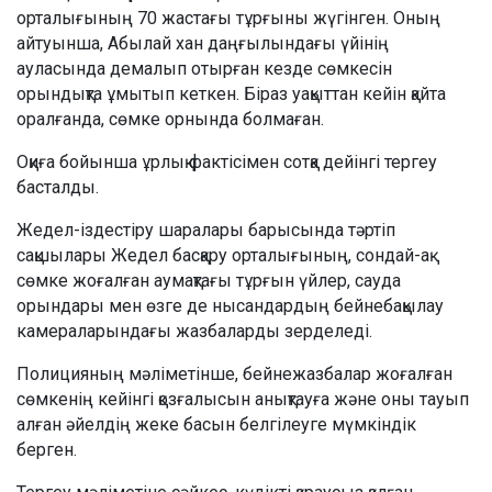
орталығының 70 жастағы тұрғыны жүгінген. Оның
айтуынша, Абылай хан даңғылындағы үйінің
ауласында демалып отырған кезде сөмкесін
орындықта ұмытып кеткен. Біраз уақыттан кейін қайта
оралғанда, сөмке орнында болмаған.
Оқиға бойынша ұрлық фактісімен сотқа дейінгі тергеу
басталды.
Жедел-іздестіру шаралары барысында тәртіп
сақшылары Жедел басқару орталығының, сондай-ақ
сөмке жоғалған аумақтағы тұрғын үйлер, сауда
орындары мен өзге де нысандардың бейнебақылау
камераларындағы жазбаларды зерделеді.
Полицияның мәліметінше, бейнежазбалар жоғалған
сөмкенің кейінгі қозғалысын анықтауға және оны тауып
алған әйелдің жеке басын белгілеуге мүмкіндік
берген.