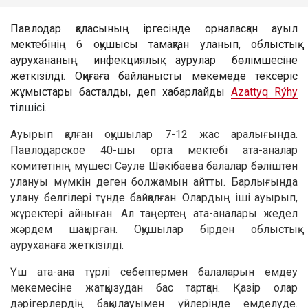
Павлодар қаласының іргесінде орналасқан ауыл
мектебінің 6 оқушысы тамақтан уланып, облыстық
аурухананың инфекциялық аурулар бөлімшесіне
жеткізілді. Оқиғаға байланысты мекемеде тексеріс
жұмыстары басталды, деп хабарлайды
Azattyq Rýhy
тілшісі.
Ауырып қалған оқушылар 7-12 жас аралығында.
Павлодарское 40-шы орта мектебі ата-аналар
комитетінің мүшесі Сәуле Шәкібаева балалар бәліштен
улануы мүмкін деген болжамын айтты. Барлығында
улану белгілері түнде байқалған. Олардың іші ауырып,
жүректері айныған. Ал таңертең ата-аналары жедел
жәрдем шақырған. Оқушылар бірден облыстық
ауруханаға жеткізілді.
Үш ата-ана түрлі себептермен балаларын емдеу
мекемесіне жатқызудан бас тартқан. Қазір олар
дәрігерлердің бақылауымен үйлерінде емделуде.