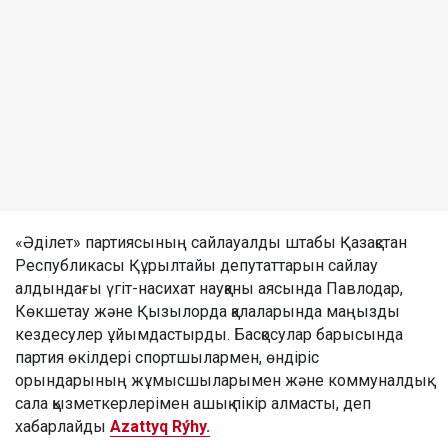
«Әділет» партиясының сайлауалды штабы Қазақстан
Республикасы Құрылтайы депутаттарын сайлау
алдындағы үгіт-насихат науқаны аясында Павлодар,
Көкшетау және Қызылорда қалаларында маңызды
кездесулер ұйымдастырды. Басқосулар барысында
партия өкілдері спортшылармен, өндіріс
орындарының жұмысшыларымен және коммуналдық
сала қызметкерлерімен ашық пікір алмасты, деп
хабарлайды
Azattyq Rýhy.