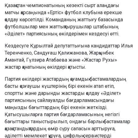
Қазақстан чемпионатының кезекті сырт алаңдағы
матчы қарсаңында «Ертіс» футбол клубына ерекше
қолдау көрсетілді. Команданың жаттығу базасында
футболшылар мен жаттықтырушылар штабының
«Әділет» партиясының өкілдерімен кездесуі өтті.
Кездесуге Құрылтай депутаттығына кандидаттар Илья
Теренченко, Сандуғаш Қалижанова, Жарқынбек
Амантай, Гүлзира Атабаева және «Жастар Рухы»
жастар қанатының өкілдері қатысты.
Партия өкілдері жастардың қоғамдық бастамалардың
басты қозғаушы күштерінің бірі екенін атап өтіп,
спортты және дарынды жастарды қолдау «Әділет»
партиясының сайлауалды бағдарламасындағы
маңызды бағыттардың бірі екенін жеткізді.
Қатысушыларға партия бағдарламасының негізгі
бағыттары таныстырылып, ондағы барлық бастамалар
қазақстандықтардың өмір сүру сапасын арттыруға,
әділетті мемлекет құруға, цифрлық сервистерді