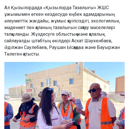
Ал Қызылордада «Қызылорда Тазалығы» ЖШС
ұжымымен өткен кездесуде еңбек адамдарының
әлеуметтік жағдайы, жұмыс қауіпсіздігі, экологиялық
мәдениет пен қаланың тазалығын сақтау мәселелері
талқыланды. Жүздесуге облыстық және қалалық
сайлауалды штабтың өкілдері Асхат Шәукенбаев,
Әділжан Сәулебаев, Раушан Ысқақова және Бауыржан
Төлеген қатысты.