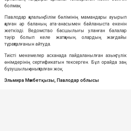
болмақ.
Павлодар қалалық білім бөлімінің мамандары ауырып
қалған әр баланың ата-анасымен байланыста екенін
жеткізді. Ведомство басшылығы уланған балалар
тәуір болып келе жатқанын, олардың жағдайы
тұрақталғанын айтуда.
Тиісті мекемелер асханада пайдаланылған азық-түлік
өнімдерінің сертификатын тексерген. Бұл орайда заң
бұзушылық анықталған жоқ.
Эльмира Мәмбетқызы, Павлодар облысы