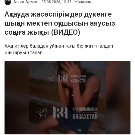
Асыл Арман
05.08.2026, 10:33
Жаңалықтар
Ақтауда жасөспірімдер дүкенге
шыққан мектеп оқушысын аяусыз
соққыға жықты (ВИДЕО)
Күдіктілер баладан үйінен тағы бір жігітті алдап
шығаруын талап