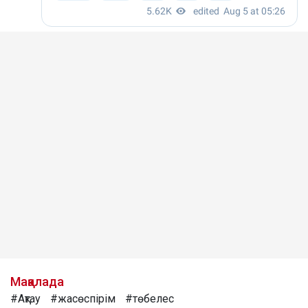
Мақалада
#Ақтау
#жасөспірім
#төбелес