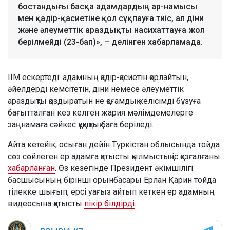
бостандығы басқа адамдардың ар-намысы
мен қадір-қасиетіне қол сұқпауға тиіс, ал діни
және әлеуметтік араздықты насихаттауға жол
берілмейді (23-бап)», – делінген хабарламада.
ІІМ ескертеді: адамның қадір-қасиетін қорлайтын,
әйелдерді кемсітетін, діни немесе әлеуметтік
араздықты қоздыратын не қоғамдық келісімді бұзуға
бағытталған кез келген жария мәлімдемелерге
заңнамаға сәйкес құқықтық баға беріледі.
Айта кетейік, осыған дейін Түркістан облысында тойда
сөз сөйлеген ер адамға қатысты қылмыстық іс қозғалғаны
хабарланған
. Өз кезегінде Президент әкімшілігі
басшысының бірінші орынбасары Ерлан Қарин тойда
тілекке шығып, ерсі уағыз айтып кеткен ер адамның
видеосына қатысты
пікір білдірді
.