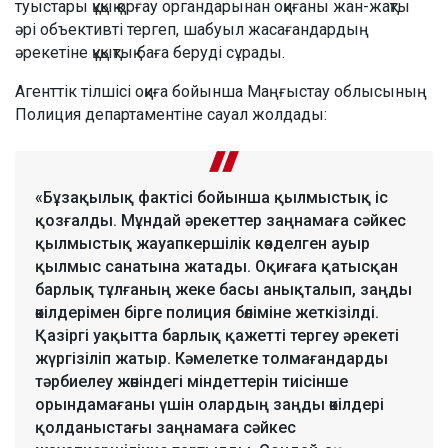
туыстары құқық қорғау органдарынан оқиғаны жан-жақты
әрі объективті тергеп, шабуыл жасағандардың
әрекетіне құқықтық баға беруді сұрады.
Агенттік тілшісі оқиға бойынша Маңғыстау облысының
Полиция департаментіне сауал жолдады:
«Бұзақылық фактісі бойынша қылмыстық іс
қозғалды. Мұндай әрекеттер заңнамаға сәйкес
қылмыстық жауапкершілік көзделген ауыр
қылмыс санатына жатады. Оқиғаға қатысқан
барлық тұлғаның жеке басы анықталып, заңды
өкілдерімен бірге полиция бөліміне жеткізілді.
Қазіргі уақытта барлық қажетті тергеу әрекеті
жүргізіліп жатыр. Кәмелетке толмағандарды
тәрбиелеу жөніндегі міндеттерін тиісінше
орындамағаны үшін олардың заңды өкілдері
қолданыстағы заңнамаға сәйкес