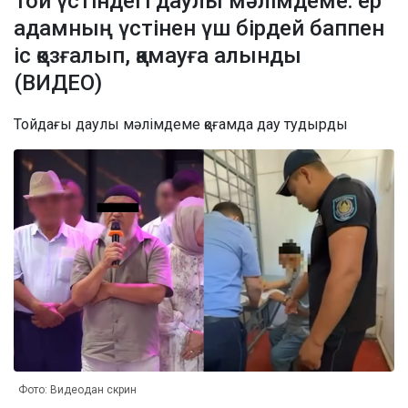
Той үстіндегі даулы мәлімдеме: ер
адамның үстінен үш бірдей баппен
іс қозғалып, қамауға алынды
(ВИДЕО)
Тойдағы даулы мәлімдеме қоғамда дау тудырды
Фото: Видеодан скрин