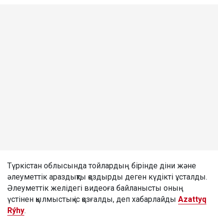
Түркістан облысында тойлардың бірінде діни және
әлеуметтік араздықты қоздырды деген күдікті ұсталды.
Әлеуметтік желідегі видеоға байланысты оның
үстінен қылмыстық іс қозғалды, деп хабарлайды
Azattyq
Rýhy
.