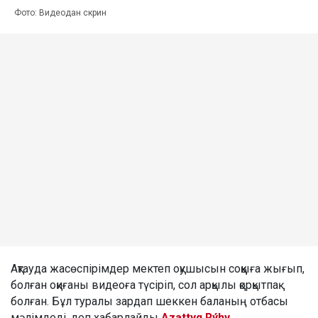
Фото: Видеодан скрин
Ақтауда жасөспірімдер мектеп оқушысын соққыға жығып,
болған оқиғаны видеоға түсіріп, сол арқылы қорқытпақ
болған. Бұл туралы зардап шеккен баланың отбасы
мәлімдеді, деп хабарлайды
Azattyq Rýhy
.