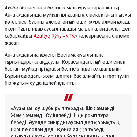
Ақтөбе облысында белгісіз мал ауруы тарап жатыр.
Алға ауданында мүйізді ірі қараның сілекейі ағып қызуы
көтерілсе, буыны әлсіреген қой-ешкі жүре алмай қалады
екен. Тұрғындар аусыл тарады ма деп алаңдаулы, деп
хабарлайды
Azattyq Rýhy
«
КТК
» телеарнасына сілтеме
жасап.
Алға ауданына қарасты Бестамақ ауылының
тұрғындары алаңдаулы. Қорасындағы қой-ешкісінен
бастап, мүйізді ірі қарасы белгісіз індетке шалдыққан.
Бұрын ақырдағы жем-шөптен бас алмайтын төрт түлігі
бір жұтым су да ішпей қалыпты.
«Аузынан су шұбырып тұрады. Шөп жемейді.
Жем жемейді. Су ішпейді. Ыңырсып тұра
береді. Әуелде сиырды аусыл деп қорықтық.
Бәрі де солай деді. Қойға аяққа түседі,
сиырдың аузы сондай болады деді», - деді