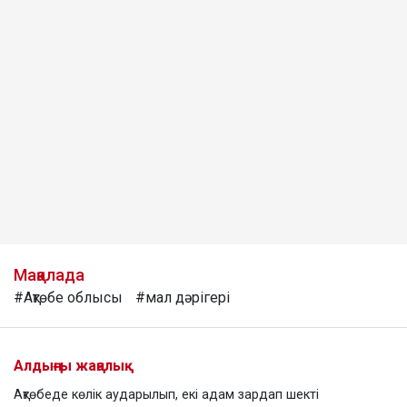
Мақалада
#Ақтөбе облысы
#мал дәрігері
Алдыңғы жаңалық
Ақтөбеде көлік аударылып, екі адам зардап шекті