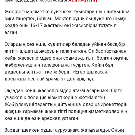
Желідегі мәліметке сүйенсек, туыстарының айтуынша,
оқиға таңертең болған. Мектеп оқушысы дүкенге шыққан
кезде оны 16-17 жастағы екі жасөспірім тоқтатып
алған.
Олардың сөзінше, күдіктілер баладан үйінен басқа бір
жігітті алдап шығаруын талап еткен. Ол бас тартқаннан
кейін жасөспірімдер оны соққыға жығып, болған оқиғаны
жәбірленушінің телефонына түсірген. Кейін бұл
видеоны әлгі жігітке жіберіп, «Егер шықпасаң,
досыңды осылай ұрамыз» деп қорқытқан.
Оқиғадан кейін жасөспірімдер ата-аналарымен бірге
учаскелік полиция қызметкеріне жеткізілген.
Жәбірленуші тараптың айтуынша, олар өз әрекеттерін
жоққа шығармаған және тіпті полиция қызметкерлерінің
көзінше де өзін өрескел ұстаған.
Зардап шеккен оқушы ауруханаға жатқызылды. Оның