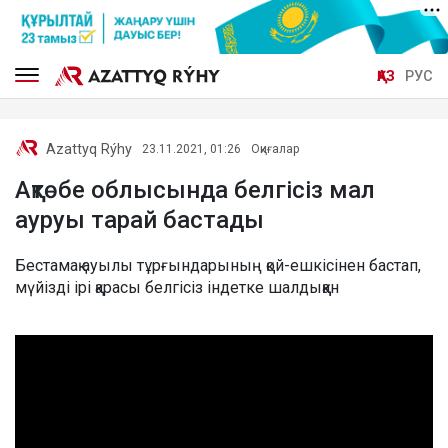
ҚАЗ
РУС
Azattyq Rýhy
23.11.2021, 01:26
Оқиғалар
Ақтөбе облысында белгісіз мал
ауруы тарай бастады
Бестамақ ауылы тұрғындарының қой-ешкісінен бастап,
мүйізді ірі қарасы белгісіз індетке шалдыққан