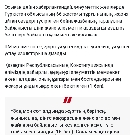
Осыған дейін хабарланғандай, әлеуметтік желілерде
Түркістан облысының 66 жастағы тұрғынының жария
айтқан сөздері түсірілген бейнежазбаның таралуына
байланысты діни және әлеуметтік араздықты қоздыру
белгілері бойынша қылмыстық іс қозғалған.
ІІМ мәліметінше, қазіргі уақытта күдікті ұсталып, уақытша
ұстау изоляторына қамалды.
Қазақстан Республикасының Конституциясында
еліміздің зайырлы, құқықтық әрі әлеуметтік мемлекет
екені, ал адам, оның құқықтары мен бостандықтары ең
жоғары құндылықтар екені бекітілген (1-бап).
«Заң мен сот алдында жұрттың бәрі тең,
жынысына, дінге көзқарасына және өзге де мән-
жайларға байланысты кез келген кемсітуге
тыйым салынады (16-бап). Сонымен қатар сөз