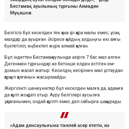
Бестамақ ауылының тұрғыны Ахмадин
Мұқашов.
Белгісіз бұл кеселден тек қана ірі қара малы емес, ұсақ
малдар да ауырған. Әсіресе қойдың алдыңғы екі аяғы
бүктетіліп, еңбектеп жүре алмай қалған.
Бұл індеттен Бестамақ аулында әзірге 7 бас мал өлген.
Дегенмен тұрғындар өз бетінше елден естіген ем-
домын жасап жатыр. Кеселдің кесірінен мал ұстаудан
қорқып қалғанын жасырмайды.
Жергілікті шенеуніктер бұл кеселден малға да, адамға
да қауіп жоқ деп отыр. Ауру белгілері аусылға
ұқсағанымен, ондай қауіпті емес деп сабырға шақырады.
«Адам денсаулығына тікелей әсер ететін, иә