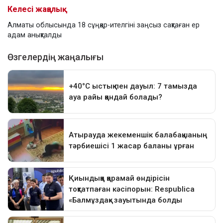
Келесі жаңалық
Алматы облысында 18 сұңқар-ителгіні заңсыз сақтаған ер
адам анықталды