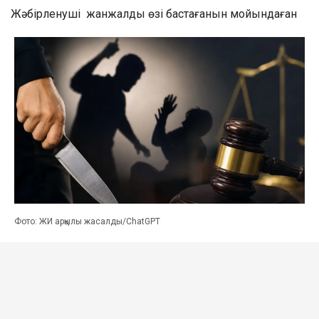
Жәбірленуші жанжалды өзі бастағанын мойындаған
Фото: ЖИ арқылы жасалды/ChatGPT