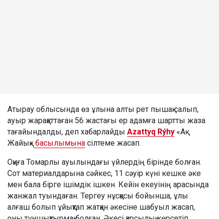
Атырау облысында өз ұлына алты рет пышақ салып,
ауыр жарақаттаған 56 жастағы ер адамға шартты жаза
тағайындалды, деп хабарлайды
Azattyq Rýhy
«Ақ
Жайық»
басылымына
сілтеме жасап.
Оқиға Томарлы ауылындағы үйлердің бірінде болған.
Сот материалдарына сәйкес, 11 сәуір күні кешке әке
мен бала бірге ішімдік ішкен. Кейін екеуінің арасында
жанжал туындаған. Тергеу нұсқасы бойынша, ұлы
алғаш болып ұйықтап жатқан әкесіне шабуыл жасап,
оны тұншықтырмақ болған. Әкесі қарсылық көрсетіп,