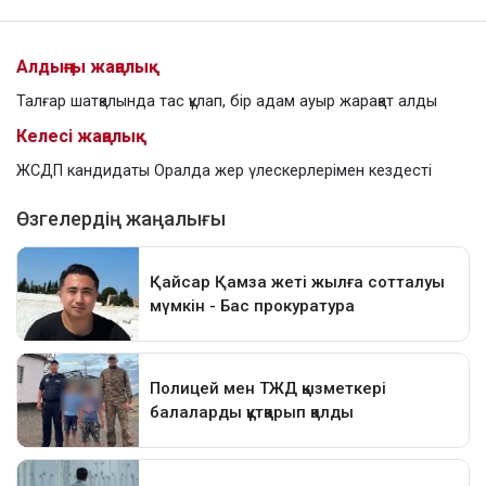
Алдыңғы жаңалық
Талғар шатқалында тас құлап, бір адам ауыр жарақат алды
Келесі жаңалық
ЖСДП кандидаты Оралда жер үлескерлерімен кездесті