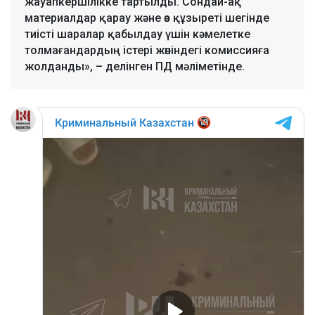
жауапкершілікке тартылды. Сондай-ақ
материалдар қарау және өз құзыреті шегінде
тиісті шаралар қабылдау үшін кәмелетке
толмағандардың істері жөніндегі комиссияға
жолданды», – делінген ПД мәліметінде.