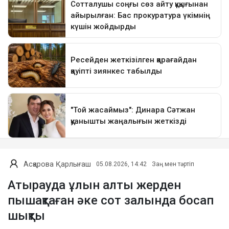
Асқарова Қарлығаш
05.08.2026, 14:42
Заң мен тәртіп
Атырауда ұлын алты жерден
пышақтаған әке сот залында босап
шықты