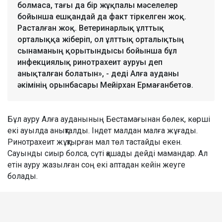
болмаса, тағы да бір жұқпалы мәселелер
бойынша ешқандай да факт тіркелген жоқ.
Расталған жоқ. Ветеринарлық ұлттық
орталыққа жіберіп, ол ұлттық орталықтың
сынаманың қорытындысы бойынша бұл
инфекциялық ринотрахеит ауруы деп
анықталған болатын», - деді Алға ауданы
әкімінің орынбасары Мейірхан Ермағанбетов.
Бұл ауру Алға ауданының Бестамағынан бөлек, көрші
екі ауылда анықталды. Індет малдан малға жұғады.
Ринотрахеит жұқтырған мал төл тастайды екен.
Сауынды сиыр болса, сүті қашады дейді мамандар. Ал
етін ауру жазылған соң екі аптадан кейін жеуге
болады.