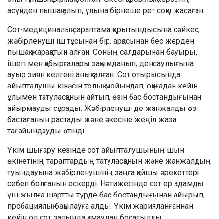
асүйден пышақ алып, ұлына бірнеше рет соққы жасаған.
Сот-медициналық сараптама қорытындысына сәйкес,
жәбірленуші іш тұсынан бір, арқасынан бес жерден
пышақ жарақатын алған. Соның салдарынан бауыры,
ішегі мен қабырғалары зақымданып, денсаулығына
ауыр зиян келгені анықталған. Сот отырысында
айыпталушы кінәсін толық мойындап, оқиғадан кейін
ұлымен татуласқанын айтып, өзін бас бостандығынан
айырмауды сұрады. Жәбірленуші де жанжалды өзі
бастағанын растады және әкесіне жеңіл жаза
тағайындауды өтінді.
Үкім шығару кезінде сот айыпталушының шын
өкінетінін, тараптардың татуласқанын және жанжалдың
туындауына жәбірленушінің заңға қайшы әрекеттері
себеп болғанын ескерді. Нәтижесінде сот ер адамды
үш жылға шартты түрде бас бостандығынан айырып,
пробациялық бақылауға алды. Үкім жарияланғаннан
кейін ол сот залында қамаудан босатылды.