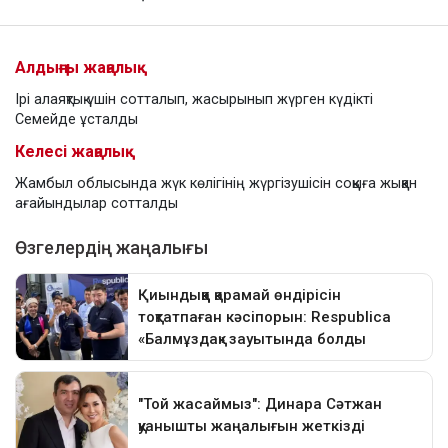
Алдыңғы жаңалық
Ірі алаяқтық үшін сотталып, жасырынып жүрген күдікті
Семейде ұсталды
Келесі жаңалық
Жамбыл облысында жүк көлігінің жүргізушісін соққыға жыққан
ағайындылар сотталды