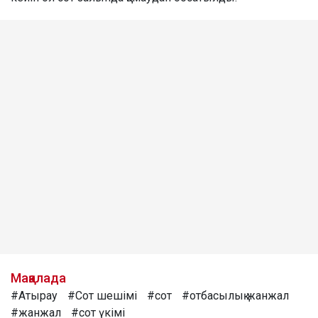
Мақалада
#Атырау
#Сот шешімі
#сот
#отбасылық жанжал
#жанжал
#сот үкімі