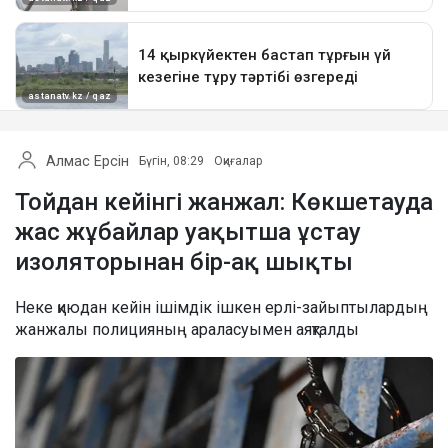
Алмас Ерсін
Бүгін, 08:29
Оқиғалар
Тойдан кейінгі жанжал: Көкшетауда
жас жұбайлар уақытша ұстау
изоляторынан бір-ақ шықты
Неке қиюдан кейін ішімдік ішкен ерлі-зайыптылардың
жанжалы полицияның араласуымен аяқталды