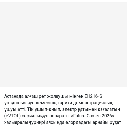
Астанада алғаш рет жолаушы мінген EH216-S
ұшқышсыз әуе кемесінің тарихи демонстрациялық
ұшуы өтті. Тік ұшып-қонып, электр қуатымен қозғалатын
(eVTOL) сериялық әуе аппараты «Future Games 2026»
халықаралық турнирі аясында елордадағы арнайы рұқсат