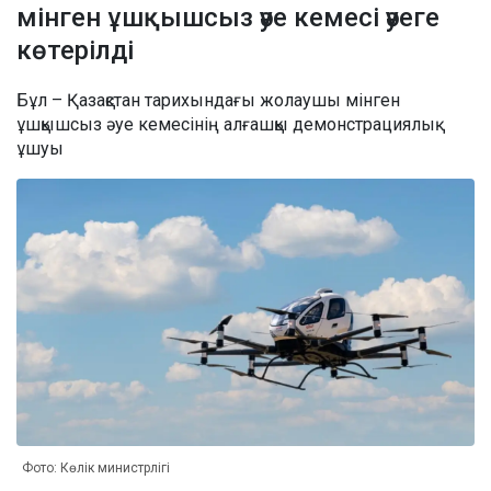
мінген ұшқышсыз әуе кемесі әуеге
көтерілді
Бұл – Қазақстан тарихындағы жолаушы мінген
ұшқышсыз әуе кемесінің алғашқы демонстрациялық
ұшуы
Фото: Көлік министрлігі