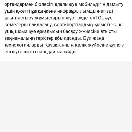
органдармен бірлесіп, қалалық әуе мобильдігін дамыту
үшін қажетті құқықтық және инфрақұрылымдық негізді
қалыптастыру жұмыстарын жүргізуде. eVTOL әуе
кемелерін пайдалану, вертипорттардың қызметі және
ұшқышсыз әуе қозғалысын басқару жүйесіне қатысты
заңнамалық өзгерістер қабылданды. Бұл жаңа
технологияларды Қазақстанның көлік жүйесіне қауіпсіз
енгізуге қажетті жағдай жасайды.