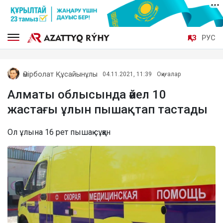
ҚАЗ
РУС
Әмірболат Құсайынұлы
04.11.2021, 11:39
Оқиғалар
Алматы облысында әйел 10
жастағы ұлын пышақтап тастады
Ол ұлына 16 рет пышақ сұққан