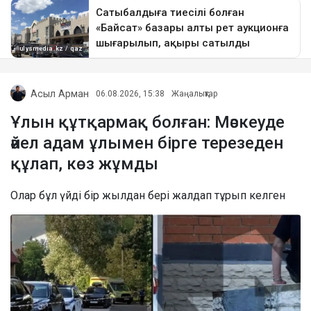
Асыл Арман
06.08.2026, 15:38
Жаңалықтар
Ұлын құтқармақ болған: Мәскеуде
әйел адам ұлымен бірге терезеден
құлап, көз жұмды
Олар бұл үйді бір жылдан бері жалдап тұрып келген