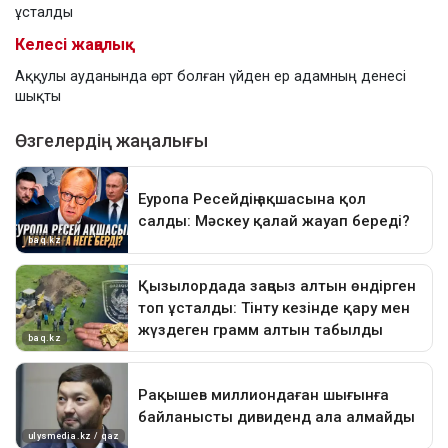
ұсталды
Келесі жаңалық
Аққулы ауданында өрт болған үйден ер адамның денесі
шықты