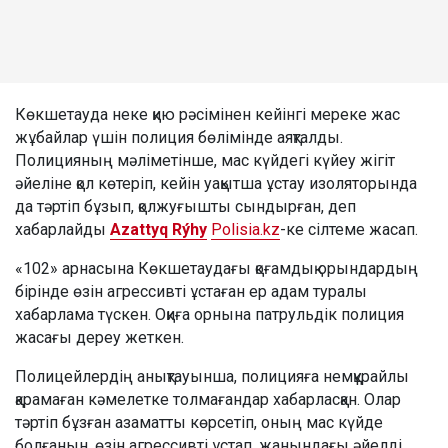
Көкшетауда неке қию рәсімінен кейінгі мереке жас
жұбайлар үшін полиция бөлімінде аяқталды.
Полицияның мәліметінше, мас күйдегі күйеу жігіт
әйеліне қол көтеріп, кейін уақытша ұстау изоляторында
да тәртіп бұзып, қолжуғышты сындырған, деп
хабарлайды
Azattyq Rýhy
Polisia.kz
-ке сілтеме жасап.
«102» арнасына Көкшетаудағы қоғамдық орындардың
бірінде өзін агрессивті ұстаған ер адам туралы
хабарлама түскен. Оқиға орнына патрульдік полиция
жасағы дереу жеткен.
Полицейлердің анықтауынша, полицияға немқұрайлы
қарамаған кәмелетке толмағандар хабарласқан. Олар
тәртіп бұзған азаматты көрсетіп, оның мас күйде
болғанын, өзін агрессивті ұстап, жанындағы әйелді