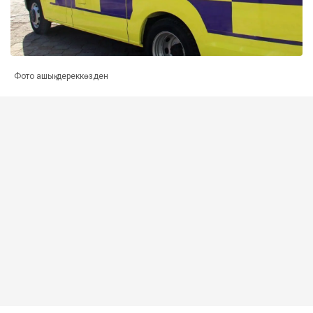
Фото ашық дереккөзден