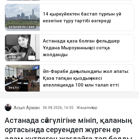
Асыл Арман
06.08.2026, 16:55
Жаңалықтар
Астанада сәйгүлігіне мініп, қаланың
ортасында серуендеп жүрген ер
адам күтпеген жағдайға тап болды