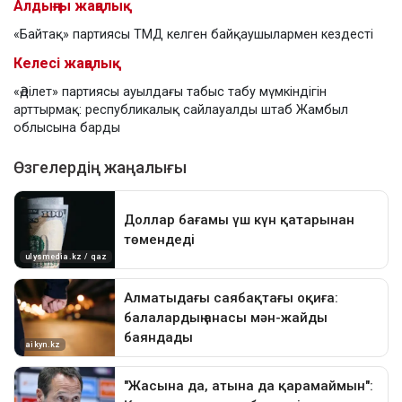
Алдыңғы жаңалық
«Байтақ» партиясы ТМД келген байқаушылармен кездесті
Келесі жаңалық
«Әділет» партиясы ауылдағы табыс табу мүмкіндігін
арттырмақ: республикалық сайлауалды штаб Жамбыл
облысына барды