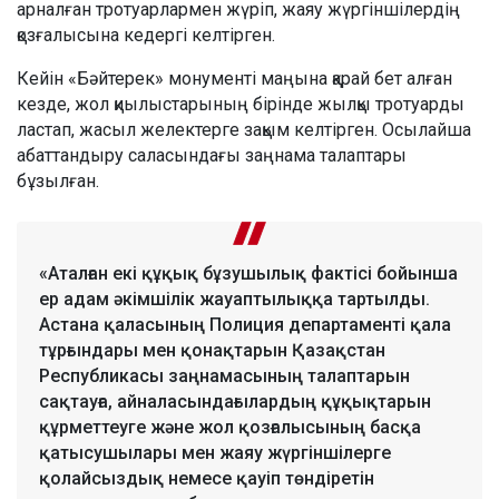
арналған тротуарлармен жүріп, жаяу жүргіншілердің
қозғалысына кедергі келтірген.
Кейін «Бәйтерек» монументі маңына қарай бет алған
кезде, жол қиылыстарының бірінде жылқы тротуарды
ластап, жасыл желектерге зақым келтірген. Осылайша
абаттандыру саласындағы заңнама талаптары
бұзылған.
«Аталған екі құқық бұзушылық фактісі бойынша
ер адам әкімшілік жауаптылыққа тартылды.
Астана қаласының Полиция департаменті қала
тұрғындары мен қонақтарын Қазақстан
Республикасы заңнамасының талаптарын
сақтауға, айналасындағылардың құқықтарын
құрметтеуге және жол қозғалысының басқа
қатысушылары мен жаяу жүргіншілерге
қолайсыздық немесе қауіп төндіретін