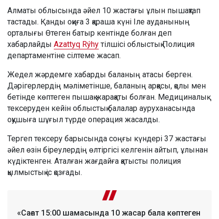
Алматы облысында әйел 10 жастағы ұлын пышақтап
тастады. Қанды оқиға 3 қараша күні Іле ауданының
орталығы Өтеген батыр кентінде болған деп
хабарлайды
Azattyq Rýhy
тілшісі облыстық Полиция
департаментіне сілтеме жасап.
Жедел жәрдемге хабарды баланың атасы берген.
Дәрігерлердің мәліметінше, баланың арқасы, қолы мен
бетінде көптеген пышақ жарақаты болған. Медициналық
тексеруден кейін облыстық балалар ауруханасында
оқушыға шұғыл түрде операция жасалды.
Тергеп тексеру барысында соңғы күндері 37 жастағы
әйел өзін біреулердің өлтіргісі келгенін айтып, ұлынан
күдіктенген. Аталған жағдайға қатысты полиция
қылмыстық іс қозғады.
«Сағат 15:00 шамасында 10 жасар бала көптеген