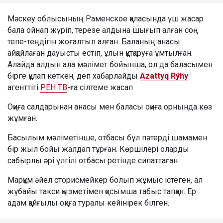
Мәскеу облысының Раменское қаласында үш жасар
бала ойнап жүріп, терезе алдына шығып алған соң
тепе-теңдігін жоғалтып алған. Баланың анасы
айқайлаған дауысты естіп, ұлын құтқаруға ұмтылған.
Алайда алдын ала мәлімет бойынша, ол да баласымен
бірге құлап кеткен, деп хабарлайды
Azattyq Rýhy
агенттігі
РЕН ТВ
-ға сілтеме жасап
Оқиға салдарынан анасы мен баласы оқиға орнында көз
жұмған.
Басылым мәліметінше, отбасы бұл пәтерді шамамен
бір жыл бойы жалдап тұрған. Көршілері оларды
сабырлы әрі үлгілі отбасы ретінде сипаттаған.
Марқұм әйел сторисмейкер болып жұмыс істеген, ал
жұбайы такси қызметімен қосымша табыс тапқан. Ер
адам қайғылы оқиға туралы кейінірек білген.