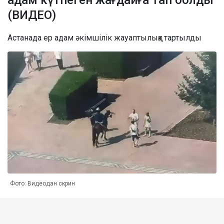
(ВИДЕО)
Астанада ер адам әкімшілік жауаптылыққа тартылды
Фото: Видеодан скрин