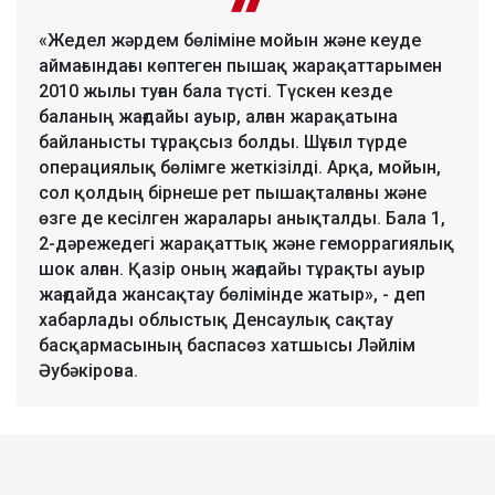
«Жедел жәрдем бөліміне мойын және кеуде
аймағындағы көптеген пышақ жарақаттарымен
2010 жылы туған бала түсті. Түскен кезде
баланың жағдайы ауыр, алған жарақатына
байланысты тұрақсыз болды. Шұғыл түрде
операциялық бөлімге жеткізілді. Арқа, мойын,
сол қолдың бірнеше рет пышақталғаны және
өзге де кесілген жаралары анықталды. Бала 1,
2-дәрежедегі жарақаттық және геморрагиялық
шок алған. Қазір оның жағдайы тұрақты ауыр
жағдайда жансақтау бөлімінде жатыр», - деп
хабарлады облыстық Денсаулық сақтау
басқармасының баспасөз хатшысы Ләйлім
Әубәкірова.