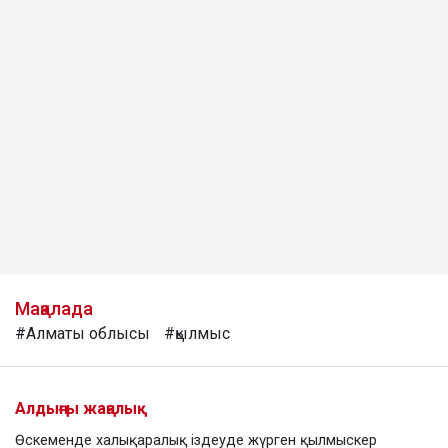
Мақалада
#Алматы облысы
#қылмыс
Алдыңғы жаңалық
Өскеменде халықаралық іздеуде жүрген қылмыскер