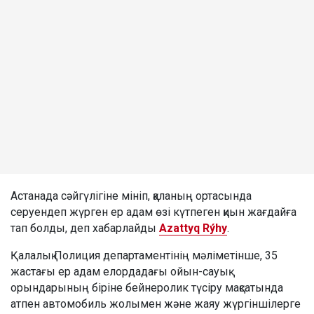
Астанада сәйгүлігіне мініп, қаланың ортасында
серуендеп жүрген ер адам өзі күтпеген қиын жағдайға
тап болды, деп хабарлайды
Azattyq Rýhy
.
Қалалық Полиция департаментінің мәліметінше, 35
жастағы ер адам елордадағы ойын-сауық
орындарының біріне бейнеролик түсіру мақсатында
атпен автомобиль жолымен және жаяу жүргіншілерге