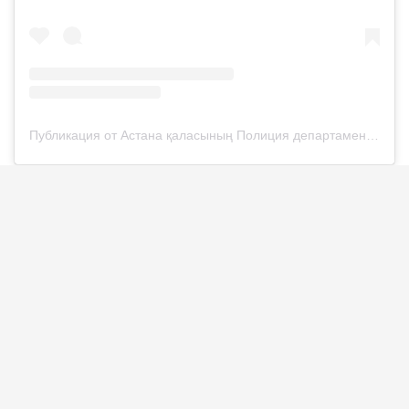
Публикация от Астана қаласының Полиция департаменті (@police__astana)