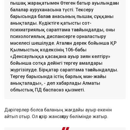
пышақ жарақатымен Өтеген батыр ауылындағы
балалар ауруханасына түсті. Тексеру
барысында балаға анасының пышақ сұққаны
анықталды. Күдіктіге қатысты сот-
психиатриялық сараптама тағайындалды, оны
психологиялық диспансерге орналастыру
мәселесі шешілуде. Аталған дерек бойынша ҚР
Қылмыстық кодексінің 106-бабы
«Денсаулыққа қасақана ауыр зиян келтіру»
бойынша сотқа дейінгі тергеу амалдары
жүргізілуде. Бірқатар сараптама тағайындалды.
Тергеу барысында істің барлық мән-жайы
анықталады», - деп хабарлады Алматы
облыстық ПД баспасөз қызметі.
Дәрігерлер болса баланың жағдайы ауыр екенін
айтып отыр. Ол қазір жансақтау бөлімінде жатыр.