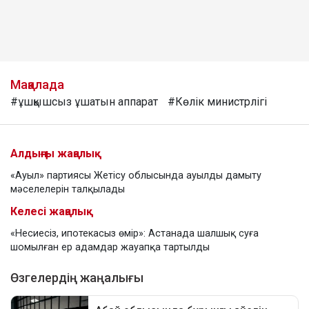
Мақалада
#ұшқышсыз ұшатын аппарат
#Көлік министрлігі
Алдыңғы жаңалық
«Ауыл» партиясы Жетісу облысында ауылды дамыту
мәселелерін талқылады
Келесі жаңалық
«Несиесіз, ипотекасыз өмір»: Астанада шалшық суға
шомылған ер адамдар жауапқа тартылды