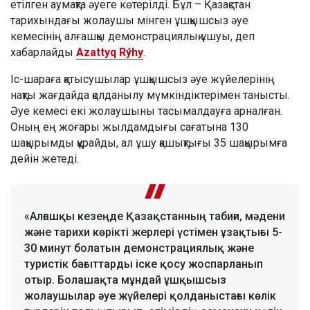
етілген аумақта әуеге көтерілді. Бұл – Қазақстан
тарихындағы жолаушы мінген ұшқышсыз әуе
кемесінің алғашқы демонстрациялық ұшуы, деп
хабарлайды
Azattyq Rýhy
.
Іс-шараға қатысушылар ұшқышсыз әуе жүйелерінің
нақты жағдайда қолданылу мүмкіндіктерімен танысты.
Әуе кемесі екі жолаушыны тасымалдауға арналған.
Оның ең жоғары жылдамдығы сағатына 130
шақырымды құрайды, ал ұшу қашықтығы 35 шақырымға
дейін жетеді.
«Алғашқы кезеңде Қазақстанның табиғи, мәдени
және тарихи көрікті жерлері үстімен ұзақтығы 5-
30 минут болатын демонстрациялық және
туристік бағыттарды іске қосу жоспарланып
отыр. Болашақта мұндай ұшқышсыз
жолаушылар әуе жүйелері қолданыстағы көлік