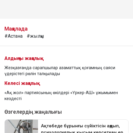
Мақалада
#Астана
#жылқы
Алдыңғы жаңалық
Жезқазғанда сарапшылар азаматтық қоғамның саяси
үдерістегі рөлін талқылады
Келесі жаңалық
«Ақ жол» партиясының өкілдері «Үркер-АШ» ұжымымен
кездесті