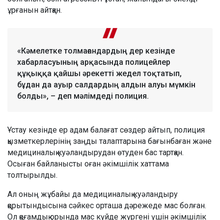
ұрғанын айтқан.
«Кәмелетке толмағандардың дер кезінде
хабарласуының арқасында полицейлер
құқыққа қайшы әрекетті жедел тоқтатып,
бұдан да ауыр салдардың алдын алуы мүмкін
болды», – деп мәлімдеді полиция.
Ұстау кезінде ер адам балағат сөздер айтып, полиция
қызметкерлерінің заңды талаптарына бағынбаған және
медициналық куәландырудан өтуден бас тартқан.
Осыған байланысты оған әкімшілік хаттама
толтырылды.
Ал оның жұбайы да медициналық куәландыру
қорытындысына сәйкес орташа дәрежеде мас болған.
Ол қоғамдық орында мас күйде жүргені үшін әкімшілік