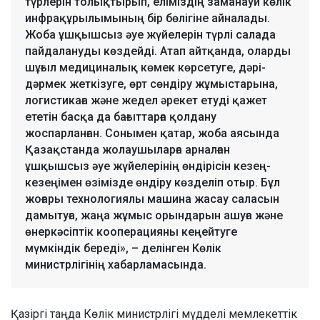
түрлерін толықтырып, еліміздің заманауи көлік
инфрақұрылымының бір бөлігіне айналады.
Жоба ұшқышсыз әуе жүйелерін түрлі салада
пайдалануды көздейді. Атап айтқанда, оларды
шұғыл медициналық көмек көрсетуге, дәрі-
дәрмек жеткізуге, өрт сөндіру жұмыстарына,
логистикаға және жедел әрекет етуді қажет
ететін басқа да бағыттарға қолдану
жоспарланған. Сонымен қатар, жоба аясында
Қазақстанда жолаушыларға арналған
ұшқышсыз әуе жүйелерінің өндірісін кезең-
кезеңімен өзімізде өндіру көзделіп отыр. Бұл
жоғары технологиялы машина жасау саласын
дамытуға, жаңа жұмыс орындарын ашуға және
өнеркәсіптік кооперацияны кеңейтуге
мүмкіндік береді», – делінген Көлік
министрлігінің хабарламасында.
Қазіргі таңда Көлік министрлігі мүдделі мемлекеттік