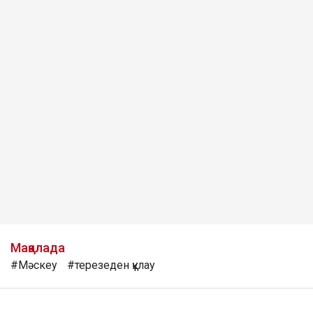
Мақалада
#Мәскеу
#терезеден құлау