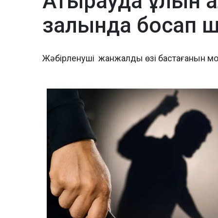
Атырауда ұлын а
залында босап 
Жәбірленуші жанжалды өзі бастағанын м