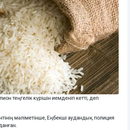
он теңгелік күрішін иемденіп кетті, деп
інің мәліметінше, Еңбекші аудандық полиция
данған.