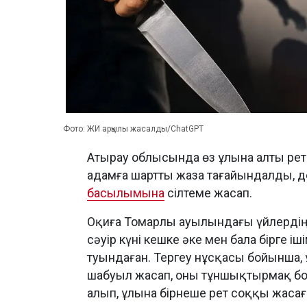
Фото: ЖИ арқылы жасалды/ChatGPT
Атырау облысында өз ұлына алты рет
адамға шартты жаза тағайындалды, 
басылымына
сілтеме жасап.
Оқиға Томарлы ауылындағы үйлердің б
сәуір күні кешке әке мен бала бірге і
туындаған. Тергеу нұсқасы бойынша,
шабуыл жасап, оны тұншықтырмақ бол
алып, ұлына бірнеше рет соққы жасағ