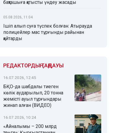
бақташыға қатысты үндеу жасады
05.08.2026, 11:04
Ішіп алып суға түспек болған: Атырауда
полицейлер мас тұрғынды райынан
қайтарды
РЕДАКТОРДЫҢ ТАҢДАУЫ
16.07.2026, 12:45
БҚО-да шабдалы тиеген
көлік аударылып, 20 тонна
жемісті ауыл тұрғындары
жинап алған (ВИДЕО)
16.07.2026, 10:24
«Айналымы – 200 млрд
теңге»: Қырғызстаннан