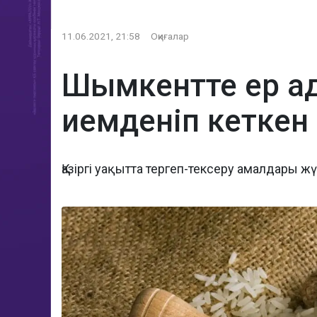
11.06.2021, 21:58
Оқиғалар
Шымкентте ер ада
иемденіп кеткен
Қазіргі уақытта тергеп-тексеру амалдары жү