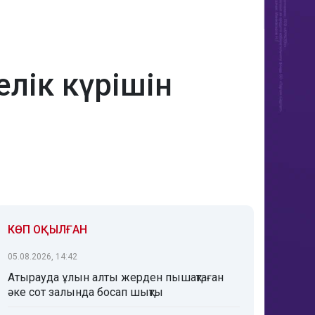
елік күрішін
КӨП ОҚЫЛҒАН
05.08.2026, 14:42
Атырауда ұлын алты жерден пышақтаған
әке сот залында босап шықты