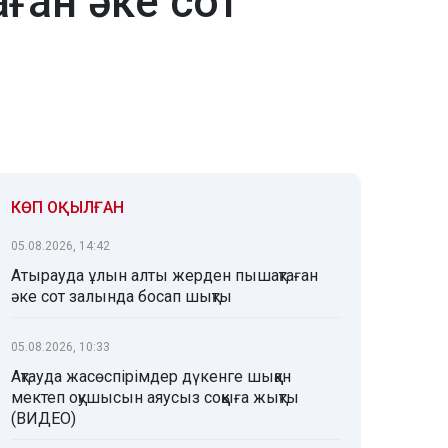
ған әке сот
КӨП ОҚЫЛҒАН
05.08.2026, 14:42
Атырауда ұлын алты жерден пышақтаған
әке сот залында босап шықты
05.08.2026, 10:33
Ақтауда жасөспірімдер дүкенге шыққан
мектеп оқушысын аяусыз соққыға жықты
(ВИДЕО)