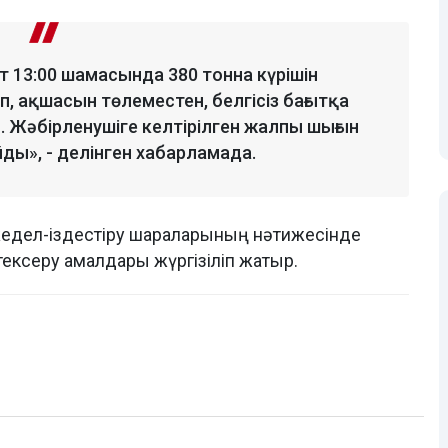
т 13:00 шамасында 380 тонна күрішін
п, ақшасын төлеместен, белгісіз бағытқа
. Жәбірленушіге келтірілген жалпы шығын
йды», - делінген хабарламада.
жедел-іздестіру шараларының нәтижесінде
-тексеру амалдары жүргізіліп жатыр.