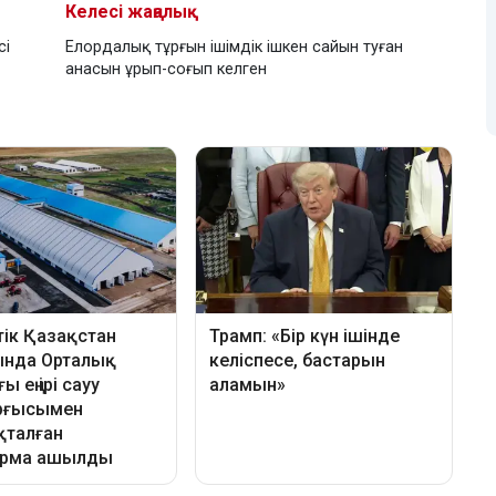
Келесі жаңалық
сі
Елордалық тұрғын ішімдік ішкен сайын туған
анасын ұрып-соғып келген