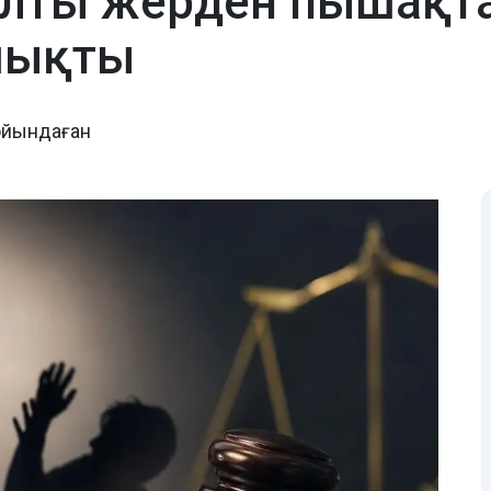
лты жерден пышақта
шықты
ойындаған