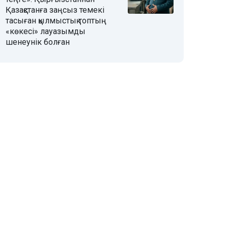
Қазақстанға заңсыз темекі
тасыған қылмыстық топтың
«көкесі» лауазымды
шенеунік болған