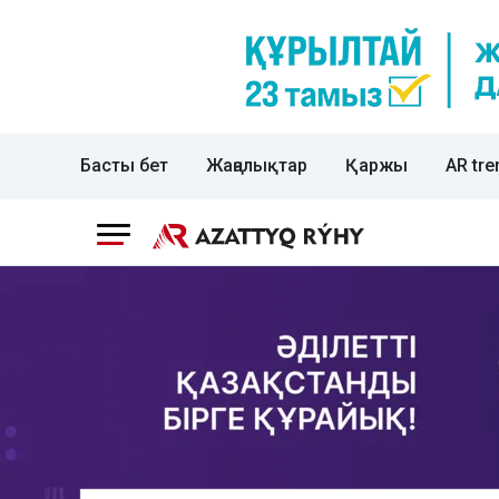
Басты бет
Жаңалықтар
Қаржы
AR tre