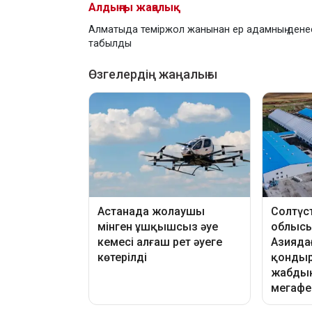
Алдыңғы жаңалық
Алматыда теміржол жанынан ер адамның дене
табылды