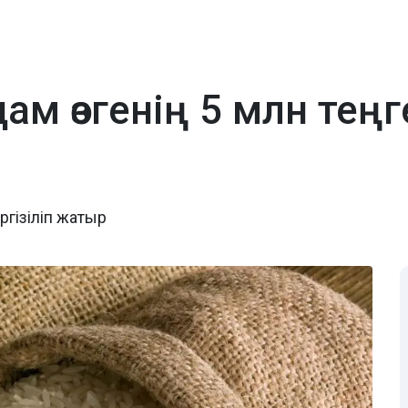
м өзгенің 5 млн теңг
ргізіліп жатыр