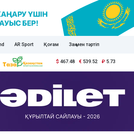
nd
AR Sport
Қоғам
Заң мен тәртіп
$
467.48
€
539.52
₽
5.73