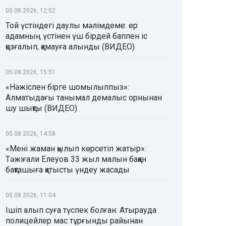
05.08.2026, 12:52
Той үстіндегі даулы мәлімдеме: ер
адамның үстінен үш бірдей баппен іс
қозғалып, қамауға алынды (ВИДЕО)
05.08.2026, 15:51
«Нәжіспен бірге шомылыппыз»:
Алматыдағы танымал демалыс орнынан
шу шықты (ВИДЕО)
05.08.2026, 14:58
«Мені жаман қылып көрсетіп жатыр»:
Тәжіғали Елеуов 33 жыл малын баққан
бақташыға қатысты үндеу жасады
05.08.2026, 11:04
Ішіп алып суға түспек болған: Атырауда
полицейлер мас тұрғынды райынан