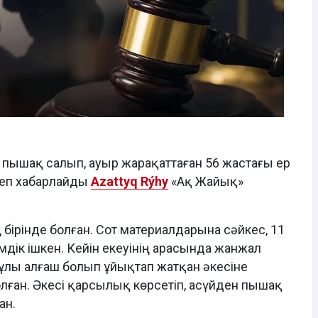
 пышақ салып, ауыр жарақаттаған 56 жастағы ер
деп хабарлайды
Azattyq Rýhy
«Ақ Жайық»
ірінде болған. Сот материалдарына сәйкес, 11
шімдік ішкен. Кейін екеуінің арасында жанжал
 ұлы алғаш болып ұйықтап жатқан әкесіне
ған. Әкесі қарсылық көрсетіп, асүйден пышақ
ан.