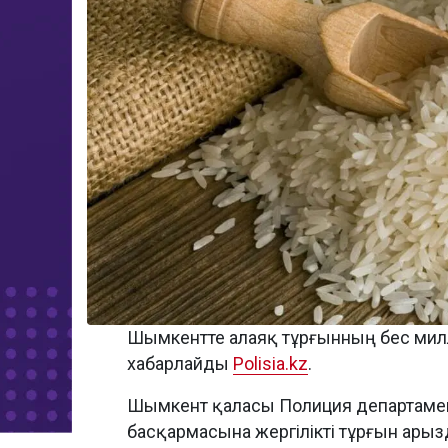
Шымкентте алаяқ тұрғынның бес милли
хабарлайды
Polisia.kz
.
Шымкент қаласы Полиция департамент
басқармасына жергілікті тұрғын арыз