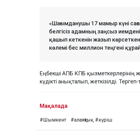
«Шағымданушы 17 мамыр күні саға
белгісіз адамның заңсыз иемдені
қашып кеткенін жазып көрсеткен
көлемі бес миллион теңгені құра
Еңбекші АПБ КПБ қызметкерлерінің 
күдікті анықталып, жеткізілді. Тергеп
Мақалада
#Шымкент
#алаяқтық
#күріш