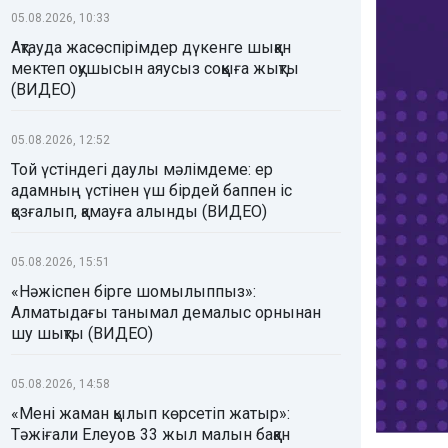
05.08.2026, 10:33
Ақтауда жасөспірімдер дүкенге шыққан
мектеп оқушысын аяусыз соққыға жықты
(ВИДЕО)
05.08.2026, 12:52
Той үстіндегі даулы мәлімдеме: ер
адамның үстінен үш бірдей баппен іс
қозғалып, қамауға алынды (ВИДЕО)
05.08.2026, 15:51
«Нәжіспен бірге шомылыппыз»:
Алматыдағы танымал демалыс орнынан
шу шықты (ВИДЕО)
05.08.2026, 14:58
«Мені жаман қылып көрсетіп жатыр»:
Тәжіғали Елеуов 33 жыл малын баққан