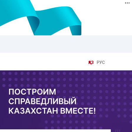
ҚАЗ
РУС