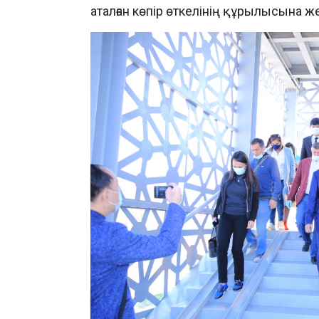
аталған көпір өткелінің құрылысына же