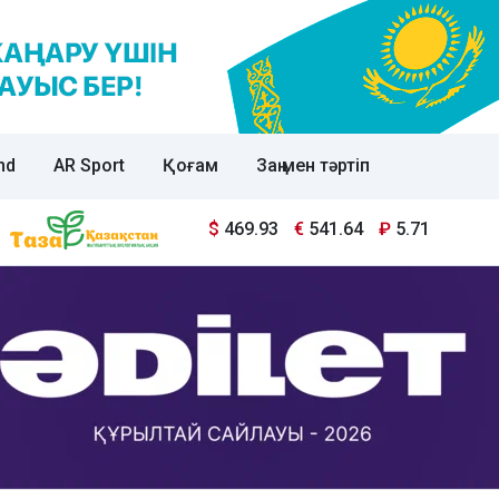
nd
AR Sport
Қоғам
Заң мен тәртіп
$
469.93
€
541.64
₽
5.71