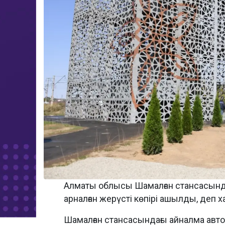
Алматы облысы Шамалған стансасында 
арналған жерүсті көпірі ашылды, деп
Шамалған стансасындағы айналма авто