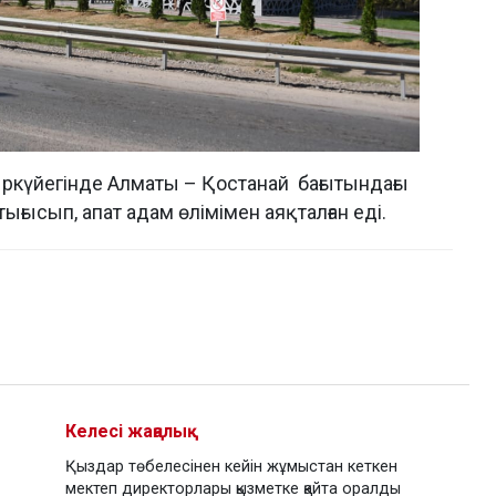
ыркүйегінде Алматы – Қостанай бағытындағы
ысып, апат адам өлімімен аяқталған еді.
Келесі жаңалық
Қыздар төбелесінен кейін жұмыстан кеткен
мектеп директорлары қызметке қайта оралды