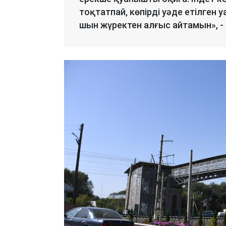
тоқтатпай, көпірді уәде етілген у
шын жүректен алғыс айтамын», -