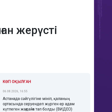
ған жерүсті
КӨП ОҚЫЛҒАН
06.08.2026, 16:55
Астанада сәйгүлігіне мініп, қаланың
ортасында серуендеп жүрген ер адам
күтпеген жағдайға тап болды (ВИДЕО)