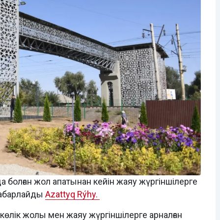
болған жол апатынан кейін жаяу жүргіншілерге
 хабарлайды
Azattyq Rýhy.
көлік жолы мен жаяу жүргіншілерге арналған