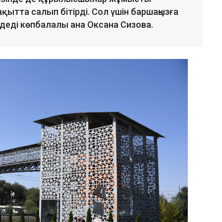
ақытта салып бітірді. Сол үшін баршаңызға
 деді көпбалалы ана Оксана Сизова.