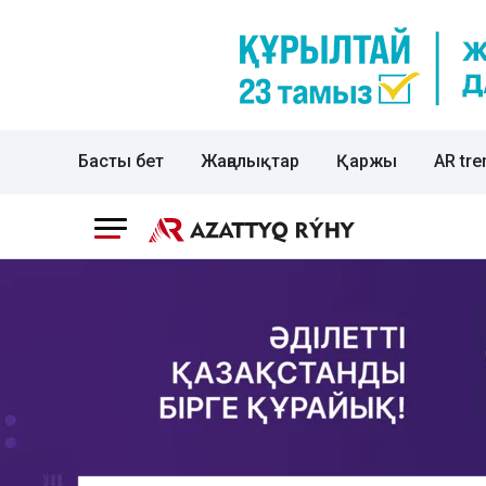
Басты бет
Жаңалықтар
Қаржы
AR tre