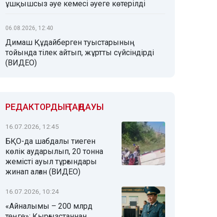
ұшқышсыз әуе кемесі әуеге көтерілді
06.08.2026, 12:40
Димаш Құдайберген туыстарының
тойында тілек айтып, жұртты сүйсіндірді
(ВИДЕО)
РЕДАКТОРДЫҢ ТАҢДАУЫ
16.07.2026, 12:45
БҚО-да шабдалы тиеген
көлік аударылып, 20 тонна
жемісті ауыл тұрғындары
жинап алған (ВИДЕО)
16.07.2026, 10:24
«Айналымы – 200 млрд
теңге»: Қырғызстаннан