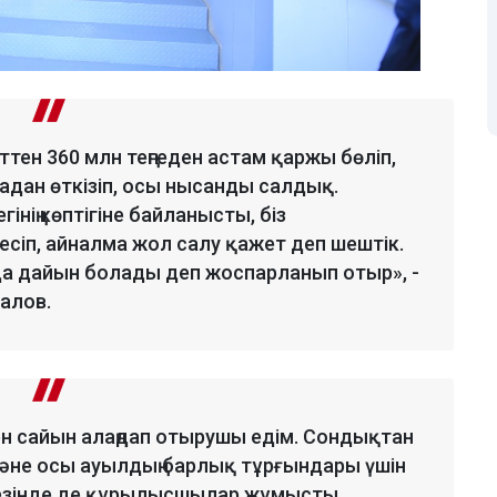
ттен 360 млн теңгеден астам қаржы бөліп,
дан өткізіп, осы нысанды салдық.
інің көптігіне байланысты, біз
сіп, айналма жол салу қажет деп шештік.
 да дайын болады деп жоспарланып отыр», -
талов.
н сайын алаңдап отырушы едім. Сондықтан
н және осы ауылдың барлық тұрғындары үшін
кезінде де құрылысшылар жұмысты