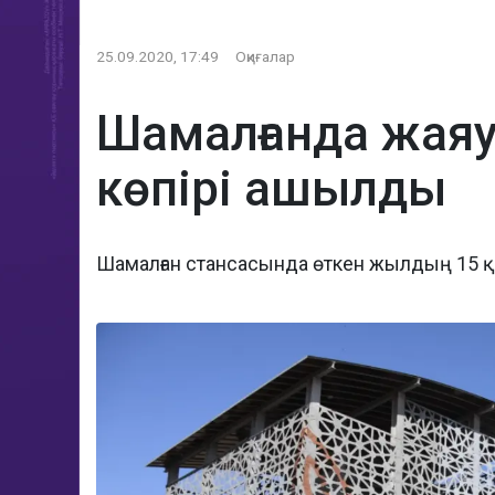
25.09.2020, 17:49
Оқиғалар
Шамалғанда жаяу
көпірі ашылды
Шамалған стансасында өткен жылдың 15 қыр