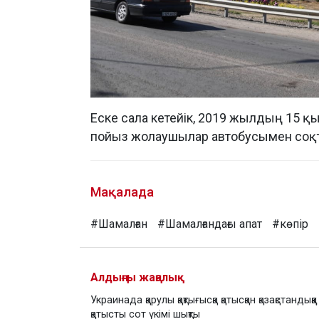
Еске сала кетейік, 2019 жылдың 15 қ
пойыз жолаушылар автобусымен соқтығ
Мақалада
#Шамалған
#Шамалғандағы апат
#көпір
Алдыңғы жаңалық
Украинада қарулы қақтығысқа қатысқан қазақстандыққа
қатысты сот үкімі шықты