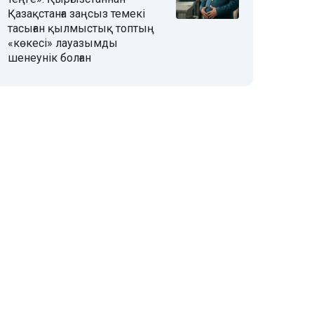
Қазақстанға заңсыз темекі
тасыған қылмыстық топтың
«көкесі» лауазымды
шенеунік болған