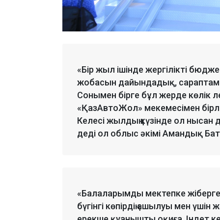
«Бір жыл ішінде жергілікті бюдже
жобасын дайындадық, сараптама
Сонымен бірге бұл жерде көлік лег
«ҚазАвтоЖол» мекемесімен бірле
Келесі жылдың күзінде ол нысан
деді ол облыс әкімі Амандық Ба
«Балаларымды мектепке жіберге
бүгінгі көпірдің ашылуы мен үші
ерекше қуанышты оқиға. Індет 