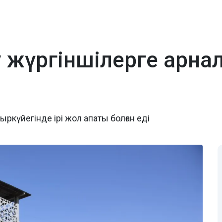
 жүргіншілерге арнал
күйегінде ірі жол апаты болған еді