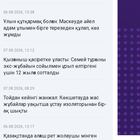
06.08.2026, 15:38
Ұлын құтқармақ болған: Мәскеуде әйел
адам ұлымен бірге терезеден құлап, көз
жұмды
07.08.2026, 12:12
Қызғаныш қасіретке ұласты: Семей тұрғыны
экс-жұбайын сойылмен ұрып өлтіргені
үшін 12 жылға сотталды
07.08.2026, 08:29
Тойдан кейінгі жанжал: Көкшетауда жас
жұбайлар уақытша ұстау изоляторынан бір-
ақ шықты
06.08.2026, 13:17
Қазақстанда алғаш рет жолаушы мінген