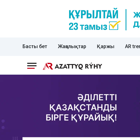
Басты бет
Жаңалықтар
Қаржы
AR tre