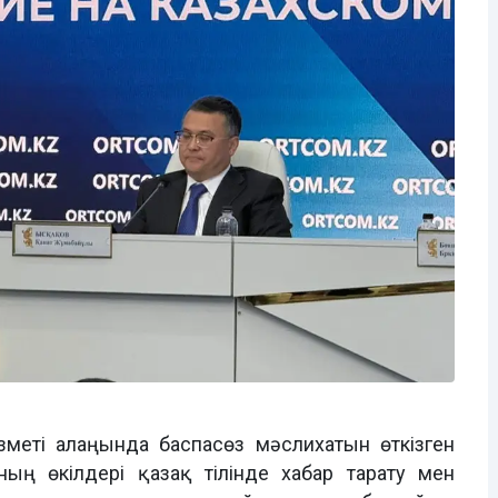
зметі алаңында баспасөз мәслихатын өткізген
ың өкілдері қазақ тілінде хабар тарату мен