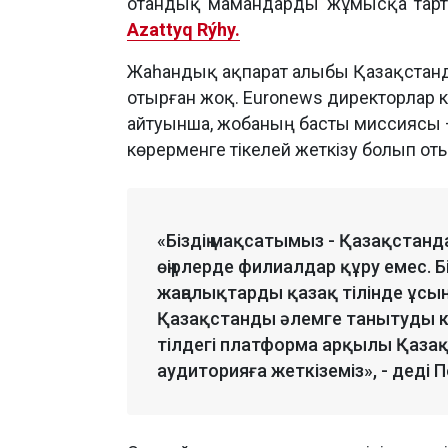
отандық мамандарды жұмысқа тарту
Azattyq Rýhy.
Жаһандық ақпарат алыбы Қазақстанда
отырған жоқ. Euronews директорлар к
айтуынша, жобаның басты миссиясы –
көрерменге тікелей жеткізу болып от
«Біздің мақсатымыз - Қазақстанд
өңірлерде филиалдар құру емес.
жаңалықтарды қазақ тілінде ұсы
Қазақстанды әлемге танытуды кө
тілдегі платформа арқылы Қаза
аудиторияға жеткіземіз», - деді 