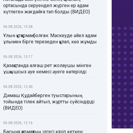
ортасында серуендеп жүрген ер адам
күтпеген жағдайға тап болды (ВИДЕО)
06.08.2026, 15:38
Ұлын құтқармақ болған: Мәскеуде әйел адам
ұлымен бірге терезеден құлап, көз жұмды
06.08.2026, 13:17
Қазақстанда алғаш рет жолаушы мінген
ұшқышсыз әуе кемесі әуеге көтерілді
06.08.2026, 12:40
Димаш Құдайберген туыстарының
тойында тілек айтып, жұртты сүйсіндірді
(ВИДЕО)
06.08.2026, 12:16
Басына қармақтың ілгегі кіріп кеткен: