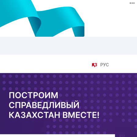
ҚАЗ
РУС