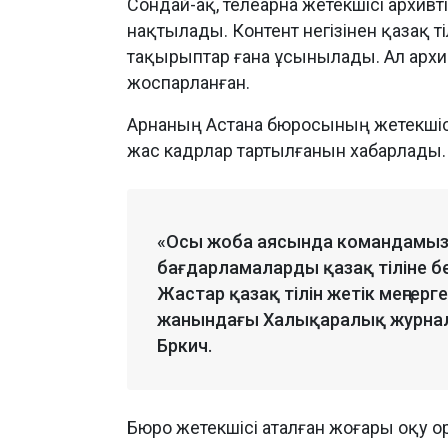
Сондай-ақ, телеарна жетекшісі архи
нақтылады. Контент негізінен қазақ т
тақырыптар ғана ұсынылады. Ал архив
жоспарланған.
Арнаның Астана бюросының жетекшіс
жас кадрлар тартылғанын хабарлады.
«Осы жоба аясында командамыз
бағдарламаларды қазақ тіліне 
Жастар қазақ тілін жетік меңгерге
жанындағы Халықаралық журналист
Бркич.
Бюро жетекшісі аталған жоғары оқу