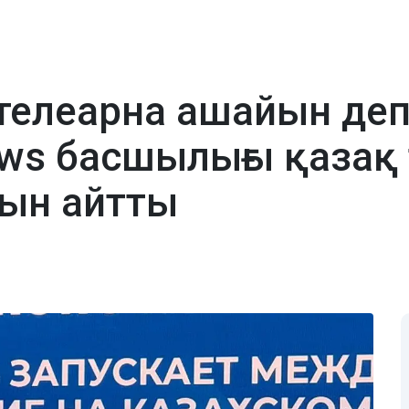
 телеарна ашайын деп
ws басшылығы қазақ т
ын айтты