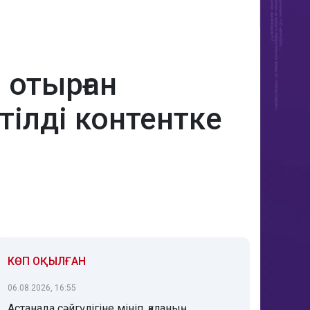
 отырған
ілді контентке
КӨП ОҚЫЛҒАН
06.08.2026, 16:55
Астанада сәйгүлігіне мініп, қаланың