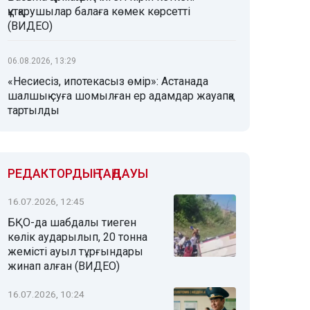
құтқарушылар балаға көмек көрсетті
(ВИДЕО)
06.08.2026, 13:29
«Несиесіз, ипотекасыз өмір»: Астанада
шалшық суға шомылған ер адамдар жауапқа
тартылды
РЕДАКТОРДЫҢ ТАҢДАУЫ
16.07.2026, 12:45
БҚО-да шабдалы тиеген
көлік аударылып, 20 тонна
жемісті ауыл тұрғындары
жинап алған (ВИДЕО)
16.07.2026, 10:24