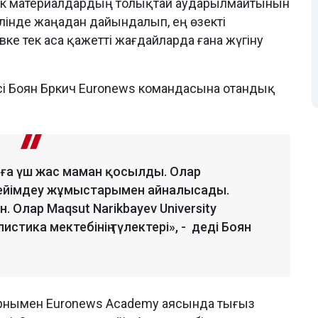
втік материалдардың толықтай аударылмайтынын
ілінде жаңадан дайындалып, ең өзекті
ке тек аса қажетті жағдайларда ғана жүгіну
і Боян Бркич Euronews командасына отандық
ға үш жас маман қосылды. Олар
бейімдеу жұмыстарымен айналысады.
н. Олар Maqsut Narikbayev University
ика мектебінің түлектері», - деді Боян
 орнымен Euronews Academy аясында тығыз