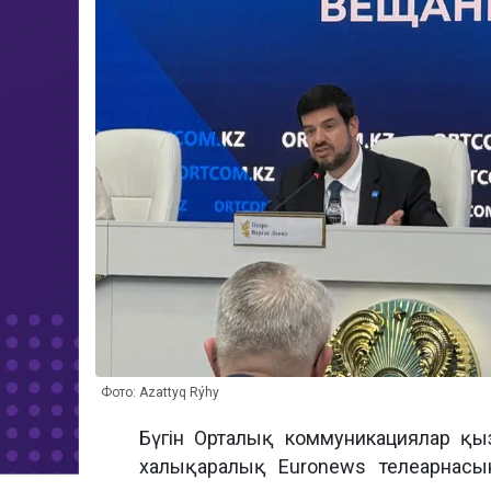
Фото: Azattyq Rýhy
Бүгін Орталық коммуникациялар қы
халықаралық Euronews телеарнасын