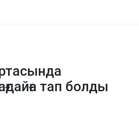
ортасында
ғдайға тап болды