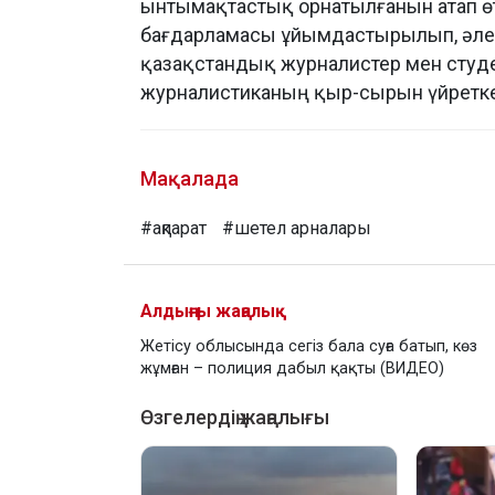
ынтымақтастық орнатылғанын атап өт
бағдарламасы ұйымдастырылып, әлем
қазақстандық журналистер мен студ
журналистиканың қыр-сырын үйретке
Мақалада
#ақпарат
#шетел арналары
Алдыңғы жаңалық
Жетісу облысында сегіз бала суға батып, көз
жұмған – полиция дабыл қақты (ВИДЕО)