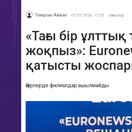
Темірхан Айжан
07.07.2026, 17:25
Оқиғалар
«Тағы бір ұлттық
жоқпыз»: Eurone
қатысты жоспар
Өңірлерде филиалдар ашылмайды