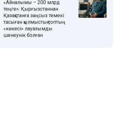
«Айналымы – 200 млрд
теңге»: Қырғызстаннан
Қазақстанға заңсыз темекі
тасыған қылмыстық топтың
«көкесі» лауазымды
шенеунік болған