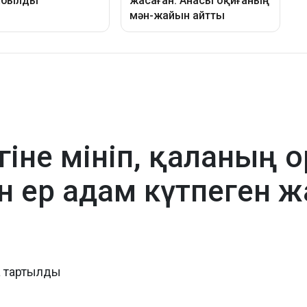
гіне мініп, қаланың 
 ер адам күтпеген жа
а тартылды