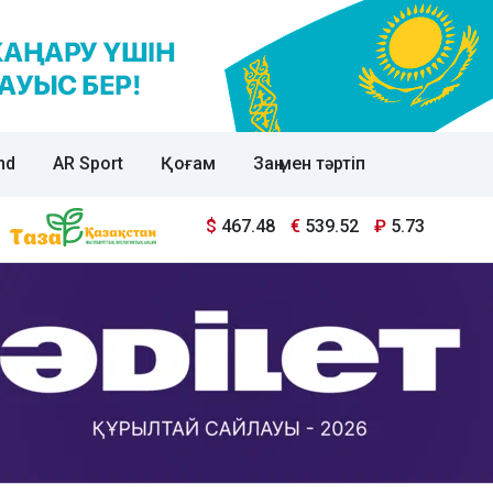
nd
AR Sport
Қоғам
Заң мен тәртіп
$
467.48
€
539.52
₽
5.73