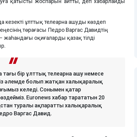
ға қатысты жоспарын айтты, деп хабарлайды
 кезекті ұлттық телеарна ашуды көздеп
еңесінің төрағасы Педро Варгас Давидтің
 жаһандағы оқиғаларды қазақ тілді
ыр.
а тағы бір ұлттық телеарна ашу немесе
 Біз әлемде болып жатқан халықаралық
нғымыз келеді. Сонымен қатар
здейміз. Euronews хабар тарататын 20
қстан туралы ақпаратты халықаралық
Педро Варгас Давид.