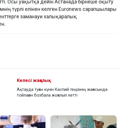
ті. Осы уақытқа дейін Астанада бірнеше оқыту
нің түрлі елінен келген Euronews сарапшылары
енттерге заманауи халықаралық
н.
Келесі жаңалық
Ақтауда туған күнін Каспий теңізінің жағасында
тойлаған бозбала жоғалып кетті