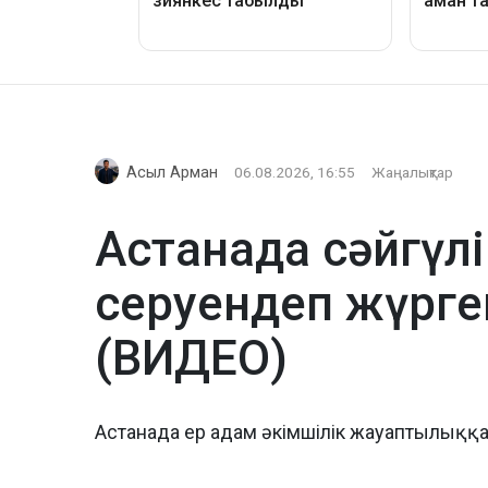
Асыл Арман
06.08.2026, 16:55
Жаңалықтар
Астанада сәйгүлі
серуендеп жүрген
(ВИДЕО)
Астанада ер адам әкімшілік жауаптылыққ