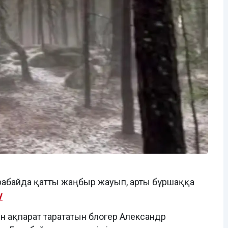
урабайда қатты жаңбыр жауып, арты бұршаққа
y
н ақпарат тарататын блогер Александр