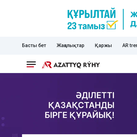
Басты бет
Жаңалықтар
Қаржы
AR tre