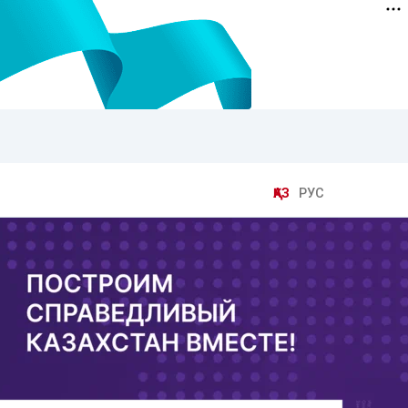
ҚАЗ
РУС