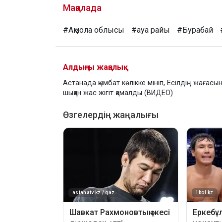
Мақалада
#Ақмола облысы
#ауа райы
#Бурабай
Алдыңғы жаңалық
Астанада қымбат көлікке мініп, Есілдің жағасы
шыққан жас жігіт қамалды (ВИДЕО)