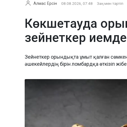
Алмас Ерсін
08.08.2026, 07:48
Заң мен тәртіп
Көкшетауда орын
зейнеткер иемде
Зейнеткер орындықта ұмыт қалған сөмкені 
әшекейлердің бірін ломбардқа өткізіп жіб