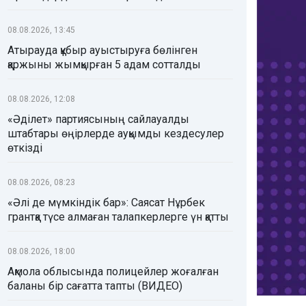
08.08.2026, 13:45
Атырауда құбыр ауыстыруға бөлінген
қаржыны жымқырған 5 адам сотталды
08.08.2026, 12:08
«Әділет» партиясының сайлауалды
штабтары өңірлерде ауқымды кездесулер
өткізді
08.08.2026, 08:23
«Әлі де мүмкіндік бар»: Саясат Нұрбек
грантқа түсе алмаған талапкерлерге үн қатты
08.08.2026, 18:00
Ақмола облысында полицейлер жоғалған
баланы бір сағатта тапты (ВИДЕО)