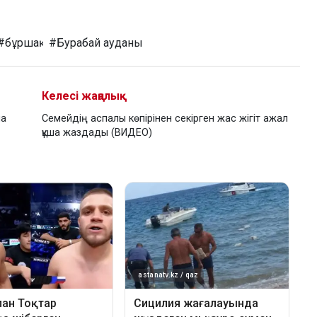
#бұршақ
#Бурабай ауданы
Келесі жаңалық
на
Семейдің аспалы көпірінен секірген жас жігіт ажал
құша жаздады (ВИДЕО)