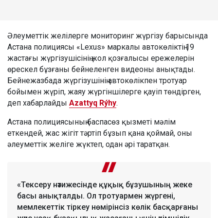
Әлеуметтік желілерге мониторинг жүргізу барысында
Астана полициясы «Lexus» маркалы автокөліктің 19
жастағы жүргізушісінің жол қозғалысы ережелерін
өрескел бұзғаны бейнеленген видеоны анықтады.
Бейнежазбада жүргізушінің автокөлікпен тротуар
бойымен жүріп, жаяу жүргіншілерге қауіп төндірген,
деп хабарлайды
Azattyq Rýhy
.
Астана полициясының баспасөз қызметі мәлім
еткендей, жас жігіт тәртіп бұзып қана қоймай, оны
әлеуметтік желіге жүктеп, одан әрі таратқан.
«Тексеру нәтижесінде құқық бұзушының жеке
басы анықталды. Ол тротуармен жүргені,
мемлекеттік тіркеу нөмірінсіз көлік басқарғаны