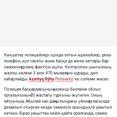
Көкшетау полицейлері ішінде алтын әшекейлер, ұялы
телефон, қол сағаты және басқа да жеке заттары бар
сөмкенің ұрлану фактісін ашты. Келтірілген шығынның
жалпы көлемі 3 млн 470 мың теңгені құрады, деп
хабарлайды
Azattyq Rýhy
Polisia.kz
-ке сілтеме жасап.
Полиция басқармасының кезекші бөліміне облыс
орталығының 70 жастағы тұрғыны жүгінген. Оның
айтуынша, Абылай хан даңғылындағы үйінің ауласында
демалып отырған кезде сөмкесін орындықта ұмытып
кеткен. Біраз уақыттан кейін қайта оралғанда, сөмке