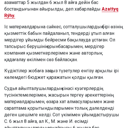
азаматтар 5 жылдан 6 жыл 8 айға дейін бас
бостандығынан айырылды, деп хабарлайды
Azattyq
Rýhy.
Іс материалдарына сәйкес, сотталушылардың бірі өзінің
қызметтік бабын пайдаланып, тендерді ұтып алған
мердігер ұйымды бейресми бақылауда ұстаған. Ол
тапсырыс берушінің орынбасарымен, мердігер
компания қызметкерлерімен және авторлық
қадағалау өкілімен сөз байласқан.
Күдіктілер жобаға заңсыз түзетулер енгізу арқылы ірі
көлемдегі бюджет қаражатын қолды қылған.
Судья айыпталушылардың кінәсі куәгерлердің
түсініктемелерімен, жасырын тергеу әрекеттерінің
материалдарымен, өзара хат алмасуларымен және
сараптама қорытындыларымен толық дәлелденді
деген шешімге келді. Сот үкімімен ұйымдастырушы
С. 6 жыл 8 айға, ал К., М. және И. есімді
айыпталушылардың әрқайсысы 6 жылға бас