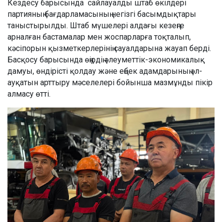
Кездесу барысында сайлауалды штаб өкілдері
партияның бағдарламасының негізгі басымдықтары
таныстырылды. Штаб мүшелері алдағы кезеңге
арналған бастамалар мен жоспарларға тоқталып,
кәсіпорын қызметкерлерінің сауалдарына жауап берді.
Басқосу барысында өңірдің әлеуметтік-экономикалық
дамуы, өндірісті қолдау және еңбек адамдарының әл-
ауқатын арттыру мәселелері бойынша мазмұнды пікір
алмасу өтті.