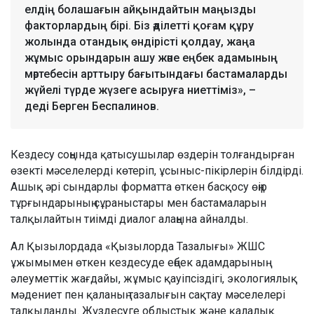
елдің болашағын айқындайтын маңызды
факторлардың бірі. Біз әділетті қоғам құру
жолында отандық өндірісті қолдау, жаңа
жұмыс орындарын ашу және еңбек адамының
мәртебесін арттыру бағытындағы бастамаларды
жүйелі түрде жүзеге асыруға ниеттіміз», –
деді Берген Беспалинов.
Кездесу соңында қатысушылар өздерін толғандырған
өзекті мәселелерді көтеріп, ұсыныс-пікірлерін білдірді.
Ашық әрі сындарлы форматта өткен басқосу өңір
тұрғындарының сұраныстары мен бастамаларын
талқылайтын тиімді диалог алаңына айналды.
Ал Қызылордада «Қызылорда Тазалығы» ЖШС
ұжымымен өткен кездесуде еңбек адамдарының
әлеуметтік жағдайы, жұмыс қауіпсіздігі, экологиялық
мәдениет пен қаланың тазалығын сақтау мәселелері
талқыланды. Жүздесуге облыстық және қалалық