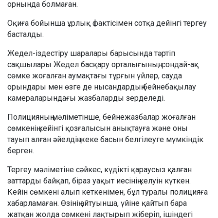
орнында болмаған.
Оқиға бойынша ұрлық фактісімен сотқа дейінгі тергеу
басталды.
Жедел-іздестіру шаралары барысында тәртіп
сақшылары Жедел басқару орталығының, сондай-ақ
сөмке жоғалған аумақтағы тұрғын үйлер, сауда
орындары мен өзге де нысандардың бейнебақылау
камераларындағы жазбаларды зерделеді.
Полицияның мәліметінше, бейнежазбалар жоғалған
сөмкенің кейінгі қозғалысын анықтауға және оны
тауып алған әйелдің жеке басын белгілеуге мүмкіндік
берген.
Тергеу мәліметіне сәйкес, күдікті қараусыз қалған
заттарды байқап, біраз уақыт иесінің келуін күткен.
Кейін сөмкені алып кеткенімен, бұл туралы полицияға
хабарламаған. Өзінің айтуынша, үйіне қайтып бара
жатқан жолда сөмкені лақтырып жіберіп, ішіндегі