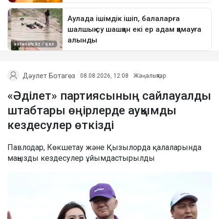
Дәулет Ботагөз
08.08.2026, 12:08
Жаңалықтар
«Әділет» партиясының сайлауалды
штабтары өңірлерде ауқымды
кездесулер өткізді
Павлодар, Көкшетау және Қызылорда қалаларында
маңызды кездесулер ұйымдастырылды