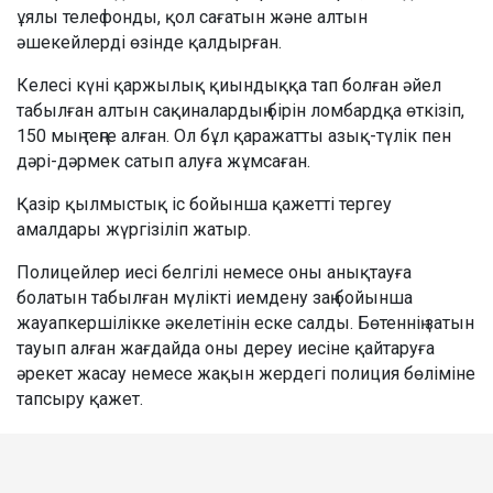
ұялы телефонды, қол сағатын және алтын
әшекейлерді өзінде қалдырған.
Келесі күні қаржылық қиындыққа тап болған әйел
табылған алтын сақиналардың бірін ломбардқа өткізіп,
150 мың теңге алған. Ол бұл қаражатты азық-түлік пен
дәрі-дәрмек сатып алуға жұмсаған.
Қазір қылмыстық іс бойынша қажетті тергеу
амалдары жүргізіліп жатыр.
Полицейлер иесі белгілі немесе оны анықтауға
болатын табылған мүлікті иемдену заң бойынша
жауапкершілікке әкелетінін еске салды. Бөтеннің затын
тауып алған жағдайда оны дереу иесіне қайтаруға
әрекет жасау немесе жақын жердегі полиция бөліміне
тапсыру қажет.