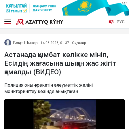
ҚАЗ
РУС
Бақыт Шынар
14.06.2026, 01:37
Оқиғалар
Астанада қымбат көлікке мініп,
Есілдің жағасына шыққан жас жігіт
қамалды (ВИДЕО)
Полиция оның әрекетін әлеуметтік желіні
мониторингтеу кезінде анықтаған