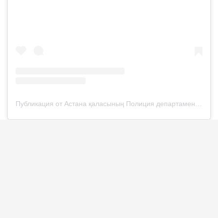
Публикация от Астана қаласының Полиция департаменті (@police__astana)