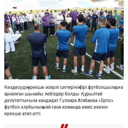
Кездесудің ерекше әсерлі сәттерінің бірі футболшыларға
арналған шынайы лебіздер болды. Құрылтай
депутаттығына кандидат Гүлзира Атабаева «Ертіс»
футбол клубының жай ғана команда емес екенін
ерекше атап өтті.