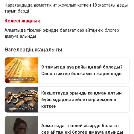
Қарағандыда қызметтік ит жоғалып кеткен 18 жастағы қызды
тауып берді
Келесі жаңалық
Алматыда тікелей эфирде балағат сөз айтқан екі блогер
қамауға алынды