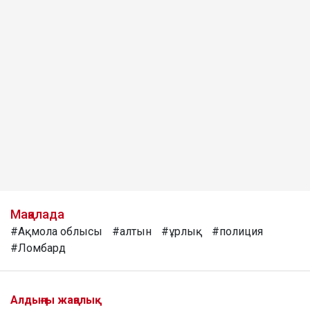
Мақалада
#Ақмола облысы
#алтын
#ұрлық
#полиция
#Ломбард
Алдыңғы жаңалық