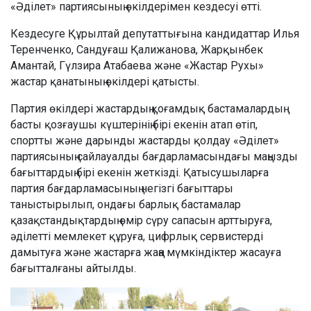
«Әділет» партиясының өкілдерімен кездесуі өтті.
Кездесуге Құрылтай депутаттығына кандидаттар Илья
Теренченко, Сандуғаш Қалижанова, Жарқынбек
Амантай, Гүлзира Атабаева және «Жастар Рухы»
жастар қанатының өкілдері қатысты.
Партия өкілдері жастардың қоғамдық бастамалардың
басты қозғаушы күштерінің бірі екенін атап өтіп,
спортты және дарынды жастарды қолдау «Әділет»
партиясының сайлауалды бағдарламасындағы маңызды
бағыттардың бірі екенін жеткізді. Қатысушыларға
партия бағдарламасының негізгі бағыттары
таныстырылып, ондағы барлық бастамалар
қазақстандықтардың өмір сүру сапасын арттыруға,
әділетті мемлекет құруға, цифрлық сервистерді
дамытуға және жастарға жаңа мүмкіндіктер жасауға
бағытталғаны айтылды.