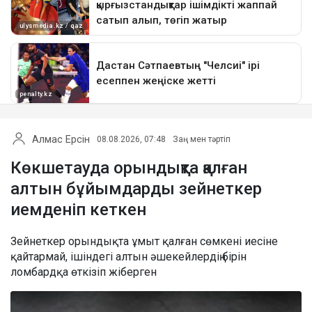
Алмас Ерсін
08.08.2026, 07:48
Заң мен тәртіп
Көкшетауда орындықта қалған
алтын бұйымдарды зейнеткер
иемденіп кеткен
Зейнеткер орындықта ұмыт қалған сөмкені иесіне
қайтармай, ішіндегі алтын әшекейлердің бірін
ломбардқа өткізіп жіберген