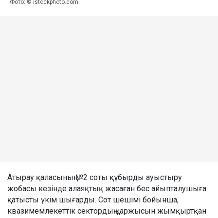
Фото: © istockphoto.com
Атырау қаласының №2 соты құбырды ауыстыру
жобасы кезінде алаяқтық жасаған бес айыпталушыға
қатысты үкім шығарды. Сот шешімі бойынша,
квазимемлекеттік сектордың қаржысын жымқыртқан