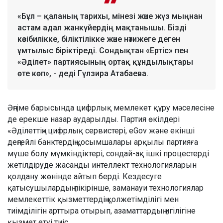
«Бұл – қаланың тарихы, мінезі және жүз мыңнан
астам адал жанкүйердің мақтанышы. Бізді
кәсібилікке, біліктілікке және нәтижеге деген
ұмтылыс біріктіреді. Сондықтан «Ертіс» пен
«Әділет» партиясының ортақ құндылықтары
өте көп», - деді Гүлзира Атабаева.
Әңгіме барысында цифрлық мемлекет құру мәселесіне
де ерекше назар аударылды. Партия өкілдері
«Әділеттің» цифрлық сервистері, eGov және екінші
деңгейлі банктердің қосымшалары арқылы партияға
мүше болу мүмкіндіктері, сондай-ақ ішкі процестерді
жетілдіруде жасанды интеллект технологияларын
қолдану жөнінде айтып берді. Кездесуге
қатысушылардың пікірінше, заманауи технологиялар
мемлекеттік қызметтердің қолжетімділігі мен
тиімділігін арттыра отырып, азаматтардың игілігіне
қызмет етуі тиіс.