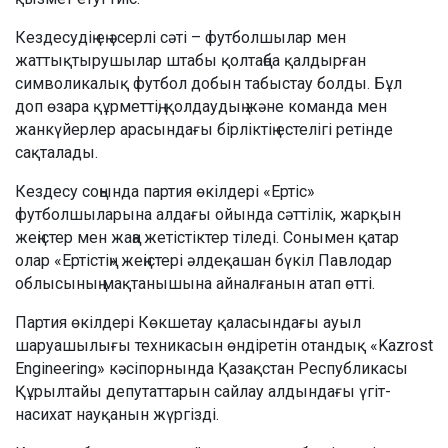
Кездесудің ең әсерлі сәті – футболшылар мен
жаттықтырушылар штабы қолтаңба қалдырған
символикалық футбол добын табыстау болды. Бұл
доп өзара құрметтің, қолдаудың және команда мен
жанкүйерлер арасындағы бірліктің естелігі ретінде
сақталады.
Кездесу соңында партия өкілдері «Ертіс»
футболшыларына алдағы ойында сәттілік, жарқын
жеңістер мен жаңа жетістіктер тіледі. Сонымен қатар
олар «Ертістің» жеңістері әлдеқашан бүкіл Павлодар
облысының мақтанышына айналғанын атап өтті.
Партия өкілдері Көкшетау қаласындағы ауыл
шаруашылығы техникасын өндіретін отандық «Kazrost
Engineering» кәсіпорнында Қазақстан Республикасы
Құрылтайы депутаттарын сайлау алдындағы үгіт-
насихат науқанын жүргізді.