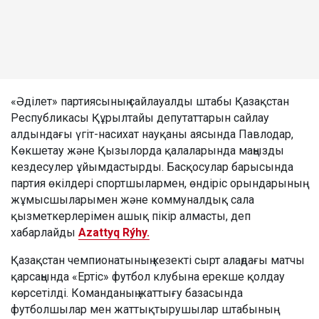
«Әділет» партиясының сайлауалды штабы Қазақстан
Республикасы Құрылтайы депутаттарын сайлау
алдындағы үгіт-насихат науқаны аясында Павлодар,
Көкшетау және Қызылорда қалаларында маңызды
кездесулер ұйымдастырды. Басқосулар барысында
партия өкілдері спортшылармен, өндіріс орындарының
жұмысшыларымен және коммуналдық сала
қызметкерлерімен ашық пікір алмасты, деп
хабарлайды
Azattyq Rýhy.
Қазақстан чемпионатының кезекті сырт алаңдағы матчы
қарсаңында «Ертіс» футбол клубына ерекше қолдау
көрсетілді. Команданың жаттығу базасында
футболшылар мен жаттықтырушылар штабының