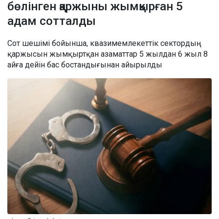
бөлінген қаржыны жымқырған 5
адам сотталды
Сот шешімі бойынша, квазимемлекеттік сектордың
қаржысын жымқыртқан азаматтар 5 жылдан 6 жыл 8
айға дейін бас бостандығынан айырылды