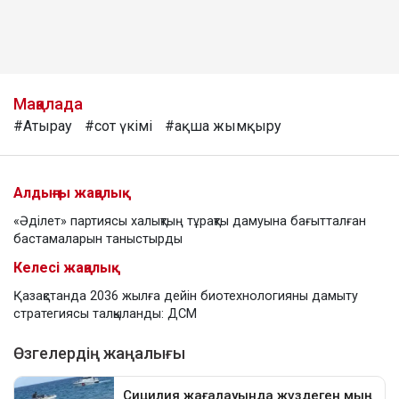
Мақалада
#Атырау
#сот үкімі
#ақша жымқыру
Алдыңғы жаңалық
«Әділет» партиясы халықтың тұрақты дамуына бағытталған
бастамаларын таныстырды
Келесі жаңалық
Қазақстанда 2036 жылға дейін биотехнологияны дамыту
стратегиясы талқыланды: ДСМ