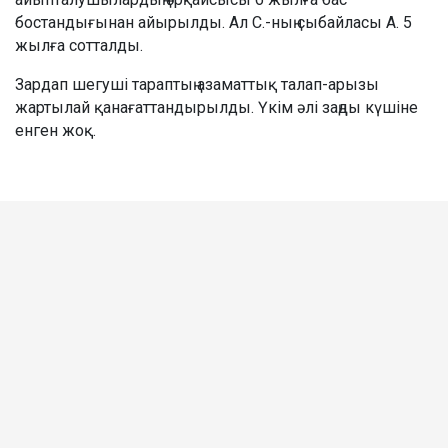
бостандығынан айырылды. Ал С.-ның сыбайласы А. 5
жылға сотталды.
Зардап шегуші тараптың азаматтық талап-арызы
жартылай қанағаттандырылды. Үкім әлі заңды күшіне
енген жоқ.