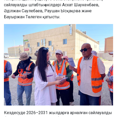
сайлауалды штабтың өкілдері Асхат Шәукенбаев,
Әділжан Сәулебаев, Раушан Ысқақова және
Бауыржан Төлеген қатысты.
Кездесуде 2026–2031 жылдарға арналған сайлауалды