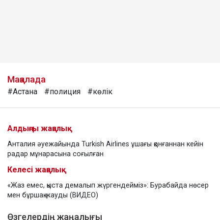
Мақалада
#Астана
#полиция
#көлік
Алдыңғы жаңалық
Анталия әуежайында Turkish Airlines ұшағы қонғаннан кейін
радар мұнарасына соғылған
Келесі жаңалық
«Жаз емес, қыста демалып жүргендейміз»: Бурабайда нөсер
мен бұршақ жауды (ВИДЕО)