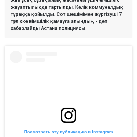
және ұсақ бұзақылық жасағаны үшін әкімшілік
жауаптылыққа тартылды. Көлік коммуналдық
тұраққа қойылды. Сот шешімімен жүргізуші 7
тәулікке әкімшілік қамауға алынды», - деп
хабарлайды Астана полициясы.
Посмотреть эту публикацию в Instagram