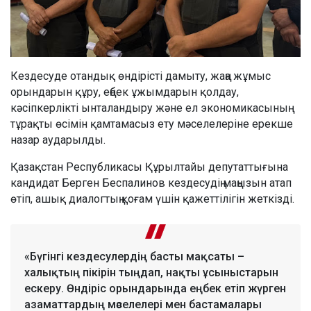
Кездесуде отандық өндірісті дамыту, жаңа жұмыс
орындарын құру, еңбек ұжымдарын қолдау,
кәсіпкерлікті ынталандыру және ел экономикасының
тұрақты өсімін қамтамасыз ету мәселелеріне ерекше
назар аударылды.
Қазақстан Республикасы Құрылтайы депутаттығына
кандидат Берген Беспалинов кездесудің маңызын атап
өтіп, ашық диалогтың қоғам үшін қажеттілігін жеткізді.
«Бүгінгі кездесулердің басты мақсаты –
халықтың пікірін тыңдап, нақты ұсыныстарын
ескеру. Өндіріс орындарында еңбек етіп жүрген
азаматтардың мәселелері мен бастамалары