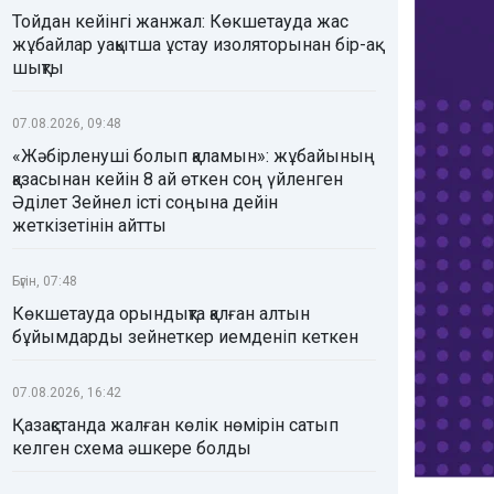
Тойдан кейінгі жанжал: Көкшетауда жас
жұбайлар уақытша ұстау изоляторынан бір-ақ
шықты
07.08.2026, 09:48
«Жәбірленуші болып қаламын»: жұбайының
қазасынан кейін 8 ай өткен соң үйленген
Әділет Зейнел істі соңына дейін
жеткізетінін айтты
Бүгін, 07:48
Көкшетауда орындықта қалған алтын
бұйымдарды зейнеткер иемденіп кеткен
07.08.2026, 16:42
Қазақстанда жалған көлік нөмірін сатып
келген схема әшкере болды