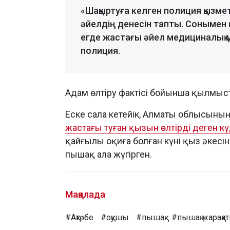
«Шақыртуға келген полиция қызме
әйелдің денесін тапты. Сонымен қ
егде жастағы әйел медициналық м
полиция.
Адам өлтіру фактісі бойынша қылмыст
Еске сала кетейік, Алматы облысын
жастағы туған қызын өлтірді деген күд
қайғылы оқиға болған күні қыз әкесін
пышақ ала жүгірген.
Мақалада
#Ақтөбе
#оқушы
#пышақ
#пышақ жарақа