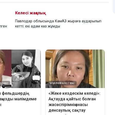
Келесі жаңалық
Павлодар облысында КамАЗ жыраға аударылып
лген
кетті: екі адам көз жұмды