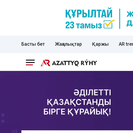
Басты бет
Жаңалықтар
Қаржы
AR tre