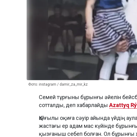
Фото: instagram / damir_za_mir_kz
Семей тұрғыны бұрынғы әйелін бейсб
сотталды, деп хабарлайды
Azattyq Rý
Қайғылы оқиға сәуір айында үйдің аул
жастағы ер адам мас күйінде бұрынғ
қызғаныш себеп болған. Ол бұрынғы 