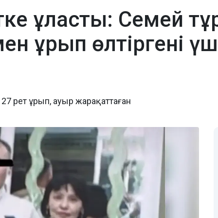
тке ұласты: Семей тұ
н ұрып өлтіргені үш
7 рет ұрып, ауыр жарақаттаған