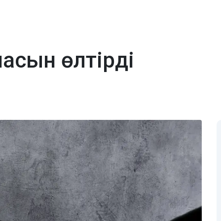
насын өлтірді