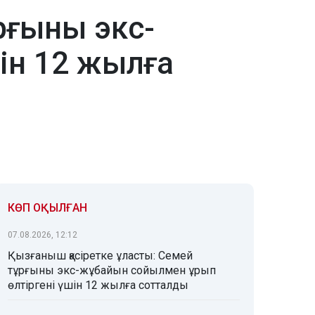
рғыны экс-
ін 12 жылға
КӨП ОҚЫЛҒАН
07.08.2026, 12:12
Қызғаныш қасіретке ұласты: Семей
тұрғыны экс-жұбайын сойылмен ұрып
өлтіргені үшін 12 жылға сотталды