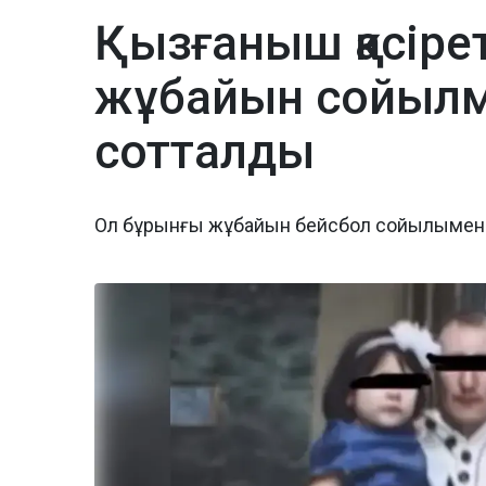
Қызғаныш қасіре
жұбайын сойылме
сотталды
Ол бұрынғы жұбайын бейсбол сойылымен 2