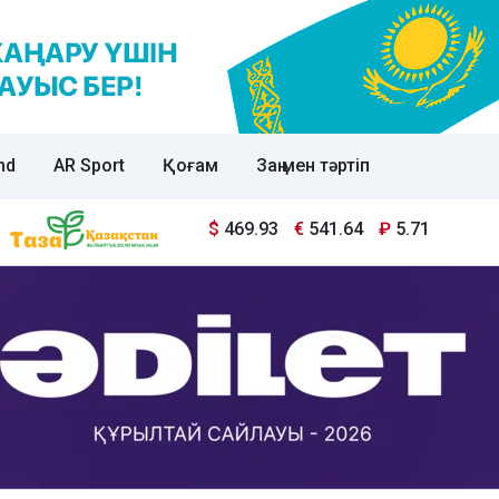
nd
AR Sport
Қоғам
Заң мен тәртіп
$
469.93
€
541.64
₽
5.71