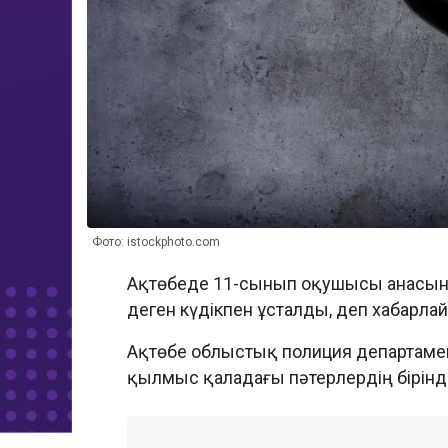
Фото: istockphoto.com
Ақтөбеде 11-сынып оқушысы анасын п
деген күдікпен ұсталды, деп хабарл
Ақтөбе облыстық полиция департамент
қылмыс қаладағы пәтерлердің бірінд