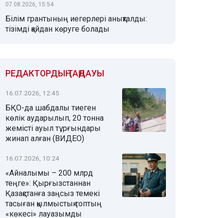
07.08.2026, 15:54
Білім грантының иегерлері анықталды:
тізімді қайдан көруге болады
РЕДАКТОРДЫҢ ТАҢДАУЫ
16.07.2026, 12:45
БҚО-да шабдалы тиеген
көлік аударылып, 20 тонна
жемісті ауыл тұрғындары
жинап алған (ВИДЕО)
16.07.2026, 10:24
«Айналымы – 200 млрд
теңге»: Қырғызстаннан
Қазақстанға заңсыз темекі
тасыған қылмыстық топтың
«көкесі» лауазымды