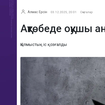
Алмас Ерсін
03.12.2025, 20:01
Оқиғалар
Ақтөбеде оқушы а
Қылмыстық іс қозғалды