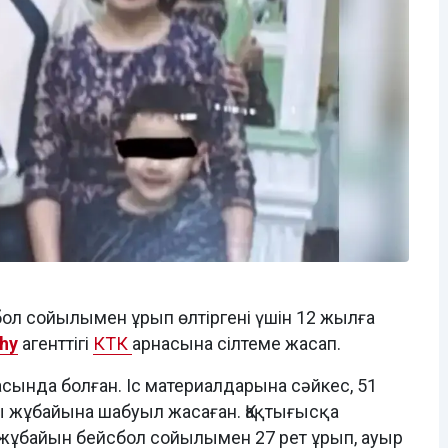
ол сойылымен ұрып өлтіргені үшін 12 жылға
hy
агенттігі
КТК
арнасына сілтеме жасап.
асында болған. Іс материалдарына сәйкес, 51
ы жұбайына шабуыл жасаған. Қақтығысқа
жұбайын бейсбол сойылымен 27 рет ұрып, ауыр