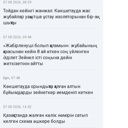
07.08.2026, 08:29
Тойдан кейінгі жанжал: Көкшетауда жас
жұбайлар уақытша ұстау изоляторынан бір-ақ
шықты
07.08.2026, 09:48
«Жәбірленуші болып қаламын»: жұбайының
қазасынан кейін 8 ай өткен соң үйленген
Әділет Зейнел істі соңына дейін
жеткізетінін айтты
Бүгін, 07:48
Көкшетауда орындықта қалған алтын
бұйымдарды зейнеткер иемденіп кеткен
07.08.2026, 16:42
Қазақстанда жалған көлік нөмірін сатып
келген схема әшкере болды