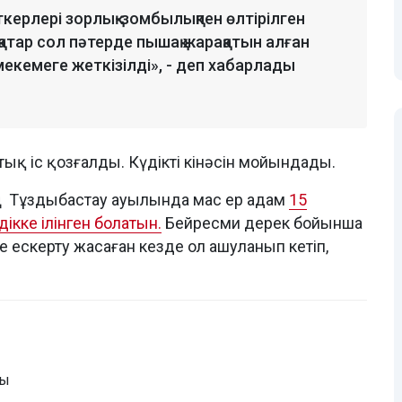
ткерлері зорлық-зомбылықпен өлтірілген
атар сол пәтерде пышақ жарақатын алған
екемеге жеткізілді», - деп хабарлады
ық іс қозғалды. Күдікті кінәсін мойындады.
ың Тұздыбастау ауылында мас ер адам
15
ікке ілінген болатын.
Бейресми дерек бойынша
е ескерту жасаған кезде ол ашуланып кетіп,
ты