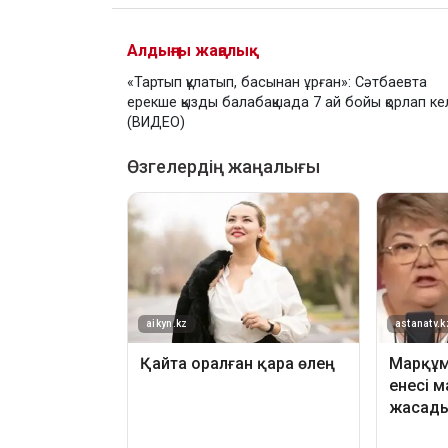
Алдыңғы жаңалық
«Тартып құлатып, басынан ұрған»: Сәтбаевта
ерекше қызды балабақшада 7 ай бойы қорлап ке
(ВИДЕО)