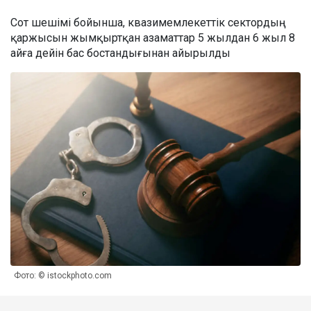
Сот шешімі бойынша, квазимемлекеттік сектордың
қаржысын жымқыртқан азаматтар 5 жылдан 6 жыл 8
айға дейін бас бостандығынан айырылды
Фото: © istockphoto.com