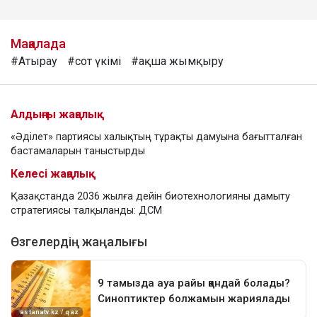
Мақалада
#Атырау
#сот үкімі
#ақша жымқыру
Алдыңғы жаңалық
«Әділет» партиясы халықтың тұрақты дамуына бағытталған
бастамаларын таныстырды
Келесі жаңалық
Қазақстанда 2036 жылға дейін биотехнологияны дамыту
стратегиясы талқыланды: ДСМ