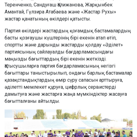
Теренченко, Сандуғаш Қалижанова, Жарқынбек
Амантай, Гүлзира Атабаева және «Жастар Рухы»
жастар қанатының өкілдері қатысты.
Партия өкілдері жастардың қоғамдық бастамалардың
басты қозғаушы күштерінің бірі екенін атап өтіп,
спортты және дарынды жастарды қолдау «Әділет»
партиясының сайлауалды бағдарламасындағы
маңызды бағыттардың бірі екенін жеткізді.
Қатысушыларға партия бағдарламасының негізгі
бағыттары таныстырылып, ондағы барлық бастамалар
қазақстандықтардың өмір сүру сапасын арттыруға,
әділетті мемлекет құруға, цифрлық сервистерді
дамытуға және жастарға жаңа мүмкіндіктер жасауға
бағытталғаны айтылды.