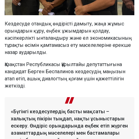
Кездесуде отандық өндірісті дамыту, жаңа жұмыс
орындарын құру, еңбек ұжымдарын қолдау,
кәсіпкерлікті ынталандыру және ел экономикасының
тұрақты өсімін қамтамасыз ету мәселелеріне ерекше
назар аударылды.
Қазақстан Республикасы Құрылтайы депутаттығына
кандидат Берген Беспалинов кездесудің маңызын
атап өтіп, ашық диалогтың қоғам үшін қажеттілігін
жеткізді.
«Бүгінгі кездесулердің басты мақсаты –
халықтың пікірін тыңдап, нақты ұсыныстарын
ескеру. Өндіріс орындарында еңбек етіп жүрген
азаматтардың мәселелері мен бастамалары