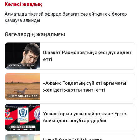
Келесі жаңалық
Алматыда тікелей эфирде балағат сөз айтқан екі блогер
қамауға алынды