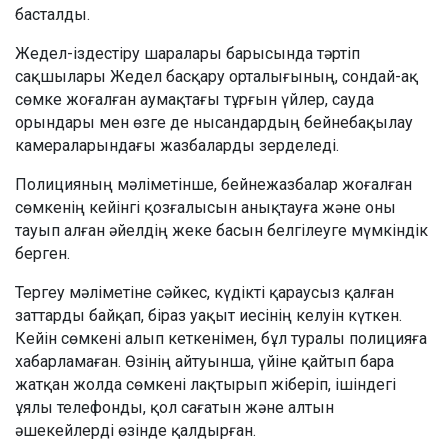
басталды.
Жедел-іздестіру шаралары барысында тәртіп
сақшылары Жедел басқару орталығының, сондай-ақ
сөмке жоғалған аумақтағы тұрғын үйлер, сауда
орындары мен өзге де нысандардың бейнебақылау
камераларындағы жазбаларды зерделеді.
Полицияның мәліметінше, бейнежазбалар жоғалған
сөмкенің кейінгі қозғалысын анықтауға және оны
тауып алған әйелдің жеке басын белгілеуге мүмкіндік
берген.
Тергеу мәліметіне сәйкес, күдікті қараусыз қалған
заттарды байқап, біраз уақыт иесінің келуін күткен.
Кейін сөмкені алып кеткенімен, бұл туралы полицияға
хабарламаған. Өзінің айтуынша, үйіне қайтып бара
жатқан жолда сөмкені лақтырып жіберіп, ішіндегі
ұялы телефонды, қол сағатын және алтын
әшекейлерді өзінде қалдырған.