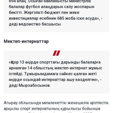
694 алаң. Осыған байланысты министрлік
балалар футбол алаңдарын салу жоспарын
бекітті. Жергілікті бюджет пен жеке
инвестициялар есебінен 685 жоба іске асуда», -
деді ведомство басшысы.
Мектеп-интернаттар
«Қазір 13 өңірде спорттағы дарынды балаларға
арналған 14 облыстық мектеп-интернат жұмыс
істейді. Тұжырымдамаға сәйкес қалған жеті
өңірде осындай интернаттар ашу көзделген», -
деді Мырзабосынов.
Атырау облысында мемлекеттік-жекешелік әріптестік
арқылы спорт интернатының құрылысы бойынша