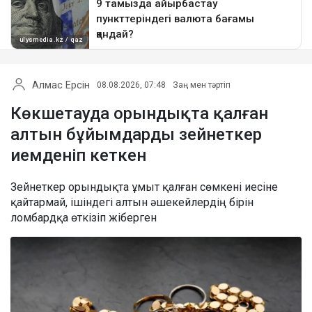
Алмас Ерсін
08.08.2026, 07:48
Заң мен тәртіп
Көкшетауда орындықта қалған
алтын бұйымдарды зейнеткер
иемденіп кеткен
Зейнеткер орындықта ұмыт қалған сөмкені иесіне
қайтармай, ішіндегі алтын әшекейлердің бірін
ломбардқа өткізіп жіберген