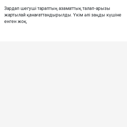
Зардап шегуші тараптың азаматтық талап-арызы
жартылай қанағаттандырылды. Үкім әлі заңды күшіне
енген жоқ.