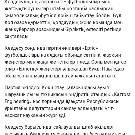
Кездесудің ең әсерлі сәті – футболшылар мен
жаттықтырушылар штабы қолтаңба қалдырған
символикалық футбол добын табыстау болды. Бұл
доп өзара құрметтің, қолдаудың және команда мен
жанкүйерлер арасындағы бірліктің естелігі ретінде
сақталады.
Кездесу соңында партия өкілдері «Ертіс»
футболшыларына алдағы ойында сәттілік, жарқын
жеңістер мен жаңа жетістіктер тіледі. Сонымен қатар
олар «Ертістің» жеңістері әлдеқашан бүкіл Павлодар
облысының мақтанышына айналғанын атап өтті.
Партия өкілдері Көкшетау қаласындағы ауыл
шаруашылығы техникасын өндіретін отандық «Kazrost
Engineering» кәсіпорнында Қазақстан Республикасы
Құрылтайы депутаттарын сайлау алдындағы үгіт-
насихат науқанын жүргізді.
Кездесу барысында сайлауалды штаб өкілдері
партияның бағдарламасының негізгі басымдықтары