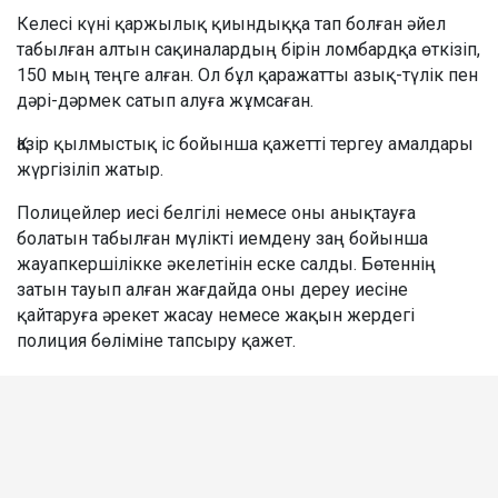
Келесі күні қаржылық қиындыққа тап болған әйел
табылған алтын сақиналардың бірін ломбардқа өткізіп,
150 мың теңге алған. Ол бұл қаражатты азық-түлік пен
дәрі-дәрмек сатып алуға жұмсаған.
Қазір қылмыстық іс бойынша қажетті тергеу амалдары
жүргізіліп жатыр.
Полицейлер иесі белгілі немесе оны анықтауға
болатын табылған мүлікті иемдену заң бойынша
жауапкершілікке әкелетінін еске салды. Бөтеннің
затын тауып алған жағдайда оны дереу иесіне
қайтаруға әрекет жасау немесе жақын жердегі
полиция бөліміне тапсыру қажет.