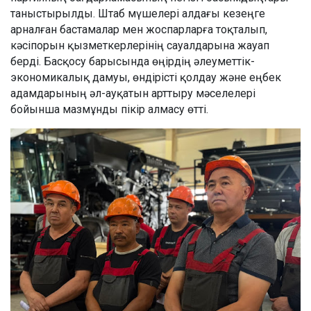
таныстырылды. Штаб мүшелері алдағы кезеңге
арналған бастамалар мен жоспарларға тоқталып,
кәсіпорын қызметкерлерінің сауалдарына жауап
берді. Басқосу барысында өңірдің әлеуметтік-
экономикалық дамуы, өндірісті қолдау және еңбек
адамдарының әл-ауқатын арттыру мәселелері
бойынша мазмұнды пікір алмасу өтті.