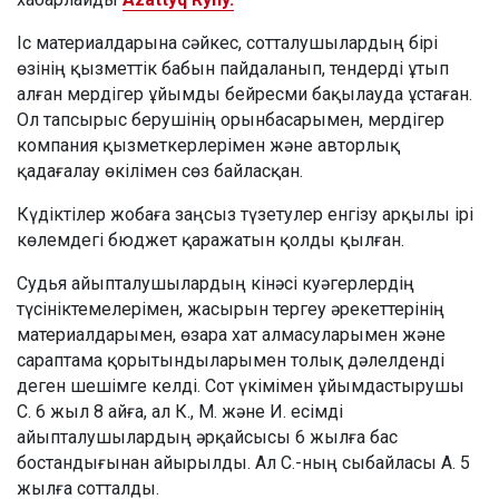
Іс материалдарына сәйкес, сотталушылардың бірі
өзінің қызметтік бабын пайдаланып, тендерді ұтып
алған мердігер ұйымды бейресми бақылауда ұстаған.
Ол тапсырыс берушінің орынбасарымен, мердігер
компания қызметкерлерімен және авторлық
қадағалау өкілімен сөз байласқан.
Күдіктілер жобаға заңсыз түзетулер енгізу арқылы ірі
көлемдегі бюджет қаражатын қолды қылған.
Судья айыпталушылардың кінәсі куәгерлердің
түсініктемелерімен, жасырын тергеу әрекеттерінің
материалдарымен, өзара хат алмасуларымен және
сараптама қорытындыларымен толық дәлелденді
деген шешімге келді. Сот үкімімен ұйымдастырушы
С. 6 жыл 8 айға, ал К., М. және И. есімді
айыпталушылардың әрқайсысы 6 жылға бас
бостандығынан айырылды. Ал С.-ның сыбайласы А. 5
жылға сотталды.