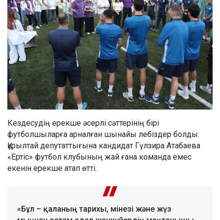
Кездесудің ерекше әсерлі сәттерінің бірі
футболшыларға арналған шынайы лебіздер болды.
Құрылтай депутаттығына кандидат Гүлзира Атабаева
«Ертіс» футбол клубының жай ғана команда емес
екенін ерекше атап өтті.
«Бұл – қаланың тарихы, мінезі және жүз