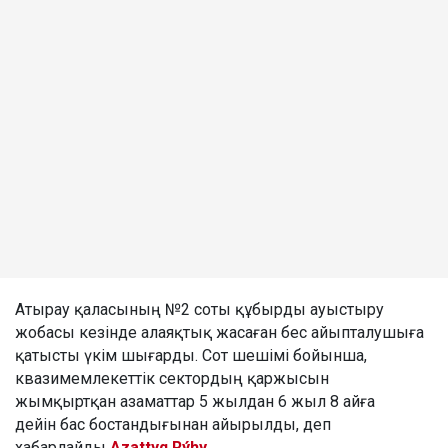
Атырау қаласының №2 соты құбырды ауыстыру
жобасы кезінде алаяқтық жасаған бес айыпталушыға
қатысты үкім шығарды. Сот шешімі бойынша,
квазимемлекеттік сектордың қаржысын
жымқыртқан азаматтар 5 жылдан 6 жыл 8 айға
дейін бас бостандығынан айырылды, деп
хабарлайды
Azattyq Rýhy.