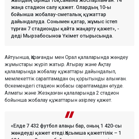
жылдың бірінші тоқсанына жоспарланған. 14
жаңа стадион салу қажет. Олардың 10-ы
бойынша жобалау-сметалық құжаттар
дайындалуда. Сонымен қатар, жұмыс істеп
тұрған 7 стадионды қайта жаңарту қажет», -
деді Мырзабосынов Үкімет отырысында.
Айтуынша, Қарағанды мен Орал қалаларында жөндеу
жұмыстары жүріп жатыр. Атырау және Ақтау
қалаларында жобалау құжаттары дайындалып,
мемлекеттік сараптамадан оң қорытынды алынған.
Өскемендегі стадион жобасы сараптамадан өтуде.
Алматы және Жезқазған қалаларында 2 стадион
бойынша жобалау құжаттарын әзірлеу қажет.
«Елде 7 432 футбол алаңы бар, оның 1 420-сы
жөндеуді қажет етеді.Қосымша қажеттілік – 1