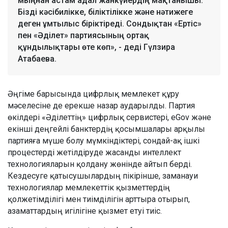
мыңнан астам адал жанкүйердің мақтанышы.
Бізді кәсібилікке, біліктілікке және нәтижеге
деген ұмтылыс біріктіреді. Сондықтан «Ертіс»
пен «Әділет» партиясының ортақ
құндылықтары өте көп», - деді Гүлзира
Атабаева.
Әңгіме барысында цифрлық мемлекет құру
мәселесіне де ерекше назар аударылды. Партия
өкілдері «Әділеттің» цифрлық сервистері, eGov және
екінші деңгейлі банктердің қосымшалары арқылы
партияға мүше болу мүмкіндіктері, сондай-ақ ішкі
процестерді жетілдіруде жасанды интеллект
технологияларын қолдану жөнінде айтып берді.
Кездесуге қатысушылардың пікірінше, заманауи
технологиялар мемлекеттік қызметтердің
қолжетімділігі мен тиімділігін арттыра отырып,
азаматтардың игілігіне қызмет етуі тиіс.