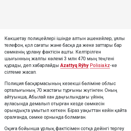
Көкшетау полицейлері ішінде алтын әшекейлер, ұялы
телефон, қол сағаты және басқа да жеке заттары бар
сөмкенің ұрлану фактісін ашты. Келтірілген
шығынның жалпы көлемі 3 млн 470 мың теңгені
құрады, деп хабарлайды
Azattyq Rýhy
Polisia.kz
-ке
сілтеме жасап.
Полиция басқармасының кезекші бөліміне облыс
орталығының 70 жастағы тұрғыны жүгінген. Оның
айтуынша, Абылай хан даңғылындағы үйінің
ауласында демалып отырған кезде сөмкесін
орындықта ұмытып кеткен. Біраз уақыттан кейін қайта
оралғанда, сөмке орнында болмаған.
Оқиға бойынша ұрлық фактісімен сотқа дейінгі тергеу