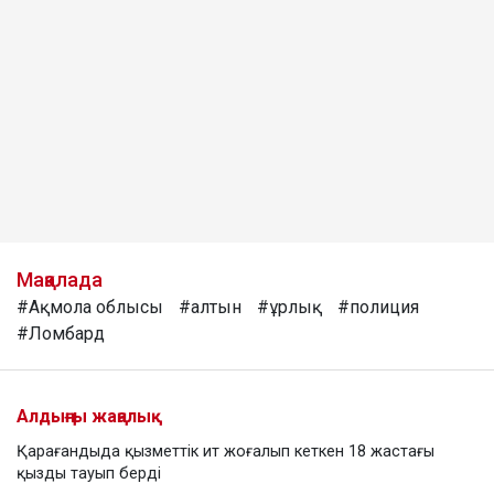
Мақалада
#Ақмола облысы
#алтын
#ұрлық
#полиция
#Ломбард
Алдыңғы жаңалық
Қарағандыда қызметтік ит жоғалып кеткен 18 жастағы
қызды тауып берді