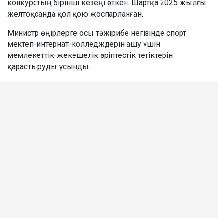
конкурстың бірінші кезеңі өткен. Шартқа 2025 жылғы
желтоқсанда қол қою жоспарланған.
Министр өңірлерге осы тәжірибе негізінде спорт
мектеп-интернат-колледждерін ашу үшін
мемлекеттік-жекешелік әріптестік тетіктерін
қарастыруды ұсынды.