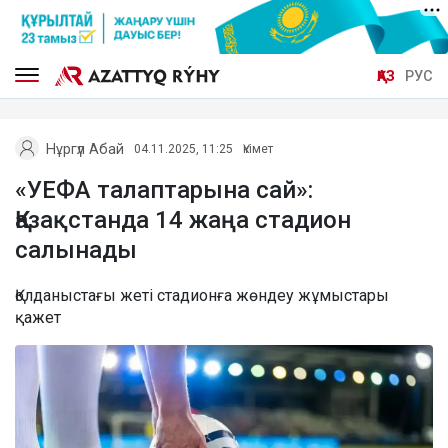
ҚАЗ
РУС
Нұргүл Абай
04.11.2025, 11:25
Үкімет
«УЕФА талаптарына сай»:
Қазақстанда 14 жаңа стадион
салынады
Қолданыстағы жеті стадионға жөндеу жұмыстары
қажет