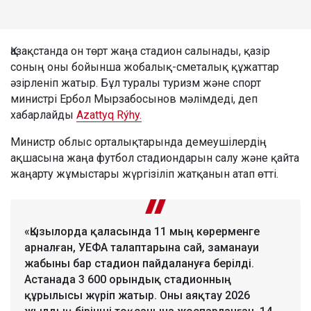
Қазақстанда он төрт жаңа стадион салынады, қазір
соның оны бойынша жобалық-сметалық құжаттар
әзірленіп жатыр. Бұл туралы туризм және спорт
министрі Ербол Мырзабосынов мәлімдеді, деп
хабарлайды
Azattyq Rýhy.
Министр облыс орталықтарында демеушілердің
ақшасына жаңа футбол стадиондарын салу және қайта
жаңарту жұмыстары жүргізіліп жатқанын атап өтті.
«Қызылорда қаласында 11 мың көрерменге
арналған, УЕФА талаптарына сай, заманауи
жабыны бар стадион пайдалануға берілді.
Астанада 3 600 орындық стадионның
құрылысы жүріп жатыр. Оны аяқтау 2026