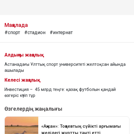
Мақалада
#спорт
#стадион
#интернат
Алдыңғы жаңалық
Астанадағы Ұлттық спорт университеті желтоқсан айында
ашылады
Келесі жаңалық
Инвестиция – 45 млрд теңге: қазақ футболын қандай
өзгеріс күтіп тұр