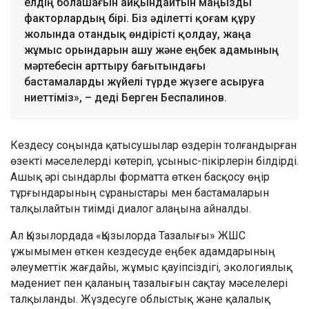
елдің болашағын айқындайтын маңызды
факторлардың бірі. Біз әділетті қоғам құру
жолында отандық өндірісті қолдау, жаңа
жұмыс орындарын ашу және еңбек адамының
мәртебесін арттыру бағытындағы
бастамаларды жүйелі түрде жүзеге асыруға
ниеттіміз», – деді Берген Беспалинов.
Кездесу соңында қатысушылар өздерін толғандырған
өзекті мәселелерді көтеріп, ұсыныс-пікірлерін білдірді.
Ашық әрі сындарлы форматта өткен басқосу өңір
тұрғындарының сұраныстары мен бастамаларын
талқылайтын тиімді диалог алаңына айналды.
Ал Қызылордада «Қызылорда Тазалығы» ЖШС
ұжымымен өткен кездесуде еңбек адамдарының
әлеуметтік жағдайы, жұмыс қауіпсіздігі, экологиялық
мәдениет пен қаланың тазалығын сақтау мәселелері
талқыланды. Жүздесуге облыстық және қалалық