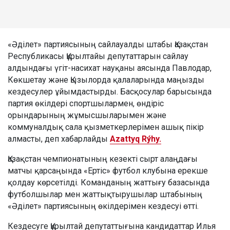
«Әділет» партиясының сайлауалды штабы Қазақстан
Республикасы Құрылтайы депутаттарын сайлау
алдындағы үгіт-насихат науқаны аясында Павлодар,
Көкшетау және Қызылорда қалаларында маңызды
кездесулер ұйымдастырды. Басқосулар барысында
партия өкілдері спортшылармен, өндіріс
орындарының жұмысшыларымен және
коммуналдық сала қызметкерлерімен ашық пікір
алмасты, деп хабарлайды
Azattyq Rýhy.
Қазақстан чемпионатының кезекті сырт алаңдағы
матчы қарсаңында «Ертіс» футбол клубына ерекше
қолдау көрсетілді. Команданың жаттығу базасында
футболшылар мен жаттықтырушылар штабының
«Әділет» партиясының өкілдерімен кездесуі өтті.
Кездесуге Құрылтай депутаттығына кандидаттар Илья