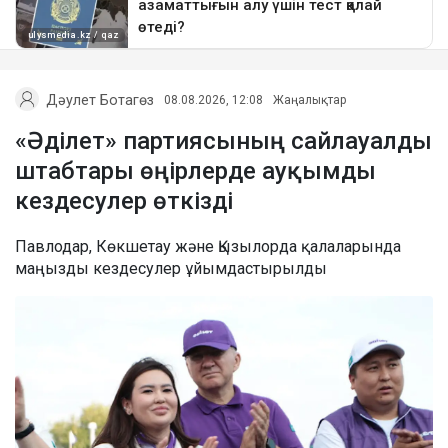
Дәулет Ботагөз
08.08.2026, 12:08
Жаңалықтар
«Әділет» партиясының сайлауалды
штабтары өңірлерде ауқымды
кездесулер өткізді
Павлодар, Көкшетау және Қызылорда қалаларында
маңызды кездесулер ұйымдастырылды