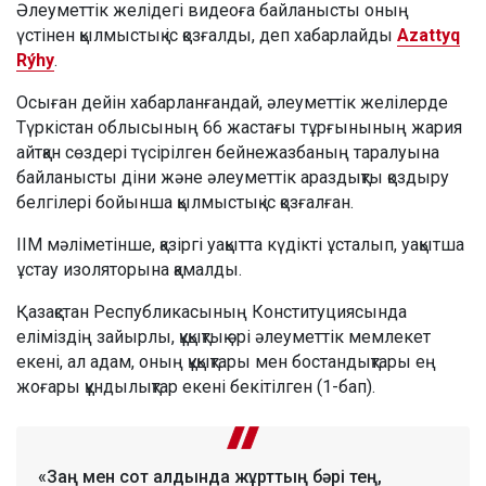
Әлеуметтік желідегі видеоға байланысты оның
үстінен қылмыстық іс қозғалды, деп хабарлайды
Azattyq
Rýhy
.
Осыған дейін хабарланғандай, әлеуметтік желілерде
Түркістан облысының 66 жастағы тұрғынының жария
айтқан сөздері түсірілген бейнежазбаның таралуына
байланысты діни және әлеуметтік араздықты қоздыру
белгілері бойынша қылмыстық іс қозғалған.
ІІМ мәліметінше, қазіргі уақытта күдікті ұсталып, уақытша
ұстау изоляторына қамалды.
Қазақстан Республикасының Конституциясында
еліміздің зайырлы, құқықтық әрі әлеуметтік мемлекет
екені, ал адам, оның құқықтары мен бостандықтары ең
жоғары құндылықтар екені бекітілген (1-бап).
«Заң мен сот алдында жұрттың бәрі тең,