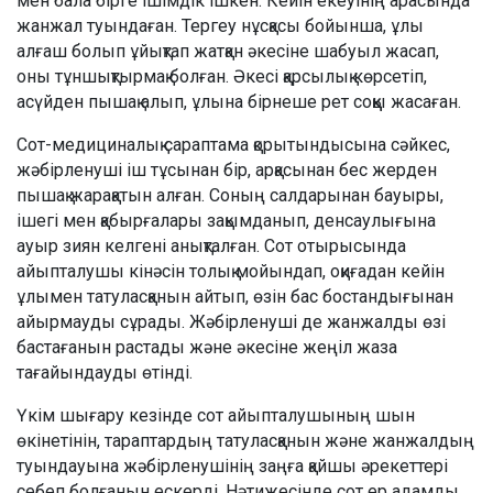
мен бала бірге ішімдік ішкен. Кейін екеуінің арасында
жанжал туындаған. Тергеу нұсқасы бойынша, ұлы
алғаш болып ұйықтап жатқан әкесіне шабуыл жасап,
оны тұншықтырмақ болған. Әкесі қарсылық көрсетіп,
асүйден пышақ алып, ұлына бірнеше рет соққы жасаған.
Сот-медициналық сараптама қорытындысына сәйкес,
жәбірленуші іш тұсынан бір, арқасынан бес жерден
пышақ жарақатын алған. Соның салдарынан бауыры,
ішегі мен қабырғалары зақымданып, денсаулығына
ауыр зиян келгені анықталған. Сот отырысында
айыпталушы кінәсін толық мойындап, оқиғадан кейін
ұлымен татуласқанын айтып, өзін бас бостандығынан
айырмауды сұрады. Жәбірленуші де жанжалды өзі
бастағанын растады және әкесіне жеңіл жаза
тағайындауды өтінді.
Үкім шығару кезінде сот айыпталушының шын
өкінетінін, тараптардың татуласқанын және жанжалдың
туындауына жәбірленушінің заңға қайшы әрекеттері
себеп болғанын ескерді. Нәтижесінде сот ер адамды