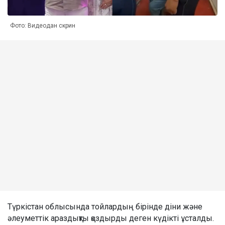
Фото: Видеодан скрин
Түркістан облысында тойлардың бірінде діни және
әлеуметтік араздықты қоздырды деген күдікті ұсталды.