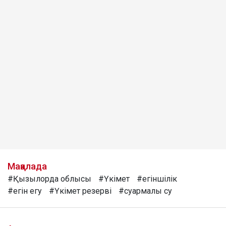
Мақалада
#Қызылорда облысы
#Үкімет
#егіншілік
#егін егу
#Үкімет резерві
#суармалы су