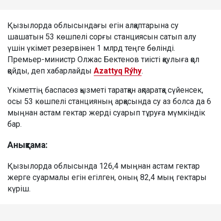
Қызылорда облысындағы егін алқаптарына су
шашатын 53 көшпелі сорғы станциясын сатып алу
үшін үкімет резервінен 1 млрд теңге бөлінді.
Премьер-министр Олжас Бектенов тиісті қаулыға қол
қойды, деп хабарлайды
Azattyq Rýhy
.
Үкіметтің баспасөз қызметі таратқан ақпаратқа сүйенсек,
осы 53 көшпелі станцияның арқасында су аз болса да 6
мыңнан астам гектар жерді суарып тұруға мүмкіндік
бар.
Анықтама:
Қызылорда облысында 126,4 мыңнан астам гектар
жерге суармалы егін егілген, оның 82,4 мың гектары
күріш.