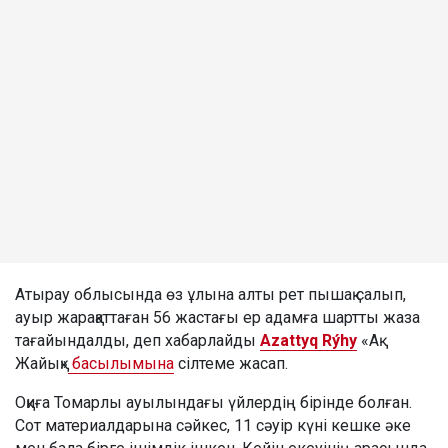
Атырау облысында өз ұлына алты рет пышақ салып,
ауыр жарақаттаған 56 жастағы ер адамға шартты жаза
тағайындалды, деп хабарлайды
Azattyq Rýhy
«Ақ
Жайық»
басылымына
сілтеме жасап.
Оқиға Томарлы ауылындағы үйлердің бірінде болған.
Сот материалдарына сәйкес, 11 сәуір күні кешке әке