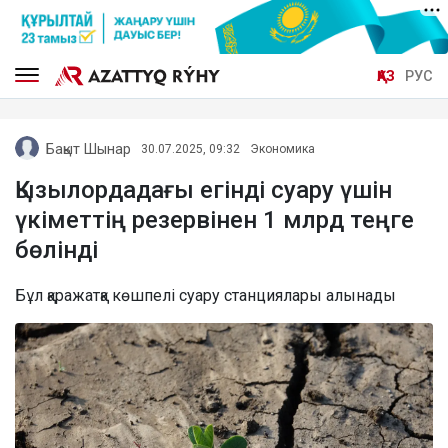
ҚАЗ
РУС
Бақыт Шынар
30.07.2025, 09:32
Экономика
Қызылордадағы егінді суару үшін
үкіметтің резервінен 1 млрд теңге
бөлінді
Бұл қаражатқа көшпелі суару станциялары алынады