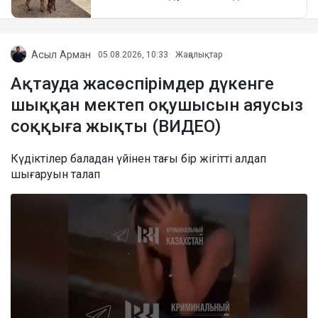
Асыл Арман
05.08.2026, 10:33
Жаңалықтар
Ақтауда жасөспірімдер дүкенге
шыққан мектеп оқушысын аяусыз
соққыға жықты (ВИДЕО)
Күдіктілер баладан үйінен тағы бір жігітті алдап
шығаруын талап