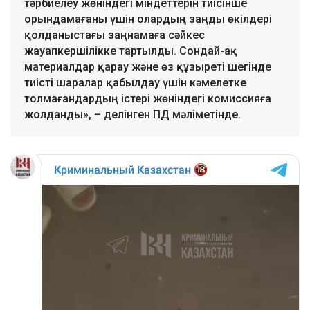
тәрбиелеу жөніндегі міндеттерін тиісінше
орындамағаны үшін олардың заңды өкілдері
қолданыстағы заңнамаға сәйкес
жауапкершілікке тартылды. Сондай-ақ
материалдар қарау және өз құзыреті шегінде
тиісті шаралар қабылдау үшін кәмелетке
толмағандардың істері жөніндегі комиссияға
жолданды», – делінген ПД мәліметінде.