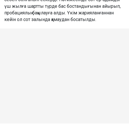
үш жылға шартты түрде бас бостандығынан айырып,
пробациялық бақылауға алды. Үкім жарияланғаннан
кейін ол сот залында қамаудан босатылды.