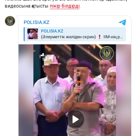
видеосына қатысты
пікір білдірді
.