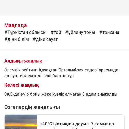
Мақалада
#Түркістан облысы
#той
#үйлену тойы
#тойхана
#діни білім
#діни сауат
Алдыңғы жаңалық
Әлемдік рейтинг: Қазақстан Орталық Азия елдері арасында
әл-ауқат индексінде көш бастап тұр
Келесі жаңалық
СҚО-да өмір бойы жеке куәлік алмаған 8 адам анықталды