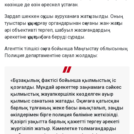
көзінше де өзін өрескел ұстаған.
Зардап шеккен оқушы ауруханаға жатқызылды. Оның
туыстары құқық қорғау органдарынан оқиғаны жан-жақты
әрі объективті тергеп, шабуыл жасағандардың
әрекетіне құқықтық баға беруді сұрады.
Агенттік тілшісі оқиға бойынша Маңғыстау облысының
Полиция департаментіне сауал жолдады:
«Бұзақылық фактісі бойынша қылмыстық іс
қозғалды. Мұндай әрекеттер заңнамаға сәйкес
қылмыстық жауапкершілік көзделген ауыр
қылмыс санатына жатады. Оқиғаға қатысқан
барлық тұлғаның жеке басы анықталып, заңды
өкілдерімен бірге полиция бөліміне жеткізілді.
Қазіргі уақытта барлық қажетті тергеу әрекеті
жүргізіліп жатыр. Кәмелетке толмағандарды