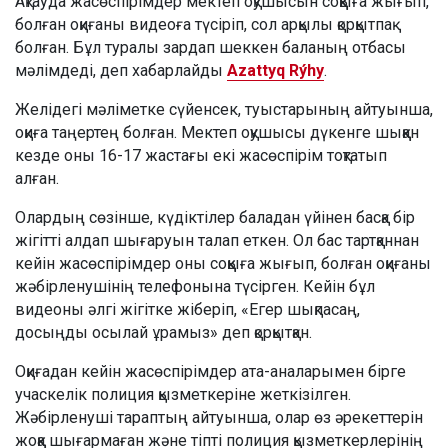
Ақтауда жасөспірімдер мектеп оқушысын соққыға жығып,
болған оқиғаны видеоға түсіріп, сол арқылы қорқытпақ
болған. Бұл туралы зардап шеккен баланың отбасы
мәлімдеді, деп хабарлайды
Azattyq Rýhy
.
Желідегі мәліметке сүйенсек, туыстарының айтуынша,
оқиға таңертең болған. Мектеп оқушысы дүкенге шыққан
кезде оны 16-17 жастағы екі жасөспірім тоқтатып
алған.
Олардың сөзінше, күдіктілер баладан үйінен басқа бір
жігітті алдап шығаруын талап еткен. Ол бас тартқаннан
кейін жасөспірімдер оны соққыға жығып, болған оқиғаны
жәбірленушінің телефонына түсірген. Кейін бұл
видеоны әлгі жігітке жіберіп, «Егер шықпасаң,
досыңды осылай ұрамыз» деп қорқытқан.
Оқиғадан кейін жасөспірімдер ата-аналарымен бірге
учаскелік полиция қызметкеріне жеткізілген.
Жәбірленуші тараптың айтуынша, олар өз әрекеттерін
жоққа шығармаған және тіпті полиция қызметкерлерінің