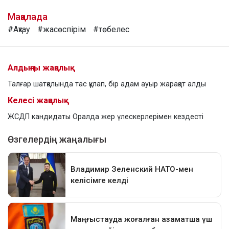
Мақалада
#Ақтау
#жасөспірім
#төбелес
Алдыңғы жаңалық
Талғар шатқалында тас құлап, бір адам ауыр жарақат алды
Келесі жаңалық
ЖСДП кандидаты Оралда жер үлескерлерімен кездесті