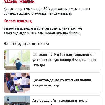
Алдыңғы жаңалық
Қазақстанда түлектердің 30%-дан астамы мамандығы
бойынша жұмыс істемейді – вице-министр
Келесі жаңалық
Зейнетақы қорындағы артық ақшасын алғысы келген
қазақстандықтар үшін жақсы жаңалық пайда болды