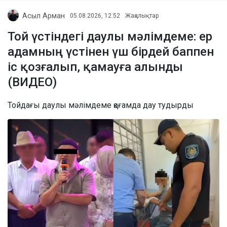
Асыл Арман
05.08.2026, 12:52
Жаңалықтар
Той үстіндегі даулы мәлімдеме: ер
адамның үстінен үш бірдей баппен
іс қозғалып, қамауға алынды
(ВИДЕО)
Тойдағы даулы мәлімдеме қоғамда дау тудырды