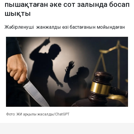
пышақтаған әке сот залында босап
шықты
Жәбірленуші жанжалды өзі бастағанын мойындаған
Фото: ЖИ арқылы жасалды/ChatGPT