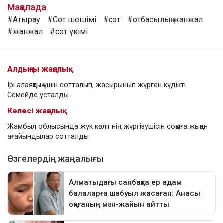
Мақалада
#Атырау
#Сот шешімі
#сот
#отбасылық жанжал
#жанжал
#сот үкімі
Алдыңғы жаңалық
Ірі алаяқтық үшін сотталып, жасырынып жүрген күдікті
Семейде ұсталды
Келесі жаңалық
Жамбыл облысында жүк көлігінің жүргізушісін соққыға жыққан
ағайындылар сотталды