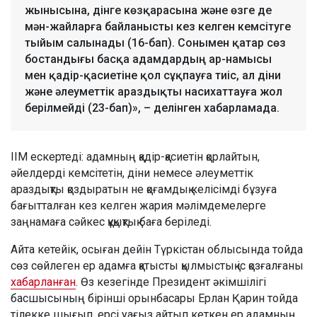
жынысына, дінге көзқарасына және өзге де
мән-жайларға байланысты кез келген кемсітуге
тыйым салынады (16-бап). Сонымен қатар сөз
бостандығы басқа адамдардың ар-намысы
мен қадір-қасиетіне қол сұқпауға тиіс, ал діни
және әлеуметтік араздықты насихаттауға жол
берілмейді (23-бап)», – делінген хабарламада.
ІІМ ескертеді: адамның қадір-қасиетін қорлайтын,
әйелдерді кемсітетін, діни немесе әлеуметтік
араздықты қоздыратын не қоғамдық келісімді бұзуға
бағытталған кез келген жария мәлімдемелерге
заңнамаға сәйкес құқықтық баға беріледі.
Айта кетейік, осыған дейін Түркістан облысында тойда
сөз сөйлеген ер адамға қатысты қылмыстық іс қозғалғаны
хабарланған
. Өз кезегінде Президент әкімшілігі
басшысының бірінші орынбасары Ерлан Қарин тойда
тілекке шығып, ерсі уағыз айтып кеткен ер адамның