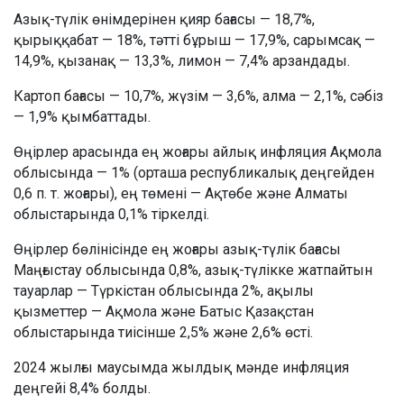
Азық-түлік өнімдерінен қияр бағасы — 18,7%,
қырыққабат — 18%, тәтті бұрыш — 17,9%, сарымсақ —
14,9%, қызанақ — 13,3%, лимон — 7,4% арзандады.
Картоп бағасы — 10,7%, жүзім — 3,6%, алма — 2,1%, сәбіз
— 1,9% қымбаттады.
Өңірлер арасында ең жоғары айлық инфляция Ақмола
облысында — 1% (орташа республикалық деңгейден
0,6 п. т. жоғары), ең төмені — Ақтөбе және Алматы
облыстарында 0,1% тіркелді.
Өңірлер бөлінісінде ең жоғары азық-түлік бағасы
Маңғыстау облысында 0,8%, азық-түлікке жатпайтын
тауарлар — Түркістан облысында 2%, ақылы
қызметтер — Ақмола және Батыс Қазақстан
облыстарында тиісінше 2,5% және 2,6% өсті.
2024 жылғы маусымда жылдық мәнде инфляция
деңгейі 8,4% болды.