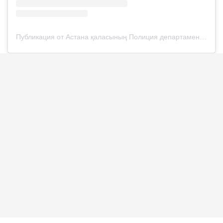
Публикация от Астана қаласының Полиция департаменті (@police__astana)