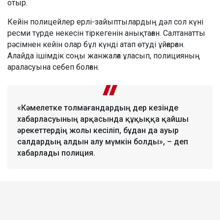
отыр.
Кейін полицейлер ерлі-зайыптылардың дәл сол күні
ресми түрде некесін тіркегенін анықтаған. Салтанатты
рәсімнен кейін олар бұл күнді атап өтуді ұйғарған.
Алайда ішімдік соңы жанжалға ұласып, полицияның
араласуына себеп болған.
«Кәмелетке толмағандардың дер кезінде
хабарласуының арқасында құқыққа қайшы
әрекеттердің жолы кесіліп, бұдан да ауыр
салдардың алдын алу мүмкін болды», – деп
хабарлады полиция.