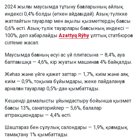
2024 жылғы маусымда тұтыну бағаларының айлық
индексі 0,4% болды (өткен айдағыдай). Азық-түлікке
жатпайтын тауарлар мен ақылы қызметтердің бағасы
0,6% өсті. Азық-түлік тауарлары бағасының индексі —
100%, деп хабарлайды
Azattyq Rýhy
ұлттық статбюроға
сілтеме жасап.
Маусымда бағаның өсуі ас үй плитасына — 8,4%, ауа
баптағышқа — 4,6%, кір жуатын машинаға 4% байқалды.
Жиһаз және үйге қажет заттар — 1,7%, киім және аяқ
киім — 0,9%, тоқыма бұйымдары, жеке пайдалануға
арналған тауарлар 0,5%-дан қымбаттады.
Кешенді демалысты ұйымдастыру бойынша қызмет
бағасы 13%, санаторийлер — 5,6%, балалар
аттракциондары — 4,4% өсті.
Шаштараз бен сұлулық салондары — 1,9%, қоғамдық
тамақтану 1% қымбаттады.