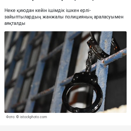
Неке қиюдан кейін ішімдік ішкен ерлі-
зайыптылардың жанжалы полицияның араласуымен
аяқталды
Фото: © istockphoto.com