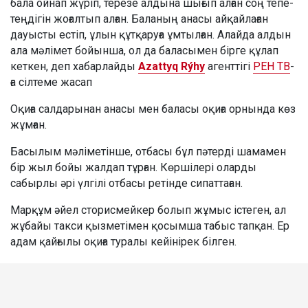
бала ойнап жүріп, терезе алдына шығып алған соң тепе-
теңдігін жоғалтып алған. Баланың анасы айқайлаған
дауысты естіп, ұлын құтқаруға ұмтылған. Алайда алдын
ала мәлімет бойынша, ол да баласымен бірге құлап
кеткен, деп хабарлайды
Azattyq Rýhy
агенттігі
РЕН ТВ
-
ға сілтеме жасап
Оқиға салдарынан анасы мен баласы оқиға орнында көз
жұмған.
Басылым мәліметінше, отбасы бұл пәтерді шамамен
бір жыл бойы жалдап тұрған. Көршілері оларды
сабырлы әрі үлгілі отбасы ретінде сипаттаған.
Марқұм әйел сторисмейкер болып жұмыс істеген, ал
жұбайы такси қызметімен қосымша табыс тапқан. Ер
адам қайғылы оқиға туралы кейінірек білген.