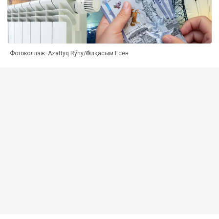
Фотоколлаж: Azattyq Rýhy/Әбілқасым Есен