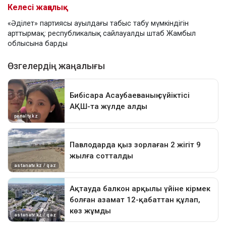
Келесі жаңалық
«Әділет» партиясы ауылдағы табыс табу мүмкіндігін
арттырмақ: республикалық сайлауалды штаб Жамбыл
облысына барды