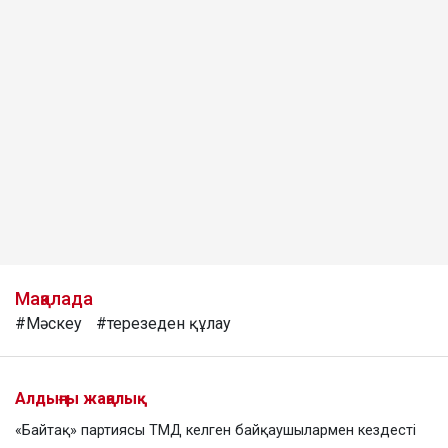
Мақалада
#Мәскеу
#терезеден құлау
Алдыңғы жаңалық
«Байтақ» партиясы ТМД келген байқаушылармен кездесті