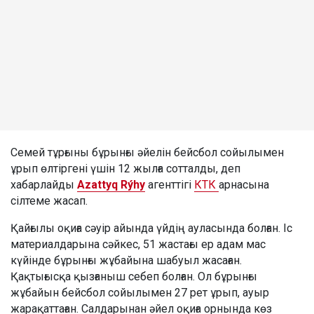
Семей тұрғыны бұрынғы әйелін бейсбол сойылымен
ұрып өлтіргені үшін 12 жылға сотталды, деп
хабарлайды
Azattyq Rýhy
агенттігі
КТК
арнасына
сілтеме жасап.
Қайғылы оқиға сәуір айында үйдің ауласында болған. Іс
материалдарына сәйкес, 51 жастағы ер адам мас
күйінде бұрынғы жұбайына шабуыл жасаған.
Қақтығысқа қызғаныш себеп болған. Ол бұрынғы
жұбайын бейсбол сойылымен 27 рет ұрып, ауыр
жарақаттаған. Салдарынан әйел оқиға орнында көз