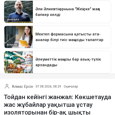
Алмас Ерсін
07.08.2026, 08:29
Оқиғалар
Тойдан кейінгі жанжал: Көкшетауда
жас жұбайлар уақытша ұстау
изоляторынан бір-ақ шықты