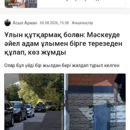
Асыл Арман
06.08.2026, 15:38
Жаңалықтар
Ұлын құтқармақ болған: Мәскеуде
әйел адам ұлымен бірге терезеден
құлап, көз жұмды
Олар бұл үйді бір жылдан бері жалдап тұрып келген