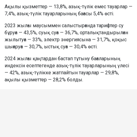
Ақылы қызметтер — 13,8%, азық-түлік емес тауарлар —
7,4%, азық-түлік тауарларының бағасы 5,4% өсті.
2023 жылғы маусыммен салыстырғанда тарифтер су
бұруға — 43,5%, суық суға — 36,7%, орталықтандырылған
жылытуға — 33%, электр энергиясына — 31,7%, қоқыс
шығаруға — 30,7%, ыстық суға — 30,4% өсті.
2024 жылғы қаңтардан бастап тұтыну бағаларының
индексін есептегенде азық-түлік тауарларының үлесі
— 42%, азық-түлікке жатпайтын тауарлар — 29,8%,
ақылы қызметтер — 28,2% болды.