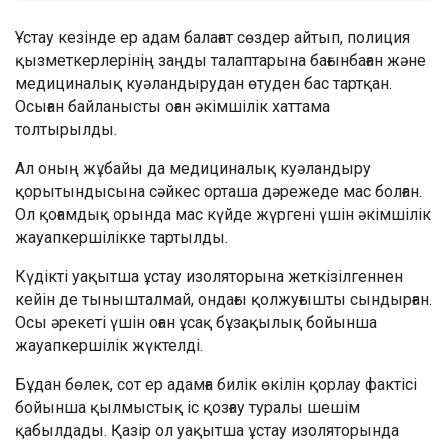
Ұстау кезінде ер адам балағат сөздер айтып, полиция
қызметкерлерінің заңды талаптарына бағынбаған және
медициналық куәландырудан өтуден бас тартқан.
Осыған байланысты оған әкімшілік хаттама
толтырылды.
Ал оның жұбайы да медициналық куәландыру
қорытындысына сәйкес орташа дәрежеде мас болған.
Ол қоғамдық орында мас күйде жүргені үшін әкімшілік
жауапкершілікке тартылды.
Күдікті уақытша ұстау изоляторына жеткізілгеннен
кейін де тынышталмай, ондағы қолжуғышты сындырған.
Осы әрекеті үшін оған ұсақ бұзақылық бойынша
жауапкершілік жүктелді.
Бұдан бөлек, сот ер адамға билік өкілін қорлау фактісі
бойынша қылмыстық іс қозғау туралы шешім
қабылдады. Қазір ол уақытша ұстау изоляторында