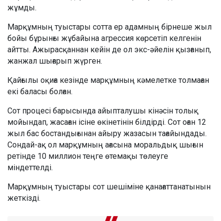
жұмды.
Марқұмның туыстары сотта ер адамның бірнеше жыл
бойы бұрынғы жұбайына агрессия көрсетіп келгенін
айтты. Ажырасқаннан кейін де ол экс-әйелін қызғанып,
жанжал шығарып жүрген.
Қайғылы оқиға кезінде марқұмның кәмелетке толмаған
екі баласы болған.
Сот процесі барысында айыпталушы кінәсін толық
мойындап, жасаған ісіне өкінетінін білдірді. Сот оған 12
жыл бас бостандығынан айыру жазасын тағайындады.
Сондай-ақ ол марқұмның ағасына моральдық шығын
ретінде 10 миллион теңге өтемақы төлеуге
міндеттелді.
Марқұмның туыстары сот шешіміне қанағаттанатынын
жеткізді.