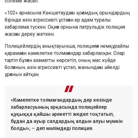
сілтеме жасап.
«102» арнасына Көкшетаудағы қоғамдық орындардың
бірінде өзін агрессивті ұстаған ер адам туралы
хабарлама түскен. Оқиға орнына патрульдік полиция
жасағы дереу жеткен.
Полицейлердің анықтауынша, полицияға немқұрайлы
қарамаған кәмелетке толмағандар хабарласқан. Олар
тәртіп бұзған азаматты көрсетіп, оның мас күйде
болғанын, өзін агрессивті ұстап, жанындағы әйелді
ұрғанын айтқан.
«Кәмелетке толмағандардың дер кезінде
хабарласуының арқасында полицейлер
құқыққа қайшы әрекетті жедел тоқтатып,
бұдан да ауыр салдардың алдын алуы мүмкін
болды», – деп мәлімдеді полиция.