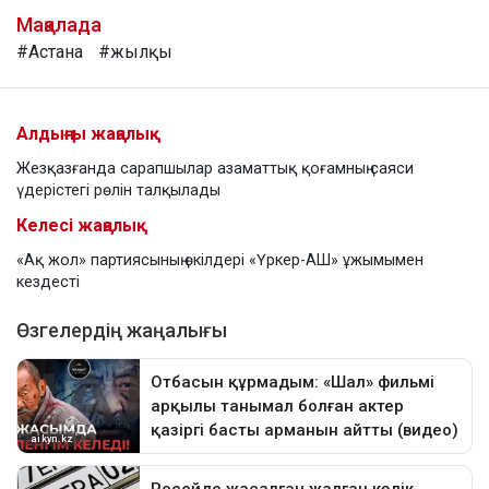
Мақалада
#Астана
#жылқы
Алдыңғы жаңалық
Жезқазғанда сарапшылар азаматтық қоғамның саяси
үдерістегі рөлін талқылады
Келесі жаңалық
«Ақ жол» партиясының өкілдері «Үркер-АШ» ұжымымен
кездесті