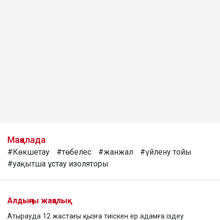
Мақалада
#Көкшетау
#төбелес
#жанжал
#үйлену тойы
#уақытша ұстау изоляторы
Алдыңғы жаңалық
Атырауда 12 жастағы қызға тиіскен ер адамға іздеу