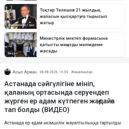
Асыл Арман
06.08.2026, 16:55
Жаңалықтар
Астанада сәйгүлігіне мініп,
қаланың ортасында серуендеп
жүрген ер адам күтпеген жағдайға
тап болды (ВИДЕО)
Астанада ер адам әкімшілік жауаптылыққа тартылды