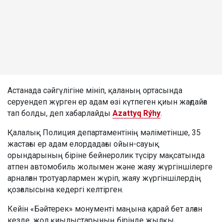
Астанада сәйгүлігіне мініп, қаланың ортасында
серуендеп жүрген ер адам өзі күтпеген қиын жағдайға
тап болды, деп хабарлайды
Azattyq Rýhy
.
Қалалық Полиция департаментінің мәліметінше, 35
жастағы ер адам елордадағы ойын-сауық
орындарының біріне бейнеролик түсіру мақсатында
атпен автомобиль жолымен және жаяу жүргіншілерге
арналған тротуарлармен жүріп, жаяу жүргіншілердің
қозғалысына кедергі келтірген.
Кейін «Бәйтерек» монументі маңына қарай бет алған
кезде, жол қиылыстарының бірінде жылқы