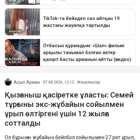
Асыл Арман
07.08.2026, 12:12
Жаңалықтар
Қызғаныш қасіретке ұласты: Семей
тұрғыны экс-жұбайын сойылмен
ұрып өлтіргені үшін 12 жылға
сотталды
Ол бұрынғы жұбайын бейсбол сойылымен 27 рет ұрып,