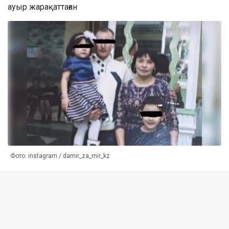
ауыр жарақаттаған
Фото: instagram / damir_za_mir_kz