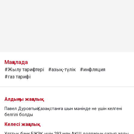
Мақалада
#Жылу тарифтері
#азық-түлік
#инфляция
#газ тарифі
Алдыңғы жаңалық
Павел Дуровтың Қазақстанға шын мәнінде не үшін келгені
белгілі болды
Келесі жаңалық
Ұлттық банк БЖЗҚ үшін 293 млн АҚШ долларын сатып алды