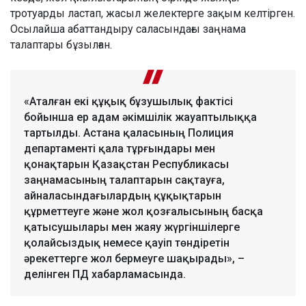
тротуарды ластап, жасыл желектерге зақым келтірген.
Осылайша абаттандыру саласындағы заңнама
талаптары бұзылған.
«Аталған екі құқық бұзушылық фактісі
бойынша ер адам әкімшілік жауаптылыққа
тартылды. Астана қаласының Полиция
департаменті қала тұрғындары мен
қонақтарын Қазақстан Республикасы
заңнамасының талаптарын сақтауға,
айналасындағылардың құқықтарын
құрметтеуге және жол қозғалысының басқа
қатысушылары мен жаяу жүргіншілерге
қолайсыздық немесе қауіп төндіретін
әрекеттерге жол бермеуге шақырады», –
делінген ПД хабарламасында.