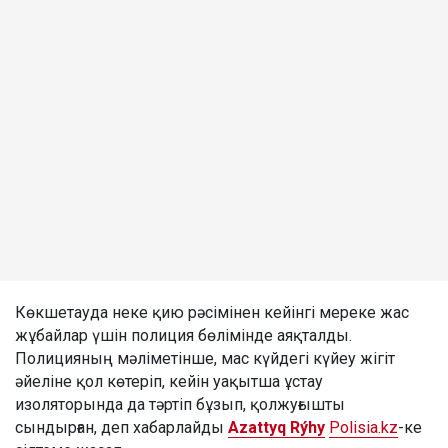
Көкшетауда неке қию рәсімінен кейінгі мереке жас
жұбайлар үшін полиция бөлімінде аяқталды.
Полицияның мәліметінше, мас күйдегі күйеу жігіт
әйеліне қол көтеріп, кейін уақытша ұстау
изоляторында да тәртіп бұзып, қолжуғышты
сындырған, деп хабарлайды
Azattyq Rýhy
Polisia.kz
-ке