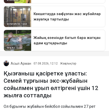
Асыл Арман
07.08.2026, 12:12
Жаңалықтар
Қызғаныш қасіретке ұласты:
Семей тұрғыны экс-жұбайын
сойылмен ұрып өлтіргені үшін 12
жылға сотталды
Ол бұрынғы жұбайын бейсбол сойылымен 27 рет