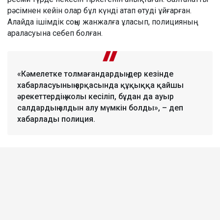
рәсімнен кейін олар бұл күнді атап өтуді ұйғарған.
Алайда ішімдік соңы жанжалға ұласып, полицияның
араласуына себеп болған.
«Кәмелетке толмағандардың дер кезінде
хабарласуының арқасында құқыққа қайшы
әрекеттердің жолы кесіліп, бұдан да ауыр
салдардың алдын алу мүмкін болды», – деп
хабарлады полиция.