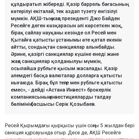
құлдыратып жібереді. Қазір баррель бағасының
көтерілуі екіталай, тек аздап түзету енгізілуі
мүмкін. АҚШ-тың жаңа президенті Джо Байден
Ресейге деген көзқарасын әлі көрсеткен жоқ,
бірақ сайлау науқаны кезінде ол Ресей мен
Қытайға қатысты ұстанымы өте қатал екенін
айтты, сондықтан санкциялар алынбайды.
Әрине, қазіргі санкциялар күшіне енеді және
жаңа санкциялар қолданылуы мүмкін,
осылайша рубльге қысым жасалады. Қазір
әлемдегі басқа валюталар долларға қатысты
нығаюда. Бірақ бұл теңге мен рубльге қатысты
емес», - дейді «Астана Инвест» брокерлік
компаниясының инвестицияларды талдау
бөлімінің басшысы Серік Қозыбаев.
Ресей Қырымдағы қырқысы үшін соңғы 5 жылдан бері
санкция құрсауында отыр. Десе де, АҚШ Ресейге