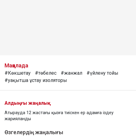
Мақалада
#Көкшетау
#төбелес
#жанжал
#үйлену тойы
#уақытша ұстау изоляторы
Алдыңғы жаңалық
Атырауда 12 жастағы қызға тиіскен ер адамға іздеу
жарияланды