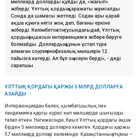
миллиард долларды құйды да, «жағып»
жіберді. Ұлттық қордың қаражаты жұмсалды.
Сонда да шамасы жетпеді. Содан ары қарай
ақша құюға негіз жоқ деп, бағаны еркіне
жіберді. Келімбетовтің тұсындағыдай, Ұлттық
қордың ақшасын интервенцияға жібере беруге
болмайды. Доллардың құнын ұстап тұра
алмаған соң, теңгенің базалық мөлшерін 12
пайызға көтерді. Ал бұл оң әсерін берді», - деді
сарапшы.
ҰЛТТЫҚ ҚОРДАҒЫ ҚАРЖЫ 5 МЛРД ДОЛЛАРҒА
АЗАЙДЫ
Интервенциядан бөлек, қымбатшылық пен
пандемияға қарсы күрес көп мөлшерде шығынды
талап еткен. Нәтижесінде, биыл Ұлттық қордағы ақша
бірден 5 миллиард долларға кеміген. Қордағы қаржы
57 миллиард доллар көлемінде. Қазақстанның ұтқаны –