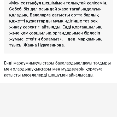
«Мен соттың бұл шешімімен толықтай келісемін.
Себебі біз дәл осындай жаза тағайындалуын
қаладық. Балаларға қатысты сотта барлық
қажетті құжаттарды мүмкіндігінше тезірек
жинау керектігі айтылды. Енді қорғаншылық
және қамқоршылық органдарымен бірлесіп
жұмыс істейтін боламыз», – деді марқұмның
туысы Жанна Нұрғазинова.
Енді марқұмның туыстары балалардың алдағы тағдыры
мен олардың құқықтары мен мүдделерін қорғауға
қатысты мәселелерді шешумен айналысады.