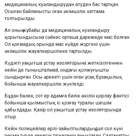
медициналық куәландырудан өтуден бас тартқан.
Осыған байланысты оған әкімшілік хаттама
толтырылды.
Ал оның жұбайы да медициналық куәландыру
қорытындысына сәйкес орташа дәрежеде мас болған.
Ол қоғамдық орында мас күйде жүргені үшін
әкімшілік жауапкершілікке тартылды.
Күдікті уақытша ұстау изоляторына жеткізілгеннен
кейін де тынышталмай, ондағы қолжуғышты
сындырған. Осы әрекеті үшін оған ұсақ бұзақылық
бойынша жауапкершілік жүктелді.
Бұдан бөлек, сот ер адамға билік өкілін қорлау фактісі
бойынша қылмыстық іс қозғау туралы шешім
қабылдады. Қазір ол уақытша ұстау изоляторында
отыр.
Кейін полицейлер ерлі-зайыптылардың дәл сол күні
ресми түрде некесін тіркегенін анықтаған. Салтанатты