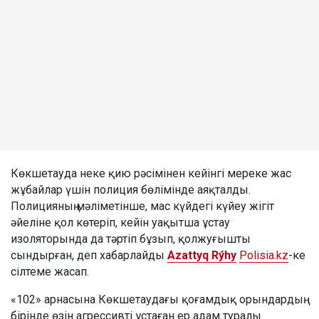
Көкшетауда неке қию рәсімінен кейінгі мереке жас
жұбайлар үшін полиция бөлімінде аяқталды.
Полицияның мәліметінше, мас күйдегі күйеу жігіт
әйеліне қол көтеріп, кейін уақытша ұстау
изоляторында да тәртіп бұзып, қолжуғышты
сындырған, деп хабарлайды
Azattyq Rýhy
Polisia.kz
-ке
сілтеме жасап.
«102» арнасына Көкшетаудағы қоғамдық орындардың
бірінде өзін агрессивті ұстаған ер адам туралы