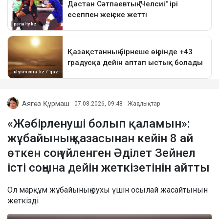
Аягөз Құрмаш
07.08.2026, 09:48
Жаңалықтар
«Жәбірленуші болып қаламын»:
жұбайының қазасынан кейін 8 ай
өткен соң үйленген Әділет Зейнел
істі соңына дейін жеткізетінін айтты
Ол марқұм жұбайының рухы үшін осылай жасайтынын
жеткізді