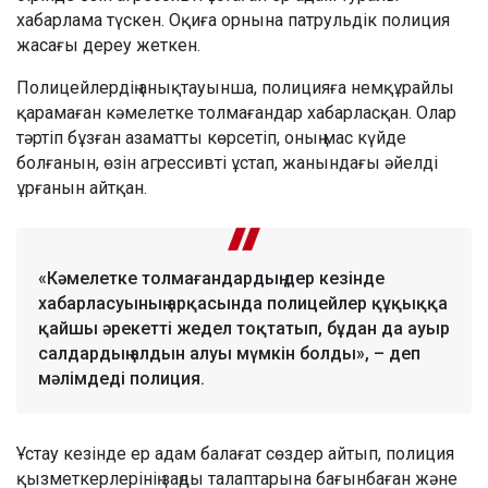
хабарлама түскен. Оқиға орнына патрульдік полиция
жасағы дереу жеткен.
Полицейлердің анықтауынша, полицияға немқұрайлы
қарамаған кәмелетке толмағандар хабарласқан. Олар
тәртіп бұзған азаматты көрсетіп, оның мас күйде
болғанын, өзін агрессивті ұстап, жанындағы әйелді
ұрғанын айтқан.
«Кәмелетке толмағандардың дер кезінде
хабарласуының арқасында полицейлер құқыққа
қайшы әрекетті жедел тоқтатып, бұдан да ауыр
салдардың алдын алуы мүмкін болды», – деп
мәлімдеді полиция.
Ұстау кезінде ер адам балағат сөздер айтып, полиция
қызметкерлерінің заңды талаптарына бағынбаған және