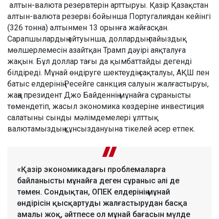
алтын-валюта резервтерін арттыруы. Қазір Қазақстан
алтын-валюта резерві бойынша Португалиядан кейінгі
(326 тонна) алтынмен 13 орынға жайғасқан.
Сарапшылардың айтуынша, доллардың пайыздық
мөлшерлемесін азайтқан Трамп дәуірі аяқталуға
жақын. Бұл доллар тағы да қымбаттайды дегенді
білдіреді. Мұнай өндіруге шектеудің сақталуы, АҚШ пен
батыс елдерінің Ресейге санкция салуын жалғастыруы,
жаңа президент Джо Байденнің мұнайға сұранысты
төмендетіп, жасыл экономика көздеріне инвестиция
салатыны сынды мәлімдемелері ұлттық
валютамыздың құнсыздануына тікелей әсер етпек.
«Қазір экономикадағы проблемаларға
байланысты мұнайға деген сұраныс әлі де
төмен. Сондықтан, ОПЕК елдерінің мұнай
өндірісін қысқартуды жалғастырудан басқа
амалы жоқ, әйтпесе ол мұнай бағасын мүлде