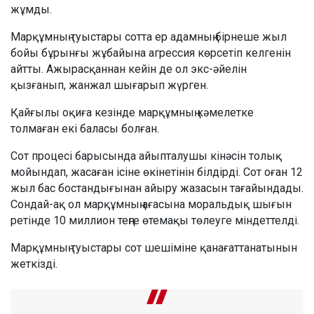
жұмды.
Марқұмның туыстары сотта ер адамның бірнеше жыл
бойы бұрынғы жұбайына агрессия көрсетіп келгенін
айтты. Ажырасқаннан кейін де ол экс-әйелін
қызғанып, жанжал шығарып жүрген.
Қайғылы оқиға кезінде марқұмның кәмелетке
толмаған екі баласы болған.
Сот процесі барысында айыпталушы кінәсін толық
мойындап, жасаған ісіне өкінетінін білдірді. Сот оған 12
жыл бас бостандығынан айыру жазасын тағайындады.
Сондай-ақ ол марқұмның ағасына моральдық шығын
ретінде 10 миллион теңге өтемақы төлеуге міндеттелді.
Марқұмның туыстары сот шешіміне қанағаттанатынын
жеткізді.