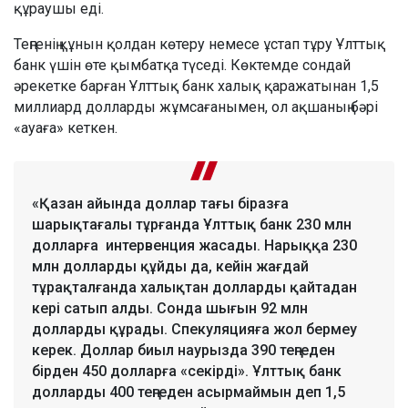
құраушы еді.
Теңгенің құнын қолдан көтеру немесе ұстап тұру Ұлттық
банк үшін өте қымбатқа түседі. Көктемде сондай
әрекетке барған Ұлттық банк халық қаражатынан 1,5
миллиард долларды жұмсағанымен, ол ақшаның бәрі
«ауаға» кеткен.
«Қазан айында доллар тағы біразға
шарықтағалы тұрғанда Ұлттық банк 230 млн
долларға интервенция жасады. Нарыққа 230
млн долларды құйды да, кейін жағдай
тұрақталғанда халықтан долларды қайтадан
кері сатып алды. Сонда шығын 92 млн
долларды құрады. Спекуляцияға жол бермеу
керек. Доллар биыл наурызда 390 теңгеден
бірден 450 долларға «секірді». Ұлттық банк
долларды 400 теңгеден асырмаймын деп 1,5