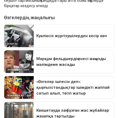
«Ауыл» партиясының кандидаттары апта бойы өңірлерде
бірқатар кездесу өткізді