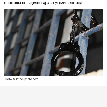
жанжалы полицияның араласуымен аяқталды
Фото: © istockphoto.com