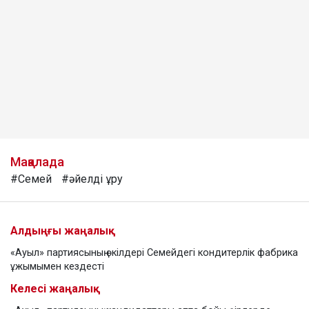
Мақалада
#Семей
#әйелді ұру
Алдыңғы жаңалық
«Ауыл» партиясының өкілдері Семейдегі кондитерлік фабрика
ұжымымен кездесті
Келесі жаңалық