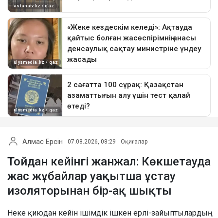
Алмас Ерсін
07.08.2026, 08:29
Оқиғалар
Тойдан кейінгі жанжал: Көкшетауда
жас жұбайлар уақытша ұстау
изоляторынан бір-ақ шықты
Неке қиюдан кейін ішімдік ішкен ерлі-зайыптылардың