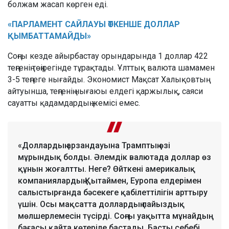
болжам жасап көрген еді.
«ПАРЛАМЕНТ САЙЛАУЫ ӨТКЕНШЕ ДОЛЛАР
ҚЫМБАТТАМАЙДЫ»
Соңғы кезде айырбастау орындарында 1 доллар 422
теңгенің төңірегінде тұрақтады. Ұлттық валюта шамамен
3-5 теңгеге нығайды. Экономист Мақсат Халықовтың
айтуынша, теңгенің нығаюы елдегі қаржылық, саяси
сауатты қадамдардың жемісі емес.
«Доллардың арзандауына Трамптың өзі
мұрындық болды. Әлемдік валютада доллар өз
құнын жоғалтты. Неге? Өйткені америкалық
компаниялардың Қытаймен, Еуропа елдерімен
салыстырғанда бәсекеге қабілеттілігін арттыру
үшін. Осы мақсатта доллардың пайыздық
мөлшерлемесін түсірді. Соңғы уақытта мұнайдың
бағасы қайта көтеріле бастады. Басты себебі,