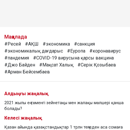
Мақалада
#Ресей
#АҚШ
#экономика
#санкция
#экономикалық дағдарыс
#Еуропа
#коронавирус
#пандемия
#COVID-19 вирусына қарсы вакцина
#Джо Байден
#Мақсат Халық
#Серік Қозыбаев
#Арман Бейсембаев
Алдыңғы жаңалық
2021 жылы ең төменгі зейнетақы мен жалақы мөлшері қанша
болады?
Келесі жаңалық
Қазан айында қазақстандықтар 1 трлн теңгеден аса сомаға