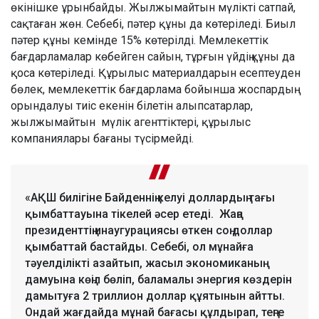
өкінішке ұрынбайды. Жылжымайтын мүлікті сатпай,
сақтаған жөн. Себебі, пәтер құны да көтеріледі. Биыл
пәтер құны кемінде 15% көтерілді. Мемлекеттік
бағдарламалар көбейген сайын, тұрғын үйдің құны да
қоса көтеріледі. Құрылыс материалдарын есептеуден
бөлек, мемлекеттік бағдарлама бойынша жоспардың
орындалуы тиіс екенін білетін алыпсатарлар,
жылжымайтын мүлік агенттіктері, құрылыс
компаниялары бағаны түсірмейді.
«АҚШ билігіне Байденнің келуі доллардың тағы
қымбаттауына тікелей әсер етеді. Жаңа
президенттің инаугурациясы өткен соң доллар
қымбаттай бастайды. Себебі, ол мұнайға
тәуелділікті азайтып, жасыл экономиканың
дамуына көңіл бөліп, баламалы энергия көздерін
дамытуға 2 триллион доллар құятынын айтты.
Ондай жағдайда мұнай бағасы құлдырап, теңге