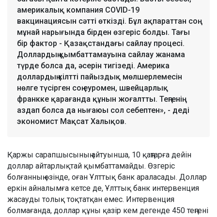
америкалық компания COVID-19
вакцинациясын сәтті өткізді. Бұл ақпараттан соң
мұнай нарығында бірден өзгеріс болды. Тағы
бір фактор - Қазақстандағы сайлау процесі.
Доллардың қымбаттамауына сайлау жанама
түрде болса да, әсерін тигізеді. Америка
доллардың кілтті пайыздық мөлшерлемесін
нөлге түсірген соң еуромен, швейцарлық
франкке қарағанда құнын жоғалтты. Теңгенің
аздап болса да нығаюы сол себептен», - деді
экономист Мақсат Халықов.
Қаржы сарапшысының айтуынша, 10 қаңтарға дейін
доллар айтарлықтай қымбаттамайды. Өзгеріс
болғанның өзінде, оған Ұлттық банк араласады. Доллар
еркін айналымға кетсе де, Ұлттық банк интервенция
жасауды толық тоқтатқан емес. Интервенция
болмағанда, доллар құны қазір кем дегенде 450 теңгені