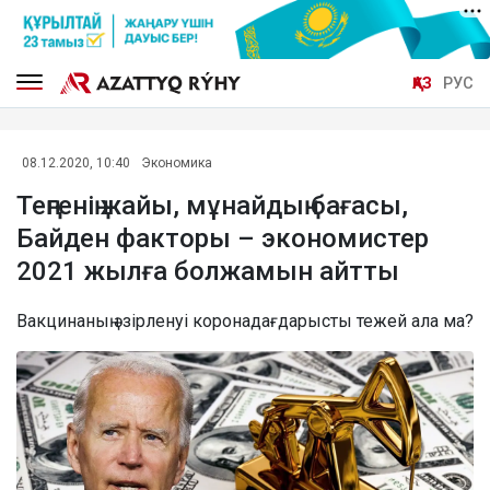
ҚАЗ
РУС
08.12.2020, 10:40
Экономика
Теңгенің жайы, мұнайдың бағасы,
Байден факторы – экономистер
2021 жылға болжамын айтты
Вакцинаның әзірленуі коронадағдарысты тежей ала ма?