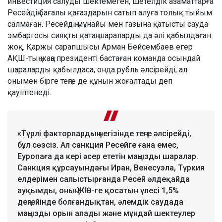
инвестиция салуды шектемеген, шетелдік азаматтарға
Ресейдің бағалы қағаздарын сатып алуға толық тыйым
салмаған. Ресейдің мұнайы мен газына қатысты сауда
эмбаргосы сияқты қатаң шараларды да әлі қабылдаған
жоқ. Қаржы сарапшысы Арман Бейсембаев егер
АҚШ-тың жаңа президенті бастаған команда осындай
шараларды қабылдаса, онда рубль әлсірейді, ал
онымен бірге теңге де құнын жоғалтады деп
қауіптенеді.
«Түрлі факторлардың негізінде теңге әлсірейді,
бұл сөзсіз. Ал санкция Ресейге ғана емес,
Еуропаға да кері әсер ететін маңызды шаралар.
Санкция құрсауындағы Иран, Венесуэла, Түркия
елдерімен салыстырғанда Ресей әлдеқайда
ауқымды, оның ЖІӨ-ге қосатын үлесі 1,5%
деңгейінде болғандықтан, әлемдік саудада
маңызды орын алады және мұндай шектеулер