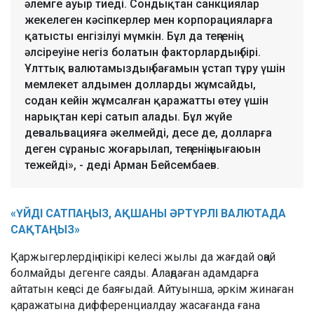
әлемге ауыр тиеді. Сондықтан санкциялар
жекелеген кәсіпкерлер мен корпорацияларға
қатысты енгізілуі мүмкін. Бұл да теңгенің
әлсіреуіне негіз болатын факторлардың бірі.
Ұлттық валютамыздың бағамын ұстап тұру үшін
мемлекет алдымен долларды жұмсайды,
содан кейін жұмсалған қаражатты өтеу үшін
нарықтан кері сатып алады. Бұл жүйе
девальвацияға әкелмейді, десе де, долларға
деген сұраныс жоғарылап, теңгенің нығаюын
тежейді», - деді Арман Бейсембаев.
«ҮЙДІ САТПАҢЫЗ, АҚШАНЫ ӘРТҮРЛІ ВАЛЮТАДА
САҚТАҢЫЗ»
Қаржыгерлердің пікірі келесі жылы да жағдай оңай
болмайды дегенге саяды. Алаңдаған адамдарға
айтатын кеңесі де баяғыдай. Айтуынша, әркім жинаған
қаражатына дифференциалдау жасағанда ғана