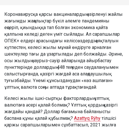
Коронавирусқа қарсы вакциналардың әзірленуі жайлы
жағымды жаңалықтар бүкіл әлемге пандемияны
еңсеріп, қиындыққа тап болған экономика қайта
қалпына келеді деген үміт сыйлады. Ал сарапшылар
ОПЕК+ елдері арасындағы келіссөздердің аяқталуын
күтпестен, келесі жылы мұнай өндіруге арналған
шектеулер тағы да ұзартылады деп болжайды. Әрине,
осы жылдың наурыз-сәуір айларында айырбастау
пункттерінде доллардың 448 теңгеден саудалануымен
салыстырғанда, қазіргі жағдай аса алаңдаушылық
туғызбайды. Үнемі құнсызданудан «көз ашпаған»
ұлттық валюта соңғы аптада тұрақтағандай.
Келесі жылы ішкі-сыртқы факторлардың ұлттық
валютаға әсері қалай болмақ? Ұлттық қордың қазіргі
жағдайы қандай? Доллар бағамына байланысты
баспана құны қалай құбылмақ?
Azattyq Rýhy
тілшісі
қаржы сарапшыларымен сұхбаттасып, 2021 жылға