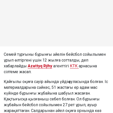
Семей тұрғыны бұрынғы әйелін бейсбол сойылымен
ұрып өлтіргені үшін 12 жылға сотталды, деп
хабарлайды
Azattyq Rýhy
агенттігі
КТК
арнасына
сілтеме жасап.
Қайғылы оқиға сәуір айында үйдің ауласында болған. Іс
материалдарына сәйкес, 51 жастағы ер адам мас
күйінде бұрынғы жұбайына шабуыл жасаған.
Қақтығысқа қызғаныш себеп болған. Ол бұрынғы
жұбайын бейсбол сойылымен 27 рет ұрып, ауыр
жарақаттаған. Салдарынан әйел оқиға орнында көз