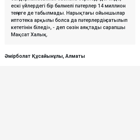
ескі үйлердегі бір бөлмелі пәтерлер 14 миллион
теңгеге де табылмады. Нарықтағы ойыншылар
иптотека арқылы болса да пәтерлердің сатылып
кететінін біледі», - деп сөзін аяқтады сарапшы
Мақсат Халық.
Әмірболат Құсайынұлы, Алматы