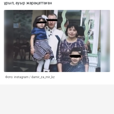
ұрып, ауыр жарақаттаған
Фото: instagram / damir_za_mir_kz