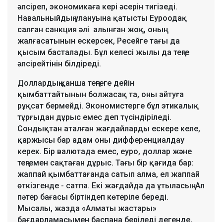
әлсіреп, экономикаға кері әсерін тигізеді.
Навальныйдың улануына қатысты Еуроодақ
салған санкция әлі алынған жоқ, оның
жалғасатынын ескерсек, Ресейге тағы да
қысым басталады. Бұл келесі жылы да теңге
әлсірейтінін білдіреді.
Доллардың қанша теңгеге дейін
қымбаттайтынын болжасақ та, оны айтуға
рұқсат бермейді. Экономистерге бұл этикалық
тұрғыдан дұрыс емес деп түсіндіріледі.
Сондықтан аталған жағдайларды ескере келе,
қаржысы бар адам оны дифференциалдау
керек. Бір валютада емес, еуро, доллар және
теңгемен сақтаған дұрыс. Тағы бір қағида бар:
жаппай қымбаттағанда сатып алма, ел жаппай
өткізгенде - сатпа. Екі жағдайда да ұтыласың. Ал
пәтер бағасы біртіндеп көтеріле береді.
Мысалы, жазда «Алматы жастары»
бағдарламасымен баспана беріледі дегенде,