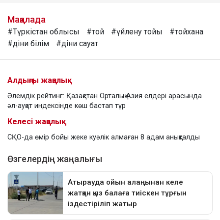
Мақалада
#Түркістан облысы
#той
#үйлену тойы
#тойхана
#діни білім
#діни сауат
Алдыңғы жаңалық
Әлемдік рейтинг: Қазақстан Орталық Азия елдері арасында
әл-ауқат индексінде көш бастап тұр
Келесі жаңалық
СҚО-да өмір бойы жеке куәлік алмаған 8 адам анықталды