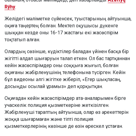
Rýhy
.
Желідегі мәліметке сүйенсек, туыстарының айтуынша,
оқиға таңертең болған. Мектеп оқушысы дүкенге
шыққан кезде оны 16-17 жастағы екі жасөспірім
тоқтатып алған.
Олардың сөзінше, күдіктілер баладан үйінен басқа бір
жігітті алдап шығаруын талап еткен. Ол бас тартқаннан
кейін жасөспірімдер оны соққыға жығып, болған
оқиғаны жәбірленушінің телефонына түсірген. Кейін
бұл видеоны әлгі жігітке жіберіп, «Егер шықпасаң,
досыңды осылай ұрамыз» деп қорқытқан.
Оқиғадан кейін жасөспірімдер ата-аналарымен бірге
учаскелік полиция қызметкеріне жеткізілген.
Жәбірленуші тараптың айтуынша, олар өз әрекеттерін
жоққа шығармаған және тіпті полиция
қызметкерлерінің көзінше де өзін өрескел ұстаған.