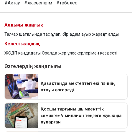
#Ақтау
#жасөспірім
#төбелес
Алдыңғы жаңалық
Талғар шатқалында тас құлап, бір адам ауыр жарақат алды
Келесі жаңалық
ЖСДП кандидаты Оралда жер үлескерлерімен кездесті