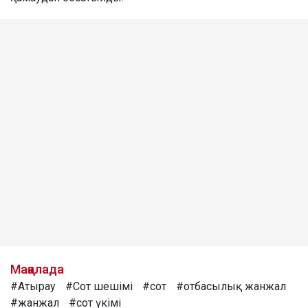
Мақалада
#Атырау
#Сот шешімі
#сот
#отбасылық жанжал
#жанжал
#сот үкімі