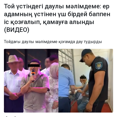
Той үстіндегі даулы мәлімдеме: ер
адамның үстінен үш бірдей баппен
іс қозғалып, қамауға алынды
(ВИДЕО)
Тойдағы даулы мәлімдеме қоғамда дау тудырды