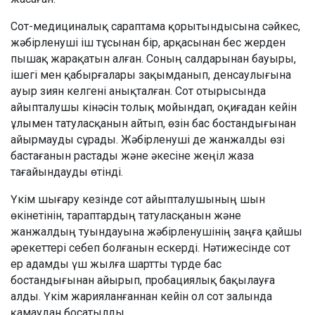
Сот-медициналық сараптама қорытындысына сәйкес,
жәбірленуші іш тұсынан бір, арқасынан бес жерден
пышақ жарақатын алған. Соның салдарынан бауыры,
ішегі мен қабырғалары зақымданып, денсаулығына
ауыр зиян келгені анықталған. Сот отырысында
айыпталушы кінәсін толық мойындап, оқиғадан кейін
ұлымен татуласқанын айтып, өзін бас бостандығынан
айырмауды сұрады. Жәбірленуші де жанжалды өзі
бастағанын растады және әкесіне жеңіл жаза
тағайындауды өтінді.
Үкім шығару кезінде сот айыпталушының шын
өкінетінін, тараптардың татуласқанын және
жанжалдың туындауына жәбірленушінің заңға қайшы
әрекеттері себеп болғанын ескерді. Нәтижесінде сот
ер адамды үш жылға шартты түрде бас
бостандығынан айырып, пробациялық бақылауға
алды. Үкім жарияланғаннан кейін ол сот залында
қамаудан босатылды.