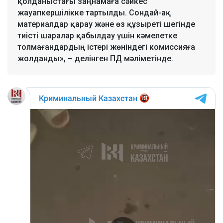
қолданыстағы заңнамаға сәйкес
жауапкершілікке тартылды. Сондай-ақ
материалдар қарау және өз құзыреті шегінде
тиісті шаралар қабылдау үшін кәмелетке
толмағандардың істері жөніндегі комиссияға
жолданды», – делінген ПД мәліметінде.