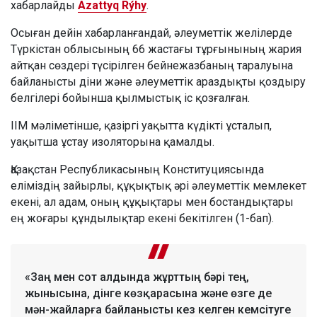
хабарлайды
Azattyq Rýhy
.
Осыған дейін хабарланғандай, әлеуметтік желілерде
Түркістан облысының 66 жастағы тұрғынының жария
айтқан сөздері түсірілген бейнежазбаның таралуына
байланысты діни және әлеуметтік араздықты қоздыру
белгілері бойынша қылмыстық іс қозғалған.
ІІМ мәліметінше, қазіргі уақытта күдікті ұсталып,
уақытша ұстау изоляторына қамалды.
Қазақстан Республикасының Конституциясында
еліміздің зайырлы, құқықтық әрі әлеуметтік мемлекет
екені, ал адам, оның құқықтары мен бостандықтары
ең жоғары құндылықтар екені бекітілген (1-бап).
«Заң мен сот алдында жұрттың бәрі тең,
жынысына, дінге көзқарасына және өзге де
мән-жайларға байланысты кез келген кемсітуге