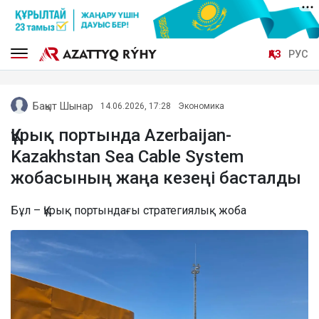
ҚАЗ
РУС
Бақыт Шынар
14.06.2026, 17:28
Экономика
Құрық портында Azerbaijan-
Kazakhstan Sea Cable System
жобасының жаңа кезеңі басталды
Бұл – Құрық портындағы стратегиялық жоба