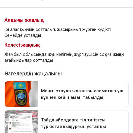
Алдыңғы жаңалық
Ірі алаяқтық үшін сотталып, жасырынып жүрген күдікті
Семейде ұсталды
Келесі жаңалық
Жамбыл облысында жүк көлігінің жүргізушісін соққыға жыққан
ағайындылар сотталды