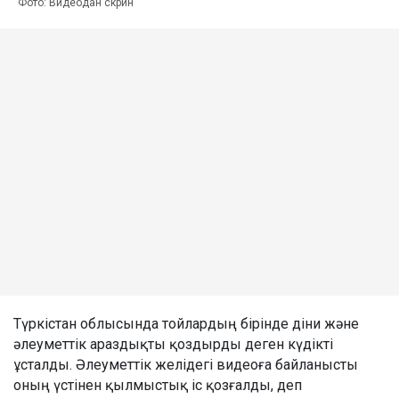
Фото: Видеодан скрин
Түркістан облысында тойлардың бірінде діни және
әлеуметтік араздықты қоздырды деген күдікті
ұсталды. Әлеуметтік желідегі видеоға байланысты
оның үстінен қылмыстық іс қозғалды, деп