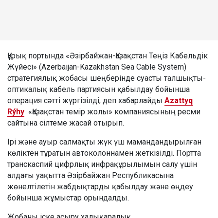
Құрық портында «Әзірбайжан-Қазақстан Теңіз Кабельдік
Жүйесі» (Azerbaijan-Kazakhstan Sea Cable System)
стратегиялық жобасы шеңберінде суасты талшықты-
оптикалық кабель партиясын қабылдау бойынша
операция сәтті жүргізілді, деп хабарлайды
Azattyq
Rýhy
«Қазақстан темір жолы» компаниясының ресми
сайтына сілтеме жасай отырып.
Ірі және ауыр салмақты жүк үш мамандандырылған
көліктен тұратын автоколоннамен жеткізілді. Портта
транскаспий цифрлық инфрақұрылымын салу үшін
алдағы уақытта Әзірбайжан Республикасына
жөнелтілетін жабдықтарды қабылдау және өңдеу
бойынша жұмыстар орындалды.
Жобаны іске асыру халықаралық