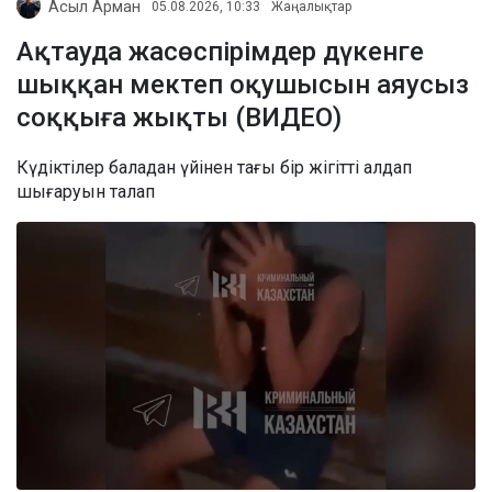
Асыл Арман
05.08.2026, 10:33
Жаңалықтар
Ақтауда жасөспірімдер дүкенге
шыққан мектеп оқушысын аяусыз
соққыға жықты (ВИДЕО)
Күдіктілер баладан үйінен тағы бір жігітті алдап
шығаруын талап