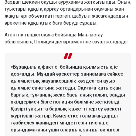
Зардап шеккен оқушы ауруханаға жатқызылды. Оның
туыстары құқық қорғау органдарынан оқиғаны жан-
жақты әрі объективті тергеп, шабуыл жасағандардың
әрекетіне құқықтық баға беруді сұрады.
Агенттік тілшісі оқиға бойынша Маңғыстау
облысының Полиция департаментіне сауал жолдады:
«Бұзақылық фактісі бойынша қылмыстық іс
қозғалды. Мұндай әрекеттер заңнамаға сәйкес
қылмыстық жауапкершілік көзделген ауыр
қылмыс санатына жатады. Оқиғаға қатысқан
барлық тұлғаның жеке басы анықталып, заңды
өкілдерімен бірге полиция бөліміне жеткізілді.
Қазіргі уақытта барлық қажетті тергеу әрекеті
жүргізіліп жатыр. Кәмелетке толмағандарды
тәрбиелеу жөніндегі міндеттерін тиісінше
орындамағаны үшін олардың заңды өкілдері