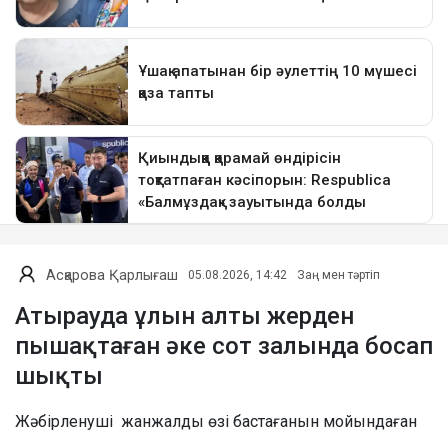
Асқарова Қарлығаш
05.08.2026, 14:42
Заң мен тәртіп
Атырауда ұлын алты жерден
пышақтаған әке сот залында босап
шықты
Жәбірленуші жанжалды өзі бастағанын мойындаған