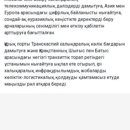
телекоммуникациялық дәліздерді дамытуға, Азия мен
Еуропа арасындағы цифрлық байланысты нығайтуға,
сондай-ақ еуразиялық кеңістікте деректерді беру
арналарының сенімділігі мен өткізу қабілетін
арттыруға бағытталған.
Құрық порты Транскаспий халықаралық көлік бағдарын
дамытуға және Қазақстанның Шығыс пен Батыс
арасындағы негізгі транзиттік торап ретіндегі
ұстанымын нығайтуға ықпал ете отырып, ірі
халықаралық инфрақұрылымдық жобаларды
көліктік-логистикалық қолдауды қамтамасыз етуде
маңызды рөл атқара береді.