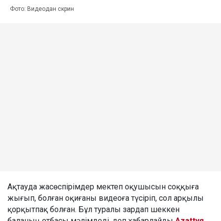
Фото: Видеодан скрин
Ақтауда жасөспірімдер мектеп оқушысын соққыға
жығып, болған оқиғаны видеоға түсіріп, сол арқылы
қорқытпақ болған. Бұл туралы зардап шеккен
баланың отбасы мәлімдеді, деп хабарлайды
Azattyq