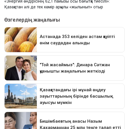
«Энергия өндірісінің 62,1 пайызы осы бағытқа тиесілі»:
Қазақстан әлі де тек көмір арқылы «жылынып» отыр