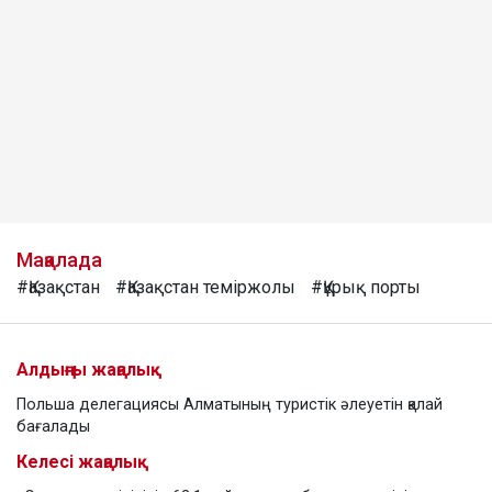
Мақалада
#Қазақстан
#Қазақстан теміржолы
#Құрық порты
Алдыңғы жаңалық
Польша делегациясы Алматының туристік әлеуетін қалай
бағалады
Келесі жаңалық