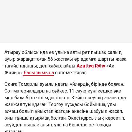
Атырау облысында өз ұлына алты рет пышақ салып,
ауыр жарақаттаған 56 жастағы ер адамға шартты жаза
тағайындалды, деп хабарлайды
Azattyq Rýhy
«Ақ
Жайық»
басылымына
сілтеме жасап.
Оқиға Томарлы ауылындағы үйлердің бірінде болған.
Сот материалдарына сәйкес, 11 сәуір күні кешке әке
мен бала бірге ішімдік ішкен. Кейін екеуінің арасында
жанжал туындаған. Тергеу нұсқасы бойынша, ұлы
алғаш болып ұйықтап жатқан әкесіне шабуыл жасап,
оны тұншықтырмақ болған. Әкесі қарсылық көрсетіп,
асүйден пышақ алып, ұлына бірнеше рет соққы
жасаған.