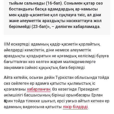
тыйым салынады (16-бап). Сонымен қатар сөз
бостандығы басқа адамдардың ар-намысы
мен қадір-қасиетіне қол сұқпауға тиіс, ал діни
және әлеуметтік араздықты насихаттауға жол
берілмейді (23-бап)», – делінген хабарламада.
ІІМ ескертеді: адамның қадір-қасиетін қорлайтын,
әйелдерді кемсітетін, діни немесе әлеуметтік
араздықты қоздыратын не қоғамдық келісімді бұзуға
бағытталған кез келген жария мәлімдемелерге
заңнамаға сәйкес құқықтық баға беріледі.
Айта кетейік, осыған дейін Түркістан облысында тойда
сөз сөйлеген ер адамға қатысты қылмыстық іс
қозғалғаны
хабарланған
. Өз кезегінде Президент
әкімшілігі басшысының бірінші орынбасары Ерлан
Қарин тойда тілекке шығып, ерсі уағыз айтып кеткен ер
адамның видеосына қатысты
пікір білдірді
.