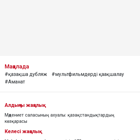
Мақалада
#қазақша дубляж
#мультфильмдерді қаақшалау
#Аманат
Алдыңғы жаңалық
Мәдениет саласының ахуалы: қазақстандықтардың
көзқарасы
Келесі жаңалық