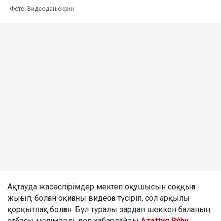
Фото: Видеодан скрин
Ақтауда жасөспірімдер мектеп оқушысын соққыға
жығып, болған оқиғаны видеоға түсіріп, сол арқылы
қорқытпақ болған. Бұл туралы зардап шеккен баланың
отбасы мәлімдеді, деп хабарлайды
Azattyq Rýhy
.