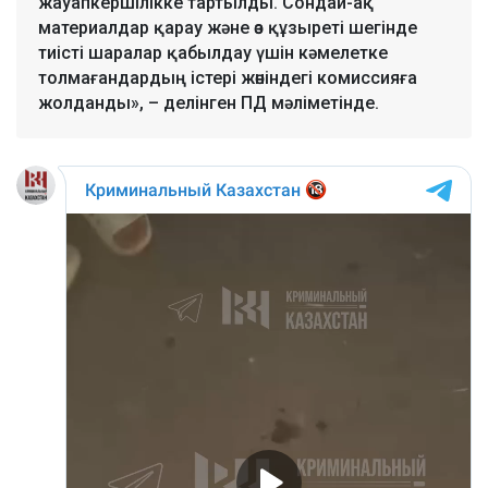
жауапкершілікке тартылды. Сондай-ақ
материалдар қарау және өз құзыреті шегінде
тиісті шаралар қабылдау үшін кәмелетке
толмағандардың істері жөніндегі комиссияға
жолданды», – делінген ПД мәліметінде.