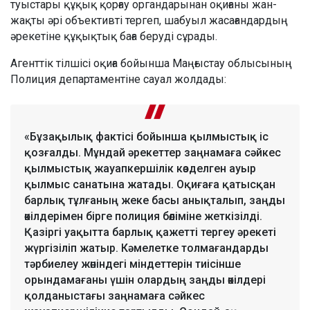
туыстары құқық қорғау органдарынан оқиғаны жан-
жақты әрі объективті тергеп, шабуыл жасағандардың
әрекетіне құқықтық баға беруді сұрады.
Агенттік тілшісі оқиға бойынша Маңғыстау облысының
Полиция департаментіне сауал жолдады:
«Бұзақылық фактісі бойынша қылмыстық іс
қозғалды. Мұндай әрекеттер заңнамаға сәйкес
қылмыстық жауапкершілік көзделген ауыр
қылмыс санатына жатады. Оқиғаға қатысқан
барлық тұлғаның жеке басы анықталып, заңды
өкілдерімен бірге полиция бөліміне жеткізілді.
Қазіргі уақытта барлық қажетті тергеу әрекеті
жүргізіліп жатыр. Кәмелетке толмағандарды
тәрбиелеу жөніндегі міндеттерін тиісінше
орындамағаны үшін олардың заңды өкілдері
қолданыстағы заңнамаға сәйкес