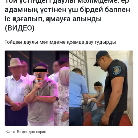
Той үстіндегі даулы мәлімдеме: ер
адамның үстінен үш бірдей баппен
іс қозғалып, қамауға алынды
(ВИДЕО)
Тойдағы даулы мәлімдеме қоғамда дау тудырды
Фото: Видеодан скрин