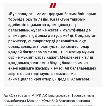
«Бұл саладағы мамандардың басым бөлігі орыс
тобында оқытылады. Қазақтың тарихын,
әдебиетін оқымаған адам қазақтың
баласының жүрегіне жететін мультфильм де,
анимациялық фильм де түсірмейді. Сондықтан
режиссер, сценаристерді даярлайтын оқу
орындарындағы оқытушылар кімдер, олар
қандай бағдарламамен оқытып жатыр мұның
бәріне мұқият қарау қажет. Мемлекеттік тілді
қолданысқа енгізетін біздің балаларымыз
екені ешкімге жасырын емес. Ал балаларымыз
әзірге орыс тілді мультфильмдер мен
анимациялар көріп отыр», - деді О. Асанғазы.
Ал «Qazaqstan» РТРК АҚ Басқармасы Төрағасының
орынбасары Мақпал Жұмабай балаларға арналған