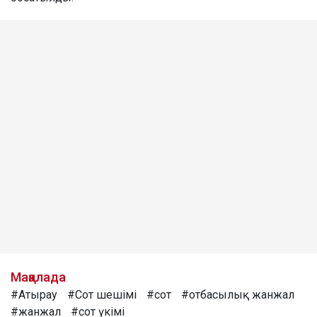
Мақалада
#Атырау
#Сот шешімі
#сот
#отбасылық жанжал
#жанжал
#сот үкімі