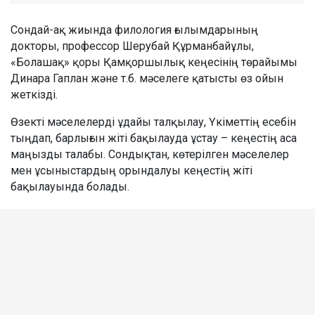
Сондай-ақ жиында филология ғылымдарының
докторы, профессор Шерубай Құрманбайұлы,
«Болашақ» қоры Қамқоршылық кеңесінің төрайымы
Динара Гаплан және т.б. мәселеге қатысты өз ойын
жеткізді.
Өзекті мәселелерді ұдайы талқылау, Үкіметтің есебін
тыңдап, барлығын жіті бақылауда ұстау – кеңестің аса
маңызды талабы. Сондықтан, көтерілген мәселелер
мен ұсыныстардың орындалуы кеңестің жіті
бақылауында болады.