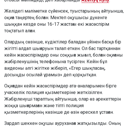
Желідегі мәліметке сүйенсек, туыстарының айтуынша,
оқиға таңертең болған. Мектеп оқушысы дүкенге
шыққан кезде оны 16-17 жастағы екі жасөспірім
тоқтатып алған.
Олардың сөзінше, күдіктілер баладан үйінен басқа бір
жігітті алдап шығаруын талап еткен. Ол бас тартқаннан
кейін жасөспірімдер оны соққыға жығып, болған оқиғаны
жәбірленушінің телефонына түсірген. Кейін бұл
видеоны әлгі жігітке жіберіп, «Егер шықпасаң,
досыңды осылай ұрамыз» деп қорқытқан.
Оқиғадан кейін жасөспірімдер ата-аналарымен бірге
учаскелік полиция қызметкеріне жеткізілген.
Жәбірленуші тараптың айтуынша, олар өз әрекеттерін
жоққа шығармаған және тіпті полиция
қызметкерлерінің көзінше де өзін өрескел ұстаған.
Зардап шеккен оқушы ауруханаға жатқызылды. Оның