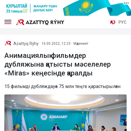
ҚАЗ
РУС
Azattyq Rýhy
16.05.2022, 12:23
Мәдениет
Анимациялық фильмдер
дубляжына қатысты мәселелер
«Miras» кеңесінде қаралды
15 фильмді дубляждауға 75 млн теңге қарастырылған