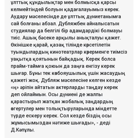
ұлттық құндылықтар мен болмысқа қарсы
келмейтіндей болуын қадағалауымыз керек.
Аудару мәселесінде де ұлттық дүниетанымға
сай болғаны абзал. Дубляжбен айналысатын
студиялар да белгілі бір адамдардікі болмауы
тиіс. Ашық бәсеке арқылы анықталуы қажет.
Өкінішке қарай, қазақ тілінде көрсетілетін
туындылардың кинотеатрлар көрерменге тиімсіз
уақытқа қоятынын байқадық. Керек болса
прайм-таймға қоюын да заңға енгізу керек
шығар. Бұны тек көзбояушылық үшін жасаудың
қажеті жоқ. Дубляж мәселесіне келген кезде
«ң» әріпін айтатын актерларды таңдау керек
деп ойлаймын. Осы дүниені де жалпы
қарастырып жатқан жобалық заңдардың
өзгертулер мен толықтыруларында міндетте
түрде ескеру керек. Сол кезде біздің осы
жұмысымыздан нәтиже шығады», - деді
Д.Кәпұлы.