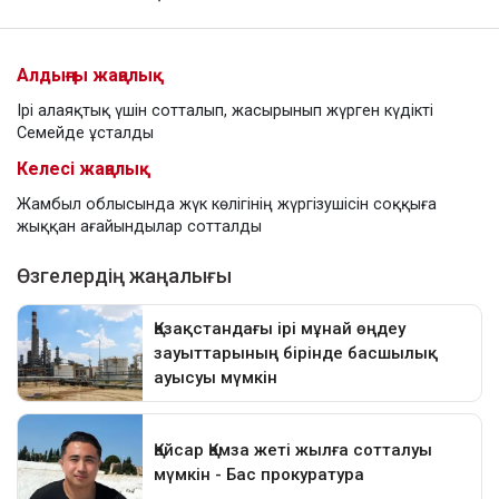
Алдыңғы жаңалық
Ірі алаяқтық үшін сотталып, жасырынып жүрген күдікті
Семейде ұсталды
Келесі жаңалық
Жамбыл облысында жүк көлігінің жүргізушісін соққыға
жыққан ағайындылар сотталды