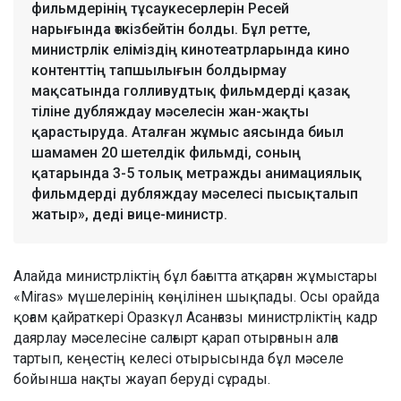
фильмдерінің тұсаукесерлерін Ресей
нарығында өткізбейтін болды. Бұл ретте,
министрлік еліміздің кинотеатрларында кино
контенттің тапшылығын болдырмау
мақсатында голливудтық фильмдерді қазақ
тіліне дубляждау мәселесін жан-жақты
қарастыруда. Аталған жұмыс аясында биыл
шамамен 20 шетелдік фильмді, соның
қатарында 3-5 толық метражды анимациялық
фильмдерді дубляждау мәселесі пысықталып
жатыр», деді вице-министр.
Алайда министрліктің бұл бағытта атқарған жұмыстары
«Miras» мүшелерінің көңілінен шықпады. Осы орайда
қоғам қайраткері Оразкүл Асанғазы министрліктің кадр
даярлау мәселесіне салғырт қарап отырғанын алға
тартып, кеңестің келесі отырысында бұл мәселе
бойынша нақты жауап беруді сұрады.