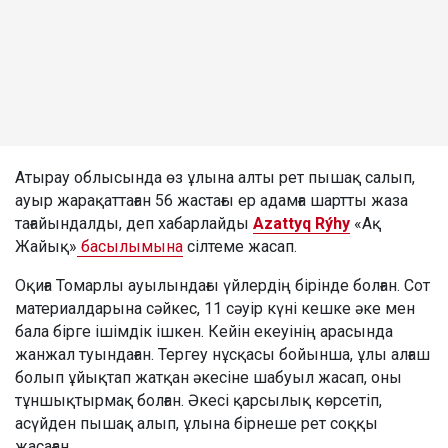
Атырау облысында өз ұлына алты рет пышақ салып,
ауыр жарақаттаған 56 жастағы ер адамға шартты жаза
тағайындалды, деп хабарлайды
Azattyq Rýhy
«Ақ
Жайық»
басылымына
сілтеме жасап.
Оқиға Томарлы ауылындағы үйлердің бірінде болған. Сот
материалдарына сәйкес, 11 сәуір күні кешке әке мен
бала бірге ішімдік ішкен. Кейін екеуінің арасында
жанжал туындаған. Тергеу нұсқасы бойынша, ұлы алғаш
болып ұйықтап жатқан әкесіне шабуыл жасап, оны
тұншықтырмақ болған. Әкесі қарсылық көрсетіп,
асүйден пышақ алып, ұлына бірнеше рет соққы
жасаған.