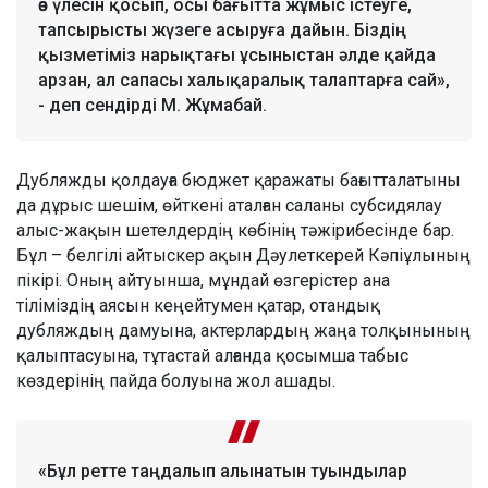
өз үлесін қосып, осы бағытта жұмыс істеуге,
тапсырысты жүзеге асыруға дайын. Біздің
қызметіміз нарықтағы ұсыныстан әлде қайда
арзан, ал сапасы халықаралық талаптарға сай»,
- деп сендірді М. Жұмабай.
Дубляжды қолдауға бюджет қаражаты бағытталатыны
да дұрыс шешім, өйткені аталған саланы субсидялау
алыс-жақын шетелдердің көбінің тәжірибесінде бар.
Бұл – белгілі айтыскер ақын Дәулеткерей Кәпіұлының
пікірі. Оның айтуынша, мұндай өзгерістер ана
тіліміздің аясын кеңейтумен қатар, отандық
дубляждың дамуына, актерлардың жаңа толқынының
қалыптасуына, тұтастай алғанда қосымша табыс
көздерінің пайда болуына жол ашады.
«Бұл ретте таңдалып алынатын туындылар