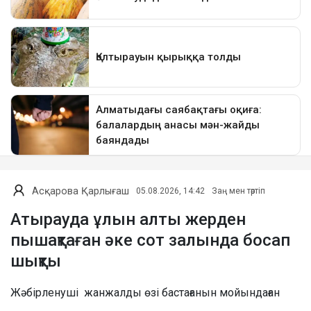
Асқарова Қарлығаш
05.08.2026, 14:42
Заң мен тәртіп
Атырауда ұлын алты жерден
пышақтаған әке сот залында босап
шықты
Жәбірленуші жанжалды өзі бастағанын мойындаған