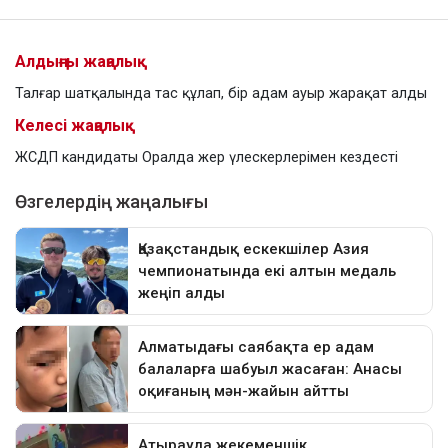
Алдыңғы жаңалық
Талғар шатқалында тас құлап, бір адам ауыр жарақат алды
Келесі жаңалық
ЖСДП кандидаты Оралда жер үлескерлерімен кездесті