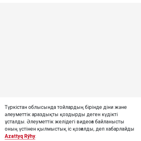
Түркістан облысында тойлардың бірінде діни және
әлеуметтік араздықты қоздырды деген күдікті
ұсталды. Әлеуметтік желідегі видеоға байланысты
оның үстінен қылмыстық іс қозғалды, деп хабарлайды
Azattyq Rýhy
.