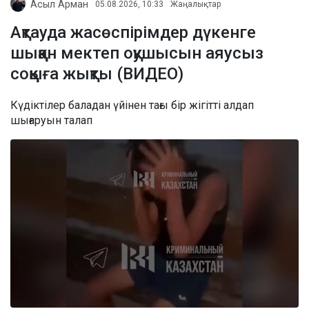
Асыл Арман
05.08.2026, 10:33
Жаңалықтар
Ақтауда жасөспірімдер дүкенге
шыққан мектеп оқушысын аяусыз
соққыға жықты (ВИДЕО)
Күдіктілер баладан үйінен тағы бір жігітті алдап
шығаруын талап