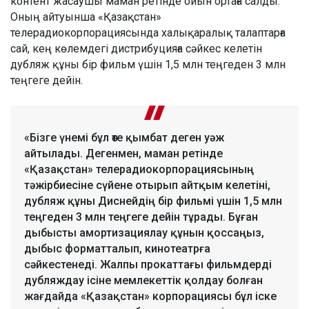
контент жасаушы маман ретінде ойын ортаға салды.
Оның айтуынша «Қазақстан»
телерадиокорпорациясында халықаралық талаптарға
сай, кең көлемдегі дистрибуцияға сәйкес келетін
дубляж құны бір фильм үшін 1,5 млн теңгеден 3 млн
теңгеге дейін.
«Бізге үнемі бұл өте қымбат деген уәж
айтылады. Дегенмен, маман ретінде
«Қазақстан» телерадиокорпорациясының
тәжірбиесіне сүйене отырып айтқым келетіні,
дубляж құны Диснейдің бір фильмі үшін 1,5 млн
теңгеден 3 млн теңгеге дейін тұрады. Бұған
дыбысты амортизациялау құнын қоссаңыз,
дыбыс форматталып, кинотеатрға
сәйкестенеді. Жалпы прокаттағы фильмдерді
дубляждау ісіне мемлекеттік қолдау болған
жағдайда «Қазақстан» корпорациясы бұл іске