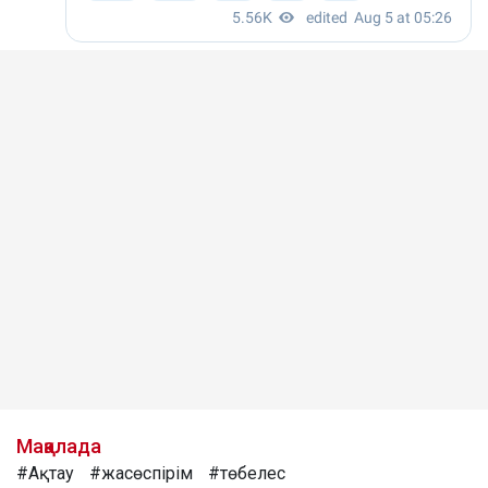
Мақалада
#Ақтау
#жасөспірім
#төбелес