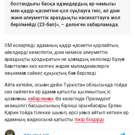
бостандығы басқа адамдардың ар-намысы
мен қадір-қасиетіне қол сұқпауға тиіс, ал діни
және әлеуметтік араздықты насихаттауға жол
берілмейді (23-бап)», – делінген хабарламада.
ІІМ ескертеді: адамның қадір-қасиетін қорлайтын,
әйелдерді кемсітетін, діни немесе әлеуметтік
араздықты қоздыратын не қоғамдық келісімді бұзуға
бағытталған кез келген жария мәлімдемелерге
заңнамаға сәйкес құқықтық баға беріледі.
Айта кетейік, осыған дейін Түркістан облысында тойда
сөз сөйлеген ер адамға қатысты қылмыстық іс
қозғалғаны
хабарланған
. Өз кезегінде Президент
әкімшілігі басшысының бірінші орынбасары Ерлан
Қарин тойда тілекке шығып, ерсі уағыз айтып кеткен ер
адамның видеосына қатысты
пікір білдірді
.