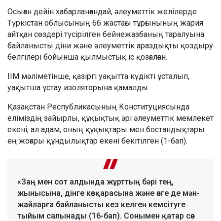
Осыған дейін хабарланғандай, әлеуметтік желілерде
Түркістан облысының 66 жастағы тұрғынының жария
айтқан сөздері түсірілген бейнежазбаның таралуына
байланысты діни және әлеуметтік араздықты қоздыру
белгілері бойынша қылмыстық іс қозғалған.
ІІМ мәліметінше, қазіргі уақытта күдікті ұсталып,
уақытша ұстау изоляторына қамалды.
Қазақстан Республикасының Конституциясында
еліміздің зайырлы, құқықтық әрі әлеуметтік мемлекет
екені, ал адам, оның құқықтары мен бостандықтары
ең жоғары құндылықтар екені бекітілген (1-бап).
«Заң мен сот алдында жұрттың бәрі тең,
жынысына, дінге көзқарасына және өзге де мән-
жайларға байланысты кез келген кемсітуге
тыйым салынады (16-бап). Сонымен қатар сөз