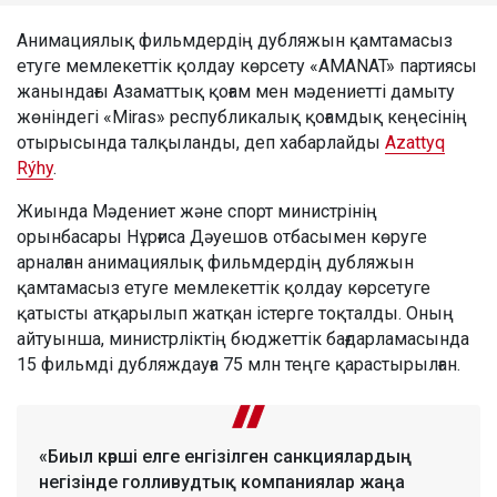
Анимациялық фильмдердің дубляжын қамтамасыз
етуге мемлекеттік қолдау көрсету «AMANAT» партиясы
жанындағы Азаматтық қоғам мен мәдениетті дамыту
жөніндегі «Miras» республикалық қоғамдық кеңесінің
отырысында талқыланды, деп хабарлайды
Azattyq
Rýhy
.
Жиында Мәдениет және спорт министрінің
орынбасары Нұрғиса Дәуешов отбасымен көруге
арналған анимациялық фильмдердің дубляжын
қамтамасыз етуге мемлекеттік қолдау көрсетуге
қатысты атқарылып жатқан істерге тоқталды. Оның
айтуынша, министрліктің бюджеттік бағдарламасында
15 фильмді дубляждауға 75 млн теңге қарастырылған.
«Биыл көрші елге енгізілген санкциялардың
негізінде голливудтық компаниялар жаңа