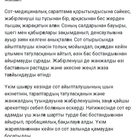
Сот-медициналық сараптама қорытындысына сәйкес,
жәбірленуші іш тұсынан бір, арқасынан бес жерден
пышақ жарақатын алған. Соның салдарынан бауыры,
ішегі мен қабырғалары зақымданып, денсаулығына
ауыр зиян келгені анықталған. Сот отырысында
айыпталушы кінәсін толық мойындап, оқиғадан кейін
ұлымен татуласқанын айтып, өзін бас бостандығынан
айырмауды сұрады. Жәбірленуші де жанжалды өзі
бастағанын растады және әкесіне жеңіл жаза
тағайындауды өтінді.
Үкім шығару кезінде сот айыпталушының шын
өкінетінін, тараптардың татуласқанын және
жанжалдың туындауына жәбірленушінің заңға қайшы
әрекеттері себеп болғанын ескерді. Нәтижесінде сот ер
адамды үш жылға шартты түрде бас бостандығынан
айырып, пробациялық бақылауға алды. Үкім
жарияланғаннан кейін ол сот залында қамаудан
босатылды.