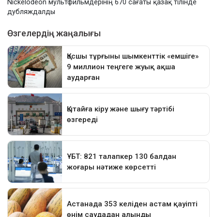
Nickelodeon мультфильмдерінің 670 сағаты қазақ тілінде
дубляждалды