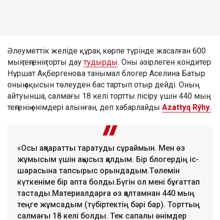
Әлеуметтік желіде құрақ көрпе түрінде жасалған 600
мың теңгенің торты дау
тудырды
. Оны әзірлеген кондитер
Нұршат Ақбергенова танымал блогер Аселина Батыр
оның ақысын төлеуден бас тартып отыр дейді. Оның
айтуынша, салмағы 18 келі тортты пісіру үшін 440 мың
теңгенің өнімдері алынған, деп хабарлайды
Azattyq Rýhy.
«Осы ақпаратты таратуды сұраймын. Мен өз
жұмысым үшін ақысыз қалдым. Бір блогердің іс-
шарасына тапсырыс орындадым.Төлемін
күткеніме бір апта болды.Бүгін ол мені бұғаттап
тастады.Материалдарға өз қалтамнан 440 мың
теңге жұмсадым (түбіртектің бәрі бар). Торттың
салмағы 18 келі болды. Тек сапалы өнімдер