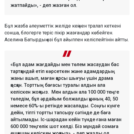
жатпайды», - деп жазған ол.
Бұл жазба әлеуметтік желіде кеңінен тралап кеткені
сонша, блогерге теріс пікір жазғандар көбейген.
Аселина Батырдың өзі бұл айыппен келіспейтінін айтты.
«Бұл адам жағдайды мен төлем жасаудан бас
тартқандай етіп көрсеткен және адамдардың
жаны ашып, маған қарсы шығуы үшін драма
қосқан. Торттың бағасы туралы алдын ала
келіскен жоқпыз. Мен алдын ала 100 000 теңге
төледім, бұл әрдайым болжалды құнның 40, 50
немесе 60%-ы ретінде жасалады. Соңғы күнге
дейін, тіпті тортты тапсыру сәтінде де баға
айтылмады. Іс-шарадан кейін түнде ғана маған
600 000 теңгелік шот келді. Біз мұндай сомаға
ешқашан келіскен жоқпыз», - деп жазды ол.