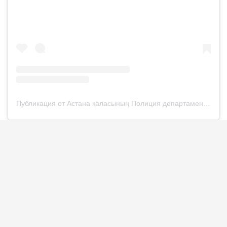
Публикация от Астана қаласының Полиция департаменті (@police__astana)