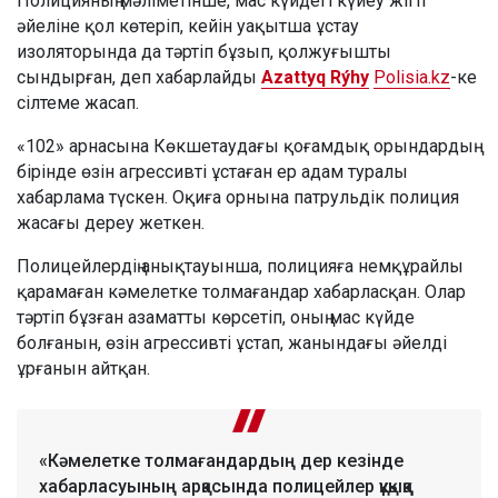
Полицияның мәліметінше, мас күйдегі күйеу жігіт
әйеліне қол көтеріп, кейін уақытша ұстау
изоляторында да тәртіп бұзып, қолжуғышты
сындырған, деп хабарлайды
Azattyq Rýhy
Polisia.kz
-ке
сілтеме жасап.
«102» арнасына Көкшетаудағы қоғамдық орындардың
бірінде өзін агрессивті ұстаған ер адам туралы
хабарлама түскен. Оқиға орнына патрульдік полиция
жасағы дереу жеткен.
Полицейлердің анықтауынша, полицияға немқұрайлы
қарамаған кәмелетке толмағандар хабарласқан. Олар
тәртіп бұзған азаматты көрсетіп, оның мас күйде
болғанын, өзін агрессивті ұстап, жанындағы әйелді
ұрғанын айтқан.
«Кәмелетке толмағандардың дер кезінде
хабарласуының арқасында полицейлер құқыққа