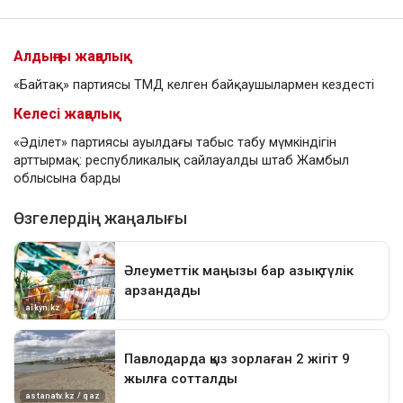
Алдыңғы жаңалық
«Байтақ» партиясы ТМД келген байқаушылармен кездесті
Келесі жаңалық
«Әділет» партиясы ауылдағы табыс табу мүмкіндігін
арттырмақ: республикалық сайлауалды штаб Жамбыл
облысына барды