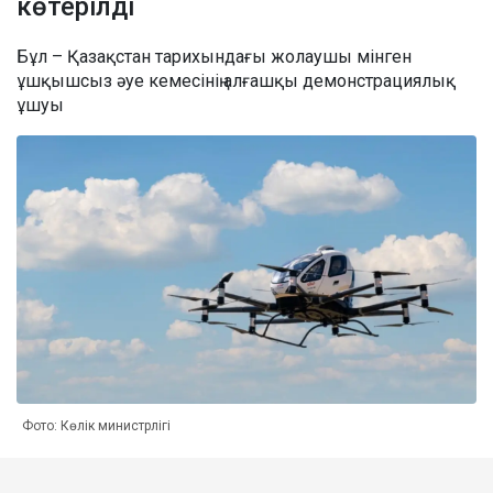
көтерілді
Бұл – Қазақстан тарихындағы жолаушы мінген
ұшқышсыз әуе кемесінің алғашқы демонстрациялық
ұшуы
Фото: Көлік министрлігі