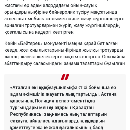
жастағы ер адам елордадағы ойын-сауық
орындарының біріне бейнеролик түсіру мақсатында
атпен автомобиль жолымен және жаяу жүргіншілерге
арналған тротуарлармен жүріп, жаяу жүргіншілердің
қозғалысына кедергі келтірген.
Кейін «Бәйтерек» монументі маңына қарай бет алған
кезде, жол қиылыстарының бірінде жылқы тротуарды
ластап, жасыл желектерге зақым келтірген. Осылайша
абаттандыру саласындағы заңнама талаптары бұзылған.
«Аталған екі құқық бұзушылық фактісі бойынша ер
адам әкімшілік жауаптылыққа тартылды. Астана
қаласының Полиция департаменті қала
тұрғындары мен қонақтарын Қазақстан
Республикасы заңнамасының талаптарын
сақтауға, айналасындағылардың құқықтарын
құрметтеуге және жол қозғалысының басқа