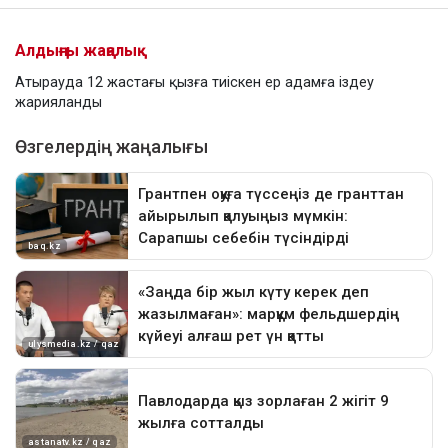
Алдыңғы жаңалық
Атырауда 12 жастағы қызға тиіскен ер адамға іздеу
жарияланды