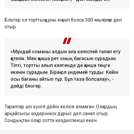
Блогер ол торттың құны ең көп болса 300 мың теңге деп
отыр.
«Мұндай соманы алдын ала келіспей талап ету
қателік. Мен қанша рет оның бағасын сұрадым.
Тіпті, тортты алып келгенде де қанша теңге
екенін сұрадым. Бірақ ол үндемей тұрды. Кейін
осы бағаны айтып тұр. Бұл таза бопсалау», -
дейді блогер.
Тараптар әлі күнге дейін келісе алмаған. Олардың
әрқайсысы өздерінікін дұрыс деп санап отыр.
Сондықтан олар сотта кездеспекші екен.