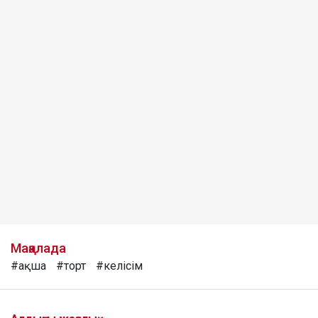
Мақалада
#ақша
#торт
#келісім