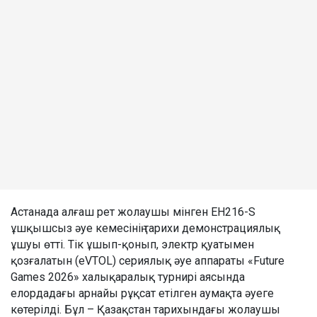
Астанада алғаш рет жолаушы мінген EH216-S
ұшқышсыз әуе кемесінің тарихи демонстрациялық
ұшуы өтті. Тік ұшып-қонып, электр қуатымен
қозғалатын (eVTOL) сериялық әуе аппараты «Future
Games 2026» халықаралық турнирі аясында
елордадағы арнайы рұқсат етілген аумақта әуеге
көтерілді. Бұл – Қазақстан тарихындағы жолаушы