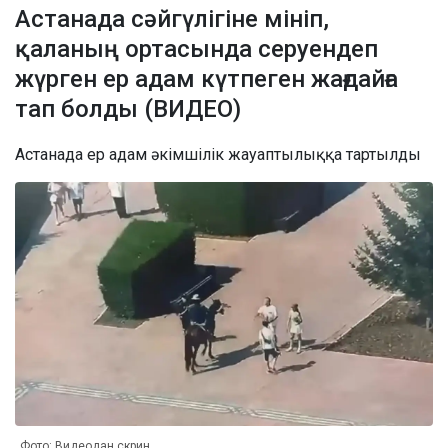
Астанада сәйгүлігіне мініп,
қаланың ортасында серуендеп
жүрген ер адам күтпеген жағдайға
тап болды (ВИДЕО)
Астанада ер адам әкімшілік жауаптылыққа тартылды
Фото: Видеодан скрин