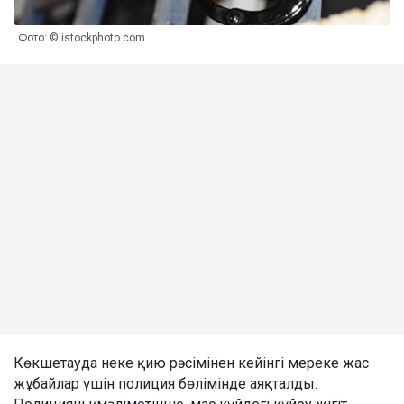
Фото: © istockphoto.com
Көкшетауда неке қию рәсімінен кейінгі мереке жас
жұбайлар үшін полиция бөлімінде аяқталды.