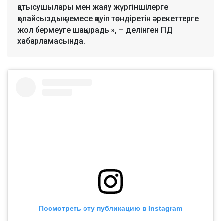
қатысушылары мен жаяу жүргіншілерге
қолайсыздық немесе қауіп төндіретін әрекеттерге
жол бермеуге шақырады», – делінген ПД
хабарламасында.
Посмотреть эту публикацию в Instagram