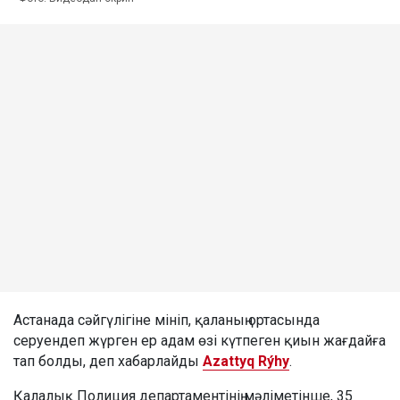
Астанада сәйгүлігіне мініп, қаланың ортасында
серуендеп жүрген ер адам өзі күтпеген қиын жағдайға
тап болды, деп хабарлайды
Azattyq Rýhy
.
Қалалық Полиция департаментінің мәліметінше, 35