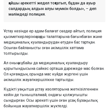
қайшы әрекетті жедел тоқтатып, бұдан да ауыр
салдардың алдын алуы мүмкін болды», – деп
мәлімдеді полиция.
Ұстау кезінде ер адам балағат сөздер айтып, полиция
қызметкерлерінің заңды талаптарына бағынбаған және
медициналық куәландырудан өтуден бас тартқан.
Осыған байланысты оған әкімшілік хаттама
толтырылды.
Ал оның жұбайы да медициналық куәландыру
қорытындысына сәйкес орташа дәрежеде мас болған.
Ол қоғамдық орында мас күйде жүргені үшін
әкімшілік жауапкершілікке тартылды.
Күдікті уақытша ұстау изоляторына жеткізілгеннен
кейін де тынышталмай, ондағы қолжуғышты
сындырған. Осы әрекеті үшін оған ұсақ бұзақылық
бойынша жауапкершілік жүктелді.