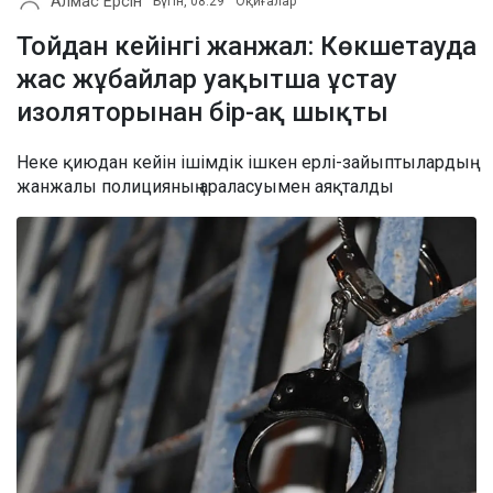
Алмас Ерсін
Бүгін, 08:29
Оқиғалар
Тойдан кейінгі жанжал: Көкшетауда
жас жұбайлар уақытша ұстау
изоляторынан бір-ақ шықты
Неке қиюдан кейін ішімдік ішкен ерлі-зайыптылардың
жанжалы полицияның араласуымен аяқталды