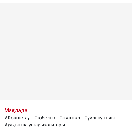
Мақалада
#Көкшетау
#төбелес
#жанжал
#үйлену тойы
#уақытша ұстау изоляторы