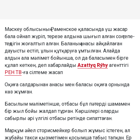
Мәскеу облысының Раменское қаласында үш жасар
бала ойнап жүріп, терезе алдына шығып алған соң тепе-
теңдігін жоғалтып алған. Баланың анасы айқайлаған
дауысты естіп, ұлын құтқаруға ұмтылған. Алайда
алдын ала мәлімет бойынша, ол да баласымен бірге
құлап кеткен, деп хабарлайды
Azattyq Rýhy
агенттігі
РЕН ТВ
-ға сілтеме жасап
Оқиға салдарынан анасы мен баласы оқиға орнында
көз жұмған.
Басылым мәліметінше, отбасы бұл пәтерді шамамен
бір жыл бойы жалдап тұрған. Көршілері оларды
сабырлы әрі үлгілі отбасы ретінде сипаттаған.
Марқұм әйел сторисмейкер болып жұмыс істеген, ал
жұбайы такси қызметімен қосымша табыс тапқан. Ер