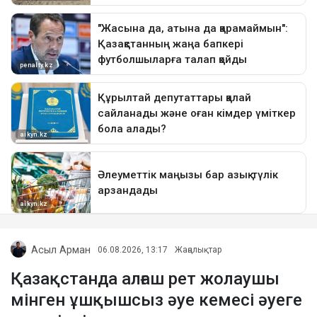
Асыл Арман
06.08.2026, 13:17
Жаңалықтар
Қазақстанда алғаш рет жолаушы
мінген ұшқышсыз әуе кемесі әуеге