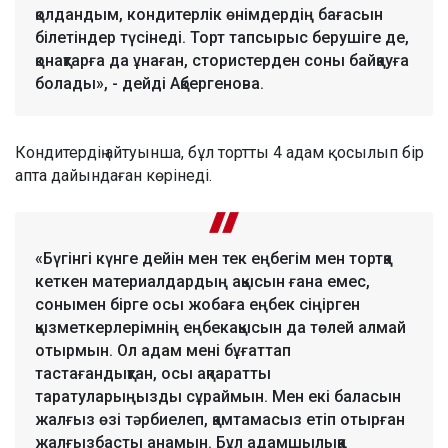
қолдандым, кондитерлік өнімдердің бағасын
білетіндер түсінеді. Торт тапсырыс берушіге де,
қонақтарға да ұнаған, стористерден соны байқауға
болады», - дейді Ақбергенова.
Кондитердің айтуынша, бұл тортты 4 адам қосылып бір
апта дайындаған көрінеді.
«Бүгінгі күнге дейін мен тек еңбегім мен тортқа
кеткен материалдардың ақысын ғана емес,
сонымен бірге осы жобаға еңбек сіңірген
қызметкерлерімнің еңбекақысын да төлей алмай
отырмын. Ол адам мені бұғаттап
тастағандықтан, осы ақпаратты
таратуларыңызды сұраймын. Мен екі баласын
жалғыз өзі тәрбиелеп, қамтамасыз етіп отырған
жалғызбасты анамын. Бұл адамшылыққа