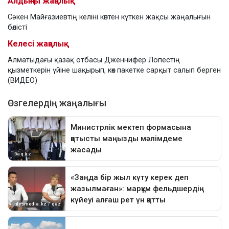
Алдыңғы жаңалық
Сәкен Майғазиевтің келіні көптен күткен жақсы жаңалығын
бөлісті
Келесі жаңалық
Алматыдағы қазақ отбасы Дженнифер Лопестің
қызметкерін үйіне шақырып, көк пакетке сарқыт салып берген
(ВИДЕО)