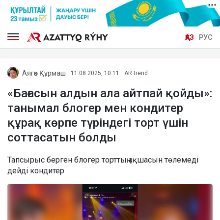
ҚАЗ
РУС
Аягөз Құрмаш
11.08.2025, 10:11
AR trend
«Бағасын алдын ала айтпай қойды»:
танымал блогер мен кондитер
құрақ көрпе түріндегі торт үшін
соттасатын болды
Тапсырыс берген блогер торттың ақшасын төлемеді
дейді кондитер