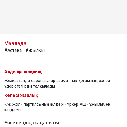
Мақалада
#Астана
#жылқы
Алдыңғы жаңалық
Жезқазғанда сарапшылар азаматтық қоғамның саяси
үдерістегі рөлін талқылады
Келесі жаңалық
«Ақ жол» партиясының өкілдері «Үркер-АШ» ұжымымен
кездесті