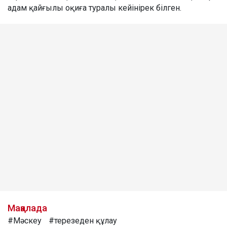
адам қайғылы оқиға туралы кейінірек білген.
Мақалада
#Мәскеу
#терезеден құлау