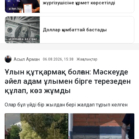
Асыл Арман
06.08.2026, 15:38
Жаңалықтар
Ұлын құтқармақ болған: Мәскеуде
әйел адам ұлымен бірге терезеден
құлап, көз жұмды
Олар бұл үйді бір жылдан бері жалдап тұрып келген