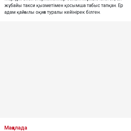
жұбайы такси қызметімен қосымша табыс тапқан. Ер
адам қайғылы оқиға туралы кейінірек білген.
Мақалада