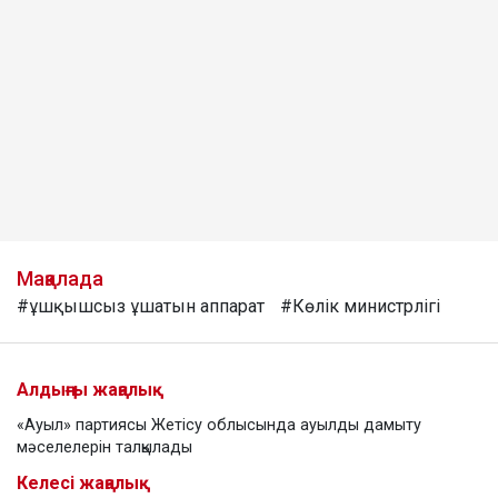
Мақалада
#ұшқышсыз ұшатын аппарат
#Көлік министрлігі
Алдыңғы жаңалық
«Ауыл» партиясы Жетісу облысында ауылды дамыту
мәселелерін талқылады
Келесі жаңалық