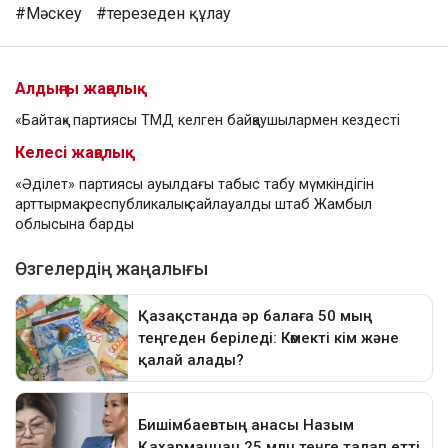
#Мәскеу
#терезеден құлау
Алдыңғы жаңалық
«Байтақ» партиясы ТМД келген байқаушылармен кездесті
Келесі жаңалық
«Әділет» партиясы ауылдағы табыс табу мүмкіндігін
арттырмақ: республикалық сайлауалды штаб Жамбыл
облысына барды