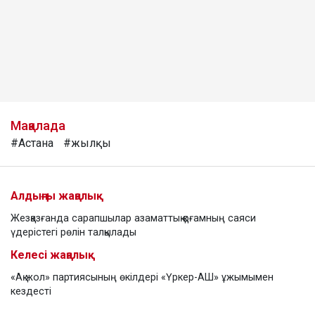
Мақалада
#Астана
#жылқы
Алдыңғы жаңалық
Жезқазғанда сарапшылар азаматтық қоғамның саяси
үдерістегі рөлін талқылады
Келесі жаңалық
«Ақ жол» партиясының өкілдері «Үркер-АШ» ұжымымен
кездесті