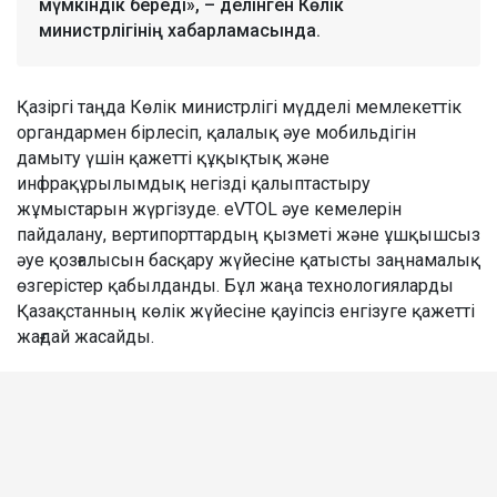
мүмкіндік береді», – делінген Көлік
министрлігінің хабарламасында.
Қазіргі таңда Көлік министрлігі мүдделі мемлекеттік
органдармен бірлесіп, қалалық әуе мобильдігін
дамыту үшін қажетті құқықтық және
инфрақұрылымдық негізді қалыптастыру
жұмыстарын жүргізуде. eVTOL әуе кемелерін
пайдалану, вертипорттардың қызметі және ұшқышсыз
әуе қозғалысын басқару жүйесіне қатысты заңнамалық
өзгерістер қабылданды. Бұл жаңа технологияларды
Қазақстанның көлік жүйесіне қауіпсіз енгізуге қажетті
жағдай жасайды.