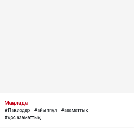
Мақалада
#Павлодар
#айыппұл
#азаматтық
#қос азаматтық