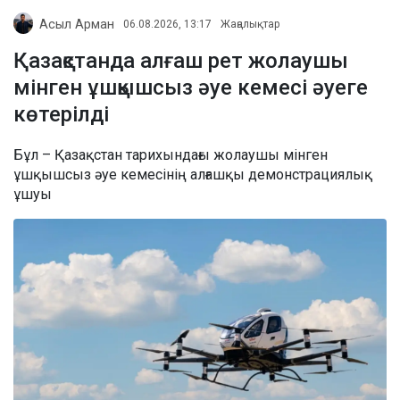
Асыл Арман
06.08.2026, 13:17
Жаңалықтар
Қазақстанда алғаш рет жолаушы
мінген ұшқышсыз әуе кемесі әуеге
көтерілді
Бұл – Қазақстан тарихындағы жолаушы мінген
ұшқышсыз әуе кемесінің алғашқы демонстрациялық
ұшуы