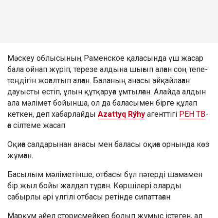
Мәскеу облысының Раменское қаласында үш жасар
бала ойнап жүріп, терезе алдына шығып алған соң тепе-
теңдігін жоғалтып алған. Баланың анасы айқайлаған
дауысты естіп, ұлын құтқаруға ұмтылған. Алайда алдын
ала мәлімет бойынша, ол да баласымен бірге құлап
кеткен, деп хабарлайды
Azattyq Rýhy
агенттігі
РЕН ТВ
-
ға сілтеме жасап
Оқиға салдарынан анасы мен баласы оқиға орнында көз
жұмған.
Басылым мәліметінше, отбасы бұл пәтерді шамамен
бір жыл бойы жалдап тұрған. Көршілері оларды
сабырлы әрі үлгілі отбасы ретінде сипаттаған.
Марқұм әйел сторисмейкер болып жұмыс істеген, ал