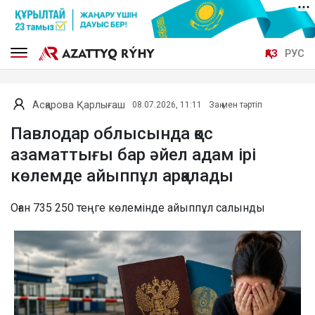
ҚАЗ
РУС
Асқарова Қарлығаш
08.07.2026, 11:11
Заң мен тәртіп
Павлодар облысында қос
азаматтығы бар әйел адам ірі
көлемде айыппұл арқалады
Оған 735 250 теңге көлемінде айыппұл салынды