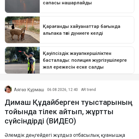
Аягөз Құрмаш
06.08.2026, 12:40
AR trend
Димаш Құдайберген туыстарының
тойында тілек айтып, жұртты
сүйсіндірді (ВИДЕО)
Әлемдік деңгейдегі жұлдыз отбасылық қуанышқа