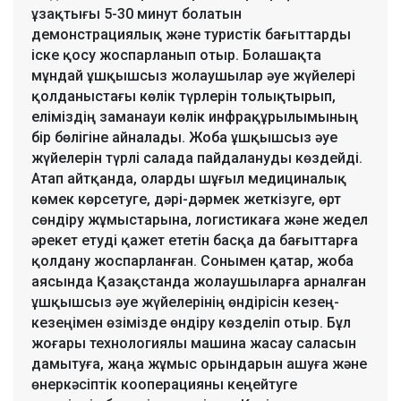
ұзақтығы 5-30 минут болатын
демонстрациялық және туристік бағыттарды
іске қосу жоспарланып отыр. Болашақта
мұндай ұшқышсыз жолаушылар әуе жүйелері
қолданыстағы көлік түрлерін толықтырып,
еліміздің заманауи көлік инфрақұрылымының
бір бөлігіне айналады. Жоба ұшқышсыз әуе
жүйелерін түрлі салада пайдалануды көздейді.
Атап айтқанда, оларды шұғыл медициналық
көмек көрсетуге, дәрі-дәрмек жеткізуге, өрт
сөндіру жұмыстарына, логистикаға және жедел
әрекет етуді қажет ететін басқа да бағыттарға
қолдану жоспарланған. Сонымен қатар, жоба
аясында Қазақстанда жолаушыларға арналған
ұшқышсыз әуе жүйелерінің өндірісін кезең-
кезеңімен өзімізде өндіру көзделіп отыр. Бұл
жоғары технологиялы машина жасау саласын
дамытуға, жаңа жұмыс орындарын ашуға және
өнеркәсіптік кооперацияны кеңейтуге