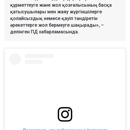
құрметтеуге және жол қозғалысының басқа
қатысушылары мен жаяу жүргіншілерге
қолайсыздық немесе қауіп төндіретін
әрекеттерге жол бермеуге шақырады», –
делінген ПД хабарламасында.
Посмотреть эту публикацию в Instagram