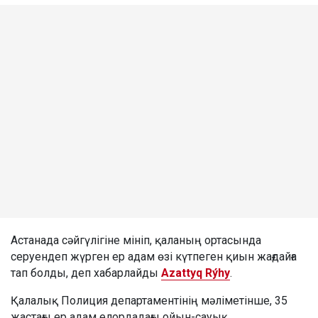
Астанада сәйгүлігіне мініп, қаланың ортасында
серуендеп жүрген ер адам өзі күтпеген қиын жағдайға
тап болды, деп хабарлайды
Azattyq Rýhy
.
Қалалық Полиция департаментінің мәліметінше, 35
жастағы ер адам елордадағы ойын-сауық