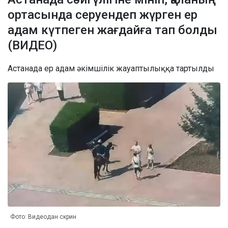
ортасында серуендеп жүрген ер
адам күтпеген жағдайға тап болды
(ВИДЕО)
Астанада ер адам әкімшілік жауаптылыққа тартылды
Фото: Видеодан скрин