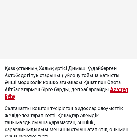
Қазақстанның Халық әртісі Димаш Құдайберген
Ақтөбедегі туыстарының үйлену тойына қатысты.
Әнші мерекелік кешке ата-анасы Қанат пен Света
Айтбаевтармен бірге барды, деп хабарлайды
Azattyq
Rýhy
.
Салтанатты кештен түсірілген видеолар әлеуметтік
желіде тез тарап кетті. Қонақтар әлемдік
танымалдылығына қарамастан, әншінің
қарапайымдылығы мен ашықтығын атап өтіп, онымен
қуана суретке түсті.