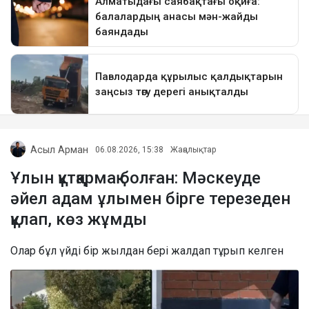
Асыл Арман
06.08.2026, 15:38
Жаңалықтар
Ұлын құтқармақ болған: Мәскеуде
әйел адам ұлымен бірге терезеден
құлап, көз жұмды
Олар бұл үйді бір жылдан бері жалдап тұрып келген