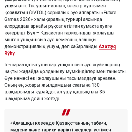
ұшуы өтті. Тік ұшып-қонып, электр қуатымен
қозғалатын (eVTOL) сериялық әуе аппараты «Future
Games 2026» халықаралық турнирі аясында
елордадағы арнайы рұқсат етілген аумақта әуеге
көтерілді. Бұл – Қазақстан тарихындағы жолаушы
мінген ұшқышсыз әуе кемесінің алғашқы
демонстрациялық ұшуы, деп хабарлайды
Azattyq
Rýhy
.
Іс-шараға қатысушылар ұшқышсыз әуе жүйелерінің
нақты жағдайда қолданылу мүмкіндіктерімен танысты.
Әуе кемесі екі жолаушыны тасымалдауға арналған.
Оның ең жоғары жылдамдығы сағатына 130
шақырымды құрайды, ал ұшу қашықтығы 35
шақырымға дейін жетеді.
«Алғашқы кезеңде Қазақстанның табиғи,
мәдени және тарихи көрікті жерлері үстімен