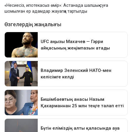
«Несиесіз, ипотекасыз өмір»: Астанада шалшық суға
шомылған ер адамдар жауапқа тартылды