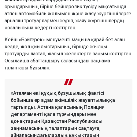
орындарының біріне бейнеролик түсіру мақсатында
атпен автомобиль жолымен және жаяу жүргіншілерге
арналған тротуарлармен жүріп, жаяу жүргіншілердің
қозғалысына кедергі келтірген.
Кейін «Бәйтерек» монументі маңына қарай бет алған
кезде, жол қиылыстарының бірінде жылқы
тротуарды ластап, жасыл желектерге зақым келтірген.
Осылайша абаттандыру саласындағы заңнама
талаптары бұзылған.
«Аталған екі құқық бұзушылық фактісі
бойынша ер адам әкімшілік жауаптылыққа
тартылды. Астана қаласының Полиция
департаменті қала тұрғындары мен
қонақтарын Қазақстан Республикасы
заңнамасының талаптарын сақтауға,
айналасындағылардың құқықтарын