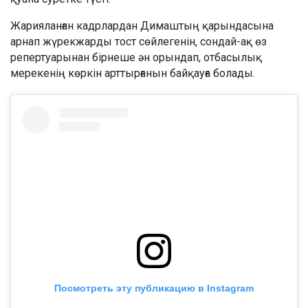
Жарияланған кадрлардан Димаштың қарындасына
арнап жүрекжарды тост сөйлегенін, сондай-ақ өз
репертуарынан бірнеше ән орындап, отбасылық
мерекенің көркін арттырғанын байқауға болады.
Посмотреть эту публикацию в Instagram