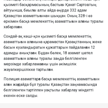
қызметі басқармасының бастығы Қанат Сартовтың
айтуынша, биылғы алты айда өңірде 332 адам
Қазақстан азаматтығынан шыққан. Оның 328-і өз
еркімен басқа мемлекеттің азаматтығын алғаны туралы
хабарлаған.
Сондай-ақ көші-қон қызметі басқа мемлекеттің
азаматтығын алғанына қарамастан Қазақстанның жеке
басын куәландыратын құжаттарын пайдаланған 12
адамды анықтаған. Бұдан бөлек, 18 азамат шетел
азаматтығын алғаны туралы заңда белгіленген
мерзімде хабарламағаны үшін әкімшілік
жауапкершілікке тартылған.
Полиция азаматтарға басқа мемлекеттің азаматтығын
алған жағдайда бұл туралы Қазақстан заңнамасында
белгіленген тәртіппен уақтылы хабарлау міндетті
екенін еске салды.