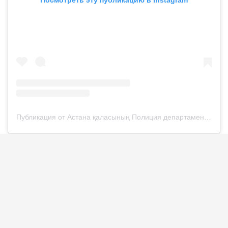
Публикация от Астана қаласының Полиция департаменті (@police__astana)