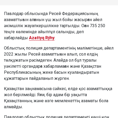
Павлодар облысында Ресей Федерациясының
азаматтығын алғанын үш жыл бойы жасырған әйел
әкімшілік жауапкершілікке тартылды. Оған 735 250
теңге көлемінде айыппұл салынды, деп
хабарлайды
Azattyq Rýhy
.
Облыстық полиция департаментінің мәліметінше, әйел
2022 жылы Ресей азаматтығын алып, сол елдің
төлқұжатын рәсімдеген. Алайда ол бұл туралы
уәкілетті органдарға хабарламаған және Қазақстан
Республикасының жеке басын куәландыратын
құжаттарын пайдаланып жүрген.
Қазақстан заңнамасына сәйкес, елде қос азаматтыққа
жол берілмейді. Яғни, бір адам бір уақытта
Қазақстанның және өзге мемлекеттің азаматы бола
алмайды.
Павлодар облыстық полиция департаменті көші-қон