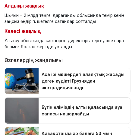
Алдыңғы жаңалық
Шығын – 2 млрд теңге: Қарағанды облысында темір кенін
заңсыз өндіріп, шетелге сатқандар сотталды
Келесі жаңалық
Ұлытау облысында кәсіпорын директоры тергеушіге пара
бермек болған жерінде ұсталды