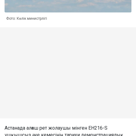
Фото: Көлік министрлігі
Астанада алғаш рет жолаушы мінген EH216-S
ұшқышсыз әуе кемесінің тарихи демонстрациялық