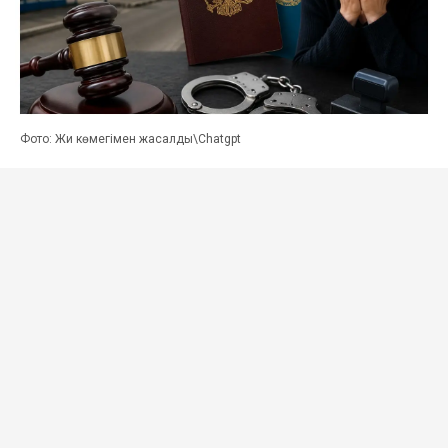
Фото: Жи көмегімен жасалды\Сhatgpt